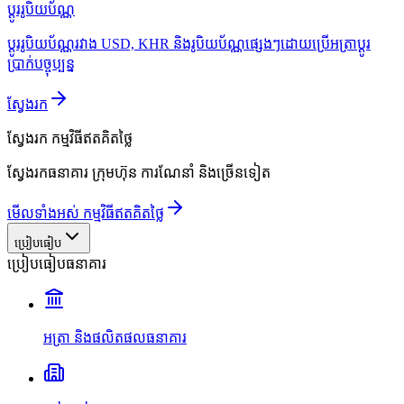
ប្ដូររូបិយប័ណ្ណ
ប្ដូររូបិយប័ណ្ណរវាង USD, KHR និងរូបិយប័ណ្ណផ្សេងៗដោយប្រើអត្រាប្ដូរ
ប្រាក់បច្ចុប្បន្ន
ស្វែងរក
ស្វែងរក
កម្មវិធីឥតគិតថ្លៃ
ស្វែងរកធនាគារ ក្រុមហ៊ុន ការណែនាំ និងច្រើនទៀត
មើលទាំងអស់ កម្មវិធីឥតគិតថ្លៃ
ប្រៀបធៀប
ប្រៀបធៀបធនាគារ
អត្រា និងផលិតផលធនាគារ