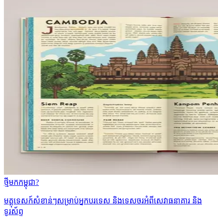
ថ្មីមកកម្ពុជា?
មគ្គុទេសក៍សំខាន់ៗសម្រាប់អ្នកបរទេស និងទេសចរអំពីសេវាធនាគារ និង
ទូរស័ព្ទ