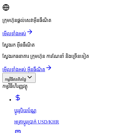
ក្រុមហ៊ុនផ្តល់សេវាអ៊ីនធឺណិត
មើលទាំងអស់
ស្វែងរក
អ៊ីនធឺណិត
ស្វែងរកធនាគារ ក្រុមហ៊ុន ការណែនាំ និងច្រើនទៀត
មើលទាំងអស់ អ៊ីនធឺណិត
កម្មវិធីឥតគិតថ្លៃ
កម្មវិធីហិរញ្ញវត្ថុ
ប្ដូររូបិយប័ណ្ណ
អត្រាប្ដូរប្រាក់ USD/KHR