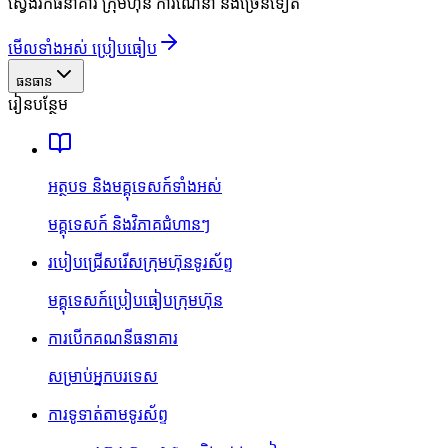
ស្វែងរកធនាគារ ក្រុមហ៊ុន ការណែនាំ និងច្រើនទៀត
មើលទាំងអស់ ប្រៀបធៀប
ធនធាន
រៀនបន្ថែម
អត្ថបទ និងមគ្គុទេសក៍ទាំងអស់
មគ្គុទេសក៍ និងវិភាគជំហានៗ
របៀបជ្រើសរើសក្រុមហ៊ុនទូរស័ព្ទ
មគ្គុទេសក៍ប្រៀបធៀបក្រុមហ៊ុន
ការបើកគណនីធនាគារ
សម្រាប់អ្នកបរទេស
ការទូទាត់តាមទូរស័ព្ទ