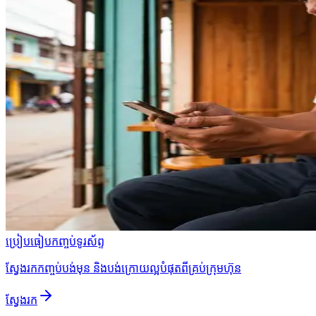
ប្រៀបធៀបកញ្ចប់ទូរស័ព្ទ
ស្វែងរកកញ្ចប់បង់មុន និងបង់ក្រោយល្អបំផុតពីគ្រប់ក្រុមហ៊ុន
ស្វែងរក