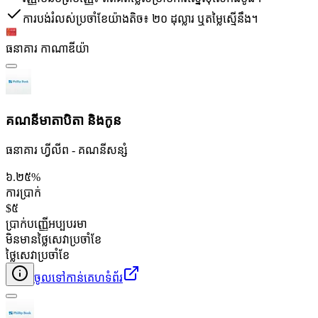
ការបង់រំលស់ប្រចាំខែយ៉ាងតិច៖ ២០ ដុល្លារ ឬតម្លៃស្មើនឹង។
ធនាគារ កាណាឌីយ៉ា
គណនីមាតាបិតា និងកូន
ធនាគារ ហ្វីលីព - គណនី​សន្សំ
៦.២៥%
ការប្រាក់
$៥
ប្រាក់បញ្ញើអប្បបរមា
មិនមានថ្លៃសេវាប្រចាំខែ
ថ្លៃសេវាប្រចាំខែ
ចូលទៅកាន់គេហទំព័រ