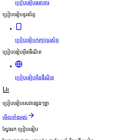
ប្រៀបធៀបធនាគារ
ប្រៀបធៀបទូរស័ព្ទ
ប្រៀបធៀបកញ្ចប់ទូរស័ព្ទ
ប្រៀបធៀបអ៊ីនធឺណិត
ប្រៀបធៀបអ៊ីនធឺណិត
ប្រៀបធៀបសេវាផ្សេងៗគ្នា
មើលទាំងអស់
ស្វែងរក
ប្រៀបធៀប