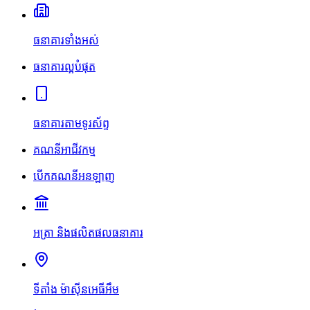
ធនាគារទាំងអស់
ធនាគារល្អបំផុត
ធនាគារតាមទូរស័ព្ទ
គណនីអាជីវកម្ម
បើកគណនីអនឡាញ
អត្រា និងផលិតផលធនាគារ
ទីតាំង ម៉ាស៊ីនអេធីអឹម