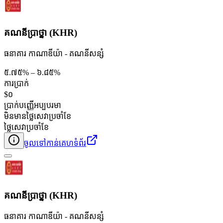
គណនីប្រាថ្នា (KHR)
ធនាគារ កាណាឌីយ៉ា - គណនី​សន្សំ
៥.៧៥% – ៦.៨៥%
ការប្រាក់
$០
ប្រាក់បញ្ញើអប្បបរមា
មិនមានថ្លៃសេវាប្រចាំខែ
ថ្លៃសេវាប្រចាំខែ
ចូលទៅកាន់គេហទំព័រ
គណនីប្រាថ្នា (KHR)
ធនាគារ កាណាឌីយ៉ា - គណនី​សន្សំ