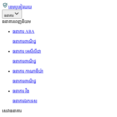
ខេមបូឌៀឈយ
ធនាគារ
ធនាគារពេញនិយម
ធនាគារ ABA
ធនាគារពាណិជ្ជ
ធនាគារ អេស៊ីលីដា
ធនាគារពាណិជ្ជ
ធនាគារ កាណាឌីយ៉ា
ធនាគារពាណិជ្ជ
ធនាគារ វីង
ធនាគារឯកទេស
សេវាធនាគារ