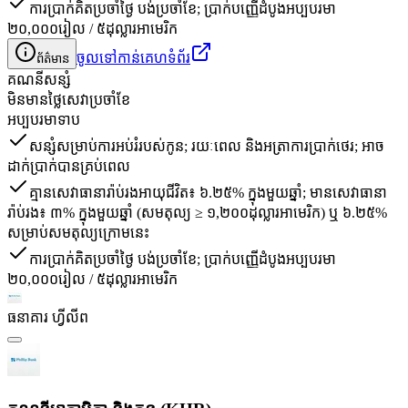
ការប្រាក់គិតប្រចាំថ្ងៃ បង់ប្រចាំខែ; ប្រាក់បញ្ញើដំបូងអប្បបរមា
២០,០០០រៀល / ៥ដុល្លារអាមេរិក
ចូលទៅកាន់គេហទំព័រ
ព័ត៌មាន
គណនី​សន្សំ
មិនមានថ្លៃសេវាប្រចាំខែ
អប្បបរមាទាប
សន្សំសម្រាប់ការអប់រំរបស់កូន; រយៈពេល និងអត្រាការប្រាក់ថេរ; អាច
ដាក់ប្រាក់បានគ្រប់ពេល
គ្មានសេវាធានារ៉ាប់រងអាយុជីវិត៖ ៦.២៥% ក្នុងមួយឆ្នាំ; មានសេវាធានា
រ៉ាប់រង៖ ៣% ក្នុងមួយឆ្នាំ (សមតុល្យ ≥ ១,២០០ដុល្លារអាមេរិក) ឬ ៦.២៥%
សម្រាប់សមតុល្យក្រោមនេះ
ការប្រាក់គិតប្រចាំថ្ងៃ បង់ប្រចាំខែ; ប្រាក់បញ្ញើដំបូងអប្បបរមា
២០,០០០រៀល / ៥ដុល្លារអាមេរិក
ធនាគារ ហ្វីលីព