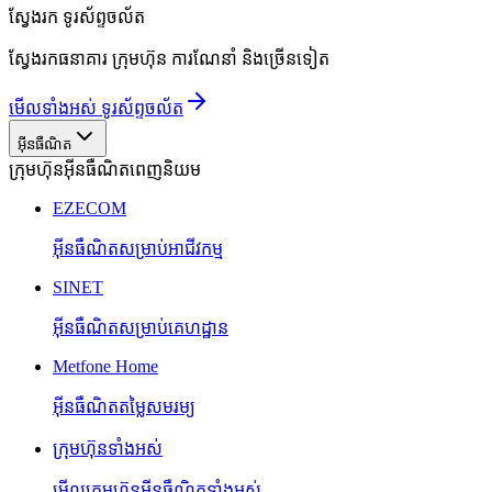
ស្វែងរក
ទូរស័ព្ទចល័ត
ស្វែងរកធនាគារ ក្រុមហ៊ុន ការណែនាំ និងច្រើនទៀត
មើលទាំងអស់ ទូរស័ព្ទចល័ត
អ៊ីនធឺណិត
ក្រុមហ៊ុនអ៊ីនធឺណិតពេញនិយម
EZECOM
អ៊ីនធឺណិតសម្រាប់អាជីវកម្ម
SINET
អ៊ីនធឺណិតសម្រាប់គេហដ្ឋាន
Metfone Home
អ៊ីនធឺណិតតម្លៃសមរម្យ
ក្រុមហ៊ុនទាំងអស់
មើលក្រុមហ៊ុនអ៊ីនធឺណិតទាំងអស់