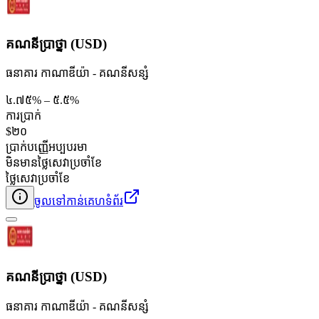
គណនីប្រាថ្នា (USD)
ធនាគារ កាណាឌីយ៉ា - គណនី​សន្សំ
៤.៧៥% – ៥.៥%
ការប្រាក់
$២០
ប្រាក់បញ្ញើអប្បបរមា
មិនមានថ្លៃសេវាប្រចាំខែ
ថ្លៃសេវាប្រចាំខែ
ចូលទៅកាន់គេហទំព័រ
គណនីប្រាថ្នា (USD)
ធនាគារ កាណាឌីយ៉ា - គណនី​សន្សំ