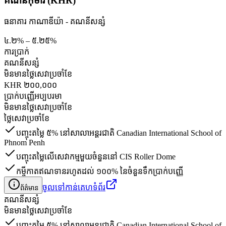
គណនីកុមារ (KHR)
ធនាគារ កាណាឌីយ៉ា - គណនី​សន្សំ
៤.២% – ៥.២៥%
ការប្រាក់
គណនី​សន្សំ
មិនមានថ្លៃសេវាប្រចាំខែ
KHR ២០០,០០០
ប្រាក់បញ្ញើអប្បបរមា
មិនមានថ្លៃសេវាប្រចាំខែ
ថ្លៃសេវាប្រចាំខែ
បញ្ចុះតម្លៃ ៥% នៅសាលាអន្តរជាតិ Canadian International School of
Phnom Penh
បញ្ចុះតម្លៃលើសេវាកម្មមួយចំនួននៅ CIS Roller Dome
កម្ចីកាតឥណទានរហូតដល់ ១០០% នៃចំនួនទឹកប្រាក់បញ្ញើ
ចូលទៅកាន់គេហទំព័រ
ព័ត៌មាន
គណនី​សន្សំ
មិនមានថ្លៃសេវាប្រចាំខែ
បញ្ចុះតម្លៃ ៥% នៅសាលាអន្តរជាតិ Canadian International School of