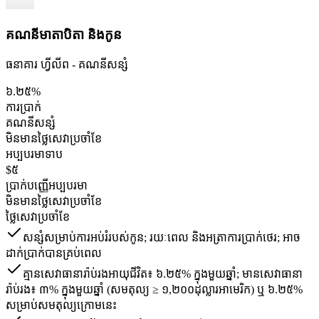
គណនីមាតាបិតា និងកូន
ធនាគារ ហ្វីលីព - គណនី​សន្សំ
៦.២៥%
ការប្រាក់
គណនី​សន្សំ
មិនមានថ្លៃសេវាប្រចាំខែ
អប្បបរមាទាប
$៥
ប្រាក់បញ្ញើអប្បបរមា
មិនមានថ្លៃសេវាប្រចាំខែ
ថ្លៃសេវាប្រចាំខែ
សន្សំសម្រាប់ការអប់រំរបស់កូន; រយៈពេល និងអត្រាការប្រាក់ថេរ; អាច
ដាក់ប្រាក់បានគ្រប់ពេល
គ្មានសេវាធានារ៉ាប់រងអាយុជីវិត៖ ៦.២៥% ក្នុងមួយឆ្នាំ; មានសេវាធានា
រ៉ាប់រង៖ ៣% ក្នុងមួយឆ្នាំ (សមតុល្យ ≥ ១,២០០ដុល្លារអាមេរិក) ឬ ៦.២៥%
សម្រាប់សមតុល្យក្រោមនេះ