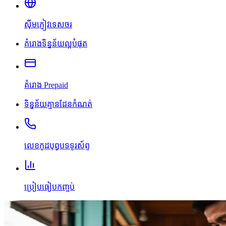
ស៊ីមភ្ញៀវទេសចរ
គំរោងទិន្នន័យល្អបំផុត
គំរោង Prepaid
ទិន្នន័យគ្មានដែនកំណត់
លេខកូដបុព្វបទទូរស័ព្ទ
ប្រៀបធៀបកញ្ចប់