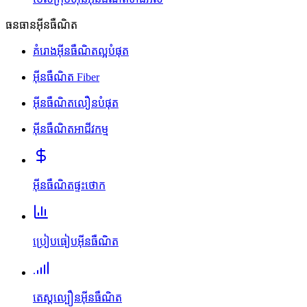
ធនធានអ៊ីនធឺណិត
គំរោងអ៊ីនធឺណិតល្អបំផុត
អ៊ីនធឺណិត Fiber
អ៊ីនធឺណិតលឿនបំផុត
អ៊ីនធឺណិតអាជីវកម្ម
អ៊ីនធឺណិតផ្ទះថោក
ប្រៀបធៀបអ៊ីនធឺណិត
តេស្តល្បឿនអ៊ីនធឺណិត