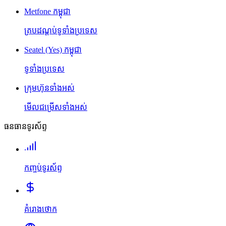
Metfone កម្ពុជា
គ្របដណ្តប់ទូទាំងប្រទេស
Seatel (Yes) កម្ពុជា
ទូទាំងប្រទេស
ក្រុមហ៊ុនទាំងអស់
មើលជម្រើសទាំងអស់
ធនធានទូរស័ព្ទ
កញ្ចប់ទូរស័ព្ទ
គំរោងថោក