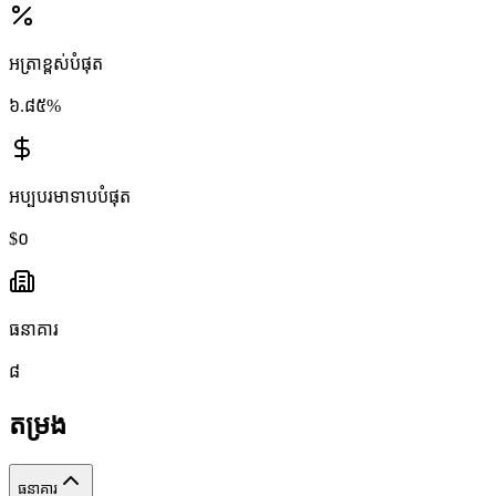
អត្រា​ខ្ពស់​បំផុត
៦.៨៥%
អប្បបរមា​ទាប​បំផុត
$០
ធនាគារ
៨
តម្រង
ធនាគារ