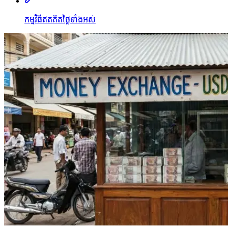
កម្មវិធីឥតគិតថ្លៃទាំងអស់