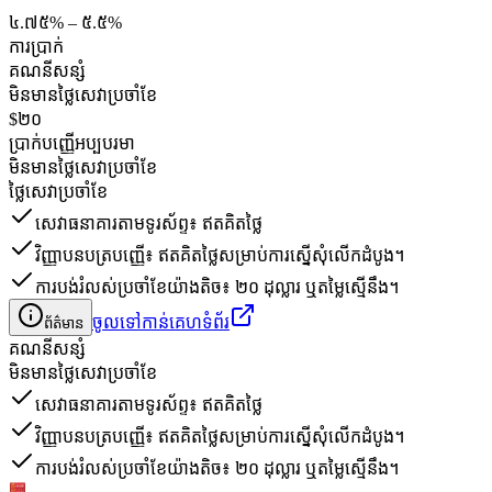
៤.៧៥% – ៥.៥%
ការប្រាក់
គណនី​សន្សំ
មិនមានថ្លៃសេវាប្រចាំខែ
$២០
ប្រាក់បញ្ញើអប្បបរមា
មិនមានថ្លៃសេវាប្រចាំខែ
ថ្លៃសេវាប្រចាំខែ
សេវាធនាគារតាមទូរស័ព្ទ៖ ឥតគិតថ្លៃ
វិញ្ញាបនបត្របញ្ញើ៖ ឥតគិតថ្លៃសម្រាប់ការស្នើសុំលើកដំបូង។
ការបង់រំលស់ប្រចាំខែយ៉ាងតិច៖ ២០ ដុល្លារ ឬតម្លៃស្មើនឹង។
ចូលទៅកាន់គេហទំព័រ
ព័ត៌មាន
គណនី​សន្សំ
មិនមានថ្លៃសេវាប្រចាំខែ
សេវាធនាគារតាមទូរស័ព្ទ៖ ឥតគិតថ្លៃ
វិញ្ញាបនបត្របញ្ញើ៖ ឥតគិតថ្លៃសម្រាប់ការស្នើសុំលើកដំបូង។
ការបង់រំលស់ប្រចាំខែយ៉ាងតិច៖ ២០ ដុល្លារ ឬតម្លៃស្មើនឹង។