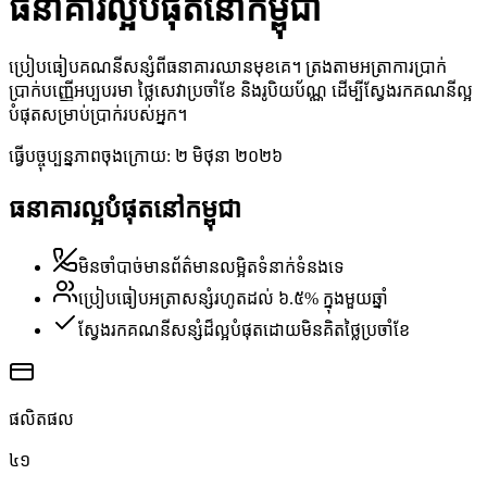
ធនាគារល្អបំផុតនៅកម្ពុជា
ប្រៀបធៀបគណនីសន្សំពីធនាគារឈានមុខគេ។ ត្រងតាមអត្រាការប្រាក់
ប្រាក់បញ្ញើអប្បបរមា ថ្លៃសេវាប្រចាំខែ និងរូបិយប័ណ្ណ ដើម្បីស្វែងរកគណនីល្អ
បំផុតសម្រាប់ប្រាក់របស់អ្នក។
ធ្វើបច្ចុប្បន្នភាពចុងក្រោយ:
២ មិថុនា ២០២៦
ធនាគារល្អបំផុតនៅកម្ពុជា
មិនចាំបាច់មានព័ត៌មានលម្អិតទំនាក់ទំនងទេ
ប្រៀបធៀបអត្រាសន្សំរហូតដល់ ៦.៥% ក្នុងមួយឆ្នាំ
ស្វែងរកគណនីសន្សំដ៏ល្អបំផុតដោយមិនគិតថ្លៃប្រចាំខែ
ផលិតផល
៤១