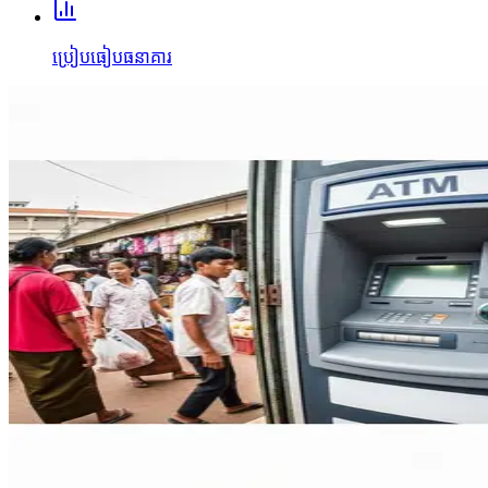
ប្រៀបធៀបធនាគារ