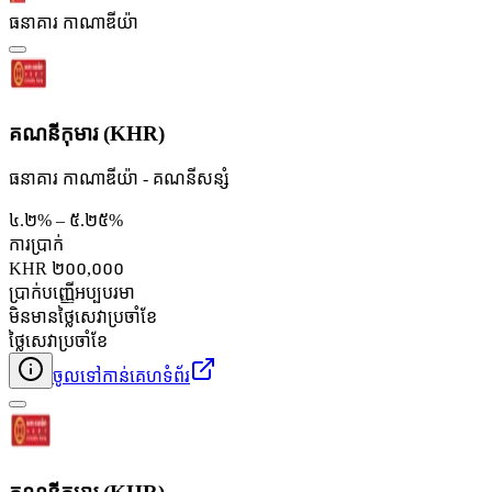
ធនាគារ កាណាឌីយ៉ា
គណនីកុមារ (KHR)
ធនាគារ កាណាឌីយ៉ា - គណនី​សន្សំ
៤.២% – ៥.២៥%
ការប្រាក់
KHR ២០០,០០០
ប្រាក់បញ្ញើអប្បបរមា
មិនមានថ្លៃសេវាប្រចាំខែ
ថ្លៃសេវាប្រចាំខែ
ចូលទៅកាន់គេហទំព័រ