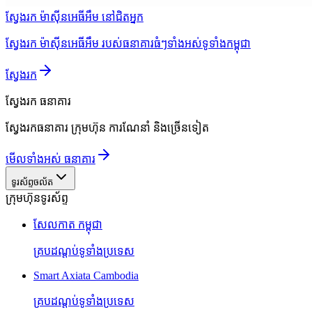
ស្វែងរក ម៉ាស៊ីនអេធីអឹម នៅជិតអ្នក
ស្វែងរក ម៉ាស៊ីនអេធីអឹម របស់ធនាគារធំៗទាំងអស់ទូទាំងកម្ពុជា
ស្វែងរក
ស្វែងរក
ធនាគារ
ស្វែងរកធនាគារ ក្រុមហ៊ុន ការណែនាំ និងច្រើនទៀត
មើលទាំងអស់ ធនាគារ
ទូរស័ព្ទចល័ត
ក្រុមហ៊ុនទូរស័ព្ទ
សែលកាត កម្ពុជា
គ្របដណ្តប់ទូទាំងប្រទេស
Smart Axiata Cambodia
គ្របដណ្តប់ទូទាំងប្រទេស