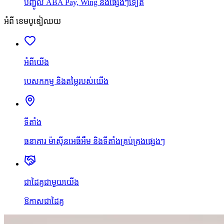
បញ្ជូល ABA Pay, Wing និងផ្សេងៗទៀត
អំពី ខេមបូឌៀឈយ
អំពីយើង
បេសកកម្ម និងតម្លៃរបស់យើង
ទីតាំង
ធនាគារ ម៉ាស៊ីនអេធីអឹម និងទីតាំងគ្រប់គ្រងផ្សេងៗ
ជាដៃគូជាមួយយើង
ឱកាសជាដៃគូ