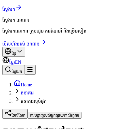
ស្វែងរក
ស្វែងរក
ធនធាន
ស្វែងរកធនាគារ ក្រុមហ៊ុន ការណែនាំ និងច្រើនទៀត
មើលទាំងអស់ ធនធាន
ខ្មែរ
ខ្មែរ
EN
ស្វែងរក
Home
ធនាគារ
ធនាគារល្អបំផុត
ចែករំលែក
ការបង្ហាញរបស់អ្នកផ្សាយពាណិជ្ជកម្ម