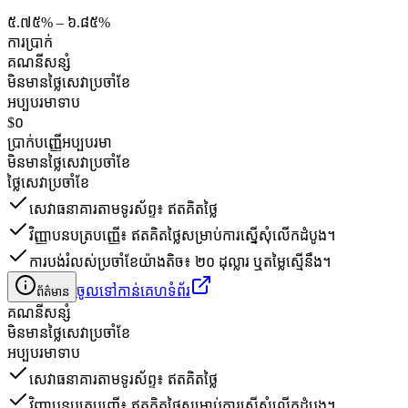
៥.៧៥% – ៦.៨៥%
ការប្រាក់
គណនី​សន្សំ
មិនមានថ្លៃសេវាប្រចាំខែ
អប្បបរមាទាប
$០
ប្រាក់បញ្ញើអប្បបរមា
មិនមានថ្លៃសេវាប្រចាំខែ
ថ្លៃសេវាប្រចាំខែ
សេវាធនាគារតាមទូរស័ព្ទ៖ ឥតគិតថ្លៃ
វិញ្ញាបនបត្របញ្ញើ៖ ឥតគិតថ្លៃសម្រាប់ការស្នើសុំលើកដំបូង។
ការបង់រំលស់ប្រចាំខែយ៉ាងតិច៖ ២០ ដុល្លារ ឬតម្លៃស្មើនឹង។
ចូលទៅកាន់គេហទំព័រ
ព័ត៌មាន
គណនី​សន្សំ
មិនមានថ្លៃសេវាប្រចាំខែ
អប្បបរមាទាប
សេវាធនាគារតាមទូរស័ព្ទ៖ ឥតគិតថ្លៃ
វិញ្ញាបនបត្របញ្ញើ៖ ឥតគិតថ្លៃសម្រាប់ការស្នើសុំលើកដំបូង។