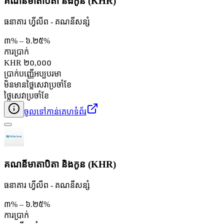
គណនីមាតាបិតា និងកូន (KHR)
ធនាគារ ហ្វីលីព - គណនី​សន្សំ
៣% – ៦.២៥%
ការប្រាក់
KHR ២០,០០០
ប្រាក់បញ្ញើអប្បបរមា
មិនមានថ្លៃសេវាប្រចាំខែ
ថ្លៃសេវាប្រចាំខែ
ចូលទៅកាន់គេហទំព័រ
គណនីមាតាបិតា និងកូន (KHR)
ធនាគារ ហ្វីលីព - គណនី​សន្សំ
៣% – ៦.២៥%
ការប្រាក់