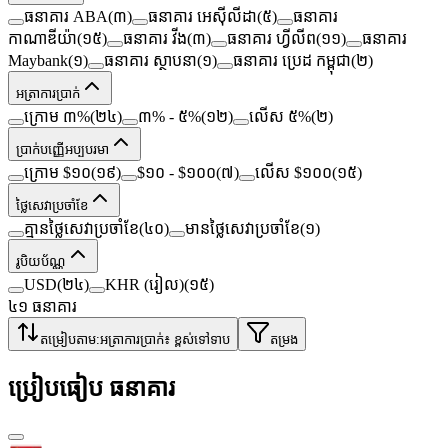
ធនាគារ ABA
(
៣
)
ធនាគារ អេស៊ីលីដា
(
៥
)
ធនាគារ
កាណាឌីយ៉ា
(
១៥
)
ធនាគារ វីង
(
៣
)
ធនាគារ ហ្វីលីព
(
១១
)
ធនាគារ
Maybank
(
១
)
ធនាគារ ស្ថាបនា
(
១
)
ធនាគារ ប្រេដ កម្ពុជា
(
២
)
អត្រា​ការប្រាក់
ក្រោម ៣%
(
២៤
)
៣% - ៥%
(
១២
)
លើស ៥%
(
២
)
ប្រាក់​បញ្ញើ​អប្បបរមា
ក្រោម $១០
(
១៩
)
$១០ - $១០០
(
៧
)
លើស $១០០
(
១៥
)
ថ្លៃសេវា​ប្រចាំខែ
គ្មាន​ថ្លៃសេវា​ប្រចាំខែ
(
៤០
)
មាន​ថ្លៃសេវា​ប្រចាំខែ
(
១
)
រូបិយប័ណ្ណ
USD
(
២៤
)
KHR (រៀល)
(
១៥
)
៤១
ធនាគារ
តម្រៀបតាម:
អត្រា​ការប្រាក់​៖ ខ្ពស់​ទៅ​ទាប
តម្រង
ប្រៀបធៀប ធនាគារ