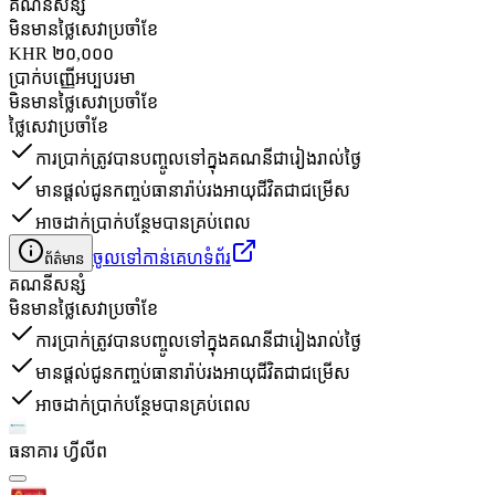
គណនី​សន្សំ
មិនមានថ្លៃសេវាប្រចាំខែ
KHR ២០,០០០
ប្រាក់បញ្ញើអប្បបរមា
មិនមានថ្លៃសេវាប្រចាំខែ
ថ្លៃសេវាប្រចាំខែ
ការប្រាក់ត្រូវបានបញ្ចូលទៅក្នុងគណនីជារៀងរាល់ថ្ងៃ
មានផ្តល់ជូនកញ្ចប់ធានារ៉ាប់រងអាយុជីវិតជាជម្រើស
អាចដាក់ប្រាក់បន្ថែមបានគ្រប់ពេល
ចូលទៅកាន់គេហទំព័រ
ព័ត៌មាន
គណនី​សន្សំ
មិនមានថ្លៃសេវាប្រចាំខែ
ការប្រាក់ត្រូវបានបញ្ចូលទៅក្នុងគណនីជារៀងរាល់ថ្ងៃ
មានផ្តល់ជូនកញ្ចប់ធានារ៉ាប់រងអាយុជីវិតជាជម្រើស
អាចដាក់ប្រាក់បន្ថែមបានគ្រប់ពេល
ធនាគារ ហ្វីលីព