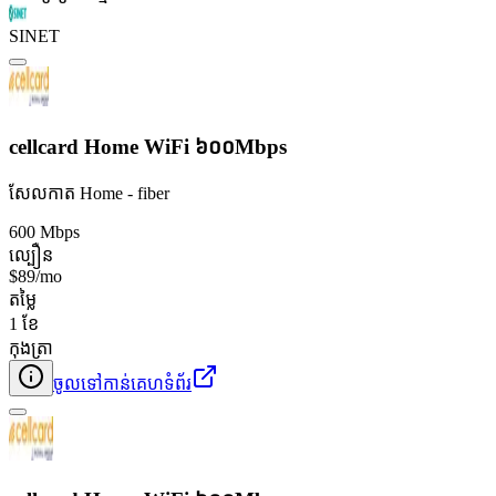
SINET
cellcard Home WiFi ៦០០Mbps
សែលកាត Home - fiber
600 Mbps
ល្បឿន
$89/mo
តម្លៃ
1 ខែ
កុងត្រា
ចូលទៅកាន់គេហទំព័រ