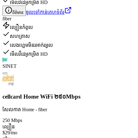
មើលវីដេអូកម្រិត HD
ចូលទៅកាន់គេហទំព័រ
ព័ត៌មាន
fiber
ល្បឿនកំពូល
សហគ្រាស
លេងហ្គេមមិនរអាក់រអួល
មើលវីដេអូកម្រិត HD
SINET
cellcard Home WiFi ២៥០Mbps
សែលកាត Home - fiber
250 Mbps
ល្បឿន
$29/mo