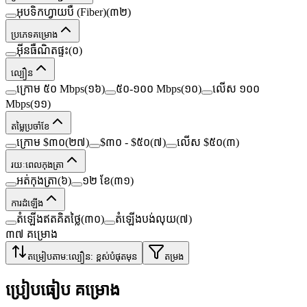
អុបទិកហ្វាយបឺ (Fiber)
(
៣២
)
ប្រភេទគម្រោង
អ៊ីនធឺណិតផ្ទះ
(
០
)
ល្បឿន
ក្រោម ៥០ Mbps
(
១៦
)
៥០-១០០ Mbps
(
១០
)
លើស ១០០
Mbps
(
១១
)
តម្លៃប្រចាំខែ
ក្រោម $៣០
(
២៧
)
$៣០ - $៥០
(
៧
)
លើស $៥០
(
៣
)
រយៈពេលកុងត្រា
អត់កុងត្រា
(
៦
)
១២ ខែ
(
៣១
)
ការដំឡើង
តំឡើងឥតគិតថ្លៃ
(
៣០
)
តំឡើងបង់លុយ
(
៧
)
៣៧
គម្រោង
តម្រៀបតាម:
ល្បឿន: ខ្ពស់បំផុតមុន
តម្រង
ប្រៀបធៀប គម្រោង