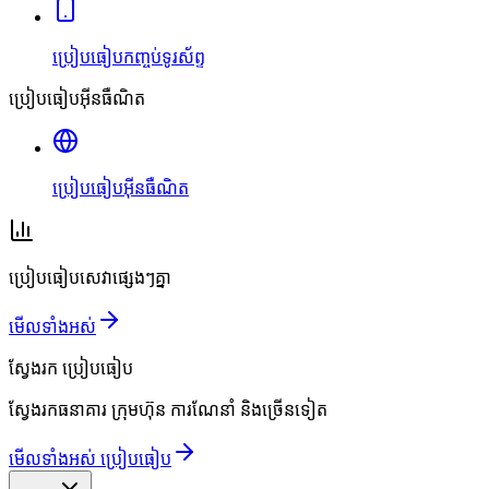
ប្រៀបធៀបកញ្ចប់ទូរស័ព្ទ
ប្រៀបធៀបអ៊ីនធឺណិត
ប្រៀបធៀបអ៊ីនធឺណិត
ប្រៀបធៀបសេវាផ្សេងៗគ្នា
មើលទាំងអស់
ស្វែងរក
ប្រៀបធៀប
ស្វែងរកធនាគារ ក្រុមហ៊ុន ការណែនាំ និងច្រើនទៀត
មើលទាំងអស់ ប្រៀបធៀប