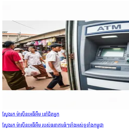
ស្វែងរក ម៉ាស៊ីនអេធីអឹម នៅជិតអ្នក
ស្វែងរក ម៉ាស៊ីនអេធីអឹម របស់ធនាគារធំៗទាំងអស់ទូទាំងកម្ពុជា