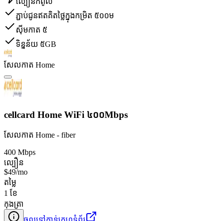
ល្បឿនកំពូល
ភ្ជាប់ជូនឥតគិតថ្លៃក្នុងកម្រិត ៥០០ម
ស៊ីមកាត ៥
ទិន្នន័យ ៥GB
សែលកាត Home
cellcard Home WiFi ៤០០Mbps
សែលកាត Home - fiber
400 Mbps
ល្បឿន
$49/mo
តម្លៃ
1 ខែ
កុងត្រា
ចូលទៅកាន់គេហទំព័រ