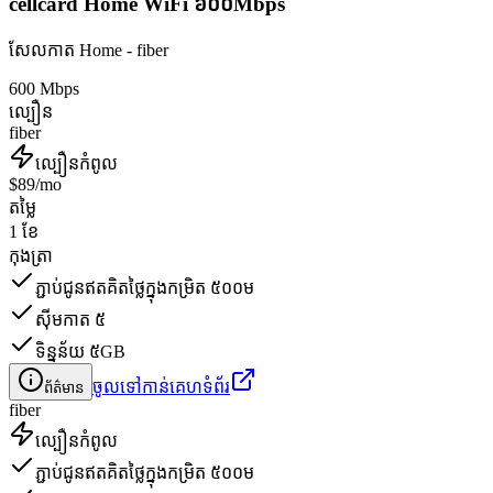
cellcard Home WiFi ៦០០Mbps
សែលកាត Home - fiber
600 Mbps
ល្បឿន
fiber
ល្បឿនកំពូល
$89/mo
តម្លៃ
1 ខែ
កុងត្រា
ភ្ជាប់ជូនឥតគិតថ្លៃក្នុងកម្រិត ៥០០ម
ស៊ីមកាត ៥
ទិន្នន័យ ៥GB
ចូលទៅកាន់គេហទំព័រ
ព័ត៌មាន
fiber
ល្បឿនកំពូល
ភ្ជាប់ជូនឥតគិតថ្លៃក្នុងកម្រិត ៥០០ម