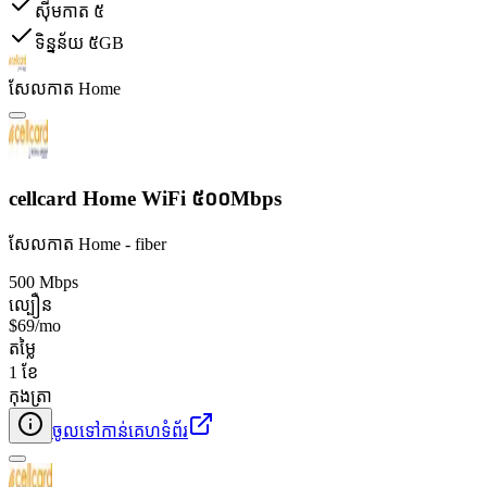
ស៊ីមកាត ៥
ទិន្នន័យ ៥GB
សែលកាត Home
cellcard Home WiFi ៥០០Mbps
សែលកាត Home - fiber
500 Mbps
ល្បឿន
$69/mo
តម្លៃ
1 ខែ
កុងត្រា
ចូលទៅកាន់គេហទំព័រ