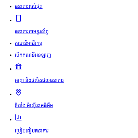
ធនាគារល្អបំផុត
ធនាគារតាមទូរស័ព្ទ
គណនីអាជីវកម្ម
បើកគណនីអនឡាញ
អត្រា និងផលិតផលធនាគារ
ទីតាំង ម៉ាស៊ីនអេធីអឹម
ប្រៀបធៀបធនាគារ