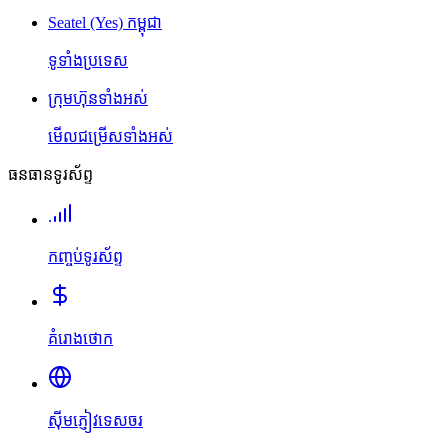
Seatel (Yes) កម្ពុជា
ទូទាំងប្រទេស
ក្រុមហ៊ុនទាំងអស់
មើលជម្រើសទាំងអស់
ធនធានទូរស័ព្ទ
កញ្ចប់ទូរស័ព្ទ
គំរោងថោក
ស៊ីមភ្ញៀវទេសចរ