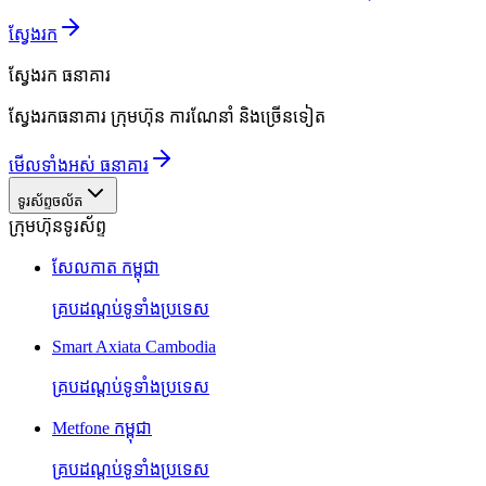
ស្វែងរក
ស្វែងរក
ធនាគារ
ស្វែងរកធនាគារ ក្រុមហ៊ុន ការណែនាំ និងច្រើនទៀត
មើលទាំងអស់ ធនាគារ
ទូរស័ព្ទចល័ត
ក្រុមហ៊ុនទូរស័ព្ទ
សែលកាត កម្ពុជា
គ្របដណ្តប់ទូទាំងប្រទេស
Smart Axiata Cambodia
គ្របដណ្តប់ទូទាំងប្រទេស
Metfone កម្ពុជា
គ្របដណ្តប់ទូទាំងប្រទេស