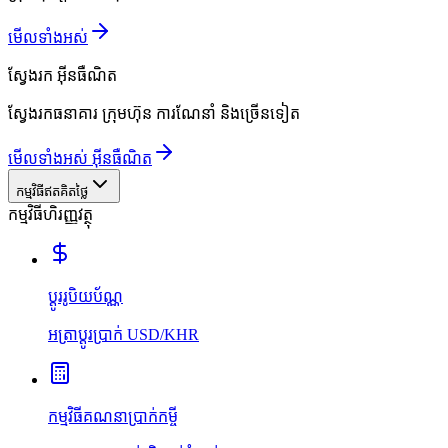
មើលទាំងអស់
ស្វែងរក
អ៊ីនធឺណិត
ស្វែងរកធនាគារ ក្រុមហ៊ុន ការណែនាំ និងច្រើនទៀត
មើលទាំងអស់ អ៊ីនធឺណិត
កម្មវិធីឥតគិតថ្លៃ
កម្មវិធីហិរញ្ញវត្ថុ
ប្ដូររូបិយប័ណ្ណ
អត្រាប្ដូរប្រាក់ USD/KHR
កម្មវិធីគណនាប្រាក់កម្ចី