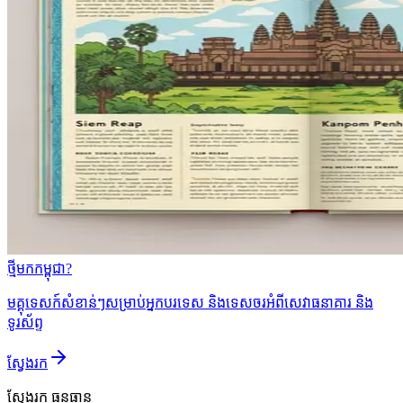
ថ្មីមកកម្ពុជា?
មគ្គុទេសក៍សំខាន់ៗសម្រាប់អ្នកបរទេស និងទេសចរអំពីសេវាធនាគារ និង
ទូរស័ព្ទ
ស្វែងរក
ស្វែងរក
ធនធាន