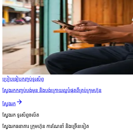
ប្រៀបធៀបកញ្ចប់ទូរស័ព្ទ
ស្វែងរកកញ្ចប់បង់មុន និងបង់ក្រោយល្អបំផុតពីគ្រប់ក្រុមហ៊ុន
ស្វែងរក
ស្វែងរក
ទូរស័ព្ទចល័ត
ស្វែងរកធនាគារ ក្រុមហ៊ុន ការណែនាំ និងច្រើនទៀត