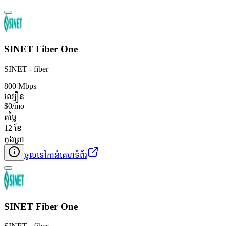
SINET Fiber One
SINET - fiber
800 Mbps
ល្បឿន
$0/mo
តម្លៃ
12 ខែ
កុងត្រា
ចូលទៅកាន់គេហទំព័រ
SINET Fiber One