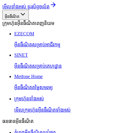
មើលទាំងអស់ ទូរស័ព្ទចល័ត
អ៊ីនធឺណិត
ក្រុមហ៊ុនអ៊ីនធឺណិតពេញនិយម
EZECOM
អ៊ីនធឺណិតសម្រាប់អាជីវកម្ម
SINET
អ៊ីនធឺណិតសម្រាប់គេហដ្ឋាន
Metfone Home
អ៊ីនធឺណិតតម្លៃសមរម្យ
ក្រុមហ៊ុនទាំងអស់
មើលក្រុមហ៊ុនអ៊ីនធឺណិតទាំងអស់
ធនធានអ៊ីនធឺណិត
គំរោងអ៊ីនធឺណិតល្អបំផុត