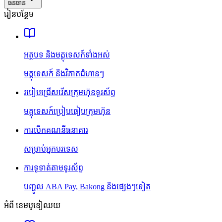
ធនធាន
រៀនបន្ថែម
អត្ថបទ និងមគ្គុទេសក៍ទាំងអស់
មគ្គុទេសក៍ និងវិភាគជំហានៗ
របៀបជ្រើសរើសក្រុមហ៊ុនទូរស័ព្ទ
មគ្គុទេសក៍ប្រៀបធៀបក្រុមហ៊ុន
ការបើកគណនីធនាគារ
សម្រាប់អ្នកបរទេស
ការទូទាត់តាមទូរស័ព្ទ
បញ្ជូល ABA Pay, Bakong និងផ្សេងៗទៀត
អំពី ខេមបូឌៀឈយ