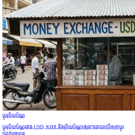
ប្ដូររូបិយប័ណ្ណ
ប្ដូររូបិយប័ណ្ណរវាង USD, KHR និងរូបិយប័ណ្ណផ្សេងៗដោយប្រើអត្រាប្ដូរ
ប្រាក់បច្ចុប្បន្ន