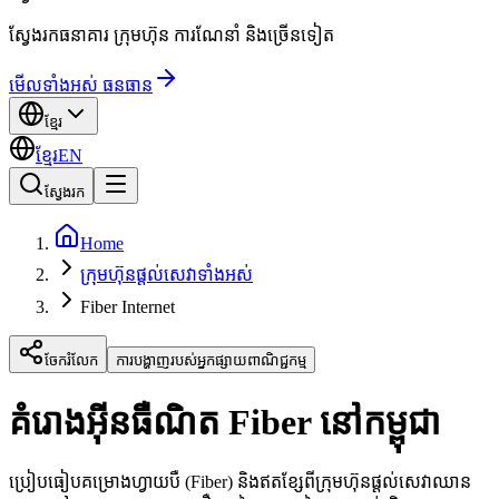
ស្វែងរកធនាគារ ក្រុមហ៊ុន ការណែនាំ និងច្រើនទៀត
មើលទាំងអស់ ធនធាន
ខ្មែរ
ខ្មែរ
EN
ស្វែងរក
Home
ក្រុមហ៊ុនផ្តល់សេវាទាំងអស់
Fiber Internet
ចែករំលែក
ការបង្ហាញរបស់អ្នកផ្សាយពាណិជ្ជកម្ម
គំរោងអ៊ីនធឺណិត Fiber នៅកម្ពុជា
ប្រៀបធៀបគម្រោងហ្វាយបឺ (Fiber) និងឥតខ្សែពីក្រុមហ៊ុនផ្តល់សេវាឈាន