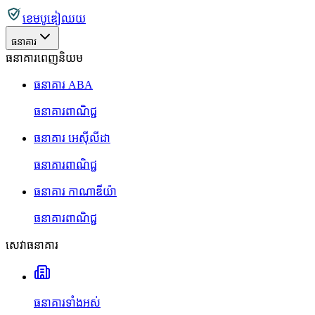
ខេមបូឌៀឈយ
ធនាគារ
ធនាគារពេញនិយម
ធនាគារ ABA
ធនាគារពាណិជ្ជ
ធនាគារ អេស៊ីលីដា
ធនាគារពាណិជ្ជ
ធនាគារ កាណាឌីយ៉ា
ធនាគារពាណិជ្ជ
សេវាធនាគារ
ធនាគារទាំងអស់