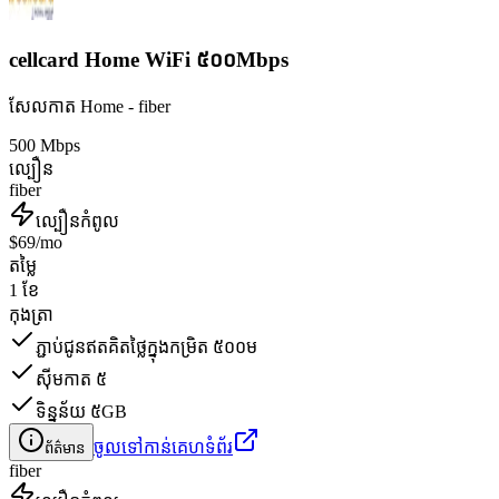
cellcard Home WiFi ៥០០Mbps
សែលកាត Home - fiber
500 Mbps
ល្បឿន
fiber
ល្បឿនកំពូល
$69/mo
តម្លៃ
1 ខែ
កុងត្រា
ភ្ជាប់ជូនឥតគិតថ្លៃក្នុងកម្រិត ៥០០ម
ស៊ីមកាត ៥
ទិន្នន័យ ៥GB
ចូលទៅកាន់គេហទំព័រ
ព័ត៌មាន
fiber