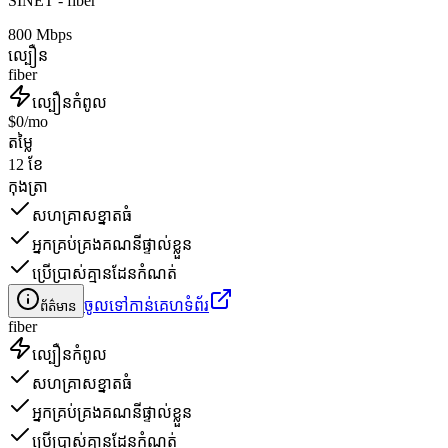
SINET - fiber
800 Mbps
ល្បឿន
fiber
ល្បឿនកំពូល
$0/mo
តម្លៃ
12 ខែ
កុងត្រា
សហគ្រាសខ្នាតធំ
អ្នកគ្រប់គ្រងគណនីផ្ទាល់ខ្លួន
ប្រើប្រាស់គ្មានដែនកំណត់
ចូលទៅកាន់គេហទំព័រ
ព័ត៌មាន
fiber
ល្បឿនកំពូល
សហគ្រាសខ្នាតធំ
អ្នកគ្រប់គ្រងគណនីផ្ទាល់ខ្លួន
ប្រើប្រាស់គ្មានដែនកំណត់