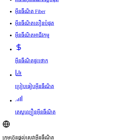
អ៊ីនធឺណិត Fiber
អ៊ីនធឺណិតលឿនបំផុត
អ៊ីនធឺណិតអាជីវកម្ម
អ៊ីនធឺណិតផ្ទះថោក
ប្រៀបធៀបអ៊ីនធឺណិត
តេស្តល្បឿនអ៊ីនធឺណិត
ក្រុមហ៊ុនផ្តល់សេវាអ៊ីនធឺណិត