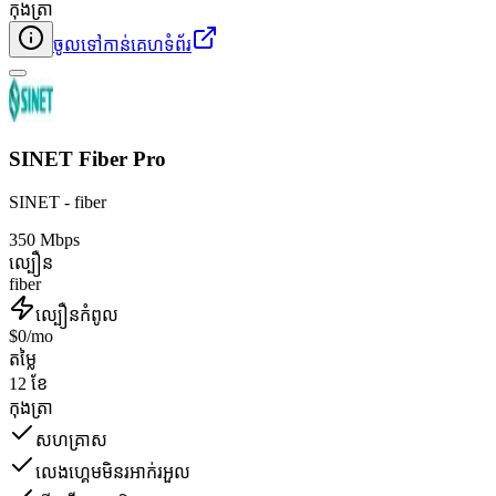
កុងត្រា
ចូលទៅកាន់គេហទំព័រ
SINET Fiber Pro
SINET - fiber
350 Mbps
ល្បឿន
fiber
ល្បឿនកំពូល
$0/mo
តម្លៃ
12 ខែ
កុងត្រា
សហគ្រាស
លេងហ្គេមមិនរអាក់រអួល