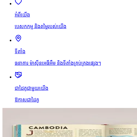
អំពីយើង
បេសកកម្ម និងតម្លៃរបស់យើង
ទីតាំង
ធនាគារ ម៉ាស៊ីនអេធីអឹម និងទីតាំងគ្រប់គ្រងផ្សេងៗ
ជាដៃគូជាមួយយើង
ឱកាសជាដៃគូ