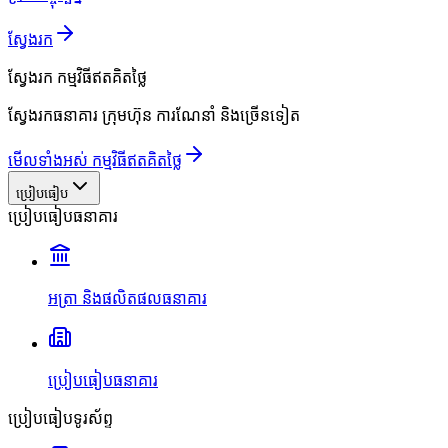
ស្វែងរក
ស្វែងរក
កម្មវិធីឥតគិតថ្លៃ
ស្វែងរកធនាគារ ក្រុមហ៊ុន ការណែនាំ និងច្រើនទៀត
មើលទាំងអស់ កម្មវិធីឥតគិតថ្លៃ
ប្រៀបធៀប
ប្រៀបធៀបធនាគារ
អត្រា និងផលិតផលធនាគារ
ប្រៀបធៀបធនាគារ
ប្រៀបធៀបទូរស័ព្ទ