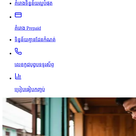
គំរោងទិន្នន័យល្អបំផុត
គំរោង Prepaid
ទិន្នន័យគ្មានដែនកំណត់
លេខកូដបុព្វបទទូរស័ព្ទ
ប្រៀបធៀបកញ្ចប់