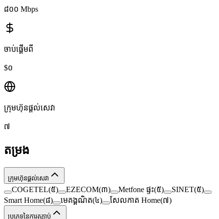
៨០០ Mbps
ចាប់ផ្តើមពី
$០
ក្រុមហ៊ុនផ្តល់សេវា
៧
តម្រង
ក្រុមហ៊ុនផ្តល់សេវា
COGETEL
(
៥
)
EZECOM
(
៣
)
Metfone ផ្ទះ
(
៥
)
SINET
(
៥
)
Smart Home
(
៨
)
មេគង្គណិត
(
៤
)
សែលកាត Home
(
៧
)
ប្រភេទនៃការតភ្ជាប់