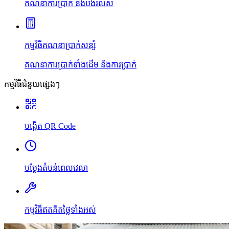
គណនាការប្រាក់ និងបង់រំលស់
កម្មវិធីគណនាប្រាក់សន្សំ
គណនាការប្រាក់ទាំងដើម និងការប្រាក់
កម្មវិធីជំនួយផ្សេងៗ
បង្កើត QR Code
បម្លែងតំបន់ពេលវេលា
កម្មវិធីឥតគិតថ្លៃទាំងអស់