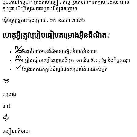
មុខគេនៅកម្ពុជា។ ត្រងតាមល្បឿន តម្លៃ ប្រភេទនៃការតភ្ជាប់ និងរយៈពេល
កុងត្រា ដើម្បីស្វែងរកគម្រោងដ៏ល្អឥតខ្ចោះ។
ធ្វើបច្ចុប្បន្នភាពចុងក្រោយ:
២៧ ឧសភា ២០២៦
ហេតុអ្វីត្រូវប្រៀបធៀបគម្រោងអ៊ីនធឺណិត?
មិនចាំបាច់មានព័ត៌មានលម្អិតទំនាក់ទំនងទេ
ប្រៀបធៀបល្បឿនហ្វាយបឺ (Fiber) និង ៥G តម្លៃ និងកិច្ចសន្យា
ស្វែងរកការតភ្ជាប់ដ៏ល្អបំផុតសម្រាប់តំបន់របស់អ្នក
គម្រោង
៣៧
ល្បឿនអតិបរមា