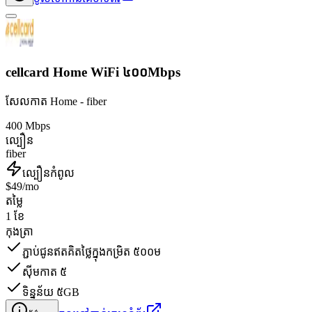
cellcard Home WiFi ៤០០Mbps
សែលកាត Home - fiber
400 Mbps
ល្បឿន
fiber
ល្បឿនកំពូល
$49/mo
តម្លៃ
1 ខែ
កុងត្រា
ភ្ជាប់ជូនឥតគិតថ្លៃក្នុងកម្រិត ៥០០ម
ស៊ីមកាត ៥
ទិន្នន័យ ៥GB