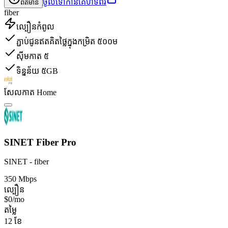
ចូលទៅកាន់គេហទំព័រ
ព័ត៌មាន
fiber
ល្បឿនកំពូល
ភ្ជាប់ជូនឥតគិតថ្លៃក្នុងកម្រិត ៥០០ម
ស៊ីមកាត ៥
ទិន្នន័យ ៥GB
សែលកាត Home
SINET Fiber Pro
SINET - fiber
350 Mbps
ល្បឿន
$0/mo
តម្លៃ
12 ខែ