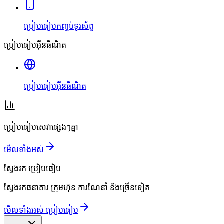
ប្រៀបធៀបកញ្ចប់ទូរស័ព្ទ
ប្រៀបធៀបអ៊ីនធឺណិត
ប្រៀបធៀបអ៊ីនធឺណិត
ប្រៀបធៀបសេវាផ្សេងៗគ្នា
មើលទាំងអស់
ស្វែងរក
ប្រៀបធៀប
ស្វែងរកធនាគារ ក្រុមហ៊ុន ការណែនាំ និងច្រើនទៀត
មើលទាំងអស់ ប្រៀបធៀប