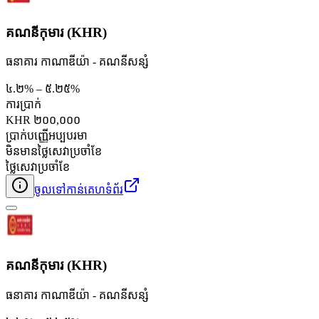
គណនីកុមារ (KHR)
ធនាគារ កាណាឌីយ៉ា - គណនី​សន្សំ
៤.២% – ៥.២៥%
ការប្រាក់
KHR ២០០,០០០
ប្រាក់បញ្ញើអប្បបរមា
មិនមានថ្លៃសេវាប្រចាំខែ
ថ្លៃសេវាប្រចាំខែ
ចូលទៅកាន់គេហទំព័រ
គណនីកុមារ (KHR)
ធនាគារ កាណាឌីយ៉ា - គណនី​សន្សំ