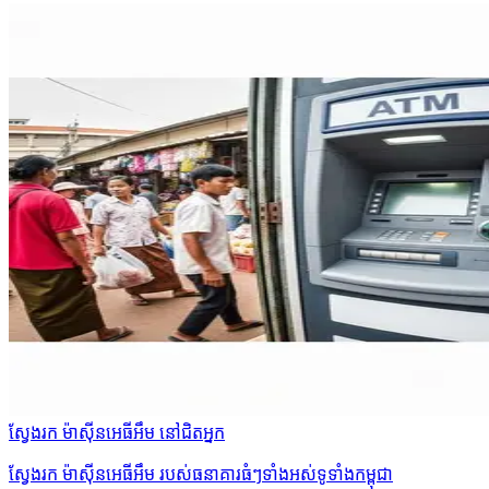
ស្វែងរក ម៉ាស៊ីនអេធីអឹម នៅជិតអ្នក
ស្វែងរក ម៉ាស៊ីនអេធីអឹម របស់ធនាគារធំៗទាំងអស់ទូទាំងកម្ពុជា