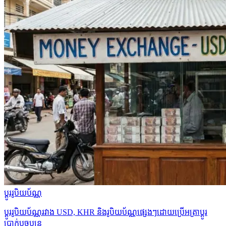
ប្ដូររូបិយប័ណ្ណ
ប្ដូររូបិយប័ណ្ណរវាង USD, KHR និងរូបិយប័ណ្ណផ្សេងៗដោយប្រើអត្រាប្ដូរ
ប្រាក់បច្ចុប្បន្ន