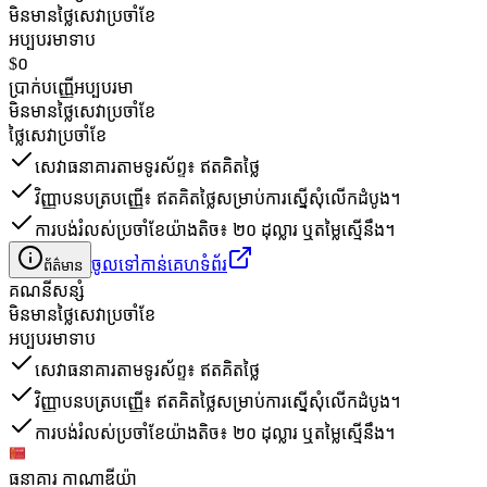
មិនមានថ្លៃសេវាប្រចាំខែ
អប្បបរមាទាប
$០
ប្រាក់បញ្ញើអប្បបរមា
មិនមានថ្លៃសេវាប្រចាំខែ
ថ្លៃសេវាប្រចាំខែ
សេវាធនាគារតាមទូរស័ព្ទ៖ ឥតគិតថ្លៃ
វិញ្ញាបនបត្របញ្ញើ៖ ឥតគិតថ្លៃសម្រាប់ការស្នើសុំលើកដំបូង។
ការបង់រំលស់ប្រចាំខែយ៉ាងតិច៖ ២០ ដុល្លារ ឬតម្លៃស្មើនឹង។
ចូលទៅកាន់គេហទំព័រ
ព័ត៌មាន
គណនី​សន្សំ
មិនមានថ្លៃសេវាប្រចាំខែ
អប្បបរមាទាប
សេវាធនាគារតាមទូរស័ព្ទ៖ ឥតគិតថ្លៃ
វិញ្ញាបនបត្របញ្ញើ៖ ឥតគិតថ្លៃសម្រាប់ការស្នើសុំលើកដំបូង។
ការបង់រំលស់ប្រចាំខែយ៉ាងតិច៖ ២០ ដុល្លារ ឬតម្លៃស្មើនឹង។
ធនាគារ កាណាឌីយ៉ា