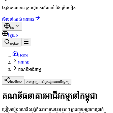
ស្វែងរកធនាគារ ក្រុមហ៊ុន ការណែនាំ និងច្រើនទៀត
មើលទាំងអស់ ធនធាន
ខ្មែរ
ខ្មែរ
EN
ស្វែងរក
Home
ធនាគារ
គណនីអាជីវកម្ម
ចែករំលែក
ការបង្ហាញរបស់អ្នកផ្សាយពាណិជ្ជកម្ម
គណនីធនាគារអាជីវកម្មនៅកម្ពុជា
ប្រៀបធៀបគណនីសន្សំពីធនាគារឈានមុខគេ។ ត្រងតាមអត្រាការប្រាក់