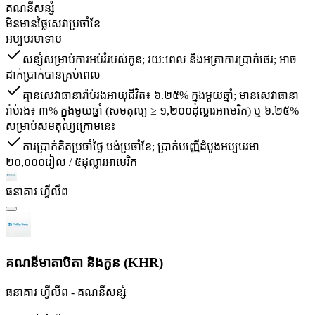
គណនី​សន្សំ
មិនមានថ្លៃសេវាប្រចាំខែ
អប្បបរមាទាប
សន្សំសម្រាប់ការអប់រំរបស់កូន; រយៈពេល និងអត្រាការប្រាក់ថេរ; អាច
ដាក់ប្រាក់បានគ្រប់ពេល
គ្មានសេវាធានារ៉ាប់រងអាយុជីវិត៖ ៦.២៥% ក្នុងមួយឆ្នាំ; មានសេវាធានា
រ៉ាប់រង៖ ៣% ក្នុងមួយឆ្នាំ (សមតុល្យ ≥ ១,២០០ដុល្លារអាមេរិក) ឬ ៦.២៥%
សម្រាប់សមតុល្យក្រោមនេះ
ការប្រាក់គិតប្រចាំថ្ងៃ បង់ប្រចាំខែ; ប្រាក់បញ្ញើដំបូងអប្បបរមា
២០,០០០រៀល / ៥ដុល្លារអាមេរិក
ធនាគារ ហ្វីលីព
គណនីមាតាបិតា និងកូន (KHR)
ធនាគារ ហ្វីលីព - គណនី​សន្សំ