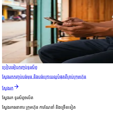
ប្រៀបធៀបកញ្ចប់ទូរស័ព្ទ
ស្វែងរកកញ្ចប់បង់មុន និងបង់ក្រោយល្អបំផុតពីគ្រប់ក្រុមហ៊ុន
ស្វែងរក
ស្វែងរក
ទូរស័ព្ទចល័ត
ស្វែងរកធនាគារ ក្រុមហ៊ុន ការណែនាំ និងច្រើនទៀត