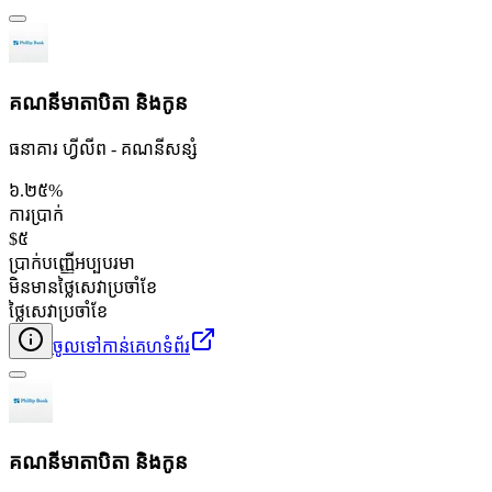
គណនីមាតាបិតា និងកូន
ធនាគារ ហ្វីលីព - គណនី​សន្សំ
៦.២៥%
ការប្រាក់
$៥
ប្រាក់បញ្ញើអប្បបរមា
មិនមានថ្លៃសេវាប្រចាំខែ
ថ្លៃសេវាប្រចាំខែ
ចូលទៅកាន់គេហទំព័រ
គណនីមាតាបិតា និងកូន