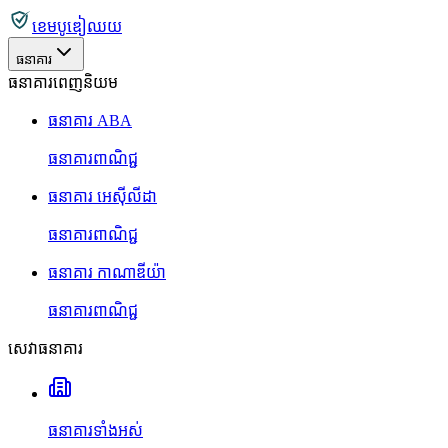
ខេមបូឌៀឈយ
ធនាគារ
ធនាគារពេញនិយម
ធនាគារ ABA
ធនាគារពាណិជ្ជ
ធនាគារ អេស៊ីលីដា
ធនាគារពាណិជ្ជ
ធនាគារ កាណាឌីយ៉ា
ធនាគារពាណិជ្ជ
សេវាធនាគារ
ធនាគារទាំងអស់