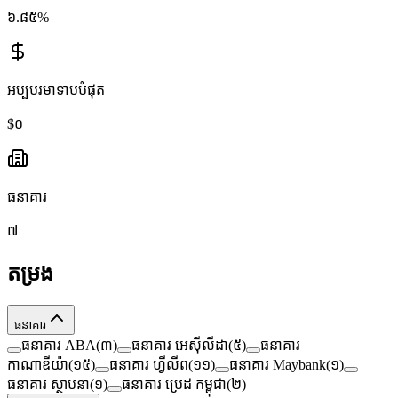
៦.៨៥%
អប្បបរមា​ទាប​បំផុត
$០
ធនាគារ
៧
តម្រង
ធនាគារ
ធនាគារ ABA
(
៣
)
ធនាគារ អេស៊ីលីដា
(
៥
)
ធនាគារ
កាណាឌីយ៉ា
(
១៥
)
ធនាគារ ហ្វីលីព
(
១១
)
ធនាគារ Maybank
(
១
)
ធនាគារ ស្ថាបនា
(
១
)
ធនាគារ ប្រេដ កម្ពុជា
(
២
)