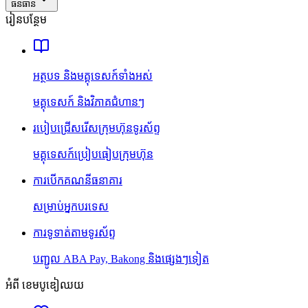
ធនធាន
រៀនបន្ថែម
អត្ថបទ និងមគ្គុទេសក៍ទាំងអស់
មគ្គុទេសក៍ និងវិភាគជំហានៗ
របៀបជ្រើសរើសក្រុមហ៊ុនទូរស័ព្ទ
មគ្គុទេសក៍ប្រៀបធៀបក្រុមហ៊ុន
ការបើកគណនីធនាគារ
សម្រាប់អ្នកបរទេស
ការទូទាត់តាមទូរស័ព្ទ
បញ្ជូល ABA Pay, Bakong និងផ្សេងៗទៀត
អំពី ខេមបូឌៀឈយ