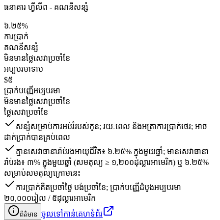
ធនាគារ ហ្វីលីព - គណនី​សន្សំ
៦.២៥%
ការប្រាក់
គណនី​សន្សំ
មិនមានថ្លៃសេវាប្រចាំខែ
អប្បបរមាទាប
$៥
ប្រាក់បញ្ញើអប្បបរមា
មិនមានថ្លៃសេវាប្រចាំខែ
ថ្លៃសេវាប្រចាំខែ
សន្សំសម្រាប់ការអប់រំរបស់កូន; រយៈពេល និងអត្រាការប្រាក់ថេរ; អាច
ដាក់ប្រាក់បានគ្រប់ពេល
គ្មានសេវាធានារ៉ាប់រងអាយុជីវិត៖ ៦.២៥% ក្នុងមួយឆ្នាំ; មានសេវាធានា
រ៉ាប់រង៖ ៣% ក្នុងមួយឆ្នាំ (សមតុល្យ ≥ ១,២០០ដុល្លារអាមេរិក) ឬ ៦.២៥%
សម្រាប់សមតុល្យក្រោមនេះ
ការប្រាក់គិតប្រចាំថ្ងៃ បង់ប្រចាំខែ; ប្រាក់បញ្ញើដំបូងអប្បបរមា
២០,០០០រៀល / ៥ដុល្លារអាមេរិក
ចូលទៅកាន់គេហទំព័រ
ព័ត៌មាន