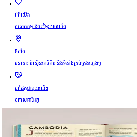
អំពីយើង
បេសកកម្ម និងតម្លៃរបស់យើង
ទីតាំង
ធនាគារ ម៉ាស៊ីនអេធីអឹម និងទីតាំងគ្រប់គ្រងផ្សេងៗ
ជាដៃគូជាមួយយើង
ឱកាសជាដៃគូ