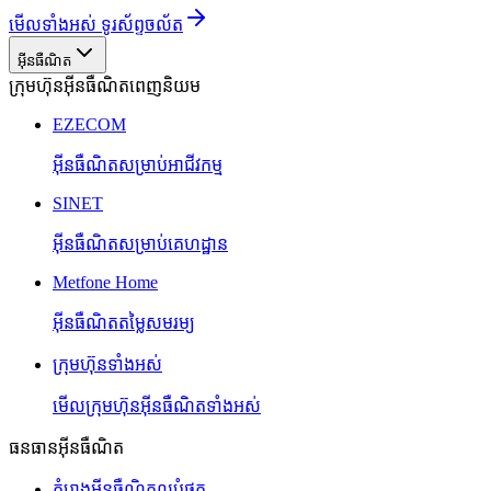
មើលទាំងអស់ ទូរស័ព្ទចល័ត
អ៊ីនធឺណិត
ក្រុមហ៊ុនអ៊ីនធឺណិតពេញនិយម
EZECOM
អ៊ីនធឺណិតសម្រាប់អាជីវកម្ម
SINET
អ៊ីនធឺណិតសម្រាប់គេហដ្ឋាន
Metfone Home
អ៊ីនធឺណិតតម្លៃសមរម្យ
ក្រុមហ៊ុនទាំងអស់
មើលក្រុមហ៊ុនអ៊ីនធឺណិតទាំងអស់
ធនធានអ៊ីនធឺណិត
គំរោងអ៊ីនធឺណិតល្អបំផុត