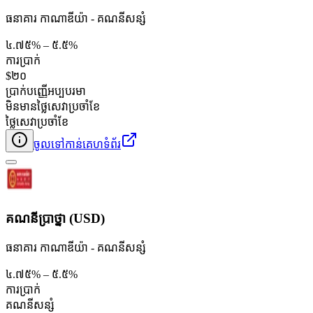
ធនាគារ កាណាឌីយ៉ា - គណនី​សន្សំ
៤.៧៥% – ៥.៥%
ការប្រាក់
$២០
ប្រាក់បញ្ញើអប្បបរមា
មិនមានថ្លៃសេវាប្រចាំខែ
ថ្លៃសេវាប្រចាំខែ
ចូលទៅកាន់គេហទំព័រ
គណនីប្រាថ្នា (USD)
ធនាគារ កាណាឌីយ៉ា - គណនី​សន្សំ
៤.៧៥% – ៥.៥%
ការប្រាក់
គណនី​សន្សំ