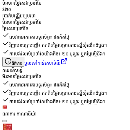
មិនមានថ្លៃសេវាប្រចាំខែ
$២០
ប្រាក់បញ្ញើអប្បបរមា
មិនមានថ្លៃសេវាប្រចាំខែ
ថ្លៃសេវាប្រចាំខែ
សេវាធនាគារតាមទូរស័ព្ទ៖ ឥតគិតថ្លៃ
វិញ្ញាបនបត្របញ្ញើ៖ ឥតគិតថ្លៃសម្រាប់ការស្នើសុំលើកដំបូង។
ការបង់រំលស់ប្រចាំខែយ៉ាងតិច៖ ២០ ដុល្លារ ឬតម្លៃស្មើនឹង។
ចូលទៅកាន់គេហទំព័រ
ព័ត៌មាន
គណនី​សន្សំ
មិនមានថ្លៃសេវាប្រចាំខែ
សេវាធនាគារតាមទូរស័ព្ទ៖ ឥតគិតថ្លៃ
វិញ្ញាបនបត្របញ្ញើ៖ ឥតគិតថ្លៃសម្រាប់ការស្នើសុំលើកដំបូង។
ការបង់រំលស់ប្រចាំខែយ៉ាងតិច៖ ២០ ដុល្លារ ឬតម្លៃស្មើនឹង។
ធនាគារ កាណាឌីយ៉ា