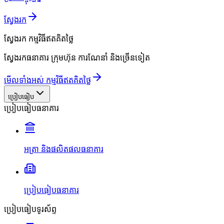
ស្វែងរក
ស្វែងរក
កម្មវិធីឥតគិតថ្លៃ
ស្វែងរកធនាគារ ក្រុមហ៊ុន ការណែនាំ និងច្រើនទៀត
មើលទាំងអស់ កម្មវិធីឥតគិតថ្លៃ
ប្រៀបធៀប
ប្រៀបធៀបធនាគារ
អត្រា និងផលិតផលធនាគារ
ប្រៀបធៀបធនាគារ
ប្រៀបធៀបទូរស័ព្ទ