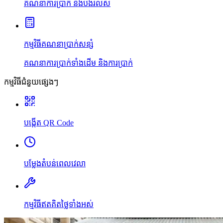
គណនាការប្រាក់ និងបង់រំលស់
កម្មវិធីគណនាប្រាក់សន្សំ
គណនាការប្រាក់ទាំងដើម និងការប្រាក់
កម្មវិធីជំនួយផ្សេងៗ
បង្កើត QR Code
បម្លែងតំបន់ពេលវេលា
កម្មវិធីឥតគិតថ្លៃទាំងអស់