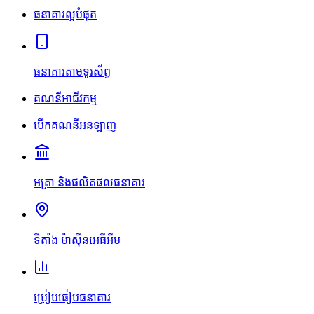
ធនាគារល្អបំផុត
ធនាគារតាមទូរស័ព្ទ
គណនីអាជីវកម្ម
បើកគណនីអនឡាញ
អត្រា និងផលិតផលធនាគារ
ទីតាំង ម៉ាស៊ីនអេធីអឹម
ប្រៀបធៀបធនាគារ