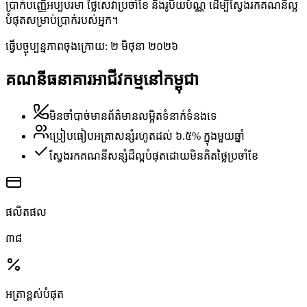
ប្រាក់បញ្ញើអប្បបរមា ថ្លៃសេវាប្រចាំខែ និងរូបិយប័ណ្ណ ដើម្បីស្វែងរកគណនីល្អ
បំផុតសម្រាប់ប្រាក់របស់អ្នក។
ធ្វើបច្ចុប្បន្នភាពចុងក្រោយ:
២ មិថុនា ២០២៦
គណនីធនាគារអាជីវកម្មនៅកម្ពុជា
មិនចាំបាច់មានព័ត៌មានលម្អិតទំនាក់ទំនងទេ
ប្រៀបធៀបអត្រាសន្សំរហូតដល់ ៦.៥% ក្នុងមួយឆ្នាំ
ស្វែងរកគណនីសន្សំដ៏ល្អបំផុតដោយមិនគិតថ្លៃប្រចាំខែ
ផលិតផល
៣៨
អត្រា​ខ្ពស់​បំផុត