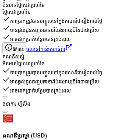
មិនមានថ្លៃសេវាប្រចាំខែ
ថ្លៃសេវាប្រចាំខែ
ការប្រាក់ត្រូវបានបញ្ចូលទៅក្នុងគណនីជារៀងរាល់ថ្ងៃ
មានផ្តល់ជូនកញ្ចប់ធានារ៉ាប់រងអាយុជីវិតជាជម្រើស
អាចដាក់ប្រាក់បន្ថែមបានគ្រប់ពេល
ចូលទៅកាន់គេហទំព័រ
ព័ត៌មាន
គណនី​សន្សំ
មិនមានថ្លៃសេវាប្រចាំខែ
ការប្រាក់ត្រូវបានបញ្ចូលទៅក្នុងគណនីជារៀងរាល់ថ្ងៃ
មានផ្តល់ជូនកញ្ចប់ធានារ៉ាប់រងអាយុជីវិតជាជម្រើស
អាចដាក់ប្រាក់បន្ថែមបានគ្រប់ពេល
ធនាគារ ហ្វីលីព
គណនីប្រាថ្នា (USD)