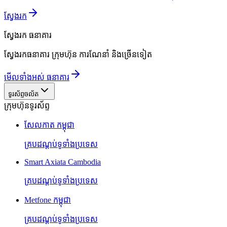
ស្វែងរក
ស្វែងរក
ធនាគារ
ស្វែងរកធនាគារ ក្រុមហ៊ុន ការណែនាំ និងច្រើនទៀត
មើលទាំងអស់ ធនាគារ
ទូរស័ព្ទចល័ត
ក្រុមហ៊ុនទូរស័ព្ទ
សែលកាត កម្ពុជា
គ្របដណ្តប់ទូទាំងប្រទេស
Smart Axiata Cambodia
គ្របដណ្តប់ទូទាំងប្រទេស
Metfone កម្ពុជា
គ្របដណ្តប់ទូទាំងប្រទេស