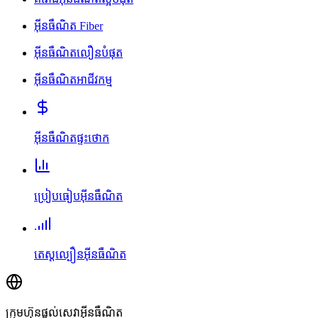
អ៊ីនធឺណិត Fiber
អ៊ីនធឺណិតលឿនបំផុត
អ៊ីនធឺណិតអាជីវកម្ម
អ៊ីនធឺណិតផ្ទះថោក
ប្រៀបធៀបអ៊ីនធឺណិត
តេស្តល្បឿនអ៊ីនធឺណិត
ក្រុមហ៊ុនផ្តល់សេវាអ៊ីនធឺណិត