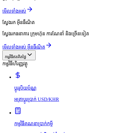
មើលទាំងអស់
ស្វែងរក
អ៊ីនធឺណិត
ស្វែងរកធនាគារ ក្រុមហ៊ុន ការណែនាំ និងច្រើនទៀត
មើលទាំងអស់ អ៊ីនធឺណិត
កម្មវិធីឥតគិតថ្លៃ
កម្មវិធីហិរញ្ញវត្ថុ
ប្ដូររូបិយប័ណ្ណ
អត្រាប្ដូរប្រាក់ USD/KHR
កម្មវិធីគណនាប្រាក់កម្ចី