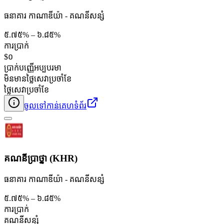
ធនាគារ កាណាឌីយ៉ា - គណនី​សន្សំ
៥.៧៥% – ៦.៨៥%
ការប្រាក់
$០
ប្រាក់បញ្ញើអប្បបរមា
មិនមានថ្លៃសេវាប្រចាំខែ
ថ្លៃសេវាប្រចាំខែ
ចូលទៅកាន់គេហទំព័រ
គណនីប្រាថ្នា (KHR)
ធនាគារ កាណាឌីយ៉ា - គណនី​សន្សំ
៥.៧៥% – ៦.៨៥%
ការប្រាក់
គណនី​សន្សំ