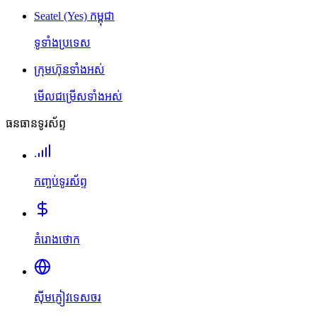
Seatel (Yes) កម្ពុជា
ទូទាំងប្រទេស
ក្រុមហ៊ុនទាំងអស់
មើលជម្រើសទាំងអស់
ធនធានទូរស័ព្ទ
កញ្ចប់ទូរស័ព្ទ
គំរោងថោក
ស៊ីមភ្ញៀវទេសចរ