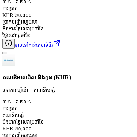
៣% – ៦.២៥%
ការប្រាក់
KHR ២០,០០០
ប្រាក់បញ្ញើអប្បបរមា
មិនមានថ្លៃសេវាប្រចាំខែ
ថ្លៃសេវាប្រចាំខែ
ចូលទៅកាន់គេហទំព័រ
គណនីមាតាបិតា និងកូន (KHR)
ធនាគារ ហ្វីលីព - គណនី​សន្សំ
៣% – ៦.២៥%
ការប្រាក់
គណនី​សន្សំ
មិនមានថ្លៃសេវាប្រចាំខែ
KHR ២០,០០០
ប្រាក់បញ្ញើអប្បបរមា