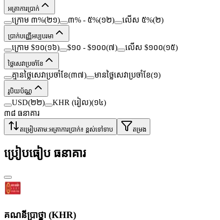
អត្រា​ការប្រាក់
ក្រោម ៣%
(
២១
)
៣% - ៥%
(
១២
)
លើស ៥%
(
២
)
ប្រាក់​បញ្ញើ​អប្បបរមា
ក្រោម $១០
(
១៦
)
$១០ - $១០០
(
៧
)
លើស $១០០
(
១៥
)
ថ្លៃសេវា​ប្រចាំខែ
គ្មាន​ថ្លៃសេវា​ប្រចាំខែ
(
៣៧
)
មាន​ថ្លៃសេវា​ប្រចាំខែ
(
១
)
រូបិយប័ណ្ណ
USD
(
២២
)
KHR (រៀល)
(
១៤
)
៣៨
ធនាគារ
តម្រៀបតាម:
អត្រា​ការប្រាក់​៖ ខ្ពស់​ទៅ​ទាប
តម្រង
ប្រៀបធៀប ធនាគារ
គណនីប្រាថ្នា (KHR)