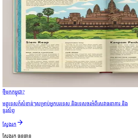
ថ្មីមកកម្ពុជា?
មគ្គុទេសក៍សំខាន់ៗសម្រាប់អ្នកបរទេស និងទេសចរអំពីសេវាធនាគារ និង
ទូរស័ព្ទ
ស្វែងរក
ស្វែងរក
ធនធាន