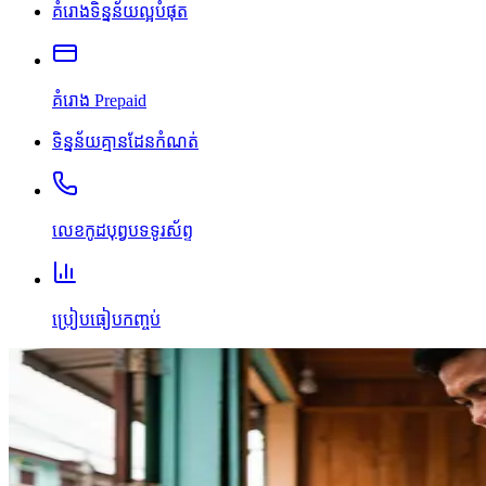
គំរោងទិន្នន័យល្អបំផុត
គំរោង Prepaid
ទិន្នន័យគ្មានដែនកំណត់
លេខកូដបុព្វបទទូរស័ព្ទ
ប្រៀបធៀបកញ្ចប់