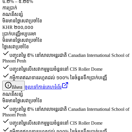
៤.២% – ៥.២៥%
ការប្រាក់
គណនី​សន្សំ
មិនមានថ្លៃសេវាប្រចាំខែ
KHR ២០០,០០០
ប្រាក់បញ្ញើអប្បបរមា
មិនមានថ្លៃសេវាប្រចាំខែ
ថ្លៃសេវាប្រចាំខែ
បញ្ចុះតម្លៃ ៥% នៅសាលាអន្តរជាតិ Canadian International School of
Phnom Penh
បញ្ចុះតម្លៃលើសេវាកម្មមួយចំនួននៅ CIS Roller Dome
កម្ចីកាតឥណទានរហូតដល់ ១០០% នៃចំនួនទឹកប្រាក់បញ្ញើ
ចូលទៅកាន់គេហទំព័រ
ព័ត៌មាន
គណនី​សន្សំ
មិនមានថ្លៃសេវាប្រចាំខែ
បញ្ចុះតម្លៃ ៥% នៅសាលាអន្តរជាតិ Canadian International School of
Phnom Penh
បញ្ចុះតម្លៃលើសេវាកម្មមួយចំនួននៅ CIS Roller Dome
កម្ចីកាតឥណទានរហូតដល់ ១០០% នៃចំនួនទឹកប្រាក់បញ្ញើ