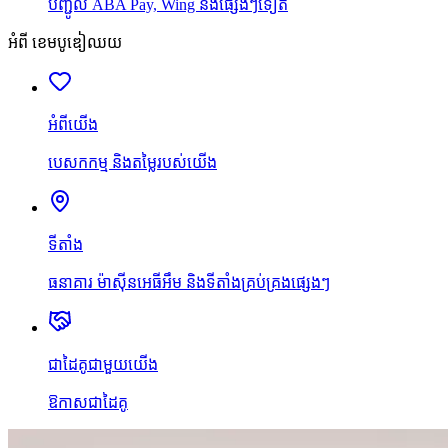
បញ្ជូល ABA Pay, Wing និងផ្សេងៗទៀត
អំពី ខេមបូឌៀឈយ
អំពីយើង
បេសកកម្ម និងតម្លៃរបស់យើង
ទីតាំង
ធនាគារ ម៉ាស៊ីនអេធីអឹម និងទីតាំងគ្រប់គ្រងផ្សេងៗ
ជាដៃគូជាមួយយើង
ឱកាសជាដៃគូ