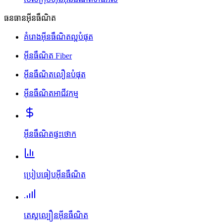
ធនធានអ៊ីនធឺណិត
គំរោងអ៊ីនធឺណិតល្អបំផុត
អ៊ីនធឺណិត Fiber
អ៊ីនធឺណិតលឿនបំផុត
អ៊ីនធឺណិតអាជីវកម្ម
អ៊ីនធឺណិតផ្ទះថោក
ប្រៀបធៀបអ៊ីនធឺណិត
តេស្តល្បឿនអ៊ីនធឺណិត