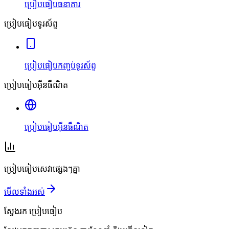
ប្រៀបធៀបធនាគារ
ប្រៀបធៀបទូរស័ព្ទ
ប្រៀបធៀបកញ្ចប់ទូរស័ព្ទ
ប្រៀបធៀបអ៊ីនធឺណិត
ប្រៀបធៀបអ៊ីនធឺណិត
ប្រៀបធៀបសេវាផ្សេងៗគ្នា
មើលទាំងអស់
ស្វែងរក
ប្រៀបធៀប