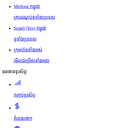
Metfone កម្ពុជា
គ្របដណ្តប់ទូទាំងប្រទេស
Seatel (Yes) កម្ពុជា
ទូទាំងប្រទេស
ក្រុមហ៊ុនទាំងអស់
មើលជម្រើសទាំងអស់
ធនធានទូរស័ព្ទ
កញ្ចប់ទូរស័ព្ទ
គំរោងថោក