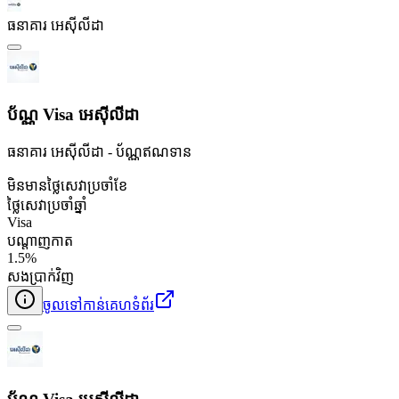
ធនាគារ អេស៊ីលីដា
ប័ណ្ណ Visa អេស៊ីលីដា
ធនាគារ អេស៊ីលីដា - ប័ណ្ណ​ឥណទាន
មិនមានថ្លៃសេវាប្រចាំខែ
ថ្លៃសេវាប្រចាំឆ្នាំ
Visa
បណ្តាញកាត
1.5%
សងប្រាក់វិញ
ចូលទៅកាន់គេហទំព័រ