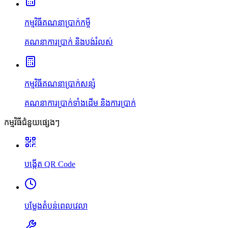
កម្មវិធីគណនាប្រាក់កម្ចី
គណនាការប្រាក់ និងបង់រំលស់
កម្មវិធីគណនាប្រាក់សន្សំ
គណនាការប្រាក់ទាំងដើម និងការប្រាក់
កម្មវិធីជំនួយផ្សេងៗ
បង្កើត QR Code
បម្លែងតំបន់ពេលវេលា