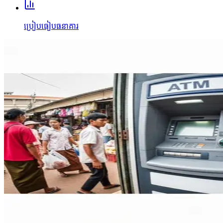
ប្រៀបធៀបធនាគារ