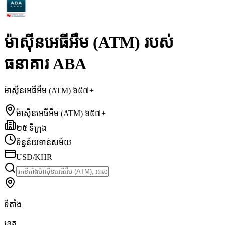
ម៉ាស៊ីនអេធីអឹម (ATM) របស់
ធនាគារ ABA
ម៉ាស៊ីនអេធីអឹម (ATM) ៦៥៧+
ម៉ាស៊ីនអេធីអឹម (ATM) ៦៥៧+
២៥ ទីក្រុង
ទិន្នន័យទាន់សម័យ
USD/KHR
ទីតាំង
ខេត្ត