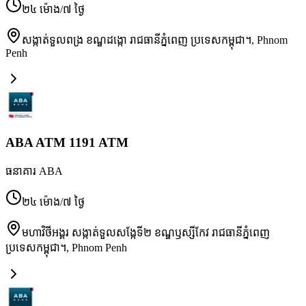
២៤ ម៉ោង/៧ ថ្ងៃ
សង្កាត់ទួលពង្រ ខណ្ឌដង្កោ រាជធានីភ្នំពេញ ប្រទេសកម្ពុជា។
,
Phnom
Penh
ABA ATM 1191 ATM
ធនាគារ ABA
២៤ ម៉ោង/៧ ថ្ងៃ
មហាវិថីអង្គរ សង្កាត់ទួលសង្កែទី២ ខណ្ឌឫស្សីកែវ រាជធានីភ្នំពេញ
ប្រទេសកម្ពុជា។
,
Phnom Penh