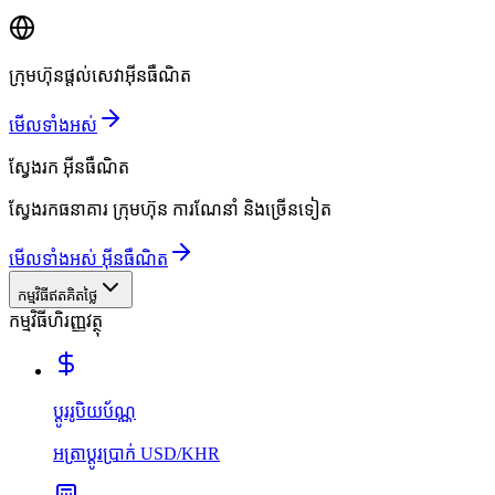
ក្រុមហ៊ុនផ្តល់សេវាអ៊ីនធឺណិត
មើលទាំងអស់
ស្វែងរក
អ៊ីនធឺណិត
ស្វែងរកធនាគារ ក្រុមហ៊ុន ការណែនាំ និងច្រើនទៀត
មើលទាំងអស់ អ៊ីនធឺណិត
កម្មវិធីឥតគិតថ្លៃ
កម្មវិធីហិរញ្ញវត្ថុ
ប្ដូររូបិយប័ណ្ណ
អត្រាប្ដូរប្រាក់ USD/KHR