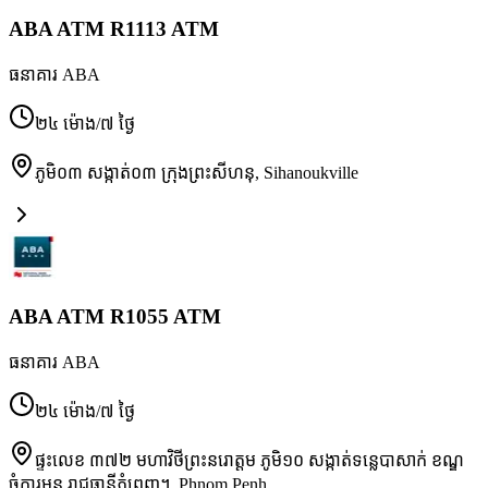
ABA ATM R1113 ATM
ធនាគារ ABA
២៤ ម៉ោង/៧ ថ្ងៃ
ភូមិ០៣ សង្កាត់០៣ ក្រុងព្រះសីហនុ
,
Sihanoukville
ABA ATM R1055 ATM
ធនាគារ ABA
២៤ ម៉ោង/៧ ថ្ងៃ
ផ្ទះលេខ ៣៧២ មហាវិថីព្រះនរោត្តម ភូមិ១០ សង្កាត់ទន្លេបាសាក់ ខណ្ឌ
ចំការមន រាជធានីភ្នំពេញ។
,
Phnom Penh