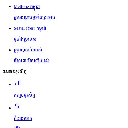
Metfone កម្ពុជា
គ្របដណ្តប់ទូទាំងប្រទេស
Seatel (Yes) កម្ពុជា
ទូទាំងប្រទេស
ក្រុមហ៊ុនទាំងអស់
មើលជម្រើសទាំងអស់
ធនធានទូរស័ព្ទ
កញ្ចប់ទូរស័ព្ទ
គំរោងថោក