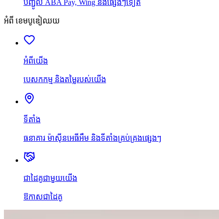
បញ្ជូល ABA Pay, Wing និងផ្សេងៗទៀត
អំពី ខេមបូឌៀឈយ
អំពីយើង
បេសកកម្ម និងតម្លៃរបស់យើង
ទីតាំង
ធនាគារ ម៉ាស៊ីនអេធីអឹម និងទីតាំងគ្រប់គ្រងផ្សេងៗ
ជាដៃគូជាមួយយើង
ឱកាសជាដៃគូ