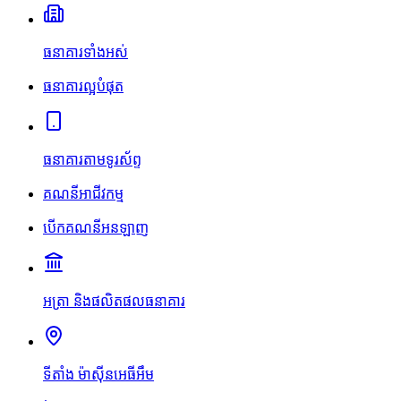
ធនាគារទាំងអស់
ធនាគារល្អបំផុត
ធនាគារតាមទូរស័ព្ទ
គណនីអាជីវកម្ម
បើកគណនីអនឡាញ
អត្រា និងផលិតផលធនាគារ
ទីតាំង ម៉ាស៊ីនអេធីអឹម