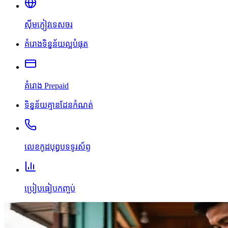
ស៊ីមភ្ញៀវទេសចរ
គំរោងទិន្នន័យល្អបំផុត
គំរោង Prepaid
ទិន្នន័យគ្មានដែនកំណត់
លេខកូដបុព្វបទទូរស័ព្ទ
ប្រៀបធៀបកញ្ចប់