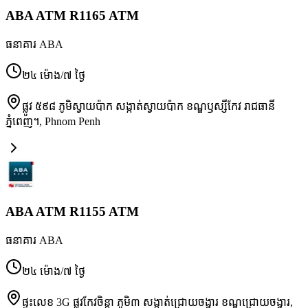
ABA ATM R1165 ATM
ធនាគារ ABA
២៤ ម៉ោង/៧ ថ្ងៃ
ផ្លូវ ៥៩៨ ភូមិស្វាយប៉ាក សង្កាត់ស្វាយប៉ាក ខណ្ឌឫស្សីកែវ រាជធានី
ភ្នំពេញ។
,
Phnom Penh
ABA ATM R1155 ATM
ធនាគារ ABA
២៤ ម៉ោង/៧ ថ្ងៃ
ផ្ទះលេខ 3G ផ្លូវកែវចិន្តា ភូមិ៣ សង្កាត់ជ្រោយចង្វារ ខណ្ឌជ្រោយចង្វារ
,