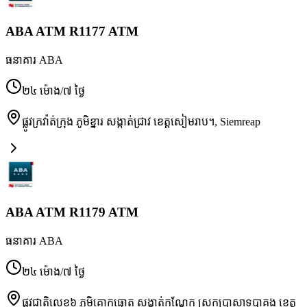
ABA ATM R1177 ATM
ធនាគារ ABA
២៤ ម៉ោង/៧ ថ្ងៃ
ផ្លូវ​ក្រវ៉ាត់ក្រុង ភូមិ​ខ្នារ សង្កាត់​ជ្រាវ ខេត្ត​សៀមរាប។
,
Siemreap
ABA ATM R1179 ATM
ធនាគារ ABA
២៤ ម៉ោង/៧ ថ្ងៃ
ផ្លូវជាតិ​លេខ​៦ ភូមិ​គោក​ធ្នោត សង្កាត់​កណ្ដែក ស្រុក​ប្រាសាទបាគង ខេត្ត​