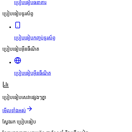
ប្រៀបធៀបធនាគារ
ប្រៀបធៀបទូរស័ព្ទ
ប្រៀបធៀបកញ្ចប់ទូរស័ព្ទ
ប្រៀបធៀបអ៊ីនធឺណិត
ប្រៀបធៀបអ៊ីនធឺណិត
ប្រៀបធៀបសេវាផ្សេងៗគ្នា
មើលទាំងអស់
ស្វែងរក
ប្រៀបធៀប