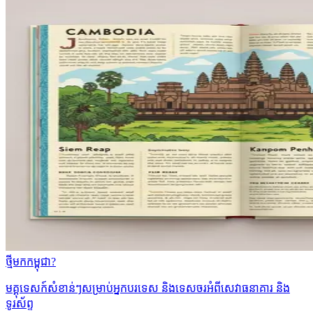
ថ្មីមកកម្ពុជា?
មគ្គុទេសក៍សំខាន់ៗសម្រាប់អ្នកបរទេស និងទេសចរអំពីសេវាធនាគារ និង
ទូរស័ព្ទ