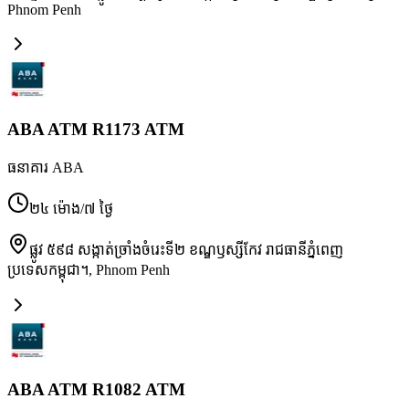
Phnom Penh
ABA ATM R1173 ATM
ធនាគារ ABA
២៤ ម៉ោង/៧ ថ្ងៃ
ផ្លូវ ៥៩៨ សង្កាត់ច្រាំងចំរេះទី២ ខណ្ឌឫស្សីកែវ រាជធានីភ្នំពេញ
ប្រទេសកម្ពុជា។
,
Phnom Penh
ABA ATM R1082 ATM