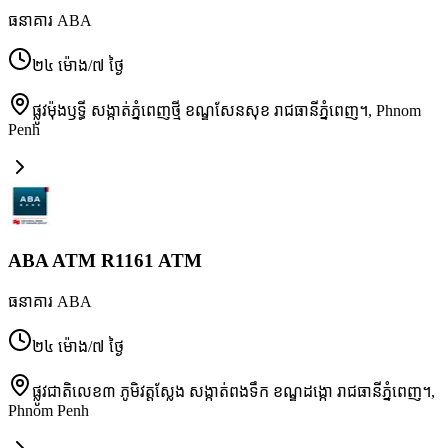
ធនាគារ ABA
២៤ ម៉ោង/៧ ថ្ងៃ
ផ្លូវម៉ុងឫទ្ធី សង្កាត់ភ្នំពេញថ្មី ខណ្ឌសែនសុខ រាជធានីភ្នំពេញ។
,
Phnom
Penh
ABA ATM R1161 ATM
ធនាគារ ABA
២៤ ម៉ោង/៧ ថ្ងៃ
ផ្លូវជាតិលេខ៣ ភូមិវត្តស្លែង សង្កាត់ពងទឹក ខណ្ឌដង្កោ រាជធានីភ្នំពេញ។
,
Phnom Penh