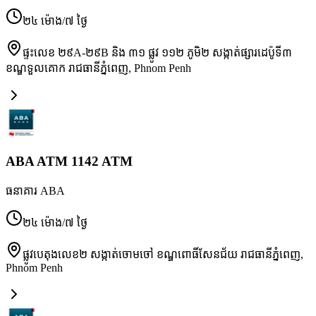
២៤ ម៉ោង/៧ ថ្ងៃ
ផ្ទះលេខ ២៩A-២៩B និង ៣១ ផ្លូវ ១១២ ភូមិ២ សង្កាត់ផ្សារដេប៉ូទី៣
ខណ្ឌទួលគោក រាជធានីភ្នំពេញ
,
Phnom Penh
ABA ATM 1142 ATM
ធនាគារ ABA
២៤ ម៉ោង/៧ ថ្ងៃ
ផ្លូវបេតុងលេខ២ សង្កាត់ចោមចៅ ខណ្ឌពោធិ៍សែនជ័យ រាជធានីភ្នំពេញ
,
Phnom Penh