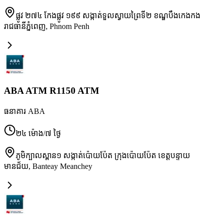
ផ្លូវ ២៧៤ កែងផ្លូវ ១៩៩ សង្កាត់ទួលស្វាយព្រៃទី២ ខណ្ឌបឹងកេងកង
រាជធានីភ្នំពេញ
,
Phnom Penh
ABA ATM R1150 ATM
ធនាគារ ABA
២៤ ម៉ោង/៧ ថ្ងៃ
ភូមិក្បាលស្ពាន១ សង្កាត់ប៉ោយប៉ែត ក្រុងប៉ោយប៉ែត ខេត្តបន្ទាយ
មានជ័យ
,
Banteay Meanchey