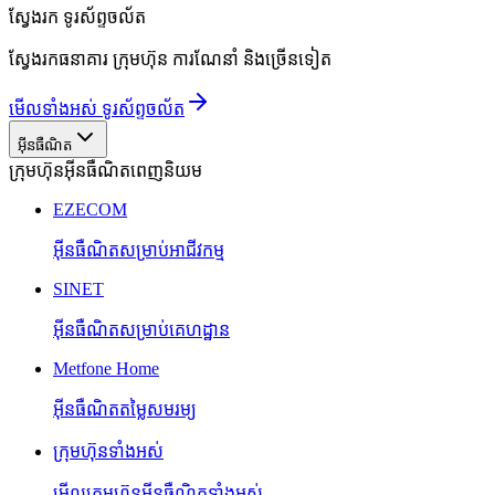
ស្វែងរក
ទូរស័ព្ទចល័ត
ស្វែងរកធនាគារ ក្រុមហ៊ុន ការណែនាំ និងច្រើនទៀត
មើលទាំងអស់ ទូរស័ព្ទចល័ត
អ៊ីនធឺណិត
ក្រុមហ៊ុនអ៊ីនធឺណិតពេញនិយម
EZECOM
អ៊ីនធឺណិតសម្រាប់អាជីវកម្ម
SINET
អ៊ីនធឺណិតសម្រាប់គេហដ្ឋាន
Metfone Home
អ៊ីនធឺណិតតម្លៃសមរម្យ
ក្រុមហ៊ុនទាំងអស់
មើលក្រុមហ៊ុនអ៊ីនធឺណិតទាំងអស់