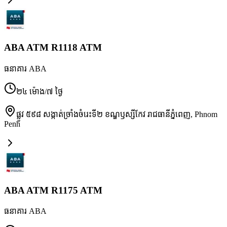
ABA ATM R1118 ATM
ធនាគារ ABA
២៤ ម៉ោង/៧ ថ្ងៃ
ផ្លូវ ៥៩៨ សង្កាត់ច្រាំងចំរេះទី២ ខណ្ឌឫស្សីកែវ រាជធានីភ្នំពេញ
,
Phnom
Penh
ABA ATM R1175 ATM
ធនាគារ ABA