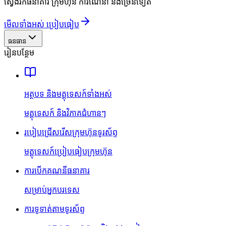
ស្វែងរកធនាគារ ក្រុមហ៊ុន ការណែនាំ និងច្រើនទៀត
មើលទាំងអស់ ប្រៀបធៀប
ធនធាន
រៀនបន្ថែម
អត្ថបទ និងមគ្គុទេសក៍ទាំងអស់
មគ្គុទេសក៍ និងវិភាគជំហានៗ
របៀបជ្រើសរើសក្រុមហ៊ុនទូរស័ព្ទ
មគ្គុទេសក៍ប្រៀបធៀបក្រុមហ៊ុន
ការបើកគណនីធនាគារ
សម្រាប់អ្នកបរទេស
ការទូទាត់តាមទូរស័ព្ទ