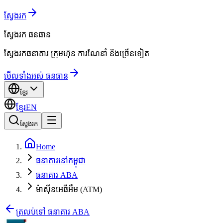
ស្វែងរក
ស្វែងរក
ធនធាន
ស្វែងរកធនាគារ ក្រុមហ៊ុន ការណែនាំ និងច្រើនទៀត
មើលទាំងអស់ ធនធាន
ខ្មែរ
ខ្មែរ
EN
ស្វែងរក
Home
ធនាគារនៅកម្ពុជា
ធនាគារ ABA
ម៉ាស៊ីនអេធីអឹម (ATM)
ត្រលប់ទៅ ធនាគារ ABA