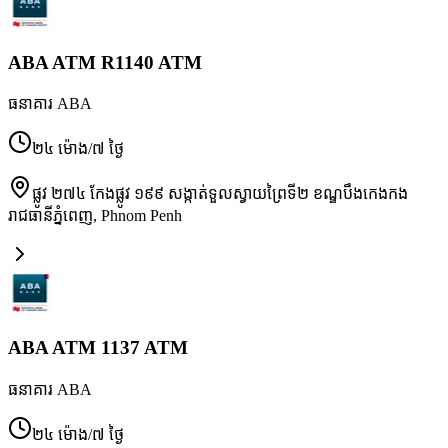
ABA ATM R1140 ATM
ធនាគារ ABA
២៤ ម៉ោង/៧ ថ្ងៃ
ផ្លូវ ២៧៤ កែងផ្លូវ ១៩៩ សង្កាត់ទួលស្វាយព្រៃទី២ ខណ្ឌបឹងកេងកង
រាជធានីភ្នំពេញ
,
Phnom Penh
ABA ATM 1137 ATM
ធនាគារ ABA
២៤ ម៉ោង/៧ ថ្ងៃ