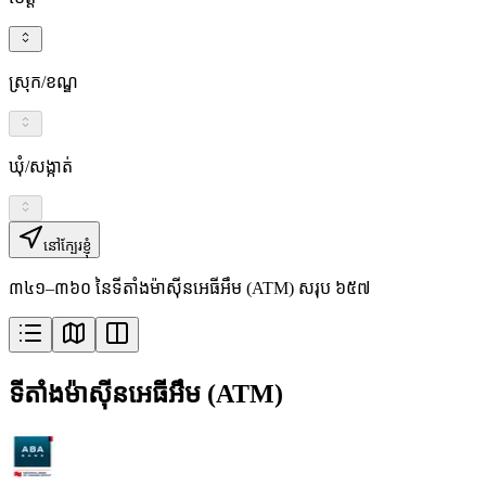
ស្រុក/ខណ្ឌ
ឃុំ/សង្កាត់
នៅក្បែរខ្ញុំ
៣៤១–៣៦០ នៃទីតាំងម៉ាស៊ីនអេធីអឹម (ATM) សរុប ៦៥៧
ទីតាំងម៉ាស៊ីនអេធីអឹម (ATM)