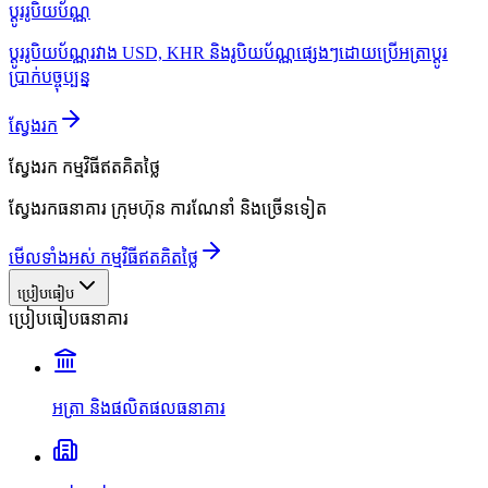
ប្ដូររូបិយប័ណ្ណ
ប្ដូររូបិយប័ណ្ណរវាង USD, KHR និងរូបិយប័ណ្ណផ្សេងៗដោយប្រើអត្រាប្ដូរ
ប្រាក់បច្ចុប្បន្ន
ស្វែងរក
ស្វែងរក
កម្មវិធីឥតគិតថ្លៃ
ស្វែងរកធនាគារ ក្រុមហ៊ុន ការណែនាំ និងច្រើនទៀត
មើលទាំងអស់ កម្មវិធីឥតគិតថ្លៃ
ប្រៀបធៀប
ប្រៀបធៀបធនាគារ
អត្រា និងផលិតផលធនាគារ