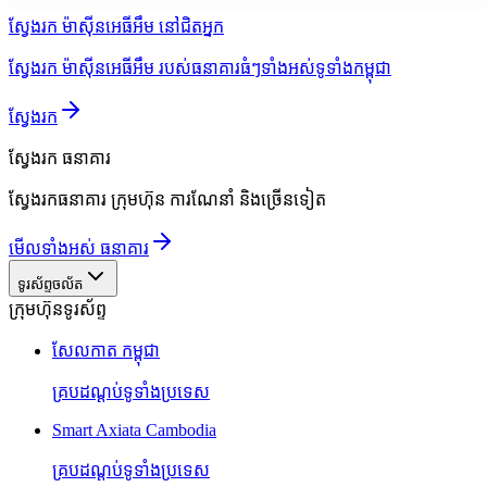
ស្វែងរក ម៉ាស៊ីនអេធីអឹម នៅជិតអ្នក
ស្វែងរក ម៉ាស៊ីនអេធីអឹម របស់ធនាគារធំៗទាំងអស់ទូទាំងកម្ពុជា
ស្វែងរក
ស្វែងរក
ធនាគារ
ស្វែងរកធនាគារ ក្រុមហ៊ុន ការណែនាំ និងច្រើនទៀត
មើលទាំងអស់ ធនាគារ
ទូរស័ព្ទចល័ត
ក្រុមហ៊ុនទូរស័ព្ទ
សែលកាត កម្ពុជា
គ្របដណ្តប់ទូទាំងប្រទេស
Smart Axiata Cambodia
គ្របដណ្តប់ទូទាំងប្រទេស