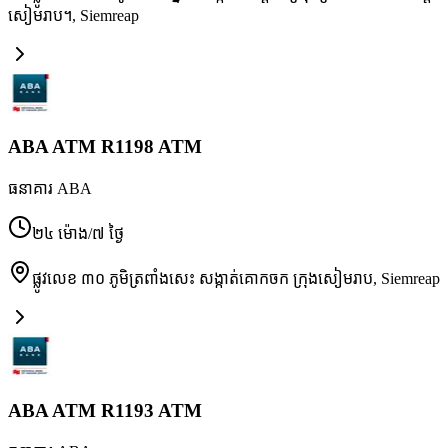
សៀមរាប។
,
Siemreap
ABA ATM R1198 ATM
ធនាគារ ABA
២៤ ម៉ោង/៧ ថ្ងៃ
ផ្លូវ​លេខ ៣០ ភូមិ​ត្រពាំង​សេះ សង្កាត់​គោកចក ក្រុង​សៀមរាប
,
Siemreap
ABA ATM R1193 ATM