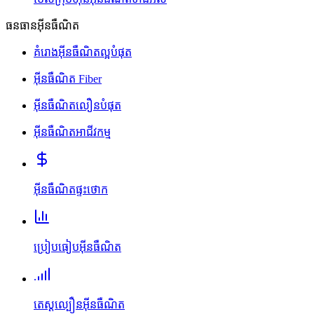
ធនធានអ៊ីនធឺណិត
គំរោងអ៊ីនធឺណិតល្អបំផុត
អ៊ីនធឺណិត Fiber
អ៊ីនធឺណិតលឿនបំផុត
អ៊ីនធឺណិតអាជីវកម្ម
អ៊ីនធឺណិតផ្ទះថោក
ប្រៀបធៀបអ៊ីនធឺណិត
តេស្តល្បឿនអ៊ីនធឺណិត