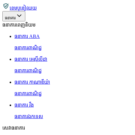
ខេមបូឌៀឈយ
ធនាគារ
ធនាគារពេញនិយម
ធនាគារ ABA
ធនាគារពាណិជ្ជ
ធនាគារ អេស៊ីលីដា
ធនាគារពាណិជ្ជ
ធនាគារ កាណាឌីយ៉ា
ធនាគារពាណិជ្ជ
ធនាគារ វីង
ធនាគារឯកទេស
សេវាធនាគារ