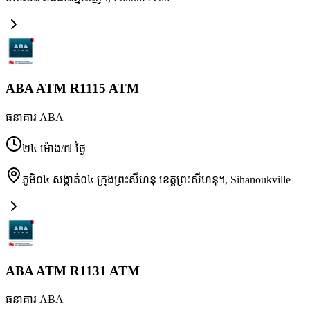
ABA ATM R1115 ATM
ធនាគារ ABA
២៤ ម៉ោង/៧ ថ្ងៃ
ភូមិ០៤ សង្កាត់០៤ ក្រុងព្រះសីហនុ ខេត្តព្រះសីហនុ។
,
Sihanoukville
ABA ATM R1131 ATM
ធនាគារ ABA