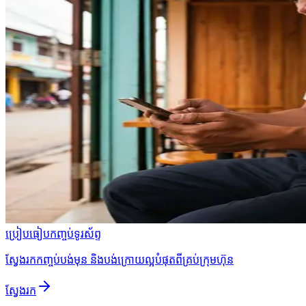
ប្រៀបធៀបកញ្ចប់ទូរស័ព្ទ
ស្វែងរកកញ្ចប់បង់មុន និងបង់ក្រោយល្អបំផុតពីគ្រប់ក្រុមហ៊ុន
ស្វែងរក