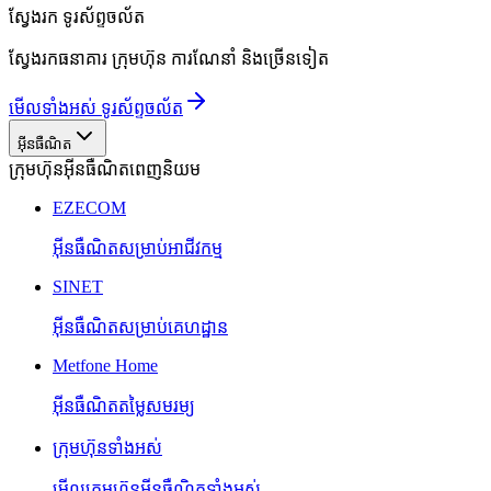
ស្វែងរក
ទូរស័ព្ទចល័ត
ស្វែងរកធនាគារ ក្រុមហ៊ុន ការណែនាំ និងច្រើនទៀត
មើលទាំងអស់ ទូរស័ព្ទចល័ត
អ៊ីនធឺណិត
ក្រុមហ៊ុនអ៊ីនធឺណិតពេញនិយម
EZECOM
អ៊ីនធឺណិតសម្រាប់អាជីវកម្ម
SINET
អ៊ីនធឺណិតសម្រាប់គេហដ្ឋាន
Metfone Home
អ៊ីនធឺណិតតម្លៃសមរម្យ
ក្រុមហ៊ុនទាំងអស់
មើលក្រុមហ៊ុនអ៊ីនធឺណិតទាំងអស់