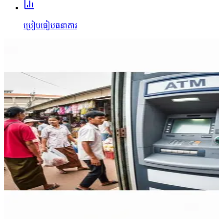
ប្រៀបធៀបធនាគារ