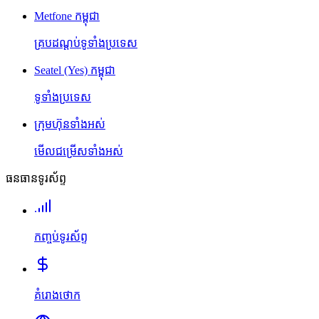
Metfone កម្ពុជា
គ្របដណ្តប់ទូទាំងប្រទេស
Seatel (Yes) កម្ពុជា
ទូទាំងប្រទេស
ក្រុមហ៊ុនទាំងអស់
មើលជម្រើសទាំងអស់
ធនធានទូរស័ព្ទ
កញ្ចប់ទូរស័ព្ទ
គំរោងថោក