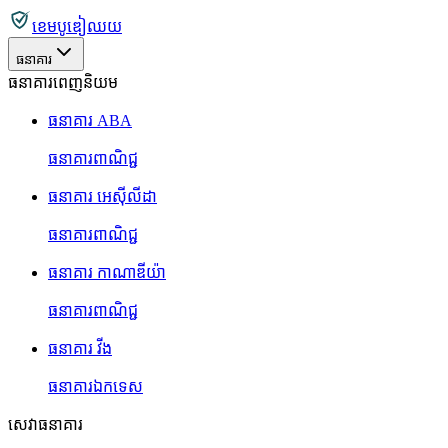
ខេមបូឌៀឈយ
ធនាគារ
ធនាគារពេញនិយម
ធនាគារ ABA
ធនាគារពាណិជ្ជ
ធនាគារ អេស៊ីលីដា
ធនាគារពាណិជ្ជ
ធនាគារ កាណាឌីយ៉ា
ធនាគារពាណិជ្ជ
ធនាគារ វីង
ធនាគារឯកទេស
សេវាធនាគារ