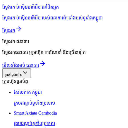
ស្វែងរក ម៉ាស៊ីនអេធីអឹម នៅជិតអ្នក
ស្វែងរក ម៉ាស៊ីនអេធីអឹម របស់ធនាគារធំៗទាំងអស់ទូទាំងកម្ពុជា
ស្វែងរក
ស្វែងរក
ធនាគារ
ស្វែងរកធនាគារ ក្រុមហ៊ុន ការណែនាំ និងច្រើនទៀត
មើលទាំងអស់ ធនាគារ
ទូរស័ព្ទចល័ត
ក្រុមហ៊ុនទូរស័ព្ទ
សែលកាត កម្ពុជា
គ្របដណ្តប់ទូទាំងប្រទេស
Smart Axiata Cambodia
គ្របដណ្តប់ទូទាំងប្រទេស