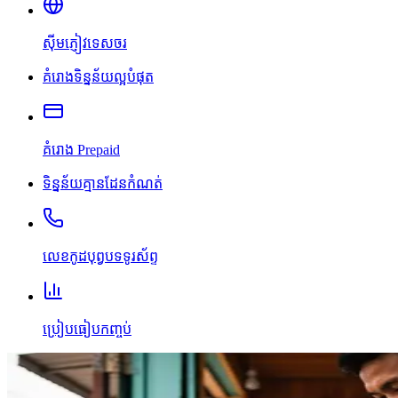
ស៊ីមភ្ញៀវទេសចរ
គំរោងទិន្នន័យល្អបំផុត
គំរោង Prepaid
ទិន្នន័យគ្មានដែនកំណត់
លេខកូដបុព្វបទទូរស័ព្ទ
ប្រៀបធៀបកញ្ចប់