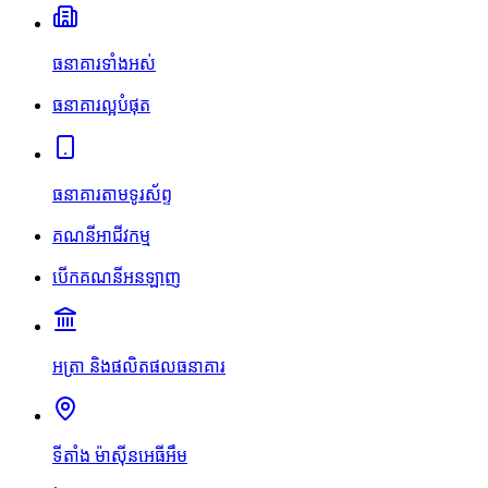
ធនាគារទាំងអស់
ធនាគារល្អបំផុត
ធនាគារតាមទូរស័ព្ទ
គណនីអាជីវកម្ម
បើកគណនីអនឡាញ
អត្រា និងផលិតផលធនាគារ
ទីតាំង ម៉ាស៊ីនអេធីអឹម