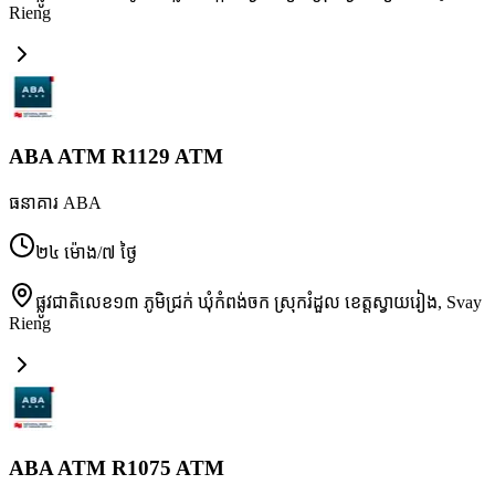
Rieng
ABA ATM R1129 ATM
ធនាគារ ABA
២៤ ម៉ោង/៧ ថ្ងៃ
ផ្លូវជាតិលេខ១៣ ភូមិជ្រក់ ឃុំកំពង់ចក ស្រុករំដួល ខេត្តស្វាយរៀង
,
Svay
Rieng
ABA ATM R1075 ATM