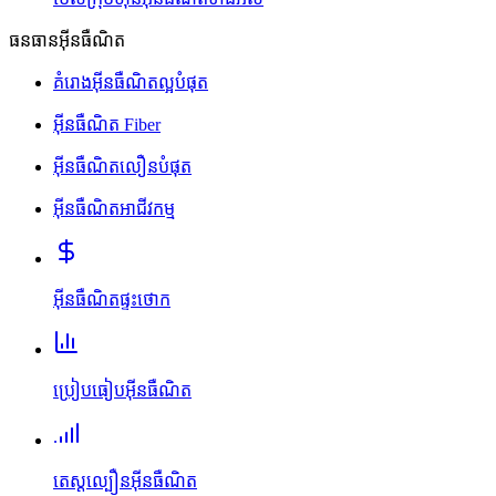
ធនធានអ៊ីនធឺណិត
គំរោងអ៊ីនធឺណិតល្អបំផុត
អ៊ីនធឺណិត Fiber
អ៊ីនធឺណិតលឿនបំផុត
អ៊ីនធឺណិតអាជីវកម្ម
អ៊ីនធឺណិតផ្ទះថោក
ប្រៀបធៀបអ៊ីនធឺណិត
តេស្តល្បឿនអ៊ីនធឺណិត