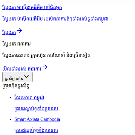
ស្វែងរក ម៉ាស៊ីនអេធីអឹម នៅជិតអ្នក
ស្វែងរក ម៉ាស៊ីនអេធីអឹម របស់ធនាគារធំៗទាំងអស់ទូទាំងកម្ពុជា
ស្វែងរក
ស្វែងរក
ធនាគារ
ស្វែងរកធនាគារ ក្រុមហ៊ុន ការណែនាំ និងច្រើនទៀត
មើលទាំងអស់ ធនាគារ
ទូរស័ព្ទចល័ត
ក្រុមហ៊ុនទូរស័ព្ទ
សែលកាត កម្ពុជា
គ្របដណ្តប់ទូទាំងប្រទេស
Smart Axiata Cambodia
គ្របដណ្តប់ទូទាំងប្រទេស