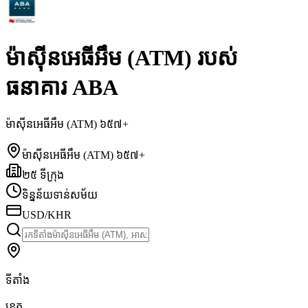
ម៉ាស៊ីនអេធីអឹម (ATM) របស់
ធនាគារ ABA
ម៉ាស៊ីនអេធីអឹម (ATM) ៦៥៧+
ម៉ាស៊ីនអេធីអឹម (ATM) ៦៥៧+
២៥ ទីក្រុង
ទិន្នន័យទាន់សម័យ
USD/KHR
ទីតាំង
ខេត្ត