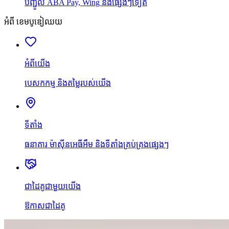
បញ្ជូល ABA Pay, Wing និងផ្សេងៗទៀត
អំពី ខេមបូឌៀឈយ
អំពីយើង
បេសកកម្ម និងតម្លៃរបស់យើង
ទីតាំង
ធនាគារ ម៉ាស៊ីនអេធីអឹម និងទីតាំងគ្រប់គ្រងផ្សេងៗ
ជាដៃគូជាមួយយើង
ឱកាសជាដៃគូ