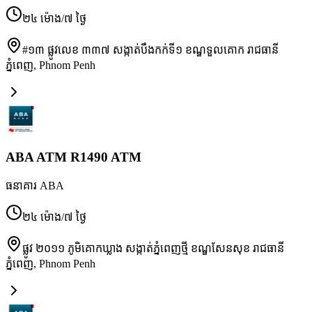
២៤ ម៉ោង/៧ ថ្ងៃ
#១៣ ផ្លូវលេខ ៣៣៧ សង្កាត់បឹងកក់ទី១ ខណ្ឌទួលគោក រាជធានី
ភ្នំពេញ
,
Phnom Penh
ABA ATM R1490 ATM
ធនាគារ ABA
២៤ ម៉ោង/៧ ថ្ងៃ
ផ្លូវ ២០១១ ភូមិគោកឃ្លាង សង្កាត់ភ្នំពេញថ្មី ខណ្ឌសែនសុខ រាជធានី
ភ្នំពេញ
,
Phnom Penh