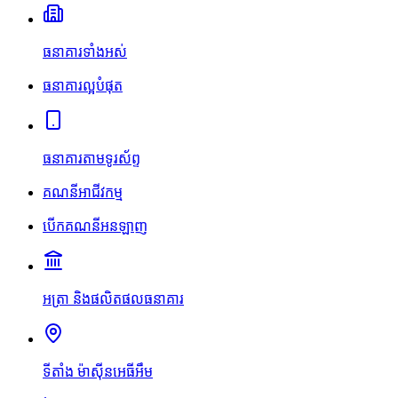
ធនាគារទាំងអស់
ធនាគារល្អបំផុត
ធនាគារតាមទូរស័ព្ទ
គណនីអាជីវកម្ម
បើកគណនីអនឡាញ
អត្រា និងផលិតផលធនាគារ
ទីតាំង ម៉ាស៊ីនអេធីអឹម