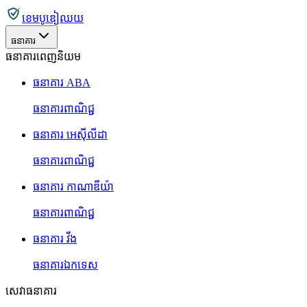
ខេមបូឌៀឈយ
ធនាគារ
ធនាគារពេញនិយម
ធនាគារ ABA
ធនាគារពាណិជ្ជ
ធនាគារ អេស៊ីលីដា
ធនាគារពាណិជ្ជ
ធនាគារ កាណាឌីយ៉ា
ធនាគារពាណិជ្ជ
ធនាគារ វីង
ធនាគារឯកទេស
សេវាធនាគារ