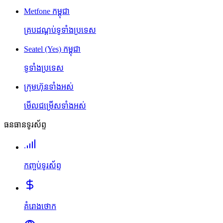
Metfone កម្ពុជា
គ្របដណ្តប់ទូទាំងប្រទេស
Seatel (Yes) កម្ពុជា
ទូទាំងប្រទេស
ក្រុមហ៊ុនទាំងអស់
មើលជម្រើសទាំងអស់
ធនធានទូរស័ព្ទ
កញ្ចប់ទូរស័ព្ទ
គំរោងថោក