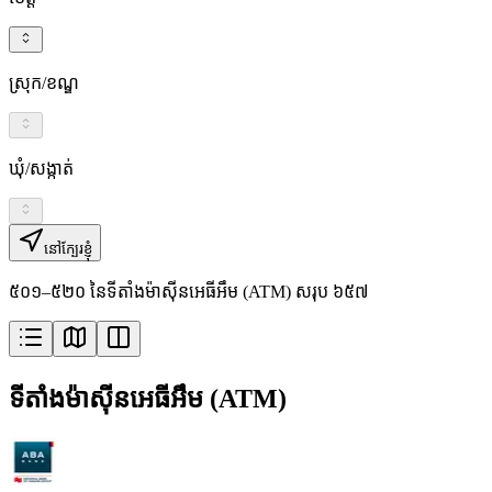
ស្រុក/ខណ្ឌ
ឃុំ/សង្កាត់
នៅក្បែរខ្ញុំ
៥០១–៥២០ នៃទីតាំងម៉ាស៊ីនអេធីអឹម (ATM) សរុប ៦៥៧
ទីតាំងម៉ាស៊ីនអេធីអឹម (ATM)