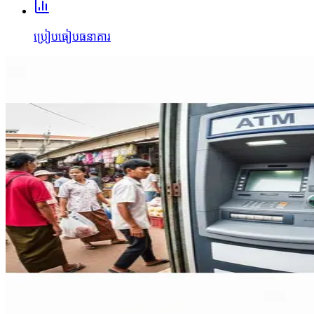
ប្រៀបធៀបធនាគារ