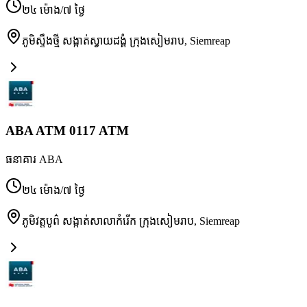
២៤ ម៉ោង/៧ ថ្ងៃ
ភូមិស្ទឹងថ្មី សង្កាត់ស្វាយដង្គំ ក្រុងសៀមរាប
,
Siemreap
ABA ATM 0117 ATM
ធនាគារ ABA
២៤ ម៉ោង/៧ ថ្ងៃ
ភូមិវត្តបូព៌ សង្កាត់សាលាកំរើក ក្រុងសៀមរាប
,
Siemreap