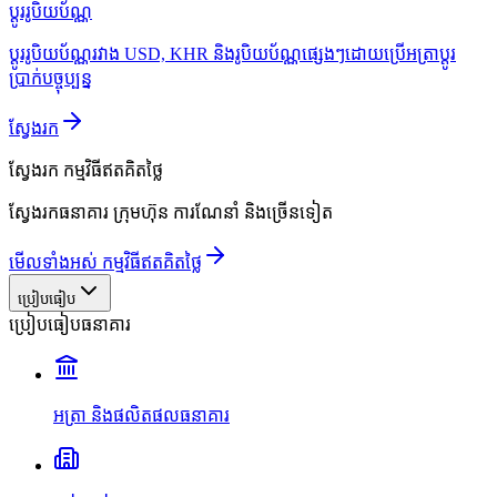
ប្ដូររូបិយប័ណ្ណ
ប្ដូររូបិយប័ណ្ណរវាង USD, KHR និងរូបិយប័ណ្ណផ្សេងៗដោយប្រើអត្រាប្ដូរ
ប្រាក់បច្ចុប្បន្ន
ស្វែងរក
ស្វែងរក
កម្មវិធីឥតគិតថ្លៃ
ស្វែងរកធនាគារ ក្រុមហ៊ុន ការណែនាំ និងច្រើនទៀត
មើលទាំងអស់ កម្មវិធីឥតគិតថ្លៃ
ប្រៀបធៀប
ប្រៀបធៀបធនាគារ
អត្រា និងផលិតផលធនាគារ