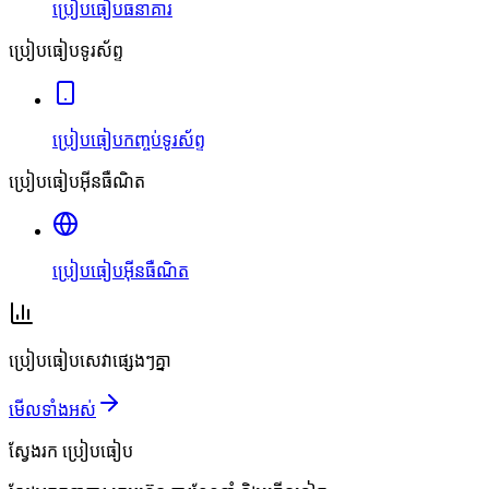
ប្រៀបធៀបធនាគារ
ប្រៀបធៀបទូរស័ព្ទ
ប្រៀបធៀបកញ្ចប់ទូរស័ព្ទ
ប្រៀបធៀបអ៊ីនធឺណិត
ប្រៀបធៀបអ៊ីនធឺណិត
ប្រៀបធៀបសេវាផ្សេងៗគ្នា
មើលទាំងអស់
ស្វែងរក
ប្រៀបធៀប