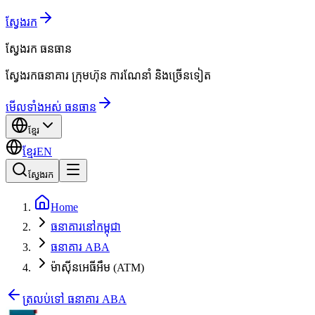
ស្វែងរក
ស្វែងរក
ធនធាន
ស្វែងរកធនាគារ ក្រុមហ៊ុន ការណែនាំ និងច្រើនទៀត
មើលទាំងអស់ ធនធាន
ខ្មែរ
ខ្មែរ
EN
ស្វែងរក
Home
ធនាគារនៅកម្ពុជា
ធនាគារ ABA
ម៉ាស៊ីនអេធីអឹម (ATM)
ត្រលប់ទៅ ធនាគារ ABA