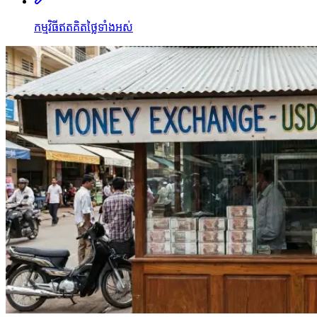
កម្មវិធីឥតគិតថ្លៃទាំងអស់