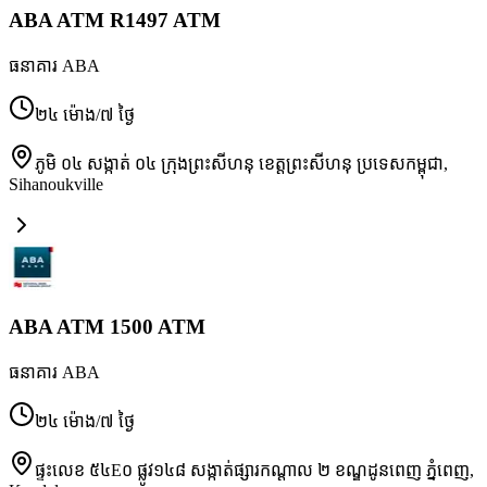
ABA ATM R1497 ATM
ធនាគារ ABA
២៤ ម៉ោង/៧ ថ្ងៃ
ភូមិ ០៤ សង្កាត់ ០៤ ក្រុងព្រះសីហនុ ខេត្តព្រះសីហនុ ប្រទេសកម្ពុជា
,
Sihanoukville
ABA ATM 1500 ATM
ធនាគារ ABA
២៤ ម៉ោង/៧ ថ្ងៃ
ផ្ទះលេខ ៥៤E០ ផ្លូវ១៤៨ សង្កាត់ផ្សារកណ្ដាល ២ ខណ្ឌដូនពេញ ភ្នំពេញ
,