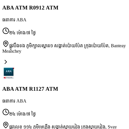
ABA ATM R0912 ATM
ធនាគារ ABA
២៤ ម៉ោង/៧ ថ្ងៃ
ផ្លូវបឹងទង ភូមិក្បាលស្ពាន១ សង្កាត់ប៉ោយប៉ែត ក្រុងប៉ោយប៉ែត
,
Banteay
Meanchey
ABA ATM R1127 ATM
ធនាគារ ABA
២៤ ម៉ោង/៧ ថ្ងៃ
ផ្លូវលេខ ១១៤ ភូមិមេភ្លើង សង្កាត់ស្វាយរៀង ក្រុងស្វាយរៀង
,
Svay