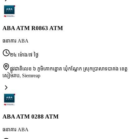
ABA ATM R0863 ATM
ធនាគារ ABA
២៤ ម៉ោង/៧ ថ្ងៃ
ផ្លូវជាតិលេខ ៦ ភូមិគោកត្នោត ឃុំកណ្ដែក ស្រុកប្រាសាទបាគង ខេត្ត
សៀមរាប
,
Siemreap
ABA ATM 0288 ATM
ធនាគារ ABA