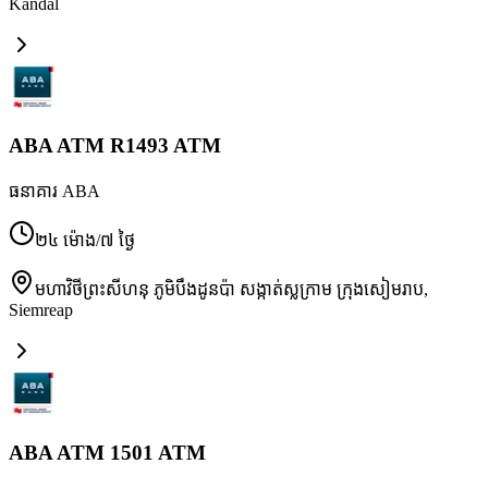
Kandal
ABA ATM R1493 ATM
ធនាគារ ABA
២៤ ម៉ោង/៧ ថ្ងៃ
មហាវិថីព្រះសីហនុ ភូមិបឹងដូនប៉ា សង្កាត់ស្លក្រាម ក្រុងសៀមរាប
,
Siemreap
ABA ATM 1501 ATM