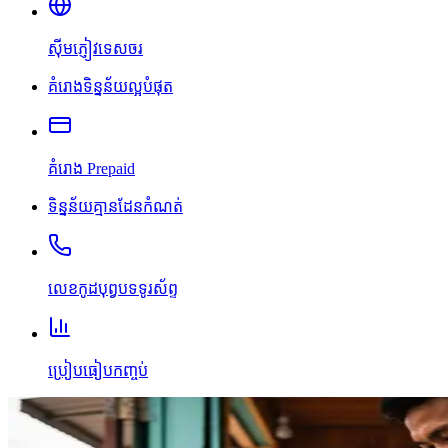
ស៊ីមភ្ញៀវទេសចរ
គំរោងទិន្នន័យល្អបំផុត
គំរោង Prepaid
ទិន្នន័យគ្មានដែនកំណត់
លេខកូដបុព្វបទទូរស័ព្ទ
ប្រៀបធៀបកញ្ចប់