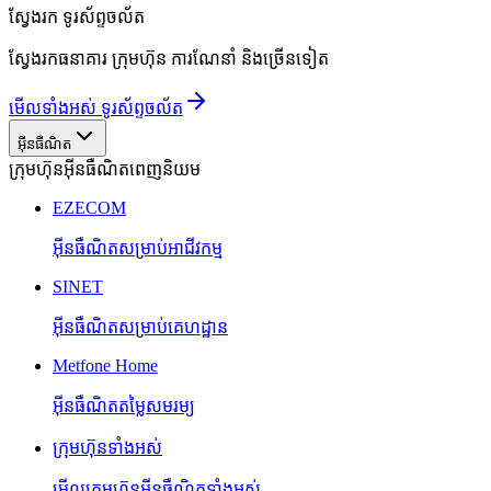
ស្វែងរក
ទូរស័ព្ទចល័ត
ស្វែងរកធនាគារ ក្រុមហ៊ុន ការណែនាំ និងច្រើនទៀត
មើលទាំងអស់ ទូរស័ព្ទចល័ត
អ៊ីនធឺណិត
ក្រុមហ៊ុនអ៊ីនធឺណិតពេញនិយម
EZECOM
អ៊ីនធឺណិតសម្រាប់អាជីវកម្ម
SINET
អ៊ីនធឺណិតសម្រាប់គេហដ្ឋាន
Metfone Home
អ៊ីនធឺណិតតម្លៃសមរម្យ
ក្រុមហ៊ុនទាំងអស់
មើលក្រុមហ៊ុនអ៊ីនធឺណិតទាំងអស់