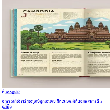
ថ្មីមកកម្ពុជា?
មគ្គុទេសក៍សំខាន់ៗសម្រាប់អ្នកបរទេស និងទេសចរអំពីសេវាធនាគារ និង
ទូរស័ព្ទ