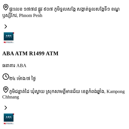
ផ្ទះលេខ ១៧៧៨ ផ្លូវ ៩០៧ ភូមិទួលសង្កែ សង្កាត់ទួលសង្កែទី១ ខណ្ឌ
ឫស្សីកែវ
,
Phnom Penh
ABA ATM R1499 ATM
ធនាគារ ABA
២៤ ម៉ោង/៧ ថ្ងៃ
ភូមិជន្លាត់ដៃ ឃុំស្វាយ ស្រុកសាមគ្គីមានជ័យ ខេត្តកំពង់ឆ្នាំង
,
Kampong
Chhnang