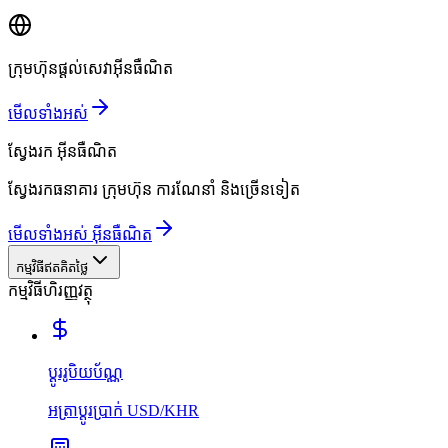
ក្រុមហ៊ុនផ្តល់សេវាអ៊ីនធឺណិត
មើលទាំងអស់
ស្វែងរក
អ៊ីនធឺណិត
ស្វែងរកធនាគារ ក្រុមហ៊ុន ការណែនាំ និងច្រើនទៀត
មើលទាំងអស់ អ៊ីនធឺណិត
កម្មវិធីឥតគិតថ្លៃ
កម្មវិធីហិរញ្ញវត្ថុ
ប្ដូររូបិយប័ណ្ណ
អត្រាប្ដូរប្រាក់ USD/KHR