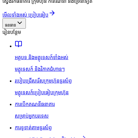
ស្វែងរកធនាគារ ក្រុមហ៊ុន ការណែនាំ និងច្រើនទៀត
មើលទាំងអស់ ប្រៀបធៀប
ធនធាន
រៀនបន្ថែម
អត្ថបទ និងមគ្គុទេសក៍ទាំងអស់
មគ្គុទេសក៍ និងវិភាគជំហានៗ
របៀបជ្រើសរើសក្រុមហ៊ុនទូរស័ព្ទ
មគ្គុទេសក៍ប្រៀបធៀបក្រុមហ៊ុន
ការបើកគណនីធនាគារ
សម្រាប់អ្នកបរទេស
ការទូទាត់តាមទូរស័ព្ទ