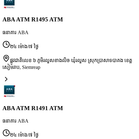
ABA ATM R1495 ATM
ធនាគារ ABA
២៤ ម៉ោង/៧ ថ្ងៃ
ផ្លូវជាតិលេខ ៦ ភូមិរលួសខាងលិច ឃុំរលួស ស្រុកប្រាសាទបាគង ខេត្ត
សៀមរាប
,
Siemreap
ABA ATM R1491 ATM
ធនាគារ ABA
២៤ ម៉ោង/៧ ថ្ងៃ