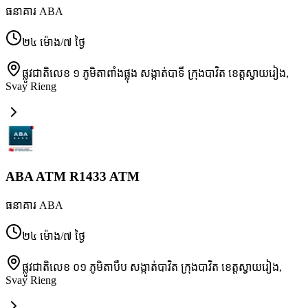
ធនាគារ ABA
២៤ ម៉ោង/៧ ថ្ងៃ
ផ្លូវជាតិលេខ ១ ភូមិតាពាំងផ្លុង សង្កាត់បាទី ក្រុងបាវិត ខេត្តស្វាយរៀង
,
Svay Rieng
ABA ATM R1433 ATM
ធនាគារ ABA
២៤ ម៉ោង/៧ ថ្ងៃ
ផ្លូវជាតិលេខ ០១ ភូមិតាបឹប សង្កាត់បាវិត ក្រុងបាវិត ខេត្តស្វាយរៀង
,
Svay Rieng