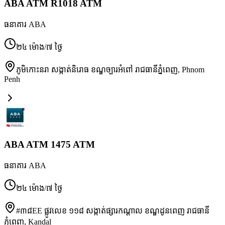
ABA ATM R1018 ATM
ធនាគារ ABA
២៤ ម៉ោង/៧ ថ្ងៃ
ភូមិកោះនរា សង្កាត់និរោធ ខណ្ឌច្បារអំពៅ រាជធានីភ្នំពេញ
,
Phnom
Penh
ABA ATM 1475 ATM
ធនាគារ ABA
២៤ ម៉ោង/៧ ថ្ងៃ
#៣៨EE ផ្លូវលេខ ១១៨ សង្កាត់ផ្សារកណ្ដាល ខណ្ឌដូនពេញ រាជធានី
ភ្នំពេញ
,
Kandal