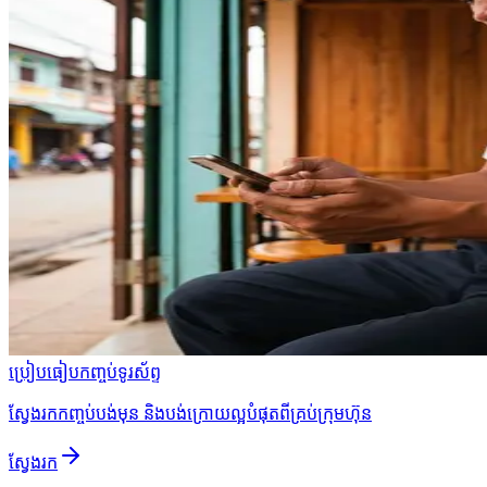
ប្រៀបធៀបកញ្ចប់ទូរស័ព្ទ
ស្វែងរកកញ្ចប់បង់មុន និងបង់ក្រោយល្អបំផុតពីគ្រប់ក្រុមហ៊ុន
ស្វែងរក