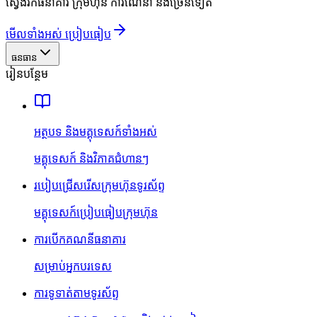
ស្វែងរកធនាគារ ក្រុមហ៊ុន ការណែនាំ និងច្រើនទៀត
មើលទាំងអស់ ប្រៀបធៀប
ធនធាន
រៀនបន្ថែម
អត្ថបទ និងមគ្គុទេសក៍ទាំងអស់
មគ្គុទេសក៍ និងវិភាគជំហានៗ
របៀបជ្រើសរើសក្រុមហ៊ុនទូរស័ព្ទ
មគ្គុទេសក៍ប្រៀបធៀបក្រុមហ៊ុន
ការបើកគណនីធនាគារ
សម្រាប់អ្នកបរទេស
ការទូទាត់តាមទូរស័ព្ទ