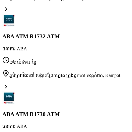
ABA ATM R1732 ATM
ធនាគារ ABA
២៤ ម៉ោង/៧ ថ្ងៃ
ភូមិត្រពាំងរពៅ សង្កាត់ព្រែកត្នោត ក្រុងបូកគោ ខេត្តកំពត
,
Kampot
ABA ATM R1730 ATM
ធនាគារ ABA