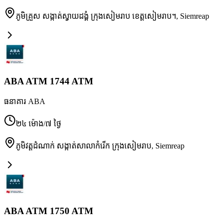
ភូមិគ្រួស សង្កាត់ស្វាយដង្គំ ក្រុងសៀមរាប ខេត្តសៀមរាប។
,
Siemreap
ABA ATM 1744 ATM
ធនាគារ ABA
២៤ ម៉ោង/៧ ថ្ងៃ
ភូមិវត្តដំណាក់ សង្កាត់សាលាកំរើក ក្រុងសៀមរាប
,
Siemreap
ABA ATM 1750 ATM