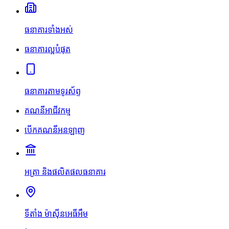
ធនាគារទាំងអស់
ធនាគារល្អបំផុត
ធនាគារតាមទូរស័ព្ទ
គណនីអាជីវកម្ម
បើកគណនីអនឡាញ
អត្រា និងផលិតផលធនាគារ
ទីតាំង ម៉ាស៊ីនអេធីអឹម