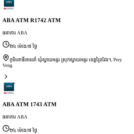
ABA ATM R1742 ATM
ធនាគារ ABA
២៤ ម៉ោង/៧ ថ្ងៃ
ភូមិពោធិ៍ចេនដាំ ឃុំស្វាយអន្ទរ ស្រុកស្វាយអន្ទរ ខេត្តព្រៃវែង។
,
Prey
Veng
ABA ATM 1743 ATM
ធនាគារ ABA
២៤ ម៉ោង/៧ ថ្ងៃ