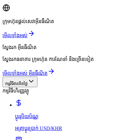
ក្រុមហ៊ុនផ្តល់សេវាអ៊ីនធឺណិត
មើលទាំងអស់
ស្វែងរក
អ៊ីនធឺណិត
ស្វែងរកធនាគារ ក្រុមហ៊ុន ការណែនាំ និងច្រើនទៀត
មើលទាំងអស់ អ៊ីនធឺណិត
កម្មវិធីឥតគិតថ្លៃ
កម្មវិធីហិរញ្ញវត្ថុ
ប្ដូររូបិយប័ណ្ណ
អត្រាប្ដូរប្រាក់ USD/KHR