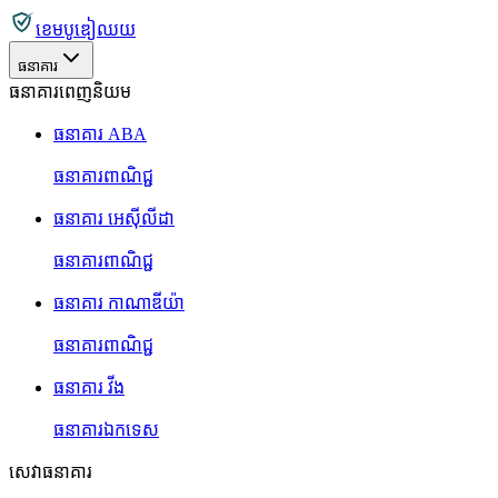
ខេមបូឌៀឈយ
ធនាគារ
ធនាគារពេញនិយម
ធនាគារ ABA
ធនាគារពាណិជ្ជ
ធនាគារ អេស៊ីលីដា
ធនាគារពាណិជ្ជ
ធនាគារ កាណាឌីយ៉ា
ធនាគារពាណិជ្ជ
ធនាគារ វីង
ធនាគារឯកទេស
សេវាធនាគារ