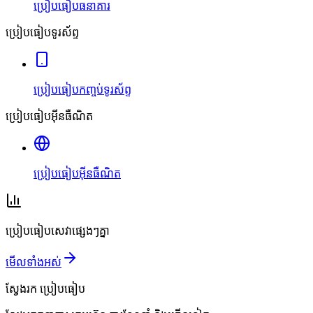
ប្រៀបធៀបធនាគារ
ប្រៀបធៀបទូរស័ព្ទ
ប្រៀបធៀបកញ្ចប់ទូរស័ព្ទ
ប្រៀបធៀបអ៊ីនធឺណិត
ប្រៀបធៀបអ៊ីនធឺណិត
ប្រៀបធៀបសេវាផ្សេងៗគ្នា
មើលទាំងអស់
ស្វែងរក
ប្រៀបធៀប