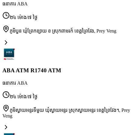
ធនាគារ ABA
២៤ ម៉ោង/៧ ថ្ងៃ
ភូមិបួន ឃុំព្រែកខ្សាយ ខ ស្រុកពាមរក៍ ខេត្តព្រៃវែង
,
Prey Veng
ABA ATM R1740 ATM
ធនាគារ ABA
២៤ ម៉ោង/៧ ថ្ងៃ
ភូមិស្វាយអន្ទរទីមួយ ឃុំស្វាយអន្ទរ ស្រុកស្វាយអន្ទរ ខេត្តព្រៃវែង។
,
Prey
Veng