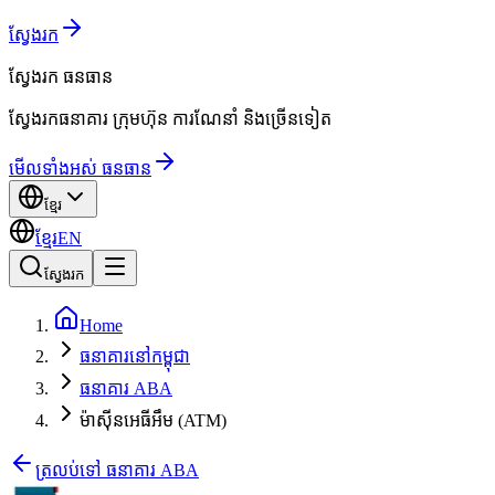
ស្វែងរក
ស្វែងរក
ធនធាន
ស្វែងរកធនាគារ ក្រុមហ៊ុន ការណែនាំ និងច្រើនទៀត
មើលទាំងអស់ ធនធាន
ខ្មែរ
ខ្មែរ
EN
ស្វែងរក
Home
ធនាគារនៅកម្ពុជា
ធនាគារ ABA
ម៉ាស៊ីនអេធីអឹម (ATM)
ត្រលប់ទៅ ធនាគារ ABA