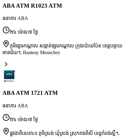
ABA ATM R1023 ATM
ធនាគារ ABA
២៤ ម៉ោង/៧ ថ្ងៃ
ភូមិផ្សារកណ្ដាល សង្កាត់ផ្សារកណ្ដាល ក្រុងប៉ោយប៉ែត ខេត្តបន្ទាយ
មានជ័យ។
,
Banteay Meanchey
ABA ATM 1721 ATM
ធនាគារ ABA
២៤ ម៉ោង/៧ ថ្ងៃ
ផ្លូវជាតិលេខ៤១ ភូមិស្រង់ ឃុំស្រង់ ស្រុកគងពិសី ខេត្តកំពង់ស្ពឺ។
,