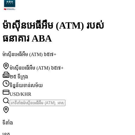
ម៉ាស៊ីនអេធីអឹម (ATM) របស់
ធនាគារ ABA
ម៉ាស៊ីនអេធីអឹម (ATM) ៦៥៧+
ម៉ាស៊ីនអេធីអឹម (ATM) ៦៥៧+
២៥ ទីក្រុង
ទិន្នន័យទាន់សម័យ
USD/KHR
ទីតាំង
ខេត្ត