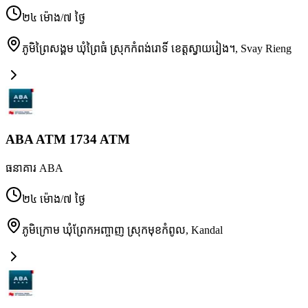
២៤ ម៉ោង/៧ ថ្ងៃ
ភូមិព្រៃសង្គម ឃុំព្រៃធំ ស្រុកកំពង់រោទិ៍ ខេត្តស្វាយរៀង។
,
Svay Rieng
ABA ATM 1734 ATM
ធនាគារ ABA
២៤ ម៉ោង/៧ ថ្ងៃ
ភូមិក្រោម ឃុំព្រែកអញ្ចាញ ស្រុកមុខកំពូល
,
Kandal