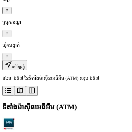
ស្រុក/ខណ្ឌ
ឃុំ/សង្កាត់
នៅក្បែរខ្ញុំ
៦៤១–៦៥៧ នៃទីតាំងម៉ាស៊ីនអេធីអឹម (ATM) សរុប ៦៥៧
ទីតាំងម៉ាស៊ីនអេធីអឹម (ATM)