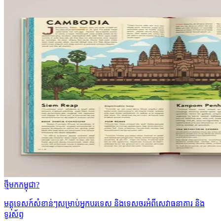
ថ្មីមកកម្ពុជា?
មគ្គុទេសក៍សំខាន់ៗសម្រាប់អ្នកបរទេស និងទេសចរអំពីសេវាធនាគារ និង
ទូរស័ព្ទ