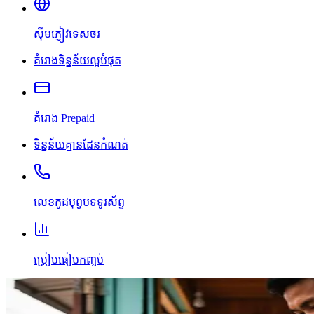
ស៊ីមភ្ញៀវទេសចរ
គំរោងទិន្នន័យល្អបំផុត
គំរោង Prepaid
ទិន្នន័យគ្មានដែនកំណត់
លេខកូដបុព្វបទទូរស័ព្ទ
ប្រៀបធៀបកញ្ចប់