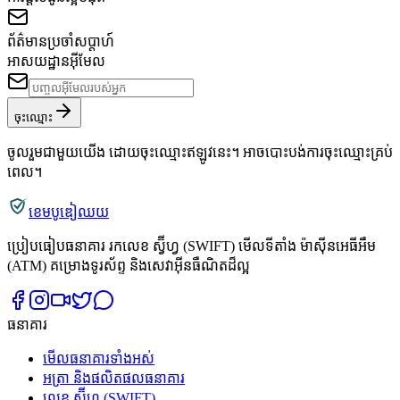
ព័ត៌មានប្រចាំសប្តាហ៍
អាសយដ្ឋានអ៊ីមែល
ចុះឈ្មោះ
ចូលរួមជាមួយយើង ដោយចុះឈ្មោះឥឡូវនេះ។ អាចបោះបង់ការចុះឈ្មោះគ្រប់
ពេល។
ខេមបូឌៀឈយ
ប្រៀបធៀបធនាគារ រកលេខ ស្វ៊ីហ្វ (SWIFT) មើលទីតាំង ម៉ាស៊ីនអេធីអឹម
(ATM) គម្រោងទូរស័ព្ទ និងសេវាអ៊ីនធឺណិតដ៏ល្អ
ធនាគារ
មើលធនាគារទាំងអស់
អត្រា និងផលិតផលធនាគារ
លេខ ស្វ៊ីហ្វ (SWIFT)