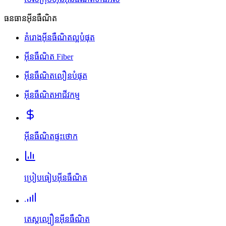
ធនធានអ៊ីនធឺណិត
គំរោងអ៊ីនធឺណិតល្អបំផុត
អ៊ីនធឺណិត Fiber
អ៊ីនធឺណិតលឿនបំផុត
អ៊ីនធឺណិតអាជីវកម្ម
អ៊ីនធឺណិតផ្ទះថោក
ប្រៀបធៀបអ៊ីនធឺណិត
តេស្តល្បឿនអ៊ីនធឺណិត