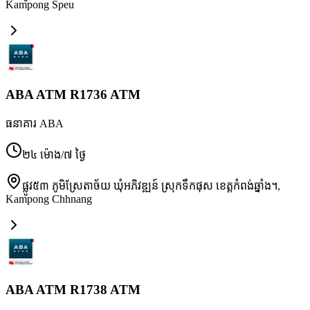
Kampong Speu
ABA ATM R1736 ATM
ធនាគារ ABA
២៤ ម៉ោង/៧ ថ្ងៃ
ផ្លូវ៥៣ ភូមិស្រែតាច័យ ឃុំអភិវឌ្ឍន៍ ស្រុកទឹកផុស ខេត្តកំពង់ឆ្នាំង។
,
Kampong Chhnang
ABA ATM R1738 ATM