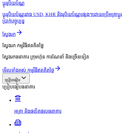
ប្ដូររូបិយប័ណ្ណ
ប្ដូររូបិយប័ណ្ណរវាង USD, KHR និងរូបិយប័ណ្ណផ្សេងៗដោយប្រើអត្រាប្ដូរ
ប្រាក់បច្ចុប្បន្ន
ស្វែងរក
ស្វែងរក
កម្មវិធីឥតគិតថ្លៃ
ស្វែងរកធនាគារ ក្រុមហ៊ុន ការណែនាំ និងច្រើនទៀត
មើលទាំងអស់ កម្មវិធីឥតគិតថ្លៃ
ប្រៀបធៀប
ប្រៀបធៀបធនាគារ
អត្រា និងផលិតផលធនាគារ