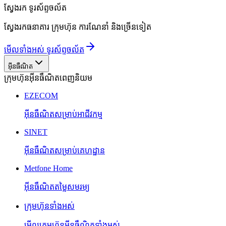
ស្វែងរក
ទូរស័ព្ទចល័ត
ស្វែងរកធនាគារ ក្រុមហ៊ុន ការណែនាំ និងច្រើនទៀត
មើលទាំងអស់ ទូរស័ព្ទចល័ត
អ៊ីនធឺណិត
ក្រុមហ៊ុនអ៊ីនធឺណិតពេញនិយម
EZECOM
អ៊ីនធឺណិតសម្រាប់អាជីវកម្ម
SINET
អ៊ីនធឺណិតសម្រាប់គេហដ្ឋាន
Metfone Home
អ៊ីនធឺណិតតម្លៃសមរម្យ
ក្រុមហ៊ុនទាំងអស់
មើលក្រុមហ៊ុនអ៊ីនធឺណិតទាំងអស់