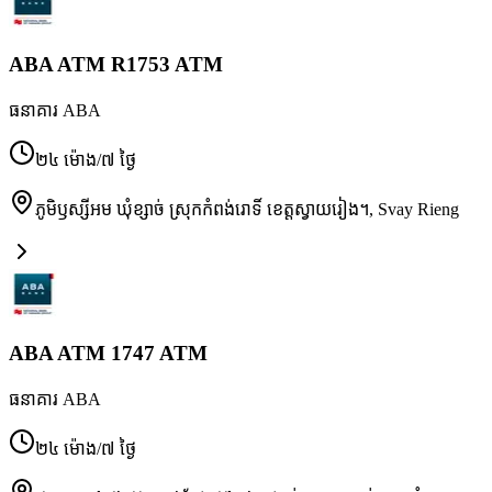
ABA ATM R1753 ATM
ធនាគារ ABA
២៤ ម៉ោង/៧ ថ្ងៃ
ភូមិឫស្សីអម ឃុំខ្សាច់ ស្រុកកំពង់រោទិ៍ ខេត្តស្វាយរៀង។
,
Svay Rieng
ABA ATM 1747 ATM
ធនាគារ ABA
២៤ ម៉ោង/៧ ថ្ងៃ