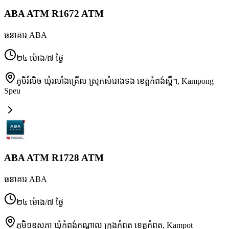
ABA ATM R1672 ATM
ធនាគារ ABA
២៤ ម៉ោង/៧ ថ្ងៃ
ភូមិរំលិច ឃុំរលាំងគ្រើល ស្រុកសំរោងទង ខេត្តកំពង់ស្ពឺ។
,
Kampong
Speu
ABA ATM R1728 ATM
ធនាគារ ABA
២៤ ម៉ោង/៧ ថ្ងៃ
ភូមិ១ឧសភា ឃុំកំពង់កណ្ដាល ក្រុងកំពត ខេត្តកំពត
,
Kampot