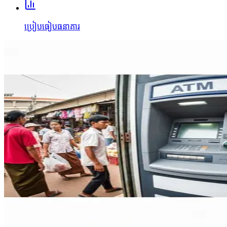
ប្រៀបធៀបធនាគារ