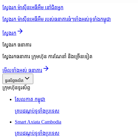
ស្វែងរក ម៉ាស៊ីនអេធីអឹម នៅជិតអ្នក
ស្វែងរក ម៉ាស៊ីនអេធីអឹម របស់ធនាគារធំៗទាំងអស់ទូទាំងកម្ពុជា
ស្វែងរក
ស្វែងរក
ធនាគារ
ស្វែងរកធនាគារ ក្រុមហ៊ុន ការណែនាំ និងច្រើនទៀត
មើលទាំងអស់ ធនាគារ
ទូរស័ព្ទចល័ត
ក្រុមហ៊ុនទូរស័ព្ទ
សែលកាត កម្ពុជា
គ្របដណ្តប់ទូទាំងប្រទេស
Smart Axiata Cambodia
គ្របដណ្តប់ទូទាំងប្រទេស