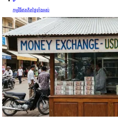
កម្មវិធីឥតគិតថ្លៃទាំងអស់