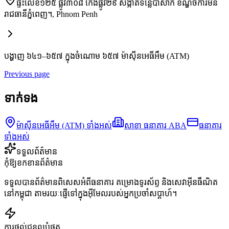
ផ្ទះលេខ១២៥ ផ្លូវ៣០៨ កែងផ្លូវ២៩ សង្កាត់ទន្លេបាសាក់ ខណ្ឌចំការមន
រាជធានីភ្នំពេញ។
,
Phnom Penh
បង្ហាញ ៦៤១–៦៥៧ ក្នុងចំណោម ៦៥៧ ម៉ាស៊ីនអេធីអឹម (ATM)
Previous page
ទាក់ទង
ម៉ាស៊ីនអេធីអឹម (ATM) ទាំងអស់
សាខា ធនាគារ ABA
ធនាគារ
ទាំងអស់
ទទួលព័ត៌មាន
កុំឱ្យខកខានព័ត៌មាន
ទទួលបានព័ត៌មានពិសេសអំពីធនាគារ គម្រោងទូរស័ព្ទ និងសេវាអ៊ីនធឺណិត
នៅកម្ពុជា តាមរយៈផ្ញើទៅក្នុងអ៊ីមែលរបស់អ្នកប្រចាំសប្តាហ៍។
ការផ្តល់ជូនល្អបំផុត