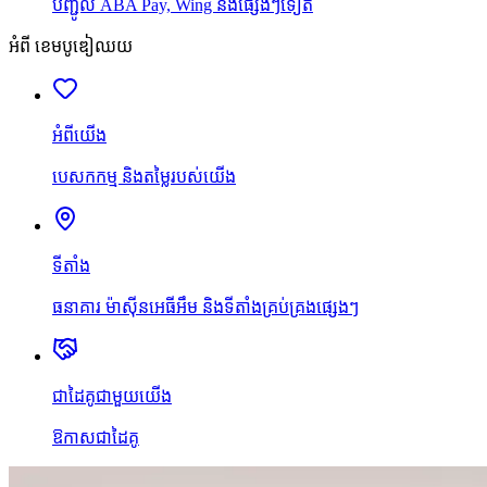
បញ្ជូល ABA Pay, Wing និងផ្សេងៗទៀត
អំពី ខេមបូឌៀឈយ
អំពីយើង
បេសកកម្ម និងតម្លៃរបស់យើង
ទីតាំង
ធនាគារ ម៉ាស៊ីនអេធីអឹម និងទីតាំងគ្រប់គ្រងផ្សេងៗ
ជាដៃគូជាមួយយើង
ឱកាសជាដៃគូ