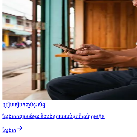
ប្រៀបធៀបកញ្ចប់ទូរស័ព្ទ
ស្វែងរកកញ្ចប់បង់មុន និងបង់ក្រោយល្អបំផុតពីគ្រប់ក្រុមហ៊ុន
ស្វែងរក