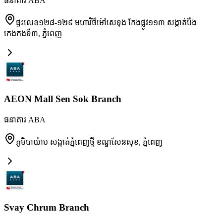
ធនាគារ ABA
ផ្ទះលេខ១២៨-១២៩ មហាវិថីម៉ៅសេទុង កែងផ្លូវ១១៣ សង្កាត់បឹង
កេងកងទី៣
,
ភ្នំពេញ
AEON Mall Sen Sok Branch
ធនាគារ ABA
ភូមិបាយ៉ាប សង្កាត់ភ្នំពេញថ្មី ខណ្ឌសែនសុខ
,
ភ្នំពេញ
Svay Chrum Branch