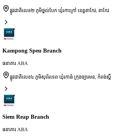
ផ្លូវជាតិលេខ២ ភូមិថ្នល់បែក ឃុំរកាក្រៅ ខេត្តតាកែវ
,
តាកែវ
Kampong Speu Branch
ធនាគារ ABA
ផ្លូវជាតិលេខ៤ ភូមិសុព័រទេព ឃុំរកាធំ ក្រុងច្បារមន
,
កំពង់ស្ពឺ
Siem Reap Branch
ធនាគារ ABA