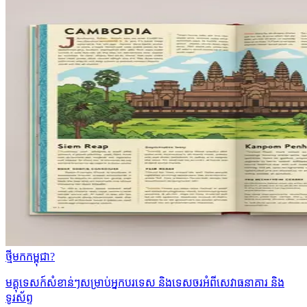
ថ្មីមកកម្ពុជា?
មគ្គុទេសក៍សំខាន់ៗសម្រាប់អ្នកបរទេស និងទេសចរអំពីសេវាធនាគារ និង
ទូរស័ព្ទ