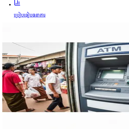
ប្រៀបធៀបធនាគារ