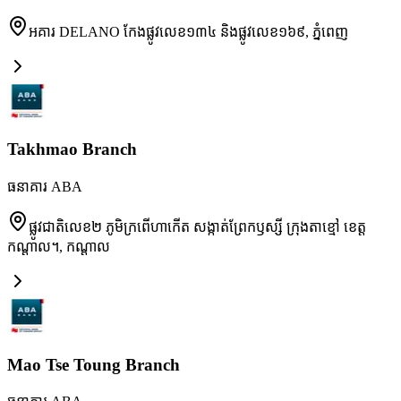
អគារ DELANO កែងផ្លូវលេខ១៣៤ និងផ្លូវលេខ១៦៩
,
ភ្នំពេញ
Takhmao Branch
ធនាគារ ABA
ផ្លូវជាតិលេខ២ ភូមិក្រពើហាកើត សង្កាត់ព្រែកឫស្សី ក្រុងតាខ្មៅ ខេត្ត
កណ្តាល។
,
កណ្តាល
Mao Tse Toung Branch