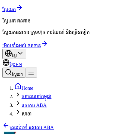
ស្វែងរក
ស្វែងរក
ធនធាន
ស្វែងរកធនាគារ ក្រុមហ៊ុន ការណែនាំ និងច្រើនទៀត
មើលទាំងអស់ ធនធាន
ខ្មែរ
ខ្មែរ
EN
ស្វែងរក
Home
ធនាគារនៅកម្ពុជា
ធនាគារ ABA
សាខា
ត្រលប់ទៅ ធនាគារ ABA