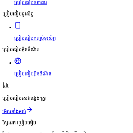
ប្រៀបធៀបធនាគារ
ប្រៀបធៀបទូរស័ព្ទ
ប្រៀបធៀបកញ្ចប់ទូរស័ព្ទ
ប្រៀបធៀបអ៊ីនធឺណិត
ប្រៀបធៀបអ៊ីនធឺណិត
ប្រៀបធៀបសេវាផ្សេងៗគ្នា
មើលទាំងអស់
ស្វែងរក
ប្រៀបធៀប