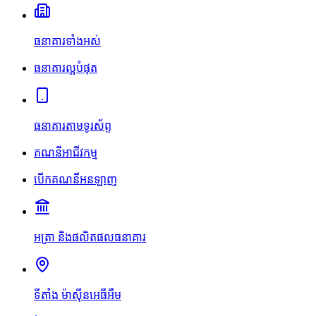
ធនាគារទាំងអស់
ធនាគារល្អបំផុត
ធនាគារតាមទូរស័ព្ទ
គណនីអាជីវកម្ម
បើកគណនីអនឡាញ
អត្រា និងផលិតផលធនាគារ
ទីតាំង ម៉ាស៊ីនអេធីអឹម