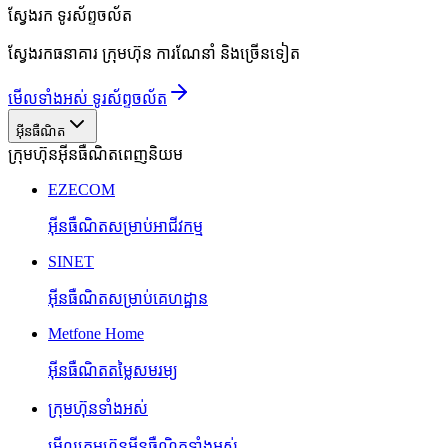
ស្វែងរក
ទូរស័ព្ទចល័ត
ស្វែងរកធនាគារ ក្រុមហ៊ុន ការណែនាំ និងច្រើនទៀត
មើលទាំងអស់ ទូរស័ព្ទចល័ត
អ៊ីនធឺណិត
ក្រុមហ៊ុនអ៊ីនធឺណិតពេញនិយម
EZECOM
អ៊ីនធឺណិតសម្រាប់អាជីវកម្ម
SINET
អ៊ីនធឺណិតសម្រាប់គេហដ្ឋាន
Metfone Home
អ៊ីនធឺណិតតម្លៃសមរម្យ
ក្រុមហ៊ុនទាំងអស់
មើលក្រុមហ៊ុនអ៊ីនធឺណិតទាំងអស់