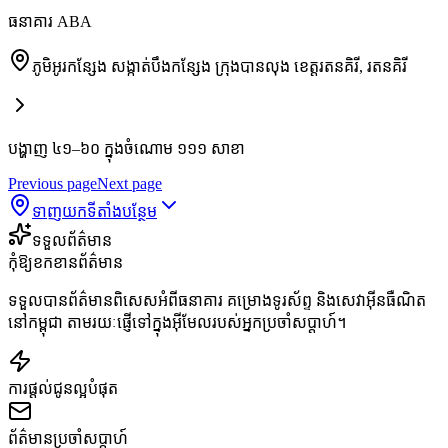
ធនាគារ ABA
ភូមិអូរកន្សែង សង្កាត់បឹងកន្សែង ក្រុងបានលុង ខេត្តរតនគិរី
,
រតនគិរី
បង្ហាញ ៤១–៦០ ក្នុងចំណោម ១១១ សាខា
Previous page
Next page
ទាញយកទីតាំងបន្ថែម
ទទួលព័ត៌មាន
កុំឱ្យខកខានព័ត៌មាន
ទទួលបានព័ត៌មានពិសេសអំពីធនាគារ គម្រោងទូរស័ព្ទ និងសេវាអ៊ីនធឺណិត
នៅកម្ពុជា តាមរយៈផ្ញើទៅក្នុងអ៊ីមែលរបស់អ្នកប្រចាំសប្តាហ៍។
ការផ្តល់ជូនល្អបំផុត
ព័ត៌មានប្រចាំសប្តាហ៍