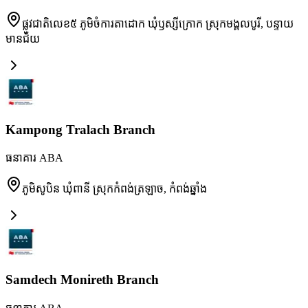
ផ្លូវជាតិលេខ៥ ភូមិចំការតាដោក ឃុំឫស្សីក្រោក ស្រុកមង្គលបូរី
,
បន្ទាយ
មានជ័យ
Kampong Tralach Branch
ធនាគារ ABA
ភូមិសូបិន ឃុំពានី ស្រុកកំពង់ត្រឡាច
,
កំពង់ឆ្នាំង
Samdech Monireth Branch