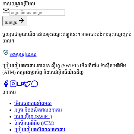
អាសយដ្ឋានអ៊ីមែល
ចុះឈ្មោះ
ចូលរួមជាមួយយើង ដោយចុះឈ្មោះឥឡូវនេះ។ អាចបោះបង់ការចុះឈ្មោះគ្រប់
ពេល។
ខេមបូឌៀឈយ
ប្រៀបធៀបធនាគារ រកលេខ ស្វ៊ីហ្វ (SWIFT) មើលទីតាំង ម៉ាស៊ីនអេធីអឹម
(ATM) គម្រោងទូរស័ព្ទ និងសេវាអ៊ីនធឺណិតដ៏ល្អ
ធនាគារ
មើលធនាគារទាំងអស់
អត្រា និងផលិតផលធនាគារ
លេខ ស្វ៊ីហ្វ (SWIFT)
ម៉ាស៊ីនអេធីអឹម (ATM)
ប្រៀបធៀបផលិតផលធនាគារ