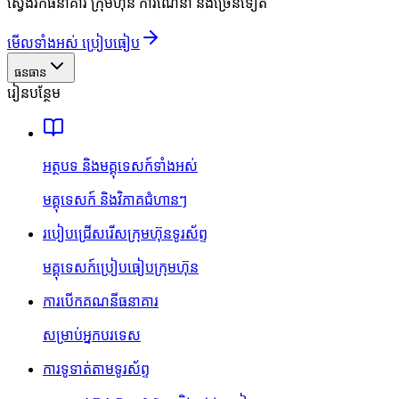
ស្វែងរកធនាគារ ក្រុមហ៊ុន ការណែនាំ និងច្រើនទៀត
មើលទាំងអស់ ប្រៀបធៀប
ធនធាន
រៀនបន្ថែម
អត្ថបទ និងមគ្គុទេសក៍ទាំងអស់
មគ្គុទេសក៍ និងវិភាគជំហានៗ
របៀបជ្រើសរើសក្រុមហ៊ុនទូរស័ព្ទ
មគ្គុទេសក៍ប្រៀបធៀបក្រុមហ៊ុន
ការបើកគណនីធនាគារ
សម្រាប់អ្នកបរទេស
ការទូទាត់តាមទូរស័ព្ទ