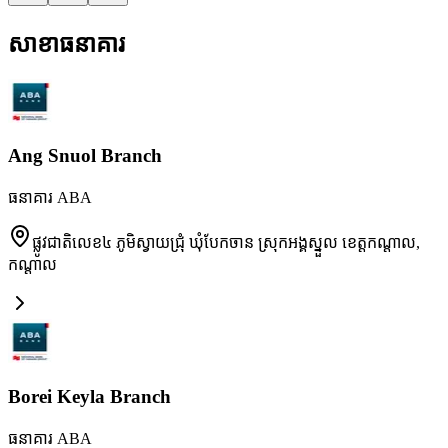
សាខាធនាគារ
Ang Snuol Branch
ធនាគារ ABA
ផ្លូវជាតិលេខ៤ ភូមិស្វាយជ្រុំ ឃុំបែកចាន ស្រុកអង្គស្នួល ខេត្តកណ្តាល
,
កណ្តាល
Borei Keyla Branch
ធនាគារ ABA