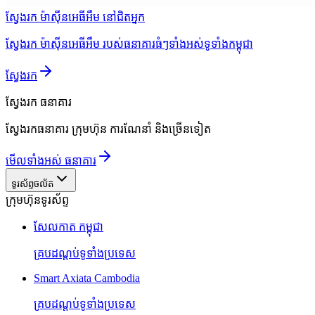
ស្វែងរក ម៉ាស៊ីនអេធីអឹម នៅជិតអ្នក
ស្វែងរក ម៉ាស៊ីនអេធីអឹម របស់ធនាគារធំៗទាំងអស់ទូទាំងកម្ពុជា
ស្វែងរក
ស្វែងរក
ធនាគារ
ស្វែងរកធនាគារ ក្រុមហ៊ុន ការណែនាំ និងច្រើនទៀត
មើលទាំងអស់ ធនាគារ
ទូរស័ព្ទចល័ត
ក្រុមហ៊ុនទូរស័ព្ទ
សែលកាត កម្ពុជា
គ្របដណ្តប់ទូទាំងប្រទេស
Smart Axiata Cambodia
គ្របដណ្តប់ទូទាំងប្រទេស