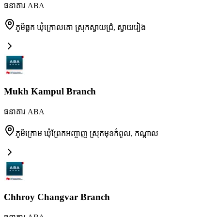
ធនាគារ ABA
ភូមិធ្លក ឃុំក្រោលគោ ស្រុកស្វាយជ្រំ
,
ស្វាយរៀង
Mukh Kampul Branch
ធនាគារ ABA
ភូមិក្រោម ឃុំព្រែកអញ្ចាញ ស្រុកមុខកំពូល
,
កណ្តាល
Chhroy Changvar Branch