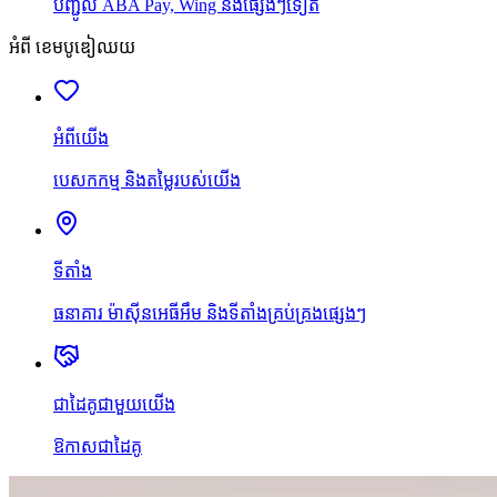
បញ្ជូល ABA Pay, Wing និងផ្សេងៗទៀត
អំពី ខេមបូឌៀឈយ
អំពីយើង
បេសកកម្ម និងតម្លៃរបស់យើង
ទីតាំង
ធនាគារ ម៉ាស៊ីនអេធីអឹម និងទីតាំងគ្រប់គ្រងផ្សេងៗ
ជាដៃគូជាមួយយើង
ឱកាសជាដៃគូ