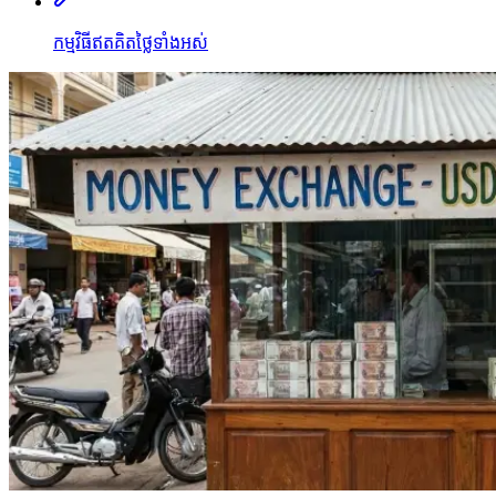
កម្មវិធីឥតគិតថ្លៃទាំងអស់