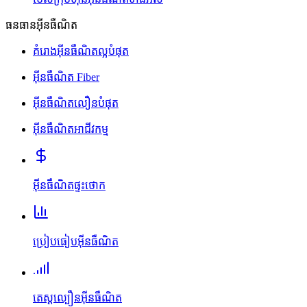
ធនធានអ៊ីនធឺណិត
គំរោងអ៊ីនធឺណិតល្អបំផុត
អ៊ីនធឺណិត Fiber
អ៊ីនធឺណិតលឿនបំផុត
អ៊ីនធឺណិតអាជីវកម្ម
អ៊ីនធឺណិតផ្ទះថោក
ប្រៀបធៀបអ៊ីនធឺណិត
តេស្តល្បឿនអ៊ីនធឺណិត