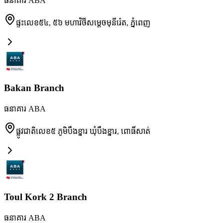
ធនាគារ ABA
ផ្ទះលេខ៥៤, ៥៦ មហាវិថីសម្តេចមុនីរ៉េត
,
ភ្នំពេញ
Bakan Branch
ធនាគារ ABA
ផ្លូវជាតិលេខ៥ ភូមិបឹងខ្នារ ឃុំបឹងខ្នារ
,
ពោធិ៍សាត់
Toul Kork 2 Branch
ធនាគារ ABA