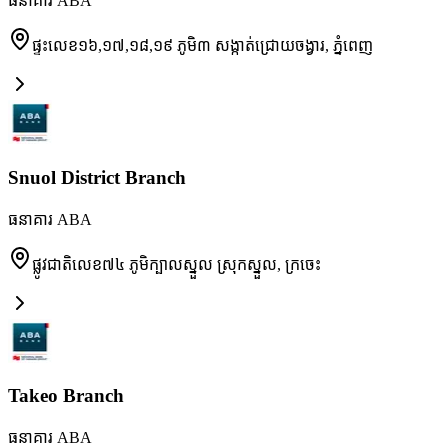
ធនាគារ ABA
ផ្ទះលេខ១៦,១៧,១៨,១៩ ភូមិ៣ សង្កាត់ជ្រោយចង្វារ
,
ភ្នំពេញ
Snuol District Branch
ធនាគារ ABA
ផ្លូវជាតិលេខ៧៤ ភូមិក្បាលស្នួល ស្រុកស្នួល
,
ក្រចេះ
Takeo Branch
ធនាគារ ABA