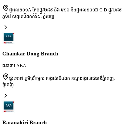
ផ្ទះលេខ០១A កែងផ្លូវ២៨៩ និង ៥១៦ និងផ្ទះលេខ១១B C D ផ្លូវ២៨៩
ភូមិ៨ សង្កាត់បឹងកក់ទី១
,
ភ្នំពេញ
Chamkar Dong Branch
ធនាគារ ABA
ផ្លូវ២១៧ ភូមិបុរីកម្មករ សង្កាត់ជើងឯក ខណ្ឌដង្កោ រាជធានីភ្នំពេញ
,
ភ្នំពេញ
Ratanakiri Branch