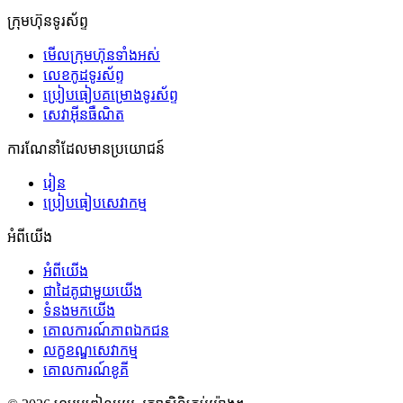
ក្រុមហ៊ុនទូរស័ព្ទ
មើលក្រុមហ៊ុនទាំងអស់
លេខកូដទូរស័ព្ទ
ប្រៀបធៀបគម្រោងទូរស័ព្ទ
សេវាអ៊ីនធឺណិត
ការណែនាំដែលមានប្រយោជន៍
រៀន
ប្រៀបធៀបសេវាកម្ម
អំពីយើង
អំពីយើង
ជាដៃគូជាមួយយើង
ទំនងមកយើង
គោលការណ៍ភាពឯកជន
លក្ខខណ្ឌសេវាកម្ម
គោលការណ៍ខូគី