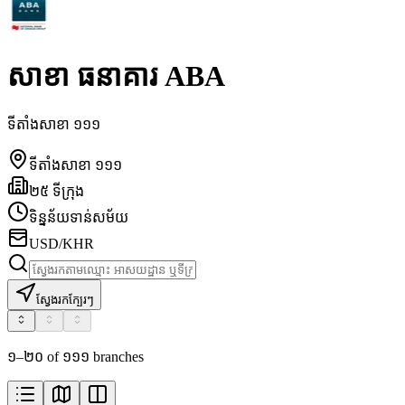
សាខា ធនាគារ ABA
ទីតាំងសាខា ១១១
ទីតាំងសាខា ១១១
២៥ ទីក្រុង
ទិន្នន័យទាន់សម័យ
USD/KHR
ស្វែងរកក្បែរៗ
១–២០ of ១១១ branches