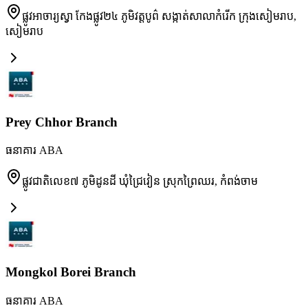
ផ្លូវអាចារ្យស្វា កែងផ្លូវ២៤ ភូមិវត្តបូព៌ សង្កាត់សាលាកំរើក ក្រុងសៀមរាប
,
សៀមរាប
Prey Chhor Branch
ធនាគារ ABA
ផ្លូវជាតិលេខ៧ ភូមិដូនដី ឃុំជ្រៃវៀន ស្រុកព្រៃឈរ
,
កំពង់ចាម
Mongkol Borei Branch
ធនាគារ ABA