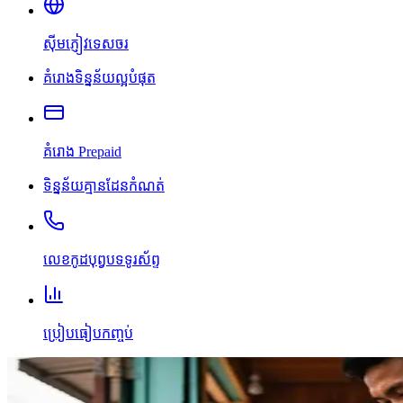
ស៊ីមភ្ញៀវទេសចរ
គំរោងទិន្នន័យល្អបំផុត
គំរោង Prepaid
ទិន្នន័យគ្មានដែនកំណត់
លេខកូដបុព្វបទទូរស័ព្ទ
ប្រៀបធៀបកញ្ចប់