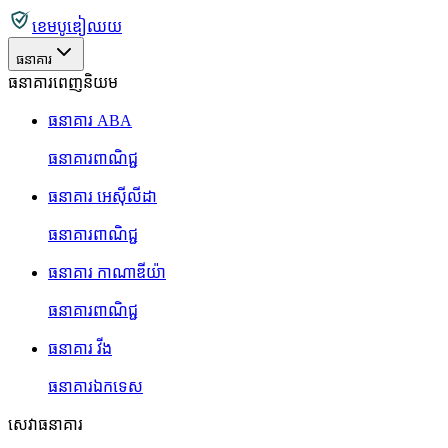
ខេមបូឌៀឈយ
ធនាគារ
ធនាគារពេញនិយម
ធនាគារ ABA
ធនាគារពាណិជ្ជ
ធនាគារ អេស៊ីលីដា
ធនាគារពាណិជ្ជ
ធនាគារ កាណាឌីយ៉ា
ធនាគារពាណិជ្ជ
ធនាគារ វីង
ធនាគារឯកទេស
សេវាធនាគារ