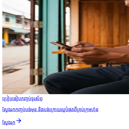
ប្រៀបធៀបកញ្ចប់ទូរស័ព្ទ
ស្វែងរកកញ្ចប់បង់មុន និងបង់ក្រោយល្អបំផុតពីគ្រប់ក្រុមហ៊ុន
ស្វែងរក