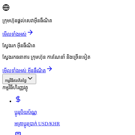
ក្រុមហ៊ុនផ្តល់សេវាអ៊ីនធឺណិត
មើលទាំងអស់
ស្វែងរក
អ៊ីនធឺណិត
ស្វែងរកធនាគារ ក្រុមហ៊ុន ការណែនាំ និងច្រើនទៀត
មើលទាំងអស់ អ៊ីនធឺណិត
កម្មវិធីឥតគិតថ្លៃ
កម្មវិធីហិរញ្ញវត្ថុ
ប្ដូររូបិយប័ណ្ណ
អត្រាប្ដូរប្រាក់ USD/KHR