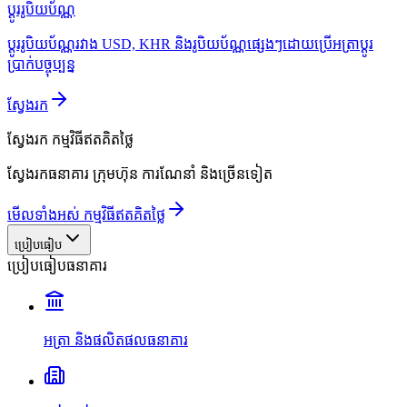
ប្ដូររូបិយប័ណ្ណ
ប្ដូររូបិយប័ណ្ណរវាង USD, KHR និងរូបិយប័ណ្ណផ្សេងៗដោយប្រើអត្រាប្ដូរ
ប្រាក់បច្ចុប្បន្ន
ស្វែងរក
ស្វែងរក
កម្មវិធីឥតគិតថ្លៃ
ស្វែងរកធនាគារ ក្រុមហ៊ុន ការណែនាំ និងច្រើនទៀត
មើលទាំងអស់ កម្មវិធីឥតគិតថ្លៃ
ប្រៀបធៀប
ប្រៀបធៀបធនាគារ
អត្រា និងផលិតផលធនាគារ