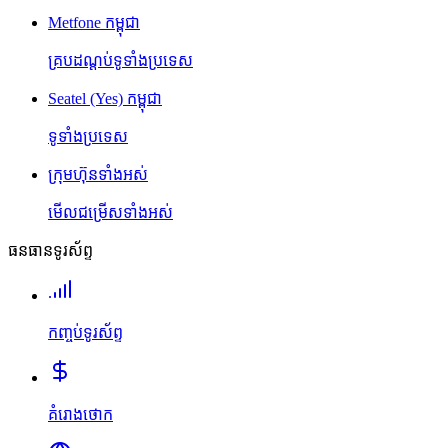
Metfone កម្ពុជា
គ្របដណ្តប់ទូទាំងប្រទេស
Seatel (Yes) កម្ពុជា
ទូទាំងប្រទេស
ក្រុមហ៊ុនទាំងអស់
មើលជម្រើសទាំងអស់
ធនធានទូរស័ព្ទ
កញ្ចប់ទូរស័ព្ទ
គំរោងថោក