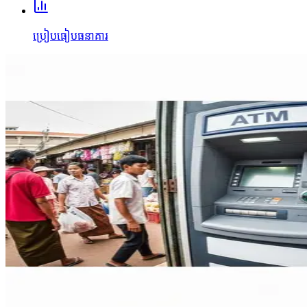
ប្រៀបធៀបធនាគារ