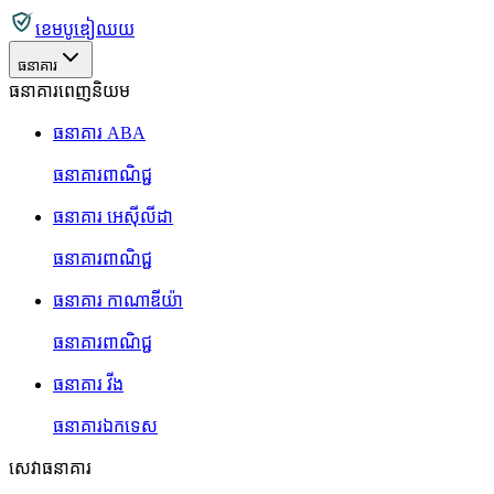
ខេមបូឌៀឈយ
ធនាគារ
ធនាគារពេញនិយម
ធនាគារ ABA
ធនាគារពាណិជ្ជ
ធនាគារ អេស៊ីលីដា
ធនាគារពាណិជ្ជ
ធនាគារ កាណាឌីយ៉ា
ធនាគារពាណិជ្ជ
ធនាគារ វីង
ធនាគារឯកទេស
សេវាធនាគារ