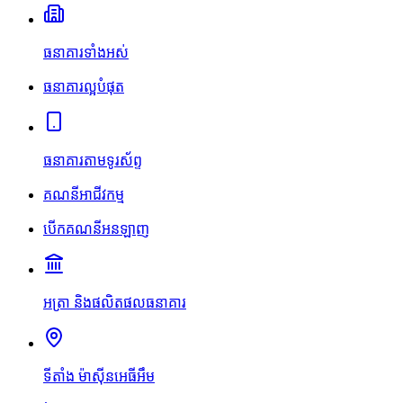
ធនាគារទាំងអស់
ធនាគារល្អបំផុត
ធនាគារតាមទូរស័ព្ទ
គណនីអាជីវកម្ម
បើកគណនីអនឡាញ
អត្រា និងផលិតផលធនាគារ
ទីតាំង ម៉ាស៊ីនអេធីអឹម