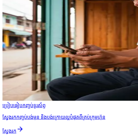
ប្រៀបធៀបកញ្ចប់ទូរស័ព្ទ
ស្វែងរកកញ្ចប់បង់មុន និងបង់ក្រោយល្អបំផុតពីគ្រប់ក្រុមហ៊ុន
ស្វែងរក