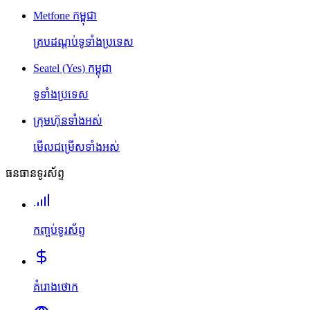
Metfone កម្ពុជា
គ្របដណ្តប់ទូទាំងប្រទេស
Seatel (Yes) កម្ពុជា
ទូទាំងប្រទេស
ក្រុមហ៊ុនទាំងអស់
មើលជម្រើសទាំងអស់
ធនធានទូរស័ព្ទ
កញ្ចប់ទូរស័ព្ទ
គំរោងថោក