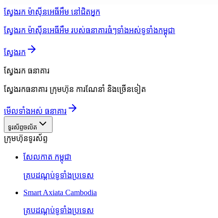
ស្វែងរក ម៉ាស៊ីនអេធីអឹម នៅជិតអ្នក
ស្វែងរក ម៉ាស៊ីនអេធីអឹម របស់ធនាគារធំៗទាំងអស់ទូទាំងកម្ពុជា
ស្វែងរក
ស្វែងរក
ធនាគារ
ស្វែងរកធនាគារ ក្រុមហ៊ុន ការណែនាំ និងច្រើនទៀត
មើលទាំងអស់ ធនាគារ
ទូរស័ព្ទចល័ត
ក្រុមហ៊ុនទូរស័ព្ទ
សែលកាត កម្ពុជា
គ្របដណ្តប់ទូទាំងប្រទេស
Smart Axiata Cambodia
គ្របដណ្តប់ទូទាំងប្រទេស