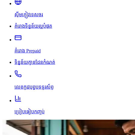
ស៊ីមភ្ញៀវទេសចរ
គំរោងទិន្នន័យល្អបំផុត
គំរោង Prepaid
ទិន្នន័យគ្មានដែនកំណត់
លេខកូដបុព្វបទទូរស័ព្ទ
ប្រៀបធៀបកញ្ចប់