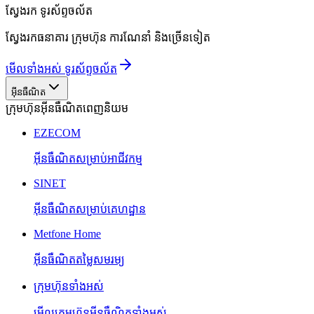
ស្វែងរក
ទូរស័ព្ទចល័ត
ស្វែងរកធនាគារ ក្រុមហ៊ុន ការណែនាំ និងច្រើនទៀត
មើលទាំងអស់ ទូរស័ព្ទចល័ត
អ៊ីនធឺណិត
ក្រុមហ៊ុនអ៊ីនធឺណិតពេញនិយម
EZECOM
អ៊ីនធឺណិតសម្រាប់អាជីវកម្ម
SINET
អ៊ីនធឺណិតសម្រាប់គេហដ្ឋាន
Metfone Home
អ៊ីនធឺណិតតម្លៃសមរម្យ
ក្រុមហ៊ុនទាំងអស់
មើលក្រុមហ៊ុនអ៊ីនធឺណិតទាំងអស់