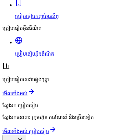
ប្រៀបធៀបកញ្ចប់ទូរស័ព្ទ
ប្រៀបធៀបអ៊ីនធឺណិត
ប្រៀបធៀបអ៊ីនធឺណិត
ប្រៀបធៀបសេវាផ្សេងៗគ្នា
មើលទាំងអស់
ស្វែងរក
ប្រៀបធៀប
ស្វែងរកធនាគារ ក្រុមហ៊ុន ការណែនាំ និងច្រើនទៀត
មើលទាំងអស់ ប្រៀបធៀប