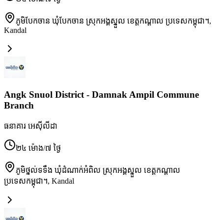
ភូមិបែកចាន ឃុំបែកចាន ស្រុកអង្គស្នួល ខេត្តកណ្ដាល ប្រទេសកម្ពុជា។
,
Kandal
Angk Snuol District - Damnak Ampil Commune
Branch
ធនាគារ អេស៊ីលីដា
២៤ ម៉ោង/៧ ថ្ងៃ
ភូមិថ្នល់ទទឹង ឃុំដំណាក់អំពិល ស្រុកអង្គស្នួល ខេត្តកណ្ដាល
ប្រទេសកម្ពុជា។
,
Kandal