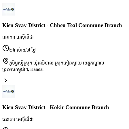
Kien Svay District - Chheu Teal Commune Branch
ធនាគារ អេស៊ីលីដា
២៤ ម៉ោង/៧ ថ្ងៃ
ភូមិឫស្សីស្រុក ឃុំឈើទាល ស្រុកកៀនស្វាយ ខេត្តកណ្តាល
ប្រទេសកម្ពុជា។
,
Kandal
Kien Svay District - Kokir Commune Branch
ធនាគារ អេស៊ីលីដា