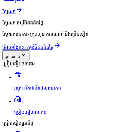
ស្វែងរក
ស្វែងរក
កម្មវិធីឥតគិតថ្លៃ
ស្វែងរកធនាគារ ក្រុមហ៊ុន ការណែនាំ និងច្រើនទៀត
មើលទាំងអស់ កម្មវិធីឥតគិតថ្លៃ
ប្រៀបធៀប
ប្រៀបធៀបធនាគារ
អត្រា និងផលិតផលធនាគារ
ប្រៀបធៀបធនាគារ
ប្រៀបធៀបទូរស័ព្ទ