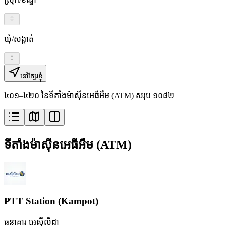
ឃុំ/សង្កាត់
នៅក្បែរខ្ញុំ
៤០១–៤២០ នៃទីតាំងម៉ាស៊ីនអេធីអឹម (ATM) សរុប ១០៨២
ទីតាំងម៉ាស៊ីនអេធីអឹម (ATM)
PTT Station (Kampot)
ធនាគារ អេស៊ីលីដា