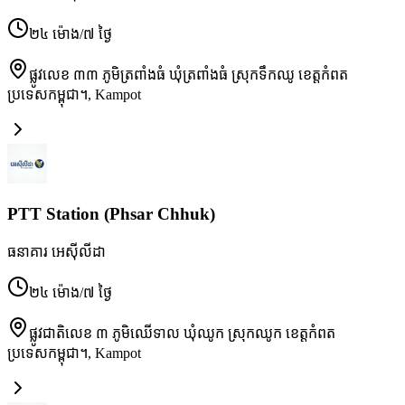
២៤ ម៉ោង/៧ ថ្ងៃ
ផ្លូវលេខ ៣៣ ភូមិត្រពាំងធំ ឃុំត្រពាំងធំ ស្រុកទឹកឈូ ខេត្តកំពត
ប្រទេសកម្ពុជា។
,
Kampot
PTT Station (Phsar Chhuk)
ធនាគារ អេស៊ីលីដា
២៤ ម៉ោង/៧ ថ្ងៃ
ផ្លូវជាតិលេខ ៣ ភូមិឈើទាល ឃុំឈូក ស្រុកឈូក ខេត្តកំពត
ប្រទេសកម្ពុជា។
,
Kampot