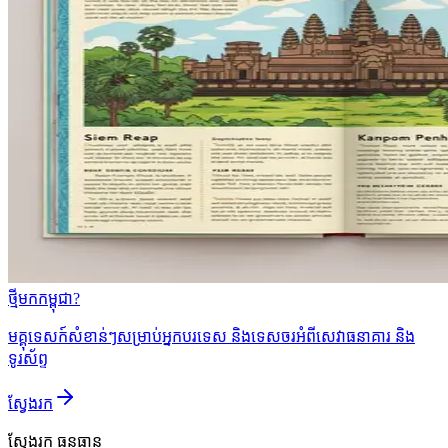
ថ្មីមកកម្ពុជា?
មគ្គុទេសក៍សំខាន់ៗសម្រាប់អ្នកបរទេស និងទេសចរអំពីសេវាធនាគារ និង
ទូរស័ព្ទ
ស្វែងរក
ស្វែងរក
ធនធាន