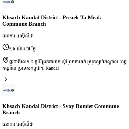
Khsach Kandal District - Preaek Ta Meak
Commune Branch
ធនាគារ អេស៊ីលីដា
២៤ ម៉ោង/៧ ថ្ងៃ
ផ្លូវជាតិលេខ ៨ ភូមិព្រែកតាមាក់ ឃុំព្រែកតាមាក់ ស្រុកខ្សាច់កណ្តាល ខេត្ត
កណ្តាល ប្រទេសកម្ពុជា។
,
Kandal
Khsach Kandal District - Svay Romiet Commune
Branch
ធនាគារ អេស៊ីលីដា