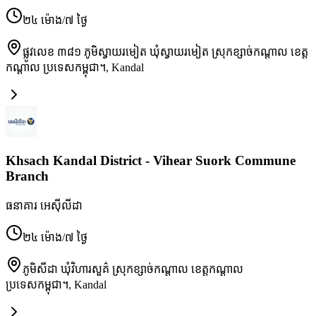
២៤ ម៉ោង/៧ ថ្ងៃ
ផ្លូវលេខ ៣៨១ ភូមិស្វាយរមៀត ឃុំស្វាយរមៀត ស្រុកខ្សាច់កណ្តាល ខេត្ត
កណ្តាល ប្រទេសកម្ពុជា។
,
Kandal
Khsach Kandal District - Vihear Suork Commune
Branch
ធនាគារ អេស៊ីលីដា
២៤ ម៉ោង/៧ ថ្ងៃ
ភូមិសីដា ឃុំវិហារសួគ៌ ស្រុកខ្សាច់កណ្តាល ខេត្តកណ្តាល
ប្រទេសកម្ពុជា។
,
Kandal