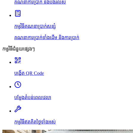
គណនាការប្រាក់ និងបង់រំលស់
កម្មវិធីគណនាប្រាក់សន្សំ
គណនាការប្រាក់ទាំងដើម និងការប្រាក់
កម្មវិធីជំនួយផ្សេងៗ
បង្កើត QR Code
បម្លែងតំបន់ពេលវេលា
កម្មវិធីឥតគិតថ្លៃទាំងអស់