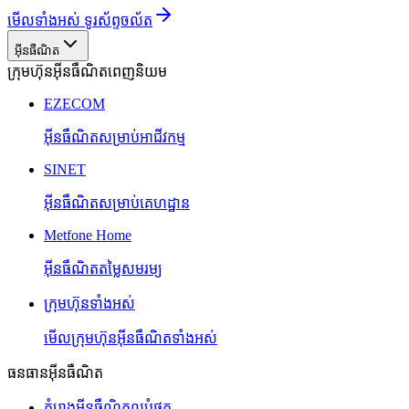
មើលទាំងអស់ ទូរស័ព្ទចល័ត
អ៊ីនធឺណិត
ក្រុមហ៊ុនអ៊ីនធឺណិតពេញនិយម
EZECOM
អ៊ីនធឺណិតសម្រាប់អាជីវកម្ម
SINET
អ៊ីនធឺណិតសម្រាប់គេហដ្ឋាន
Metfone Home
អ៊ីនធឺណិតតម្លៃសមរម្យ
ក្រុមហ៊ុនទាំងអស់
មើលក្រុមហ៊ុនអ៊ីនធឺណិតទាំងអស់
ធនធានអ៊ីនធឺណិត
គំរោងអ៊ីនធឺណិតល្អបំផុត