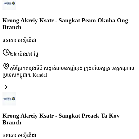
Krong Akreiy Ksatr - Sangkat Peam Oknha Ong
Branch
ធនាគារ អេស៊ីលីដា
២៤ ម៉ោង/៧ ថ្ងៃ
ភូមិព្រែកតាអុងទីបី សង្កាត់ពាមឧកញ៉ាអុង ក្រុងអរិយក្សត្រ ខេត្តកណ្តាល
ប្រទេសកម្ពុជា។
,
Kandal
Krong Akreiy Ksatr - Sangkat Preaek Ta Kov
Branch
ធនាគារ អេស៊ីលីដា