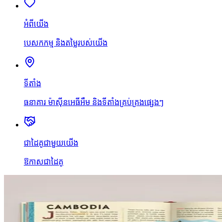
អំពីយើង
បេសកកម្ម និងតម្លៃរបស់យើង
ទីតាំង
ធនាគារ ម៉ាស៊ីនអេធីអឹម និងទីតាំងគ្រប់គ្រងផ្សេងៗ
ជាដៃគូជាមួយយើង
ឱកាសជាដៃគូ