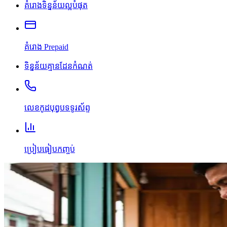
គំរោងទិន្នន័យល្អបំផុត
គំរោង Prepaid
ទិន្នន័យគ្មានដែនកំណត់
លេខកូដបុព្វបទទូរស័ព្ទ
ប្រៀបធៀបកញ្ចប់