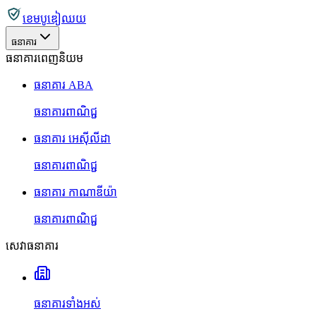
ខេមបូឌៀឈយ
ធនាគារ
ធនាគារពេញនិយម
ធនាគារ ABA
ធនាគារពាណិជ្ជ
ធនាគារ អេស៊ីលីដា
ធនាគារពាណិជ្ជ
ធនាគារ កាណាឌីយ៉ា
ធនាគារពាណិជ្ជ
សេវាធនាគារ
ធនាគារទាំងអស់