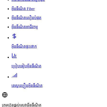
អ៊ីនធឺណិត Fiber
អ៊ីនធឺណិតលឿនបំផុត
អ៊ីនធឺណិតអាជីវកម្ម
អ៊ីនធឺណិតផ្ទះថោក
ប្រៀបធៀបអ៊ីនធឺណិត
តេស្តល្បឿនអ៊ីនធឺណិត
ក្រុមហ៊ុនផ្តល់សេវាអ៊ីនធឺណិត