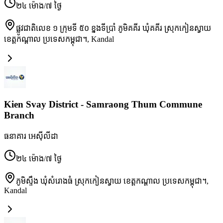
២៤ ម៉ោង/៧ ថ្ងៃ
ផ្លូវជាតិលេខ ១ ក្រុមទី ៥០ ខ្នងទីប្រាំ ភូមិគគីរ ឃុំគគីរ ស្រុកកៀនស្វាយ
ខេត្តកណ្តាល ប្រទេសកម្ពុជា។
,
Kandal
Kien Svay District - Samraong Thum Commune
Branch
ធនាគារ អេស៊ីលីដា
២៤ ម៉ោង/៧ ថ្ងៃ
ភូមិស្ទឹង ឃុំសំរោងធំ ស្រុកកៀនស្វាយ ខេត្តកណ្តាល ប្រទេសកម្ពុជា។
,
Kandal