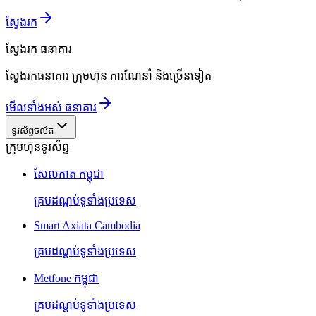
ស្វែងរក
ស្វែងរក
ធនាគារ
ស្វែងរកធនាគារ ក្រុមហ៊ុន ការណែនាំ និងច្រើនទៀត
មើលទាំងអស់ ធនាគារ
ទូរស័ព្ទចល័ត
ក្រុមហ៊ុនទូរស័ព្ទ
សែលកាត កម្ពុជា
គ្របដណ្តប់ទូទាំងប្រទេស
Smart Axiata Cambodia
គ្របដណ្តប់ទូទាំងប្រទេស
Metfone កម្ពុជា
គ្របដណ្តប់ទូទាំងប្រទេស