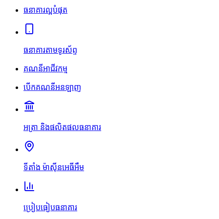
ធនាគារល្អបំផុត
ធនាគារតាមទូរស័ព្ទ
គណនីអាជីវកម្ម
បើកគណនីអនឡាញ
អត្រា និងផលិតផលធនាគារ
ទីតាំង ម៉ាស៊ីនអេធីអឹម
ប្រៀបធៀបធនាគារ