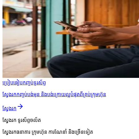
ប្រៀបធៀបកញ្ចប់ទូរស័ព្ទ
ស្វែងរកកញ្ចប់បង់មុន និងបង់ក្រោយល្អបំផុតពីគ្រប់ក្រុមហ៊ុន
ស្វែងរក
ស្វែងរក
ទូរស័ព្ទចល័ត
ស្វែងរកធនាគារ ក្រុមហ៊ុន ការណែនាំ និងច្រើនទៀត