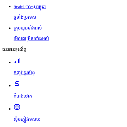
Seatel (Yes) កម្ពុជា
ទូទាំងប្រទេស
ក្រុមហ៊ុនទាំងអស់
មើលជម្រើសទាំងអស់
ធនធានទូរស័ព្ទ
កញ្ចប់ទូរស័ព្ទ
គំរោងថោក
ស៊ីមភ្ញៀវទេសចរ