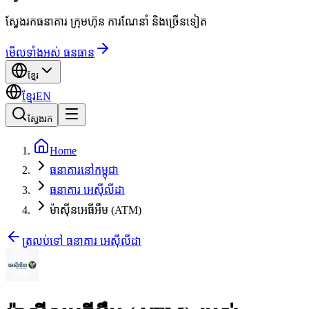
ស្វែងរកធនាគារ ក្រុមហ៊ុន ការណែនាំ និងច្រើនទៀត
មើលទាំងអស់ ធនធាន
ខ្មែរ
ខ្មែរ
EN
ស្វែងរក
Home
ធនាគារនៅកម្ពុជា
ធនាគារ អេស៊ីលីដា
ម៉ាស៊ីនអេធីអឹម (ATM)
ត្រលប់ទៅ ធនាគារ អេស៊ីលីដា