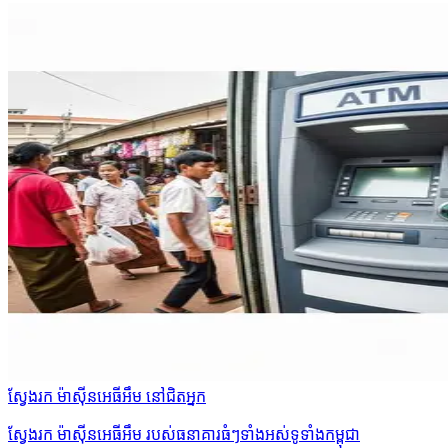
ស្វែងរក ម៉ាស៊ីនអេធីអឹម នៅជិតអ្នក
ស្វែងរក ម៉ាស៊ីនអេធីអឹម របស់ធនាគារធំៗទាំងអស់ទូទាំងកម្ពុជា