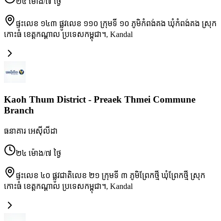
២៤ ម៉ោង/៧ ថ្ងៃ
ផ្ទះលេខ ១៤៣ ផ្លូវលេខ ១១០ ក្រុមទី ១០ ភូមិកំពង់គង ឃុំកំពង់គង ស្រុក
កោះធំ ខេត្តកណ្ដាល ប្រទេសកម្ពុជា។
,
Kandal
Kaoh Thum District - Preaek Thmei Commune
Branch
ធនាគារ អេស៊ីលីដា
២៤ ម៉ោង/៧ ថ្ងៃ
ផ្ទះលេខ ៤០ ផ្លូវជាតិលេខ ២១ ក្រុមទី ៣ ភូមិព្រែកថ្មី ឃុំព្រែកថ្មី ស្រុក
កោះធំ ខេត្តកណ្ដាល ប្រទេសកម្ពុជា។
,
Kandal