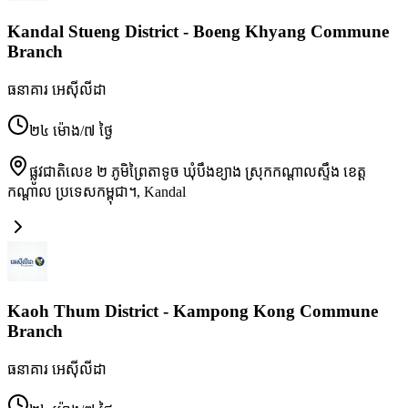
Kandal Stueng District - Boeng Khyang Commune
Branch
ធនាគារ អេស៊ីលីដា
២៤ ម៉ោង/៧ ថ្ងៃ
ផ្លូវជាតិលេខ ២ ភូមិព្រៃតាទូច ឃុំបឹងខ្យាង ស្រុកកណ្ដាលស្ទឹង ខេត្ត
កណ្ដាល ប្រទេសកម្ពុជា។
,
Kandal
Kaoh Thum District - Kampong Kong Commune
Branch
ធនាគារ អេស៊ីលីដា