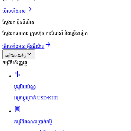
មើលទាំងអស់
ស្វែងរក
អ៊ីនធឺណិត
ស្វែងរកធនាគារ ក្រុមហ៊ុន ការណែនាំ និងច្រើនទៀត
មើលទាំងអស់ អ៊ីនធឺណិត
កម្មវិធីឥតគិតថ្លៃ
កម្មវិធីហិរញ្ញវត្ថុ
ប្ដូររូបិយប័ណ្ណ
អត្រាប្ដូរប្រាក់ USD/KHR
កម្មវិធីគណនាប្រាក់កម្ចី