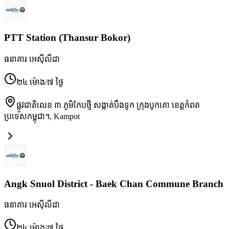
PTT Station (Thansur Bokor)
ធនាគារ អេស៊ីលីដា
២៤ ម៉ោង/៧ ថ្ងៃ
ផ្លូវជាតិលេខ ៣ ភូមិកែបថ្មី សង្កាត់បឹងទូក ក្រុងបូកគោ ខេត្តកំពត
ប្រទេសកម្ពុជា។
,
Kampot
Angk Snuol District - Baek Chan Commune Branch
ធនាគារ អេស៊ីលីដា
២៤ ម៉ោង/៧ ថ្ងៃ