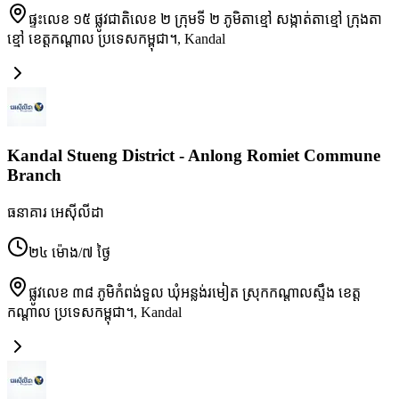
ផ្ទះលេខ ១៥ ផ្លូវជាតិលេខ ២ ក្រុមទី ២ ភូមិតាខ្មៅ សង្កាត់តាខ្មៅ ក្រុងតា
ខ្មៅ ខេត្តកណ្ដាល ប្រទេសកម្ពុជា។
,
Kandal
Kandal Stueng District - Anlong Romiet Commune
Branch
ធនាគារ អេស៊ីលីដា
២៤ ម៉ោង/៧ ថ្ងៃ
ផ្លូវលេខ ៣៨ ភូមិកំពង់ទួល ឃុំអន្លង់រមៀត ស្រុកកណ្ដាលស្ទឹង ខេត្ត
កណ្ដាល ប្រទេសកម្ពុជា។
,
Kandal