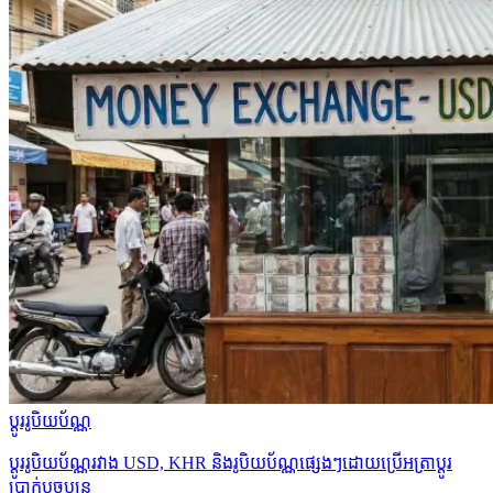
ប្ដូររូបិយប័ណ្ណ
ប្ដូររូបិយប័ណ្ណរវាង USD, KHR និងរូបិយប័ណ្ណផ្សេងៗដោយប្រើអត្រាប្ដូរ
ប្រាក់បច្ចុប្បន្ន