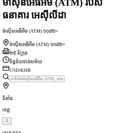
ម៉ាស៊ីនអេធីអឹម (ATM) របស់
ធនាគារ អេស៊ីលីដា
ម៉ាស៊ីនអេធីអឹម (ATM) ១០៨២+
ម៉ាស៊ីនអេធីអឹម (ATM) ១០៨២+
២៥ ទីក្រុង
ទិន្នន័យទាន់សម័យ
USD/KHR
ទីតាំង
ខេត្ត
ស្រុក/ខណ្ឌ