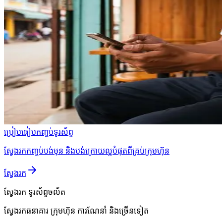
ប្រៀបធៀបកញ្ចប់ទូរស័ព្ទ
ស្វែងរកកញ្ចប់បង់មុន និងបង់ក្រោយល្អបំផុតពីគ្រប់ក្រុមហ៊ុន
ស្វែងរក
ស្វែងរក
ទូរស័ព្ទចល័ត
ស្វែងរកធនាគារ ក្រុមហ៊ុន ការណែនាំ និងច្រើនទៀត