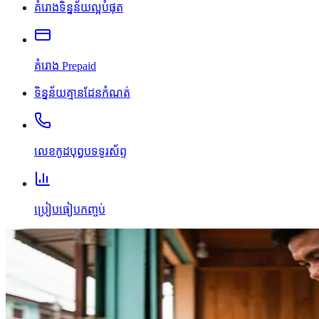
គំរោងទិន្នន័យល្អបំផុត
គំរោង Prepaid
ទិន្នន័យគ្មានដែនកំណត់
លេខកូដបុព្វបទទូរស័ព្ទ
ប្រៀបធៀបកញ្ចប់