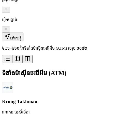
ឃុំ/សង្កាត់
នៅក្បែរខ្ញុំ
៤៤១–៤៦០ នៃទីតាំងម៉ាស៊ីនអេធីអឹម (ATM) សរុប ១០៨២
ទីតាំងម៉ាស៊ីនអេធីអឹម (ATM)
Krong Takhmau
ធនាគារ អេស៊ីលីដា