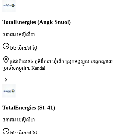
TotalEnergies (Angk Snuol)
ធនាគារ អេស៊ីលីដា
២៤ ម៉ោង/៧ ថ្ងៃ
ផ្លូវជាតិលេខ៤ ភូមិទឹកជា ឃុំពើក ស្រុកអង្គស្នួល ខេត្តកណ្ដាល
ប្រទេសកម្ពុជា។
,
Kandal
TotalEnergies (St. 41)
ធនាគារ អេស៊ីលីដា
២៤ ម៉ោង/៧ ថ្ងៃ