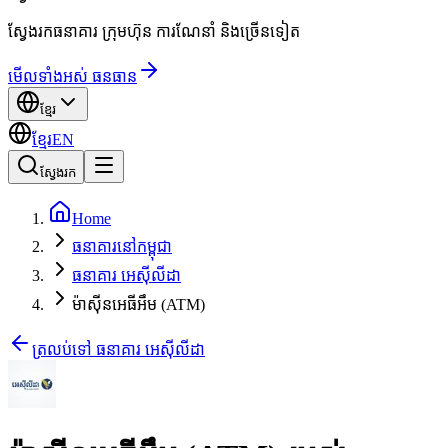
ស្វែងរកធនាគារ ក្រុមហ៊ុន ការណែនាំ និងច្រើនទៀត
មើលទាំងអស់ ធនធាន
ខ្មែរ
ខ្មែរ
EN
ស្វែងរក
Home
ធនាគារនៅកម្ពុជា
ធនាគារ អេស៊ីលីដា
ម៉ាស៊ីនអេធីអឹម (ATM)
ត្រលប់ទៅ ធនាគារ អេស៊ីលីដា