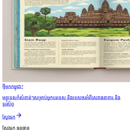
ថ្មីមកកម្ពុជា?
មគ្គុទេសក៍សំខាន់ៗសម្រាប់អ្នកបរទេស និងទេសចរអំពីសេវាធនាគារ និង
ទូរស័ព្ទ
ស្វែងរក
ស្វែងរក
ធនធាន