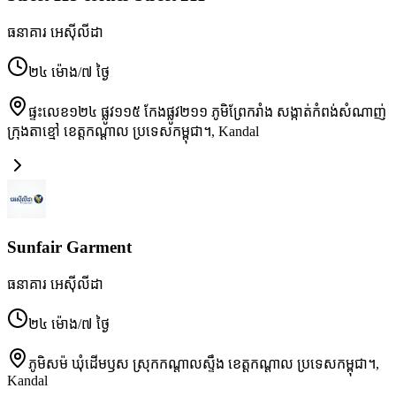
ធនាគារ អេស៊ីលីដា
២៤ ម៉ោង/៧ ថ្ងៃ
ផ្ទះលេខ១២៤ ផ្លូវ១១៥ កែងផ្លូវ២១១ ភូមិព្រែករាំង សង្កាត់កំពង់សំណាញ់
ក្រុងតាខ្មៅ ខេត្តកណ្ដាល ប្រទេសកម្ពុជា។
,
Kandal
Sunfair Garment
ធនាគារ អេស៊ីលីដា
២៤ ម៉ោង/៧ ថ្ងៃ
ភូមិសម៉ ឃុំដើមឫស ស្រុកកណ្ដាលស្ទឹង ខេត្តកណ្ដាល ប្រទេសកម្ពុជា។
,
Kandal