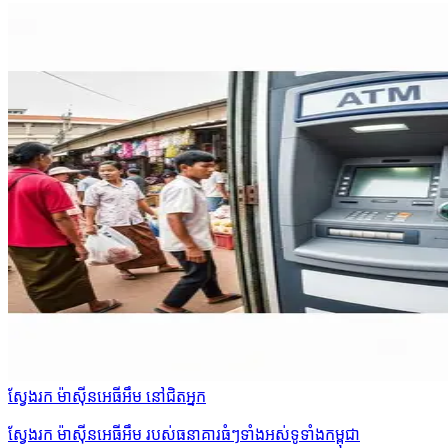
ស្វែងរក ម៉ាស៊ីនអេធីអឹម នៅជិតអ្នក
ស្វែងរក ម៉ាស៊ីនអេធីអឹម របស់ធនាគារធំៗទាំងអស់ទូទាំងកម្ពុជា