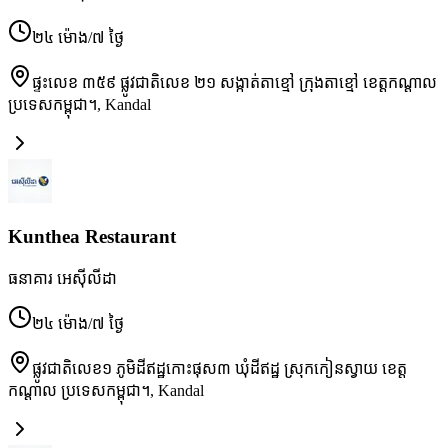
២៤ ម៉ោង/៧ ថ្ងៃ
ផ្ទះលេខ ៣៥៩ ផ្លូវជាតិលេខ ២១ សង្កាត់តាខ្មៅ ក្រុងតាខ្មៅ ខេត្តកណ្តាល
ប្រទេសកម្ពុជា។
,
Kandal
Kunthea Restaurant
ធនាគារ អេស៊ីលីដា
២៤ ម៉ោង/៧ ថ្ងៃ
ផ្លូវជាតិលេខ១ ភូមិដីឥដ្ឋកោះផុស៣ ឃុំដីឥដ្ឋ ស្រុកកៀនស្វាយ ខេត្ត
កណ្ដាល ប្រទេសកម្ពុជា។
,
Kandal