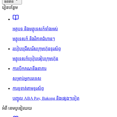
ធនធាន
រៀនបន្ថែម
អត្ថបទ និងមគ្គុទេសក៍ទាំងអស់
មគ្គុទេសក៍ និងវិភាគជំហានៗ
របៀបជ្រើសរើសក្រុមហ៊ុនទូរស័ព្ទ
មគ្គុទេសក៍ប្រៀបធៀបក្រុមហ៊ុន
ការបើកគណនីធនាគារ
សម្រាប់អ្នកបរទេស
ការទូទាត់តាមទូរស័ព្ទ
បញ្ជូល ABA Pay, Bakong និងផ្សេងៗទៀត
អំពី ខេមបូឌៀឈយ