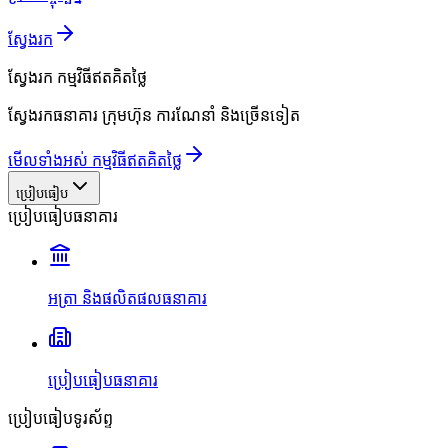
ស្វែងរក
ស្វែងរក
កម្មវិធីឥតគិតថ្លៃ
ស្វែងរកធនាគារ ក្រុមហ៊ុន ការណែនាំ និងច្រើនទៀត
មើលទាំងអស់ កម្មវិធីឥតគិតថ្លៃ
ប្រៀបធៀប
ប្រៀបធៀបធនាគារ
អត្រា និងផលិតផលធនាគារ
ប្រៀបធៀបធនាគារ
ប្រៀបធៀបទូរស័ព្ទ