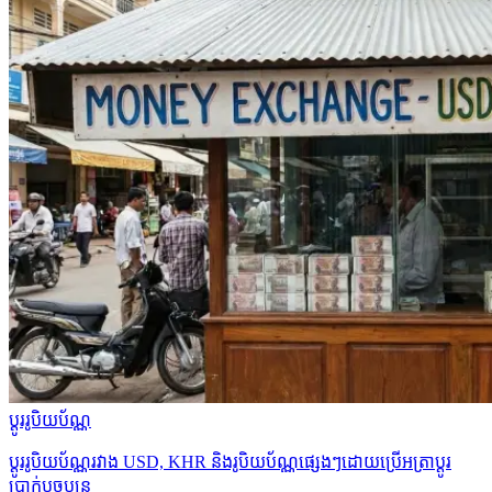
ប្ដូររូបិយប័ណ្ណ
ប្ដូររូបិយប័ណ្ណរវាង USD, KHR និងរូបិយប័ណ្ណផ្សេងៗដោយប្រើអត្រាប្ដូរ
ប្រាក់បច្ចុប្បន្ន