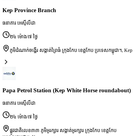
Kep Province Branch
ធនាគារ អេស៊ីលីដា
២៤ ម៉ោង/៧ ថ្ងៃ
ភូមិដំណាក់ចង្អើរ សង្កាត់ព្រៃធំ ក្រុងកែប ខេត្តកែប ប្រទេសកម្ពុជា។
,
Kep
Papa Petrol Station (Kep White Horse roundabout)
ធនាគារ អេស៊ីលីដា
២៤ ម៉ោង/៧ ថ្ងៃ
ផ្លូវជាតិលេខ៣៣ ភូមិអូរក្សារ សង្កាត់អូរក្សារ ក្រុងកែប ខេត្តកែប