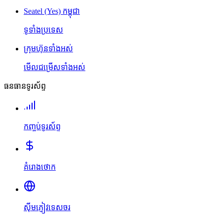
Seatel (Yes) កម្ពុជា
ទូទាំងប្រទេស
ក្រុមហ៊ុនទាំងអស់
មើលជម្រើសទាំងអស់
ធនធានទូរស័ព្ទ
កញ្ចប់ទូរស័ព្ទ
គំរោងថោក
ស៊ីមភ្ញៀវទេសចរ