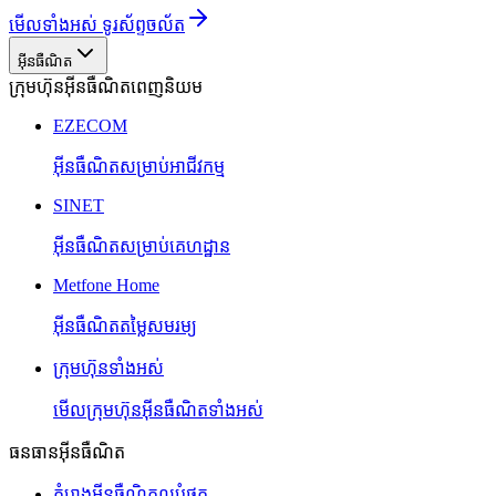
មើលទាំងអស់ ទូរស័ព្ទចល័ត
អ៊ីនធឺណិត
ក្រុមហ៊ុនអ៊ីនធឺណិតពេញនិយម
EZECOM
អ៊ីនធឺណិតសម្រាប់អាជីវកម្ម
SINET
អ៊ីនធឺណិតសម្រាប់គេហដ្ឋាន
Metfone Home
អ៊ីនធឺណិតតម្លៃសមរម្យ
ក្រុមហ៊ុនទាំងអស់
មើលក្រុមហ៊ុនអ៊ីនធឺណិតទាំងអស់
ធនធានអ៊ីនធឺណិត
គំរោងអ៊ីនធឺណិតល្អបំផុត