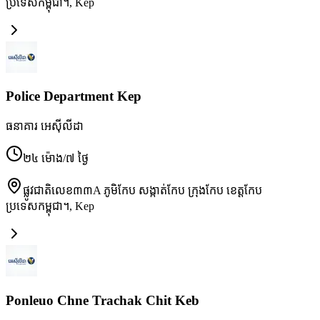
ប្រទេសកម្ពុជា។
,
Kep
Police Department Kep
ធនាគារ អេស៊ីលីដា
២៤ ម៉ោង/៧ ថ្ងៃ
ផ្លូវជាតិលេខ៣៣A ភូមិកែប សង្កាត់កែប ក្រុងកែប ខេត្តកែប
ប្រទេសកម្ពុជា។
,
Kep
Ponleuo Chne Trachak Chit Keb