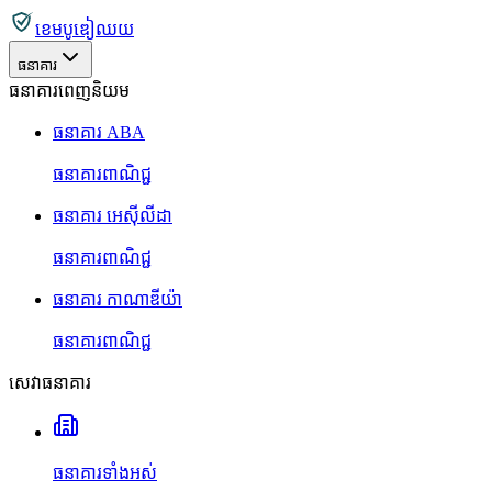
ខេមបូឌៀឈយ
ធនាគារ
ធនាគារពេញនិយម
ធនាគារ ABA
ធនាគារពាណិជ្ជ
ធនាគារ អេស៊ីលីដា
ធនាគារពាណិជ្ជ
ធនាគារ កាណាឌីយ៉ា
ធនាគារពាណិជ្ជ
សេវាធនាគារ
ធនាគារទាំងអស់