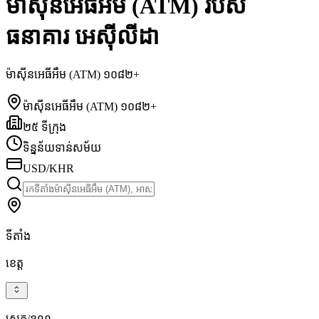
ម៉ាស៊ីនអេធីអឹម (ATM) របស់
ធនាគារ អេស៊ីលីដា
ម៉ាស៊ីនអេធីអឹម (ATM) ១០៨២+
ម៉ាស៊ីនអេធីអឹម (ATM) ១០៨២+
២៥ ទីក្រុង
ទិន្នន័យទាន់សម័យ
USD/KHR
ទីតាំង
ខេត្ត
ស្រុក/ខណ្ឌ