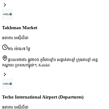
Takhmao Market
ធនាគារ អេស៊ីលីដា
២៤ ម៉ោង/៧ ថ្ងៃ
ផ្ទះលេខ២៩៤ ផ្លូវ២០៦ ភូមិតាខ្មៅ១ សង្កាត់តាខ្មៅ ក្រុងតាខ្មៅ ខេត្ត
កណ្ដាល ប្រទេសកម្ពុជា។
,
Kandal
Techo International Airport (Departures)
ធនាគារ អេស៊ីលីដា