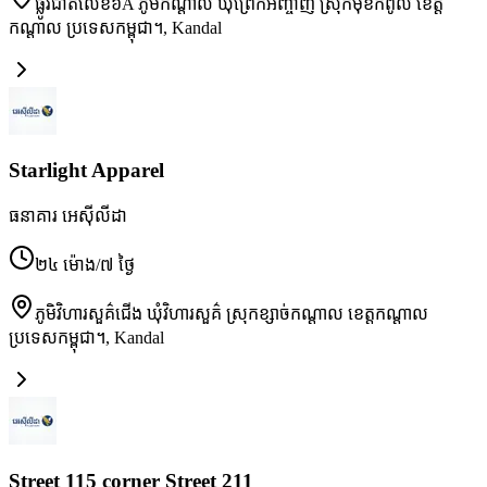
ផ្លូវជាតិលេខ៦A ភូមិកណ្ដាល ឃុំព្រែកអញ្ចាញ ស្រុកមុខកំពូល ខេត្ត
កណ្ដាល ប្រទេសកម្ពុជា។
,
Kandal
Starlight Apparel
ធនាគារ អេស៊ីលីដា
២៤ ម៉ោង/៧ ថ្ងៃ
ភូមិវិហារសួគ៌ជើង ឃុំវិហារសួគ៌ ស្រុកខ្សាច់កណ្ដាល ខេត្តកណ្ដាល
ប្រទេសកម្ពុជា។
,
Kandal
Street 115 corner Street 211