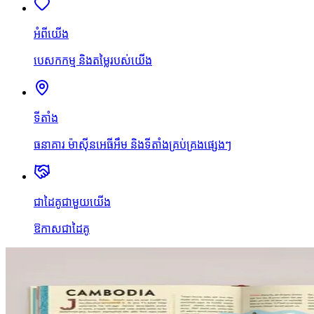
អំពីយើង
បេសកកម្ម និងតម្លៃរបស់យើង
ទីតាំង
ធនាគារ ម៉ាស៊ីនអេធីអឹម និងទីតាំងគ្រប់គ្រងផ្សេងៗ
ជាដៃគូជាមួយយើង
ឱកាសជាដៃគូ