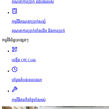
គណនាការប្រាក់ និងបង់រំលស់
កម្មវិធីគណនាប្រាក់សន្សំ
គណនាការប្រាក់ទាំងដើម និងការប្រាក់
កម្មវិធីជំនួយផ្សេងៗ
បង្កើត QR Code
បម្លែងតំបន់ពេលវេលា
កម្មវិធីឥតគិតថ្លៃទាំងអស់