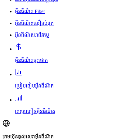
អ៊ីនធឺណិត Fiber
អ៊ីនធឺណិតលឿនបំផុត
អ៊ីនធឺណិតអាជីវកម្ម
អ៊ីនធឺណិតផ្ទះថោក
ប្រៀបធៀបអ៊ីនធឺណិត
តេស្តល្បឿនអ៊ីនធឺណិត
ក្រុមហ៊ុនផ្តល់សេវាអ៊ីនធឺណិត