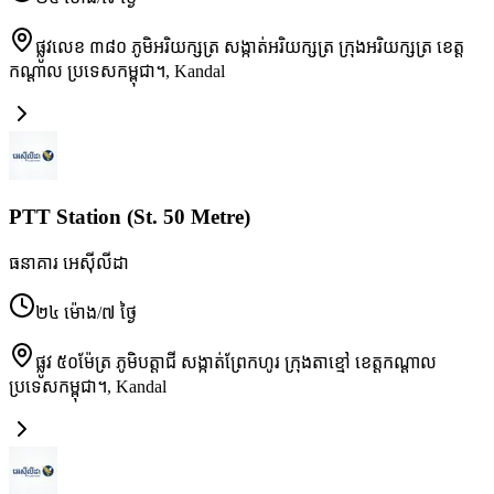
ផ្លូវលេខ ៣៨០ ភូមិអរិយក្សត្រ សង្កាត់អរិយក្សត្រ ក្រុងអរិយក្សត្រ ខេត្ត
កណ្ដាល ប្រទេសកម្ពុជា។
,
Kandal
PTT Station (St. 50 Metre)
ធនាគារ អេស៊ីលីដា
២៤ ម៉ោង/៧ ថ្ងៃ
ផ្លូវ ៥០ម៉ែត្រ ភូមិបត្តាជី សង្កាត់ព្រែកហូរ ក្រុងតាខ្មៅ ខេត្តកណ្ដាល
ប្រទេសកម្ពុជា។
,
Kandal