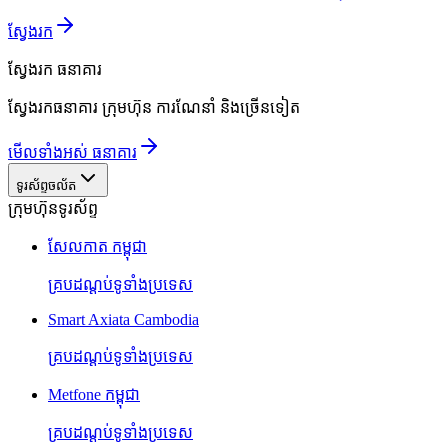
ស្វែងរក
ស្វែងរក
ធនាគារ
ស្វែងរកធនាគារ ក្រុមហ៊ុន ការណែនាំ និងច្រើនទៀត
មើលទាំងអស់ ធនាគារ
ទូរស័ព្ទចល័ត
ក្រុមហ៊ុនទូរស័ព្ទ
សែលកាត កម្ពុជា
គ្របដណ្តប់ទូទាំងប្រទេស
Smart Axiata Cambodia
គ្របដណ្តប់ទូទាំងប្រទេស
Metfone កម្ពុជា
គ្របដណ្តប់ទូទាំងប្រទេស