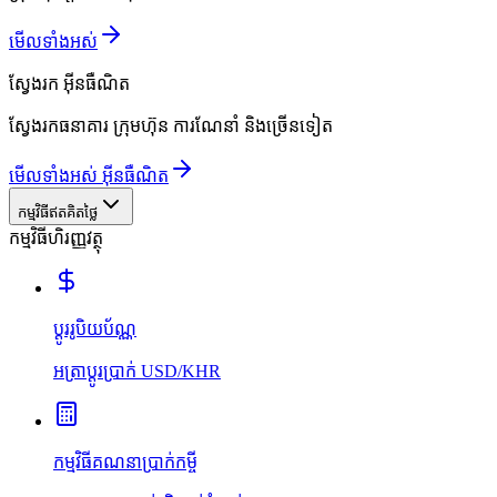
មើលទាំងអស់
ស្វែងរក
អ៊ីនធឺណិត
ស្វែងរកធនាគារ ក្រុមហ៊ុន ការណែនាំ និងច្រើនទៀត
មើលទាំងអស់ អ៊ីនធឺណិត
កម្មវិធីឥតគិតថ្លៃ
កម្មវិធីហិរញ្ញវត្ថុ
ប្ដូររូបិយប័ណ្ណ
អត្រាប្ដូរប្រាក់ USD/KHR
កម្មវិធីគណនាប្រាក់កម្ចី