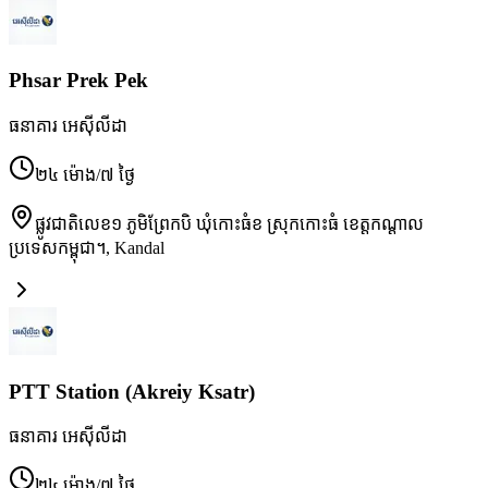
Phsar Prek Pek
ធនាគារ អេស៊ីលីដា
២៤ ម៉ោង/៧ ថ្ងៃ
ផ្លូវជាតិលេខ១ ភូមិព្រែកបិ ឃុំកោះធំខ ស្រុកកោះធំ ខេត្តកណ្ដាល
ប្រទេសកម្ពុជា។
,
Kandal
PTT Station (Akreiy Ksatr)
ធនាគារ អេស៊ីលីដា
២៤ ម៉ោង/៧ ថ្ងៃ