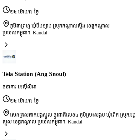
២៤ ម៉ោង/៧ ថ្ងៃ
ភូមិតាព្រហ្ម ឃុំបឹងខ្យាង ស្រុកកណ្ដាលស្ទឹង ខេត្តកណ្ដាល
ប្រទេសកម្ពុជា។
,
Kandal
Tela Station (Ang Snoul)
ធនាគារ អេស៊ីលីដា
២៤ ម៉ោង/៧ ថ្ងៃ
សេនត្រលផាកអង្គស្នួល ផ្លូវជាតិលេខ៤ ភូមិស្រះសង្គម ឃុំពើក ស្រុកអង្គ
ស្នួល ខេត្តកណ្ដាល ប្រទេសកម្ពុជា។
,
Kandal