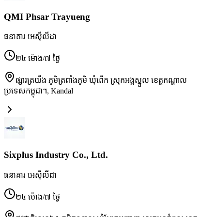
QMI Phsar Trayueng
ធនាគារ អេស៊ីលីដា
២៤ ម៉ោង/៧ ថ្ងៃ
ផ្សារត្រយឹង ភូមិត្រពាំងភូមិ ឃុំពើក ស្រុកអង្គស្នួល ខេត្តកណ្ដាល
ប្រទេសកម្ពុជា។
,
Kandal
Sixplus Industry Co., Ltd.
ធនាគារ អេស៊ីលីដា
២៤ ម៉ោង/៧ ថ្ងៃ