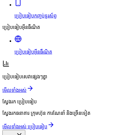
ប្រៀបធៀបកញ្ចប់ទូរស័ព្ទ
ប្រៀបធៀបអ៊ីនធឺណិត
ប្រៀបធៀបអ៊ីនធឺណិត
ប្រៀបធៀបសេវាផ្សេងៗគ្នា
មើលទាំងអស់
ស្វែងរក
ប្រៀបធៀប
ស្វែងរកធនាគារ ក្រុមហ៊ុន ការណែនាំ និងច្រើនទៀត
មើលទាំងអស់ ប្រៀបធៀប