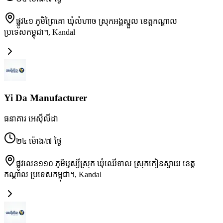
ផ្លូវ៤១ ភូមិព្រៃគោ ឃុំលំហាច ស្រុកអង្គស្នួល ខេត្តកណ្ដាល
ប្រទេសកម្ពុជា។
,
Kandal
Yi Da Manufacturer
ធនាគារ អេស៊ីលីដា
២៤ ម៉ោង/៧ ថ្ងៃ
ផ្លូវលេខ១១០ ភូមិឫស្សីស្រុក ឃុំឈើទាល ស្រុកកៀនស្វាយ ខេត្ត
កណ្ដាល ប្រទេសកម្ពុជា។
,
Kandal