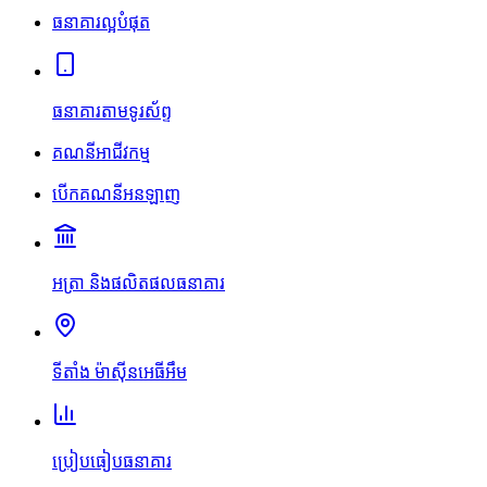
ធនាគារល្អបំផុត
ធនាគារតាមទូរស័ព្ទ
គណនីអាជីវកម្ម
បើកគណនីអនឡាញ
អត្រា និងផលិតផលធនាគារ
ទីតាំង ម៉ាស៊ីនអេធីអឹម
ប្រៀបធៀបធនាគារ