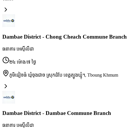
Dambae District - Chong Cheach Commune Branch
ធនាគារ អេស៊ីលីដា
២៤ ម៉ោង/៧ ថ្ងៃ
ភូមិជៀចធំ ឃុំចុងជាច ស្រុកដំបែ ខេត្តត្បូងឃ្មុំ។
,
Tboung Khmum
Dambae District - Dambae Commune Branch
ធនាគារ អេស៊ីលីដា