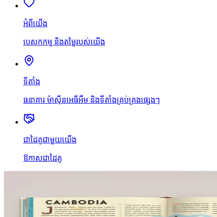
អំពីយើង
បេសកកម្ម និងតម្លៃរបស់យើង
ទីតាំង
ធនាគារ ម៉ាស៊ីនអេធីអឹម និងទីតាំងគ្រប់គ្រងផ្សេងៗ
ជាដៃគូជាមួយយើង
ឱកាសជាដៃគូ