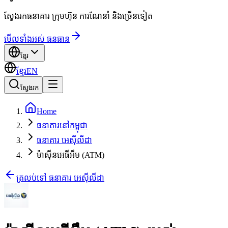
ស្វែងរកធនាគារ ក្រុមហ៊ុន ការណែនាំ និងច្រើនទៀត
មើលទាំងអស់ ធនធាន
ខ្មែរ
ខ្មែរ
EN
ស្វែងរក
Home
ធនាគារនៅកម្ពុជា
ធនាគារ អេស៊ីលីដា
ម៉ាស៊ីនអេធីអឹម (ATM)
ត្រលប់ទៅ ធនាគារ អេស៊ីលីដា