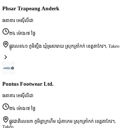
Phsar Trapeang Anderk
ធនាគារ អេស៊ីលីដា
២៤ ម៉ោង/៧ ថ្ងៃ
ផ្លូវលេខ៤១ ភូមិស្ទឹង ឃុំអូរសារាយ ស្រុកត្រាំកក់ ខេត្តតាកែវ។
,
Takeo
Pontus Footwear Ltd.
ធនាគារ អេស៊ីលីដា
២៤ ម៉ោង/៧ ថ្ងៃ
ផ្លូវជាតិលេខ៣ ភូមិខ្លាក្រហឹម ឃុំតាភេម ស្រុកត្រាំកក់ ខេត្តតាកែវ។
,
Takeo