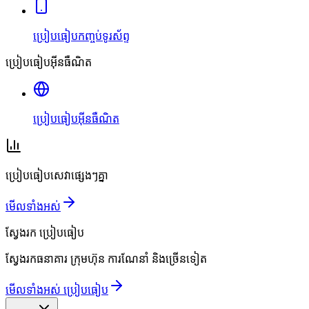
ប្រៀបធៀបកញ្ចប់ទូរស័ព្ទ
ប្រៀបធៀបអ៊ីនធឺណិត
ប្រៀបធៀបអ៊ីនធឺណិត
ប្រៀបធៀបសេវាផ្សេងៗគ្នា
មើលទាំងអស់
ស្វែងរក
ប្រៀបធៀប
ស្វែងរកធនាគារ ក្រុមហ៊ុន ការណែនាំ និងច្រើនទៀត
មើលទាំងអស់ ប្រៀបធៀប