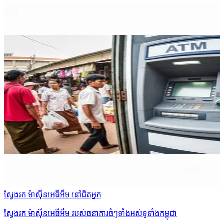
ស្វែងរក ម៉ាស៊ីនអេធីអឹម នៅជិតអ្នក
ស្វែងរក ម៉ាស៊ីនអេធីអឹម របស់ធនាគារធំៗទាំងអស់ទូទាំងកម្ពុជា