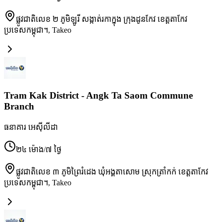
ផ្លូវជាតិលេខ ២ ភូមិឡូរី សង្កាត់រកាក្នុង ក្រុងដូនកែវ ខេត្តតាកែវ
ប្រទេសកម្ពុជា។
,
Takeo
Tram Kak District - Angk Ta Saom Commune
Branch
ធនាគារ អេស៊ីលីដា
២៤ ម៉ោង/៧ ថ្ងៃ
ផ្លូវជាតិលេខ ៣ ភូមិព្រៃរំដេង ឃុំអង្គតាសោម ស្រុកត្រាំកក់ ខេត្តតាកែវ
ប្រទេសកម្ពុជា។
,
Takeo