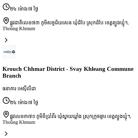
២៤ ម៉ោង/៧ ថ្ងៃ
ផ្លូវជាតិលេខ៧៣ ភូមិសច្ចជ័យសេន ឃុំដំបែ ស្រុកដំបែ ខេត្តត្បូងឃ្មុំ។
,
Tboung Khmum
Krouch Chhmar District - Svay Khleang Commune
Branch
ធនាគារ អេស៊ីលីដា
២៤ ម៉ោង/៧ ថ្ងៃ
ផ្លូវលេខ៣៧១ ភូមិទីប្រាំពីរ ឃុំស្វាយឃ្លាំង ស្រុកក្រូចឆ្មារ ខេត្តត្បូងឃ្មុំ។
,
Tboung Khmum