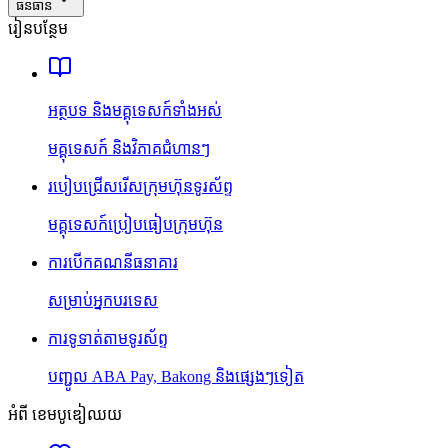
ធនធាន
រៀនបន្ថែម
អត្ថបទ និងមគ្គុទេសក៍ទាំងអស់
មគ្គុទេសក៍ និងវិភាគជំហានៗ
របៀបជ្រើសរើសក្រុមហ៊ុនទូរស័ព្ទ
មគ្គុទេសក៍ប្រៀបធៀបក្រុមហ៊ុន
ការបើកគណនីធនាគារ
សម្រាប់អ្នកបរទេស
ការទូទាត់តាមទូរស័ព្ទ
បញ្ជូល ABA Pay, Bakong និងផ្សេងៗទៀត
អំពី ខេមបូឌៀឈយ