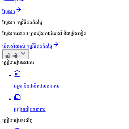
ស្វែងរក
ស្វែងរក
កម្មវិធីឥតគិតថ្លៃ
ស្វែងរកធនាគារ ក្រុមហ៊ុន ការណែនាំ និងច្រើនទៀត
មើលទាំងអស់ កម្មវិធីឥតគិតថ្លៃ
ប្រៀបធៀប
ប្រៀបធៀបធនាគារ
អត្រា និងផលិតផលធនាគារ
ប្រៀបធៀបធនាគារ
ប្រៀបធៀបទូរស័ព្ទ