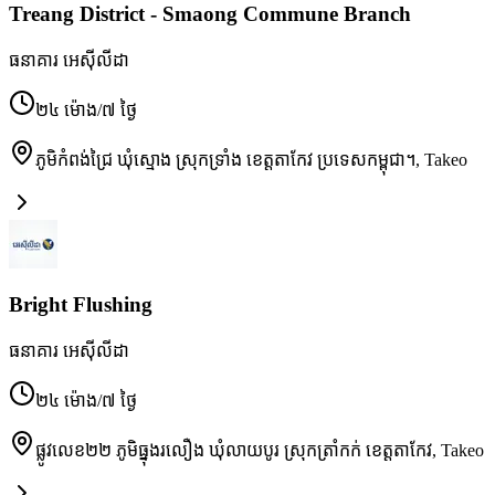
Treang District -​​ Smaong Commune Branch
ធនាគារ អេស៊ីលីដា
២៤ ម៉ោង/៧ ថ្ងៃ
ភូមិកំពង់ជ្រៃ ឃុំស្មោង ស្រុកទ្រាំង ខេត្តតាកែវ ប្រទេសកម្ពុជា។
,
Takeo
Bright Flushing
ធនាគារ អេស៊ីលីដា
២៤ ម៉ោង/៧ ថ្ងៃ
ផ្លូវលេខ២២ ភូមិធ្នុងរលឿង ឃុំលាយបូរ ស្រុកត្រាំកក់ ខេត្តតាកែវ
,
Takeo