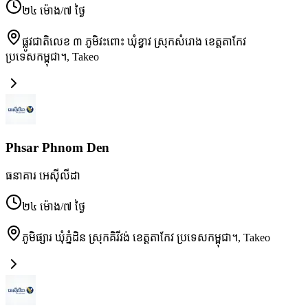
២៤ ម៉ោង/៧ ថ្ងៃ
ផ្លូវជាតិលេខ ៣ ភូមិវះពោះ ឃុំខ្វាវ ស្រុកសំរោង ខេត្តតាកែវ
ប្រទេសកម្ពុជា។
,
Takeo
Phsar Phnom Den
ធនាគារ អេស៊ីលីដា
២៤ ម៉ោង/៧ ថ្ងៃ
ភូមិផ្សារ ឃុំភ្នំដិន ស្រុកគិរីវង់ ខេត្តតាកែវ ប្រទេសកម្ពុជា។
,
Takeo