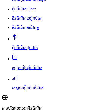
អ៊ីនធឺណិត Fiber
អ៊ីនធឺណិតលឿនបំផុត
អ៊ីនធឺណិតអាជីវកម្ម
អ៊ីនធឺណិតផ្ទះថោក
ប្រៀបធៀបអ៊ីនធឺណិត
តេស្តល្បឿនអ៊ីនធឺណិត
ក្រុមហ៊ុនផ្តល់សេវាអ៊ីនធឺណិត