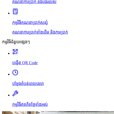
គណនាការប្រាក់ និងបង់រំលស់
កម្មវិធីគណនាប្រាក់សន្សំ
គណនាការប្រាក់ទាំងដើម និងការប្រាក់
កម្មវិធីជំនួយផ្សេងៗ
បង្កើត QR Code
បម្លែងតំបន់ពេលវេលា
កម្មវិធីឥតគិតថ្លៃទាំងអស់