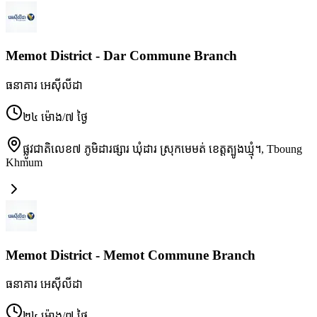
Memot District - Dar Commune Branch
ធនាគារ អេស៊ីលីដា
២៤ ម៉ោង/៧ ថ្ងៃ
ផ្លូវជាតិលេខ៧ ភូមិដារផ្សារ ឃុំដារ ស្រុកមេមត់ ខេត្តត្បូងឃ្មុំ។
,
Tboung
Khmum
Memot District - Memot Commune Branch
ធនាគារ អេស៊ីលីដា
២៤ ម៉ោង/៧ ថ្ងៃ