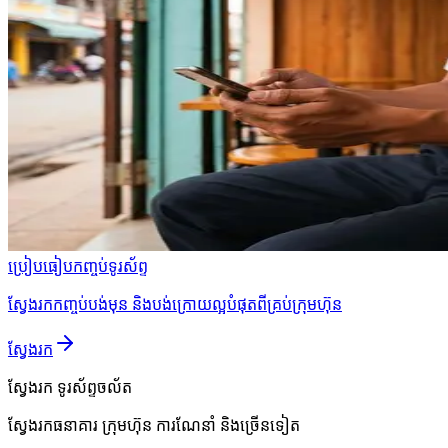
ប្រៀបធៀបកញ្ចប់ទូរស័ព្ទ
ស្វែងរកកញ្ចប់បង់មុន និងបង់ក្រោយល្អបំផុតពីគ្រប់ក្រុមហ៊ុន
ស្វែងរក
ស្វែងរក
ទូរស័ព្ទចល័ត
ស្វែងរកធនាគារ ក្រុមហ៊ុន ការណែនាំ និងច្រើនទៀត