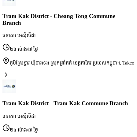
Tram Kak District - Cheang Tong Commune
Branch
ធនាគារ អេស៊ីលីដា
២៤ ម៉ោង/៧ ថ្ងៃ
ភូមិស្រែខ្វាវ ឃុំជាងទង ស្រុកត្រាំកក់ ខេត្តតាកែវ ប្រទេសកម្ពុជា។
,
Takeo
Tram Kak District - Tram Kak Commune Branch
ធនាគារ អេស៊ីលីដា
២៤ ម៉ោង/៧ ថ្ងៃ