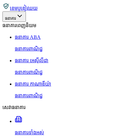
ខេមបូឌៀឈយ
ធនាគារ
ធនាគារពេញនិយម
ធនាគារ ABA
ធនាគារពាណិជ្ជ
ធនាគារ អេស៊ីលីដា
ធនាគារពាណិជ្ជ
ធនាគារ កាណាឌីយ៉ា
ធនាគារពាណិជ្ជ
សេវាធនាគារ
ធនាគារទាំងអស់