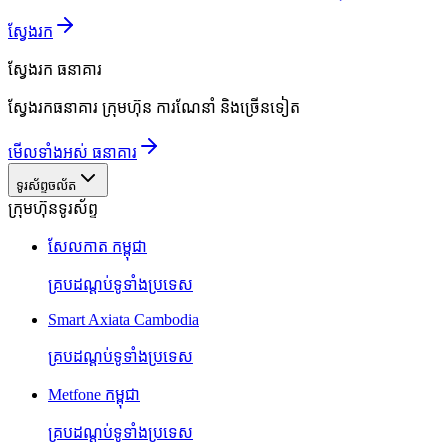
ស្វែងរក
ស្វែងរក
ធនាគារ
ស្វែងរកធនាគារ ក្រុមហ៊ុន ការណែនាំ និងច្រើនទៀត
មើលទាំងអស់ ធនាគារ
ទូរស័ព្ទចល័ត
ក្រុមហ៊ុនទូរស័ព្ទ
សែលកាត កម្ពុជា
គ្របដណ្តប់ទូទាំងប្រទេស
Smart Axiata Cambodia
គ្របដណ្តប់ទូទាំងប្រទេស
Metfone កម្ពុជា
គ្របដណ្តប់ទូទាំងប្រទេស