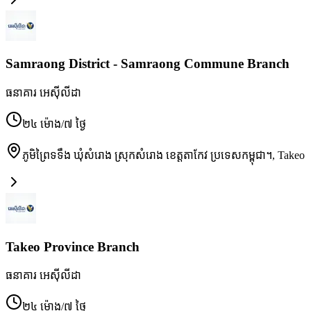
Samraong District - Samraong Commune Branch
ធនាគារ អេស៊ីលីដា
២៤ ម៉ោង/៧ ថ្ងៃ
ភូមិព្រៃទទឹង ឃុំសំរោង ស្រុកសំរោង ខេត្តតាកែវ ប្រទេសកម្ពុជា។
,
Takeo
Takeo Province Branch
ធនាគារ អេស៊ីលីដា
២៤ ម៉ោង/៧ ថ្ងៃ