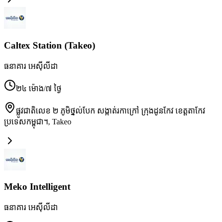
Caltex Station (Takeo)
ធនាគារ អេស៊ីលីដា
២៤ ម៉ោង/៧ ថ្ងៃ
ផ្លូវជាតិលេខ ២ ភូមិថ្នល់បែក សង្កាត់រកាក្រៅ ក្រុងដូនកែវ ខេត្តតាកែវ
ប្រទេសកម្ពុជា។
,
Takeo
Meko Intelligent
ធនាគារ អេស៊ីលីដា