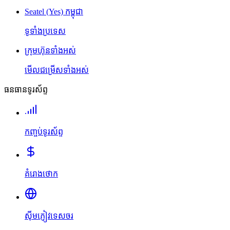
Seatel (Yes) កម្ពុជា
ទូទាំងប្រទេស
ក្រុមហ៊ុនទាំងអស់
មើលជម្រើសទាំងអស់
ធនធានទូរស័ព្ទ
កញ្ចប់ទូរស័ព្ទ
គំរោងថោក
ស៊ីមភ្ញៀវទេសចរ