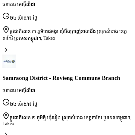
ធនាគារ អេស៊ីលីដា
២៤ ម៉ោង/៧ ថ្ងៃ
ផ្លូវជាតិលេខ ៣ ភូមិពេជចង្វា ឃុំបឹងត្រាញ់ខាងជើង ស្រុកសំរោង ខេត្ត
តាកែវ ប្រទេសកម្ពុជា។
,
Takeo
Samraong District - Rovieng Commune Branch
ធនាគារ អេស៊ីលីដា
២៤ ម៉ោង/៧ ថ្ងៃ
ផ្លូវជាតិលេខ ២ ភូមិថ្មី ឃុំរវៀង ស្រុកសំរោង ខេត្តតាកែវ ប្រទេសកម្ពុជា។
,
Takeo