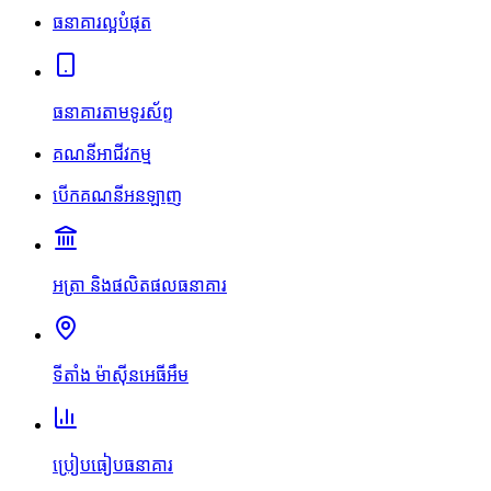
ធនាគារល្អបំផុត
ធនាគារតាមទូរស័ព្ទ
គណនីអាជីវកម្ម
បើកគណនីអនឡាញ
អត្រា និងផលិតផលធនាគារ
ទីតាំង ម៉ាស៊ីនអេធីអឹម
ប្រៀបធៀបធនាគារ