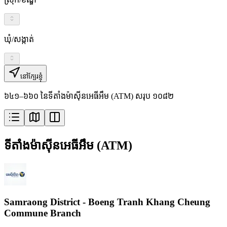
ឃុំ/សង្កាត់
នៅក្បែរខ្ញុំ
៦៤១–៦៦០ នៃទីតាំងម៉ាស៊ីនអេធីអឹម (ATM) សរុប ១០៨២
ទីតាំងម៉ាស៊ីនអេធីអឹម (ATM)
Samraong District - Boeng Tranh Khang Cheung
Commune Branch