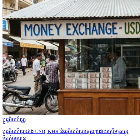
ប្ដូររូបិយប័ណ្ណ
ប្ដូររូបិយប័ណ្ណរវាង USD, KHR និងរូបិយប័ណ្ណផ្សេងៗដោយប្រើអត្រាប្ដូរ
ប្រាក់បច្ចុប្បន្ន