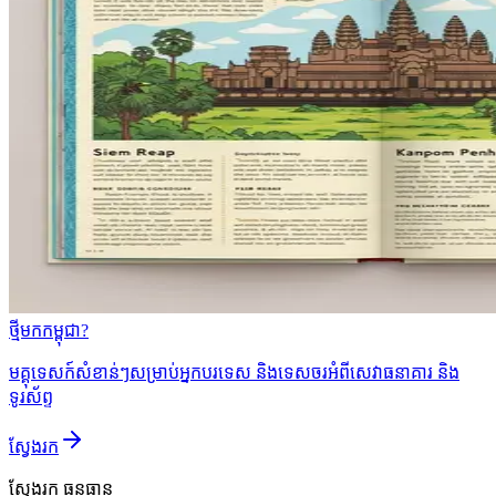
ថ្មីមកកម្ពុជា?
មគ្គុទេសក៍សំខាន់ៗសម្រាប់អ្នកបរទេស និងទេសចរអំពីសេវាធនាគារ និង
ទូរស័ព្ទ
ស្វែងរក
ស្វែងរក
ធនធាន