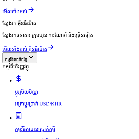
មើលទាំងអស់
ស្វែងរក
អ៊ីនធឺណិត
ស្វែងរកធនាគារ ក្រុមហ៊ុន ការណែនាំ និងច្រើនទៀត
មើលទាំងអស់ អ៊ីនធឺណិត
កម្មវិធីឥតគិតថ្លៃ
កម្មវិធីហិរញ្ញវត្ថុ
ប្ដូររូបិយប័ណ្ណ
អត្រាប្ដូរប្រាក់ USD/KHR
កម្មវិធីគណនាប្រាក់កម្ចី