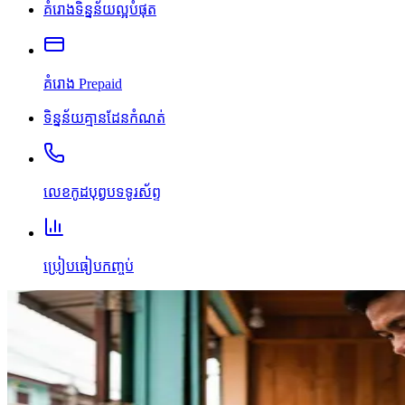
គំរោងទិន្នន័យល្អបំផុត
គំរោង Prepaid
ទិន្នន័យគ្មានដែនកំណត់
លេខកូដបុព្វបទទូរស័ព្ទ
ប្រៀបធៀបកញ្ចប់