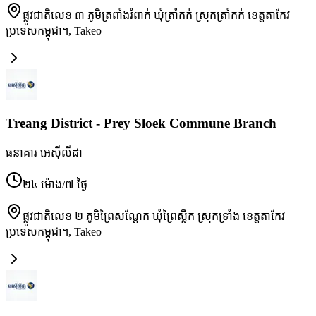
ផ្លូវជាតិលេខ ៣ ភូមិត្រពាំងរំពាក់ ឃុំត្រាំកក់ ស្រុកត្រាំកក់ ខេត្តតាកែវ
ប្រទេសកម្ពុជា។
,
Takeo
Treang District - Prey Sloek Commune Branch
ធនាគារ អេស៊ីលីដា
២៤ ម៉ោង/៧ ថ្ងៃ
ផ្លូវជាតិលេខ ២ ភូមិព្រៃសណ្ដែក ឃុំព្រៃស្លឹក ស្រុកទ្រាំង ខេត្តតាកែវ
ប្រទេសកម្ពុជា។
,
Takeo