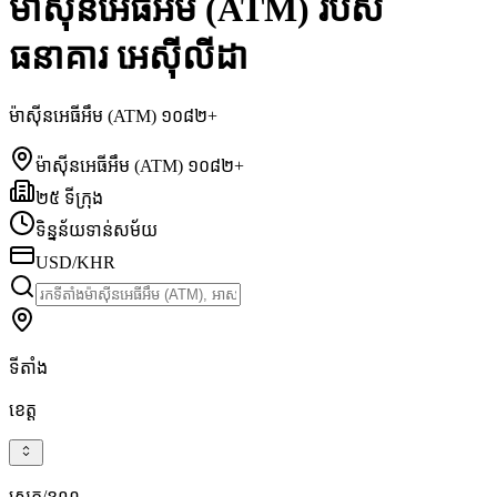
ម៉ាស៊ីនអេធីអឹម (ATM) របស់
ធនាគារ អេស៊ីលីដា
ម៉ាស៊ីនអេធីអឹម (ATM) ១០៨២+
ម៉ាស៊ីនអេធីអឹម (ATM) ១០៨២+
២៥ ទីក្រុង
ទិន្នន័យទាន់សម័យ
USD/KHR
ទីតាំង
ខេត្ត
ស្រុក/ខណ្ឌ