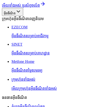
មើលទាំងអស់ ទូរស័ព្ទចល័ត
អ៊ីនធឺណិត
ក្រុមហ៊ុនអ៊ីនធឺណិតពេញនិយម
EZECOM
អ៊ីនធឺណិតសម្រាប់អាជីវកម្ម
SINET
អ៊ីនធឺណិតសម្រាប់គេហដ្ឋាន
Metfone Home
អ៊ីនធឺណិតតម្លៃសមរម្យ
ក្រុមហ៊ុនទាំងអស់
មើលក្រុមហ៊ុនអ៊ីនធឺណិតទាំងអស់
ធនធានអ៊ីនធឺណិត
គំរោងអ៊ីនធឺណិតល្អបំផុត