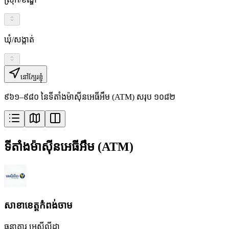
ឃុំ/សង្កាត់
នៅក្បែរខ្ញុំ
៩៦១–៩៨០ នៃទីតាំងម៉ាស៊ីនអេធីអឹម (ATM) សរុប ១០៨២
ទីតាំងម៉ាស៊ីនអេធីអឹម (ATM)
សាខា​ខេត្តកំពង់ចាម
ធនាគារ អេស៊ីលីដា