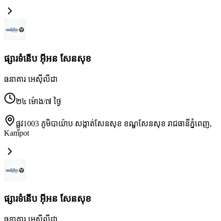
ផ្សារទំនើប អ៊ីអន សែនសុខ
ធនាគារ អេស៊ីលីដា
២៤ ម៉ោង/៧ ថ្ងៃ
ផ្លូវ1003 ភូមិបាយ៉ាប សង្កាត់សែនសុខ ខណ្ឌសែនសុខ រាជធានីភ្នំពេញ
,
Kampot
ផ្សារទំនើប អ៊ីអន សែនសុខ
ធនាគារ អេស៊ីលីដា