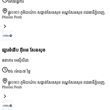
ម៉ោងធ្វើការ
ផ្លូវ1003 ភូមិបាយ៉ាប សង្កាត់សែនសុខ ខណ្ឌសែនសុខ រាជធានីភ្នំពេញ
,
Phnom Penh
ផ្សារទំនើប អ៊ីអន សែនសុខ
ធនាគារ អេស៊ីលីដា
២៤ ម៉ោង/៧ ថ្ងៃ
ផ្លូវ1003 ភូមិបាយ៉ាប សង្កាត់សែនសុខ ខណ្ឌសែនសុខ រាជធានីភ្នំពេញ
,
Phnom Penh