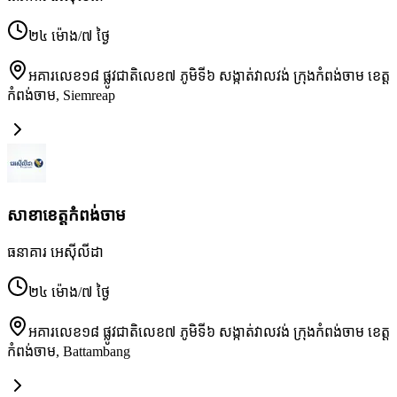
២៤ ម៉ោង/៧ ថ្ងៃ
អគារលេខ១៨ ផ្លូវជាតិលេខ៧ ភូមិទី៦ សង្កាត់វាលវង់ ក្រុងកំពង់ចាម ខេត្ត
កំពង់ចាម
,
Siemreap
សាខា​ខេត្តកំពង់ចាម
ធនាគារ អេស៊ីលីដា
២៤ ម៉ោង/៧ ថ្ងៃ
អគារលេខ១៨ ផ្លូវជាតិលេខ៧ ភូមិទី៦ សង្កាត់វាលវង់ ក្រុងកំពង់ចាម ខេត្ត
កំពង់ចាម
,
Battambang