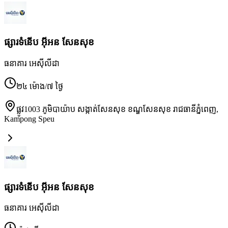
ផ្សារទំនើប អ៊ីអន សែនសុខ
ធនាគារ អេស៊ីលីដា
២៤ ម៉ោង/៧ ថ្ងៃ
ផ្លូវ1003 ភូមិបាយ៉ាប សង្កាត់សែនសុខ ខណ្ឌសែនសុខ រាជធានីភ្នំពេញ
,
Kampong Speu
ផ្សារទំនើប អ៊ីអន សែនសុខ
ធនាគារ អេស៊ីលីដា