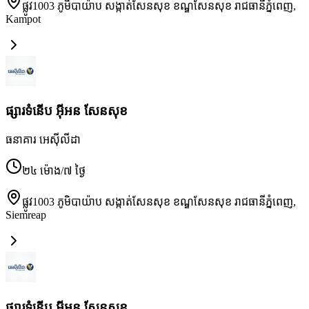
ផ្លូវ1003 ភូមិបាយ៉ាប សង្កាត់សែនសុខ ខណ្ឌសែនសុខ រាជធានីភ្នំពេញ
,
Kampot
ផ្សារទំនើប អ៊ីអន សែនសុខ
ធនាគារ អេស៊ីលីដា
២៤ ម៉ោង/៧ ថ្ងៃ
ផ្លូវ1003 ភូមិបាយ៉ាប សង្កាត់សែនសុខ ខណ្ឌសែនសុខ រាជធានីភ្នំពេញ
,
Siemreap
ផ្សារទំនើប អ៊ីអន សែនសុខ