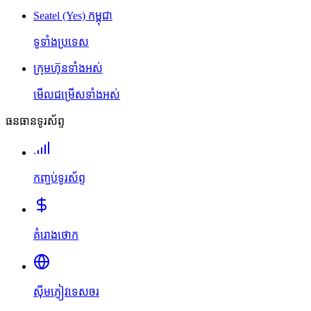
Seatel (Yes) កម្ពុជា
ទូទាំងប្រទេស
ក្រុមហ៊ុនទាំងអស់
មើលជម្រើសទាំងអស់
ធនធានទូរស័ព្ទ
កញ្ចប់ទូរស័ព្ទ
គំរោងថោក
ស៊ីមភ្ញៀវទេសចរ