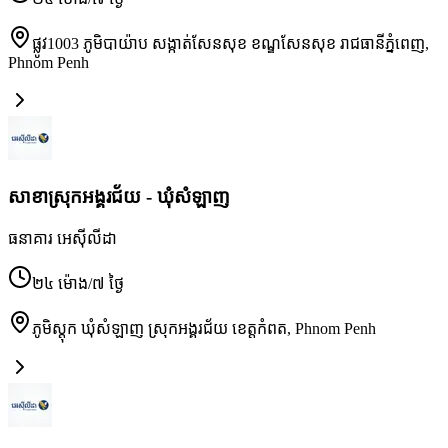
ផ្លូវ1003 ភូមិបាយ៉ាប សង្កាត់សែនសុខ ខណ្ឌសែនសុខ រាជធានីភ្នំពេញ
,
Phnom Penh
សាខាស្រុកអង្គរជ័យ - ឃុំសំឡាញ
ធនាគារ អេស៊ីលីដា
២៤ ម៉ោង/៧ ថ្ងៃ
ភូមិស្តុក ឃុំសំឡាញ ស្រុកអង្គរជ័យ ខេត្តកំពត
,
Phnom Penh