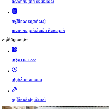
គណនាការប្រាក់ និងបង់រំលស់
កម្មវិធីគណនាប្រាក់សន្សំ
គណនាការប្រាក់ទាំងដើម និងការប្រាក់
កម្មវិធីជំនួយផ្សេងៗ
បង្កើត QR Code
បម្លែងតំបន់ពេលវេលា
កម្មវិធីឥតគិតថ្លៃទាំងអស់