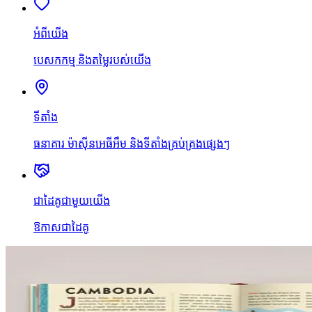
អំពីយើង
បេសកកម្ម និងតម្លៃរបស់យើង
ទីតាំង
ធនាគារ ម៉ាស៊ីនអេធីអឹម និងទីតាំងគ្រប់គ្រងផ្សេងៗ
ជាដៃគូជាមួយយើង
ឱកាសជាដៃគូ