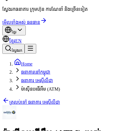
ស្វែងរកធនាគារ ក្រុមហ៊ុន ការណែនាំ និងច្រើនទៀត
មើលទាំងអស់ ធនធាន
ខ្មែរ
ខ្មែរ
EN
ស្វែងរក
Home
ធនាគារនៅកម្ពុជា
ធនាគារ អេស៊ីលីដា
ម៉ាស៊ីនអេធីអឹម (ATM)
ត្រលប់ទៅ ធនាគារ អេស៊ីលីដា