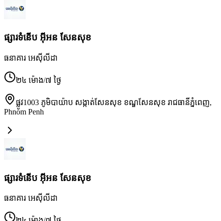
ផ្សារទំនើប អ៊ីអន សែនសុខ
ធនាគារ អេស៊ីលីដា
២៤ ម៉ោង/៧ ថ្ងៃ
ផ្លូវ1003 ភូមិបាយ៉ាប សង្កាត់សែនសុខ ខណ្ឌសែនសុខ រាជធានីភ្នំពេញ
,
Phnom Penh
ផ្សារទំនើប អ៊ីអន សែនសុខ
ធនាគារ អេស៊ីលីដា
២៤ ម៉ោង/៧ ថ្ងៃ