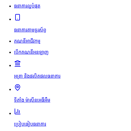
ធនាគារល្អបំផុត
ធនាគារតាមទូរស័ព្ទ
គណនីអាជីវកម្ម
បើកគណនីអនឡាញ
អត្រា និងផលិតផលធនាគារ
ទីតាំង ម៉ាស៊ីនអេធីអឹម
ប្រៀបធៀបធនាគារ