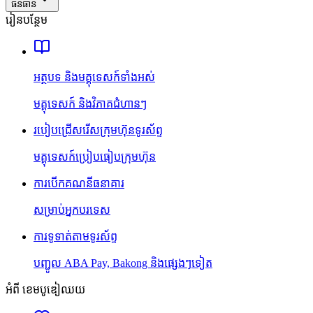
ធនធាន
រៀនបន្ថែម
អត្ថបទ និងមគ្គុទេសក៍ទាំងអស់
មគ្គុទេសក៍ និងវិភាគជំហានៗ
របៀបជ្រើសរើសក្រុមហ៊ុនទូរស័ព្ទ
មគ្គុទេសក៍ប្រៀបធៀបក្រុមហ៊ុន
ការបើកគណនីធនាគារ
សម្រាប់អ្នកបរទេស
ការទូទាត់តាមទូរស័ព្ទ
បញ្ជូល ABA Pay, Bakong និងផ្សេងៗទៀត
អំពី ខេមបូឌៀឈយ