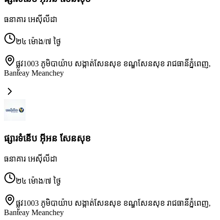
ធនាគារ អេស៊ីលីដា
២៤ ម៉ោង/៧ ថ្ងៃ
ផ្លូវ1003 ភូមិបាយ៉ាប សង្កាត់សែនសុខ ខណ្ឌសែនសុខ រាជធានីភ្នំពេញ
,
Banteay Meanchey
ផ្សារទំនើប អ៊ីអន សែនសុខ
ធនាគារ អេស៊ីលីដា
២៤ ម៉ោង/៧ ថ្ងៃ
ផ្លូវ1003 ភូមិបាយ៉ាប សង្កាត់សែនសុខ ខណ្ឌសែនសុខ រាជធានីភ្នំពេញ
,
Banteay Meanchey