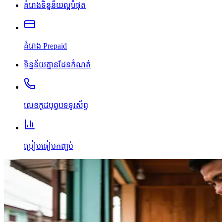
គំរោងទិន្នន័យល្អបំផុត
គំរោង Prepaid
ទិន្នន័យគ្មានដែនកំណត់
លេខកូដបុព្វបទទូរស័ព្ទ
ប្រៀបធៀបកញ្ចប់