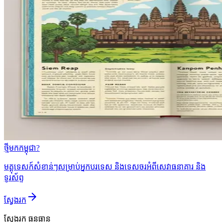
ថ្មីមកកម្ពុជា?
មគ្គុទេសក៍សំខាន់ៗសម្រាប់អ្នកបរទេស និងទេសចរអំពីសេវាធនាគារ និង
ទូរស័ព្ទ
ស្វែងរក
ស្វែងរក
ធនធាន