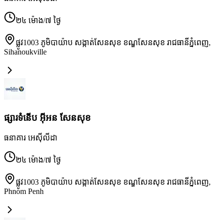
២៤ ម៉ោង/៧ ថ្ងៃ
ផ្លូវ1003 ភូមិបាយ៉ាប សង្កាត់សែនសុខ ខណ្ឌសែនសុខ រាជធានីភ្នំពេញ
,
Sihanoukville
ផ្សារទំនើប អ៊ីអន សែនសុខ
ធនាគារ អេស៊ីលីដា
២៤ ម៉ោង/៧ ថ្ងៃ
ផ្លូវ1003 ភូមិបាយ៉ាប សង្កាត់សែនសុខ ខណ្ឌសែនសុខ រាជធានីភ្នំពេញ
,
Phnom Penh