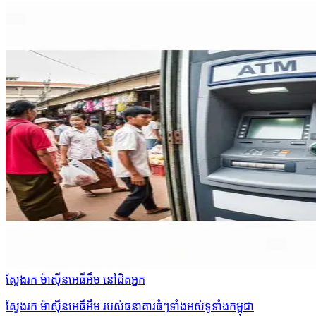
ស្វែងរក ម៉ាស៊ីនអេធីអឹម នៅជិតអ្នក
ស្វែងរក ម៉ាស៊ីនអេធីអឹម របស់ធនាគារធំៗទាំងអស់ទូទាំងកម្ពុជា