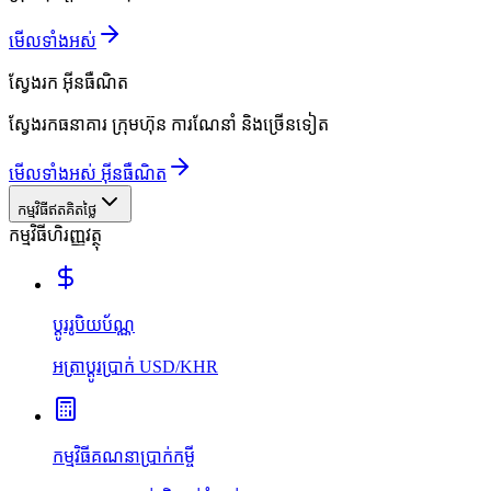
មើលទាំងអស់
ស្វែងរក
អ៊ីនធឺណិត
ស្វែងរកធនាគារ ក្រុមហ៊ុន ការណែនាំ និងច្រើនទៀត
មើលទាំងអស់ អ៊ីនធឺណិត
កម្មវិធីឥតគិតថ្លៃ
កម្មវិធីហិរញ្ញវត្ថុ
ប្ដូររូបិយប័ណ្ណ
អត្រាប្ដូរប្រាក់ USD/KHR
កម្មវិធីគណនាប្រាក់កម្ចី