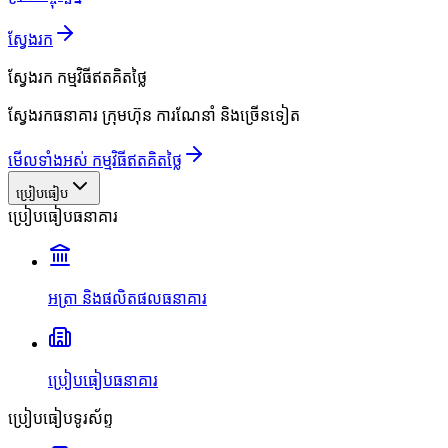
ស្វែងរក
ស្វែងរក
កម្មវិធីឥតគិតថ្លៃ
ស្វែងរកធនាគារ ក្រុមហ៊ុន ការណែនាំ និងច្រើនទៀត
មើលទាំងអស់ កម្មវិធីឥតគិតថ្លៃ
ប្រៀបធៀប
ប្រៀបធៀបធនាគារ
អត្រា និងផលិតផលធនាគារ
ប្រៀបធៀបធនាគារ
ប្រៀបធៀបទូរស័ព្ទ