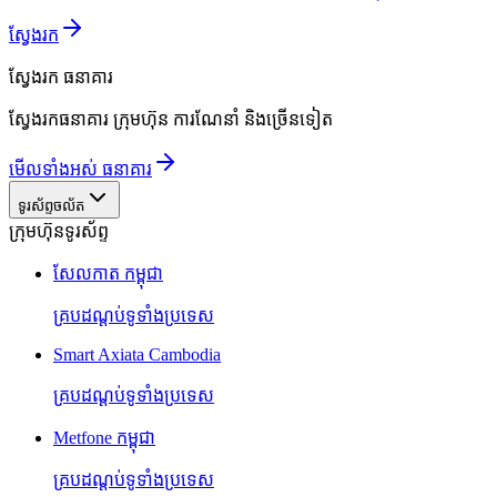
ស្វែងរក
ស្វែងរក
ធនាគារ
ស្វែងរកធនាគារ ក្រុមហ៊ុន ការណែនាំ និងច្រើនទៀត
មើលទាំងអស់ ធនាគារ
ទូរស័ព្ទចល័ត
ក្រុមហ៊ុនទូរស័ព្ទ
សែលកាត កម្ពុជា
គ្របដណ្តប់ទូទាំងប្រទេស
Smart Axiata Cambodia
គ្របដណ្តប់ទូទាំងប្រទេស
Metfone កម្ពុជា
គ្របដណ្តប់ទូទាំងប្រទេស