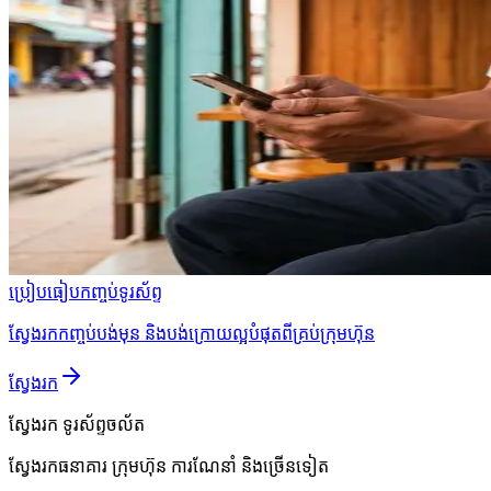
ប្រៀបធៀបកញ្ចប់ទូរស័ព្ទ
ស្វែងរកកញ្ចប់បង់មុន និងបង់ក្រោយល្អបំផុតពីគ្រប់ក្រុមហ៊ុន
ស្វែងរក
ស្វែងរក
ទូរស័ព្ទចល័ត
ស្វែងរកធនាគារ ក្រុមហ៊ុន ការណែនាំ និងច្រើនទៀត