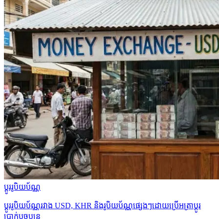
ប្ដូររូបិយប័ណ្ណ
ប្ដូររូបិយប័ណ្ណរវាង USD, KHR និងរូបិយប័ណ្ណផ្សេងៗដោយប្រើអត្រាប្ដូរ
ប្រាក់បច្ចុប្បន្ន