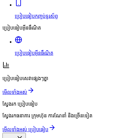
ប្រៀបធៀបកញ្ចប់ទូរស័ព្ទ
ប្រៀបធៀបអ៊ីនធឺណិត
ប្រៀបធៀបអ៊ីនធឺណិត
ប្រៀបធៀបសេវាផ្សេងៗគ្នា
មើលទាំងអស់
ស្វែងរក
ប្រៀបធៀប
ស្វែងរកធនាគារ ក្រុមហ៊ុន ការណែនាំ និងច្រើនទៀត
មើលទាំងអស់ ប្រៀបធៀប