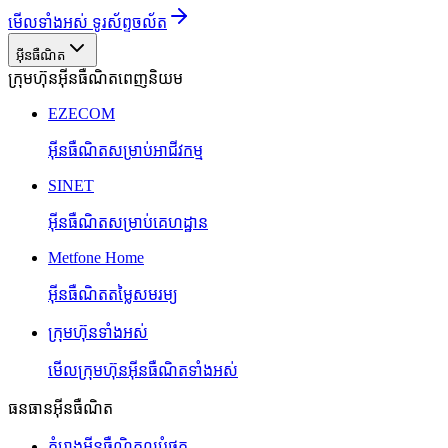
មើលទាំងអស់ ទូរស័ព្ទចល័ត
អ៊ីនធឺណិត
ក្រុមហ៊ុនអ៊ីនធឺណិតពេញនិយម
EZECOM
អ៊ីនធឺណិតសម្រាប់អាជីវកម្ម
SINET
អ៊ីនធឺណិតសម្រាប់គេហដ្ឋាន
Metfone Home
អ៊ីនធឺណិតតម្លៃសមរម្យ
ក្រុមហ៊ុនទាំងអស់
មើលក្រុមហ៊ុនអ៊ីនធឺណិតទាំងអស់
ធនធានអ៊ីនធឺណិត
គំរោងអ៊ីនធឺណិតល្អបំផុត