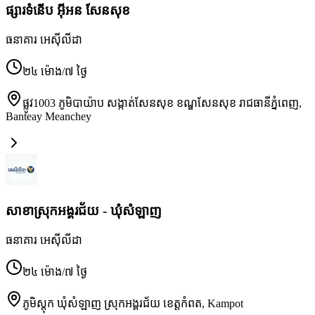
ផ្សារទំនើប អ៊ីអន សែនសុខ
ធនាគារ អេស៊ីលីដា
២៤ ម៉ោង/៧ ថ្ងៃ
ផ្លូវ1003 ភូមិបាយ៉ាប សង្កាត់សែនសុខ ខណ្ឌសែនសុខ រាជធានីភ្នំពេញ
,
Banteay Meanchey
សាខាស្រុកអង្គរជ័យ - ឃុំសំឡាញ
ធនាគារ អេស៊ីលីដា
២៤ ម៉ោង/៧ ថ្ងៃ
ភូមិស្តុក ឃុំសំឡាញ ស្រុកអង្គរជ័យ ខេត្តកំពត
,
Kampot