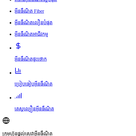
អ៊ីនធឺណិត Fiber
អ៊ីនធឺណិតលឿនបំផុត
អ៊ីនធឺណិតអាជីវកម្ម
អ៊ីនធឺណិតផ្ទះថោក
ប្រៀបធៀបអ៊ីនធឺណិត
តេស្តល្បឿនអ៊ីនធឺណិត
ក្រុមហ៊ុនផ្តល់សេវាអ៊ីនធឺណិត