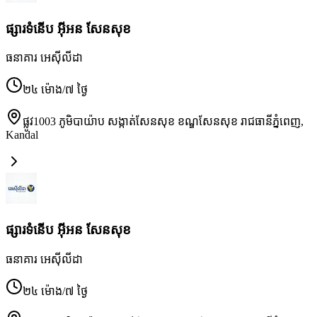
ផ្សារទំនើប អ៊ីអន សែនសុខ
ធនាគារ អេស៊ីលីដា
២៤ ម៉ោង/៧ ថ្ងៃ
ផ្លូវ1003 ភូមិបាយ៉ាប សង្កាត់សែនសុខ ខណ្ឌសែនសុខ រាជធានីភ្នំពេញ
,
Kandal
ផ្សារទំនើប អ៊ីអន សែនសុខ
ធនាគារ អេស៊ីលីដា
២៤ ម៉ោង/៧ ថ្ងៃ