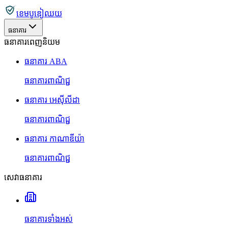
ខេមបូឌៀឈយ
ធនាគារ
ធនាគារពេញនិយម
ធនាគារ ABA
ធនាគារពាណិជ្ជ
ធនាគារ អេស៊ីលីដា
ធនាគារពាណិជ្ជ
ធនាគារ កាណាឌីយ៉ា
ធនាគារពាណិជ្ជ
សេវាធនាគារ
ធនាគារទាំងអស់