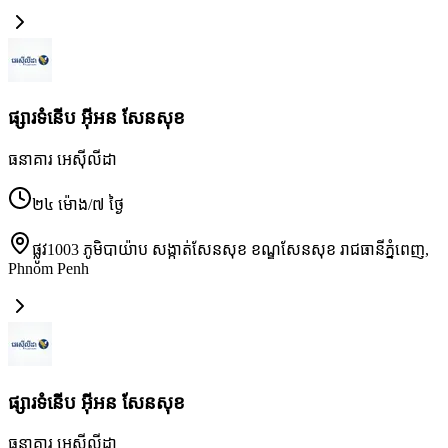
ផ្សារទំនើប អ៊ីអន សែនសុខ
ធនាគារ អេស៊ីលីដា
២៤ ម៉ោង/៧ ថ្ងៃ
ផ្លូវ1003 ភូមិបាយ៉ាប សង្កាត់សែនសុខ ខណ្ឌសែនសុខ រាជធានីភ្នំពេញ
,
Phnom Penh
ផ្សារទំនើប អ៊ីអន សែនសុខ
ធនាគារ អេស៊ីលីដា