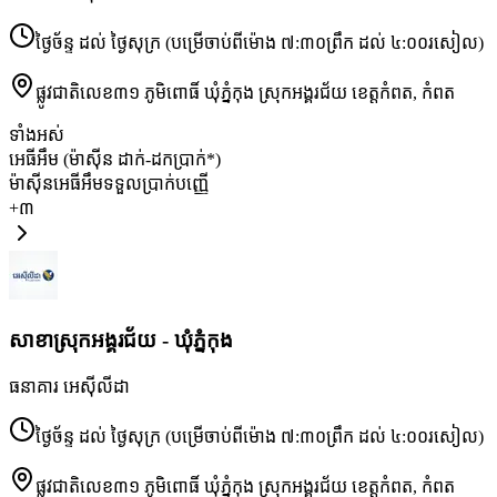
ថ្ងៃច័ន្ទ ដល់ ថ្ងៃសុក្រ (បម្រើចាប់ពីម៉ោង ៧:៣០ព្រឹក ដល់ ៤:០០រសៀល)
ផ្លូវជាតិលេខ៣១ ភូមិពោធិ៍ ឃុំភ្នំកុង ស្រុកអង្គរជ័យ ខេត្តកំពត
,
កំពត
ទាំងអស់
អេធីអឹម (ម៉ាស៊ីន ដាក់-ដកប្រាក់*)
ម៉ាស៊ីនអេធីអឹមទទួលប្រាក់បញ្ញើ
+
៣
សាខា​ស្រុកអង្គរជ័យ - ឃុំភ្នំកុង
ធនាគារ អេស៊ីលីដា
ថ្ងៃច័ន្ទ ដល់ ថ្ងៃសុក្រ (បម្រើចាប់ពីម៉ោង ៧:៣០ព្រឹក ដល់ ៤:០០រសៀល)
ផ្លូវជាតិលេខ៣១ ភូមិពោធិ៍ ឃុំភ្នំកុង ស្រុកអង្គរជ័យ ខេត្តកំពត
,
កំពត