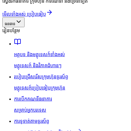
ស្វែងរកធនាគារ ក្រុមហ៊ុន ការណែនាំ និងច្រើនទៀត
មើលទាំងអស់ ប្រៀបធៀប
ធនធាន
រៀនបន្ថែម
អត្ថបទ និងមគ្គុទេសក៍ទាំងអស់
មគ្គុទេសក៍ និងវិភាគជំហានៗ
របៀបជ្រើសរើសក្រុមហ៊ុនទូរស័ព្ទ
មគ្គុទេសក៍ប្រៀបធៀបក្រុមហ៊ុន
ការបើកគណនីធនាគារ
សម្រាប់អ្នកបរទេស
ការទូទាត់តាមទូរស័ព្ទ