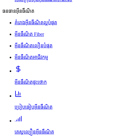
ធនធានអ៊ីនធឺណិត
គំរោងអ៊ីនធឺណិតល្អបំផុត
អ៊ីនធឺណិត Fiber
អ៊ីនធឺណិតលឿនបំផុត
អ៊ីនធឺណិតអាជីវកម្ម
អ៊ីនធឺណិតផ្ទះថោក
ប្រៀបធៀបអ៊ីនធឺណិត
តេស្តល្បឿនអ៊ីនធឺណិត