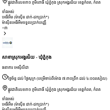
ផ្លូវជាតិលេខ៣១ ភូមិពោធិ៍ ឃុំភ្នំកុង ស្រុកអង្គរជ័យ ខេត្តកំពត
,
កំពត
ទាំងអស់
អេធីអឹម (ម៉ាស៊ីន ដាក់-ដកប្រាក់*)
ម៉ាស៊ីនអេធីអឹមទទួលប្រាក់បញ្ញើ
+
៣
សាខា​ស្រុកអង្គរជ័យ - ឃុំភ្នំកុង
ធនាគារ អេស៊ីលីដា
ថ្ងៃច័ន្ទ ដល់ ថ្ងៃសុក្រ (បម្រើចាប់ពីម៉ោង ៧:៣០ព្រឹក ដល់ ៤:០០រសៀល)
ផ្លូវជាតិលេខ៣១ ភូមិពោធិ៍ ឃុំភ្នំកុង ស្រុកអង្គរជ័យ ខេត្តកំពត
,
កំពត
ទាំងអស់
អេធីអឹម (ម៉ាស៊ីន ដាក់-ដកប្រាក់*)
ម៉ាស៊ីនអេធីអឹមទទួលប្រាក់បញ្ញើ