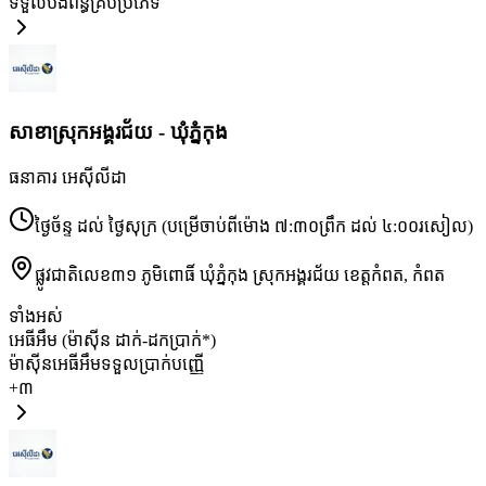
ទទួលបង់ពន្ធគ្រប់ប្រភេទ
សាខា​ស្រុកអង្គរជ័យ - ឃុំភ្នំកុង
ធនាគារ អេស៊ីលីដា
ថ្ងៃច័ន្ទ ដល់ ថ្ងៃសុក្រ (បម្រើចាប់ពីម៉ោង ៧:៣០ព្រឹក ដល់ ៤:០០រសៀល)
ផ្លូវជាតិលេខ៣១ ភូមិពោធិ៍ ឃុំភ្នំកុង ស្រុកអង្គរជ័យ ខេត្តកំពត
,
កំពត
ទាំងអស់
អេធីអឹម (ម៉ាស៊ីន ដាក់-ដកប្រាក់*)
ម៉ាស៊ីនអេធីអឹមទទួលប្រាក់បញ្ញើ
+
៣