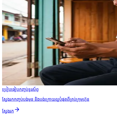
ប្រៀបធៀបកញ្ចប់ទូរស័ព្ទ
ស្វែងរកកញ្ចប់បង់មុន និងបង់ក្រោយល្អបំផុតពីគ្រប់ក្រុមហ៊ុន
ស្វែងរក