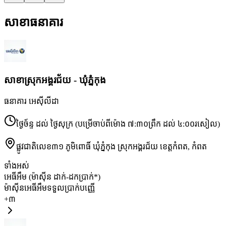
សាខាធនាគារ
សាខា​ស្រុកអង្គរជ័យ - ឃុំភ្នំកុង
ធនាគារ អេស៊ីលីដា
ថ្ងៃច័ន្ទ ដល់ ថ្ងៃសុក្រ (បម្រើចាប់ពីម៉ោង ៧:៣០ព្រឹក ដល់ ៤:០០រសៀល)
ផ្លូវជាតិលេខ៣១ ភូមិពោធិ៍ ឃុំភ្នំកុង ស្រុកអង្គរជ័យ ខេត្តកំពត
,
កំពត
ទាំងអស់
អេធីអឹម (ម៉ាស៊ីន ដាក់-ដកប្រាក់*)
ម៉ាស៊ីនអេធីអឹមទទួលប្រាក់បញ្ញើ
+
៣