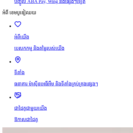
បញ្ជូល ABA Pay, Wing និងផ្សេងៗទៀត
អំពី ខេមបូឌៀឈយ
អំពីយើង
បេសកកម្ម និងតម្លៃរបស់យើង
ទីតាំង
ធនាគារ ម៉ាស៊ីនអេធីអឹម និងទីតាំងគ្រប់គ្រងផ្សេងៗ
ជាដៃគូជាមួយយើង
ឱកាសជាដៃគូ