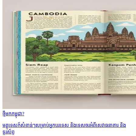
ថ្មីមកកម្ពុជា?
មគ្គុទេសក៍សំខាន់ៗសម្រាប់អ្នកបរទេស និងទេសចរអំពីសេវាធនាគារ និង
ទូរស័ព្ទ