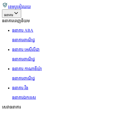
ខេមបូឌៀឈយ
ធនាគារ
ធនាគារពេញនិយម
ធនាគារ ABA
ធនាគារពាណិជ្ជ
ធនាគារ អេស៊ីលីដា
ធនាគារពាណិជ្ជ
ធនាគារ កាណាឌីយ៉ា
ធនាគារពាណិជ្ជ
ធនាគារ វីង
ធនាគារឯកទេស
សេវាធនាគារ