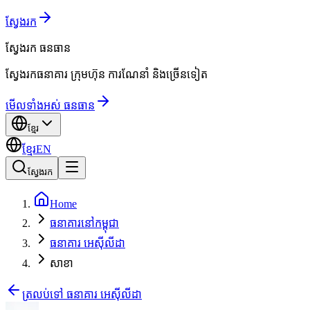
ស្វែងរក
ស្វែងរក
ធនធាន
ស្វែងរកធនាគារ ក្រុមហ៊ុន ការណែនាំ និងច្រើនទៀត
មើលទាំងអស់ ធនធាន
ខ្មែរ
ខ្មែរ
EN
ស្វែងរក
Home
ធនាគារនៅកម្ពុជា
ធនាគារ អេស៊ីលីដា
សាខា
ត្រលប់ទៅ ធនាគារ អេស៊ីលីដា