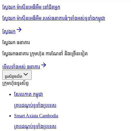
ស្វែងរក ម៉ាស៊ីនអេធីអឹម នៅជិតអ្នក
ស្វែងរក ម៉ាស៊ីនអេធីអឹម របស់ធនាគារធំៗទាំងអស់ទូទាំងកម្ពុជា
ស្វែងរក
ស្វែងរក
ធនាគារ
ស្វែងរកធនាគារ ក្រុមហ៊ុន ការណែនាំ និងច្រើនទៀត
មើលទាំងអស់ ធនាគារ
ទូរស័ព្ទចល័ត
ក្រុមហ៊ុនទូរស័ព្ទ
សែលកាត កម្ពុជា
គ្របដណ្តប់ទូទាំងប្រទេស
Smart Axiata Cambodia
គ្របដណ្តប់ទូទាំងប្រទេស