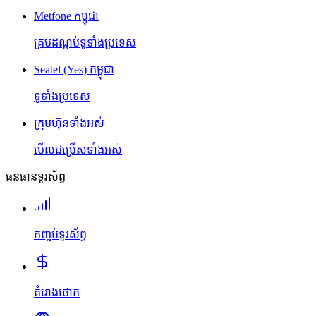
Metfone កម្ពុជា
គ្របដណ្តប់ទូទាំងប្រទេស
Seatel (Yes) កម្ពុជា
ទូទាំងប្រទេស
ក្រុមហ៊ុនទាំងអស់
មើលជម្រើសទាំងអស់
ធនធានទូរស័ព្ទ
កញ្ចប់ទូរស័ព្ទ
គំរោងថោក