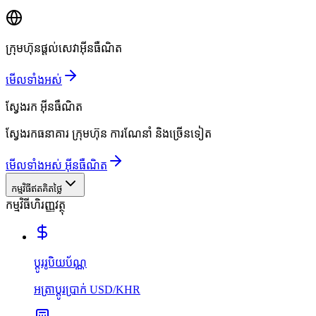
ក្រុមហ៊ុនផ្តល់សេវាអ៊ីនធឺណិត
មើលទាំងអស់
ស្វែងរក
អ៊ីនធឺណិត
ស្វែងរកធនាគារ ក្រុមហ៊ុន ការណែនាំ និងច្រើនទៀត
មើលទាំងអស់ អ៊ីនធឺណិត
កម្មវិធីឥតគិតថ្លៃ
កម្មវិធីហិរញ្ញវត្ថុ
ប្ដូររូបិយប័ណ្ណ
អត្រាប្ដូរប្រាក់ USD/KHR