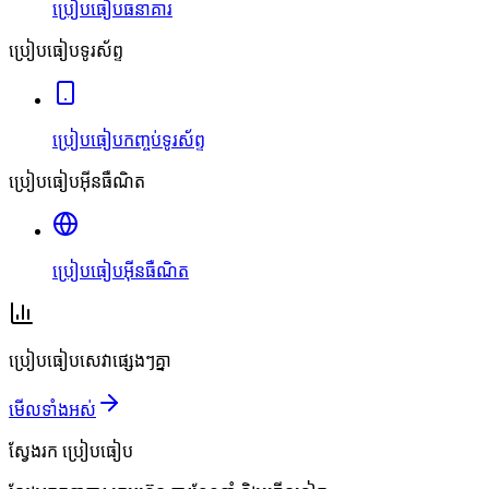
ប្រៀបធៀបធនាគារ
ប្រៀបធៀបទូរស័ព្ទ
ប្រៀបធៀបកញ្ចប់ទូរស័ព្ទ
ប្រៀបធៀបអ៊ីនធឺណិត
ប្រៀបធៀបអ៊ីនធឺណិត
ប្រៀបធៀបសេវាផ្សេងៗគ្នា
មើលទាំងអស់
ស្វែងរក
ប្រៀបធៀប