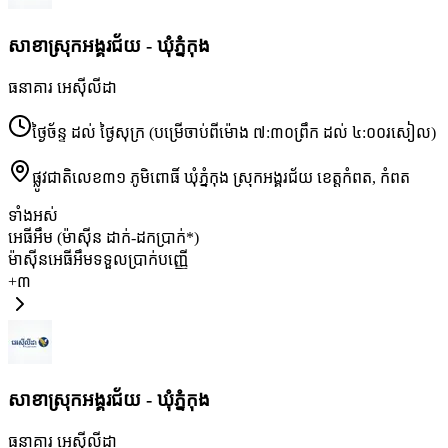
សាខា​ស្រុកអង្គរជ័យ - ឃុំភ្នំកុង
ធនាគារ អេស៊ីលីដា
ថ្ងៃច័ន្ទ ដល់ ថ្ងៃសុក្រ (បម្រើចាប់ពីម៉ោង ៧:៣០ព្រឹក ដល់ ៤:០០រសៀល)
ផ្លូវជាតិលេខ៣១ ភូមិពោធិ៍ ឃុំភ្នំកុង ស្រុកអង្គរជ័យ ខេត្តកំពត
,
កំពត
ទាំងអស់
អេធីអឹម (ម៉ាស៊ីន ដាក់-ដកប្រាក់*)
ម៉ាស៊ីនអេធីអឹមទទួលប្រាក់បញ្ញើ
+
៣
សាខា​ស្រុកអង្គរជ័យ - ឃុំភ្នំកុង
ធនាគារ អេស៊ីលីដា