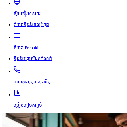
ស៊ីមភ្ញៀវទេសចរ
គំរោងទិន្នន័យល្អបំផុត
គំរោង Prepaid
ទិន្នន័យគ្មានដែនកំណត់
លេខកូដបុព្វបទទូរស័ព្ទ
ប្រៀបធៀបកញ្ចប់