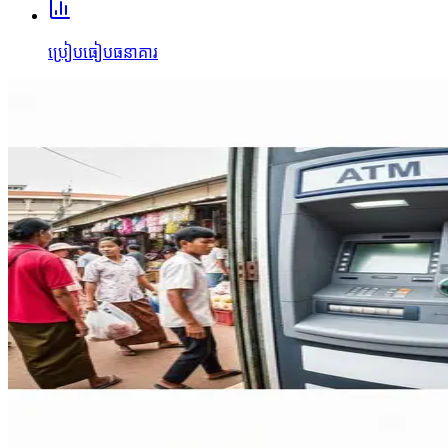
ប្រៀបធៀបធនាគារ