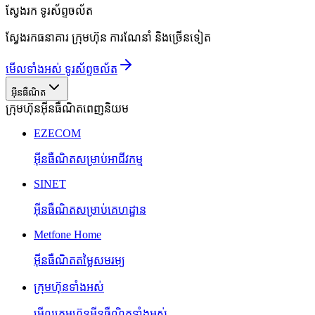
ស្វែងរក
ទូរស័ព្ទចល័ត
ស្វែងរកធនាគារ ក្រុមហ៊ុន ការណែនាំ និងច្រើនទៀត
មើលទាំងអស់ ទូរស័ព្ទចល័ត
អ៊ីនធឺណិត
ក្រុមហ៊ុនអ៊ីនធឺណិតពេញនិយម
EZECOM
អ៊ីនធឺណិតសម្រាប់អាជីវកម្ម
SINET
អ៊ីនធឺណិតសម្រាប់គេហដ្ឋាន
Metfone Home
អ៊ីនធឺណិតតម្លៃសមរម្យ
ក្រុមហ៊ុនទាំងអស់
មើលក្រុមហ៊ុនអ៊ីនធឺណិតទាំងអស់