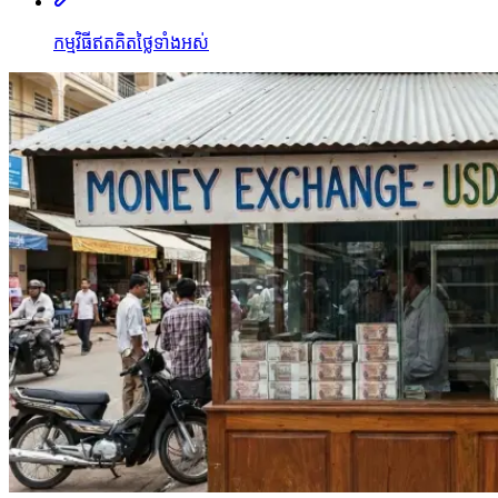
កម្មវិធីឥតគិតថ្លៃទាំងអស់