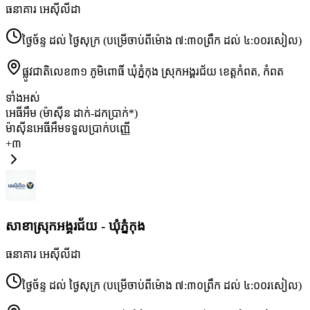
ធនាគារ អេស៊ីលីដា
ថ្ងៃច័ន្ទ ដល់ ថ្ងៃសុក្រ (បម្រើចាប់ពីម៉ោង ៧:៣០ព្រឹក ដល់ ៤:០០រសៀល)
ផ្លូវជាតិលេខ៣១ ភូមិពោធិ៍ ឃុំភ្នំកុង ស្រុកអង្គរជ័យ ខេត្តកំពត
,
កំពត
ទាំងអស់
អេធីអឹម (ម៉ាស៊ីន ដាក់-ដកប្រាក់*)
ម៉ាស៊ីនអេធីអឹមទទួលប្រាក់បញ្ញើ
+
៣
សាខា​ស្រុកអង្គរជ័យ - ឃុំភ្នំកុង
ធនាគារ អេស៊ីលីដា
ថ្ងៃច័ន្ទ ដល់ ថ្ងៃសុក្រ (បម្រើចាប់ពីម៉ោង ៧:៣០ព្រឹក ដល់ ៤:០០រសៀល)