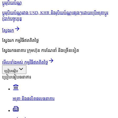
ប្ដូររូបិយប័ណ្ណ
ប្ដូររូបិយប័ណ្ណរវាង USD, KHR និងរូបិយប័ណ្ណផ្សេងៗដោយប្រើអត្រាប្ដូរ
ប្រាក់បច្ចុប្បន្ន
ស្វែងរក
ស្វែងរក
កម្មវិធីឥតគិតថ្លៃ
ស្វែងរកធនាគារ ក្រុមហ៊ុន ការណែនាំ និងច្រើនទៀត
មើលទាំងអស់ កម្មវិធីឥតគិតថ្លៃ
ប្រៀបធៀប
ប្រៀបធៀបធនាគារ
អត្រា និងផលិតផលធនាគារ