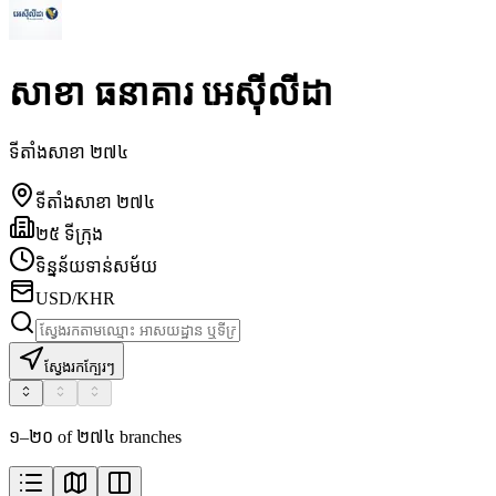
សាខា ធនាគារ អេស៊ីលីដា
ទីតាំងសាខា ២៧៤
ទីតាំងសាខា ២៧៤
២៥ ទីក្រុង
ទិន្នន័យទាន់សម័យ
USD/KHR
ស្វែងរកក្បែរៗ
១–២០ of ២៧៤ branches