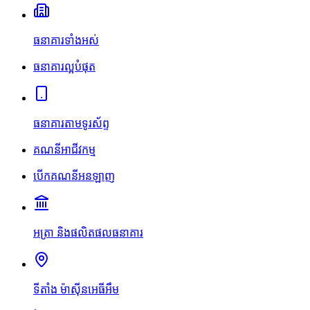
ធនាគារទាំងអស់
ធនាគារល្អបំផុត
ធនាគារតាមទូរស័ព្ទ
គណនីអាជីវកម្ម
បើកគណនីអនឡាញ
អត្រា និងផលិតផលធនាគារ
ទីតាំង ម៉ាស៊ីនអេធីអឹម