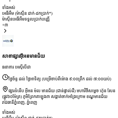
ទាំងអស់
អេធីអឹម (ម៉ាស៊ីន ដាក់-ដកប្រាក់*)
ម៉ាស៊ីនអេធីអឹមទទួលប្រាក់បញ្ញើ
+
៣
សាខាផ្សារអ៊ីអនមានជ័យ
ធនាគារ អេស៊ីលីដា
ថ្ងៃច័ន្ទ ដល់ ថ្ងៃអាទិត្យ (បម្រើចាប់ពីម៉ោង ៩:០០ព្រឹក ដល់ ៧:០០យប់)
ផ្សារទំនើប អ៊ីអន ម៉ល មានជ័យ (ជាន់ផ្ទាល់ដី) មហាវិថីសម្តេច ហ៊ុន សែន
(ផ្លូវ៦០ម៉ែត្រ) ភូមិព្រែកតាឡុង៣ សង្កាត់ចាក់អង្រែក្រោម ខណ្ឌមានជ័យ
រាជធានីភ្នំពេញ
,
ភ្នំពេញ
ទាំងអស់