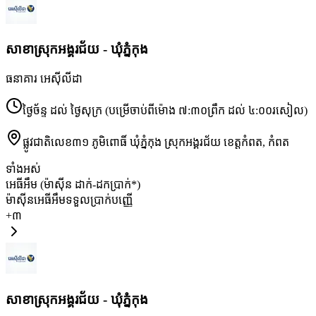
សាខា​ស្រុកអង្គរជ័យ - ឃុំភ្នំកុង
ធនាគារ អេស៊ីលីដា
ថ្ងៃច័ន្ទ ដល់ ថ្ងៃសុក្រ (បម្រើចាប់ពីម៉ោង ៧:៣០ព្រឹក ដល់ ៤:០០រសៀល)
ផ្លូវជាតិលេខ៣១ ភូមិពោធិ៍ ឃុំភ្នំកុង ស្រុកអង្គរជ័យ ខេត្តកំពត
,
កំពត
ទាំងអស់
អេធីអឹម (ម៉ាស៊ីន ដាក់-ដកប្រាក់*)
ម៉ាស៊ីនអេធីអឹមទទួលប្រាក់បញ្ញើ
+
៣
សាខា​ស្រុកអង្គរជ័យ - ឃុំភ្នំកុង