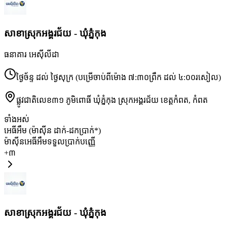
សាខា​ស្រុកអង្គរជ័យ - ឃុំភ្នំកុង
ធនាគារ អេស៊ីលីដា
ថ្ងៃច័ន្ទ ដល់ ថ្ងៃសុក្រ (បម្រើចាប់ពីម៉ោង ៧:៣០ព្រឹក ដល់ ៤:០០រសៀល)
ផ្លូវជាតិលេខ៣១ ភូមិពោធិ៍ ឃុំភ្នំកុង ស្រុកអង្គរជ័យ ខេត្តកំពត
,
កំពត
ទាំងអស់
អេធីអឹម (ម៉ាស៊ីន ដាក់-ដកប្រាក់*)
ម៉ាស៊ីនអេធីអឹមទទួលប្រាក់បញ្ញើ
+
៣
សាខា​ស្រុកអង្គរជ័យ - ឃុំភ្នំកុង