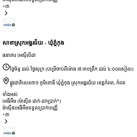
+
៣
សាខា​ស្រុកអង្គរជ័យ - ឃុំភ្នំកុង
ធនាគារ អេស៊ីលីដា
ថ្ងៃច័ន្ទ ដល់ ថ្ងៃសុក្រ (បម្រើចាប់ពីម៉ោង ៧:៣០ព្រឹក ដល់ ៤:០០រសៀល)
ផ្លូវជាតិលេខ៣១ ភូមិពោធិ៍ ឃុំភ្នំកុង ស្រុកអង្គរជ័យ ខេត្តកំពត
,
កំពត
ទាំងអស់
អេធីអឹម (ម៉ាស៊ីន ដាក់-ដកប្រាក់*)
ម៉ាស៊ីនអេធីអឹមទទួលប្រាក់បញ្ញើ
+
៣