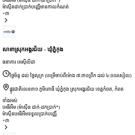
អេធីអឹម (ម៉ាស៊ីន ដាក់-ដកប្រាក់*)
ម៉ាស៊ីនដាក់​​ប្រាក់​បញ្ញើ​មាន​កាល​កំណត់
+
៣
សាខា​ស្រុកអង្គរជ័យ - ឃុំភ្នំកុង
ធនាគារ អេស៊ីលីដា
ថ្ងៃច័ន្ទ ដល់ ថ្ងៃសុក្រ (បម្រើចាប់ពីម៉ោង ៧:៣០ព្រឹក ដល់ ៤:០០រសៀល)
ផ្លូវជាតិលេខ៣១ ភូមិពោធិ៍ ឃុំភ្នំកុង ស្រុកអង្គរជ័យ ខេត្តកំពត
,
កំពត
ទាំងអស់
អេធីអឹម (ម៉ាស៊ីន ដាក់-ដកប្រាក់*)
ម៉ាស៊ីនអេធីអឹមទទួលប្រាក់បញ្ញើ
+
៣