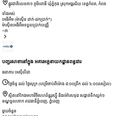
ផ្លូវជាតិលេខ៣១ ភូមិពោធិ៍ ឃុំភ្នំកុង ស្រុកអង្គរជ័យ ខេត្តកំពត
,
កំពត
ទាំងអស់
អេធីអឹម (ម៉ាស៊ីន ដាក់-ដកប្រាក់*)
ម៉ាស៊ីនអេធីអឹមទទួលប្រាក់បញ្ញើ
+
៣
បញ្ជរសាខានៅក្នុង អគារអគ្គនាយកដ្ឋាន​ពន្ធដារ
ធនាគារ អេស៊ីលីដា
ថ្ងៃច័ន្ទ ដល់ ថ្ងៃសុក្រ (បម្រើចាប់ពីម៉ោង ៨:០០ព្រឹក ដល់ ៤:០០រសៀល)
ស្ថិតនៅកែងមហាវិថីសហព័ន្ធរុស្ស៊ី និងម៉ៅសេទុង សង្កាត់ទឹកល្អក់១
ខណ្ឌទួលគោក រាជធានីភ្នំពេញ
,
ភ្នំពេញ
មួយចំនួន