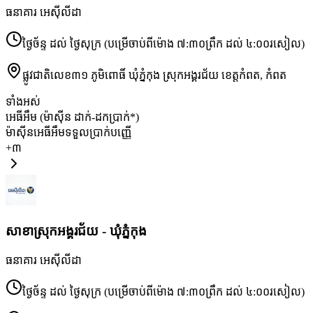
ធនាគារ អេស៊ីលីដា
ថ្ងៃច័ន្ទ ដល់ ថ្ងៃសុក្រ (បម្រើចាប់ពីម៉ោង ៧:៣០ព្រឹក ដល់ ៤:០០រសៀល)
ផ្លូវជាតិលេខ៣១ ភូមិពោធិ៍ ឃុំភ្នំកុង ស្រុកអង្គរជ័យ ខេត្តកំពត
,
កំពត
ទាំងអស់
អេធីអឹម (ម៉ាស៊ីន ដាក់-ដកប្រាក់*)
ម៉ាស៊ីនអេធីអឹមទទួលប្រាក់បញ្ញើ
+
៣
សាខា​ស្រុកអង្គរជ័យ - ឃុំភ្នំកុង
ធនាគារ អេស៊ីលីដា
ថ្ងៃច័ន្ទ ដល់ ថ្ងៃសុក្រ (បម្រើចាប់ពីម៉ោង ៧:៣០ព្រឹក ដល់ ៤:០០រសៀល)