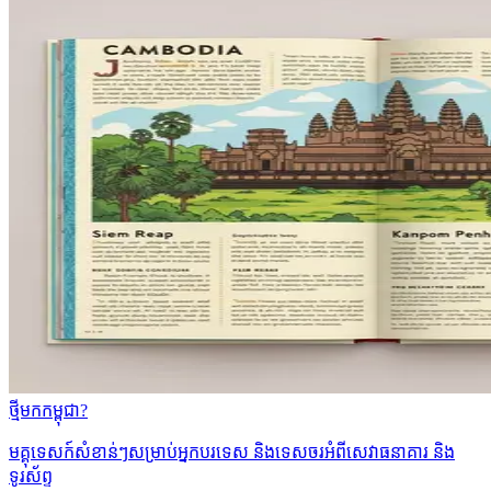
ថ្មីមកកម្ពុជា?
មគ្គុទេសក៍សំខាន់ៗសម្រាប់អ្នកបរទេស និងទេសចរអំពីសេវាធនាគារ និង
ទូរស័ព្ទ