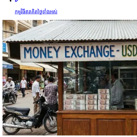
កម្មវិធីឥតគិតថ្លៃទាំងអស់