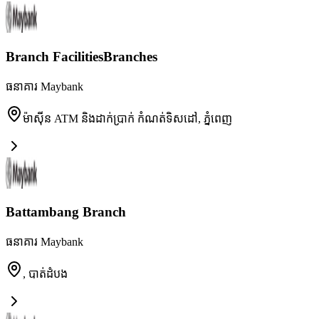
Branch FacilitiesBranches
ធនាគារ Maybank
ម៉ាស៊ីន ATM និងដាក់ប្រាក់ កំណត់ទិសដៅ
,
ភ្នំពេញ
Battambang Branch
ធនាគារ Maybank
,
បាត់ដំបង