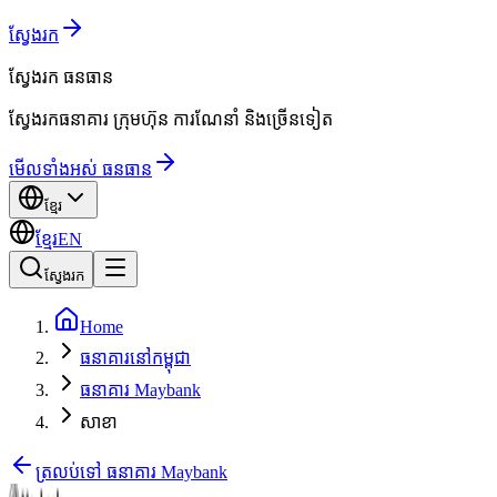
ស្វែងរក
ស្វែងរក
ធនធាន
ស្វែងរកធនាគារ ក្រុមហ៊ុន ការណែនាំ និងច្រើនទៀត
មើលទាំងអស់ ធនធាន
ខ្មែរ
ខ្មែរ
EN
ស្វែងរក
Home
ធនាគារនៅកម្ពុជា
ធនាគារ Maybank
សាខា
ត្រលប់ទៅ ធនាគារ Maybank