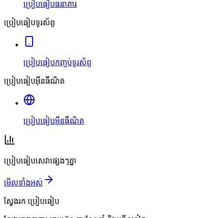
ប្រៀបធៀបធនាគារ
ប្រៀបធៀបទូរស័ព្ទ
ប្រៀបធៀបកញ្ចប់ទូរស័ព្ទ
ប្រៀបធៀបអ៊ីនធឺណិត
ប្រៀបធៀបអ៊ីនធឺណិត
ប្រៀបធៀបសេវាផ្សេងៗគ្នា
មើលទាំងអស់
ស្វែងរក
ប្រៀបធៀប