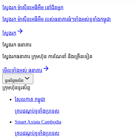
ស្វែងរក ម៉ាស៊ីនអេធីអឹម នៅជិតអ្នក
ស្វែងរក ម៉ាស៊ីនអេធីអឹម របស់ធនាគារធំៗទាំងអស់ទូទាំងកម្ពុជា
ស្វែងរក
ស្វែងរក
ធនាគារ
ស្វែងរកធនាគារ ក្រុមហ៊ុន ការណែនាំ និងច្រើនទៀត
មើលទាំងអស់ ធនាគារ
ទូរស័ព្ទចល័ត
ក្រុមហ៊ុនទូរស័ព្ទ
សែលកាត កម្ពុជា
គ្របដណ្តប់ទូទាំងប្រទេស
Smart Axiata Cambodia
គ្របដណ្តប់ទូទាំងប្រទេស