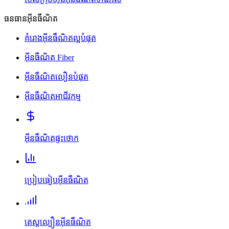
ធនធានអ៊ីនធឺណិត
គំរោងអ៊ីនធឺណិតល្អបំផុត
អ៊ីនធឺណិត Fiber
អ៊ីនធឺណិតលឿនបំផុត
អ៊ីនធឺណិតអាជីវកម្ម
អ៊ីនធឺណិតផ្ទះថោក
ប្រៀបធៀបអ៊ីនធឺណិត
តេស្តល្បឿនអ៊ីនធឺណិត