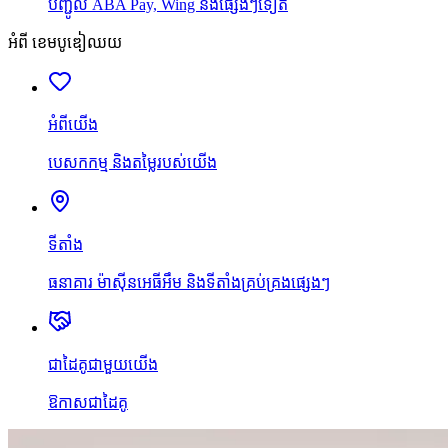
បញ្ជូល ABA Pay, Wing និងផ្សេងៗទៀត
អំពី ខេមបូឌៀឈយ
អំពីយើង
បេសកកម្ម និងតម្លៃរបស់យើង
ទីតាំង
ធនាគារ ម៉ាស៊ីនអេធីអឹម និងទីតាំងគ្រប់គ្រងផ្សេងៗ
ជាដៃគូជាមួយយើង
ឱកាសជាដៃគូ