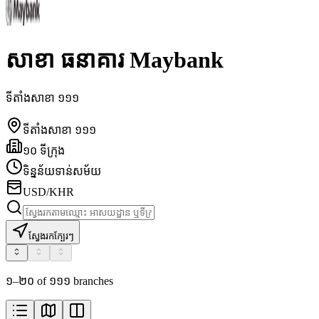
សាខា ធនាគារ Maybank
ទីតាំងសាខា ១១១
ទីតាំងសាខា ១១១
១០ ទីក្រុង
ទិន្នន័យទាន់សម័យ
USD/KHR
ស្វែងរកក្បែរៗ
១–២០ of ១១១ branches