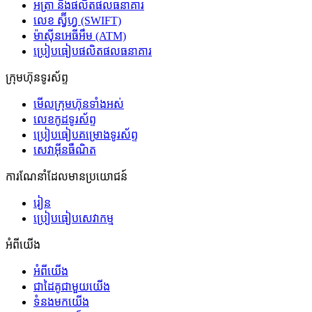
អត្រា និងផលិតផលធនាគារ
លេខ ស្វ៊ីហ្វ (SWIFT)
ម៉ាស៊ីនអេធីអឹម (ATM)
ប្រៀបធៀបផលិតផលធនាគារ
ក្រុមហ៊ុនទូរស័ព្ទ
មើលក្រុមហ៊ុនទាំងអស់
លេខកូដទូរស័ព្ទ
ប្រៀបធៀបគម្រោងទូរស័ព្ទ
សេវាអ៊ីនធឺណិត
ការណែនាំដែលមានប្រយោជន៍
រៀន
ប្រៀបធៀបសេវាកម្ម
អំពីយើង
អំពីយើង
ជាដៃគូជាមួយយើង
ទំនងមកយើង