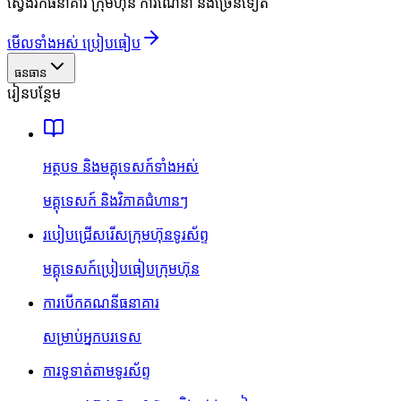
ស្វែងរកធនាគារ ក្រុមហ៊ុន ការណែនាំ និងច្រើនទៀត
មើលទាំងអស់ ប្រៀបធៀប
ធនធាន
រៀនបន្ថែម
អត្ថបទ និងមគ្គុទេសក៍ទាំងអស់
មគ្គុទេសក៍ និងវិភាគជំហានៗ
របៀបជ្រើសរើសក្រុមហ៊ុនទូរស័ព្ទ
មគ្គុទេសក៍ប្រៀបធៀបក្រុមហ៊ុន
ការបើកគណនីធនាគារ
សម្រាប់អ្នកបរទេស
ការទូទាត់តាមទូរស័ព្ទ