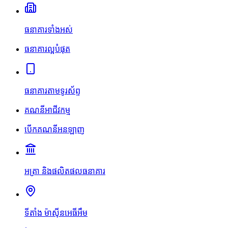
ធនាគារទាំងអស់
ធនាគារល្អបំផុត
ធនាគារតាមទូរស័ព្ទ
គណនីអាជីវកម្ម
បើកគណនីអនឡាញ
អត្រា និងផលិតផលធនាគារ
ទីតាំង ម៉ាស៊ីនអេធីអឹម