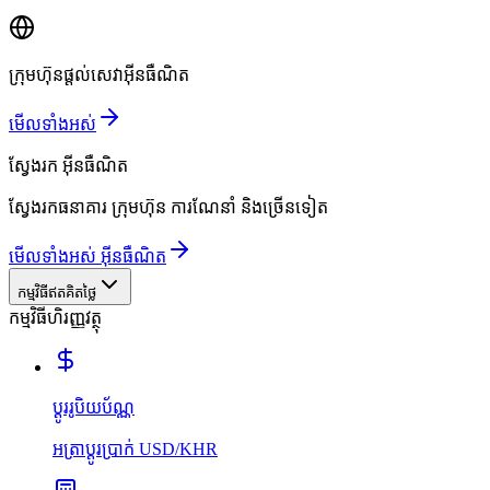
ក្រុមហ៊ុនផ្តល់សេវាអ៊ីនធឺណិត
មើលទាំងអស់
ស្វែងរក
អ៊ីនធឺណិត
ស្វែងរកធនាគារ ក្រុមហ៊ុន ការណែនាំ និងច្រើនទៀត
មើលទាំងអស់ អ៊ីនធឺណិត
កម្មវិធីឥតគិតថ្លៃ
កម្មវិធីហិរញ្ញវត្ថុ
ប្ដូររូបិយប័ណ្ណ
អត្រាប្ដូរប្រាក់ USD/KHR