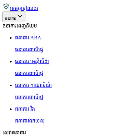
ខេមបូឌៀឈយ
ធនាគារ
ធនាគារពេញនិយម
ធនាគារ ABA
ធនាគារពាណិជ្ជ
ធនាគារ អេស៊ីលីដា
ធនាគារពាណិជ្ជ
ធនាគារ កាណាឌីយ៉ា
ធនាគារពាណិជ្ជ
ធនាគារ វីង
ធនាគារឯកទេស
សេវាធនាគារ