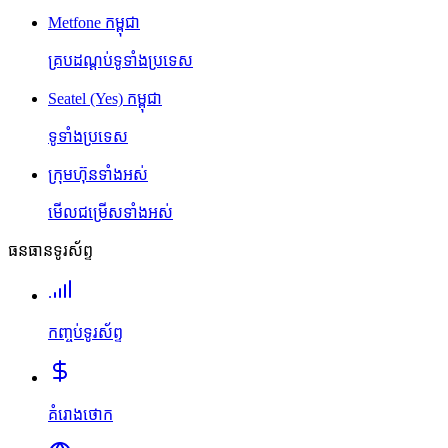
Metfone កម្ពុជា
គ្របដណ្តប់ទូទាំងប្រទេស
Seatel (Yes) កម្ពុជា
ទូទាំងប្រទេស
ក្រុមហ៊ុនទាំងអស់
មើលជម្រើសទាំងអស់
ធនធានទូរស័ព្ទ
កញ្ចប់ទូរស័ព្ទ
គំរោងថោក