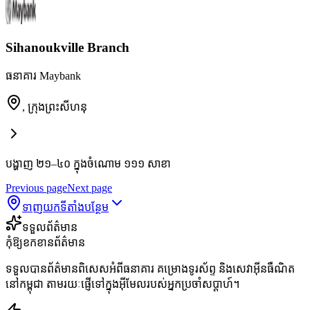
Sihanoukville Branch
ធនាគារ Maybank
,
ក្រុងព្រះសីហនុ
បង្ហាញ ២១–៤០ ក្នុងចំណោម ១១១ សាខា
Previous page
Next page
ទាញយកទីតាំងបន្ថែម
ទទួលព័ត៌មាន
កុំឱ្យខកខានព័ត៌មាន
ទទួលបានព័ត៌មានពិសេសអំពីធនាគារ គម្រោងទូរស័ព្ទ និងសេវាអ៊ីនធឺណិត
នៅកម្ពុជា តាមរយៈផ្ញើទៅក្នុងអ៊ីមែលរបស់អ្នកប្រចាំសប្តាហ៍។