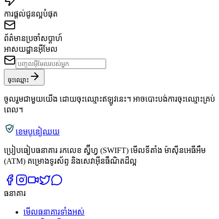
ការផ្តល់ជូនល្អបំផុត
ព័ត៌មានប្រចាំសប្តាហ៍
អាសយដ្ឋានអ៊ីមែល
ចុះឈ្មោះ
ចូលរួមជាមួយយើង ដោយចុះឈ្មោះឥឡូវនេះ។ អាចបោះបង់ការចុះឈ្មោះគ្រប់
ពេល។
ខេមបូឌៀឈយ
ប្រៀបធៀបធនាគារ រកលេខ ស្វ៊ីហ្វ (SWIFT) មើលទីតាំង ម៉ាស៊ីនអេធីអឹម
(ATM) គម្រោងទូរស័ព្ទ និងសេវាអ៊ីនធឺណិតដ៏ល្អ
ធនាគារ
មើលធនាគារទាំងអស់