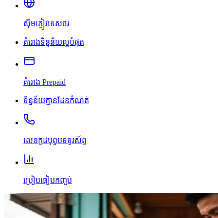
ស៊ីមភ្ញៀវទេសចរ
គំរោងទិន្នន័យល្អបំផុត
គំរោង Prepaid
ទិន្នន័យគ្មានដែនកំណត់
លេខកូដបុព្វបទទូរស័ព្ទ
ប្រៀបធៀបកញ្ចប់