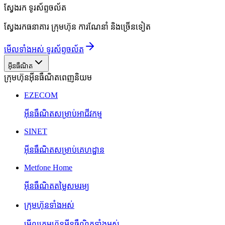
ស្វែងរក
ទូរស័ព្ទចល័ត
ស្វែងរកធនាគារ ក្រុមហ៊ុន ការណែនាំ និងច្រើនទៀត
មើលទាំងអស់ ទូរស័ព្ទចល័ត
អ៊ីនធឺណិត
ក្រុមហ៊ុនអ៊ីនធឺណិតពេញនិយម
EZECOM
អ៊ីនធឺណិតសម្រាប់អាជីវកម្ម
SINET
អ៊ីនធឺណិតសម្រាប់គេហដ្ឋាន
Metfone Home
អ៊ីនធឺណិតតម្លៃសមរម្យ
ក្រុមហ៊ុនទាំងអស់
មើលក្រុមហ៊ុនអ៊ីនធឺណិតទាំងអស់