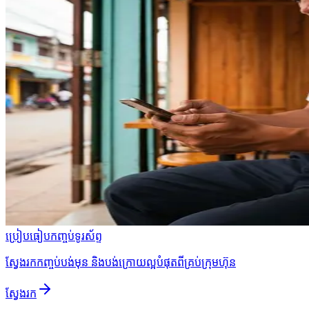
ប្រៀបធៀបកញ្ចប់ទូរស័ព្ទ
ស្វែងរកកញ្ចប់បង់មុន និងបង់ក្រោយល្អបំផុតពីគ្រប់ក្រុមហ៊ុន
ស្វែងរក