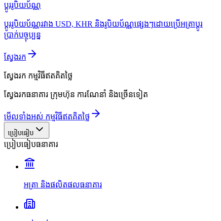
ប្ដូររូបិយប័ណ្ណ
ប្ដូររូបិយប័ណ្ណរវាង USD, KHR និងរូបិយប័ណ្ណផ្សេងៗដោយប្រើអត្រាប្ដូរ
ប្រាក់បច្ចុប្បន្ន
ស្វែងរក
ស្វែងរក
កម្មវិធីឥតគិតថ្លៃ
ស្វែងរកធនាគារ ក្រុមហ៊ុន ការណែនាំ និងច្រើនទៀត
មើលទាំងអស់ កម្មវិធីឥតគិតថ្លៃ
ប្រៀបធៀប
ប្រៀបធៀបធនាគារ
អត្រា និងផលិតផលធនាគារ