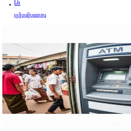
ប្រៀបធៀបធនាគារ