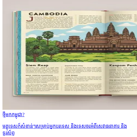
ថ្មីមកកម្ពុជា?
មគ្គុទេសក៍សំខាន់ៗសម្រាប់អ្នកបរទេស និងទេសចរអំពីសេវាធនាគារ និង
ទូរស័ព្ទ