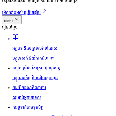
ស្វែងរកធនាគារ ក្រុមហ៊ុន ការណែនាំ និងច្រើនទៀត
មើលទាំងអស់ ប្រៀបធៀប
ធនធាន
រៀនបន្ថែម
អត្ថបទ និងមគ្គុទេសក៍ទាំងអស់
មគ្គុទេសក៍ និងវិភាគជំហានៗ
របៀបជ្រើសរើសក្រុមហ៊ុនទូរស័ព្ទ
មគ្គុទេសក៍ប្រៀបធៀបក្រុមហ៊ុន
ការបើកគណនីធនាគារ
សម្រាប់អ្នកបរទេស
ការទូទាត់តាមទូរស័ព្ទ