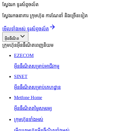
ស្វែងរក
ទូរស័ព្ទចល័ត
ស្វែងរកធនាគារ ក្រុមហ៊ុន ការណែនាំ និងច្រើនទៀត
មើលទាំងអស់ ទូរស័ព្ទចល័ត
អ៊ីនធឺណិត
ក្រុមហ៊ុនអ៊ីនធឺណិតពេញនិយម
EZECOM
អ៊ីនធឺណិតសម្រាប់អាជីវកម្ម
SINET
អ៊ីនធឺណិតសម្រាប់គេហដ្ឋាន
Metfone Home
អ៊ីនធឺណិតតម្លៃសមរម្យ
ក្រុមហ៊ុនទាំងអស់
មើលក្រុមហ៊ុនអ៊ីនធឺណិតទាំងអស់