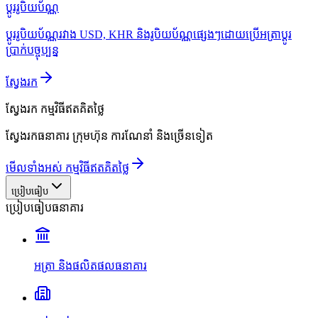
ប្ដូររូបិយប័ណ្ណ
ប្ដូររូបិយប័ណ្ណរវាង USD, KHR និងរូបិយប័ណ្ណផ្សេងៗដោយប្រើអត្រាប្ដូរ
ប្រាក់បច្ចុប្បន្ន
ស្វែងរក
ស្វែងរក
កម្មវិធីឥតគិតថ្លៃ
ស្វែងរកធនាគារ ក្រុមហ៊ុន ការណែនាំ និងច្រើនទៀត
មើលទាំងអស់ កម្មវិធីឥតគិតថ្លៃ
ប្រៀបធៀប
ប្រៀបធៀបធនាគារ
អត្រា និងផលិតផលធនាគារ