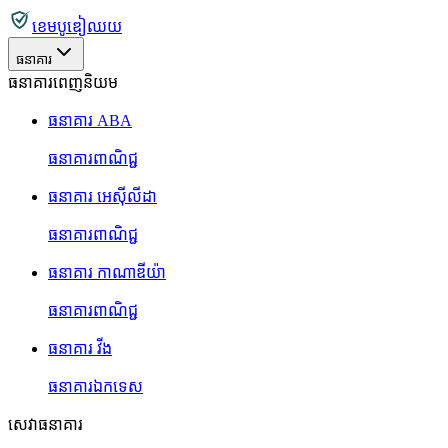
ខេមបូឌៀឈយ
ធនាគារ
ធនាគារពេញនិយម
ធនាគារ ABA
ធនាគារពាណិជ្ជ
ធនាគារ អេស៊ីលីដា
ធនាគារពាណិជ្ជ
ធនាគារ កាណាឌីយ៉ា
ធនាគារពាណិជ្ជ
ធនាគារ វីង
ធនាគារឯកទេស
សេវាធនាគារ