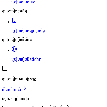
ប្រៀបធៀបធនាគារ
ប្រៀបធៀបទូរស័ព្ទ
ប្រៀបធៀបកញ្ចប់ទូរស័ព្ទ
ប្រៀបធៀបអ៊ីនធឺណិត
ប្រៀបធៀបអ៊ីនធឺណិត
ប្រៀបធៀបសេវាផ្សេងៗគ្នា
មើលទាំងអស់
ស្វែងរក
ប្រៀបធៀប