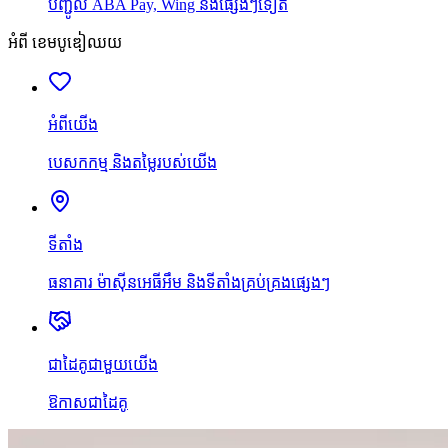
បញ្ជូល ABA Pay, Wing និងផ្សេងៗទៀត
អំពី ខេមបូឌៀឈយ
អំពីយើង
បេសកកម្ម និងតម្លៃរបស់យើង
ទីតាំង
ធនាគារ ម៉ាស៊ីនអេធីអឹម និងទីតាំងគ្រប់គ្រងផ្សេងៗ
ជាដៃគូជាមួយយើង
ឱកាសជាដៃគូ