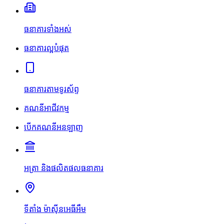
ធនាគារទាំងអស់
ធនាគារល្អបំផុត
ធនាគារតាមទូរស័ព្ទ
គណនីអាជីវកម្ម
បើកគណនីអនឡាញ
អត្រា និងផលិតផលធនាគារ
ទីតាំង ម៉ាស៊ីនអេធីអឹម