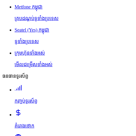
Metfone កម្ពុជា
គ្របដណ្តប់ទូទាំងប្រទេស
Seatel (Yes) កម្ពុជា
ទូទាំងប្រទេស
ក្រុមហ៊ុនទាំងអស់
មើលជម្រើសទាំងអស់
ធនធានទូរស័ព្ទ
កញ្ចប់ទូរស័ព្ទ
គំរោងថោក