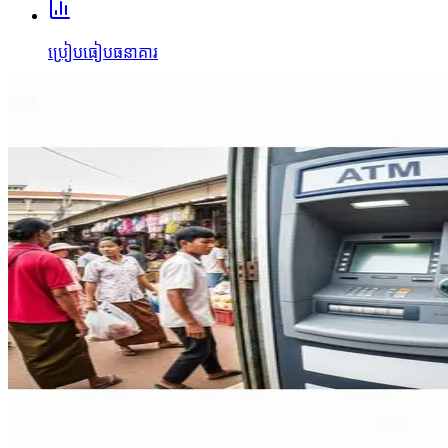
ប្រៀបធៀបធនាគារ