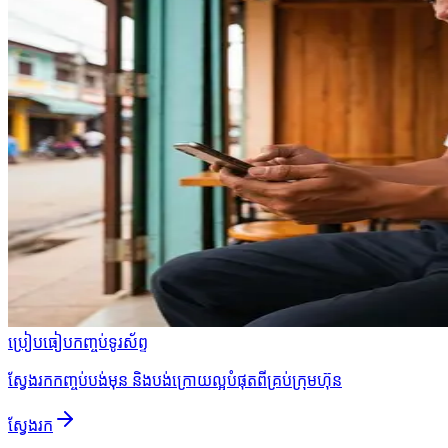
ប្រៀបធៀបកញ្ចប់ទូរស័ព្ទ
ស្វែងរកកញ្ចប់បង់មុន និងបង់ក្រោយល្អបំផុតពីគ្រប់ក្រុមហ៊ុន
ស្វែងរក