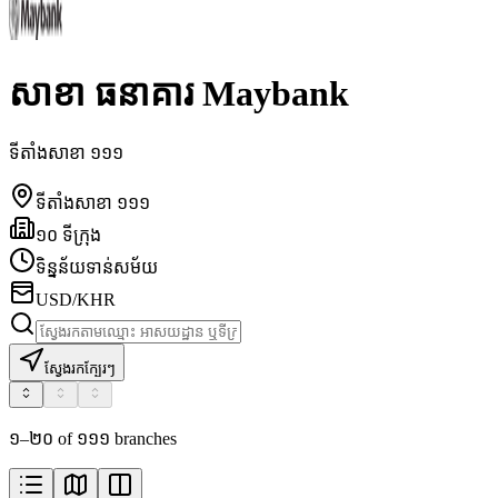
សាខា ធនាគារ Maybank
ទីតាំងសាខា ១១១
ទីតាំងសាខា ១១១
១០ ទីក្រុង
ទិន្នន័យទាន់សម័យ
USD/KHR
ស្វែងរកក្បែរៗ
១–២០ of ១១១ branches