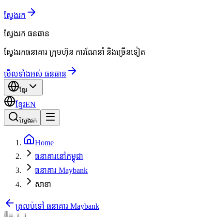
ស្វែងរក
ស្វែងរក
ធនធាន
ស្វែងរកធនាគារ ក្រុមហ៊ុន ការណែនាំ និងច្រើនទៀត
មើលទាំងអស់ ធនធាន
ខ្មែរ
ខ្មែរ
EN
ស្វែងរក
Home
ធនាគារនៅកម្ពុជា
ធនាគារ Maybank
សាខា
ត្រលប់ទៅ ធនាគារ Maybank