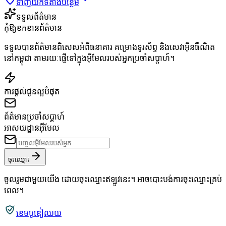
ទាញយកទីតាំងបន្ថែម
ទទួលព័ត៌មាន
កុំឱ្យខកខានព័ត៌មាន
ទទួលបានព័ត៌មានពិសេសអំពីធនាគារ គម្រោងទូរស័ព្ទ និងសេវាអ៊ីនធឺណិត
នៅកម្ពុជា តាមរយៈផ្ញើទៅក្នុងអ៊ីមែលរបស់អ្នកប្រចាំសប្តាហ៍។
ការផ្តល់ជូនល្អបំផុត
ព័ត៌មានប្រចាំសប្តាហ៍
អាសយដ្ឋានអ៊ីមែល
ចុះឈ្មោះ
ចូលរួមជាមួយយើង ដោយចុះឈ្មោះឥឡូវនេះ។ អាចបោះបង់ការចុះឈ្មោះគ្រប់
ពេល។
ខេមបូឌៀឈយ