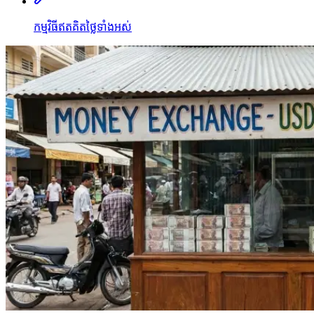
កម្មវិធីឥតគិតថ្លៃទាំងអស់