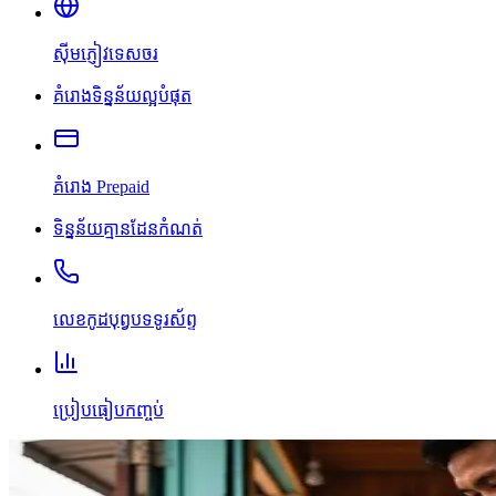
ស៊ីមភ្ញៀវទេសចរ
គំរោងទិន្នន័យល្អបំផុត
គំរោង Prepaid
ទិន្នន័យគ្មានដែនកំណត់
លេខកូដបុព្វបទទូរស័ព្ទ
ប្រៀបធៀបកញ្ចប់