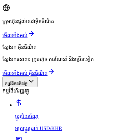
ក្រុមហ៊ុនផ្តល់សេវាអ៊ីនធឺណិត
មើលទាំងអស់
ស្វែងរក
អ៊ីនធឺណិត
ស្វែងរកធនាគារ ក្រុមហ៊ុន ការណែនាំ និងច្រើនទៀត
មើលទាំងអស់ អ៊ីនធឺណិត
កម្មវិធីឥតគិតថ្លៃ
កម្មវិធីហិរញ្ញវត្ថុ
ប្ដូររូបិយប័ណ្ណ
អត្រាប្ដូរប្រាក់ USD/KHR