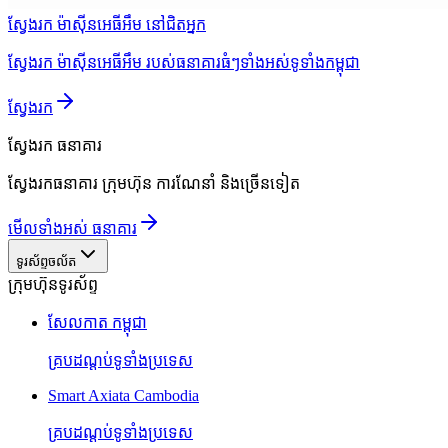
ស្វែងរក ម៉ាស៊ីនអេធីអឹម នៅជិតអ្នក
ស្វែងរក ម៉ាស៊ីនអេធីអឹម របស់ធនាគារធំៗទាំងអស់ទូទាំងកម្ពុជា
ស្វែងរក
ស្វែងរក
ធនាគារ
ស្វែងរកធនាគារ ក្រុមហ៊ុន ការណែនាំ និងច្រើនទៀត
មើលទាំងអស់ ធនាគារ
ទូរស័ព្ទចល័ត
ក្រុមហ៊ុនទូរស័ព្ទ
សែលកាត កម្ពុជា
គ្របដណ្តប់ទូទាំងប្រទេស
Smart Axiata Cambodia
គ្របដណ្តប់ទូទាំងប្រទេស