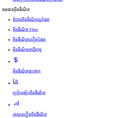
ធនធានអ៊ីនធឺណិត
គំរោងអ៊ីនធឺណិតល្អបំផុត
អ៊ីនធឺណិត Fiber
អ៊ីនធឺណិតលឿនបំផុត
អ៊ីនធឺណិតអាជីវកម្ម
អ៊ីនធឺណិតផ្ទះថោក
ប្រៀបធៀបអ៊ីនធឺណិត
តេស្តល្បឿនអ៊ីនធឺណិត