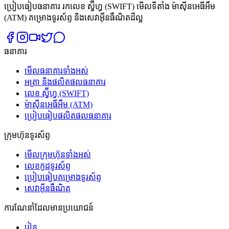
ប្រៀបធៀបធនាគារ រកលេខ ស្វ៊ីហ្វ (SWIFT) មើលទីតាំង ម៉ាស៊ីនអេធីអឹម
(ATM) គម្រោងទូរស័ព្ទ និងសេវាអ៊ីនធឺណិតដ៏ល្អ
ធនាគារ
មើលធនាគារទាំងអស់
អត្រា និងផលិតផលធនាគារ
លេខ ស្វ៊ីហ្វ (SWIFT)
ម៉ាស៊ីនអេធីអឹម (ATM)
ប្រៀបធៀបផលិតផលធនាគារ
ក្រុមហ៊ុនទូរស័ព្ទ
មើលក្រុមហ៊ុនទាំងអស់
លេខកូដទូរស័ព្ទ
ប្រៀបធៀបគម្រោងទូរស័ព្ទ
សេវាអ៊ីនធឺណិត
ការណែនាំដែលមានប្រយោជន៍
រៀន