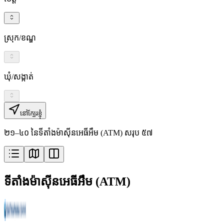
ស្រុក/ខណ្ឌ
ឃុំ/សង្កាត់
នៅក្បែរខ្ញុំ
២១–៤០ នៃទីតាំងម៉ាស៊ីនអេធីអឹម (ATM) សរុប ៥៧
ទីតាំងម៉ាស៊ីនអេធីអឹម (ATM)