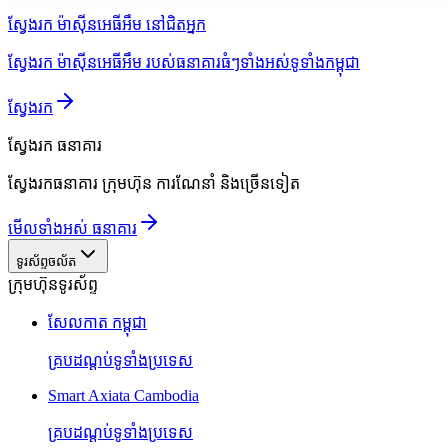
ស្វែងរក ម៉ាស៊ីនអេធីអឹម នៅជិតអ្នក
ស្វែងរក ម៉ាស៊ីនអេធីអឹម របស់ធនាគារធំៗទាំងអស់ទូទាំងកម្ពុជា
ស្វែងរក
ស្វែងរក
ធនាគារ
ស្វែងរកធនាគារ ក្រុមហ៊ុន ការណែនាំ និងច្រើនទៀត
មើលទាំងអស់ ធនាគារ
ទូរស័ព្ទចល័ត
ក្រុមហ៊ុនទូរស័ព្ទ
សែលកាត កម្ពុជា
គ្របដណ្តប់ទូទាំងប្រទេស
Smart Axiata Cambodia
គ្របដណ្តប់ទូទាំងប្រទេស