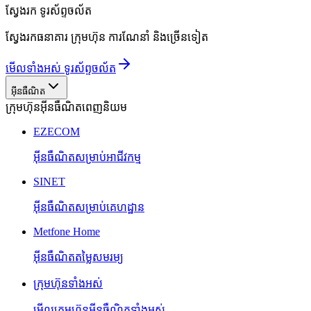
ស្វែងរក
ទូរស័ព្ទចល័ត
ស្វែងរកធនាគារ ក្រុមហ៊ុន ការណែនាំ និងច្រើនទៀត
មើលទាំងអស់ ទូរស័ព្ទចល័ត
អ៊ីនធឺណិត
ក្រុមហ៊ុនអ៊ីនធឺណិតពេញនិយម
EZECOM
អ៊ីនធឺណិតសម្រាប់អាជីវកម្ម
SINET
អ៊ីនធឺណិតសម្រាប់គេហដ្ឋាន
Metfone Home
អ៊ីនធឺណិតតម្លៃសមរម្យ
ក្រុមហ៊ុនទាំងអស់
មើលក្រុមហ៊ុនអ៊ីនធឺណិតទាំងអស់