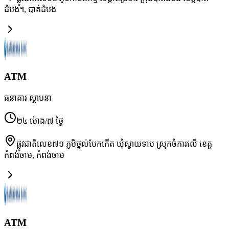
ដំបង។
,
បាត់ដំបង
ATM
ធនាគារ ស្ថាបនា
២៤ ម៉ោង/៧ ថ្ងៃ
ផ្លូវជាតិលេខ៧១ ភូមិថ្នល់បែកកើត ឃុំស្វាយទាប ស្រុកចំការលើ ខេត្ត
កំពង់ចាម
,
កំពង់ចាម
ATM