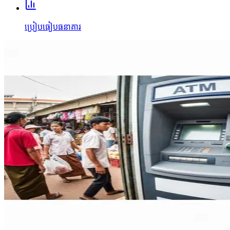
ប្រៀបធៀបធនាគារ