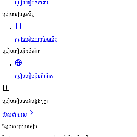
ប្រៀបធៀបធនាគារ
ប្រៀបធៀបទូរស័ព្ទ
ប្រៀបធៀបកញ្ចប់ទូរស័ព្ទ
ប្រៀបធៀបអ៊ីនធឺណិត
ប្រៀបធៀបអ៊ីនធឺណិត
ប្រៀបធៀបសេវាផ្សេងៗគ្នា
មើលទាំងអស់
ស្វែងរក
ប្រៀបធៀប