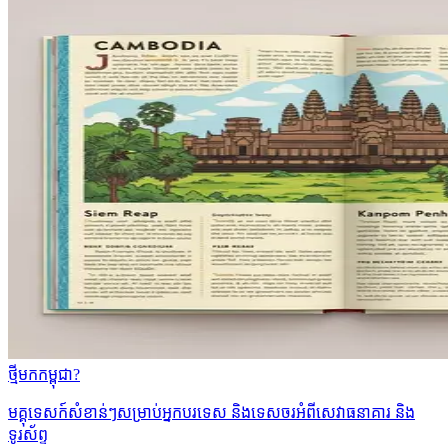
ថ្មីមកកម្ពុជា?
មគ្គុទេសក៍សំខាន់ៗសម្រាប់អ្នកបរទេស និងទេសចរអំពីសេវាធនាគារ និង
ទូរស័ព្ទ