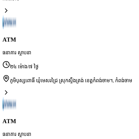
ATM
ធនាគារ ស្ថាបនា
២៤ ម៉ោង/៧ ថ្ងៃ
ភូមិបុស្សពោធិ៍ ឃុំមេសរជ្រៃ ស្រុកស្ទឹងត្រង់ ខេត្តកំពង់ចាម។
,
កំពង់ចាម
ATM
ធនាគារ ស្ថាបនា