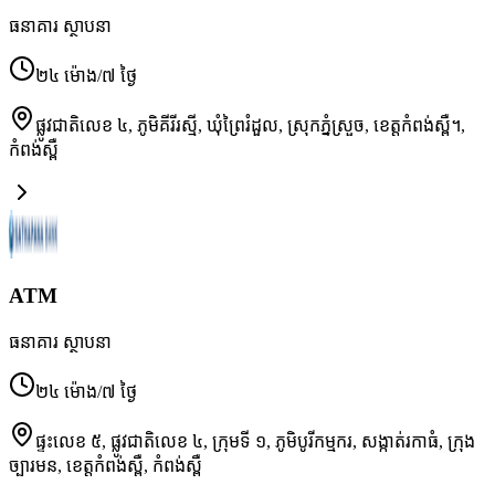
ធនាគារ ស្ថាបនា
២៤ ម៉ោង/៧ ថ្ងៃ
ផ្លូវជាតិលេខ ៤, ភូមិគីរីរស្មី, ឃុំព្រៃរំដួល, ស្រុកភ្នំស្រួច, ខេត្តកំពង់ស្ពឺ។
,
កំពង់ស្ពឺ
ATM
ធនាគារ ស្ថាបនា
២៤ ម៉ោង/៧ ថ្ងៃ
ផ្ទះលេខ ៥, ផ្លូវជាតិលេខ ៤, ក្រុមទី ១, ភូមិបូរីកម្មករ, សង្កាត់រកាធំ, ក្រុង
ច្បារមន, ខេត្តកំពង់ស្ពឺ
,
កំពង់ស្ពឺ