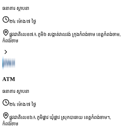
ធនាគារ ស្ថាបនា
២៤ ម៉ោង/៧ ថ្ងៃ
ផ្លូវជាតិលេខ៧A ភូមិ៦ សង្កាត់វាលវង់ ក្រុងកំពង់ចាម ខេត្តកំពង់ចាម
,
កំពង់ចាម
ATM
ធនាគារ ស្ថាបនា
២៤ ម៉ោង/៧ ថ្ងៃ
ផ្លូវជាតិលេខ៦A ភូមិផ្អាវ ឃុំផ្អាវ ស្រុកបាធាយ ខេត្តកំពង់ចាម។
,
កំពង់ចាម