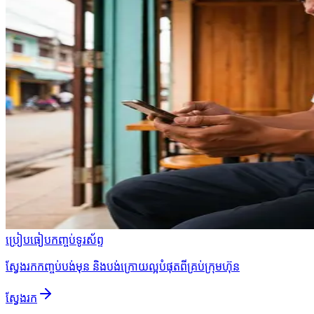
ប្រៀបធៀបកញ្ចប់ទូរស័ព្ទ
ស្វែងរកកញ្ចប់បង់មុន និងបង់ក្រោយល្អបំផុតពីគ្រប់ក្រុមហ៊ុន
ស្វែងរក