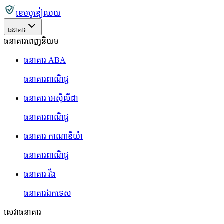
ខេមបូឌៀឈយ
ធនាគារ
ធនាគារពេញនិយម
ធនាគារ ABA
ធនាគារពាណិជ្ជ
ធនាគារ អេស៊ីលីដា
ធនាគារពាណិជ្ជ
ធនាគារ កាណាឌីយ៉ា
ធនាគារពាណិជ្ជ
ធនាគារ វីង
ធនាគារឯកទេស
សេវាធនាគារ