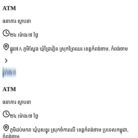
ATM
ធនាគារ ស្ថាបនា
២៤ ម៉ោង/៧ ថ្ងៃ
ផ្លូវ៧A ភូមិស្លែង ឃុំជ្រៃវៀន ស្រុកព្រៃឈរ ខេត្តកំពង់ចាម
,
កំពង់ចាម
ATM
ធនាគារ ស្ថាបនា
២៤ ម៉ោង/៧ ថ្ងៃ
ភូមិដប់មករា ឃុំបុសខ្នុរ ស្រុកចំការលើ ខេត្តកំពង់ចាម ប្រទេសកម្ពុជា
,
កំពង់ចាម