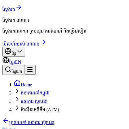
ស្វែងរក
ស្វែងរក
ធនធាន
ស្វែងរកធនាគារ ក្រុមហ៊ុន ការណែនាំ និងច្រើនទៀត
មើលទាំងអស់ ធនធាន
ខ្មែរ
ខ្មែរ
EN
ស្វែងរក
Home
ធនាគារនៅកម្ពុជា
ធនាគារ ស្ថាបនា
ម៉ាស៊ីនអេធីអឹម (ATM)
ត្រលប់ទៅ ធនាគារ ស្ថាបនា