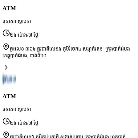
ATM
ធនាគារ ស្ថាបនា
២៤ ម៉ោង/៧ ថ្ងៃ
ផ្ទះលេខ ៣៦៤ ផ្លូវជាតិលេខ៥ ភូមិរំចេក៤ សង្កាត់រតនៈ ក្រុងបាត់ដំបង
ខេត្តបាត់ដំបង
,
បាត់ដំបង
ATM
ធនាគារ ស្ថាបនា
២៤ ម៉ោង/៧ ថ្ងៃ
ផ្លូវជាតិលេខ៥ ភូមិកាប់គោថ្មី សង្កាត់អូរចារ ក្រុងបាត់ដំបង ខេត្តបាត់