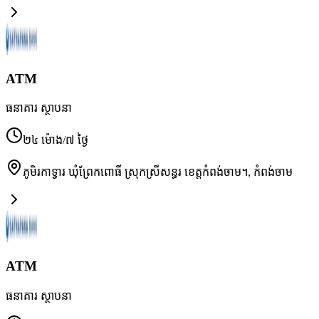
ATM
ធនាគារ ស្ថាបនា
២៤ ម៉ោង/៧ ថ្ងៃ
ភូមិរកាទ្វារ ឃុំព្រែកពោធិ៍ ស្រុកស្រីសន្ធរ ខេត្តកំពង់ចាម។
,
កំពង់ចាម
ATM
ធនាគារ ស្ថាបនា