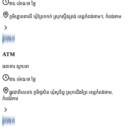
២៤ ម៉ោង/៧ ថ្ងៃ
ភូមិត្នោតតាសី ឃុំព្រែកកក់ ស្រុកស្ទឹងត្រង់ ខេត្តកំពង់ចាម។
,
កំពង់ចាម
ATM
ធនាគារ ស្ថាបនា
២៤ ម៉ោង/៧ ថ្ងៃ
ផ្លូវជាតិលេខ៦ ភូមិថ្មសិន ឃុំសូទិព្វ ស្រុកជើងព្រៃ ខេត្តកំពង់ចាម
,
កំពង់ចាម