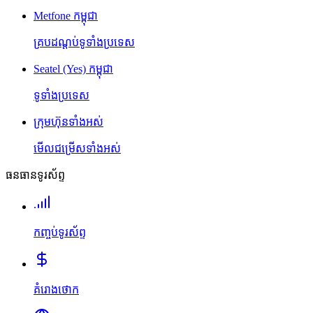
Metfone កម្ពុជា
គ្របដណ្តប់ទូទាំងប្រទេស
Seatel (Yes) កម្ពុជា
ទូទាំងប្រទេស
ក្រុមហ៊ុនទាំងអស់
មើលជម្រើសទាំងអស់
ធនធានទូរស័ព្ទ
កញ្ចប់ទូរស័ព្ទ
គំរោងថោក