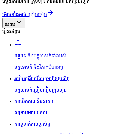
ស្វែងរកធនាគារ ក្រុមហ៊ុន ការណែនាំ និងច្រើនទៀត
មើលទាំងអស់ ប្រៀបធៀប
ធនធាន
រៀនបន្ថែម
អត្ថបទ និងមគ្គុទេសក៍ទាំងអស់
មគ្គុទេសក៍ និងវិភាគជំហានៗ
របៀបជ្រើសរើសក្រុមហ៊ុនទូរស័ព្ទ
មគ្គុទេសក៍ប្រៀបធៀបក្រុមហ៊ុន
ការបើកគណនីធនាគារ
សម្រាប់អ្នកបរទេស
ការទូទាត់តាមទូរស័ព្ទ