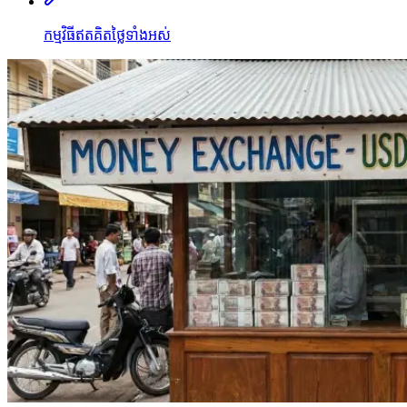
កម្មវិធីឥតគិតថ្លៃទាំងអស់