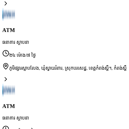
ATM
ធនាគារ ស្ថាបនា
២៤ ម៉ោង/៧ ថ្ងៃ
ភូមិផ្សារស្លាបលែង, ឃុំស្វាយរំពារ, ស្រុកបរសេដ្ឋ, ខេត្តកំពង់ស្ពឺ។
,
កំពង់ស្ពឺ
ATM
ធនាគារ ស្ថាបនា