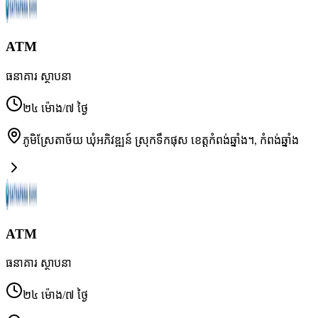
ATM
ធនាគារ ស្ថាបនា
២៤ ម៉ោង/៧ ថ្ងៃ
ភូមិស្រែតាច័យ ឃុំអភិវឌ្ឍន៍ ស្រុកទឹកផុស ខេត្តកំពង់ឆ្នាំង។
,
កំពង់ឆ្នាំង
ATM
ធនាគារ ស្ថាបនា
២៤ ម៉ោង/៧ ថ្ងៃ