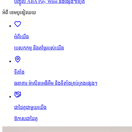
បញ្ជូល ABA Pay, Wing និងផ្សេងៗទៀត
អំពី ខេមបូឌៀឈយ
អំពីយើង
បេសកកម្ម និងតម្លៃរបស់យើង
ទីតាំង
ធនាគារ ម៉ាស៊ីនអេធីអឹម និងទីតាំងគ្រប់គ្រងផ្សេងៗ
ជាដៃគូជាមួយយើង
ឱកាសជាដៃគូ