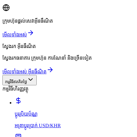
ក្រុមហ៊ុនផ្តល់សេវាអ៊ីនធឺណិត
មើលទាំងអស់
ស្វែងរក
អ៊ីនធឺណិត
ស្វែងរកធនាគារ ក្រុមហ៊ុន ការណែនាំ និងច្រើនទៀត
មើលទាំងអស់ អ៊ីនធឺណិត
កម្មវិធីឥតគិតថ្លៃ
កម្មវិធីហិរញ្ញវត្ថុ
ប្ដូររូបិយប័ណ្ណ
អត្រាប្ដូរប្រាក់ USD/KHR