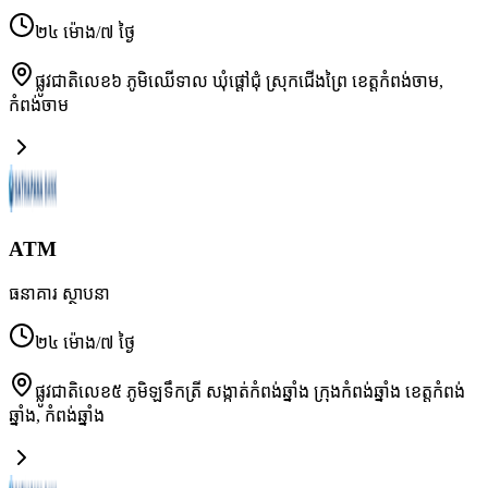
២៤ ម៉ោង/៧ ថ្ងៃ
ផ្លូវជាតិលេខ៦ ភូមិឈើទាល ឃុំផ្ដៅជុំ ស្រុកជើងព្រៃ ខេត្តកំពង់ចាម
,
កំពង់ចាម
ATM
ធនាគារ ស្ថាបនា
២៤ ម៉ោង/៧ ថ្ងៃ
ផ្លូវជាតិលេខ៥ ភូមិឡទឹកត្រី សង្កាត់កំពង់ឆ្នាំង ក្រុងកំពង់ឆ្នាំង ខេត្តកំពង់
ឆ្នាំង
,
កំពង់ឆ្នាំង