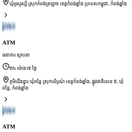
ឃុំអូរឫស្សី ស្រុកកំពង់ត្រឡាច ខេត្តកំពង់ឆ្នាំង ប្រទេសកម្ពុជា
,
កំពង់ឆ្នាំង
ATM
ធនាគារ ស្ថាបនា
២៤ ម៉ោង/៧ ថ្ងៃ
ភូមិជើងខ្នារ ឃុំពន្លៃ ស្រុកបរិបូណ៌ ខេត្តកំពង់ឆ្នាំង, ផ្លូវជាតិលេខ ៥, ឃុំ
ពន្លៃ
,
កំពង់ឆ្នាំង
ATM