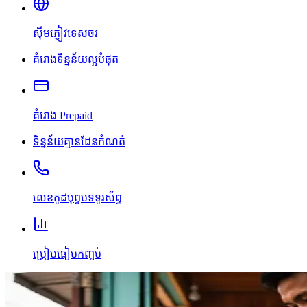
ស៊ីមភ្ញៀវទេសចរ
គំរោងទិន្នន័យល្អបំផុត
គំរោង Prepaid
ទិន្នន័យគ្មានដែនកំណត់
លេខកូដបុព្វបទទូរស័ព្ទ
ប្រៀបធៀបកញ្ចប់