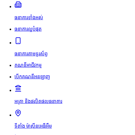
ធនាគារទាំងអស់
ធនាគារល្អបំផុត
ធនាគារតាមទូរស័ព្ទ
គណនីអាជីវកម្ម
បើកគណនីអនឡាញ
អត្រា និងផលិតផលធនាគារ
ទីតាំង ម៉ាស៊ីនអេធីអឹម