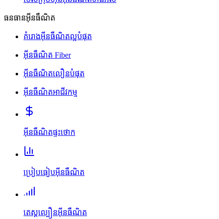
ធនធានអ៊ីនធឺណិត
គំរោងអ៊ីនធឺណិតល្អបំផុត
អ៊ីនធឺណិត Fiber
អ៊ីនធឺណិតលឿនបំផុត
អ៊ីនធឺណិតអាជីវកម្ម
អ៊ីនធឺណិតផ្ទះថោក
ប្រៀបធៀបអ៊ីនធឺណិត
តេស្តល្បឿនអ៊ីនធឺណិត