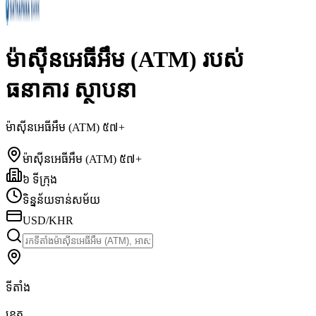
ម៉ាស៊ីនអេធីអឹម (ATM) របស់
ធនាគារ ស្ថាបនា
ម៉ាស៊ីនអេធីអឹម (ATM) ៥៧+
ម៉ាស៊ីនអេធីអឹម (ATM) ៥៧+
៦ ទីក្រុង
ទិន្នន័យទាន់សម័យ
USD/KHR
ទីតាំង
ខេត្ត