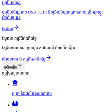
ប្ដូររូបិយប័ណ្ណ
ប្ដូររូបិយប័ណ្ណរវាង USD, KHR និងរូបិយប័ណ្ណផ្សេងៗដោយប្រើអត្រាប្ដូរ
ប្រាក់បច្ចុប្បន្ន
ស្វែងរក
ស្វែងរក
កម្មវិធីឥតគិតថ្លៃ
ស្វែងរកធនាគារ ក្រុមហ៊ុន ការណែនាំ និងច្រើនទៀត
មើលទាំងអស់ កម្មវិធីឥតគិតថ្លៃ
ប្រៀបធៀប
ប្រៀបធៀបធនាគារ
អត្រា និងផលិតផលធនាគារ