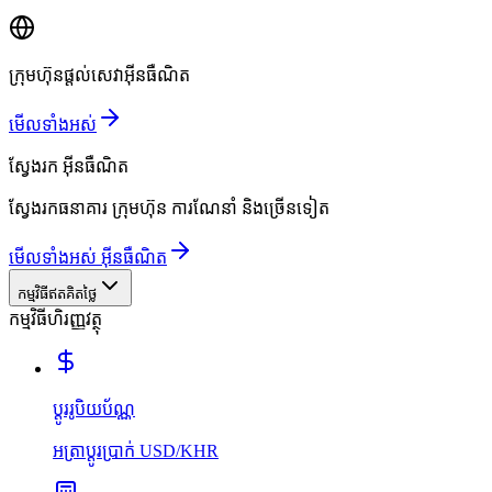
ក្រុមហ៊ុនផ្តល់សេវាអ៊ីនធឺណិត
មើលទាំងអស់
ស្វែងរក
អ៊ីនធឺណិត
ស្វែងរកធនាគារ ក្រុមហ៊ុន ការណែនាំ និងច្រើនទៀត
មើលទាំងអស់ អ៊ីនធឺណិត
កម្មវិធីឥតគិតថ្លៃ
កម្មវិធីហិរញ្ញវត្ថុ
ប្ដូររូបិយប័ណ្ណ
អត្រាប្ដូរប្រាក់ USD/KHR