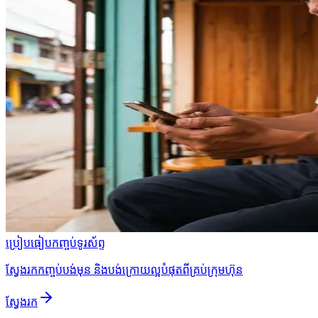
ប្រៀបធៀបកញ្ចប់ទូរស័ព្ទ
ស្វែងរកកញ្ចប់បង់មុន និងបង់ក្រោយល្អបំផុតពីគ្រប់ក្រុមហ៊ុន
ស្វែងរក