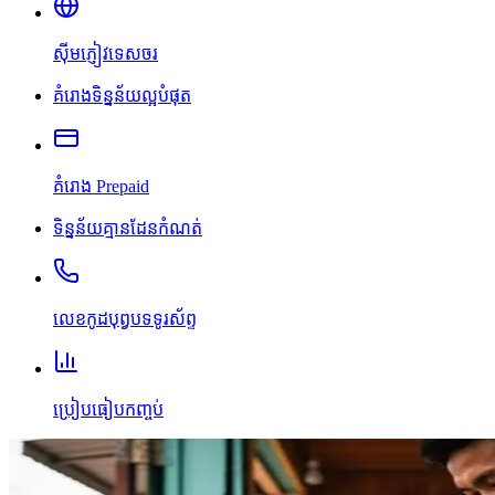
ស៊ីមភ្ញៀវទេសចរ
គំរោងទិន្នន័យល្អបំផុត
គំរោង Prepaid
ទិន្នន័យគ្មានដែនកំណត់
លេខកូដបុព្វបទទូរស័ព្ទ
ប្រៀបធៀបកញ្ចប់