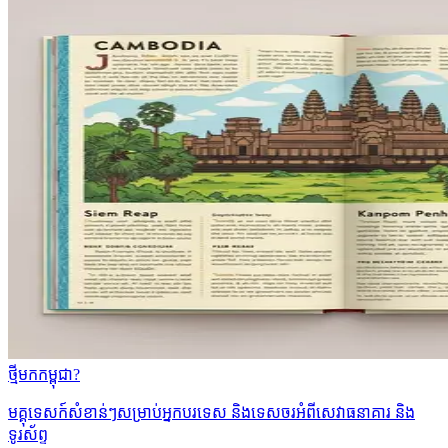
ថ្មីមកកម្ពុជា?
មគ្គុទេសក៍សំខាន់ៗសម្រាប់អ្នកបរទេស និងទេសចរអំពីសេវាធនាគារ និង
ទូរស័ព្ទ