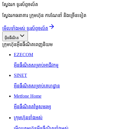
ស្វែងរក
ទូរស័ព្ទចល័ត
ស្វែងរកធនាគារ ក្រុមហ៊ុន ការណែនាំ និងច្រើនទៀត
មើលទាំងអស់ ទូរស័ព្ទចល័ត
អ៊ីនធឺណិត
ក្រុមហ៊ុនអ៊ីនធឺណិតពេញនិយម
EZECOM
អ៊ីនធឺណិតសម្រាប់អាជីវកម្ម
SINET
អ៊ីនធឺណិតសម្រាប់គេហដ្ឋាន
Metfone Home
អ៊ីនធឺណិតតម្លៃសមរម្យ
ក្រុមហ៊ុនទាំងអស់
មើលក្រុមហ៊ុនអ៊ីនធឺណិតទាំងអស់