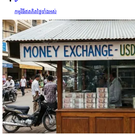
កម្មវិធីឥតគិតថ្លៃទាំងអស់