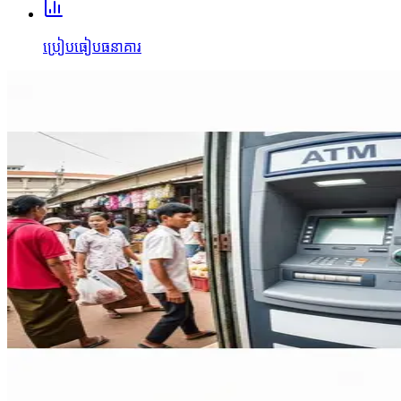
ប្រៀបធៀបធនាគារ