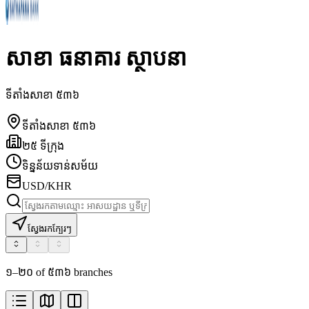
សាខា ធនាគារ ស្ថាបនា
ទីតាំងសាខា ៥៣៦
ទីតាំងសាខា ៥៣៦
២៥ ទីក្រុង
ទិន្នន័យទាន់សម័យ
USD/KHR
ស្វែងរកក្បែរៗ
១–២០ of ៥៣៦ branches