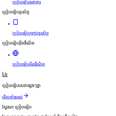
ប្រៀបធៀបធនាគារ
ប្រៀបធៀបទូរស័ព្ទ
ប្រៀបធៀបកញ្ចប់ទូរស័ព្ទ
ប្រៀបធៀបអ៊ីនធឺណិត
ប្រៀបធៀបអ៊ីនធឺណិត
ប្រៀបធៀបសេវាផ្សេងៗគ្នា
មើលទាំងអស់
ស្វែងរក
ប្រៀបធៀប