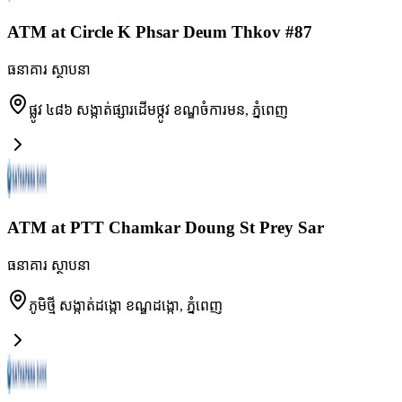
ATM at Circle K Phsar Deum Thkov #87
ធនាគារ ស្ថាបនា
ផ្លូវ ៤៨៦ សង្កាត់ផ្សារដើមថ្កូវ ខណ្ឌចំការមន
,
ភ្នំពេញ
ATM at PTT Chamkar Doung St Prey Sar
ធនាគារ ស្ថាបនា
ភូមិថ្មី សង្កាត់ដង្កោ ខណ្ឌដង្កោ
,
ភ្នំពេញ