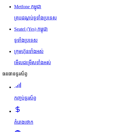
Metfone កម្ពុជា
គ្របដណ្តប់ទូទាំងប្រទេស
Seatel (Yes) កម្ពុជា
ទូទាំងប្រទេស
ក្រុមហ៊ុនទាំងអស់
មើលជម្រើសទាំងអស់
ធនធានទូរស័ព្ទ
កញ្ចប់ទូរស័ព្ទ
គំរោងថោក