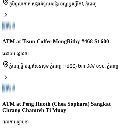
ភូមិទួលគោក សង្កាត់ទួលសង្កែ ខណ្ឌឫស្សីកែវ
,
ភ្នំពេញ
ATM at Team Coffee MongRithy #468 St 600
ធនាគារ ស្ថាបនា
ភ្នំពេញថ្មី ខណ្ឌសែនសុខ ភ្នំពេញ (+៨៥៥) ២៣ ៩៩៩ ០១០
,
ភ្នំពេញ
ATM at Peng Huoth (Chea Sophara) Sangkat
Chrang Chamreh Ti Muoy
ធនាគារ ស្ថាបនា