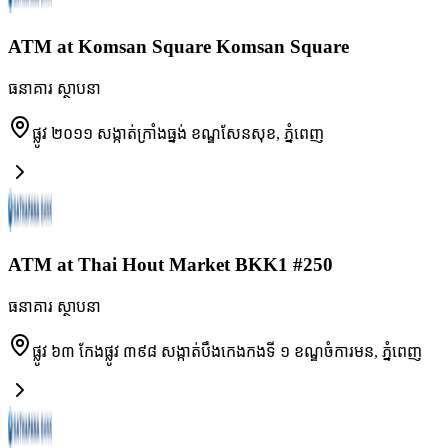
ATM at Komsan Square Komsan Square
ធនាគារ ស្ថាបនា
ផ្លូវ ២០១១ សង្កាត់ក្រាំងធ្នង់ ខណ្ឌសែនសុខ
,
ភ្នំពេញ
ATM at Thai Hout Market BKK1 #250
ធនាគារ ស្ថាបនា
ផ្លូវ ៦៣ កែងផ្លូវ ៣៩៨ សង្កាត់បឹងកេងកងទី ១ ខណ្ឌចំការមន
,
ភ្នំពេញ