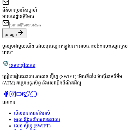
ព័ត៌មានប្រចាំសប្តាហ៍
អាសយដ្ឋានអ៊ីមែល
ចុះឈ្មោះ
ចូលរួមជាមួយយើង ដោយចុះឈ្មោះឥឡូវនេះ។ អាចបោះបង់ការចុះឈ្មោះគ្រប់
ពេល។
ខេមបូឌៀឈយ
ប្រៀបធៀបធនាគារ រកលេខ ស្វ៊ីហ្វ (SWIFT) មើលទីតាំង ម៉ាស៊ីនអេធីអឹម
(ATM) គម្រោងទូរស័ព្ទ និងសេវាអ៊ីនធឺណិតដ៏ល្អ
ធនាគារ
មើលធនាគារទាំងអស់
អត្រា និងផលិតផលធនាគារ
លេខ ស្វ៊ីហ្វ (SWIFT)