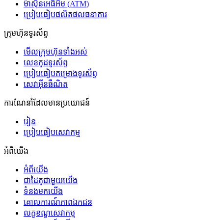
ម៉ាស៊ីនអេធីអឹម (ATM)
ប្រៀបធៀបផលិតផលធនាគារ
ក្រុមហ៊ុនទូរស័ព្ទ
មើលក្រុមហ៊ុនទាំងអស់
លេខកូដទូរស័ព្ទ
ប្រៀបធៀបគម្រោងទូរស័ព្ទ
សេវាអ៊ីនធឺណិត
ការណែនាំដែលមានប្រយោជន៍
រៀន
ប្រៀបធៀបសេវាកម្ម
អំពីយើង
អំពីយើង
ជាដៃគូជាមួយយើង
ទំនងមកយើង
គោលការណ៍ភាពឯកជន
លក្ខខណ្ឌសេវាកម្ម