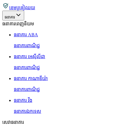
ខេមបូឌៀឈយ
ធនាគារ
ធនាគារពេញនិយម
ធនាគារ ABA
ធនាគារពាណិជ្ជ
ធនាគារ អេស៊ីលីដា
ធនាគារពាណិជ្ជ
ធនាគារ កាណាឌីយ៉ា
ធនាគារពាណិជ្ជ
ធនាគារ វីង
ធនាគារឯកទេស
សេវាធនាគារ