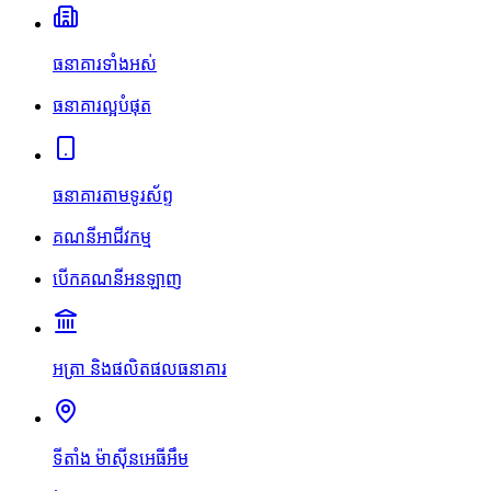
ធនាគារទាំងអស់
ធនាគារល្អបំផុត
ធនាគារតាមទូរស័ព្ទ
គណនីអាជីវកម្ម
បើកគណនីអនឡាញ
អត្រា និងផលិតផលធនាគារ
ទីតាំង ម៉ាស៊ីនអេធីអឹម