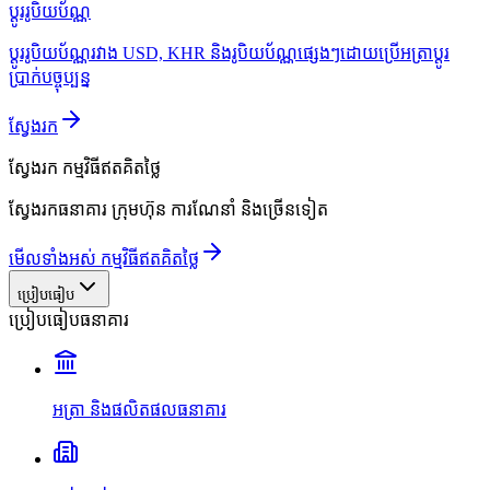
ប្ដូររូបិយប័ណ្ណ
ប្ដូររូបិយប័ណ្ណរវាង USD, KHR និងរូបិយប័ណ្ណផ្សេងៗដោយប្រើអត្រាប្ដូរ
ប្រាក់បច្ចុប្បន្ន
ស្វែងរក
ស្វែងរក
កម្មវិធីឥតគិតថ្លៃ
ស្វែងរកធនាគារ ក្រុមហ៊ុន ការណែនាំ និងច្រើនទៀត
មើលទាំងអស់ កម្មវិធីឥតគិតថ្លៃ
ប្រៀបធៀប
ប្រៀបធៀបធនាគារ
អត្រា និងផលិតផលធនាគារ