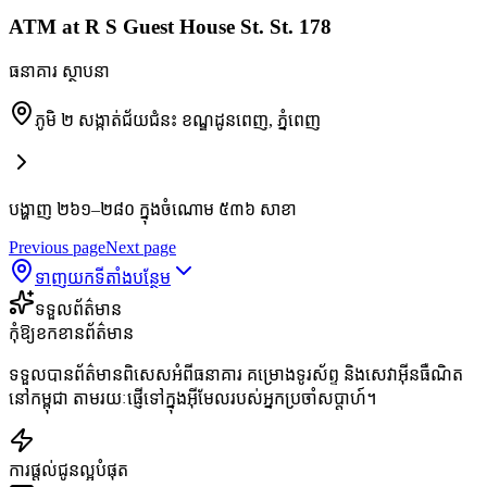
ATM at R S Guest House St. St. 178
ធនាគារ ស្ថាបនា
ភូមិ ២ សង្កាត់ជ័យជំនះ ខណ្ឌដូនពេញ
,
ភ្នំពេញ
បង្ហាញ ២៦១–២៨០ ក្នុងចំណោម ៥៣៦ សាខា
Previous page
Next page
ទាញយកទីតាំងបន្ថែម
ទទួលព័ត៌មាន
កុំឱ្យខកខានព័ត៌មាន
ទទួលបានព័ត៌មានពិសេសអំពីធនាគារ គម្រោងទូរស័ព្ទ និងសេវាអ៊ីនធឺណិត
នៅកម្ពុជា តាមរយៈផ្ញើទៅក្នុងអ៊ីមែលរបស់អ្នកប្រចាំសប្តាហ៍។
ការផ្តល់ជូនល្អបំផុត