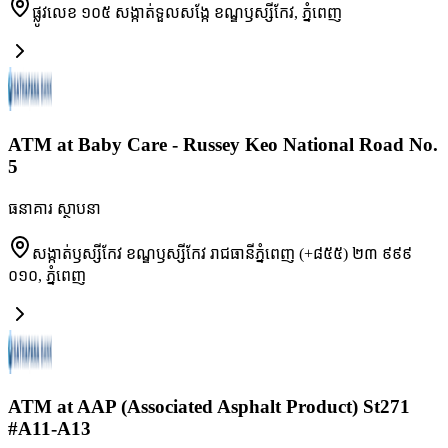
ផ្លូវលេខ ១០៥ សង្កាត់ទួលសង្កែ ខណ្ឌឫស្សីកែវ
,
ភ្នំពេញ
ATM at Baby Care - Russey Keo National Road No.
5
ធនាគារ ស្ថាបនា
សង្កាត់ឫស្សីកែវ ខណ្ឌឫស្សីកែវ រាជធានីភ្នំពេញ (+៨៥៥) ២៣ ៩៩៩
០១០
,
ភ្នំពេញ
ATM at AAP (Associated Asphalt Product) St271
#A11-A13