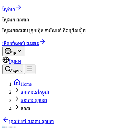
ស្វែងរក
ស្វែងរក
ធនធាន
ស្វែងរកធនាគារ ក្រុមហ៊ុន ការណែនាំ និងច្រើនទៀត
មើលទាំងអស់ ធនធាន
ខ្មែរ
ខ្មែរ
EN
ស្វែងរក
Home
ធនាគារនៅកម្ពុជា
ធនាគារ ស្ថាបនា
សាខា
ត្រលប់ទៅ ធនាគារ ស្ថាបនា