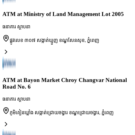
ATM at Ministry of Land Management Lot 2005
ធនាគារ ស្ថាបនា
ផ្លូវលេខ ៣០៧ សង្កាត់ឃ្មួញ ខណ្ឌសែនសុខ
,
ភ្នំពេញ
ATM at Bayon Market Chroy Changvar National
Road No. 6
ធនាគារ ស្ថាបនា
ភូមិគៀនឃ្លាំង សង្កាត់ជ្រោយចង្វារ ខណ្ឌជ្រោយចង្វារ
,
ភ្នំពេញ