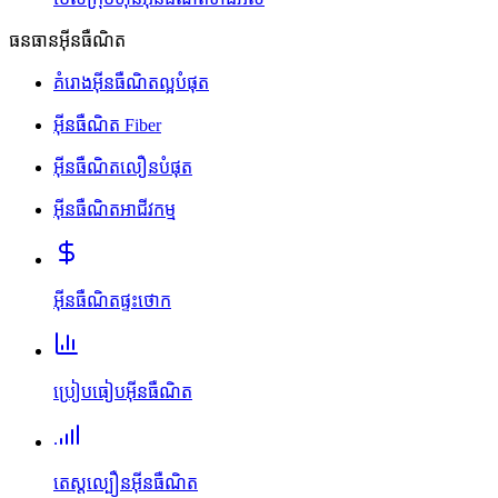
ធនធានអ៊ីនធឺណិត
គំរោងអ៊ីនធឺណិតល្អបំផុត
អ៊ីនធឺណិត Fiber
អ៊ីនធឺណិតលឿនបំផុត
អ៊ីនធឺណិតអាជីវកម្ម
អ៊ីនធឺណិតផ្ទះថោក
ប្រៀបធៀបអ៊ីនធឺណិត
តេស្តល្បឿនអ៊ីនធឺណិត