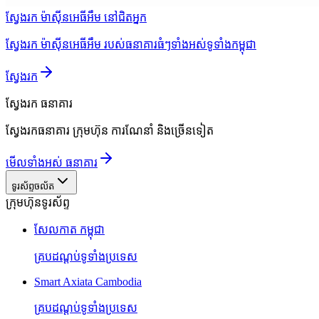
ស្វែងរក ម៉ាស៊ីនអេធីអឹម នៅជិតអ្នក
ស្វែងរក ម៉ាស៊ីនអេធីអឹម របស់ធនាគារធំៗទាំងអស់ទូទាំងកម្ពុជា
ស្វែងរក
ស្វែងរក
ធនាគារ
ស្វែងរកធនាគារ ក្រុមហ៊ុន ការណែនាំ និងច្រើនទៀត
មើលទាំងអស់ ធនាគារ
ទូរស័ព្ទចល័ត
ក្រុមហ៊ុនទូរស័ព្ទ
សែលកាត កម្ពុជា
គ្របដណ្តប់ទូទាំងប្រទេស
Smart Axiata Cambodia
គ្របដណ្តប់ទូទាំងប្រទេស