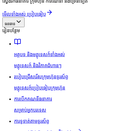
ស្វែងរកធនាគារ ក្រុមហ៊ុន ការណែនាំ និងច្រើនទៀត
មើលទាំងអស់ ប្រៀបធៀប
ធនធាន
រៀនបន្ថែម
អត្ថបទ និងមគ្គុទេសក៍ទាំងអស់
មគ្គុទេសក៍ និងវិភាគជំហានៗ
របៀបជ្រើសរើសក្រុមហ៊ុនទូរស័ព្ទ
មគ្គុទេសក៍ប្រៀបធៀបក្រុមហ៊ុន
ការបើកគណនីធនាគារ
សម្រាប់អ្នកបរទេស
ការទូទាត់តាមទូរស័ព្ទ