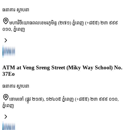
ធនាគារ ស្ថាបនា
មហាវិថីយោធពលខេមរភូមិន្ទ (២៧១) ភ្នំពេញ (+៨៥៥) ២៣ ៩៩៩
០១០
,
ភ្នំពេញ
ATM at Veng Sreng Street (Miky Way School) No.
37Eo
ធនាគារ ស្ថាបនា
ចោមចៅ (ផ្លូវ ២១៧), ១២៤០៥ ភ្នំពេញ (+៨៥៥) ២៣ ៩៩៩ ០១០
,
ភ្នំពេញ