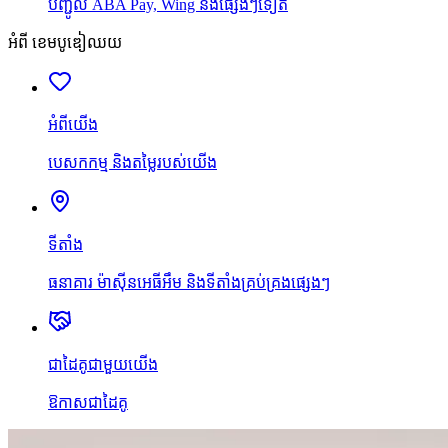
បញ្ជូល ABA Pay, Wing និងផ្សេងៗទៀត
អំពី ខេមបូឌៀឈយ
អំពីយើង
បេសកកម្ម និងតម្លៃរបស់យើង
ទីតាំង
ធនាគារ ម៉ាស៊ីនអេធីអឹម និងទីតាំងគ្រប់គ្រងផ្សេងៗ
ជាដៃគូជាមួយយើង
ឱកាសជាដៃគូ