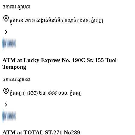
ធនាគារ ស្ថាបនា
ផ្លូវលេខ ២៧១ សង្កាត់ទំនប់ទឹក ខណ្ឌចំការមន
,
ភ្នំពេញ
ATM at Lucky Express No. 190C St. 155 Tuol
Tompong
ធនាគារ ស្ថាបនា
ភ្នំពេញ (+៨៥៥) ២៣ ៩៩៩ ០១០
,
ភ្នំពេញ
ATM at TOTAL ST.271 No289