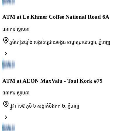
ATM at Le Khmer Coffee National Road 6A
ធនាគារ ស្ថាបនា
ភូមិគៀនឃ្លាំង សង្កាត់ជ្រោយចង្វារ ខណ្ឌជ្រោយចង្វារ
,
ភ្នំពេញ
ATM at AEON MaxValu - Toul Kork #79
ធនាគារ ស្ថាបនា
ផ្លូវ ៣១៥ ភូមិ ៦ សង្កាត់បឹងកក់ ២
,
ភ្នំពេញ