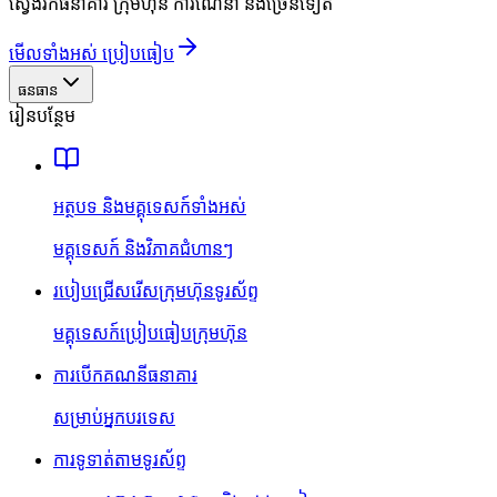
ស្វែងរកធនាគារ ក្រុមហ៊ុន ការណែនាំ និងច្រើនទៀត
មើលទាំងអស់ ប្រៀបធៀប
ធនធាន
រៀនបន្ថែម
អត្ថបទ និងមគ្គុទេសក៍ទាំងអស់
មគ្គុទេសក៍ និងវិភាគជំហានៗ
របៀបជ្រើសរើសក្រុមហ៊ុនទូរស័ព្ទ
មគ្គុទេសក៍ប្រៀបធៀបក្រុមហ៊ុន
ការបើកគណនីធនាគារ
សម្រាប់អ្នកបរទេស
ការទូទាត់តាមទូរស័ព្ទ