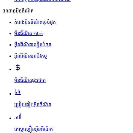
ធនធានអ៊ីនធឺណិត
គំរោងអ៊ីនធឺណិតល្អបំផុត
អ៊ីនធឺណិត Fiber
អ៊ីនធឺណិតលឿនបំផុត
អ៊ីនធឺណិតអាជីវកម្ម
អ៊ីនធឺណិតផ្ទះថោក
ប្រៀបធៀបអ៊ីនធឺណិត
តេស្តល្បឿនអ៊ីនធឺណិត