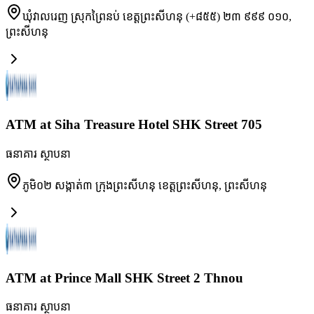
ឃុំវាលរេញ ស្រុកព្រៃនប់ ខេត្តព្រះសីហនុ (+៨៥៥) ២៣ ៩៩៩ ០១០
,
ព្រះសីហនុ
ATM at Siha Treasure Hotel SHK Street 705
ធនាគារ ស្ថាបនា
ភូមិ០២ សង្កាត់៣ ក្រុងព្រះសីហនុ ខេត្តព្រះសីហនុ
,
ព្រះសីហនុ
ATM at Prince Mall SHK Street 2 Thnou
ធនាគារ ស្ថាបនា