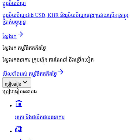
ប្ដូររូបិយប័ណ្ណ
ប្ដូររូបិយប័ណ្ណរវាង USD, KHR និងរូបិយប័ណ្ណផ្សេងៗដោយប្រើអត្រាប្ដូរ
ប្រាក់បច្ចុប្បន្ន
ស្វែងរក
ស្វែងរក
កម្មវិធីឥតគិតថ្លៃ
ស្វែងរកធនាគារ ក្រុមហ៊ុន ការណែនាំ និងច្រើនទៀត
មើលទាំងអស់ កម្មវិធីឥតគិតថ្លៃ
ប្រៀបធៀប
ប្រៀបធៀបធនាគារ
អត្រា និងផលិតផលធនាគារ