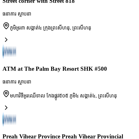
Street corner with Street 818
ធនាគារ ស្ថាបនា
ភូមិអូរ៣ សង្កាត់៤ ក្រុងព្រះសីហនុ
,
ព្រះសីហនុ
ATM at The Palm Bay Resort SHK #500
ធនាគារ ស្ថាបនា
មហាវិថីអូរឈើទាល កែងផ្លូវ៥០៥ ភូមិ៤ សង្កាត់៤
,
ព្រះសីហនុ
Preah Vihear Province Preah Vihear Provincial