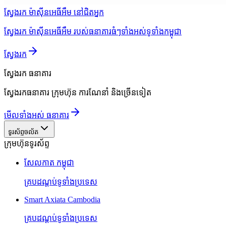
ស្វែងរក ម៉ាស៊ីនអេធីអឹម នៅជិតអ្នក
ស្វែងរក ម៉ាស៊ីនអេធីអឹម របស់ធនាគារធំៗទាំងអស់ទូទាំងកម្ពុជា
ស្វែងរក
ស្វែងរក
ធនាគារ
ស្វែងរកធនាគារ ក្រុមហ៊ុន ការណែនាំ និងច្រើនទៀត
មើលទាំងអស់ ធនាគារ
ទូរស័ព្ទចល័ត
ក្រុមហ៊ុនទូរស័ព្ទ
សែលកាត កម្ពុជា
គ្របដណ្តប់ទូទាំងប្រទេស
Smart Axiata Cambodia
គ្របដណ្តប់ទូទាំងប្រទេស