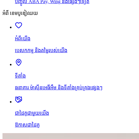
បញ្ជូល ABA Pay, Wing និងផ្សេងៗទៀត
អំពី ខេមបូឌៀឈយ
អំពីយើង
បេសកកម្ម និងតម្លៃរបស់យើង
ទីតាំង
ធនាគារ ម៉ាស៊ីនអេធីអឹម និងទីតាំងគ្រប់គ្រងផ្សេងៗ
ជាដៃគូជាមួយយើង
ឱកាសជាដៃគូ