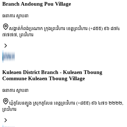
Branch Andoung Pou Village
ធនាគារ ស្ថាបនា
សង្កាត់កំពង់ប្រណាក ក្រុងព្រះវិហារ ខេត្តព្រះវិហារ (+៨៥៥) ៩៦ ៨៧៤
៧៧៧៧
,
ព្រះវិហារ
Kuleaen District Branch - Kuleaen Tboung
Commune Kuleaen Tboung Village
ធនាគារ ស្ថាបនា
ឃុំគូលែនត្បូង ស្រុកគូលែន ខេត្តព្រះវិហារ (+៨៥៥) ៩៦ ៤៧១ ២២២២
,
ព្រះវិហារ