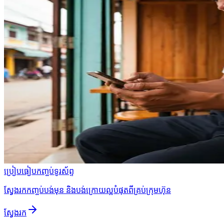
ប្រៀបធៀបកញ្ចប់ទូរស័ព្ទ
ស្វែងរកកញ្ចប់បង់មុន និងបង់ក្រោយល្អបំផុតពីគ្រប់ក្រុមហ៊ុន
ស្វែងរក