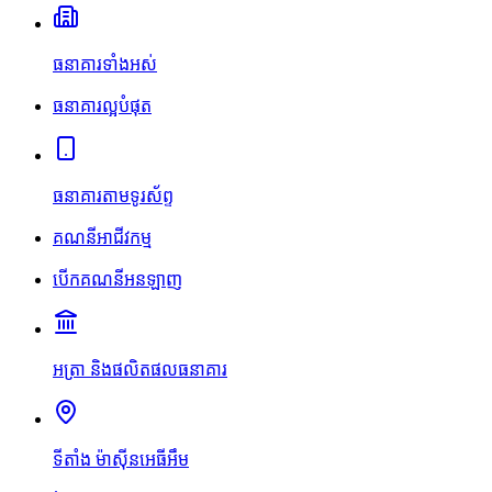
ធនាគារទាំងអស់
ធនាគារល្អបំផុត
ធនាគារតាមទូរស័ព្ទ
គណនីអាជីវកម្ម
បើកគណនីអនឡាញ
អត្រា និងផលិតផលធនាគារ
ទីតាំង ម៉ាស៊ីនអេធីអឹម