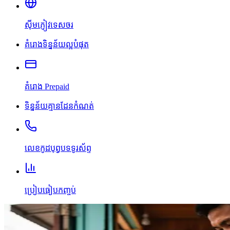
ស៊ីមភ្ញៀវទេសចរ
គំរោងទិន្នន័យល្អបំផុត
គំរោង Prepaid
ទិន្នន័យគ្មានដែនកំណត់
លេខកូដបុព្វបទទូរស័ព្ទ
ប្រៀបធៀបកញ្ចប់