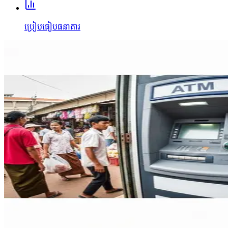
ប្រៀបធៀបធនាគារ