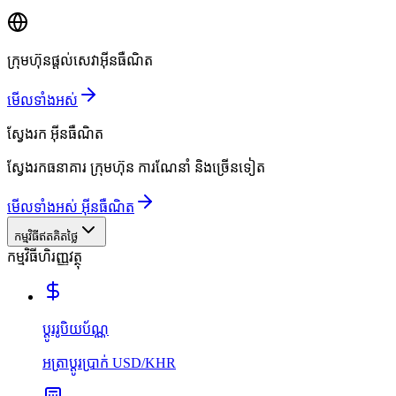
ក្រុមហ៊ុនផ្តល់សេវាអ៊ីនធឺណិត
មើលទាំងអស់
ស្វែងរក
អ៊ីនធឺណិត
ស្វែងរកធនាគារ ក្រុមហ៊ុន ការណែនាំ និងច្រើនទៀត
មើលទាំងអស់ អ៊ីនធឺណិត
កម្មវិធីឥតគិតថ្លៃ
កម្មវិធីហិរញ្ញវត្ថុ
ប្ដូររូបិយប័ណ្ណ
អត្រាប្ដូរប្រាក់ USD/KHR