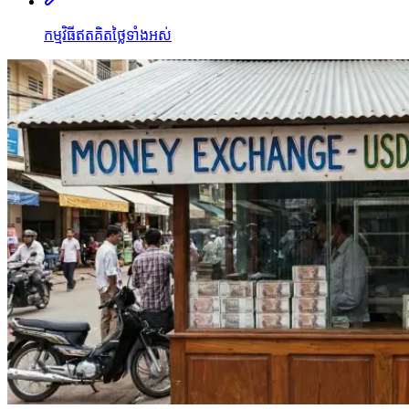
កម្មវិធីឥតគិតថ្លៃទាំងអស់