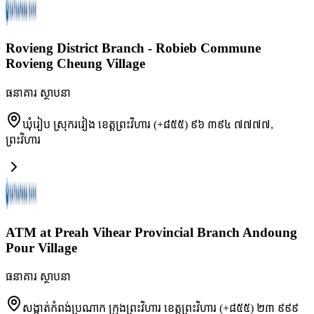
Rovieng District Branch - Robieb Commune
Rovieng Cheung Village
ធនាគារ ស្ថាបនា
ឃុំរៀប ស្រុករវៀង ខេត្តព្រះវិហារ (+៨៥៥) ៩៦ ៣៩៤ ៧៧៧៧
,
ព្រះវិហារ
ATM at Preah Vihear Provincial Branch Andoung
Pour Village
ធនាគារ ស្ថាបនា
សង្កាត់កំពង់ប្រណាក ក្រុងព្រះវិហារ ខេត្តព្រះវិហារ (+៨៥៥) ២៣ ៩៩៩