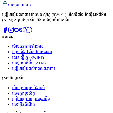
ខេមបូឌៀឈយ
ប្រៀបធៀបធនាគារ រកលេខ ស្វ៊ីហ្វ (SWIFT) មើលទីតាំង ម៉ាស៊ីនអេធីអឹម
(ATM) គម្រោងទូរស័ព្ទ និងសេវាអ៊ីនធឺណិតដ៏ល្អ
ធនាគារ
មើលធនាគារទាំងអស់
អត្រា និងផលិតផលធនាគារ
លេខ ស្វ៊ីហ្វ (SWIFT)
ម៉ាស៊ីនអេធីអឹម (ATM)
ប្រៀបធៀបផលិតផលធនាគារ
ក្រុមហ៊ុនទូរស័ព្ទ
មើលក្រុមហ៊ុនទាំងអស់
លេខកូដទូរស័ព្ទ
ប្រៀបធៀបគម្រោងទូរស័ព្ទ
សេវាអ៊ីនធឺណិត