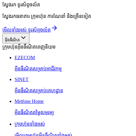
ស្វែងរក
ទូរស័ព្ទចល័ត
ស្វែងរកធនាគារ ក្រុមហ៊ុន ការណែនាំ និងច្រើនទៀត
មើលទាំងអស់ ទូរស័ព្ទចល័ត
អ៊ីនធឺណិត
ក្រុមហ៊ុនអ៊ីនធឺណិតពេញនិយម
EZECOM
អ៊ីនធឺណិតសម្រាប់អាជីវកម្ម
SINET
អ៊ីនធឺណិតសម្រាប់គេហដ្ឋាន
Metfone Home
អ៊ីនធឺណិតតម្លៃសមរម្យ
ក្រុមហ៊ុនទាំងអស់
មើលក្រុមហ៊ុនអ៊ីនធឺណិតទាំងអស់