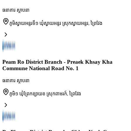
ធនាគារ ស្ថាបនា
ភូមិស្វាយអន្ទរទី១ ឃុំស្វាយអន្ទរ ស្រុកស្វាយអន្ទរ
,
ព្រៃវែង
Peam Ro District Branch - Preaek Khsay Kha
Commune National Road No. 1
ធនាគារ ស្ថាបនា
ភូមិ១ ឃុំព្រែកខ្សាយខ ស្រុកពាមរក៍
,
ព្រៃវែង