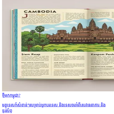
ថ្មីមកកម្ពុជា?
មគ្គុទេសក៍សំខាន់ៗសម្រាប់អ្នកបរទេស និងទេសចរអំពីសេវាធនាគារ និង
ទូរស័ព្ទ