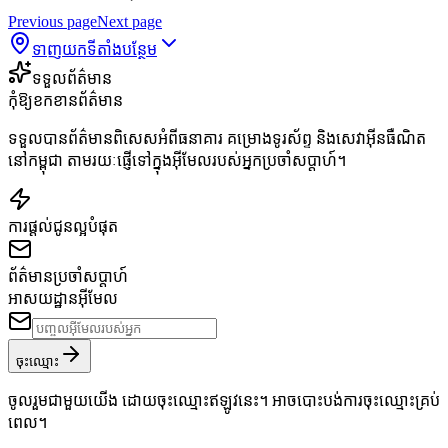
Previous page
Next page
ទាញយកទីតាំងបន្ថែម
ទទួលព័ត៌មាន
កុំឱ្យខកខានព័ត៌មាន
ទទួលបានព័ត៌មានពិសេសអំពីធនាគារ គម្រោងទូរស័ព្ទ និងសេវាអ៊ីនធឺណិត
នៅកម្ពុជា តាមរយៈផ្ញើទៅក្នុងអ៊ីមែលរបស់អ្នកប្រចាំសប្តាហ៍។
ការផ្តល់ជូនល្អបំផុត
ព័ត៌មានប្រចាំសប្តាហ៍
អាសយដ្ឋានអ៊ីមែល
ចុះឈ្មោះ
ចូលរួមជាមួយយើង ដោយចុះឈ្មោះឥឡូវនេះ។ អាចបោះបង់ការចុះឈ្មោះគ្រប់
ពេល។