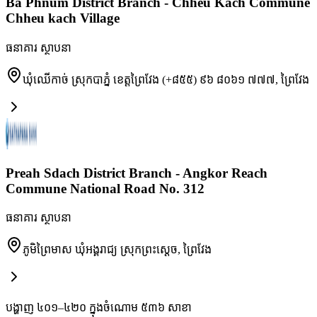
Ba Phnum District Branch - Chheu Kach Commune
Chheu kach Village
ធនាគារ ស្ថាបនា
ឃុំឈើកាច់ ស្រុកបាភ្នំ ខេត្តព្រៃវែង (+៨៥៥) ៩៦ ៨០៦១ ៧៧៧
,
ព្រៃវែង
Preah Sdach District Branch - Angkor Reach
Commune National Road No. 312
ធនាគារ ស្ថាបនា
ភូមិព្រៃមាស ឃុំអង្គរាជ្យ ស្រុកព្រះស្តេច
,
ព្រៃវែង
បង្ហាញ ៤០១–៤២០ ក្នុងចំណោម ៥៣៦ សាខា