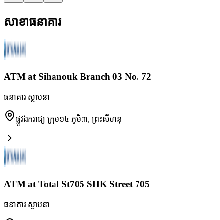
សាខាធនាគារ
ATM at Sihanouk Branch 03 No. 72
ធនាគារ ស្ថាបនា
ផ្លូវឯករាជ្យ ក្រុម១៤ ភូមិ៣
,
ព្រះសីហនុ
ATM at Total St705 SHK Street 705
ធនាគារ ស្ថាបនា