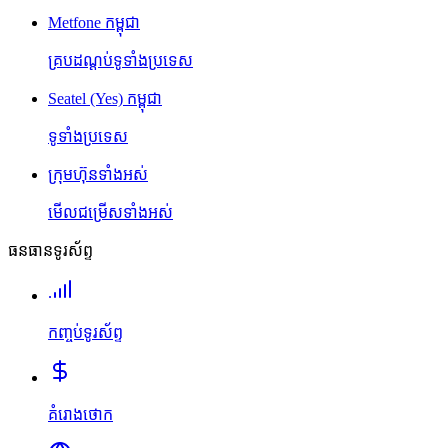
Metfone កម្ពុជា
គ្របដណ្តប់ទូទាំងប្រទេស
Seatel (Yes) កម្ពុជា
ទូទាំងប្រទេស
ក្រុមហ៊ុនទាំងអស់
មើលជម្រើសទាំងអស់
ធនធានទូរស័ព្ទ
កញ្ចប់ទូរស័ព្ទ
គំរោងថោក