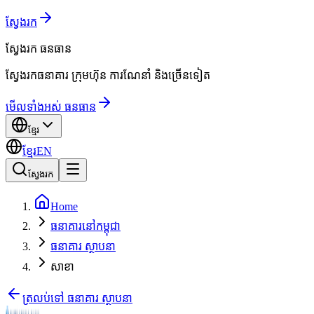
ស្វែងរក
ស្វែងរក
ធនធាន
ស្វែងរកធនាគារ ក្រុមហ៊ុន ការណែនាំ និងច្រើនទៀត
មើលទាំងអស់ ធនធាន
ខ្មែរ
ខ្មែរ
EN
ស្វែងរក
Home
ធនាគារនៅកម្ពុជា
ធនាគារ ស្ថាបនា
សាខា
ត្រលប់ទៅ ធនាគារ ស្ថាបនា