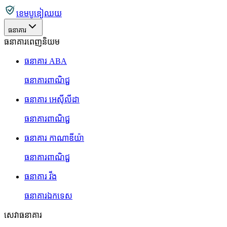
ខេមបូឌៀឈយ
ធនាគារ
ធនាគារពេញនិយម
ធនាគារ ABA
ធនាគារពាណិជ្ជ
ធនាគារ អេស៊ីលីដា
ធនាគារពាណិជ្ជ
ធនាគារ កាណាឌីយ៉ា
ធនាគារពាណិជ្ជ
ធនាគារ វីង
ធនាគារឯកទេស
សេវាធនាគារ