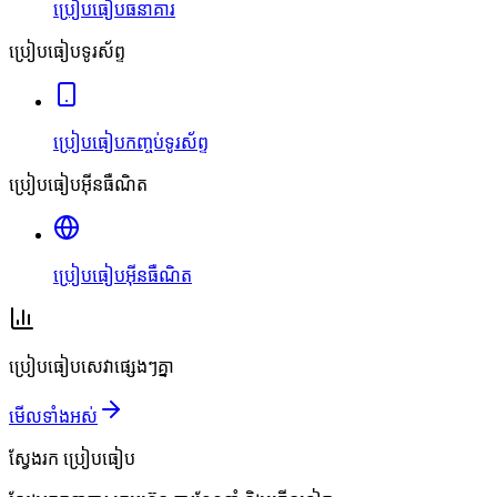
ប្រៀបធៀបធនាគារ
ប្រៀបធៀបទូរស័ព្ទ
ប្រៀបធៀបកញ្ចប់ទូរស័ព្ទ
ប្រៀបធៀបអ៊ីនធឺណិត
ប្រៀបធៀបអ៊ីនធឺណិត
ប្រៀបធៀបសេវាផ្សេងៗគ្នា
មើលទាំងអស់
ស្វែងរក
ប្រៀបធៀប