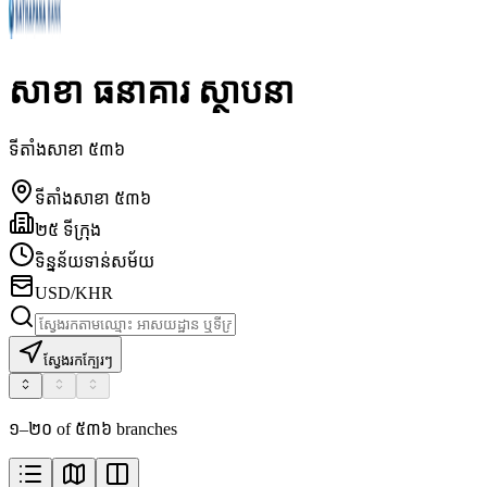
សាខា ធនាគារ ស្ថាបនា
ទីតាំងសាខា ៥៣៦
ទីតាំងសាខា ៥៣៦
២៥ ទីក្រុង
ទិន្នន័យទាន់សម័យ
USD/KHR
ស្វែងរកក្បែរៗ
១–២០ of ៥៣៦ branches