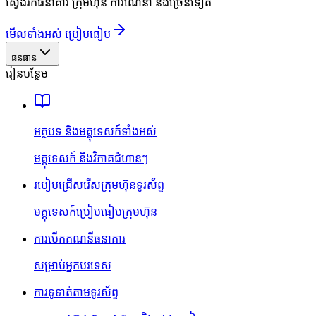
ស្វែងរកធនាគារ ក្រុមហ៊ុន ការណែនាំ និងច្រើនទៀត
មើលទាំងអស់ ប្រៀបធៀប
ធនធាន
រៀនបន្ថែម
អត្ថបទ និងមគ្គុទេសក៍ទាំងអស់
មគ្គុទេសក៍ និងវិភាគជំហានៗ
របៀបជ្រើសរើសក្រុមហ៊ុនទូរស័ព្ទ
មគ្គុទេសក៍ប្រៀបធៀបក្រុមហ៊ុន
ការបើកគណនីធនាគារ
សម្រាប់អ្នកបរទេស
ការទូទាត់តាមទូរស័ព្ទ