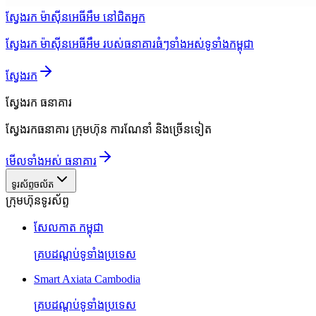
ស្វែងរក ម៉ាស៊ីនអេធីអឹម នៅជិតអ្នក
ស្វែងរក ម៉ាស៊ីនអេធីអឹម របស់ធនាគារធំៗទាំងអស់ទូទាំងកម្ពុជា
ស្វែងរក
ស្វែងរក
ធនាគារ
ស្វែងរកធនាគារ ក្រុមហ៊ុន ការណែនាំ និងច្រើនទៀត
មើលទាំងអស់ ធនាគារ
ទូរស័ព្ទចល័ត
ក្រុមហ៊ុនទូរស័ព្ទ
សែលកាត កម្ពុជា
គ្របដណ្តប់ទូទាំងប្រទេស
Smart Axiata Cambodia
គ្របដណ្តប់ទូទាំងប្រទេស