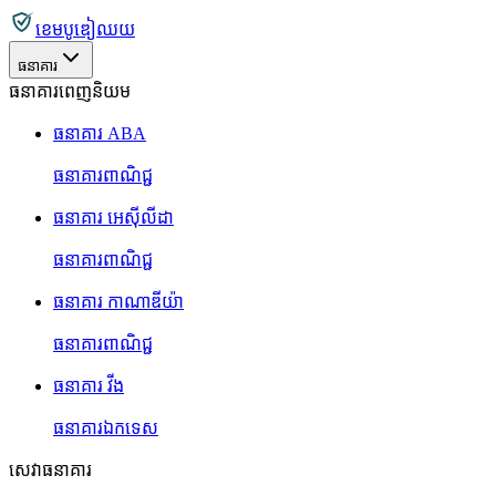
ខេមបូឌៀឈយ
ធនាគារ
ធនាគារពេញនិយម
ធនាគារ ABA
ធនាគារពាណិជ្ជ
ធនាគារ អេស៊ីលីដា
ធនាគារពាណិជ្ជ
ធនាគារ កាណាឌីយ៉ា
ធនាគារពាណិជ្ជ
ធនាគារ វីង
ធនាគារឯកទេស
សេវាធនាគារ