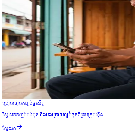
ប្រៀបធៀបកញ្ចប់ទូរស័ព្ទ
ស្វែងរកកញ្ចប់បង់មុន និងបង់ក្រោយល្អបំផុតពីគ្រប់ក្រុមហ៊ុន
ស្វែងរក