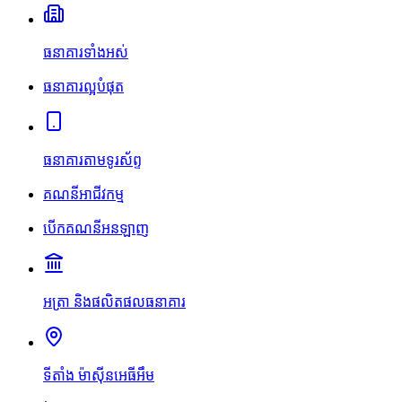
ធនាគារទាំងអស់
ធនាគារល្អបំផុត
ធនាគារតាមទូរស័ព្ទ
គណនីអាជីវកម្ម
បើកគណនីអនឡាញ
អត្រា និងផលិតផលធនាគារ
ទីតាំង ម៉ាស៊ីនអេធីអឹម