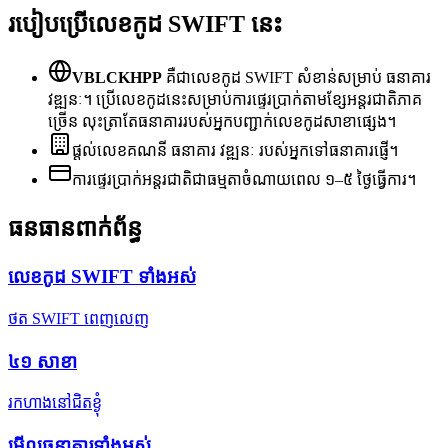
របៀបប្រើលេខកូដ SWIFT នេះ
VBLCKHPP
គឺជាលេខកូដ SWIFT សំខាន់សម្រាប់ ធនាគារ
វឌ្ឍនៈ។ ប្រើលេខកូដនេះសម្រាប់ការផ្ទេរប្រាក់តាមខ្សែអន្តរជាតិភាគ
ច្រើន លុះត្រាតែធនាគាររបស់អ្នកបញ្ជាក់លេខកូដសាខាផ្សេង។
ផ្តល់លេខគណនី ធនាគារ វឌ្ឍនៈ របស់អ្នកទៅធនាគារផ្ញើ។
ការផ្ទេរប្រាក់អន្តរជាតិជាធម្មតាចំណាយពេល ១–៥ ថ្ងៃធ្វើការ។
ធនធានពាក់ព័ន្ធ
លេខកូដ SWIFT ទាំងអស់
ថត SWIFT ពេញលេញ
៤១
សាខា
រកហាងនៅជិតខ្ងុំ
មើលធនាគារទាំងអស់