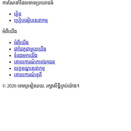
ការណែនាំដែលមានប្រយោជន៍
រៀន
ប្រៀបធៀបសេវាកម្ម
អំពីយើង
អំពីយើង
ជាដៃគូជាមួយយើង
ទំនងមកយើង
គោលការណ៍ភាពឯកជន
លក្ខខណ្ឌសេវាកម្ម
គោលការណ៍ខូគី
©
2026
ខេមបូឌៀឈយ
.
រក្សាសិទ្ធិគ្រប់យ៉ាង។