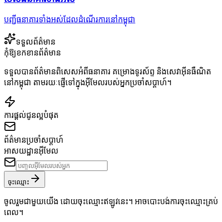
បញ្ជីធនាគារទាំងអស់ដែលដំណើរការនៅកម្ពុជា
ទទួលព័ត៌មាន
កុំឱ្យខកខានព័ត៌មាន
ទទួលបានព័ត៌មានពិសេសអំពីធនាគារ គម្រោងទូរស័ព្ទ និងសេវាអ៊ីនធឺណិត
នៅកម្ពុជា តាមរយៈផ្ញើទៅក្នុងអ៊ីមែលរបស់អ្នកប្រចាំសប្តាហ៍។
ការផ្តល់ជូនល្អបំផុត
ព័ត៌មានប្រចាំសប្តាហ៍
អាសយដ្ឋានអ៊ីមែល
ចុះឈ្មោះ
ចូលរួមជាមួយយើង ដោយចុះឈ្មោះឥឡូវនេះ។ អាចបោះបង់ការចុះឈ្មោះគ្រប់
ពេល។