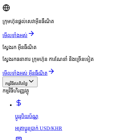
ក្រុមហ៊ុនផ្តល់សេវាអ៊ីនធឺណិត
មើលទាំងអស់
ស្វែងរក
អ៊ីនធឺណិត
ស្វែងរកធនាគារ ក្រុមហ៊ុន ការណែនាំ និងច្រើនទៀត
មើលទាំងអស់ អ៊ីនធឺណិត
កម្មវិធីឥតគិតថ្លៃ
កម្មវិធីហិរញ្ញវត្ថុ
ប្ដូររូបិយប័ណ្ណ
អត្រាប្ដូរប្រាក់ USD/KHR