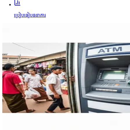
ប្រៀបធៀបធនាគារ