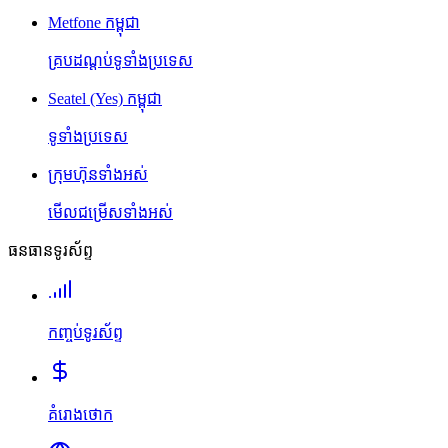
Metfone កម្ពុជា
គ្របដណ្តប់ទូទាំងប្រទេស
Seatel (Yes) កម្ពុជា
ទូទាំងប្រទេស
ក្រុមហ៊ុនទាំងអស់
មើលជម្រើសទាំងអស់
ធនធានទូរស័ព្ទ
កញ្ចប់ទូរស័ព្ទ
គំរោងថោក