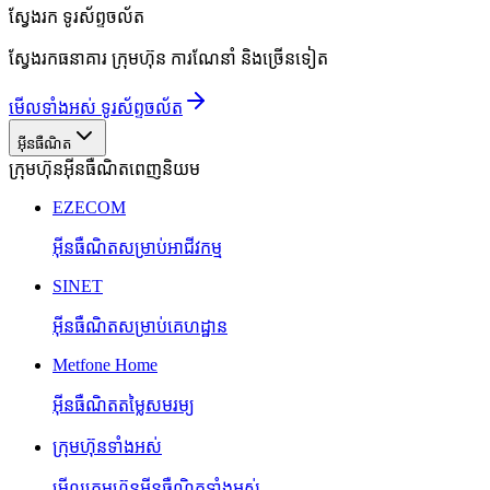
ស្វែងរក
ទូរស័ព្ទចល័ត
ស្វែងរកធនាគារ ក្រុមហ៊ុន ការណែនាំ និងច្រើនទៀត
មើលទាំងអស់ ទូរស័ព្ទចល័ត
អ៊ីនធឺណិត
ក្រុមហ៊ុនអ៊ីនធឺណិតពេញនិយម
EZECOM
អ៊ីនធឺណិតសម្រាប់អាជីវកម្ម
SINET
អ៊ីនធឺណិតសម្រាប់គេហដ្ឋាន
Metfone Home
អ៊ីនធឺណិតតម្លៃសមរម្យ
ក្រុមហ៊ុនទាំងអស់
មើលក្រុមហ៊ុនអ៊ីនធឺណិតទាំងអស់