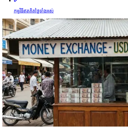
កម្មវិធីឥតគិតថ្លៃទាំងអស់