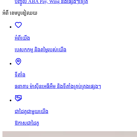
បញ្ជូល ABA Pay, Wing និងផ្សេងៗទៀត
អំពី ខេមបូឌៀឈយ
អំពីយើង
បេសកកម្ម និងតម្លៃរបស់យើង
ទីតាំង
ធនាគារ ម៉ាស៊ីនអេធីអឹម និងទីតាំងគ្រប់គ្រងផ្សេងៗ
ជាដៃគូជាមួយយើង
ឱកាសជាដៃគូ