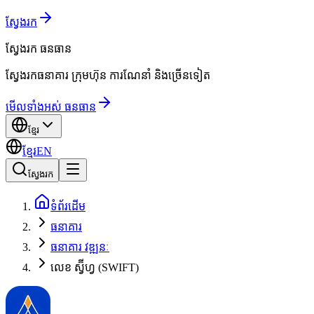
ស្វែងរក
ស្វែងរក
ធនធាន
ស្វែងរកធនាគារ ក្រុមហ៊ុន ការណែនាំ និងច្រើនទៀត
មើលទាំងអស់ ធនធាន
ខ្មែរ
ខ្មែរ
EN
ស្វែងរក
ទំព័រដើម
ធនាគារ
ធនាគារ វឌ្ឍនៈ
លេខ ស្វ៊ីហ្វ (SWIFT)