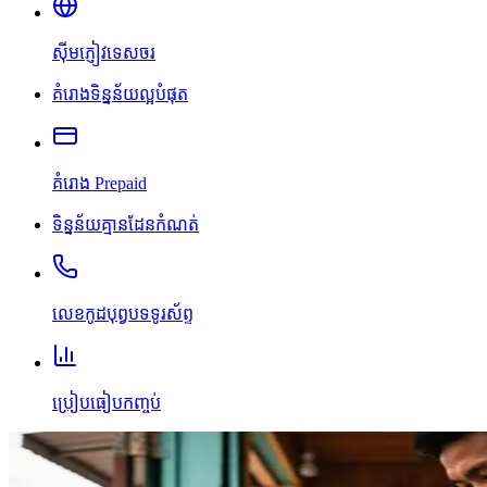
ស៊ីមភ្ញៀវទេសចរ
គំរោងទិន្នន័យល្អបំផុត
គំរោង Prepaid
ទិន្នន័យគ្មានដែនកំណត់
លេខកូដបុព្វបទទូរស័ព្ទ
ប្រៀបធៀបកញ្ចប់