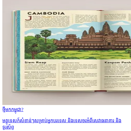
ថ្មីមកកម្ពុជា?
មគ្គុទេសក៍សំខាន់ៗសម្រាប់អ្នកបរទេស និងទេសចរអំពីសេវាធនាគារ និង
ទូរស័ព្ទ