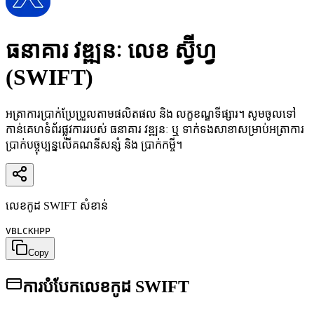
ធនាគារ វឌ្ឍនៈ
លេខ ស្វ៊ីហ្វ
(SWIFT)
អត្រាការប្រាក់ប្រែប្រួលតាមផលិតផល និង លក្ខខណ្ឌទីផ្សារ។ សូមចូលទៅ
កាន់គេហទំព័រផ្លូវការរបស់ ធនាគារ វឌ្ឍនៈ ឬ ទាក់ទងសាខាសម្រាប់អត្រាការ
ប្រាក់បច្ចុប្បន្នលើគណនីសន្សំ និង ប្រាក់កម្ចី។
លេខកូដ SWIFT សំខាន់
VBLCKHPP
Copy
ការបំបែកលេខកូដ SWIFT