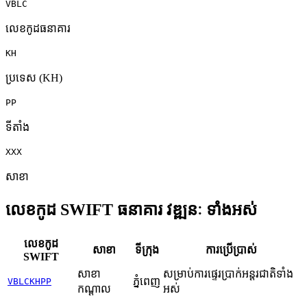
VBLC
លេខកូដធនាគារ
KH
ប្រទេស (KH)
PP
ទីតាំង
XXX
សាខា
លេខកូដ SWIFT ធនាគារ វឌ្ឍនៈ ទាំងអស់
លេខកូដ
សាខា
ទីក្រុង
ការប្រើប្រាស់
SWIFT
សាខា
សម្រាប់ការផ្ទេរប្រាក់អន្តរជាតិទាំង
ភ្នំពេញ
VBLCKHPP
កណ្តាល
អស់