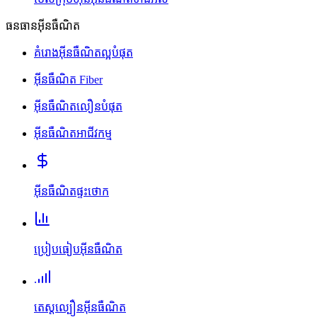
ធនធានអ៊ីនធឺណិត
គំរោងអ៊ីនធឺណិតល្អបំផុត
អ៊ីនធឺណិត Fiber
អ៊ីនធឺណិតលឿនបំផុត
អ៊ីនធឺណិតអាជីវកម្ម
អ៊ីនធឺណិតផ្ទះថោក
ប្រៀបធៀបអ៊ីនធឺណិត
តេស្តល្បឿនអ៊ីនធឺណិត