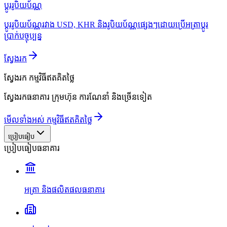
ប្ដូររូបិយប័ណ្ណ
ប្ដូររូបិយប័ណ្ណរវាង USD, KHR និងរូបិយប័ណ្ណផ្សេងៗដោយប្រើអត្រាប្ដូរ
ប្រាក់បច្ចុប្បន្ន
ស្វែងរក
ស្វែងរក
កម្មវិធីឥតគិតថ្លៃ
ស្វែងរកធនាគារ ក្រុមហ៊ុន ការណែនាំ និងច្រើនទៀត
មើលទាំងអស់ កម្មវិធីឥតគិតថ្លៃ
ប្រៀបធៀប
ប្រៀបធៀបធនាគារ
អត្រា និងផលិតផលធនាគារ