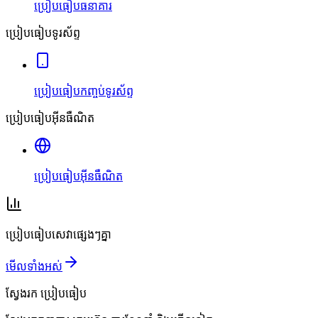
ប្រៀបធៀបធនាគារ
ប្រៀបធៀបទូរស័ព្ទ
ប្រៀបធៀបកញ្ចប់ទូរស័ព្ទ
ប្រៀបធៀបអ៊ីនធឺណិត
ប្រៀបធៀបអ៊ីនធឺណិត
ប្រៀបធៀបសេវាផ្សេងៗគ្នា
មើលទាំងអស់
ស្វែងរក
ប្រៀបធៀប