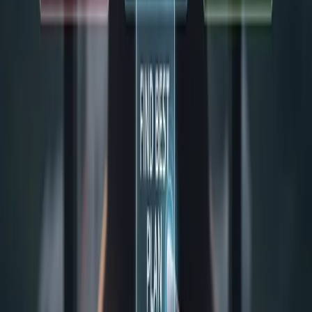
បញ្ជូល ABA Pay, Wing និងផ្សេងៗទៀត
អំពី ខេមបូឌៀឈយ
អំពីយើង
បេសកកម្ម និងតម្លៃរបស់យើង
ទីតាំង
ធនាគារ ម៉ាស៊ីនអេធីអឹម និងទីតាំងគ្រប់គ្រងផ្សេងៗ
ជាដៃគូជាមួយយើង
ឱកាសជាដៃគូ