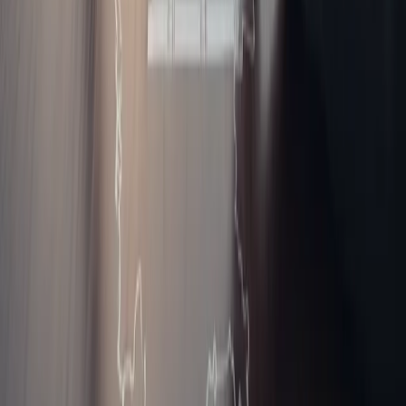
ស្លាក
ទូរស័ព្ទដៃ
គម្រោងអ៊ីនធឺណិត
Cellcard
Smart
Metfone
កម្ពុជា
ពាក់ព័ន្ធ
ការចាប់ផ្តើមប្រើប្រាស់បណ្តាញ ៥G នៅកម្ពុជា
ប្រតិបត្តិករចល័តធំៗចាប់ផ្តើមផ្តល់សេវាកម្ម ៥G នៅភ្នំពេញនិងសៀមរាប
ការជ្រើសរើសអ្នកផ្តល់សេវាទូរស័ព្ទចល័តនៅកម្ពុជា
មគ្គុទេសក៍ពេញលេញសម្រាប់ការជ្រើសរើសអ្នកផ្តល់សេវាបណ្តាញទូរស័ព្ទ