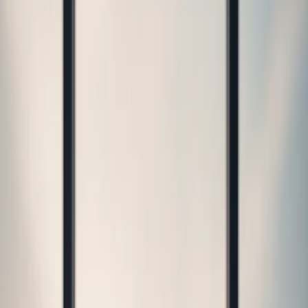
ស្វែងរក ម៉ាស៊ីនអេធីអឹម នៅជិតអ្នក
ស្វែងរក ម៉ាស៊ីនអេធីអឹម របស់ធនាគារធំៗទាំងអស់ទូទាំងកម្ពុជា
ស្វែងរក
ស្វែងរក
ធនាគារ
ស្វែងរកធនាគារ ក្រុមហ៊ុន ការណែនាំ និងច្រើនទៀត
មើលទាំងអស់ ធនាគារ
ទូរស័ព្ទចល័ត
ក្រុមហ៊ុនទូរស័ព្ទ
សែលកាត កម្ពុជា
គ្របដណ្តប់ទូទាំងប្រទេស
Smart Axiata Cambodia
គ្របដណ្តប់ទូទាំងប្រទេស