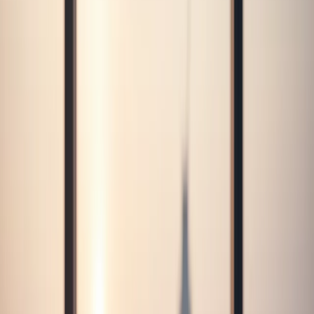
ស្វែងរក
ទូរស័ព្ទចល័ត
ស្វែងរកធនាគារ ក្រុមហ៊ុន ការណែនាំ និងច្រើនទៀត
មើលទាំងអស់ ទូរស័ព្ទចល័ត
អ៊ីនធឺណិត
ក្រុមហ៊ុនអ៊ីនធឺណិតពេញនិយម
EZECOM
អ៊ីនធឺណិតសម្រាប់អាជីវកម្ម
SINET
អ៊ីនធឺណិតសម្រាប់គេហដ្ឋាន
Metfone Home
អ៊ីនធឺណិតតម្លៃសមរម្យ
ក្រុមហ៊ុនទាំងអស់
មើលក្រុមហ៊ុនអ៊ីនធឺណិតទាំងអស់