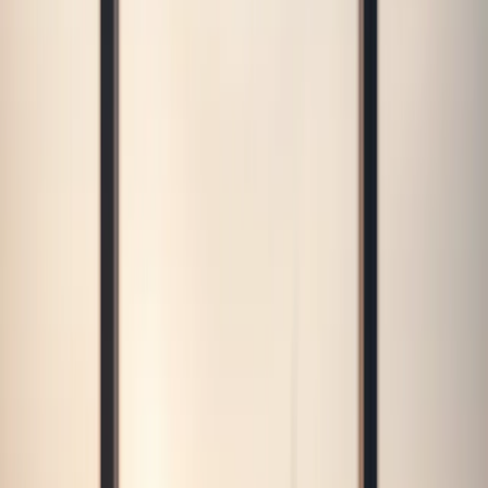
ប្រៀបធៀបកញ្ចប់ទូរស័ព្ទ
ស្វែងរកកញ្ចប់បង់មុន និងបង់ក្រោយល្អបំផុតពីគ្រប់ក្រុមហ៊ុន
ស្វែងរក