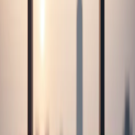
ធនធានអ៊ីនធឺណិត
គំរោងអ៊ីនធឺណិតល្អបំផុត
អ៊ីនធឺណិត Fiber
អ៊ីនធឺណិតលឿនបំផុត
អ៊ីនធឺណិតអាជីវកម្ម
អ៊ីនធឺណិតផ្ទះថោក
ប្រៀបធៀបអ៊ីនធឺណិត
តេស្តល្បឿនអ៊ីនធឺណិត