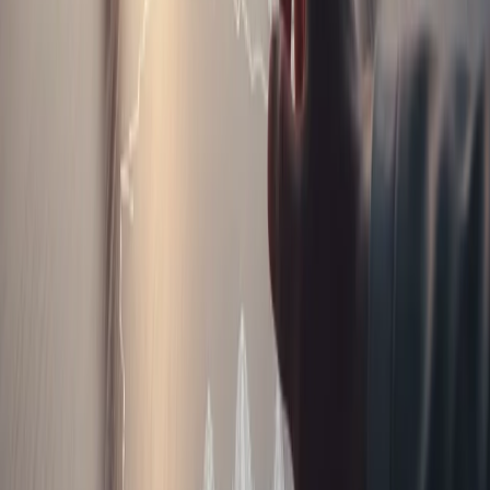
ទូរស័ព្ទ
៦ នាទី
ក្រុមការងារ ខេមបូឌៀឈយ
សៅរ៍, ០១ កុម្ភៈ ២០២៥
កញ្ចប់ទិន្នន័យចល័តនៅកម្ពុជា ២០២៥
ប្រៀបធៀបកញ្ចប់ទិន្នន័យពី Cellcard, Smart និង Metfone រកគំរោងល្អ
បំផុតសម្រាប់អ្នក។
ចែករំលែក
ទិដ្ឋភាពទូទៅអ្នកផ្តល់សេវា
អ្នកផ្តល់សេវាចល័តសំខាន់ៗបីរបស់កម្ពុជា – Cellcard, Smart Axiata និង
Metfone – ផ្តល់ជួរកញ្ចប់ទិន្នន័យធំទូលាយ។ តម្លៃ និងកញ្ចប់ផ្លាស់ប្តូរជា
រឿយៗ ដូច្នេះគួរប្រៀបធៀបមុនពេលទិញ ឬធ្វើឱ្យប្រសើរ។
អ្វីដែលគួររកមើល
ពិចារណាថាអ្នកប្រើទិន្នន័យប៉ុន្មានក្នុងមួយខែ ថាតើអ្នកត្រូវការកម្មវិធីសង្គម