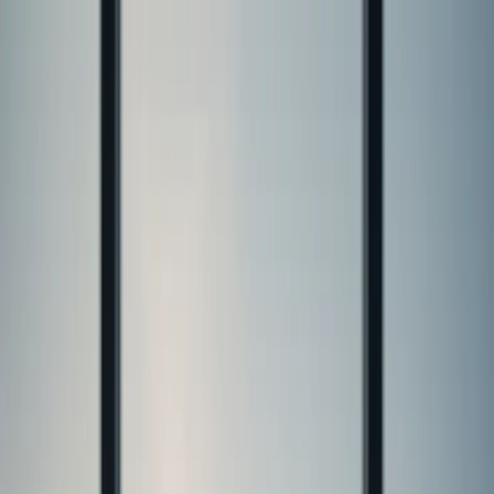
ខេមបូឌៀឈយ
ធនាគារ
ធនាគារពេញនិយម
ធនាគារ ABA
ធនាគារពាណិជ្ជ
ធនាគារ អេស៊ីលីដា
ធនាគារពាណិជ្ជ
ធនាគារ កាណាឌីយ៉ា
ធនាគារពាណិជ្ជ
ធនាគារ វីង
ធនាគារឯកទេស
សេវាធនាគារ