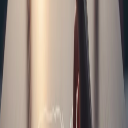
ស្វែងរក
ស្វែងរក
ធនធាន
ស្វែងរកធនាគារ ក្រុមហ៊ុន ការណែនាំ និងច្រើនទៀត
មើលទាំងអស់ ធនធាន
ខ្មែរ
ខ្មែរ
EN
ស្វែងរក
ទំព័រដើម
ស្វែងយល់
ទូរស័ព្ទ
កញ្ចប់ទិន្នន័យចល័តនៅកម្ពុជា ២០២៥
អត្ថបទ និងមគ្គុទ្ទេសក៍ទាំងអស់