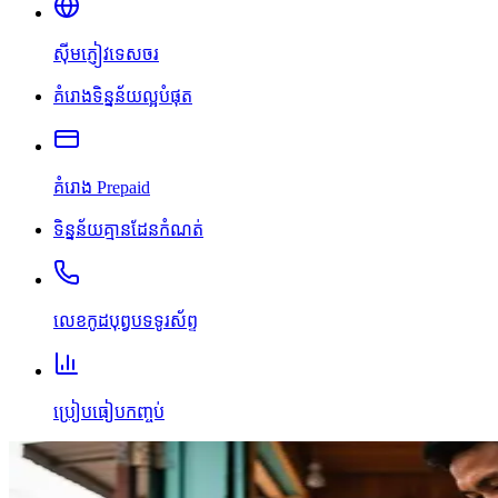
ស៊ីមភ្ញៀវទេសចរ
គំរោងទិន្នន័យល្អបំផុត
គំរោង Prepaid
ទិន្នន័យគ្មានដែនកំណត់
លេខកូដបុព្វបទទូរស័ព្ទ
ប្រៀបធៀបកញ្ចប់