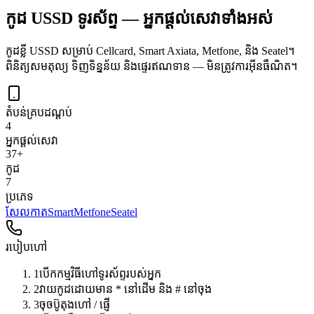
កូដ USSD ទូរស័ព្ទ —
អ្នកផ្ដល់សេវាទាំងអស់
កូដខ្លី USSD សម្រាប់ Cellcard, Smart Axiata, Metfone, និង Seatel។
ពិនិត្យសមតុល្យ ទិញទិន្នន័យ និងផ្ទេរឥណទាន — មិនត្រូវការអ៊ីនធឺណិត។
តំបន់គ្របដណ្តប់
4
អ្នកផ្ដល់សេវា
37
+
កូដ
7
ប្រភេទ
សែលកាត
Smart
Metfone
Seatel
របៀបហៅ
1
បើកកម្មវិធីហៅទូរស័ព្ទរបស់អ្នក
2
វាយកូដដោយមាន * នៅដើម និង # នៅចុង
3
ចុចប៊ូតុងហៅ / ផ្ញើ