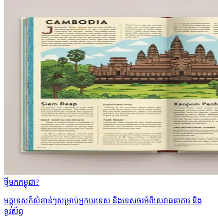
ថ្មីមកកម្ពុជា?
មគ្គុទេសក៍សំខាន់ៗសម្រាប់អ្នកបរទេស និងទេសចរអំពីសេវាធនាគារ និង
ទូរស័ព្ទ