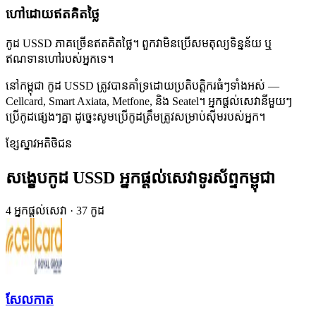
ហៅដោយឥតគិតថ្លៃ
កូដ USSD ភាគច្រើនឥតគិតថ្លៃ។ ពួកវាមិនប្រើសមតុល្យទិន្នន័យ ឬ
ឥណទានហៅរបស់អ្នកទេ។
នៅកម្ពុជា កូដ USSD ត្រូវបានគាំទ្រដោយប្រតិបត្តិករធំៗទាំងអស់ —
Cellcard, Smart Axiata, Metfone, និង Seatel។ អ្នកផ្ដល់សេវានីមួយៗ
ប្រើកូដផ្សេងៗគ្នា ដូច្នេះសូមប្រើកូដត្រឹមត្រូវសម្រាប់ស៊ីមរបស់អ្នក។
ខ្សែស្នាវអតិថិជន
សង្ខេបកូដ USSD អ្នកផ្ដល់សេវាទូរស័ព្ទកម្ពុជា
4
អ្នកផ្ដល់សេវា
·
37
កូដ
សែលកាត