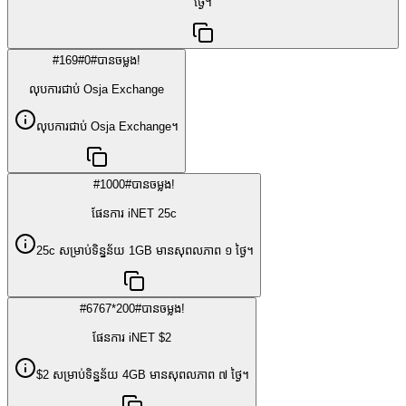
ថ្ងៃ។
#169#0#
បានចម្លង!
លុបការជាប់ Osja Exchange
លុបការជាប់ Osja Exchange។
#1000#
បានចម្លង!
ផែនការ iNET 25c
25c សម្រាប់ទិន្នន័យ 1GB មានសុពលភាព ១ ថ្ងៃ។
#6767*200#
បានចម្លង!
ផែនការ iNET $2
$2 សម្រាប់ទិន្នន័យ 4GB មានសុពលភាព ៧ ថ្ងៃ។