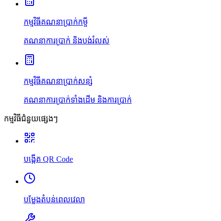
កម្មវិធីគណនាប្រាក់កម្ចី
គណនាការប្រាក់ និងបង់រំលស់
កម្មវិធីគណនាប្រាក់សន្សំ
គណនាការប្រាក់ទាំងដើម និងការប្រាក់
កម្មវិធីជំនួយផ្សេងៗ
បង្កើត QR Code
បម្លែងតំបន់ពេលវេលា