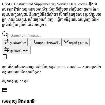
USSD (Unstructured Supplementary Service Data) codes ហ្នឹង​ជា
លេខកូដខ្លីៗ​ដែល​អ្នក​អាច​ចុច​លើ​ទូរស័ព្ទ​ដើម្បី​ចូល​ទៅ​ប្រើ​សេវា​ដូច​ជា​ ឆែក​
លុយ, បញ្ចូល​លុយ, និង​កញ្ចប់​អ៊ីនធឺណិត។ បើក​កន្លែង​ចុច​លេខ​ទូរស័ព្ទ​របស់​
អ្នក, វាយ​លេខ​កូដ, ហើយ​ចុច​ហៅ​ចេញ។ ធ្វើ​តាម​ម៉ឺនុយ​ដែល​បង្ហាញ​លើ​អេ
ក្រង់​ដើម្បី​បញ្ចប់​សំណើ​របស់​អ្នក​។
កូដទាំងអស់
22
សមតុល្យ និងគណនី
5
កញ្ចប់ទិន្នន័យ
16
ផ្ទេរ និងបង់ប្រាក់
1
ចុចលើកាតណែកណាមួយដើម្បីចម្លងកូដ USSD របស់វា — ការបញ្ជាក់នឹង
បង្ហាញជាពណ៌បៃតងលើកូដ។
កំពុងបង្ហាញ
22
កូដ
សមតុល្យ និងគណនី