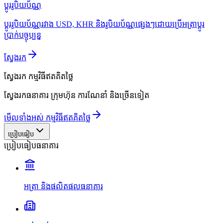
ប្ដូររូបិយប័ណ្ណ
ប្ដូររូបិយប័ណ្ណរវាង USD, KHR និងរូបិយប័ណ្ណផ្សេងៗដោយប្រើអត្រាប្ដូរ
ប្រាក់បច្ចុប្បន្ន
ស្វែងរក
ស្វែងរក
កម្មវិធីឥតគិតថ្លៃ
ស្វែងរកធនាគារ ក្រុមហ៊ុន ការណែនាំ និងច្រើនទៀត
មើលទាំងអស់ កម្មវិធីឥតគិតថ្លៃ
ប្រៀបធៀប
ប្រៀបធៀបធនាគារ
អត្រា និងផលិតផលធនាគារ