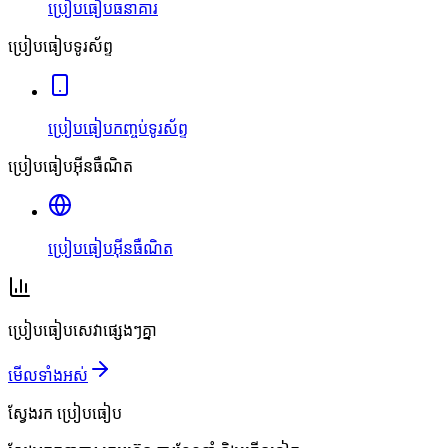
ប្រៀបធៀបធនាគារ
ប្រៀបធៀបទូរស័ព្ទ
ប្រៀបធៀបកញ្ចប់ទូរស័ព្ទ
ប្រៀបធៀបអ៊ីនធឺណិត
ប្រៀបធៀបអ៊ីនធឺណិត
ប្រៀបធៀបសេវាផ្សេងៗគ្នា
មើលទាំងអស់
ស្វែងរក
ប្រៀបធៀប