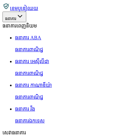
ខេមបូឌៀឈយ
ធនាគារ
ធនាគារពេញនិយម
ធនាគារ ABA
ធនាគារពាណិជ្ជ
ធនាគារ អេស៊ីលីដា
ធនាគារពាណិជ្ជ
ធនាគារ កាណាឌីយ៉ា
ធនាគារពាណិជ្ជ
ធនាគារ វីង
ធនាគារឯកទេស
សេវាធនាគារ