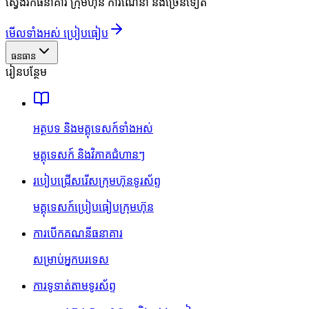
ស្វែងរកធនាគារ ក្រុមហ៊ុន ការណែនាំ និងច្រើនទៀត
មើលទាំងអស់ ប្រៀបធៀប
ធនធាន
រៀនបន្ថែម
អត្ថបទ និងមគ្គុទេសក៍ទាំងអស់
មគ្គុទេសក៍ និងវិភាគជំហានៗ
របៀបជ្រើសរើសក្រុមហ៊ុនទូរស័ព្ទ
មគ្គុទេសក៍ប្រៀបធៀបក្រុមហ៊ុន
ការបើកគណនីធនាគារ
សម្រាប់អ្នកបរទេស
ការទូទាត់តាមទូរស័ព្ទ