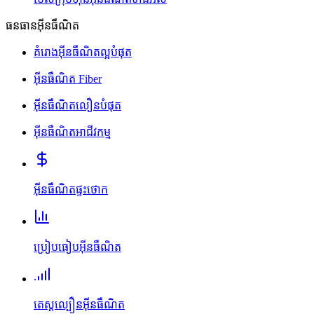
ធនធានអ៊ីនធឺណិត
គំរោងអ៊ីនធឺណិតល្អបំផុត
អ៊ីនធឺណិត Fiber
អ៊ីនធឺណិតលឿនបំផុត
អ៊ីនធឺណិតអាជីវកម្ម
អ៊ីនធឺណិតផ្ទះថោក
ប្រៀបធៀបអ៊ីនធឺណិត
តេស្តល្បឿនអ៊ីនធឺណិត