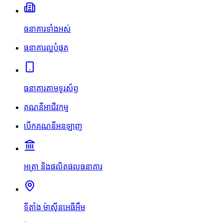
ធនាគារទាំងអស់
ធនាគារល្អបំផុត
ធនាគារតាមទូរស័ព្ទ
គណនីអាជីវកម្ម
បើកគណនីអនឡាញ
អត្រា និងផលិតផលធនាគារ
ទីតាំង ម៉ាស៊ីនអេធីអឹម