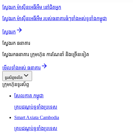
ស្វែងរក ម៉ាស៊ីនអេធីអឹម នៅជិតអ្នក
ស្វែងរក ម៉ាស៊ីនអេធីអឹម របស់ធនាគារធំៗទាំងអស់ទូទាំងកម្ពុជា
ស្វែងរក
ស្វែងរក
ធនាគារ
ស្វែងរកធនាគារ ក្រុមហ៊ុន ការណែនាំ និងច្រើនទៀត
មើលទាំងអស់ ធនាគារ
ទូរស័ព្ទចល័ត
ក្រុមហ៊ុនទូរស័ព្ទ
សែលកាត កម្ពុជា
គ្របដណ្តប់ទូទាំងប្រទេស
Smart Axiata Cambodia
គ្របដណ្តប់ទូទាំងប្រទេស