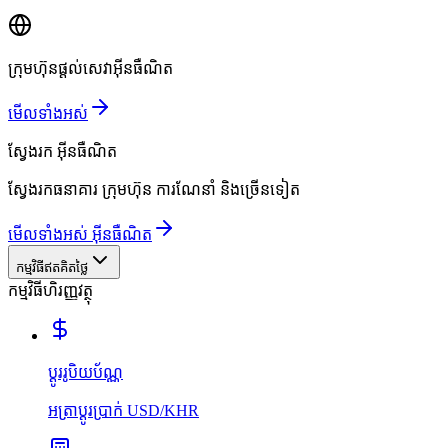
ក្រុមហ៊ុនផ្តល់សេវាអ៊ីនធឺណិត
មើលទាំងអស់
ស្វែងរក
អ៊ីនធឺណិត
ស្វែងរកធនាគារ ក្រុមហ៊ុន ការណែនាំ និងច្រើនទៀត
មើលទាំងអស់ អ៊ីនធឺណិត
កម្មវិធីឥតគិតថ្លៃ
កម្មវិធីហិរញ្ញវត្ថុ
ប្ដូររូបិយប័ណ្ណ
អត្រាប្ដូរប្រាក់ USD/KHR