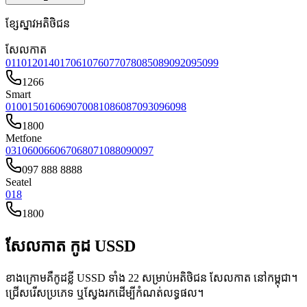
ខ្សែស្នាវអតិថិជន
សែលកាត
011
012
014
017
061
076
077
078
085
089
092
095
099
1266
Smart
010
015
016
069
070
081
086
087
093
096
098
1800
Metfone
031
060
066
067
068
071
088
090
097
097 888 8888
Seatel
018
1800
សែលកាត
កូដ USSD
ខាងក្រោមគឺកូដខ្លី USSD ទាំង 22 សម្រាប់អតិថិជន សែលកាត នៅកម្ពុជា។
ជ្រើសរើសប្រភេទ ឬស្វែងរកដើម្បីកំណត់លទ្ធផល។