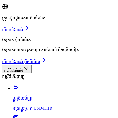
ក្រុមហ៊ុនផ្តល់សេវាអ៊ីនធឺណិត
មើលទាំងអស់
ស្វែងរក
អ៊ីនធឺណិត
ស្វែងរកធនាគារ ក្រុមហ៊ុន ការណែនាំ និងច្រើនទៀត
មើលទាំងអស់ អ៊ីនធឺណិត
កម្មវិធីឥតគិតថ្លៃ
កម្មវិធីហិរញ្ញវត្ថុ
ប្ដូររូបិយប័ណ្ណ
អត្រាប្ដូរប្រាក់ USD/KHR