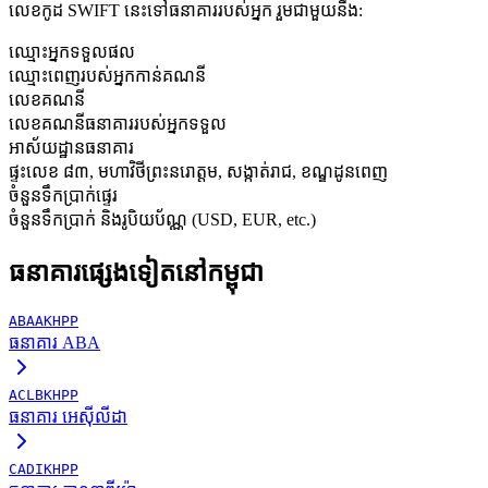
លេខកូដ SWIFT នេះទៅធនាគាររបស់អ្នក រួមជាមួយនឹង:
ឈ្មោះអ្នកទទួលផល
ឈ្មោះពេញរបស់អ្នកកាន់គណនី
លេខ​គណនី
លេខគណនីធនាគាររបស់អ្នកទទួល
អាស័យដ្ឋានធនាគារ
ផ្ទះលេខ ៨៣, មហាវិថីព្រះនរោត្តម, សង្កាត់រាជ, ខណ្ឌដូនពេញ
ចំនួនទឹកប្រាក់ផ្ទេរ
ចំនួនទឹកប្រាក់ និងរូបិយប័ណ្ណ (USD, EUR, etc.)
ធនាគារផ្សេងទៀតនៅកម្ពុជា
ABAAKHPP
ធនាគារ ABA
ACLBKHPP
ធនាគារ អេស៊ីលីដា
CADIKHPP