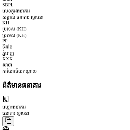
SBPL
លេខកូដធនាគារ
សម្គាល់ ធនាគារ ស្ថាបនា
KH
ប្រទេស (KH)
ប្រទេស (KH)
PP
ទីតាំង
ភ្នំពេញ
XXX
សាខា
ការិយាល័យកណ្ដាល
ព័ត៌មានធនាគារ
ឈ្មោះ​ធនាគារ
ធនាគារ ស្ថាបនា