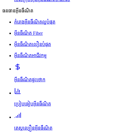
ធនធានអ៊ីនធឺណិត
គំរោងអ៊ីនធឺណិតល្អបំផុត
អ៊ីនធឺណិត Fiber
អ៊ីនធឺណិតលឿនបំផុត
អ៊ីនធឺណិតអាជីវកម្ម
អ៊ីនធឺណិតផ្ទះថោក
ប្រៀបធៀបអ៊ីនធឺណិត
តេស្តល្បឿនអ៊ីនធឺណិត