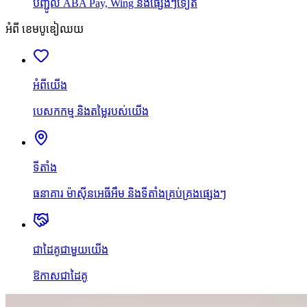
បញ្ជូល ABA Pay, Wing និងផ្សេងៗទៀត
អំពី ខេមបូឌៀឈយ
អំពីយើង
បេសកកម្ម និងតម្លៃរបស់យើង
ទីតាំង
ធនាគារ ម៉ាស៊ីនអេធីអឹម និងទីតាំងគ្រប់គ្រងផ្សេងៗ
ជាដៃគូជាមួយយើង
ឱកាសជាដៃគូ