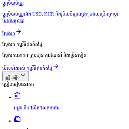
ប្ដូររូបិយប័ណ្ណ
ប្ដូររូបិយប័ណ្ណរវាង USD, KHR និងរូបិយប័ណ្ណផ្សេងៗដោយប្រើអត្រាប្ដូរ
ប្រាក់បច្ចុប្បន្ន
ស្វែងរក
ស្វែងរក
កម្មវិធីឥតគិតថ្លៃ
ស្វែងរកធនាគារ ក្រុមហ៊ុន ការណែនាំ និងច្រើនទៀត
មើលទាំងអស់ កម្មវិធីឥតគិតថ្លៃ
ប្រៀបធៀប
ប្រៀបធៀបធនាគារ
អត្រា និងផលិតផលធនាគារ