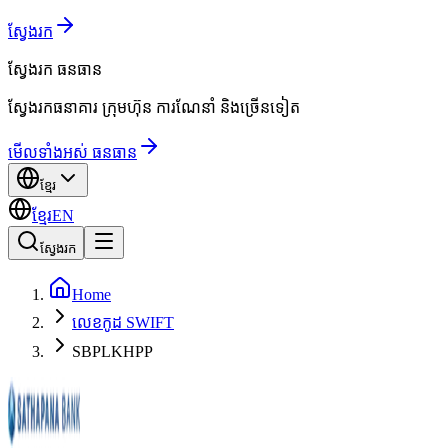
ស្វែងរក
ស្វែងរក
ធនធាន
ស្វែងរកធនាគារ ក្រុមហ៊ុន ការណែនាំ និងច្រើនទៀត
មើលទាំងអស់ ធនធាន
ខ្មែរ
ខ្មែរ
EN
ស្វែងរក
Home
លេខកូដ SWIFT
SBPLKHPP