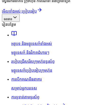
ស្វែងរកធនាគារ ក្រុមហ៊ុន ការណែនាំ និងច្រើនទៀត
មើលទាំងអស់ ប្រៀបធៀប
ធនធាន
រៀនបន្ថែម
អត្ថបទ និងមគ្គុទេសក៍ទាំងអស់
មគ្គុទេសក៍ និងវិភាគជំហានៗ
របៀបជ្រើសរើសក្រុមហ៊ុនទូរស័ព្ទ
មគ្គុទេសក៍ប្រៀបធៀបក្រុមហ៊ុន
ការបើកគណនីធនាគារ
សម្រាប់អ្នកបរទេស
ការទូទាត់តាមទូរស័ព្ទ