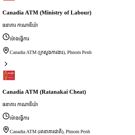
Canadia ATM (Ministry of Labour)
ធនាគារ កាណាឌីយ៉ា
ម៉ោងធ្វើការ
Canadia ATM (ក្រសួងការងារ)
,
Phnom Penh
Canadia ATM (Ratanakai Cheat)
ធនាគារ កាណាឌីយ៉ា
ម៉ោងធ្វើការ
Canadia ATM (រតនាគារជាតិ)
,
Phnom Penh