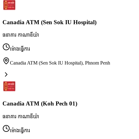
Canadia ATM (Sen Sok IU Hospital)
ធនាគារ កាណាឌីយ៉ា
ម៉ោងធ្វើការ
Canadia ATM (Sen Sok IU Hospital)
,
Phnom Penh
Canadia ATM (Koh Pech 01)
ធនាគារ កាណាឌីយ៉ា
ម៉ោងធ្វើការ