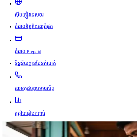
ស៊ីមភ្ញៀវទេសចរ
គំរោងទិន្នន័យល្អបំផុត
គំរោង Prepaid
ទិន្នន័យគ្មានដែនកំណត់
លេខកូដបុព្វបទទូរស័ព្ទ
ប្រៀបធៀបកញ្ចប់