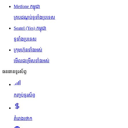
Metfone កម្ពុជា
គ្របដណ្តប់ទូទាំងប្រទេស
Seatel (Yes) កម្ពុជា
ទូទាំងប្រទេស
ក្រុមហ៊ុនទាំងអស់
មើលជម្រើសទាំងអស់
ធនធានទូរស័ព្ទ
កញ្ចប់ទូរស័ព្ទ
គំរោងថោក