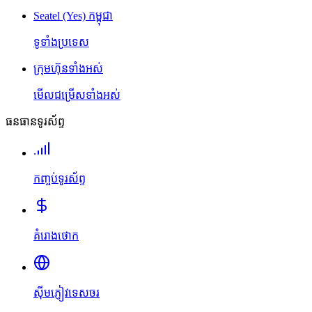
Seatel (Yes) កម្ពុជា
ទូទាំងប្រទេស
ក្រុមហ៊ុនទាំងអស់
មើលជម្រើសទាំងអស់
ធនធានទូរស័ព្ទ
កញ្ចប់ទូរស័ព្ទ
គំរោងថោក
ស៊ីមភ្ញៀវទេសចរ