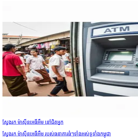
ស្វែងរក ម៉ាស៊ីនអេធីអឹម នៅជិតអ្នក
ស្វែងរក ម៉ាស៊ីនអេធីអឹម របស់ធនាគារធំៗទាំងអស់ទូទាំងកម្ពុជា