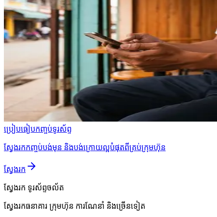
ប្រៀបធៀបកញ្ចប់ទូរស័ព្ទ
ស្វែងរកកញ្ចប់បង់មុន និងបង់ក្រោយល្អបំផុតពីគ្រប់ក្រុមហ៊ុន
ស្វែងរក
ស្វែងរក
ទូរស័ព្ទចល័ត
ស្វែងរកធនាគារ ក្រុមហ៊ុន ការណែនាំ និងច្រើនទៀត