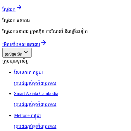
ស្វែងរក
ស្វែងរក
ធនាគារ
ស្វែងរកធនាគារ ក្រុមហ៊ុន ការណែនាំ និងច្រើនទៀត
មើលទាំងអស់ ធនាគារ
ទូរស័ព្ទចល័ត
ក្រុមហ៊ុនទូរស័ព្ទ
សែលកាត កម្ពុជា
គ្របដណ្តប់ទូទាំងប្រទេស
Smart Axiata Cambodia
គ្របដណ្តប់ទូទាំងប្រទេស
Metfone កម្ពុជា
គ្របដណ្តប់ទូទាំងប្រទេស