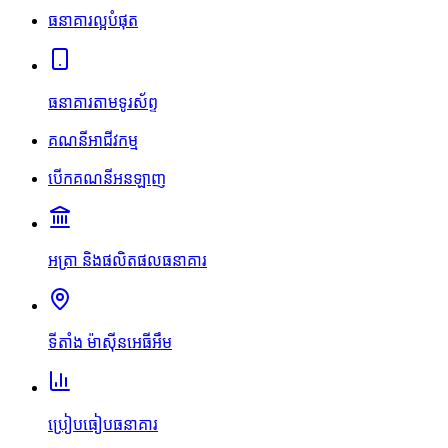
ធនាគារល្អបំផុត
ធនាគារតាមទូរស័ព្ទ
គណនីអាជីវកម្ម
បើកគណនីអនឡាញ
អត្រា និងផលិតផលធនាគារ
ទីតាំង ម៉ាស៊ីនអេធីអឹម
ប្រៀបធៀបធនាគារ