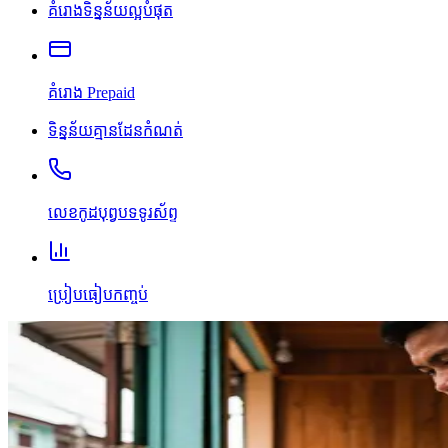
គំរោងទិន្នន័យល្អបំផុត
គំរោង Prepaid
ទិន្នន័យគ្មានដែនកំណត់
លេខកូដបុព្វបទទូរស័ព្ទ
ប្រៀបធៀបកញ្ចប់