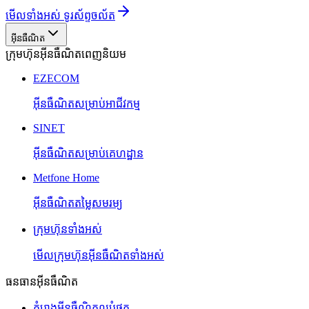
មើលទាំងអស់ ទូរស័ព្ទចល័ត
អ៊ីនធឺណិត
ក្រុមហ៊ុនអ៊ីនធឺណិតពេញនិយម
EZECOM
អ៊ីនធឺណិតសម្រាប់អាជីវកម្ម
SINET
អ៊ីនធឺណិតសម្រាប់គេហដ្ឋាន
Metfone Home
អ៊ីនធឺណិតតម្លៃសមរម្យ
ក្រុមហ៊ុនទាំងអស់
មើលក្រុមហ៊ុនអ៊ីនធឺណិតទាំងអស់
ធនធានអ៊ីនធឺណិត
គំរោងអ៊ីនធឺណិតល្អបំផុត