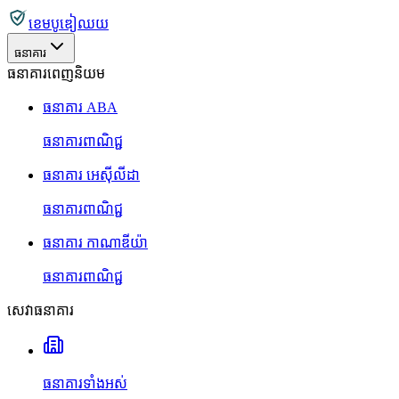
ខេមបូឌៀឈយ
ធនាគារ
ធនាគារពេញនិយម
ធនាគារ ABA
ធនាគារពាណិជ្ជ
ធនាគារ អេស៊ីលីដា
ធនាគារពាណិជ្ជ
ធនាគារ កាណាឌីយ៉ា
ធនាគារពាណិជ្ជ
សេវាធនាគារ
ធនាគារទាំងអស់