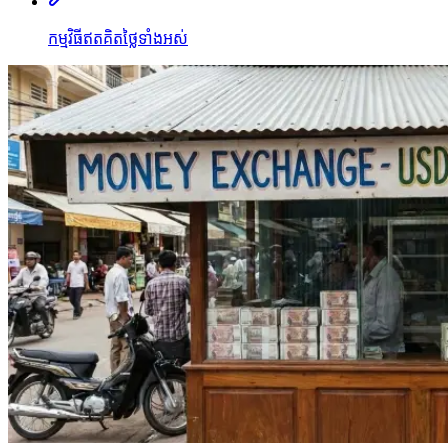
កម្មវិធីឥតគិតថ្លៃទាំងអស់