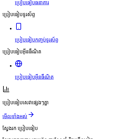
ប្រៀបធៀបធនាគារ
ប្រៀបធៀបទូរស័ព្ទ
ប្រៀបធៀបកញ្ចប់ទូរស័ព្ទ
ប្រៀបធៀបអ៊ីនធឺណិត
ប្រៀបធៀបអ៊ីនធឺណិត
ប្រៀបធៀបសេវាផ្សេងៗគ្នា
មើលទាំងអស់
ស្វែងរក
ប្រៀបធៀប