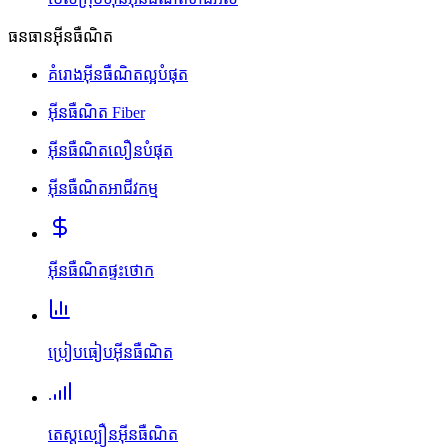
ធនធានអ៊ីនធឺណិត
គំរោងអ៊ីនធឺណិតល្អបំផុត
អ៊ីនធឺណិត Fiber
អ៊ីនធឺណិតលឿនបំផុត
អ៊ីនធឺណិតអាជីវកម្ម
អ៊ីនធឺណិតផ្ទះថោក
ប្រៀបធៀបអ៊ីនធឺណិត
តេស្តល្បឿនអ៊ីនធឺណិត