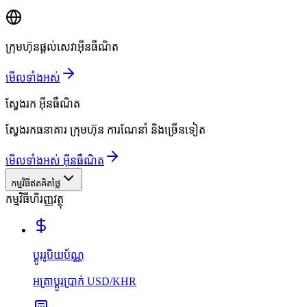
ក្រុមហ៊ុនផ្តល់សេវាអ៊ីនធឺណិត
មើលទាំងអស់
ស្វែងរក
អ៊ីនធឺណិត
ស្វែងរកធនាគារ ក្រុមហ៊ុន ការណែនាំ និងច្រើនទៀត
មើលទាំងអស់ អ៊ីនធឺណិត
កម្មវិធីឥតគិតថ្លៃ
កម្មវិធីហិរញ្ញវត្ថុ
ប្ដូររូបិយប័ណ្ណ
អត្រាប្ដូរប្រាក់ USD/KHR