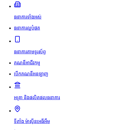
ធនាគារទាំងអស់
ធនាគារល្អបំផុត
ធនាគារតាមទូរស័ព្ទ
គណនីអាជីវកម្ម
បើកគណនីអនឡាញ
អត្រា និងផលិតផលធនាគារ
ទីតាំង ម៉ាស៊ីនអេធីអឹម