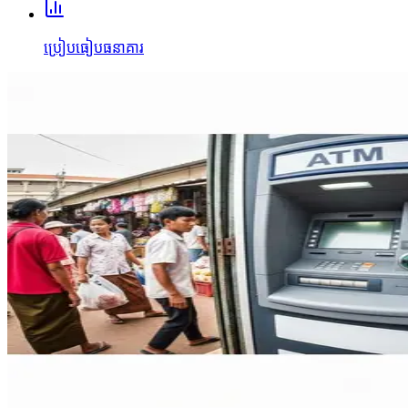
ប្រៀបធៀបធនាគារ