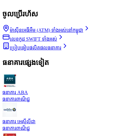
ចូលប្រើរហ័ស
ម៉ាស៊ីនអេធីអឹម (ATM) ទាំងអស់នៅកម្ពុជា
លេខកូដ SWIFT ទាំងអស់
ប្រៀបធៀបផលិតផលធនាគារ
ធនាគារផ្សេងទៀត
ធនាគារ ABA
ធនាគារពាណិជ្ជ
ធនាគារ អេស៊ីលីដា
ធនាគារពាណិជ្ជ