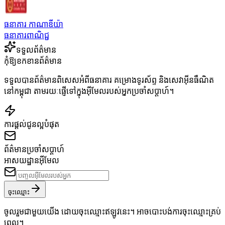
ធនាគារ កាណាឌីយ៉ា
ធនាគារពាណិជ្ជ
ទទួលព័ត៌មាន
កុំឱ្យខកខានព័ត៌មាន
ទទួលបានព័ត៌មានពិសេសអំពីធនាគារ គម្រោងទូរស័ព្ទ និងសេវាអ៊ីនធឺណិត
នៅកម្ពុជា តាមរយៈផ្ញើទៅក្នុងអ៊ីមែលរបស់អ្នកប្រចាំសប្តាហ៍។
ការផ្តល់ជូនល្អបំផុត
ព័ត៌មានប្រចាំសប្តាហ៍
អាសយដ្ឋានអ៊ីមែល
ចុះឈ្មោះ
ចូលរួមជាមួយយើង ដោយចុះឈ្មោះឥឡូវនេះ។ អាចបោះបង់ការចុះឈ្មោះគ្រប់
ពេល។