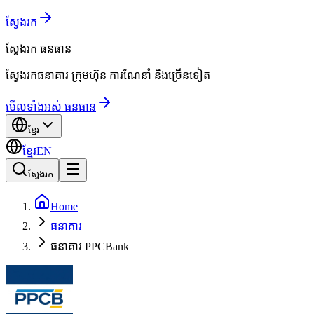
ស្វែងរក
ស្វែងរក
ធនធាន
ស្វែងរកធនាគារ ក្រុមហ៊ុន ការណែនាំ និងច្រើនទៀត
មើលទាំងអស់ ធនធាន
ខ្មែរ
ខ្មែរ
EN
ស្វែងរក
Home
ធនាគារ
ធនាគារ PPCBank