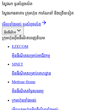
ស្វែងរក
ទូរស័ព្ទចល័ត
ស្វែងរកធនាគារ ក្រុមហ៊ុន ការណែនាំ និងច្រើនទៀត
មើលទាំងអស់ ទូរស័ព្ទចល័ត
អ៊ីនធឺណិត
ក្រុមហ៊ុនអ៊ីនធឺណិតពេញនិយម
EZECOM
អ៊ីនធឺណិតសម្រាប់អាជីវកម្ម
SINET
អ៊ីនធឺណិតសម្រាប់គេហដ្ឋាន
Metfone Home
អ៊ីនធឺណិតតម្លៃសមរម្យ
ក្រុមហ៊ុនទាំងអស់
មើលក្រុមហ៊ុនអ៊ីនធឺណិតទាំងអស់