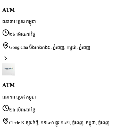
ATM
ធនាគារ ប្រេដ កម្ពុជា
២៤ ម៉ោង/៧ ថ្ងៃ
Gong Cha បឹងកេងកង១, ភ្នំពេញ, កម្ពុជា
,
ភ្នំពេញ
ATM
ធនាគារ ប្រេដ កម្ពុជា
២៤ ម៉ោង/៧ ថ្ងៃ
Circle K ផ្សារធំថ្មី, ១៩៤e០ ផ្លូវ ១៤២, ភ្នំពេញ, កម្ពុជា
,
ភ្នំពេញ