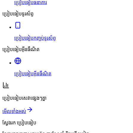
ប្រៀបធៀបធនាគារ
ប្រៀបធៀបទូរស័ព្ទ
ប្រៀបធៀបកញ្ចប់ទូរស័ព្ទ
ប្រៀបធៀបអ៊ីនធឺណិត
ប្រៀបធៀបអ៊ីនធឺណិត
ប្រៀបធៀបសេវាផ្សេងៗគ្នា
មើលទាំងអស់
ស្វែងរក
ប្រៀបធៀប