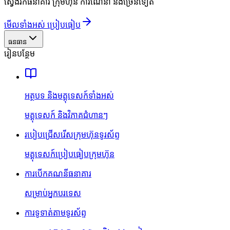
ស្វែងរកធនាគារ ក្រុមហ៊ុន ការណែនាំ និងច្រើនទៀត
មើលទាំងអស់ ប្រៀបធៀប
ធនធាន
រៀនបន្ថែម
អត្ថបទ និងមគ្គុទេសក៍ទាំងអស់
មគ្គុទេសក៍ និងវិភាគជំហានៗ
របៀបជ្រើសរើសក្រុមហ៊ុនទូរស័ព្ទ
មគ្គុទេសក៍ប្រៀបធៀបក្រុមហ៊ុន
ការបើកគណនីធនាគារ
សម្រាប់អ្នកបរទេស
ការទូទាត់តាមទូរស័ព្ទ