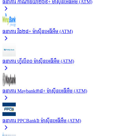
ធនាគារ កាណាឌីយ៉ា
២៦៩+
ម៉ាស៊ីនអេធីអឹម (ATM)
ធនាគារ វីង
២៨+
ម៉ាស៊ីនអេធីអឹម (ATM)
ធនាគារ ហ្វីលីព
០
ម៉ាស៊ីនអេធីអឹម (ATM)
ធនាគារ Maybank
៣៨+
ម៉ាស៊ីនអេធីអឹម (ATM)
ធនាគារ PPCBank
៦
ម៉ាស៊ីនអេធីអឹម (ATM)