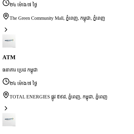
២៤ ម៉ោង/៧ ថ្ងៃ
The Green Community Mall, ភ្នំពេញ, កម្ពុជា
,
ភ្នំពេញ
ATM
ធនាគារ ប្រេដ កម្ពុជា
២៤ ម៉ោង/៧ ថ្ងៃ
TOTAL ENERGIES ផ្លូវ ៥៩៨, ភ្នំពេញ, កម្ពុជា
,
ភ្នំពេញ