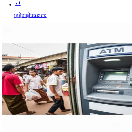
ប្រៀបធៀបធនាគារ