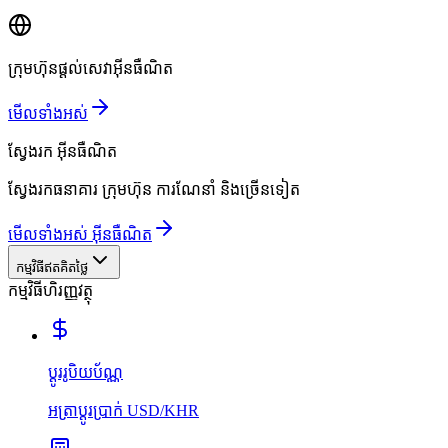
ក្រុមហ៊ុនផ្តល់សេវាអ៊ីនធឺណិត
មើលទាំងអស់
ស្វែងរក
អ៊ីនធឺណិត
ស្វែងរកធនាគារ ក្រុមហ៊ុន ការណែនាំ និងច្រើនទៀត
មើលទាំងអស់ អ៊ីនធឺណិត
កម្មវិធីឥតគិតថ្លៃ
កម្មវិធីហិរញ្ញវត្ថុ
ប្ដូររូបិយប័ណ្ណ
អត្រាប្ដូរប្រាក់ USD/KHR