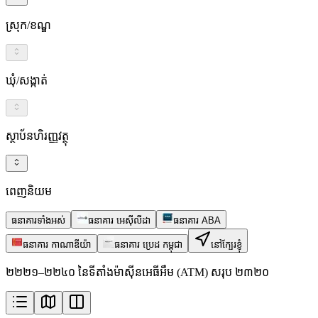
ស្រុក/ខណ្ឌ
ឃុំ/សង្កាត់
ស្ថាប័នហិរញ្ញវត្ថុ
ពេញនិយម
ធនាគារទាំងអស់
ធនាគារ អេស៊ីលីដា
ធនាគារ ABA
ធនាគារ កាណាឌីយ៉ា
ធនាគារ ប្រេដ កម្ពុជា
នៅក្បែរខ្ញុំ
២២២១–២២៤០ នៃទីតាំងម៉ាស៊ីនអេធីអឹម (ATM) សរុប ២៣២០