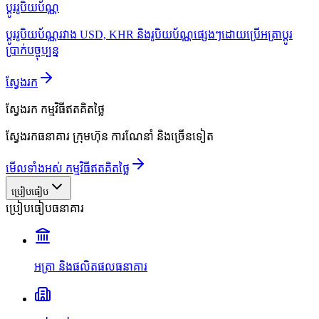
ប្ដូររូបិយប័ណ្ណ
ប្ដូររូបិយប័ណ្ណរវាង USD, KHR និងរូបិយប័ណ្ណផ្សេងៗដោយប្រើអត្រាប្ដូរ
ប្រាក់បច្ចុប្បន្ន
ស្វែងរក
ស្វែងរក
កម្មវិធីឥតគិតថ្លៃ
ស្វែងរកធនាគារ ក្រុមហ៊ុន ការណែនាំ និងច្រើនទៀត
មើលទាំងអស់ កម្មវិធីឥតគិតថ្លៃ
ប្រៀបធៀប
ប្រៀបធៀបធនាគារ
អត្រា និងផលិតផលធនាគារ