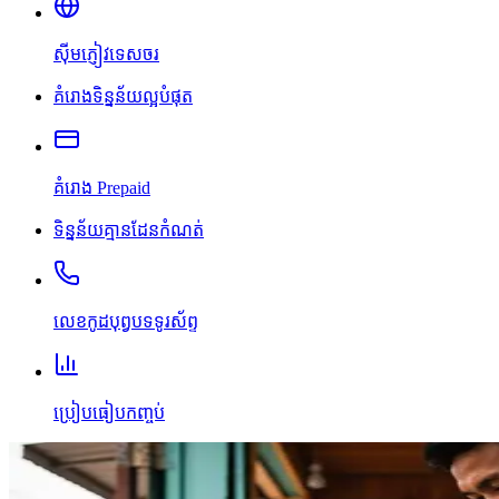
ស៊ីមភ្ញៀវទេសចរ
គំរោងទិន្នន័យល្អបំផុត
គំរោង Prepaid
ទិន្នន័យគ្មានដែនកំណត់
លេខកូដបុព្វបទទូរស័ព្ទ
ប្រៀបធៀបកញ្ចប់