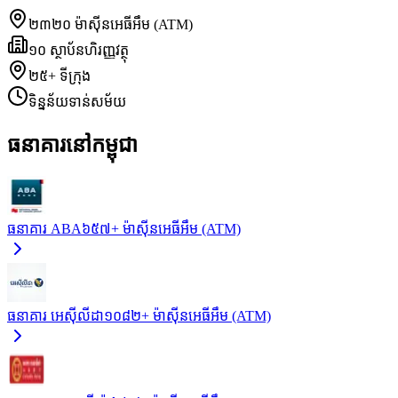
២៣២០
ម៉ាស៊ីនអេធីអឹម (ATM)
១០
ស្ថាប័នហិរញ្ញវត្ថុ
២៥+
ទីក្រុង
ទិន្នន័យទាន់សម័យ
ធនាគារនៅកម្ពុជា
ធនាគារ ABA
៦៥៧+
ម៉ាស៊ីនអេធីអឹម (ATM)
ធនាគារ អេស៊ីលីដា
១០៨២+
ម៉ាស៊ីនអេធីអឹម (ATM)