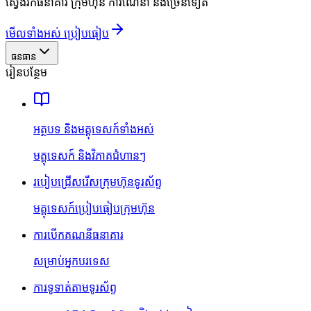
ស្វែងរកធនាគារ ក្រុមហ៊ុន ការណែនាំ និងច្រើនទៀត
មើលទាំងអស់ ប្រៀបធៀប
ធនធាន
រៀនបន្ថែម
អត្ថបទ និងមគ្គុទេសក៍ទាំងអស់
មគ្គុទេសក៍ និងវិភាគជំហានៗ
របៀបជ្រើសរើសក្រុមហ៊ុនទូរស័ព្ទ
មគ្គុទេសក៍ប្រៀបធៀបក្រុមហ៊ុន
ការបើកគណនីធនាគារ
សម្រាប់អ្នកបរទេស
ការទូទាត់តាមទូរស័ព្ទ