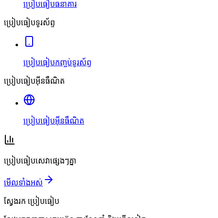
ប្រៀបធៀបធនាគារ
ប្រៀបធៀបទូរស័ព្ទ
ប្រៀបធៀបកញ្ចប់ទូរស័ព្ទ
ប្រៀបធៀបអ៊ីនធឺណិត
ប្រៀបធៀបអ៊ីនធឺណិត
ប្រៀបធៀបសេវាផ្សេងៗគ្នា
មើលទាំងអស់
ស្វែងរក
ប្រៀបធៀប