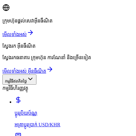
ក្រុមហ៊ុនផ្តល់សេវាអ៊ីនធឺណិត
មើលទាំងអស់
ស្វែងរក
អ៊ីនធឺណិត
ស្វែងរកធនាគារ ក្រុមហ៊ុន ការណែនាំ និងច្រើនទៀត
មើលទាំងអស់ អ៊ីនធឺណិត
កម្មវិធីឥតគិតថ្លៃ
កម្មវិធីហិរញ្ញវត្ថុ
ប្ដូររូបិយប័ណ្ណ
អត្រាប្ដូរប្រាក់ USD/KHR