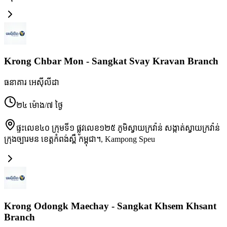
Krong Chbar Mon - Sangkat Svay Kravan Branch
ធនាគារ អេស៊ីលីដា
២៤ ម៉ោង/៧ ថ្ងៃ
ផ្ទះលេខ៤០ ក្រុមទី១ ផ្លូវលេខ១២៥ ភូមិស្វាយក្រវ៉ាន់ សង្កាត់ស្វាយក្រវ៉ាន់
ក្រុងច្បារមន ខេត្តកំពង់ស្ពឺ កម្ពុជា។
,
Kampong Speu
Krong Odongk Maechay - Sangkat Khsem Khsant
Branch