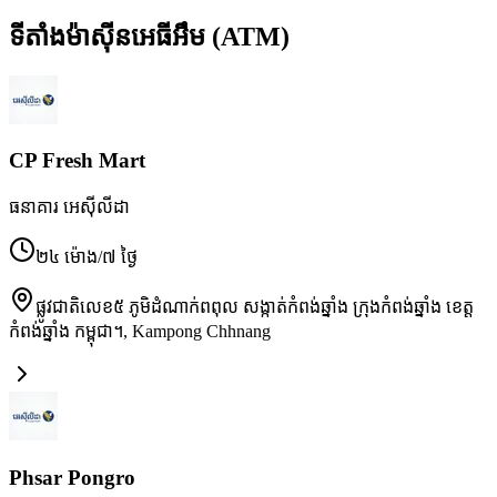
ទីតាំងម៉ាស៊ីនអេធីអឹម (ATM)
CP Fresh Mart
ធនាគារ អេស៊ីលីដា
២៤ ម៉ោង/៧ ថ្ងៃ
ផ្លូវជាតិលេខ៥ ភូមិដំណាក់ពពុល សង្កាត់កំពង់ឆ្នាំង ក្រុងកំពង់ឆ្នាំង ខេត្ត
កំពង់ឆ្នាំង កម្ពុជា។
,
Kampong Chhnang
Phsar Pongro