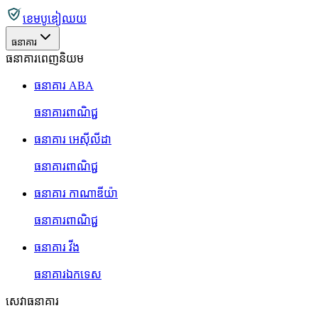
ខេមបូឌៀឈយ
ធនាគារ
ធនាគារពេញនិយម
ធនាគារ ABA
ធនាគារពាណិជ្ជ
ធនាគារ អេស៊ីលីដា
ធនាគារពាណិជ្ជ
ធនាគារ កាណាឌីយ៉ា
ធនាគារពាណិជ្ជ
ធនាគារ វីង
ធនាគារឯកទេស
សេវាធនាគារ