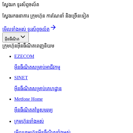
ស្វែងរក
ទូរស័ព្ទចល័ត
ស្វែងរកធនាគារ ក្រុមហ៊ុន ការណែនាំ និងច្រើនទៀត
មើលទាំងអស់ ទូរស័ព្ទចល័ត
អ៊ីនធឺណិត
ក្រុមហ៊ុនអ៊ីនធឺណិតពេញនិយម
EZECOM
អ៊ីនធឺណិតសម្រាប់អាជីវកម្ម
SINET
អ៊ីនធឺណិតសម្រាប់គេហដ្ឋាន
Metfone Home
អ៊ីនធឺណិតតម្លៃសមរម្យ
ក្រុមហ៊ុនទាំងអស់
មើលក្រុមហ៊ុនអ៊ីនធឺណិតទាំងអស់