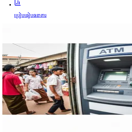
ប្រៀបធៀបធនាគារ