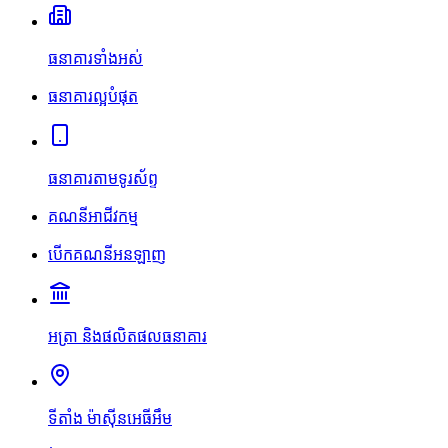
ធនាគារទាំងអស់
ធនាគារល្អបំផុត
ធនាគារតាមទូរស័ព្ទ
គណនីអាជីវកម្ម
បើកគណនីអនឡាញ
អត្រា និងផលិតផលធនាគារ
ទីតាំង ម៉ាស៊ីនអេធីអឹម