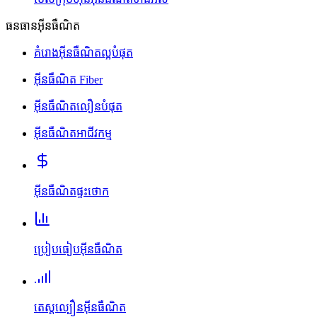
ធនធានអ៊ីនធឺណិត
គំរោងអ៊ីនធឺណិតល្អបំផុត
អ៊ីនធឺណិត Fiber
អ៊ីនធឺណិតលឿនបំផុត
អ៊ីនធឺណិតអាជីវកម្ម
អ៊ីនធឺណិតផ្ទះថោក
ប្រៀបធៀបអ៊ីនធឺណិត
តេស្តល្បឿនអ៊ីនធឺណិត