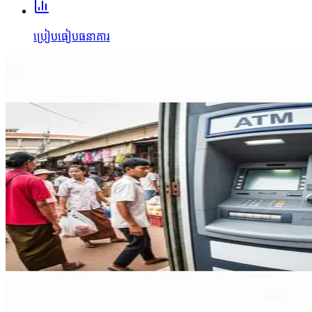
ប្រៀបធៀបធនាគារ