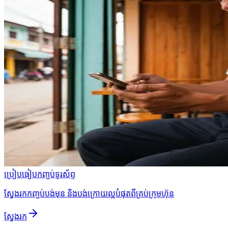
ប្រៀបធៀបកញ្ចប់ទូរស័ព្ទ
ស្វែងរកកញ្ចប់បង់មុន និងបង់ក្រោយល្អបំផុតពីគ្រប់ក្រុមហ៊ុន
ស្វែងរក