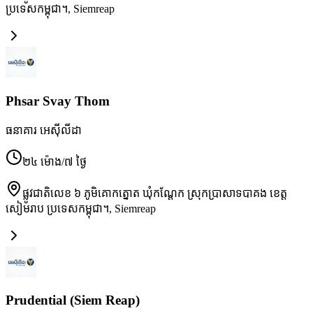
ប្រទេសកម្ពុជា។
,
Siemreap
Phsar Svay Thom
ធនាគារ អេស៊ីលីដា
២៤ ម៉ោង/៧ ថ្ងៃ
ផ្លូវជាតិលេខ ៦ ភូមិគោកត្នោត ឃុំកណ្ដែក ស្រុកប្រាសាទបាគង ខេត្ត
សៀមរាប ប្រទេសកម្ពុជា។
,
Siemreap
Prudential (Siem Reap)