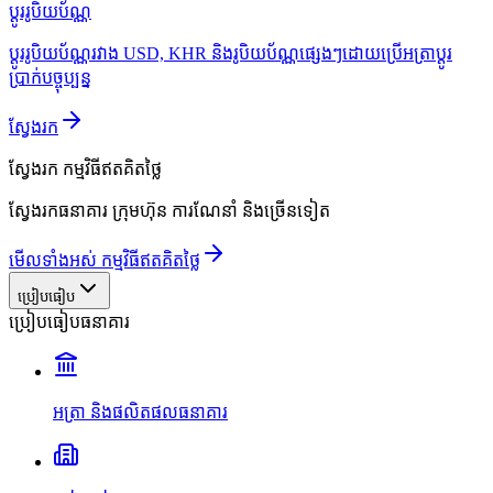
ប្ដូររូបិយប័ណ្ណ
ប្ដូររូបិយប័ណ្ណរវាង USD, KHR និងរូបិយប័ណ្ណផ្សេងៗដោយប្រើអត្រាប្ដូរ
ប្រាក់បច្ចុប្បន្ន
ស្វែងរក
ស្វែងរក
កម្មវិធីឥតគិតថ្លៃ
ស្វែងរកធនាគារ ក្រុមហ៊ុន ការណែនាំ និងច្រើនទៀត
មើលទាំងអស់ កម្មវិធីឥតគិតថ្លៃ
ប្រៀបធៀប
ប្រៀបធៀបធនាគារ
អត្រា និងផលិតផលធនាគារ