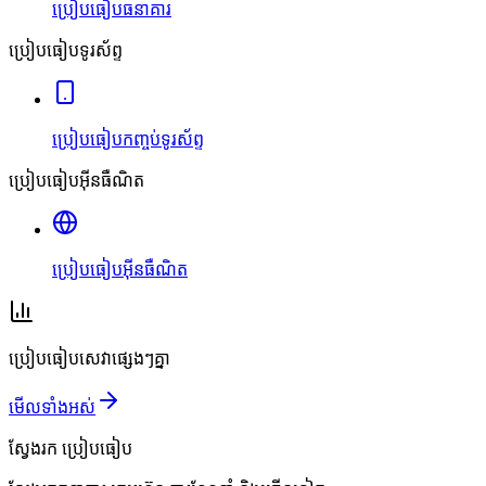
ប្រៀបធៀបធនាគារ
ប្រៀបធៀបទូរស័ព្ទ
ប្រៀបធៀបកញ្ចប់ទូរស័ព្ទ
ប្រៀបធៀបអ៊ីនធឺណិត
ប្រៀបធៀបអ៊ីនធឺណិត
ប្រៀបធៀបសេវាផ្សេងៗគ្នា
មើលទាំងអស់
ស្វែងរក
ប្រៀបធៀប