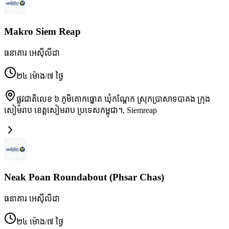
Makro Siem Reap
ធនាគារ អេស៊ីលីដា
២៤ ម៉ោង/៧ ថ្ងៃ
ផ្លូវជាតិលេខ ៦ ភូមិគោកធ្នោត ឃុំកណ្ដែក ស្រុកប្រាសាទបាគង ក្រុង
សៀមរាប ខេត្តសៀមរាប ប្រទេសកម្ពុជា។
,
Siemreap
Neak Poan Roundabout (Phsar Chas)
ធនាគារ អេស៊ីលីដា
២៤ ម៉ោង/៧ ថ្ងៃ