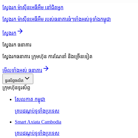
ស្វែងរក ម៉ាស៊ីនអេធីអឹម នៅជិតអ្នក
ស្វែងរក ម៉ាស៊ីនអេធីអឹម របស់ធនាគារធំៗទាំងអស់ទូទាំងកម្ពុជា
ស្វែងរក
ស្វែងរក
ធនាគារ
ស្វែងរកធនាគារ ក្រុមហ៊ុន ការណែនាំ និងច្រើនទៀត
មើលទាំងអស់ ធនាគារ
ទូរស័ព្ទចល័ត
ក្រុមហ៊ុនទូរស័ព្ទ
សែលកាត កម្ពុជា
គ្របដណ្តប់ទូទាំងប្រទេស
Smart Axiata Cambodia
គ្របដណ្តប់ទូទាំងប្រទេស