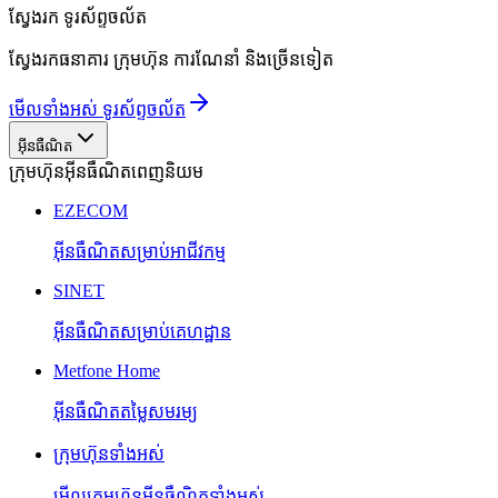
ស្វែងរក
ទូរស័ព្ទចល័ត
ស្វែងរកធនាគារ ក្រុមហ៊ុន ការណែនាំ និងច្រើនទៀត
មើលទាំងអស់ ទូរស័ព្ទចល័ត
អ៊ីនធឺណិត
ក្រុមហ៊ុនអ៊ីនធឺណិតពេញនិយម
EZECOM
អ៊ីនធឺណិតសម្រាប់អាជីវកម្ម
SINET
អ៊ីនធឺណិតសម្រាប់គេហដ្ឋាន
Metfone Home
អ៊ីនធឺណិតតម្លៃសមរម្យ
ក្រុមហ៊ុនទាំងអស់
មើលក្រុមហ៊ុនអ៊ីនធឺណិតទាំងអស់