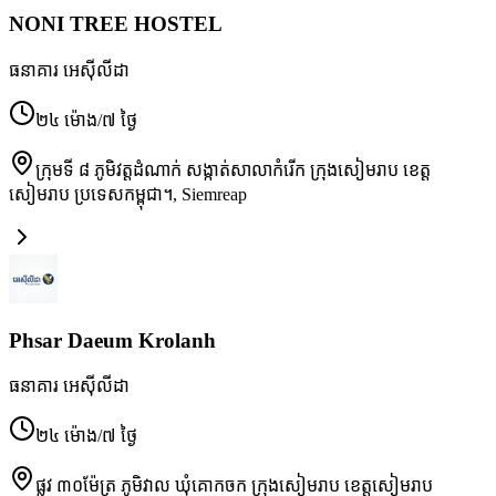
NONI TREE HOSTEL
ធនាគារ អេស៊ីលីដា
២៤ ម៉ោង/៧ ថ្ងៃ
ក្រុមទី ៨ ភូមិវត្តដំណាក់ សង្កាត់សាលាកំរើក ក្រុងសៀមរាប ខេត្ត
សៀមរាប ប្រទេសកម្ពុជា។
,
Siemreap
Phsar Daeum Krolanh
ធនាគារ អេស៊ីលីដា
២៤ ម៉ោង/៧ ថ្ងៃ
ផ្លូវ ៣០ម៉ែត្រ ភូមិវាល ឃុំគោកចក ក្រុងសៀមរាប ខេត្តសៀមរាប