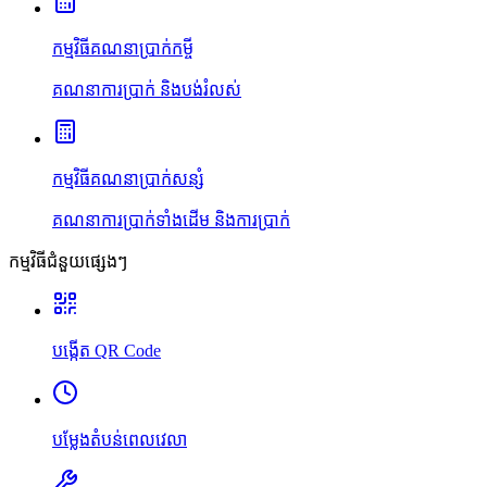
កម្មវិធីគណនាប្រាក់កម្ចី
គណនាការប្រាក់ និងបង់រំលស់
កម្មវិធីគណនាប្រាក់សន្សំ
គណនាការប្រាក់ទាំងដើម និងការប្រាក់
កម្មវិធីជំនួយផ្សេងៗ
បង្កើត QR Code
បម្លែងតំបន់ពេលវេលា