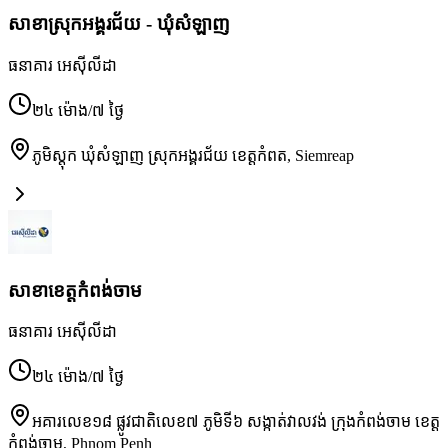
សាខាស្រុកអង្គរជ័យ - ឃុំសំឡាញ
ធនាគារ អេស៊ីលីដា
២៤ ម៉ោង/៧ ថ្ងៃ
ភូមិស្តុក ឃុំសំឡាញ ស្រុកអង្គរជ័យ ខេត្តកំពត
,
Siemreap
សាខា​ខេត្តកំពង់ចាម
ធនាគារ អេស៊ីលីដា
២៤ ម៉ោង/៧ ថ្ងៃ
អគារលេខ១៨ ផ្លូវជាតិលេខ៧ ភូមិទី៦ សង្កាត់វាលវង់ ក្រុងកំពង់ចាម ខេត្ត
កំពង់ចាម
,
Phnom Penh