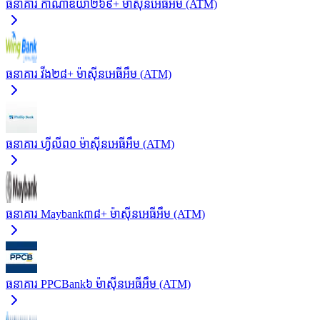
ធនាគារ កាណាឌីយ៉ា
២៦៩+
ម៉ាស៊ីនអេធីអឹម (ATM)
ធនាគារ វីង
២៨+
ម៉ាស៊ីនអេធីអឹម (ATM)
ធនាគារ ហ្វីលីព
០
ម៉ាស៊ីនអេធីអឹម (ATM)
ធនាគារ Maybank
៣៨+
ម៉ាស៊ីនអេធីអឹម (ATM)
ធនាគារ PPCBank
៦
ម៉ាស៊ីនអេធីអឹម (ATM)