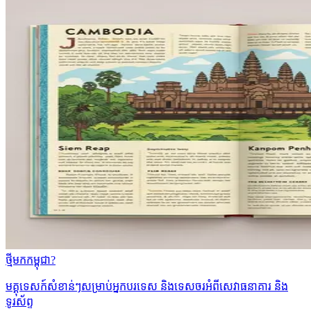
ថ្មីមកកម្ពុជា?
មគ្គុទេសក៍សំខាន់ៗសម្រាប់អ្នកបរទេស និងទេសចរអំពីសេវាធនាគារ និង
ទូរស័ព្ទ