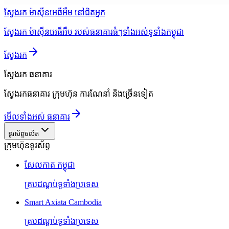
ស្វែងរក ម៉ាស៊ីនអេធីអឹម នៅជិតអ្នក
ស្វែងរក ម៉ាស៊ីនអេធីអឹម របស់ធនាគារធំៗទាំងអស់ទូទាំងកម្ពុជា
ស្វែងរក
ស្វែងរក
ធនាគារ
ស្វែងរកធនាគារ ក្រុមហ៊ុន ការណែនាំ និងច្រើនទៀត
មើលទាំងអស់ ធនាគារ
ទូរស័ព្ទចល័ត
ក្រុមហ៊ុនទូរស័ព្ទ
សែលកាត កម្ពុជា
គ្របដណ្តប់ទូទាំងប្រទេស
Smart Axiata Cambodia
គ្របដណ្តប់ទូទាំងប្រទេស