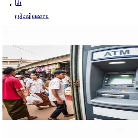
ប្រៀបធៀបធនាគារ