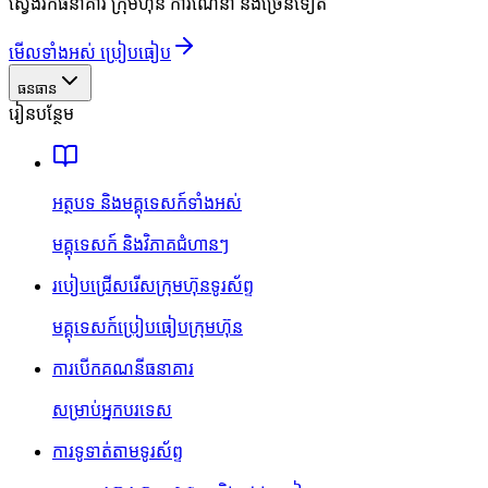
ស្វែងរកធនាគារ ក្រុមហ៊ុន ការណែនាំ និងច្រើនទៀត
មើលទាំងអស់ ប្រៀបធៀប
ធនធាន
រៀនបន្ថែម
អត្ថបទ និងមគ្គុទេសក៍ទាំងអស់
មគ្គុទេសក៍ និងវិភាគជំហានៗ
របៀបជ្រើសរើសក្រុមហ៊ុនទូរស័ព្ទ
មគ្គុទេសក៍ប្រៀបធៀបក្រុមហ៊ុន
ការបើកគណនីធនាគារ
សម្រាប់អ្នកបរទេស
ការទូទាត់តាមទូរស័ព្ទ