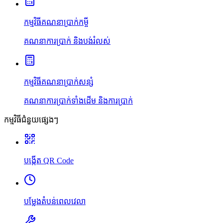
កម្មវិធីគណនាប្រាក់កម្ចី
គណនាការប្រាក់ និងបង់រំលស់
កម្មវិធីគណនាប្រាក់សន្សំ
គណនាការប្រាក់ទាំងដើម និងការប្រាក់
កម្មវិធីជំនួយផ្សេងៗ
បង្កើត QR Code
បម្លែងតំបន់ពេលវេលា