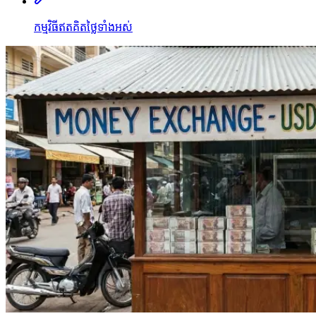
កម្មវិធីឥតគិតថ្លៃទាំងអស់