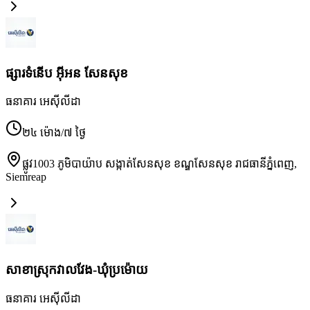
ផ្សារទំនើប អ៊ីអន សែនសុខ
ធនាគារ អេស៊ីលីដា
២៤ ម៉ោង/៧ ថ្ងៃ
ផ្លូវ1003 ភូមិបាយ៉ាប សង្កាត់សែនសុខ ខណ្ឌសែនសុខ រាជធានីភ្នំពេញ
,
Siemreap
សាខាស្រុកវាលវែង-ឃុំប្រម៉ោយ
ធនាគារ អេស៊ីលីដា