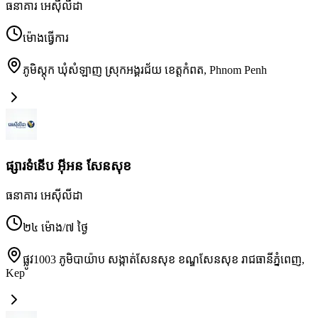
ធនាគារ អេស៊ីលីដា
ម៉ោងធ្វើការ
ភូមិស្តុក ឃុំសំឡាញ ស្រុកអង្គរជ័យ ខេត្តកំពត
,
Phnom Penh
ផ្សារទំនើប អ៊ីអន សែនសុខ
ធនាគារ អេស៊ីលីដា
២៤ ម៉ោង/៧ ថ្ងៃ
ផ្លូវ1003 ភូមិបាយ៉ាប សង្កាត់សែនសុខ ខណ្ឌសែនសុខ រាជធានីភ្នំពេញ
,
Kep