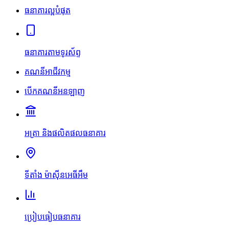
ធនាគារល្អបំផុត
ធនាគារតាមទូរស័ព្ទ
គណនីអាជីវកម្ម
បើកគណនីអនឡាញ
អត្រា និងផលិតផលធនាគារ
ទីតាំង ម៉ាស៊ីនអេធីអឹម
ប្រៀបធៀបធនាគារ