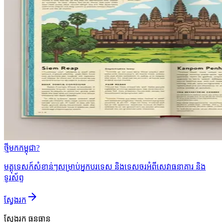
ថ្មីមកកម្ពុជា?
មគ្គុទេសក៍សំខាន់ៗសម្រាប់អ្នកបរទេស និងទេសចរអំពីសេវាធនាគារ និង
ទូរស័ព្ទ
ស្វែងរក
ស្វែងរក
ធនធាន