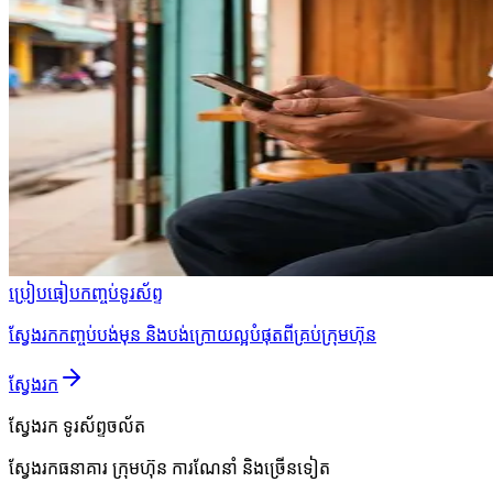
ប្រៀបធៀបកញ្ចប់ទូរស័ព្ទ
ស្វែងរកកញ្ចប់បង់មុន និងបង់ក្រោយល្អបំផុតពីគ្រប់ក្រុមហ៊ុន
ស្វែងរក
ស្វែងរក
ទូរស័ព្ទចល័ត
ស្វែងរកធនាគារ ក្រុមហ៊ុន ការណែនាំ និងច្រើនទៀត