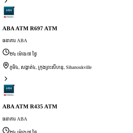
ABA ATM R697 ATM
ធនាគារ ABA
២៤ ម៉ោង/៧ ថ្ងៃ
ភូមិ៤, សង្កាត់៤, ក្រុងព្រះសីហនុ
,
Sihanoukville
ABA ATM R435 ATM
ធនាគារ ABA
២៤ ម៉ោង/៧ ថ្ងៃ