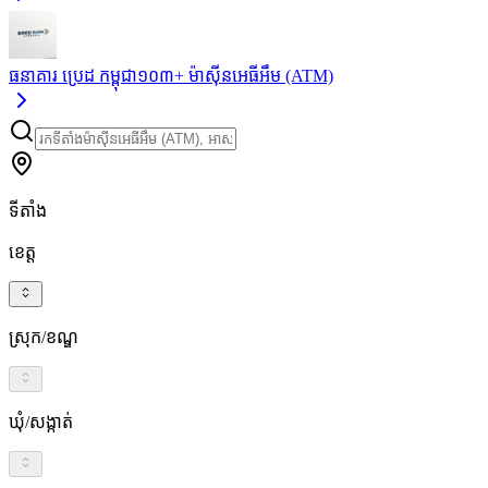
ធនាគារ ប្រេដ កម្ពុជា
១០៣+
ម៉ាស៊ីនអេធីអឹម (ATM)
ទីតាំង
ខេត្ត
ស្រុក/ខណ្ឌ
ឃុំ/សង្កាត់