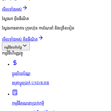
មើលទាំងអស់
ស្វែងរក
អ៊ីនធឺណិត
ស្វែងរកធនាគារ ក្រុមហ៊ុន ការណែនាំ និងច្រើនទៀត
មើលទាំងអស់ អ៊ីនធឺណិត
កម្មវិធីឥតគិតថ្លៃ
កម្មវិធីហិរញ្ញវត្ថុ
ប្ដូររូបិយប័ណ្ណ
អត្រាប្ដូរប្រាក់ USD/KHR
កម្មវិធីគណនាប្រាក់កម្ចី