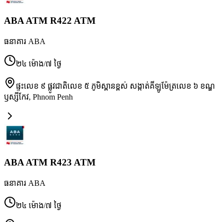
ABA ATM R422 ATM
ធនាគារ ABA
២៤ ម៉ោង/៧ ថ្ងៃ
ផ្ទះលេខ ៩ ផ្លូវជាតិលេខ ៥ ភូមិស្ពានខ្ពស់ សង្កាត់គីឡូម៉ែត្រលេខ ៦ ខណ្ឌ
ឫស្សីកែវ
,
Phnom Penh
ABA ATM R423 ATM
ធនាគារ ABA
២៤ ម៉ោង/៧ ថ្ងៃ