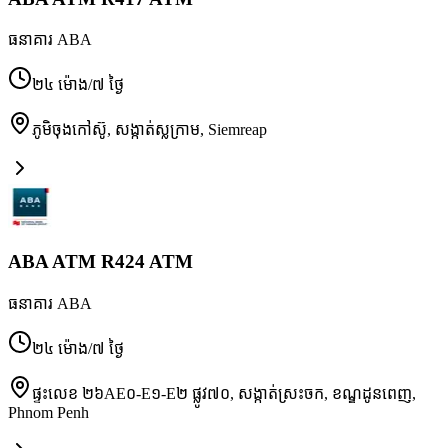
ធនាគារ ABA
២៤ ម៉ោង/៧ ថ្ងៃ
ភូមិចុងកៅស៊ូ, សង្កាត់ស្លក្រាម
,
Siemreap
ABA ATM R424 ATM
ធនាគារ ABA
២៤ ម៉ោង/៧ ថ្ងៃ
ផ្ទះលេខ ២៦AE០-E១-E២ ផ្លូវ៧០, សង្កាត់ស្រះចក, ខណ្ឌដូនពេញ
,
Phnom Penh