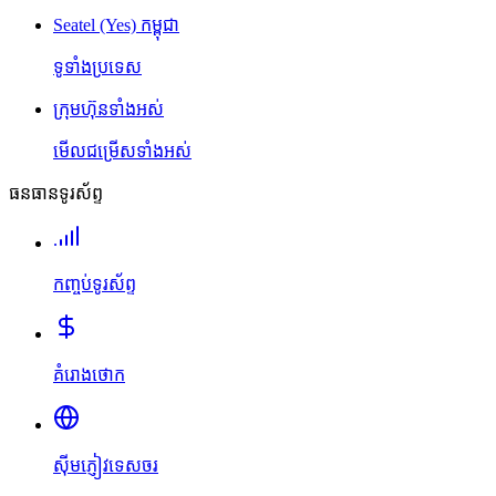
Seatel (Yes) កម្ពុជា
ទូទាំងប្រទេស
ក្រុមហ៊ុនទាំងអស់
មើលជម្រើសទាំងអស់
ធនធានទូរស័ព្ទ
កញ្ចប់ទូរស័ព្ទ
គំរោងថោក
ស៊ីមភ្ញៀវទេសចរ