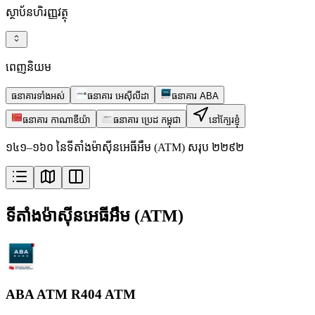
ស្ថាប័នហិរញ្ញវត្ថុ
ពេញនិយម
ធនាគារទាំងអស់
ធនាគារ អេស៊ីលីដា
ធនាគារ ABA
ធនាគារ កាណាឌីយ៉ា
ធនាគារ ប្រេដ កម្ពុជា
នៅក្បែរខ្ញុំ
១៤១–១៦០ នៃទីតាំងម៉ាស៊ីនអេធីអឹម (ATM) សរុប ២២៩២
ទីតាំងម៉ាស៊ីនអេធីអឹម (ATM)
ABA ATM R404 ATM