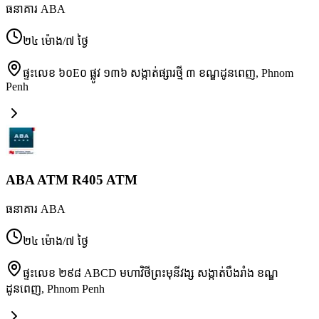
ធនាគារ ABA
២៤ ម៉ោង/៧ ថ្ងៃ
ផ្ទះលេខ ៦០E០ ផ្លូវ ១៣៦ សង្កាត់ផ្សារថ្មី ៣ ខណ្ឌដូនពេញ
,
Phnom
Penh
ABA ATM R405 ATM
ធនាគារ ABA
២៤ ម៉ោង/៧ ថ្ងៃ
ផ្ទះលេខ ២៩៨ ABCD មហាវិថីព្រះមុនីវង្ស សង្កាត់បឹងរាំង ខណ្ឌ
ដូនពេញ
,
Phnom Penh