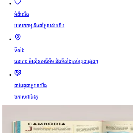
អំពីយើង
បេសកកម្ម និងតម្លៃរបស់យើង
ទីតាំង
ធនាគារ ម៉ាស៊ីនអេធីអឹម និងទីតាំងគ្រប់គ្រងផ្សេងៗ
ជាដៃគូជាមួយយើង
ឱកាសជាដៃគូ