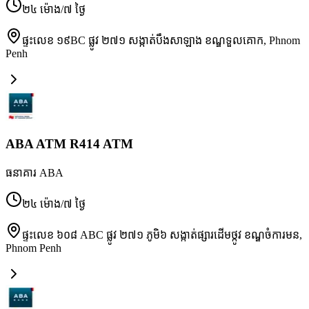
២៤ ម៉ោង/៧ ថ្ងៃ
ផ្ទះលេខ ១៩BC ផ្លូវ ២៧១ សង្កាត់បឹងសាឡាង ខណ្ឌទួលគោក
,
Phnom
Penh
ABA ATM R414 ATM
ធនាគារ ABA
២៤ ម៉ោង/៧ ថ្ងៃ
ផ្ទះលេខ ៦០៨ ABC ផ្លូវ ២៧១ ភូមិ៦ សង្កាត់ផ្សារដើមថ្កូវ ខណ្ឌចំការមន
,
Phnom Penh