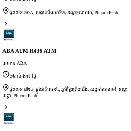
ផ្ទះលេខ ១០A, សង្កាត់បឹងកក់ទី១, ខណ្ឌទួលគោក
,
Phnom Penh
ABA ATM R436 ATM
ធនាគារ ABA
២៤ ម៉ោង/៧ ថ្ងៃ
ផ្ទះលេខ ៨២៤, ផ្លូវជាតិលេខ៤, ភូមិព្រៃព្រីងជើង, សង្កាត់ចោមចៅ, ខណ្ឌ
ដង្កោ
,
Phnom Penh