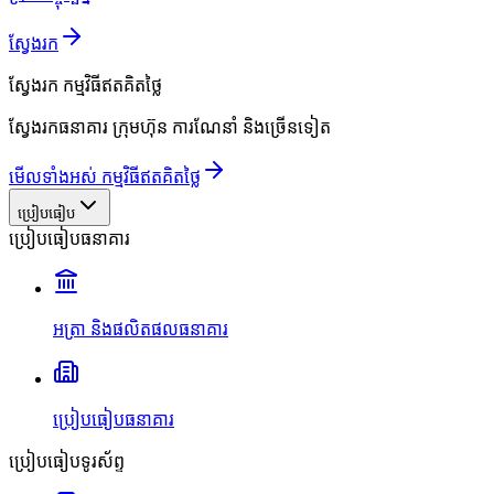
ស្វែងរក
ស្វែងរក
កម្មវិធីឥតគិតថ្លៃ
ស្វែងរកធនាគារ ក្រុមហ៊ុន ការណែនាំ និងច្រើនទៀត
មើលទាំងអស់ កម្មវិធីឥតគិតថ្លៃ
ប្រៀបធៀប
ប្រៀបធៀបធនាគារ
អត្រា និងផលិតផលធនាគារ
ប្រៀបធៀបធនាគារ
ប្រៀបធៀបទូរស័ព្ទ