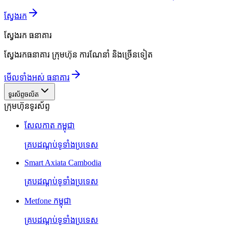
ស្វែងរក
ស្វែងរក
ធនាគារ
ស្វែងរកធនាគារ ក្រុមហ៊ុន ការណែនាំ និងច្រើនទៀត
មើលទាំងអស់ ធនាគារ
ទូរស័ព្ទចល័ត
ក្រុមហ៊ុនទូរស័ព្ទ
សែលកាត កម្ពុជា
គ្របដណ្តប់ទូទាំងប្រទេស
Smart Axiata Cambodia
គ្របដណ្តប់ទូទាំងប្រទេស
Metfone កម្ពុជា
គ្របដណ្តប់ទូទាំងប្រទេស