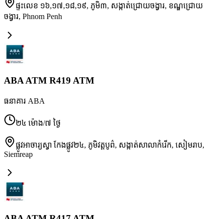
ផ្ទះលេខ ១៦,១៧,១៨,១៩, ភូមិ៣, សង្កាត់ជ្រោយចង្វារ, ខណ្ឌជ្រោយ
ចង្វារ
,
Phnom Penh
ABA ATM R419 ATM
ធនាគារ ABA
២៤ ម៉ោង/៧ ថ្ងៃ
ផ្លូវអាចារ្យស្វា កែងផ្លូវ២៤, ភូមិវត្តបូព៌, សង្កាត់សាលាកំរើក, សៀមរាប
,
Siemreap
ABA ATM R417 ATM