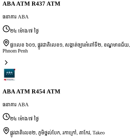
ABA ATM R437 ATM
ធនាគារ ABA
២៤ ម៉ោង/៧ ថ្ងៃ
ផ្ទះលេខ ៦០១, ផ្លូវជាតិលេខ១, សង្កាត់ច្បារអំពៅទី២, ខណ្ឌមានជ័យ
,
Phnom Penh
ABA ATM R454 ATM
ធនាគារ ABA
២៤ ម៉ោង/៧ ថ្ងៃ
ផ្លូវជាតិលេខ២, ភូមិថ្នល់បែក, រកាក្រៅ, តាកែវ
,
Takeo