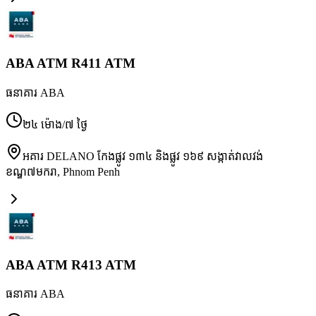
ABA ATM R411 ATM
ធនាគារ ABA
២៤ ម៉ោង/៧ ថ្ងៃ
អគារ DELANO កែងផ្លូវ ១៣៤ និងផ្លូវ ១៦៩ សង្កាត់វាលវង់
ខណ្ឌ៧មករា
,
Phnom Penh
ABA ATM R413 ATM
ធនាគារ ABA