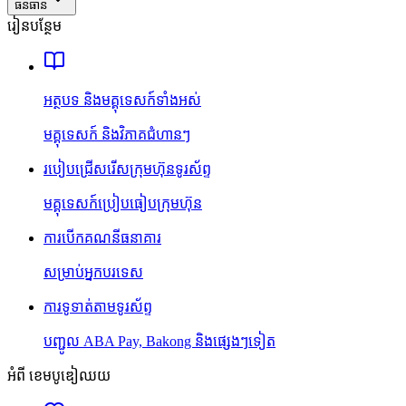
ធនធាន
រៀនបន្ថែម
អត្ថបទ និងមគ្គុទេសក៍ទាំងអស់
មគ្គុទេសក៍ និងវិភាគជំហានៗ
របៀបជ្រើសរើសក្រុមហ៊ុនទូរស័ព្ទ
មគ្គុទេសក៍ប្រៀបធៀបក្រុមហ៊ុន
ការបើកគណនីធនាគារ
សម្រាប់អ្នកបរទេស
ការទូទាត់តាមទូរស័ព្ទ
បញ្ជូល ABA Pay, Bakong និងផ្សេងៗទៀត
អំពី ខេមបូឌៀឈយ