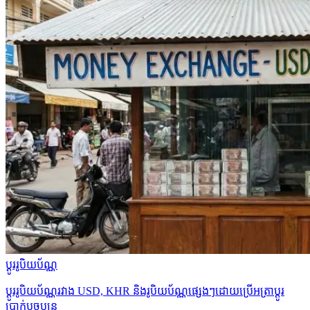
ប្ដូររូបិយប័ណ្ណ
ប្ដូររូបិយប័ណ្ណរវាង USD, KHR និងរូបិយប័ណ្ណផ្សេងៗដោយប្រើអត្រាប្ដូរ
ប្រាក់បច្ចុប្បន្ន