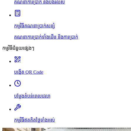
គណនាការប្រាក់ និងបង់រំលស់
កម្មវិធីគណនាប្រាក់សន្សំ
គណនាការប្រាក់ទាំងដើម និងការប្រាក់
កម្មវិធីជំនួយផ្សេងៗ
បង្កើត QR Code
បម្លែងតំបន់ពេលវេលា
កម្មវិធីឥតគិតថ្លៃទាំងអស់