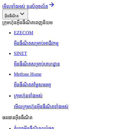
មើលទាំងអស់ ទូរស័ព្ទចល័ត
អ៊ីនធឺណិត
ក្រុមហ៊ុនអ៊ីនធឺណិតពេញនិយម
EZECOM
អ៊ីនធឺណិតសម្រាប់អាជីវកម្ម
SINET
អ៊ីនធឺណិតសម្រាប់គេហដ្ឋាន
Metfone Home
អ៊ីនធឺណិតតម្លៃសមរម្យ
ក្រុមហ៊ុនទាំងអស់
មើលក្រុមហ៊ុនអ៊ីនធឺណិតទាំងអស់
ធនធានអ៊ីនធឺណិត
គំរោងអ៊ីនធឺណិតល្អបំផុត