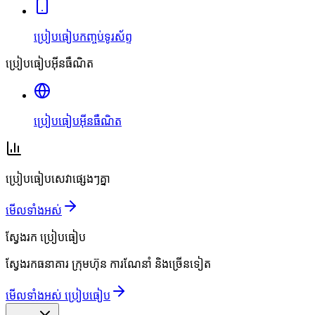
ប្រៀបធៀបកញ្ចប់ទូរស័ព្ទ
ប្រៀបធៀបអ៊ីនធឺណិត
ប្រៀបធៀបអ៊ីនធឺណិត
ប្រៀបធៀបសេវាផ្សេងៗគ្នា
មើលទាំងអស់
ស្វែងរក
ប្រៀបធៀប
ស្វែងរកធនាគារ ក្រុមហ៊ុន ការណែនាំ និងច្រើនទៀត
មើលទាំងអស់ ប្រៀបធៀប