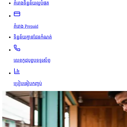
គំរោងទិន្នន័យល្អបំផុត
គំរោង Prepaid
ទិន្នន័យគ្មានដែនកំណត់
លេខកូដបុព្វបទទូរស័ព្ទ
ប្រៀបធៀបកញ្ចប់