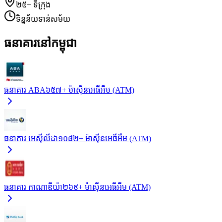
២៥+
ទីក្រុង
ទិន្នន័យទាន់សម័យ
ធនាគារនៅកម្ពុជា
ធនាគារ ABA
៦៥៧+
ម៉ាស៊ីនអេធីអឹម (ATM)
ធនាគារ អេស៊ីលីដា
១០៨២+
ម៉ាស៊ីនអេធីអឹម (ATM)
ធនាគារ កាណាឌីយ៉ា
២៦៩+
ម៉ាស៊ីនអេធីអឹម (ATM)