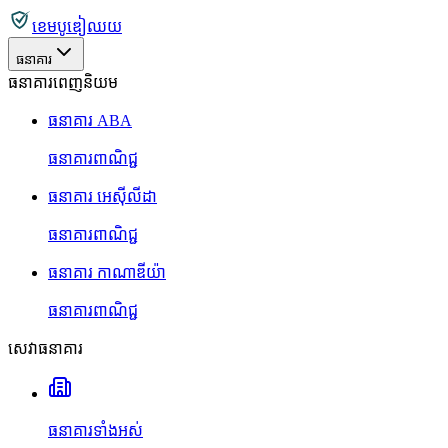
ខេមបូឌៀឈយ
ធនាគារ
ធនាគារពេញនិយម
ធនាគារ ABA
ធនាគារពាណិជ្ជ
ធនាគារ អេស៊ីលីដា
ធនាគារពាណិជ្ជ
ធនាគារ កាណាឌីយ៉ា
ធនាគារពាណិជ្ជ
សេវាធនាគារ
ធនាគារទាំងអស់