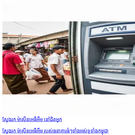
ស្វែងរក ម៉ាស៊ីនអេធីអឹម នៅជិតអ្នក
ស្វែងរក ម៉ាស៊ីនអេធីអឹម របស់ធនាគារធំៗទាំងអស់ទូទាំងកម្ពុជា