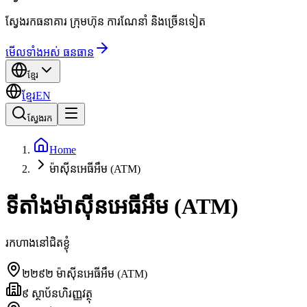
ស្វែងរកធនាគារ ក្រុមហ៊ុន ការណែនាំ និងច្រើនទៀត
មើលទាំងអស់ ធនធាន
ខ្មែរ
ខ្មែរ
EN
ស្វែងរក
Home
ម៉ាស៊ីនអេធីអឹម (ATM)
ទីតាំងម៉ាស៊ីនអេធីអឹម (ATM)
រកហាងនៅជិតខ្ងុំ
២២៩២
ម៉ាស៊ីនអេធីអឹម (ATM)
៩
ស្ថាប័នហិរញ្ញវត្ថុ