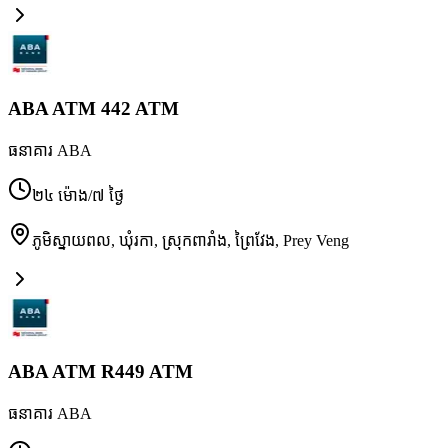
ABA ATM 442 ATM
ធនាគារ ABA
២៤ ម៉ោង/៧ ថ្ងៃ
ភូមិស្នាយពល, ឃុំរកា, ស្រុកពារាំង, ព្រៃវែង
,
Prey Veng
ABA ATM R449 ATM
ធនាគារ ABA