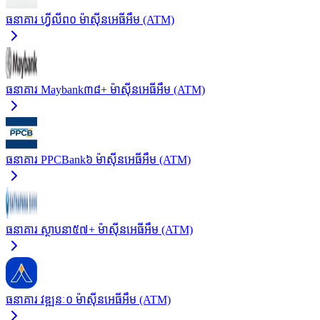
ធនាគារ ហ្វីលីព
០
ម៉ាស៊ីនអេធីអឹម (ATM)
ធនាគារ Maybank
៣៨+
ម៉ាស៊ីនអេធីអឹម (ATM)
ធនាគារ PPCBank
៦
ម៉ាស៊ីនអេធីអឹម (ATM)
ធនាគារ ស្ថាបនា
៥៧+
ម៉ាស៊ីនអេធីអឹម (ATM)
ធនាគារ វឌ្ឍនៈ
០
ម៉ាស៊ីនអេធីអឹម (ATM)