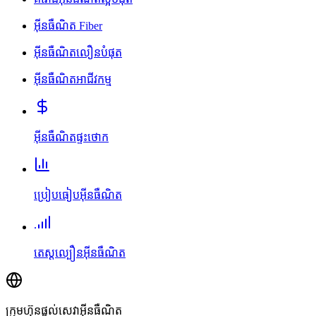
អ៊ីនធឺណិត Fiber
អ៊ីនធឺណិតលឿនបំផុត
អ៊ីនធឺណិតអាជីវកម្ម
អ៊ីនធឺណិតផ្ទះថោក
ប្រៀបធៀបអ៊ីនធឺណិត
តេស្តល្បឿនអ៊ីនធឺណិត
ក្រុមហ៊ុនផ្តល់សេវាអ៊ីនធឺណិត