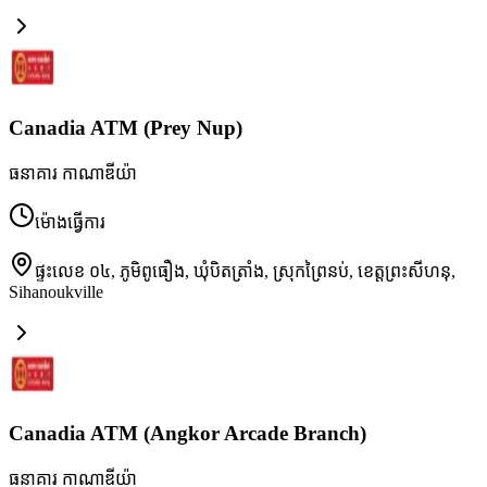
Canadia ATM (Prey Nup)
ធនាគារ កាណាឌីយ៉ា
ម៉ោងធ្វើការ
ផ្ទះលេខ ០៤, ភូមិពូធឿង, ឃុំបិតត្រាំង, ស្រុកព្រៃនប់, ខេត្តព្រះសីហនុ
,
Sihanoukville
Canadia ATM (Angkor Arcade Branch)
ធនាគារ កាណាឌីយ៉ា