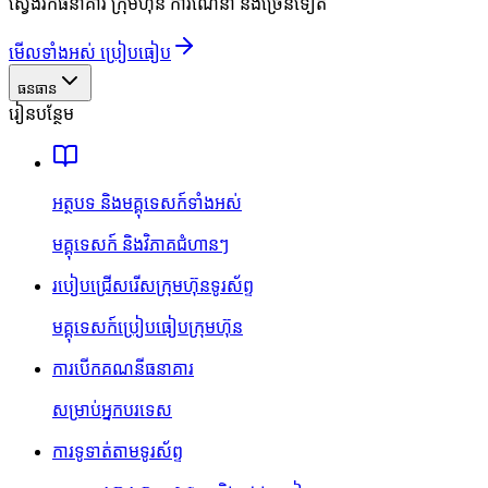
ស្វែងរកធនាគារ ក្រុមហ៊ុន ការណែនាំ និងច្រើនទៀត
មើលទាំងអស់ ប្រៀបធៀប
ធនធាន
រៀនបន្ថែម
អត្ថបទ និងមគ្គុទេសក៍ទាំងអស់
មគ្គុទេសក៍ និងវិភាគជំហានៗ
របៀបជ្រើសរើសក្រុមហ៊ុនទូរស័ព្ទ
មគ្គុទេសក៍ប្រៀបធៀបក្រុមហ៊ុន
ការបើកគណនីធនាគារ
សម្រាប់អ្នកបរទេស
ការទូទាត់តាមទូរស័ព្ទ