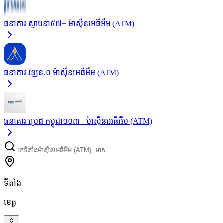
ធនាគារ ស្ថាបនា
៥៧+
ម៉ាស៊ីនអេធីអឹម (ATM)
ធនាគារ វឌ្ឍនៈ
០
ម៉ាស៊ីនអេធីអឹម (ATM)
ធនាគារ ប្រេដ កម្ពុជា
១០៣+
ម៉ាស៊ីនអេធីអឹម (ATM)
ទីតាំង
ខេត្ត