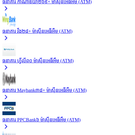
ធនាគារ កាណាឌីយ៉ា
២៦៩+
ម៉ាស៊ីនអេធីអឹម (ATM)
ធនាគារ វីង
២៨+
ម៉ាស៊ីនអេធីអឹម (ATM)
ធនាគារ ហ្វីលីព
០
ម៉ាស៊ីនអេធីអឹម (ATM)
ធនាគារ Maybank
៣៨+
ម៉ាស៊ីនអេធីអឹម (ATM)
ធនាគារ PPCBank
៦
ម៉ាស៊ីនអេធីអឹម (ATM)