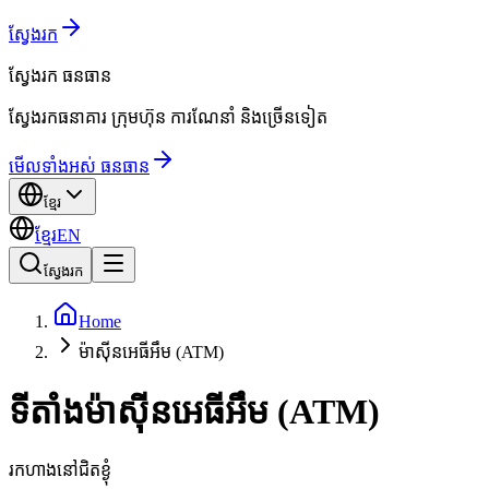
ស្វែងរក
ស្វែងរក
ធនធាន
ស្វែងរកធនាគារ ក្រុមហ៊ុន ការណែនាំ និងច្រើនទៀត
មើលទាំងអស់ ធនធាន
ខ្មែរ
ខ្មែរ
EN
ស្វែងរក
Home
ម៉ាស៊ីនអេធីអឹម (ATM)
ទីតាំងម៉ាស៊ីនអេធីអឹម (ATM)
រកហាងនៅជិតខ្ងុំ