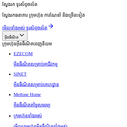
ស្វែងរក
ទូរស័ព្ទចល័ត
ស្វែងរកធនាគារ ក្រុមហ៊ុន ការណែនាំ និងច្រើនទៀត
មើលទាំងអស់ ទូរស័ព្ទចល័ត
អ៊ីនធឺណិត
ក្រុមហ៊ុនអ៊ីនធឺណិតពេញនិយម
EZECOM
អ៊ីនធឺណិតសម្រាប់អាជីវកម្ម
SINET
អ៊ីនធឺណិតសម្រាប់គេហដ្ឋាន
Metfone Home
អ៊ីនធឺណិតតម្លៃសមរម្យ
ក្រុមហ៊ុនទាំងអស់
មើលក្រុមហ៊ុនអ៊ីនធឺណិតទាំងអស់