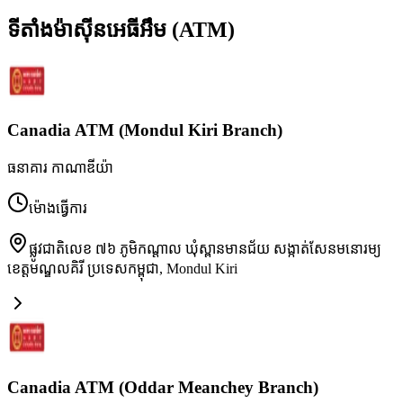
ទីតាំងម៉ាស៊ីនអេធីអឹម (ATM)
Canadia ATM (Mondul Kiri Branch)
ធនាគារ កាណាឌីយ៉ា
ម៉ោងធ្វើការ
ផ្លូវជាតិលេខ ៧៦ ភូមិកណ្ដាល ឃុំស្ពានមានជ័យ សង្កាត់សែនមនោរម្យ
ខេត្តមណ្ឌលគិរី ប្រទេសកម្ពុជា
,
Mondul Kiri
Canadia ATM (Oddar Meanchey Branch)