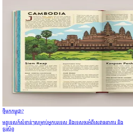
ថ្មីមកកម្ពុជា?
មគ្គុទេសក៍សំខាន់ៗសម្រាប់អ្នកបរទេស និងទេសចរអំពីសេវាធនាគារ និង
ទូរស័ព្ទ