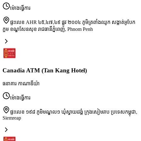
ម៉ោងធ្វើការ
ផ្ទះលេខ AHR ៤៥,៤៧,៤៩ ផ្លូវ ២០០៤ ភូមិត្រពាំងឈូក សង្កាត់អូបែក
ក្អម ខណ្ឌសែនសុខ រាជធានីភ្នំពេញ
,
Phnom Penh
Canadia ATM (Tan Kang Hotel)
ធនាគារ កាណាឌីយ៉ា
ម៉ោងធ្វើការ
ផ្ទះលេខ ១៩៨ ភូមិមណ្ឌល១ ឃុំស្វាយដង្គំ ក្រុងសៀមរាប ប្រទេសកម្ពុជា
,
Siemreap