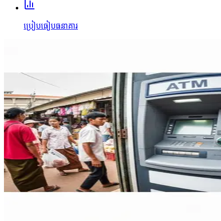
ប្រៀបធៀបធនាគារ