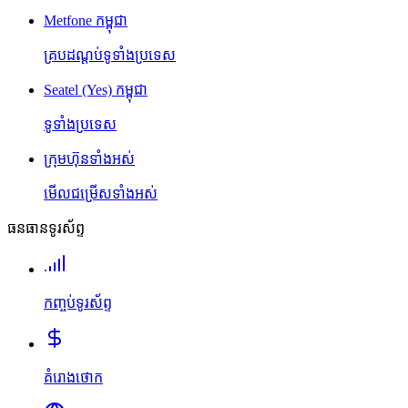
Metfone កម្ពុជា
គ្របដណ្តប់ទូទាំងប្រទេស
Seatel (Yes) កម្ពុជា
ទូទាំងប្រទេស
ក្រុមហ៊ុនទាំងអស់
មើលជម្រើសទាំងអស់
ធនធានទូរស័ព្ទ
កញ្ចប់ទូរស័ព្ទ
គំរោងថោក