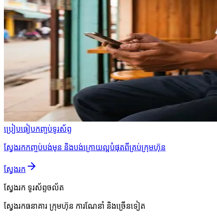
ប្រៀបធៀបកញ្ចប់ទូរស័ព្ទ
ស្វែងរកកញ្ចប់បង់មុន និងបង់ក្រោយល្អបំផុតពីគ្រប់ក្រុមហ៊ុន
ស្វែងរក
ស្វែងរក
ទូរស័ព្ទចល័ត
ស្វែងរកធនាគារ ក្រុមហ៊ុន ការណែនាំ និងច្រើនទៀត