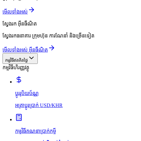
មើលទាំងអស់
ស្វែងរក
អ៊ីនធឺណិត
ស្វែងរកធនាគារ ក្រុមហ៊ុន ការណែនាំ និងច្រើនទៀត
មើលទាំងអស់ អ៊ីនធឺណិត
កម្មវិធីឥតគិតថ្លៃ
កម្មវិធីហិរញ្ញវត្ថុ
ប្ដូររូបិយប័ណ្ណ
អត្រាប្ដូរប្រាក់ USD/KHR
កម្មវិធីគណនាប្រាក់កម្ចី