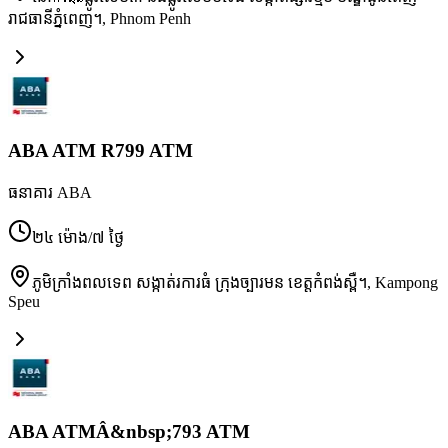
រាជធានីភ្នំពេញ។
,
Phnom Penh
ABA ATM R799 ATM
ធនាគារ ABA
២៤ ម៉ោង/៧ ថ្ងៃ
ភូមិក្រាំងពលទេព សង្កាត់រការធំ ក្រុងច្បារមន ខេត្តកំពង់ស្ពឺ។
,
Kampong
Speu
ABA ATMÂ&nbsp;793 ATM