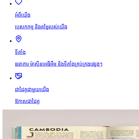
អំពីយើង
បេសកកម្ម និងតម្លៃរបស់យើង
ទីតាំង
ធនាគារ ម៉ាស៊ីនអេធីអឹម និងទីតាំងគ្រប់គ្រងផ្សេងៗ
ជាដៃគូជាមួយយើង
ឱកាសជាដៃគូ