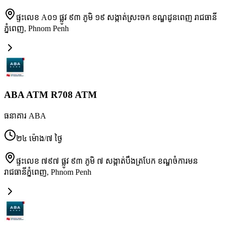
ផ្ទះលេខ A០១ ផ្លូវ ៩៣ ភូមិ ១៩ សង្កាត់ស្រះចក ខណ្ឌដូនពេញ រាជធានី
ភ្នំពេញ
,
Phnom Penh
ABA ATM R708 ATM
ធនាគារ ABA
២៤ ម៉ោង/៧ ថ្ងៃ
ផ្ទះលេខ ៧៩៧ ផ្លូវ ៩៣ ភូមិ ៧ សង្កាត់បឹងត្របែក ខណ្ឌចំការមន
រាជធានីភ្នំពេញ
,
Phnom Penh