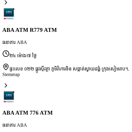
ABA ATM R779 ATM
ធនាគារ ABA
២៤ ម៉ោង/៧ ថ្ងៃ
ផ្ទះលេខ ០២២ ផ្លូវស៊ីវត្ថា ភូមិវិហារចិន សង្កាត់ស្វាយដង្គំ ក្រុងសៀមរាប។
,
Siemreap
ABA ATM 776 ATM
ធនាគារ ABA