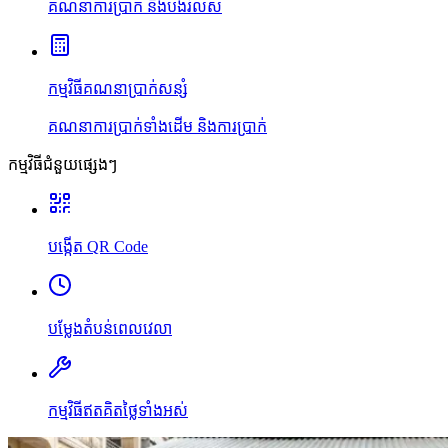
គណនាការប្រាក់ និងបង់រំលស់
កម្មវិធីគណនាប្រាក់សន្សំ
គណនាការប្រាក់ទាំងដើម និងការប្រាក់
កម្មវិធីជំនួយផ្សេងៗ
បង្កើត QR Code
បម្លែងតំបន់ពេលវេលា
កម្មវិធីឥតគិតថ្លៃទាំងអស់