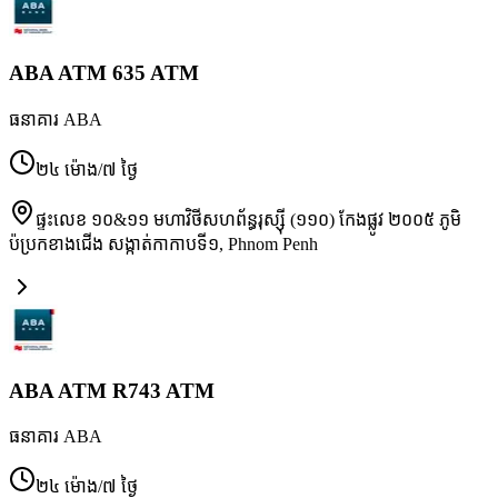
ABA ATM 635 ATM
ធនាគារ ABA
២៤ ម៉ោង/៧ ថ្ងៃ
ផ្ទះលេខ ១០&១១ មហាវិថីសហព័ន្ធរុស្ស៊ី (១១០) កែងផ្លូវ ២០០៥ ភូមិ
ប៉ប្រកខាងជើង សង្កាត់កាកាបទី១
,
Phnom Penh
ABA ATM R743 ATM
ធនាគារ ABA
២៤ ម៉ោង/៧ ថ្ងៃ