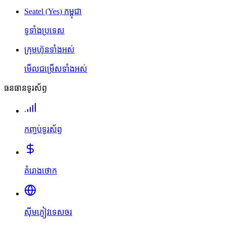
Seatel (Yes) កម្ពុជា
ទូទាំងប្រទេស
ក្រុមហ៊ុនទាំងអស់
មើលជម្រើសទាំងអស់
ធនធានទូរស័ព្ទ
កញ្ចប់ទូរស័ព្ទ
គំរោងថោក
ស៊ីមភ្ញៀវទេសចរ