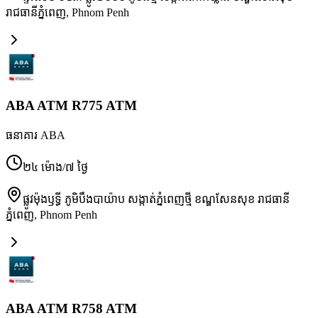
រាជធានីភ្នំពេញ
,
Phnom Penh
ABA ATM R775 ATM
ធនាគារ ABA
២៤ ម៉ោង/៧ ថ្ងៃ
ផ្លូវម៉ុងឫទ្ធី ភូមិបឹងបាយ៉ាប សង្កាត់ភ្នំពេញថ្មី ខណ្ឌសែនសុខ រាជធានី
ភ្នំពេញ
,
Phnom Penh
ABA ATM R758 ATM