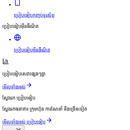
ប្រៀបធៀបកញ្ចប់ទូរស័ព្ទ
ប្រៀបធៀបអ៊ីនធឺណិត
ប្រៀបធៀបអ៊ីនធឺណិត
ប្រៀបធៀបសេវាផ្សេងៗគ្នា
មើលទាំងអស់
ស្វែងរក
ប្រៀបធៀប
ស្វែងរកធនាគារ ក្រុមហ៊ុន ការណែនាំ និងច្រើនទៀត
មើលទាំងអស់ ប្រៀបធៀប