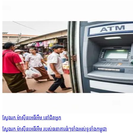
ស្វែងរក ម៉ាស៊ីនអេធីអឹម នៅជិតអ្នក
ស្វែងរក ម៉ាស៊ីនអេធីអឹម របស់ធនាគារធំៗទាំងអស់ទូទាំងកម្ពុជា