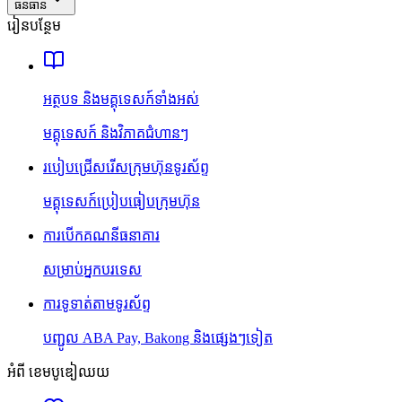
ធនធាន
រៀនបន្ថែម
អត្ថបទ និងមគ្គុទេសក៍ទាំងអស់
មគ្គុទេសក៍ និងវិភាគជំហានៗ
របៀបជ្រើសរើសក្រុមហ៊ុនទូរស័ព្ទ
មគ្គុទេសក៍ប្រៀបធៀបក្រុមហ៊ុន
ការបើកគណនីធនាគារ
សម្រាប់អ្នកបរទេស
ការទូទាត់តាមទូរស័ព្ទ
បញ្ជូល ABA Pay, Bakong និងផ្សេងៗទៀត
អំពី ខេមបូឌៀឈយ