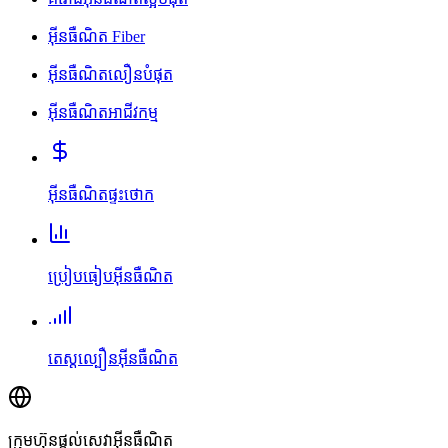
អ៊ីនធឺណិត Fiber
អ៊ីនធឺណិតលឿនបំផុត
អ៊ីនធឺណិតអាជីវកម្ម
អ៊ីនធឺណិតផ្ទះថោក
ប្រៀបធៀបអ៊ីនធឺណិត
តេស្តល្បឿនអ៊ីនធឺណិត
ក្រុមហ៊ុនផ្តល់សេវាអ៊ីនធឺណិត