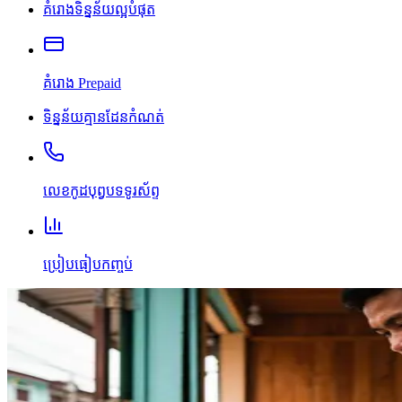
គំរោងទិន្នន័យល្អបំផុត
គំរោង Prepaid
ទិន្នន័យគ្មានដែនកំណត់
លេខកូដបុព្វបទទូរស័ព្ទ
ប្រៀបធៀបកញ្ចប់