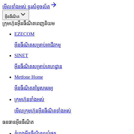
មើលទាំងអស់ ទូរស័ព្ទចល័ត
អ៊ីនធឺណិត
ក្រុមហ៊ុនអ៊ីនធឺណិតពេញនិយម
EZECOM
អ៊ីនធឺណិតសម្រាប់អាជីវកម្ម
SINET
អ៊ីនធឺណិតសម្រាប់គេហដ្ឋាន
Metfone Home
អ៊ីនធឺណិតតម្លៃសមរម្យ
ក្រុមហ៊ុនទាំងអស់
មើលក្រុមហ៊ុនអ៊ីនធឺណិតទាំងអស់
ធនធានអ៊ីនធឺណិត
គំរោងអ៊ីនធឺណិតល្អបំផុត