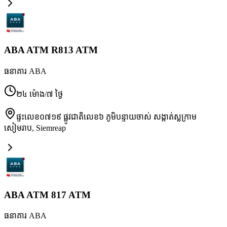
ABA ATM R813 ATM
ធនាគារ ABA
២៤ ម៉ោង/៧ ថ្ងៃ
ផ្ទះលេខ០៧១៩ ផ្លូវជាតិលេខ៦ ភូមិបន្ទាយចាស់ សង្កាត់ស្លក្រាម
សៀមរាប
,
Siemreap
ABA ATM 817 ATM
ធនាគារ ABA