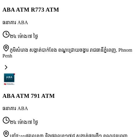
ABA ATM R773 ATM
ធនាគារ ABA
២៤ ម៉ោង/៧ ថ្ងៃ
ភូមិសំរោង សង្កាត់បាក់ខែង ខណ្ឌជ្រោយចង្វារ រាជធានីភ្នំពេញ
,
Phnom
Penh
ABA ATM 791 ATM
ធនាគារ ABA
២៤ ម៉ោង/៧ ថ្ងៃ
នៅหัวมุมផ្លូវលេខ៣ និងផ្លូវលេខ១៧៨ សង្កាត់ផ្សារថ្មី១ ខណ្ឌដូនពេញ