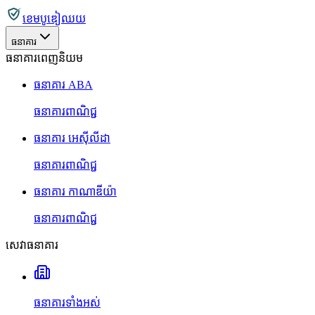
ខេមបូឌៀឈយ
ធនាគារ
ធនាគារពេញនិយម
ធនាគារ ABA
ធនាគារពាណិជ្ជ
ធនាគារ អេស៊ីលីដា
ធនាគារពាណិជ្ជ
ធនាគារ កាណាឌីយ៉ា
ធនាគារពាណិជ្ជ
សេវាធនាគារ
ធនាគារទាំងអស់