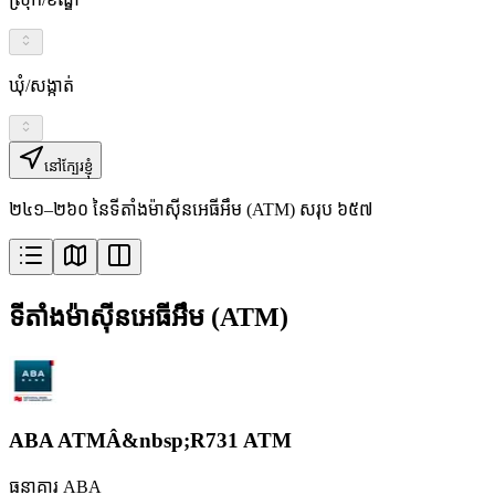
ឃុំ/សង្កាត់
នៅក្បែរខ្ញុំ
២៤១–២៦០ នៃទីតាំងម៉ាស៊ីនអេធីអឹម (ATM) សរុប ៦៥៧
ទីតាំងម៉ាស៊ីនអេធីអឹម (ATM)
ABA ATMÂ&nbsp;R731 ATM
ធនាគារ ABA