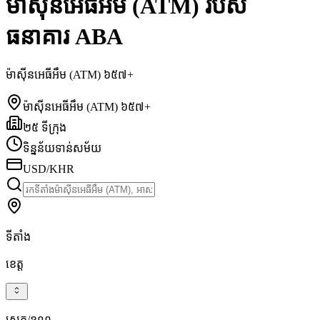
ម៉ាស៊ីនអេធីអឹម (ATM) របស់
ធនាគារ ABA
ម៉ាស៊ីនអេធីអឹម (ATM) ៦៥៧+
ម៉ាស៊ីនអេធីអឹម (ATM) ៦៥៧+
២៥ ទីក្រុង
ទិន្នន័យទាន់សម័យ
USD/KHR
ទីតាំង
ខេត្ត
ស្រុក/ខណ្ឌ