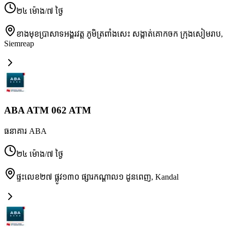
២៤ ម៉ោង/៧ ថ្ងៃ
ខាងមុខប្រាសាទអង្គរវត្ត ភូមិត្រពាំងសេះ សង្កាត់គោកចក ក្រុងសៀមរាប
,
Siemreap
ABA ATM 062 ATM
ធនាគារ ABA
២៤ ម៉ោង/៧ ថ្ងៃ
ផ្ទះលេខ២៧ ផ្លូវ១៣០ ផ្សារកណ្ដាល១ ដូនពេញ
,
Kandal