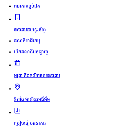
ធនាគារល្អបំផុត
ធនាគារតាមទូរស័ព្ទ
គណនីអាជីវកម្ម
បើកគណនីអនឡាញ
អត្រា និងផលិតផលធនាគារ
ទីតាំង ម៉ាស៊ីនអេធីអឹម
ប្រៀបធៀបធនាគារ