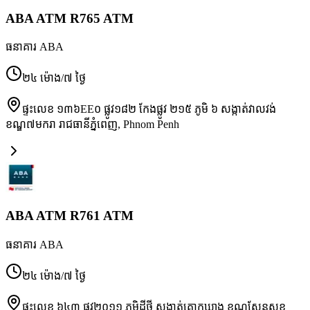
ABA ATM R765 ATM
ធនាគារ ABA
២៤ ម៉ោង/៧ ថ្ងៃ
ផ្ទះលេខ ១៣៦EE០ ផ្លូវ១៨២ កែងផ្លូវ ២១៥ ភូមិ ៦ សង្កាត់វាលវង់
ខណ្ឌ៧មករា រាជធានីភ្នំពេញ
,
Phnom Penh
ABA ATM R761 ATM
ធនាគារ ABA
២៤ ម៉ោង/៧ ថ្ងៃ
ផ្ទះលេខ ៦៤៣ ផ្លូវ២០១១ ភូមិដីថ្មី សង្កាត់គោកឃ្លាង ខណ្ឌសែនសុខ