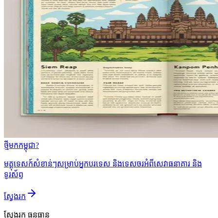
ថ្មីមកកម្ពុជា?
មគ្គុទេសក៍សំខាន់ៗសម្រាប់អ្នកបរទេស និងទេសចរអំពីសេវាធនាគារ និង
ទូរស័ព្ទ
ស្វែងរក
ស្វែងរក
ធនធាន