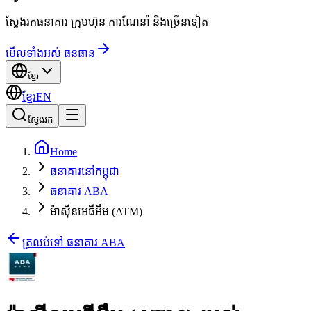
ស្វែងរកធនាគារ ក្រុមហ៊ុន ការណែនាំ និងច្រើនទៀត
មើលទាំងអស់ ធនធាន
ខ្មែរ
ខ្មែរ
EN
ស្វែងរក
Home
ធនាគារនៅកម្ពុជា
ធនាគារ ABA
ម៉ាស៊ីនអេធីអឹម (ATM)
ត្រលប់ទៅ ធនាគារ ABA