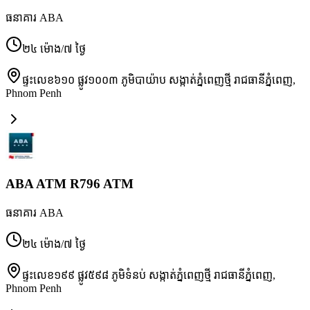
ធនាគារ ABA
២៤ ម៉ោង/៧ ថ្ងៃ
ផ្ទះលេខ៦១០ ផ្លូវ១០០៣ ភូមិបាយ៉ាប សង្កាត់ភ្នំពេញថ្មី រាជធានីភ្នំពេញ
,
Phnom Penh
ABA ATM R796 ATM
ធនាគារ ABA
២៤ ម៉ោង/៧ ថ្ងៃ
ផ្ទះលេខ១៩៩ ផ្លូវ៥៩៨ ភូមិទំនប់ សង្កាត់ភ្នំពេញថ្មី រាជធានីភ្នំពេញ
,
Phnom Penh