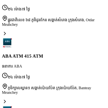
២៤ ម៉ោង/៧ ថ្ងៃ
ផ្លូវជាតិលេខ ៦៨ ភូមិដូនកែន សង្កាត់សំរោង ក្រុងសំរោង
,
Otdar
Meanchey
ABA ATM 415 ATM
ធនាគារ ABA
២៤ ម៉ោង/៧ ថ្ងៃ
ភូមិក្បាលស្ពាន១ សង្កាត់ប៉ោយប៉ែត ក្រុងប៉ោយប៉ែត
,
Banteay
Meanchey