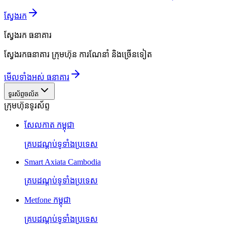
ស្វែងរក
ស្វែងរក
ធនាគារ
ស្វែងរកធនាគារ ក្រុមហ៊ុន ការណែនាំ និងច្រើនទៀត
មើលទាំងអស់ ធនាគារ
ទូរស័ព្ទចល័ត
ក្រុមហ៊ុនទូរស័ព្ទ
សែលកាត កម្ពុជា
គ្របដណ្តប់ទូទាំងប្រទេស
Smart Axiata Cambodia
គ្របដណ្តប់ទូទាំងប្រទេស
Metfone កម្ពុជា
គ្របដណ្តប់ទូទាំងប្រទេស