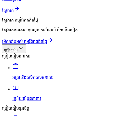
ស្វែងរក
ស្វែងរក
កម្មវិធីឥតគិតថ្លៃ
ស្វែងរកធនាគារ ក្រុមហ៊ុន ការណែនាំ និងច្រើនទៀត
មើលទាំងអស់ កម្មវិធីឥតគិតថ្លៃ
ប្រៀបធៀប
ប្រៀបធៀបធនាគារ
អត្រា និងផលិតផលធនាគារ
ប្រៀបធៀបធនាគារ
ប្រៀបធៀបទូរស័ព្ទ