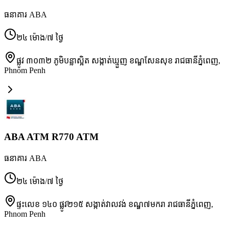
ធនាគារ ABA
២៤ ម៉ោង/៧ ថ្ងៃ
ផ្លូវ ៣០៣២ ភូមិបន្លាស្អិត សង្កាត់ឃ្មួញ ខណ្ឌសែនសុខ រាជធានីភ្នំពេញ
,
Phnom Penh
ABA ATM R770 ATM
ធនាគារ ABA
២៤ ម៉ោង/៧ ថ្ងៃ
ផ្ទះលេខ ១៤០ ផ្លូវ២១៥ សង្កាត់វាលវង់ ខណ្ឌ៧មករា រាជធានីភ្នំពេញ
,
Phnom Penh