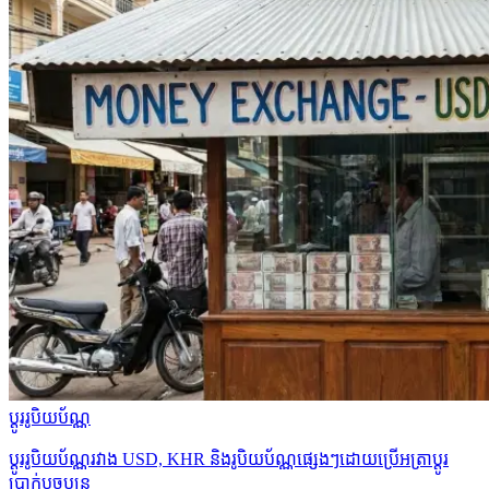
ប្ដូររូបិយប័ណ្ណ
ប្ដូររូបិយប័ណ្ណរវាង USD, KHR និងរូបិយប័ណ្ណផ្សេងៗដោយប្រើអត្រាប្ដូរ
ប្រាក់បច្ចុប្បន្ន