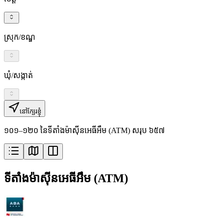
ស្រុក/ខណ្ឌ
ឃុំ/សង្កាត់
នៅក្បែរខ្ញុំ
១០១–១២០ នៃទីតាំងម៉ាស៊ីនអេធីអឹម (ATM) សរុប ៦៥៧
ទីតាំងម៉ាស៊ីនអេធីអឹម (ATM)