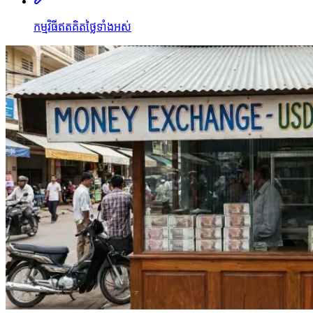
កម្មវិធីឥតគិតថ្លៃទាំងអស់