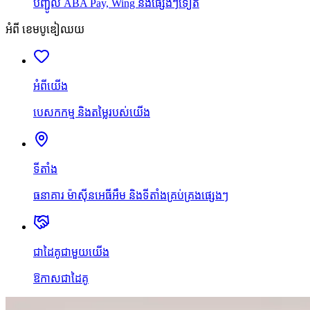
បញ្ជូល ABA Pay, Wing និងផ្សេងៗទៀត
អំពី ខេមបូឌៀឈយ
អំពីយើង
បេសកកម្ម និងតម្លៃរបស់យើង
ទីតាំង
ធនាគារ ម៉ាស៊ីនអេធីអឹម និងទីតាំងគ្រប់គ្រងផ្សេងៗ
ជាដៃគូជាមួយយើង
ឱកាសជាដៃគូ