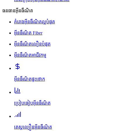
ធនធានអ៊ីនធឺណិត
គំរោងអ៊ីនធឺណិតល្អបំផុត
អ៊ីនធឺណិត Fiber
អ៊ីនធឺណិតលឿនបំផុត
អ៊ីនធឺណិតអាជីវកម្ម
អ៊ីនធឺណិតផ្ទះថោក
ប្រៀបធៀបអ៊ីនធឺណិត
តេស្តល្បឿនអ៊ីនធឺណិត