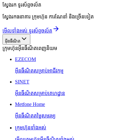
ស្វែងរក
ទូរស័ព្ទចល័ត
ស្វែងរកធនាគារ ក្រុមហ៊ុន ការណែនាំ និងច្រើនទៀត
មើលទាំងអស់ ទូរស័ព្ទចល័ត
អ៊ីនធឺណិត
ក្រុមហ៊ុនអ៊ីនធឺណិតពេញនិយម
EZECOM
អ៊ីនធឺណិតសម្រាប់អាជីវកម្ម
SINET
អ៊ីនធឺណិតសម្រាប់គេហដ្ឋាន
Metfone Home
អ៊ីនធឺណិតតម្លៃសមរម្យ
ក្រុមហ៊ុនទាំងអស់
មើលក្រុមហ៊ុនអ៊ីនធឺណិតទាំងអស់