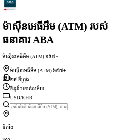
ម៉ាស៊ីនអេធីអឹម (ATM) របស់
ធនាគារ ABA
ម៉ាស៊ីនអេធីអឹម (ATM) ៦៥៧+
ម៉ាស៊ីនអេធីអឹម (ATM) ៦៥៧+
២៥ ទីក្រុង
ទិន្នន័យទាន់សម័យ
USD/KHR
ទីតាំង
ខេត្ត