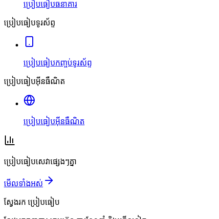
ប្រៀបធៀបធនាគារ
ប្រៀបធៀបទូរស័ព្ទ
ប្រៀបធៀបកញ្ចប់ទូរស័ព្ទ
ប្រៀបធៀបអ៊ីនធឺណិត
ប្រៀបធៀបអ៊ីនធឺណិត
ប្រៀបធៀបសេវាផ្សេងៗគ្នា
មើលទាំងអស់
ស្វែងរក
ប្រៀបធៀប