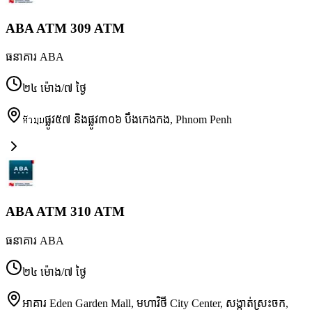
ABA ATM 309 ATM
ធនាគារ ABA
២៤ ម៉ោង/៧ ថ្ងៃ
หัวมุมផ្លូវ៥៧ និងផ្លូវ៣០៦ បឹងកេងកង
,
Phnom Penh
ABA ATM 310 ATM
ធនាគារ ABA
២៤ ម៉ោង/៧ ថ្ងៃ
អាគារ Eden Garden Mall, មហាវិថី City Center, សង្កាត់ស្រះចក,