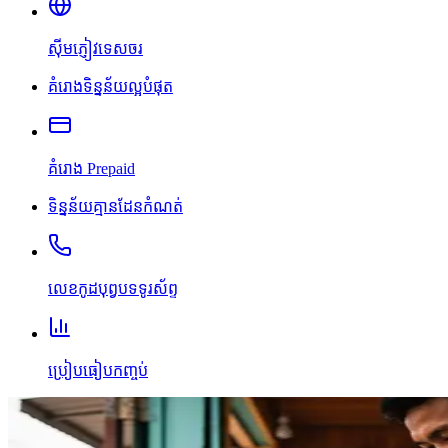
ស៊ីមភ្ញៀវទេសចរ
គំរោងទិន្នន័យល្អបំផុត
គំរោង Prepaid
ទិន្នន័យគ្មានដែនកំណត់
លេខកូដបុព្វបទទូរស័ព្ទ
ប្រៀបធៀបកញ្ចប់