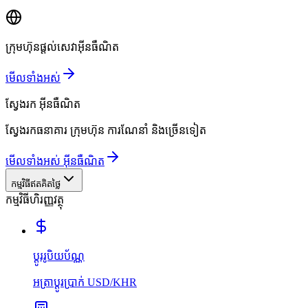
ក្រុមហ៊ុនផ្តល់សេវាអ៊ីនធឺណិត
មើលទាំងអស់
ស្វែងរក
អ៊ីនធឺណិត
ស្វែងរកធនាគារ ក្រុមហ៊ុន ការណែនាំ និងច្រើនទៀត
មើលទាំងអស់ អ៊ីនធឺណិត
កម្មវិធីឥតគិតថ្លៃ
កម្មវិធីហិរញ្ញវត្ថុ
ប្ដូររូបិយប័ណ្ណ
អត្រាប្ដូរប្រាក់ USD/KHR