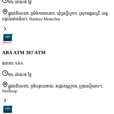
២៤ ម៉ោង/៧ ថ្ងៃ
ផ្លូវជាតិលេខ៥, ភូមិចំការតាដោក, ឃុំឫស្សីក្រោក, ស្រុកមង្គលបូរី, ខេត្ត
បន្ទាយមានជ័យ។
,
Banteay Meanchey
ABA ATM 307 ATM
ធនាគារ ABA
២៤ ម៉ោង/៧ ថ្ងៃ
ផ្លូវជាតិលេខ៦, ភូមិបន្ទាយចាស់, សង្កាត់ស្លក្រាម, ក្រុងសៀមរាប។
,
Siemreap