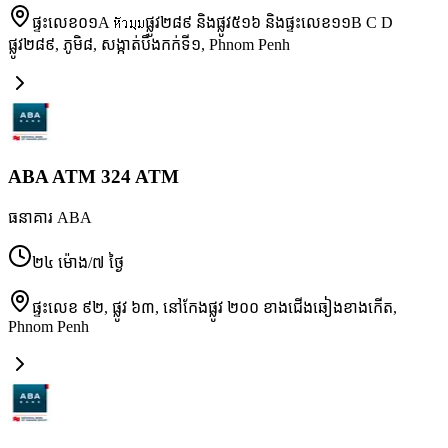
ផ្ទះលេខ០១A หัวมุมផ្លូវ២៨៩ និងផ្លូវ៥១៦ និងផ្ទះលេខ១១B C D
ផ្លូវ២៨៩, ភូមិ៨, សង្កាត់បឹងកក់ទី១
,
Phnom Penh
ABA ATM 324 ATM
ធនាគារ ABA
២៤ ម៉ោង/៧ ថ្ងៃ
ផ្ទះលេខ ៩២, ផ្លូវ ៦៣, នៅកែងផ្លូវ ២០០ ខាងជើងឆៀងខាងកើត
,
Phnom Penh