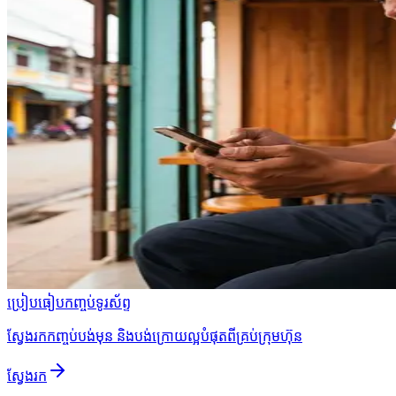
ប្រៀបធៀបកញ្ចប់ទូរស័ព្ទ
ស្វែងរកកញ្ចប់បង់មុន និងបង់ក្រោយល្អបំផុតពីគ្រប់ក្រុមហ៊ុន
ស្វែងរក