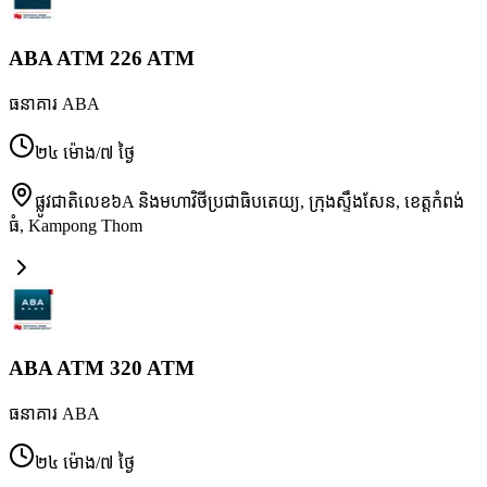
ABA ATM 226 ATM
ធនាគារ ABA
២៤ ម៉ោង/៧ ថ្ងៃ
ផ្លូវជាតិលេខ៦A និងមហាវិថីប្រជាធិបតេយ្យ, ក្រុងស្ទឹងសែន, ខេត្តកំពង់
ធំ
,
Kampong Thom
ABA ATM 320 ATM
ធនាគារ ABA
២៤ ម៉ោង/៧ ថ្ងៃ