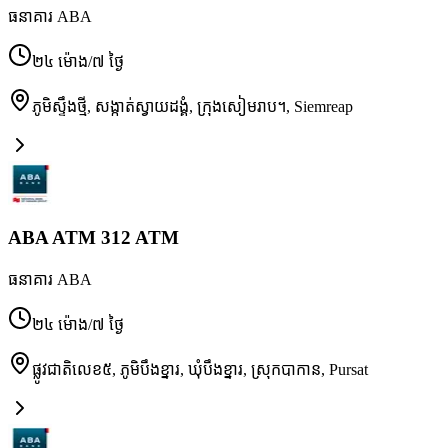
ធនាគារ ABA
២៤ ម៉ោង/៧ ថ្ងៃ
ភូមិស្ទឹងថ្មី, សង្កាត់ស្វាយដង្គំ, ក្រុងសៀមរាប។
,
Siemreap
ABA ATM 312 ATM
ធនាគារ ABA
២៤ ម៉ោង/៧ ថ្ងៃ
ផ្លូវជាតិលេខ៥, ភូមិបឹងខ្នារ, ឃុំបឹងខ្នារ, ស្រុកបាកាន
,
Pursat