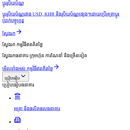
ប្ដូររូបិយប័ណ្ណ
ប្ដូររូបិយប័ណ្ណរវាង USD, KHR និងរូបិយប័ណ្ណផ្សេងៗដោយប្រើអត្រាប្ដូរ
ប្រាក់បច្ចុប្បន្ន
ស្វែងរក
ស្វែងរក
កម្មវិធីឥតគិតថ្លៃ
ស្វែងរកធនាគារ ក្រុមហ៊ុន ការណែនាំ និងច្រើនទៀត
មើលទាំងអស់ កម្មវិធីឥតគិតថ្លៃ
ប្រៀបធៀប
ប្រៀបធៀបធនាគារ
អត្រា និងផលិតផលធនាគារ