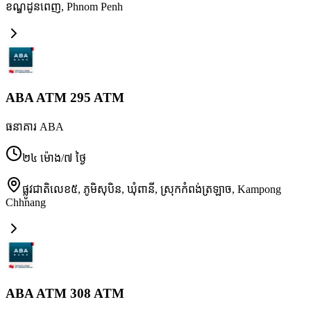
ខណ្ឌដូនពេញ
,
Phnom Penh
ABA ATM 295 ATM
ធនាគារ ABA
២៤ ម៉ោង/៧ ថ្ងៃ
ផ្លូវជាតិលេខ៥, ភូមិសុបិន, ឃុំពានី, ស្រុកកំពង់ត្រឡាច
,
Kampong
Chhnang
ABA ATM 308 ATM