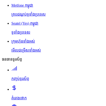
Metfone កម្ពុជា
គ្របដណ្តប់ទូទាំងប្រទេស
Seatel (Yes) កម្ពុជា
ទូទាំងប្រទេស
ក្រុមហ៊ុនទាំងអស់
មើលជម្រើសទាំងអស់
ធនធានទូរស័ព្ទ
កញ្ចប់ទូរស័ព្ទ
គំរោងថោក