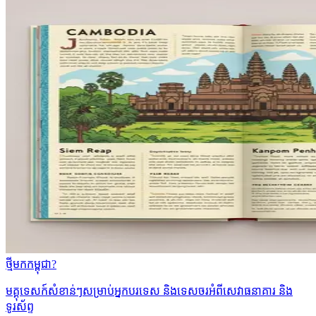
ថ្មីមកកម្ពុជា?
មគ្គុទេសក៍សំខាន់ៗសម្រាប់អ្នកបរទេស និងទេសចរអំពីសេវាធនាគារ និង
ទូរស័ព្ទ