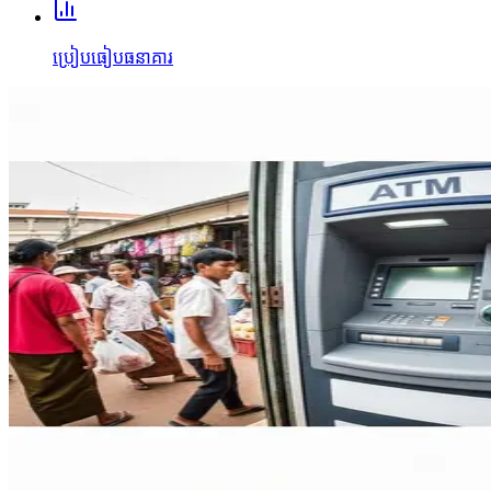
ប្រៀបធៀបធនាគារ