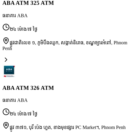
ABA ATM 325 ATM
ធនាគារ ABA
២៤ ម៉ោង/៧ ថ្ងៃ
ផ្លូវជាតិលេខ ១, ភូមិបឹងឈូក, សង្កាត់និរោធ, ខណ្ឌច្បារអំពៅ
,
Phnom
Penh
ABA ATM 326 ATM
ធនាគារ ABA
២៤ ម៉ោង/៧ ថ្ងៃ
ផ្លូវ ៣៧១, បុរី ប៉េង ហួត, ខាងមុខផ្សារ PC Market។
,
Phnom Penh