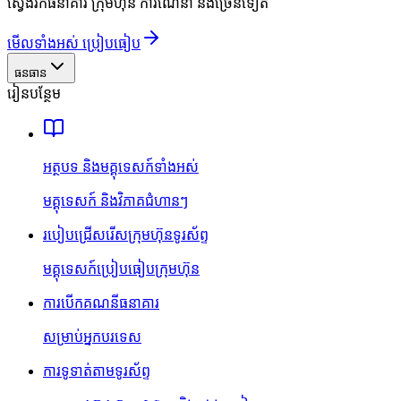
ស្វែងរកធនាគារ ក្រុមហ៊ុន ការណែនាំ និងច្រើនទៀត
មើលទាំងអស់ ប្រៀបធៀប
ធនធាន
រៀនបន្ថែម
អត្ថបទ និងមគ្គុទេសក៍ទាំងអស់
មគ្គុទេសក៍ និងវិភាគជំហានៗ
របៀបជ្រើសរើសក្រុមហ៊ុនទូរស័ព្ទ
មគ្គុទេសក៍ប្រៀបធៀបក្រុមហ៊ុន
ការបើកគណនីធនាគារ
សម្រាប់អ្នកបរទេស
ការទូទាត់តាមទូរស័ព្ទ