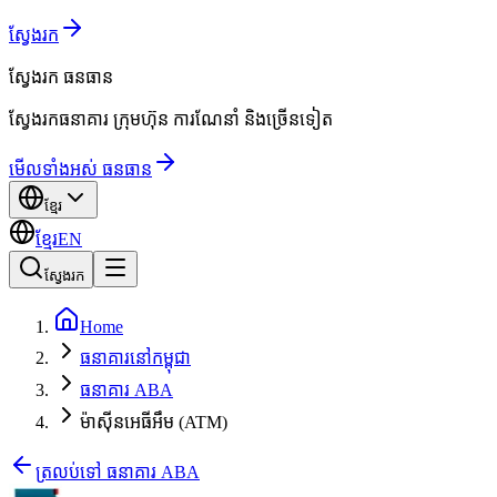
ស្វែងរក
ស្វែងរក
ធនធាន
ស្វែងរកធនាគារ ក្រុមហ៊ុន ការណែនាំ និងច្រើនទៀត
មើលទាំងអស់ ធនធាន
ខ្មែរ
ខ្មែរ
EN
ស្វែងរក
Home
ធនាគារនៅកម្ពុជា
ធនាគារ ABA
ម៉ាស៊ីនអេធីអឹម (ATM)
ត្រលប់ទៅ ធនាគារ ABA