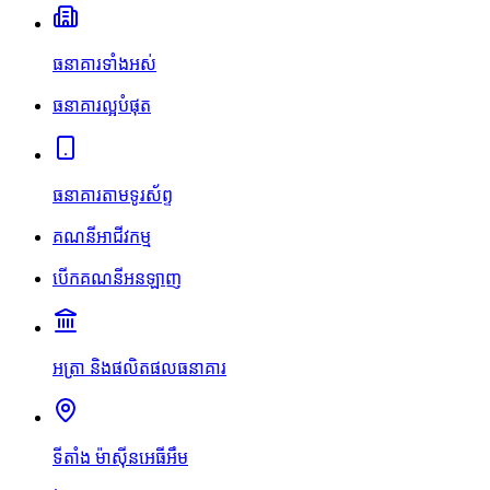
ធនាគារទាំងអស់
ធនាគារល្អបំផុត
ធនាគារតាមទូរស័ព្ទ
គណនីអាជីវកម្ម
បើកគណនីអនឡាញ
អត្រា និងផលិតផលធនាគារ
ទីតាំង ម៉ាស៊ីនអេធីអឹម