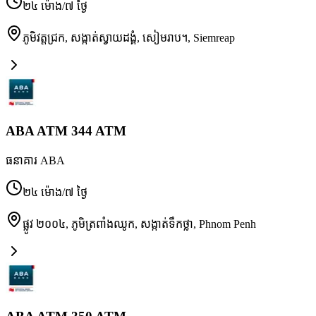
២៤ ម៉ោង/៧ ថ្ងៃ
ភូមិវត្តជ្រក, សង្កាត់ស្វាយដង្គំ, សៀមរាប។
,
Siemreap
ABA ATM 344 ATM
ធនាគារ ABA
២៤ ម៉ោង/៧ ថ្ងៃ
ផ្លូវ ២០០៤, ភូមិត្រពាំងឈូក, សង្កាត់ទឹកថ្លា
,
Phnom Penh