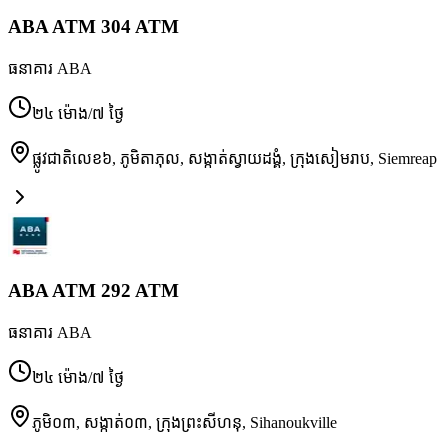
ABA ATM 304 ATM
ធនាគារ ABA
២៤ ម៉ោង/៧ ថ្ងៃ
ផ្លូវជាតិលេខ៦, ភូមិតាភុល, សង្កាត់ស្វាយដង្គំ, ក្រុងសៀមរាប
,
Siemreap
ABA ATM 292 ATM
ធនាគារ ABA
២៤ ម៉ោង/៧ ថ្ងៃ
ភូមិ០៣, សង្កាត់០៣, ក្រុងព្រះសីហនុ
,
Sihanoukville