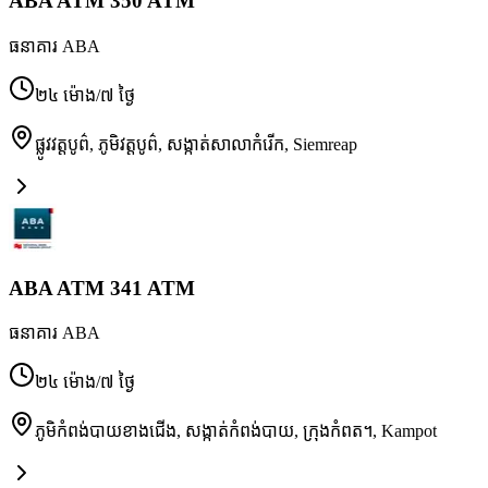
ABA ATM 350 ATM
ធនាគារ ABA
២៤ ម៉ោង/៧ ថ្ងៃ
ផ្លូវវត្តបូព៌, ភូមិវត្តបូព៌, សង្កាត់សាលាកំរើក
,
Siemreap
ABA ATM 341 ATM
ធនាគារ ABA
២៤ ម៉ោង/៧ ថ្ងៃ
ភូមិកំពង់បាយខាងជើង, សង្កាត់កំពង់បាយ, ក្រុងកំពត។
,
Kampot