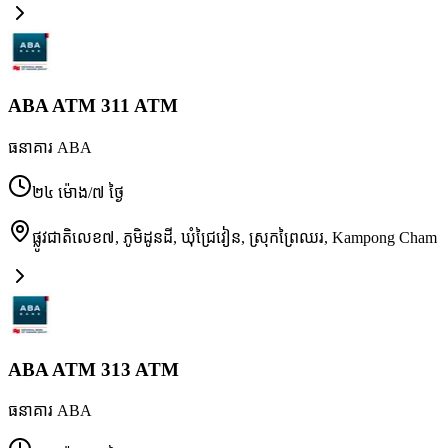
ABA ATM 311 ATM
ធនាគារ ABA
២៤ ម៉ោង/៧ ថ្ងៃ
ផ្លូវជាតិលេខ៧, ភូមិដូនដី, ឃុំជ្រៃវៀន, ស្រុកព្រៃឈរ
,
Kampong Cham
ABA ATM 313 ATM
ធនាគារ ABA