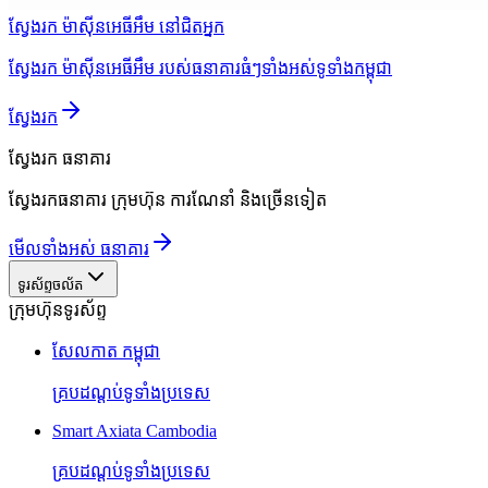
ស្វែងរក ម៉ាស៊ីនអេធីអឹម នៅជិតអ្នក
ស្វែងរក ម៉ាស៊ីនអេធីអឹម របស់ធនាគារធំៗទាំងអស់ទូទាំងកម្ពុជា
ស្វែងរក
ស្វែងរក
ធនាគារ
ស្វែងរកធនាគារ ក្រុមហ៊ុន ការណែនាំ និងច្រើនទៀត
មើលទាំងអស់ ធនាគារ
ទូរស័ព្ទចល័ត
ក្រុមហ៊ុនទូរស័ព្ទ
សែលកាត កម្ពុជា
គ្របដណ្តប់ទូទាំងប្រទេស
Smart Axiata Cambodia
គ្របដណ្តប់ទូទាំងប្រទេស