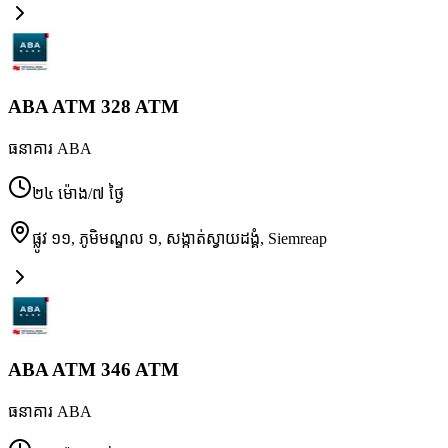
ABA ATM 328 ATM
ធនាគារ ABA
២៤ ម៉ោង/៧ ថ្ងៃ
ផ្លូវ ១១, ភូមិមណ្ឌល ១, សង្កាត់ស្វាយដង្គំ
,
Siemreap
ABA ATM 346 ATM
ធនាគារ ABA