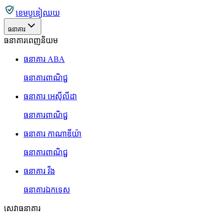
ខេមបូឌៀឈយ
ធនាគារ
ធនាគារពេញនិយម
ធនាគារ ABA
ធនាគារពាណិជ្ជ
ធនាគារ អេស៊ីលីដា
ធនាគារពាណិជ្ជ
ធនាគារ កាណាឌីយ៉ា
ធនាគារពាណិជ្ជ
ធនាគារ វីង
ធនាគារឯកទេស
សេវាធនាគារ