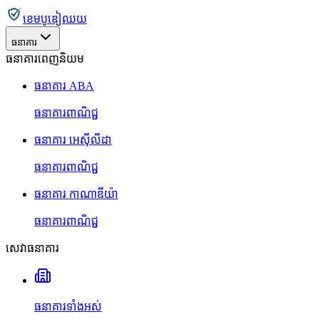
ខេមបូឌៀឈយ
ធនាគារ
ធនាគារពេញនិយម
ធនាគារ ABA
ធនាគារពាណិជ្ជ
ធនាគារ អេស៊ីលីដា
ធនាគារពាណិជ្ជ
ធនាគារ កាណាឌីយ៉ា
ធនាគារពាណិជ្ជ
សេវាធនាគារ
ធនាគារទាំងអស់