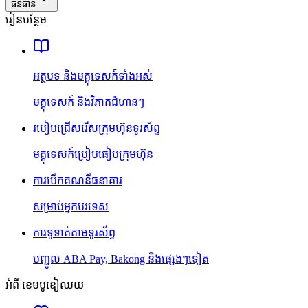
ធនធាន
រៀនបន្ថែម
អត្ថបទ និងមគ្គុទេសក៍ទាំងអស់
មគ្គុទេសក៍ និងវិភាគជំហានៗ
របៀបជ្រើសរើសក្រុមហ៊ុនទូរស័ព្ទ
មគ្គុទេសក៍ប្រៀបធៀបក្រុមហ៊ុន
ការបើកគណនីធនាគារ
សម្រាប់អ្នកបរទេស
ការទូទាត់តាមទូរស័ព្ទ
បញ្ជូល ABA Pay, Bakong និងផ្សេងៗទៀត
អំពី ខេមបូឌៀឈយ