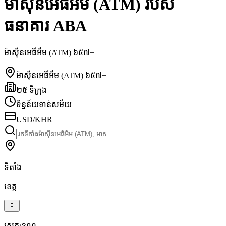
ម៉ាស៊ីនអេធីអឹម (ATM) របស់
ធនាគារ ABA
ម៉ាស៊ីនអេធីអឹម (ATM) ៦៥៧+
ម៉ាស៊ីនអេធីអឹម (ATM) ៦៥៧+
២៥ ទីក្រុង
ទិន្នន័យទាន់សម័យ
USD/KHR
ទីតាំង
ខេត្ត
ស្រុក/ខណ្ឌ