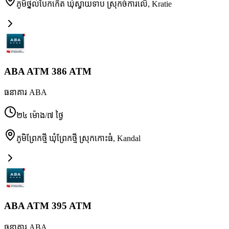
ភូមិថ្នល់បែកកើត ឃុំស្វាយទាប ស្រុកចំការលើ
,
Kratie
ABA ATM 386 ATM
ធនាគារ ABA
២៤ ម៉ោង/៧ ថ្ងៃ
ភូមិព្រែកថ្មី ឃុំព្រែកថ្មី ស្រុកកោះធំ
,
Kandal
ABA ATM 395 ATM
ធនាគារ ABA