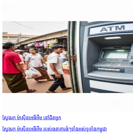
ស្វែងរក ម៉ាស៊ីនអេធីអឹម នៅជិតអ្នក
ស្វែងរក ម៉ាស៊ីនអេធីអឹម របស់ធនាគារធំៗទាំងអស់ទូទាំងកម្ពុជា