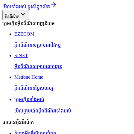
មើលទាំងអស់ ទូរស័ព្ទចល័ត
អ៊ីនធឺណិត
ក្រុមហ៊ុនអ៊ីនធឺណិតពេញនិយម
EZECOM
អ៊ីនធឺណិតសម្រាប់អាជីវកម្ម
SINET
អ៊ីនធឺណិតសម្រាប់គេហដ្ឋាន
Metfone Home
អ៊ីនធឺណិតតម្លៃសមរម្យ
ក្រុមហ៊ុនទាំងអស់
មើលក្រុមហ៊ុនអ៊ីនធឺណិតទាំងអស់
ធនធានអ៊ីនធឺណិត
គំរោងអ៊ីនធឺណិតល្អបំផុត