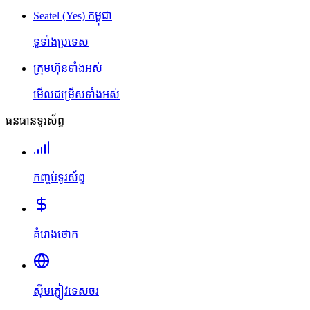
Seatel (Yes) កម្ពុជា
ទូទាំងប្រទេស
ក្រុមហ៊ុនទាំងអស់
មើលជម្រើសទាំងអស់
ធនធានទូរស័ព្ទ
កញ្ចប់ទូរស័ព្ទ
គំរោងថោក
ស៊ីមភ្ញៀវទេសចរ