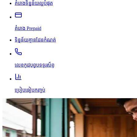
គំរោងទិន្នន័យល្អបំផុត
គំរោង Prepaid
ទិន្នន័យគ្មានដែនកំណត់
លេខកូដបុព្វបទទូរស័ព្ទ
ប្រៀបធៀបកញ្ចប់