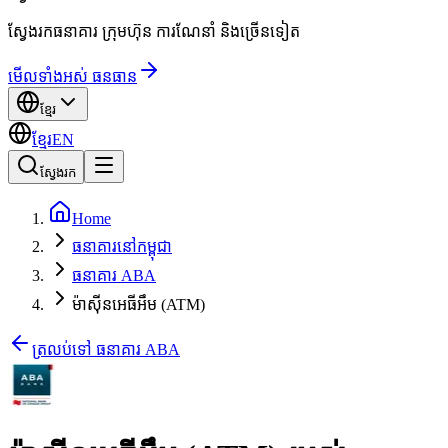
ស្វែងរកធនាគារ ក្រុមហ៊ុន ការណែនាំ និងច្រើនទៀត
មើលទាំងអស់ ធនធាន
ខ្មែរ
ខ្មែរ
EN
ស្វែងរក
Home
ធនាគារនៅកម្ពុជា
ធនាគារ ABA
ម៉ាស៊ីនអេធីអឹម (ATM)
ត្រលប់ទៅ ធនាគារ ABA