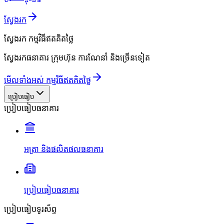
ស្វែងរក
ស្វែងរក
កម្មវិធីឥតគិតថ្លៃ
ស្វែងរកធនាគារ ក្រុមហ៊ុន ការណែនាំ និងច្រើនទៀត
មើលទាំងអស់ កម្មវិធីឥតគិតថ្លៃ
ប្រៀបធៀប
ប្រៀបធៀបធនាគារ
អត្រា និងផលិតផលធនាគារ
ប្រៀបធៀបធនាគារ
ប្រៀបធៀបទូរស័ព្ទ