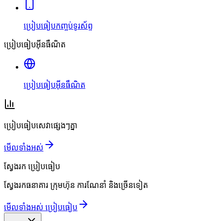
ប្រៀបធៀបកញ្ចប់ទូរស័ព្ទ
ប្រៀបធៀបអ៊ីនធឺណិត
ប្រៀបធៀបអ៊ីនធឺណិត
ប្រៀបធៀបសេវាផ្សេងៗគ្នា
មើលទាំងអស់
ស្វែងរក
ប្រៀបធៀប
ស្វែងរកធនាគារ ក្រុមហ៊ុន ការណែនាំ និងច្រើនទៀត
មើលទាំងអស់ ប្រៀបធៀប