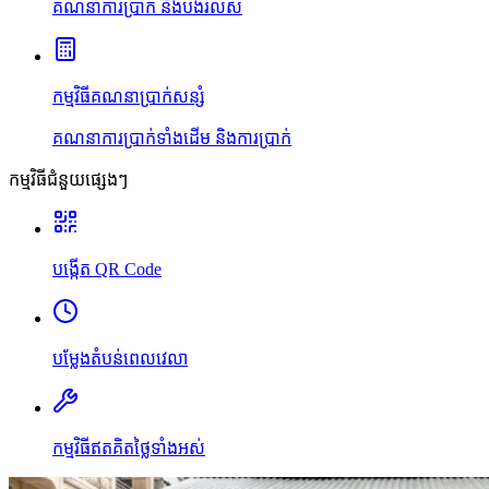
គណនាការប្រាក់ និងបង់រំលស់
កម្មវិធីគណនាប្រាក់សន្សំ
គណនាការប្រាក់ទាំងដើម និងការប្រាក់
កម្មវិធីជំនួយផ្សេងៗ
បង្កើត QR Code
បម្លែងតំបន់ពេលវេលា
កម្មវិធីឥតគិតថ្លៃទាំងអស់