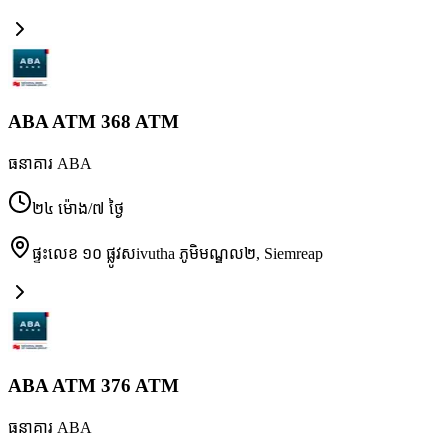
ABA ATM 368 ATM
ធនាគារ ABA
២៤ ម៉ោង/៧ ថ្ងៃ
ផ្ទះលេខ ១០ ផ្លូវសivutha ភូមិមណ្ឌល២
,
Siemreap
ABA ATM 376 ATM
ធនាគារ ABA