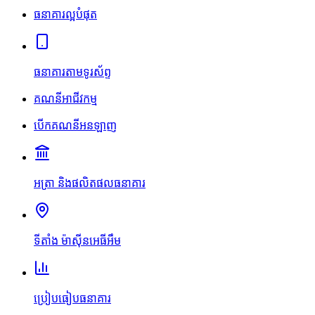
ធនាគារល្អបំផុត
ធនាគារតាមទូរស័ព្ទ
គណនីអាជីវកម្ម
បើកគណនីអនឡាញ
អត្រា និងផលិតផលធនាគារ
ទីតាំង ម៉ាស៊ីនអេធីអឹម
ប្រៀបធៀបធនាគារ