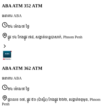
ABA ATM 352 ATM
ធនាគារ ABA
២៤ ម៉ោង/៧ ថ្ងៃ
ផ្លូវ ១៤ កែងផ្លូវ ៧៨, សង្កាត់ទន្លេបាសាក់
,
Phnom Penh
ABA ATM 362 ATM
ធនាគារ ABA
២៤ ម៉ោង/៧ ថ្ងៃ
ផ្ទះលេខ ១៧, ផ្លូវ ៥១ (ប៉ាស្ទ័រ) កែងផ្លូវ ២៦២, សង្កាត់ចតុមុខ
,
Phnom
Penh