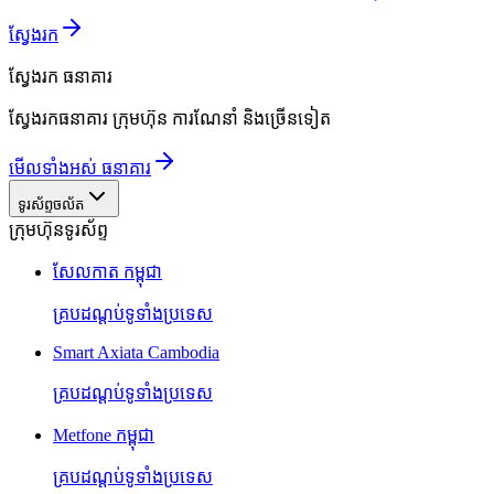
ស្វែងរក
ស្វែងរក
ធនាគារ
ស្វែងរកធនាគារ ក្រុមហ៊ុន ការណែនាំ និងច្រើនទៀត
មើលទាំងអស់ ធនាគារ
ទូរស័ព្ទចល័ត
ក្រុមហ៊ុនទូរស័ព្ទ
សែលកាត កម្ពុជា
គ្របដណ្តប់ទូទាំងប្រទេស
Smart Axiata Cambodia
គ្របដណ្តប់ទូទាំងប្រទេស
Metfone កម្ពុជា
គ្របដណ្តប់ទូទាំងប្រទេស