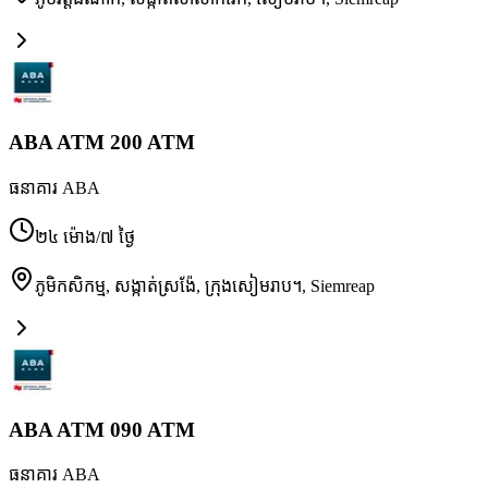
ABA ATM 200 ATM
ធនាគារ ABA
២៤ ម៉ោង/៧ ថ្ងៃ
ភូមិកសិកម្ម, សង្កាត់ស្រង៉ែ, ក្រុងសៀមរាប។
,
Siemreap
ABA ATM 090 ATM
ធនាគារ ABA