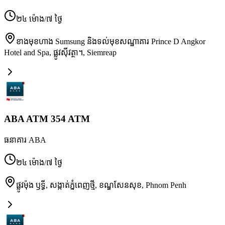
២៤ ម៉ោង/៧ ថ្ងៃ
ខាងមុខហាង Sumsung និងទល់មុខសណ្ឋាគារ Prince D Angkor
Hotel and Spa, ផ្លូវស៊ីវត្ថា។
,
Siemreap
ABA ATM 354 ATM
ធនាគារ ABA
២៤ ម៉ោង/៧ ថ្ងៃ
ផ្លូវម៉ុង ឫទ្ធី, សង្កាត់ភ្នំពេញថ្មី, ខណ្ឌសែនសុខ
,
Phnom Penh