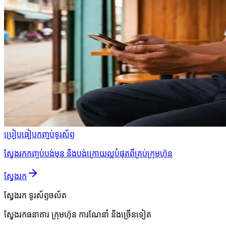
ប្រៀបធៀបកញ្ចប់ទូរស័ព្ទ
ស្វែងរកកញ្ចប់បង់មុន និងបង់ក្រោយល្អបំផុតពីគ្រប់ក្រុមហ៊ុន
ស្វែងរក
ស្វែងរក
ទូរស័ព្ទចល័ត
ស្វែងរកធនាគារ ក្រុមហ៊ុន ការណែនាំ និងច្រើនទៀត