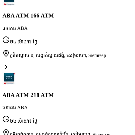
ABA ATM 166 ATM
ធនាគារ ABA
២៤ ម៉ោង/៧ ថ្ងៃ
ភូមិមណ្ឌល ១, សង្កាត់ស្វាយដង្គំ, សៀមរាប។
,
Siemreap
ABA ATM 218 ATM
ធនាគារ ABA
២៤ ម៉ោង/៧ ថ្ងៃ
ភូមិវត្តដំណាក់, សង្កាត់សាលាកំរើក, សៀមរាប។
,
Siemreap