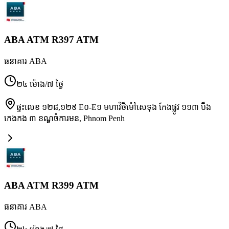
ABA ATM R397 ATM
ធនាគារ ABA
២៤ ម៉ោង/៧ ថ្ងៃ
ផ្ទះលេខ ១២៨,១២៩ E០-E១ មហាវិថីម៉ៅសេទុង កែងផ្លូវ ១១៣ បឹង
កេងកង ៣ ខណ្ឌចំការមន
,
Phnom Penh
ABA ATM R399 ATM
ធនាគារ ABA