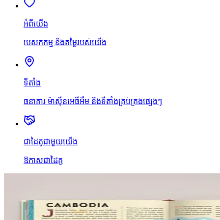
អំពីយើង
បេសកកម្ម និងតម្លៃរបស់យើង
ទីតាំង
ធនាគារ ម៉ាស៊ីនអេធីអឹម និងទីតាំងគ្រប់គ្រងផ្សេងៗ
ជាដៃគូជាមួយយើង
ឱកាសជាដៃគូ