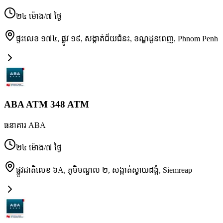
២៤ ម៉ោង/៧ ថ្ងៃ
ផ្ទះលេខ ១៧៤, ផ្លូវ ១៩, សង្កាត់ជ័យជំនះ, ខណ្ឌដូនពេញ
,
Phnom Penh
ABA ATM 348 ATM
ធនាគារ ABA
២៤ ម៉ោង/៧ ថ្ងៃ
ផ្លូវជាតិលេខ ៦A, ភូមិមណ្ឌល ២, សង្កាត់ស្វាយដង្គំ
,
Siemreap