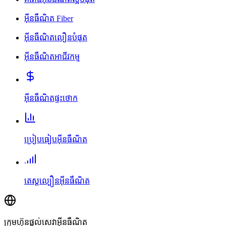
អ៊ីនធឺណិត Fiber
អ៊ីនធឺណិតលឿនបំផុត
អ៊ីនធឺណិតអាជីវកម្ម
អ៊ីនធឺណិតផ្ទះថោក
ប្រៀបធៀបអ៊ីនធឺណិត
តេស្តល្បឿនអ៊ីនធឺណិត
ក្រុមហ៊ុនផ្តល់សេវាអ៊ីនធឺណិត