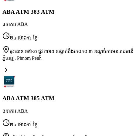
ABA ATM 383 ATM
ធនាគារ ABA
២៤ ម៉ោង/៧ ថ្ងៃ
ផ្ទះលេខ ១៥E០ ផ្លូវ ៣៦០ សង្កាត់បឹងកេងកង ៣ ខណ្ឌចំការមន រាជធានី
ភ្នំពេញ
,
Phnom Penh
ABA ATM 385 ATM
ធនាគារ ABA
២៤ ម៉ោង/៧ ថ្ងៃ