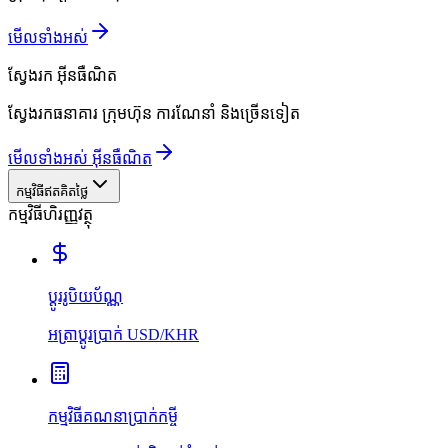
មើលទាំងអស់
ស្វែងរក
អ៊ីនធឺណិត
ស្វែងរកធនាគារ ក្រុមហ៊ុន ការណែនាំ និងច្រើនទៀត
មើលទាំងអស់ អ៊ីនធឺណិត
កម្មវិធីឥតគិតថ្លៃ
កម្មវិធីហិរញ្ញវត្ថុ
ប្ដូររូបិយប័ណ្ណ
អត្រាប្ដូរប្រាក់ USD/KHR
កម្មវិធីគណនាប្រាក់កម្ចី