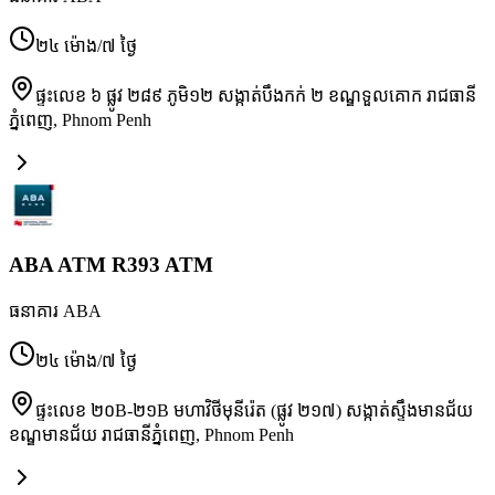
២៤ ម៉ោង/៧ ថ្ងៃ
ផ្ទះលេខ ៦ ផ្លូវ ២៨៩ ភូមិ១២ សង្កាត់បឹងកក់ ២ ខណ្ឌទួលគោក រាជធានី
ភ្នំពេញ
,
Phnom Penh
ABA ATM R393 ATM
ធនាគារ ABA
២៤ ម៉ោង/៧ ថ្ងៃ
ផ្ទះលេខ ២០B-២១B មហាវិថីមុនីរ៉េត (ផ្លូវ ២១៧) សង្កាត់ស្ទឹងមានជ័យ
ខណ្ឌមានជ័យ រាជធានីភ្នំពេញ
,
Phnom Penh