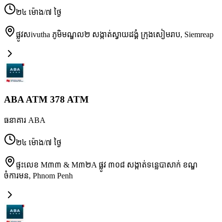
២៤ ម៉ោង/៧ ថ្ងៃ
ផ្លូវសivutha ភូមិមណ្ឌល២ សង្កាត់ស្វាយដង្គំ ក្រុងសៀមរាប
,
Siemreap
ABA ATM 378 ATM
ធនាគារ ABA
២៤ ម៉ោង/៧ ថ្ងៃ
ផ្ទះលេខ M៣៣ & M៣២A ផ្លូវ ៣០៨ សង្កាត់ទន្លេបាសាក់ ខណ្ឌ
ចំការមន
,
Phnom Penh