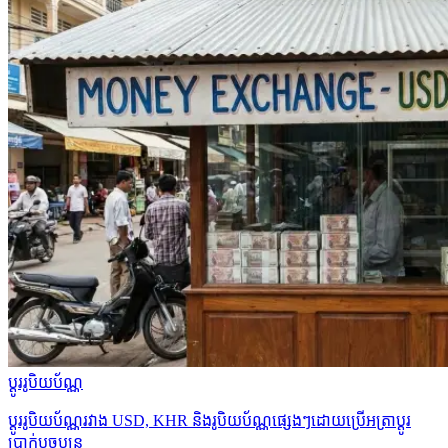
ប្ដូររូបិយប័ណ្ណ
ប្ដូររូបិយប័ណ្ណរវាង USD, KHR និងរូបិយប័ណ្ណផ្សេងៗដោយប្រើអត្រាប្ដូរ
ប្រាក់បច្ចុប្បន្ន