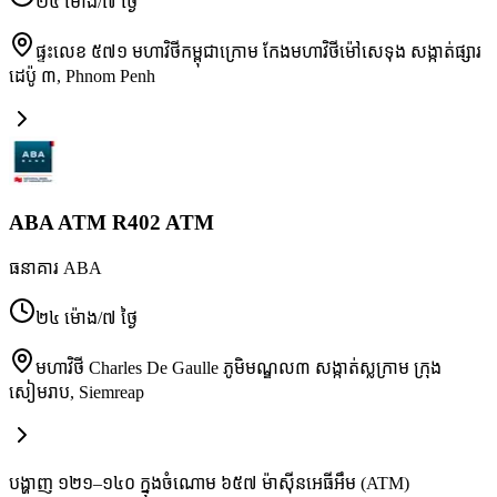
២៤ ម៉ោង/៧ ថ្ងៃ
ផ្ទះលេខ ៥៧១ មហាវិថីកម្ពុជាក្រោម កែងមហាវិថីម៉ៅសេទុង សង្កាត់ផ្សារ
ដេប៉ូ ៣
,
Phnom Penh
ABA ATM R402 ATM
ធនាគារ ABA
២៤ ម៉ោង/៧ ថ្ងៃ
មហាវិថី Charles De Gaulle ភូមិមណ្ឌល៣ សង្កាត់ស្លក្រាម ក្រុង
សៀមរាប
,
Siemreap
បង្ហាញ ១២១–១៤០ ក្នុងចំណោម ៦៥៧ ម៉ាស៊ីនអេធីអឹម (ATM)