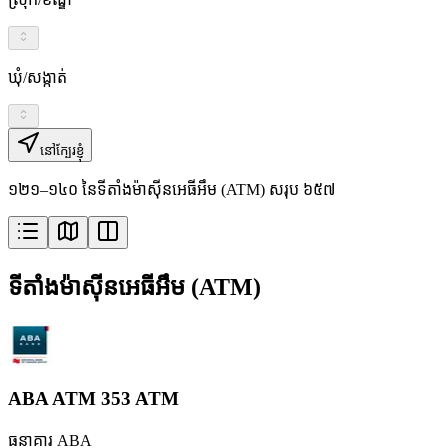
ឃុំ/សង្កាត់
នៅក្បែរខ្ញុំ
១២១–១៤០ នៃទីតាំងម៉ាស៊ីនអេធីអឹម (ATM) សរុប ៦៥៧
ទីតាំងម៉ាស៊ីនអេធីអឹម (ATM)
ABA ATM 353 ATM
ធនាគារ ABA