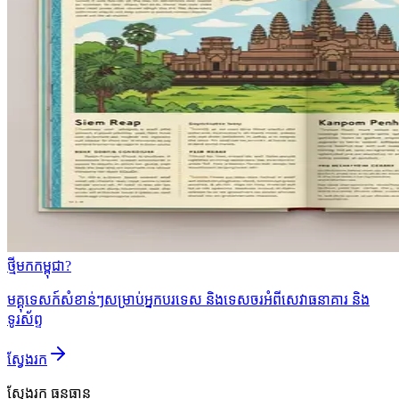
ថ្មីមកកម្ពុជា?
មគ្គុទេសក៍សំខាន់ៗសម្រាប់អ្នកបរទេស និងទេសចរអំពីសេវាធនាគារ និង
ទូរស័ព្ទ
ស្វែងរក
ស្វែងរក
ធនធាន