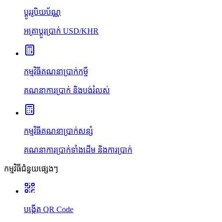
ប្ដូររូបិយប័ណ្ណ
អត្រាប្ដូរប្រាក់ USD/KHR
កម្មវិធីគណនាប្រាក់កម្ចី
គណនាការប្រាក់ និងបង់រំលស់
កម្មវិធីគណនាប្រាក់សន្សំ
គណនាការប្រាក់ទាំងដើម និងការប្រាក់
កម្មវិធីជំនួយផ្សេងៗ
បង្កើត QR Code