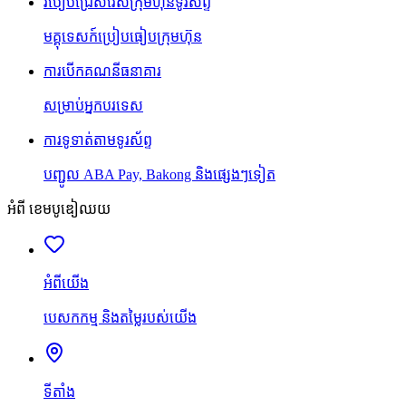
របៀបជ្រើសរើសក្រុមហ៊ុនទូរស័ព្ទ
មគ្គុទេសក៍ប្រៀបធៀបក្រុមហ៊ុន
ការបើកគណនីធនាគារ
សម្រាប់អ្នកបរទេស
ការទូទាត់តាមទូរស័ព្ទ
បញ្ជូល ABA Pay, Bakong និងផ្សេងៗទៀត
អំពី ខេមបូឌៀឈយ
អំពីយើង
បេសកកម្ម និងតម្លៃរបស់យើង
ទីតាំង