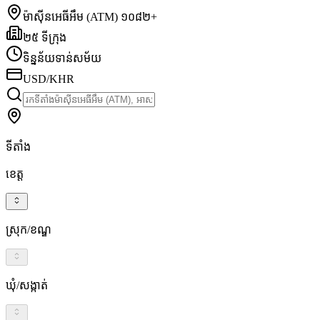
ម៉ាស៊ីនអេធីអឹម (ATM) ១០៨២+
២៥ ទីក្រុង
ទិន្នន័យទាន់សម័យ
USD/KHR
ទីតាំង
ខេត្ត
ស្រុក/ខណ្ឌ
ឃុំ/សង្កាត់