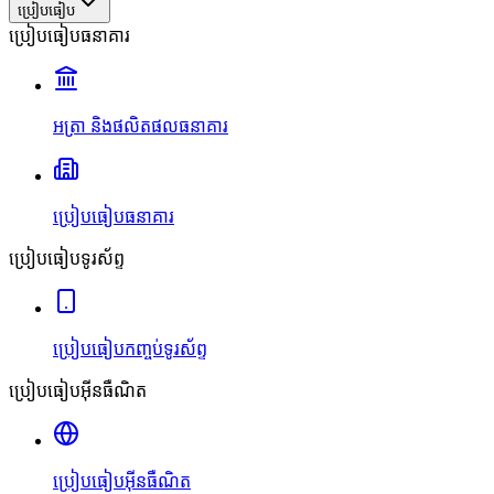
ប្រៀបធៀប
ប្រៀបធៀបធនាគារ
អត្រា និងផលិតផលធនាគារ
ប្រៀបធៀបធនាគារ
ប្រៀបធៀបទូរស័ព្ទ
ប្រៀបធៀបកញ្ចប់ទូរស័ព្ទ
ប្រៀបធៀបអ៊ីនធឺណិត
ប្រៀបធៀបអ៊ីនធឺណិត