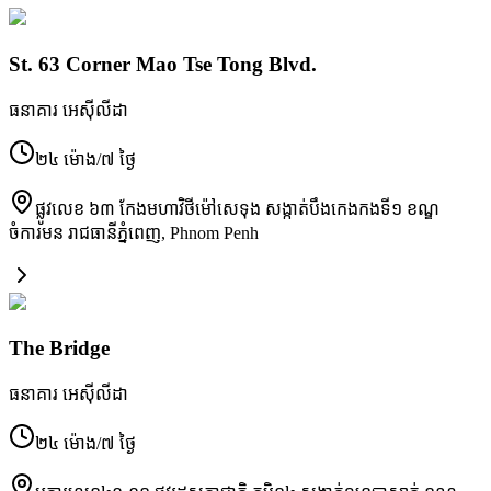
St. 63 Corner Mao Tse Tong Blvd.
ធនាគារ អេស៊ីលីដា
២៤ ម៉ោង/៧ ថ្ងៃ
ផ្លូវលេខ ៦៣ កែងមហាវិថីម៉ៅសេទុង សង្កាត់បឹងកេងកងទី១ ខណ្ឌ
ចំការមន រាជធានីភ្នំពេញ
,
Phnom Penh
The Bridge
ធនាគារ អេស៊ីលីដា
២៤ ម៉ោង/៧ ថ្ងៃ