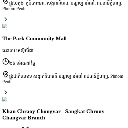
ផ្លូវបេតុង, ភូមិកោះនរា, សង្កាត់និរោធ, ខណ្ឌច្បារអំពៅ, រាជធានីភ្នំពេញ
,
Phnom Penh
The Park Community Mall
ធនាគារ អេស៊ីលីដា
២៤ ម៉ោង/៧ ថ្ងៃ
ផ្លូវជាតិលេខ១ សង្កាត់និរោធន៍ ខណ្ឌច្បារអំពៅ រាជធានីភ្នំពេញ
,
Phnom
Penh
Khan Chraoy Chongvar - Sangkat Chrouy
Changvar Branch