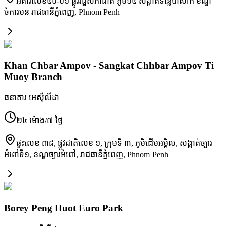
អគារលេខ៤០-០១ ផ្លូវរដ្ឋសភាជាតិ ភូមិ១៤ សង្កាត់ទន្លេបាសាក់ ខណ្ឌ
ចំការមន រាជធានីភ្នំពេញ
,
Phnom Penh
Khan Chbar Ampov - Sangkat Chhbar Ampov Ti
Muoy Branch
ធនាគារ អេស៊ីលីដា
២៤ ម៉ោង/៧ ថ្ងៃ
ផ្ទះលេខ ៣៨, ផ្លូវជាតិលេខ ១, ក្រុមទី ៣, ភូមិដើមអម្ពិល, សង្កាត់ច្បារ
អំពៅទី១, ខណ្ឌច្បារអំពៅ, រាជធានីភ្នំពេញ
,
Phnom Penh
Borey Peng Huot Euro Park