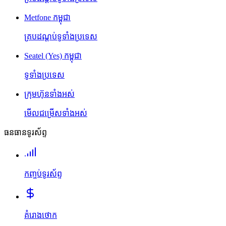
Metfone កម្ពុជា
គ្របដណ្តប់ទូទាំងប្រទេស
Seatel (Yes) កម្ពុជា
ទូទាំងប្រទេស
ក្រុមហ៊ុនទាំងអស់
មើលជម្រើសទាំងអស់
ធនធានទូរស័ព្ទ
កញ្ចប់ទូរស័ព្ទ
គំរោងថោក