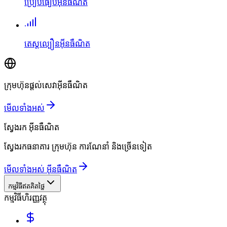
ប្រៀបធៀបអ៊ីនធឺណិត
តេស្តល្បឿនអ៊ីនធឺណិត
ក្រុមហ៊ុនផ្តល់សេវាអ៊ីនធឺណិត
មើលទាំងអស់
ស្វែងរក
អ៊ីនធឺណិត
ស្វែងរកធនាគារ ក្រុមហ៊ុន ការណែនាំ និងច្រើនទៀត
មើលទាំងអស់ អ៊ីនធឺណិត
កម្មវិធីឥតគិតថ្លៃ
កម្មវិធីហិរញ្ញវត្ថុ