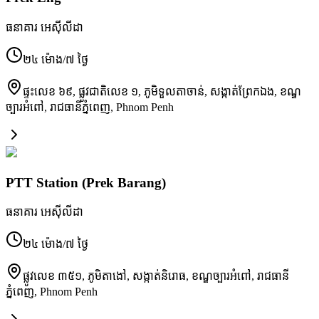
ធនាគារ អេស៊ីលីដា
២៤ ម៉ោង/៧ ថ្ងៃ
ផ្ទះលេខ ៦៩, ផ្លូវជាតិលេខ ១, ភូមិទួលតាចាន់, សង្កាត់ព្រែកឯង, ខណ្ឌ
ច្បារអំពៅ, រាជធានីភ្នំពេញ
,
Phnom Penh
PTT Station (Prek Barang)
ធនាគារ អេស៊ីលីដា
២៤ ម៉ោង/៧ ថ្ងៃ
ផ្លូវលេខ ៣៥១, ភូមិតាងៅ, សង្កាត់និរោធ, ខណ្ឌច្បារអំពៅ, រាជធានី
ភ្នំពេញ
,
Phnom Penh