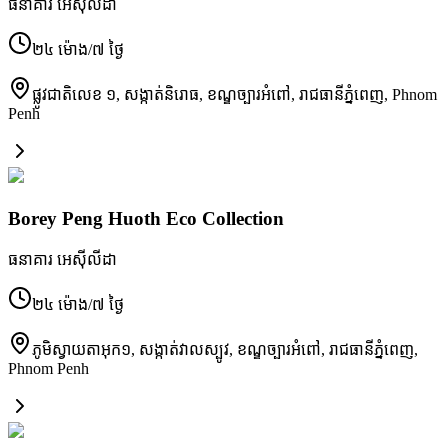
ធនាគារ អេស៊ីលីដា
២៤ ម៉ោង/៧ ថ្ងៃ
ផ្លូវជាតិលេខ ១, សង្កាត់និរោធ, ខណ្ឌច្បារអំពៅ, រាជធានីភ្នំពេញ
,
Phnom
Penh
Borey Peng Huoth Eco Collection
ធនាគារ អេស៊ីលីដា
២៤ ម៉ោង/៧ ថ្ងៃ
ភូមិស្វាយតាអុក១, សង្កាត់វាលស្បូវ, ខណ្ឌច្បារអំពៅ, រាជធានីភ្នំពេញ
,
Phnom Penh