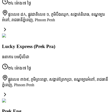
២៤ ម៉ោង/៧ ថ្ងៃ
ផ្ទះលេខ ៨A, ផ្លូវជាតិលេខ ១, ភូមិបឹងឈូក, សង្កាត់និរោធ, ខណ្ឌច្បារ
អំពៅ, រាជធានីភ្នំពេញ
,
Phnom Penh
Lucky Express (Prek Pra)
ធនាគារ អេស៊ីលីដា
២៤ ម៉ោង/៧ ថ្ងៃ
ផ្លូវលេខ ៣៦៩, ភូមិព្រះពន្លា, សង្កាត់ព្រែកប្រា, ខណ្ឌច្បារអំពៅ, រាជធានី
ភ្នំពេញ
,
Phnom Penh
Prek Eng