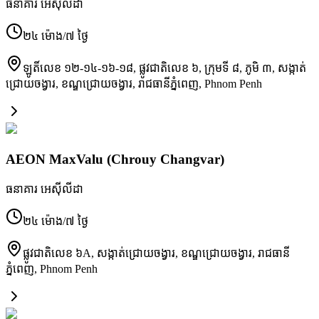
ធនាគារ អេស៊ីលីដា
២៤ ម៉ោង/៧ ថ្ងៃ
ឡូតិ៍លេខ ១២-១៤-១៦-១៨, ផ្លូវជាតិលេខ ៦, ក្រុមទី ៨, ភូមិ ៣, សង្កាត់
ជ្រោយចង្វារ, ខណ្ឌជ្រោយចង្វារ, រាជធានីភ្នំពេញ
,
Phnom Penh
AEON MaxValu (Chrouy Changvar)
ធនាគារ អេស៊ីលីដា
២៤ ម៉ោង/៧ ថ្ងៃ
ផ្លូវជាតិលេខ ៦A, សង្កាត់ជ្រោយចង្វារ, ខណ្ឌជ្រោយចង្វារ, រាជធានី
ភ្នំពេញ
,
Phnom Penh