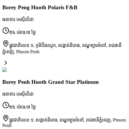
Borey Peng Huoth Polaris F&B
ធនាគារ អេស៊ីលីដា
២៤ ម៉ោង/៧ ថ្ងៃ
ផ្លូវជាតិលេខ ១, ភូមិបឹងឈូក, សង្កាត់និរោធ, ខណ្ឌច្បារអំពៅ, រាជធានី
ភ្នំពេញ
,
Phnom Penh
Borey Penh Huoth Grand Star Platinum
ធនាគារ អេស៊ីលីដា
២៤ ម៉ោង/៧ ថ្ងៃ
ផ្លូវជាតិលេខ ១, សង្កាត់និរោធ, ខណ្ឌច្បារអំពៅ, រាជធានីភ្នំពេញ
,
Phnom
Penh