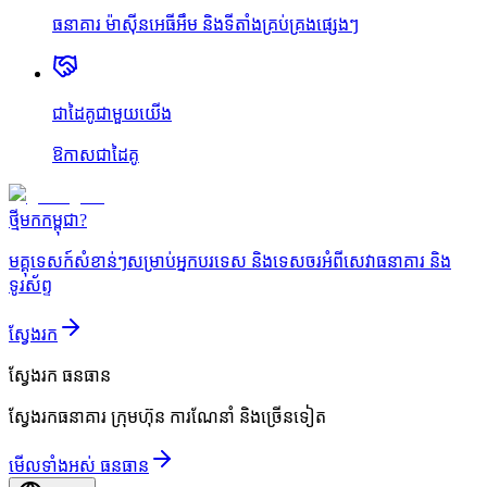
ធនាគារ ម៉ាស៊ីនអេធីអឹម និងទីតាំងគ្រប់គ្រងផ្សេងៗ
ជាដៃគូជាមួយយើង
ឱកាសជាដៃគូ
ថ្មីមកកម្ពុជា?
មគ្គុទេសក៍សំខាន់ៗសម្រាប់អ្នកបរទេស និងទេសចរអំពីសេវាធនាគារ និង
ទូរស័ព្ទ
ស្វែងរក
ស្វែងរក
ធនធាន
ស្វែងរកធនាគារ ក្រុមហ៊ុន ការណែនាំ និងច្រើនទៀត
មើលទាំងអស់ ធនធាន