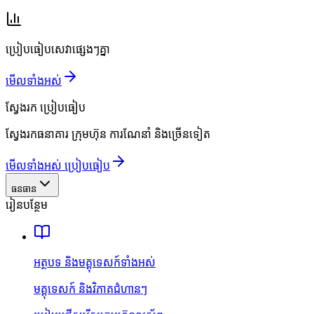
ប្រៀបធៀបសេវាផ្សេងៗគ្នា
មើលទាំងអស់
ស្វែងរក
ប្រៀបធៀប
ស្វែងរកធនាគារ ក្រុមហ៊ុន ការណែនាំ និងច្រើនទៀត
មើលទាំងអស់ ប្រៀបធៀប
ធនធាន
រៀនបន្ថែម
អត្ថបទ និងមគ្គុទេសក៍ទាំងអស់
មគ្គុទេសក៍ និងវិភាគជំហានៗ