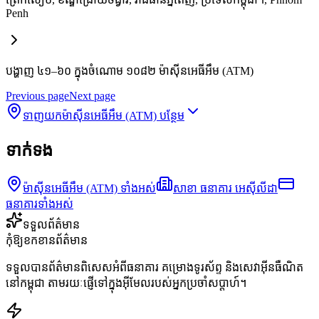
Penh
បង្ហាញ ៤១–៦០ ក្នុងចំណោម ១០៨២ ម៉ាស៊ីនអេធីអឹម (ATM)
Previous page
Next page
ទាញយកម៉ាស៊ីនអេធីអឹម (ATM) បន្ថែម
ទាក់ទង
ម៉ាស៊ីនអេធីអឹម (ATM) ទាំងអស់
សាខា ធនាគារ អេស៊ីលីដា
ធនាគារទាំងអស់
ទទួលព័ត៌មាន
កុំឱ្យខកខានព័ត៌មាន
ទទួលបានព័ត៌មានពិសេសអំពីធនាគារ គម្រោងទូរស័ព្ទ និងសេវាអ៊ីនធឺណិត
នៅកម្ពុជា តាមរយៈផ្ញើទៅក្នុងអ៊ីមែលរបស់អ្នកប្រចាំសប្តាហ៍។