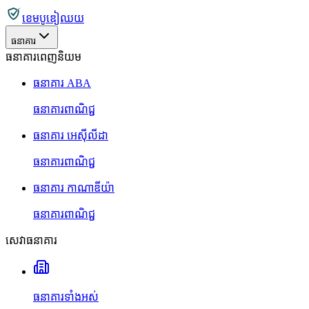
ខេមបូឌៀឈយ
ធនាគារ
ធនាគារពេញនិយម
ធនាគារ ABA
ធនាគារពាណិជ្ជ
ធនាគារ អេស៊ីលីដា
ធនាគារពាណិជ្ជ
ធនាគារ កាណាឌីយ៉ា
ធនាគារពាណិជ្ជ
សេវាធនាគារ
ធនាគារទាំងអស់