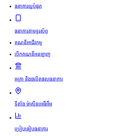
ធនាគារល្អបំផុត
ធនាគារតាមទូរស័ព្ទ
គណនីអាជីវកម្ម
បើកគណនីអនឡាញ
អត្រា និងផលិតផលធនាគារ
ទីតាំង ម៉ាស៊ីនអេធីអឹម
ប្រៀបធៀបធនាគារ