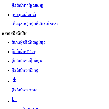
អ៊ីនធឺណិតតម្លៃសមរម្យ
ក្រុមហ៊ុនទាំងអស់
មើលក្រុមហ៊ុនអ៊ីនធឺណិតទាំងអស់
ធនធានអ៊ីនធឺណិត
គំរោងអ៊ីនធឺណិតល្អបំផុត
អ៊ីនធឺណិត Fiber
អ៊ីនធឺណិតលឿនបំផុត
អ៊ីនធឺណិតអាជីវកម្ម
អ៊ីនធឺណិតផ្ទះថោក