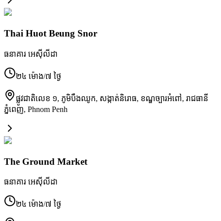
Thai Huot Beung Snor
ធនាគារ អេស៊ីលីដា
២៤ ម៉ោង/៧ ថ្ងៃ
ផ្លូវជាតិលេខ ១, ភូមិបឹងឈូក, សង្កាត់និរោធ, ខណ្ឌច្បារអំពៅ, រាជធានី
ភ្នំពេញ
,
Phnom Penh
The Ground Market
ធនាគារ អេស៊ីលីដា
២៤ ម៉ោង/៧ ថ្ងៃ