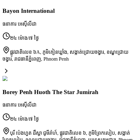
Bayon International
ធនាគារ អេស៊ីលីដា
២៤ ម៉ោង/៧ ថ្ងៃ
ផ្លូវជាតិលេខ ៦A, ភូមិគៀនឃ្លាំង, សង្កាត់ជ្រោយចង្វារ, ខណ្ឌជ្រោយ
ចង្វារ, រាជធានីភ្នំពេញ
,
Phnom Penh
Borey Penh Huoth The Star Jumirah
ធនាគារ អេស៊ីលីដា
២៤ ម៉ោង/៧ ថ្ងៃ
បុរី​ ប៉េងហួត ដឹស្តា ជូមីរ៉ាហ៍, ផ្លូវជាតិ​លេខ ៦, ភូមិ​ព្រែកលៀប, សង្កាត់​
ព្រែកលៀប, ខណ្ឌ​ជ្រោយចង្វារ, រាជធានី​ភ្នំពេញ, ប្រទេស​កម្ពុជា។
,
Phnom