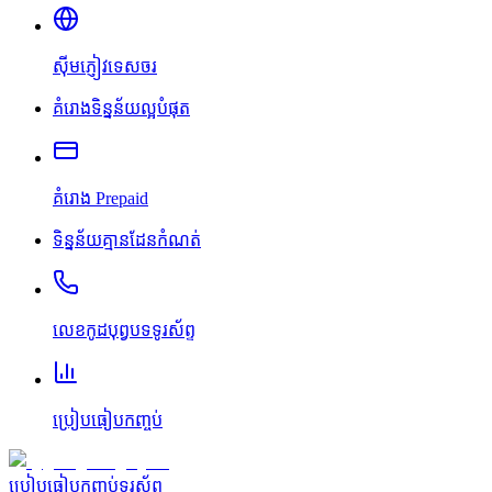
ស៊ីមភ្ញៀវទេសចរ
គំរោងទិន្នន័យល្អបំផុត
គំរោង Prepaid
ទិន្នន័យគ្មានដែនកំណត់
លេខកូដបុព្វបទទូរស័ព្ទ
ប្រៀបធៀបកញ្ចប់
ប្រៀបធៀបកញ្ចប់ទូរស័ព្ទ