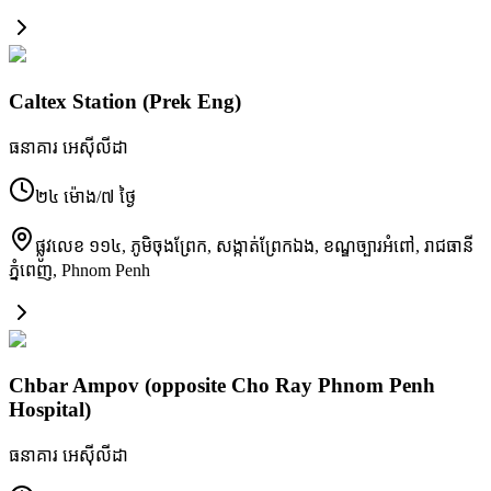
Caltex Station (Prek Eng)
ធនាគារ អេស៊ីលីដា
២៤ ម៉ោង/៧ ថ្ងៃ
ផ្លូវលេខ ១១៤, ភូមិចុងព្រែក, សង្កាត់ព្រែកឯង, ខណ្ឌច្បារអំពៅ, រាជធានី
ភ្នំពេញ
,
Phnom Penh
Chbar Ampov (opposite Cho Ray Phnom Penh
Hospital)
ធនាគារ អេស៊ីលីដា