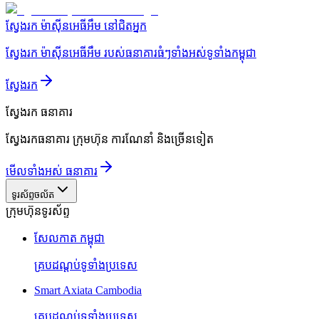
ស្វែងរក ម៉ាស៊ីនអេធីអឹម នៅជិតអ្នក
ស្វែងរក ម៉ាស៊ីនអេធីអឹម របស់ធនាគារធំៗទាំងអស់ទូទាំងកម្ពុជា
ស្វែងរក
ស្វែងរក
ធនាគារ
ស្វែងរកធនាគារ ក្រុមហ៊ុន ការណែនាំ និងច្រើនទៀត
មើលទាំងអស់ ធនាគារ
ទូរស័ព្ទចល័ត
ក្រុមហ៊ុនទូរស័ព្ទ
សែលកាត កម្ពុជា
គ្របដណ្តប់ទូទាំងប្រទេស
Smart Axiata Cambodia
គ្របដណ្តប់ទូទាំងប្រទេស