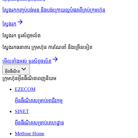
ស្វែងរកកញ្ចប់បង់មុន និងបង់ក្រោយល្អបំផុតពីគ្រប់ក្រុមហ៊ុន
ស្វែងរក
ស្វែងរក
ទូរស័ព្ទចល័ត
ស្វែងរកធនាគារ ក្រុមហ៊ុន ការណែនាំ និងច្រើនទៀត
មើលទាំងអស់ ទូរស័ព្ទចល័ត
អ៊ីនធឺណិត
ក្រុមហ៊ុនអ៊ីនធឺណិតពេញនិយម
EZECOM
អ៊ីនធឺណិតសម្រាប់អាជីវកម្ម
SINET
អ៊ីនធឺណិតសម្រាប់គេហដ្ឋាន
Metfone Home