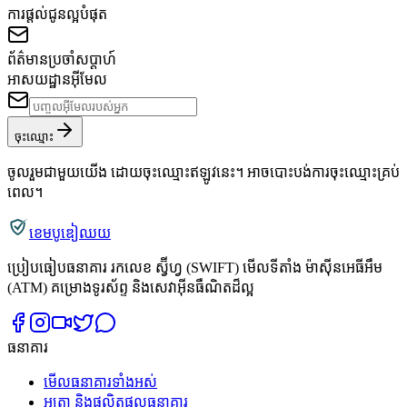
ការផ្តល់ជូនល្អបំផុត
ព័ត៌មានប្រចាំសប្តាហ៍
អាសយដ្ឋានអ៊ីមែល
ចុះឈ្មោះ
ចូលរួមជាមួយយើង ដោយចុះឈ្មោះឥឡូវនេះ។ អាចបោះបង់ការចុះឈ្មោះគ្រប់
ពេល។
ខេមបូឌៀឈយ
ប្រៀបធៀបធនាគារ រកលេខ ស្វ៊ីហ្វ (SWIFT) មើលទីតាំង ម៉ាស៊ីនអេធីអឹម
(ATM) គម្រោងទូរស័ព្ទ និងសេវាអ៊ីនធឺណិតដ៏ល្អ
ធនាគារ
មើលធនាគារទាំងអស់
អត្រា និងផលិតផលធនាគារ