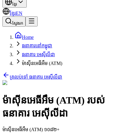
ខ្មែរ
ខ្មែរ
EN
ស្វែងរក
Home
ធនាគារនៅកម្ពុជា
ធនាគារ អេស៊ីលីដា
ម៉ាស៊ីនអេធីអឹម (ATM)
ត្រលប់ទៅ ធនាគារ អេស៊ីលីដា
ម៉ាស៊ីនអេធីអឹម (ATM) របស់
ធនាគារ អេស៊ីលីដា
ម៉ាស៊ីនអេធីអឹម (ATM) ១០៨២+