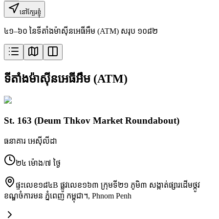
នៅក្បែរខ្ញុំ
៤១–៦០ នៃទីតាំងម៉ាស៊ីនអេធីអឹម (ATM) សរុប ១០៨២
ទីតាំងម៉ាស៊ីនអេធីអឹម (ATM)
St. 163 (Deum Thkov Market Roundabout)
ធនាគារ អេស៊ីលីដា
២៤ ម៉ោង/៧ ថ្ងៃ
ផ្ទះលេខ១៨៤B ផ្លូវលេខ១៦៣ ក្រុមទី២១ ភូមិ៣ សង្កាត់ផ្សារដើមថ្កូវ
ខណ្ឌចំការមន ភ្នំពេញ កម្ពុជា។
,
Phnom Penh