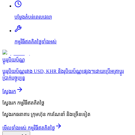
បម្លែងតំបន់ពេលវេលា
កម្មវិធីឥតគិតថ្លៃទាំងអស់
ប្ដូររូបិយប័ណ្ណ
ប្ដូររូបិយប័ណ្ណរវាង USD, KHR និងរូបិយប័ណ្ណផ្សេងៗដោយប្រើអត្រាប្ដូរ
ប្រាក់បច្ចុប្បន្ន
ស្វែងរក
ស្វែងរក
កម្មវិធីឥតគិតថ្លៃ
ស្វែងរកធនាគារ ក្រុមហ៊ុន ការណែនាំ និងច្រើនទៀត
មើលទាំងអស់ កម្មវិធីឥតគិតថ្លៃ