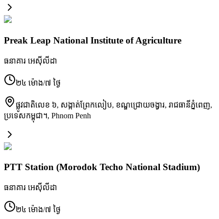
Preak Leap National Institute of Agriculture
ធនាគារ អេស៊ីលីដា
២៤ ម៉ោង/៧ ថ្ងៃ
ផ្លូវជាតិ​លេខ ៦, សង្កាត់​ព្រែកលៀប, ខណ្ឌ​ជ្រោយចង្វារ, រាជធានី​ភ្នំពេញ,
ប្រទេស​កម្ពុជា។
,
Phnom Penh
PTT Station (Morodok Techo National Stadium)
ធនាគារ អេស៊ីលីដា
២៤ ម៉ោង/៧ ថ្ងៃ