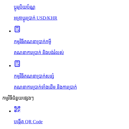
ប្ដូររូបិយប័ណ្ណ
អត្រាប្ដូរប្រាក់ USD/KHR
កម្មវិធីគណនាប្រាក់កម្ចី
គណនាការប្រាក់ និងបង់រំលស់
កម្មវិធីគណនាប្រាក់សន្សំ
គណនាការប្រាក់ទាំងដើម និងការប្រាក់
កម្មវិធីជំនួយផ្សេងៗ
បង្កើត QR Code