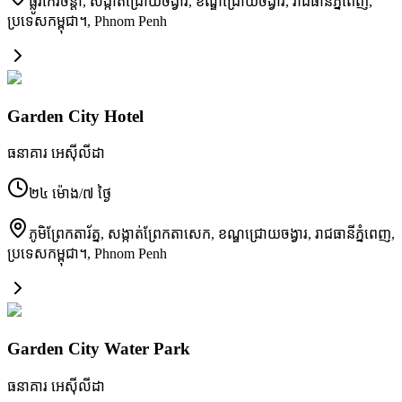
ផ្លូវ​កែវចិន្តា, សង្កាត់​ជ្រោយចង្វារ, ខណ្ឌ​ជ្រោយចង្វារ, រាជធានី​ភ្នំពេញ,
ប្រទេស​កម្ពុជា។
,
Phnom Penh
Garden City Hotel
ធនាគារ អេស៊ីលីដា
២៤ ម៉ោង/៧ ថ្ងៃ
ភូមិ​ព្រែកតារ័ត្ន, សង្កាត់​ព្រែកតាសេក, ខណ្ឌ​ជ្រោយចង្វារ, រាជធានី​ភ្នំពេញ,
ប្រទេស​កម្ពុជា។
,
Phnom Penh
Garden City Water Park
ធនាគារ អេស៊ីលីដា