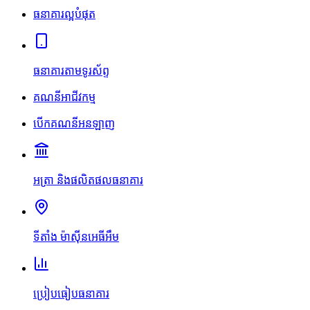
ធនាគារល្អបំផុត
ធនាគារតាមទូរស័ព្ទ
គណនីអាជីវកម្ម
បើកគណនីអនឡាញ
អត្រា និងផលិតផលធនាគារ
ទីតាំង ម៉ាស៊ីនអេធីអឹម
ប្រៀបធៀបធនាគារ