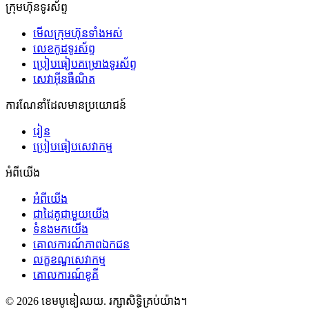
ក្រុមហ៊ុនទូរស័ព្ទ
មើលក្រុមហ៊ុនទាំងអស់
លេខកូដទូរស័ព្ទ
ប្រៀបធៀបគម្រោងទូរស័ព្ទ
សេវាអ៊ីនធឺណិត
ការណែនាំដែលមានប្រយោជន៍
រៀន
ប្រៀបធៀបសេវាកម្ម
អំពីយើង
អំពីយើង
ជាដៃគូជាមួយយើង
ទំនងមកយើង
គោលការណ៍ភាពឯកជន
លក្ខខណ្ឌសេវាកម្ម
គោលការណ៍ខូគី
©
2026
ខេមបូឌៀឈយ
.
រក្សាសិទ្ធិគ្រប់យ៉ាង។