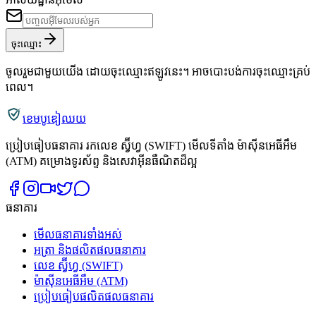
ចុះឈ្មោះ
ចូលរួមជាមួយយើង ដោយចុះឈ្មោះឥឡូវនេះ។ អាចបោះបង់ការចុះឈ្មោះគ្រប់
ពេល។
ខេមបូឌៀឈយ
ប្រៀបធៀបធនាគារ រកលេខ ស្វ៊ីហ្វ (SWIFT) មើលទីតាំង ម៉ាស៊ីនអេធីអឹម
(ATM) គម្រោងទូរស័ព្ទ និងសេវាអ៊ីនធឺណិតដ៏ល្អ
ធនាគារ
មើលធនាគារទាំងអស់
អត្រា និងផលិតផលធនាគារ
លេខ ស្វ៊ីហ្វ (SWIFT)
ម៉ាស៊ីនអេធីអឹម (ATM)
ប្រៀបធៀបផលិតផលធនាគារ