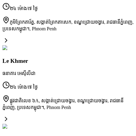
២៤ ម៉ោង/៧ ថ្ងៃ
ភូមិ​ព្រែកតារ័ត្ន, សង្កាត់​ព្រែកតាសេក, ខណ្ឌ​ជ្រោយចង្វារ, រាជធានី​ភ្នំពេញ,
ប្រទេស​កម្ពុជា។
,
Phnom Penh
Le Khmer
ធនាគារ អេស៊ីលីដា
២៤ ម៉ោង/៧ ថ្ងៃ
ផ្លូវជាតិ​លេខ ៦A, សង្កាត់​ជ្រោយចង្វារ, ខណ្ឌ​ជ្រោយចង្វារ, រាជធានី​
ភ្នំពេញ, ប្រទេស​កម្ពុជា។
,
Phnom Penh