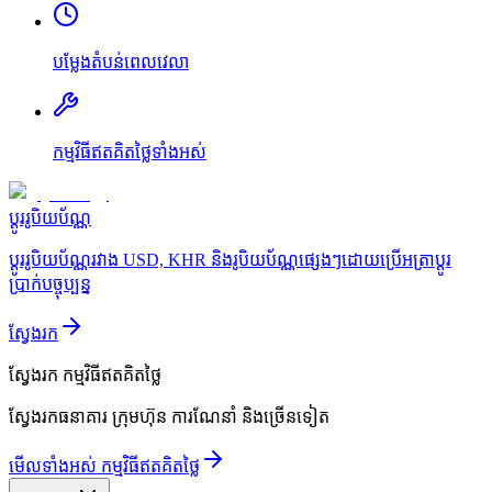
បម្លែងតំបន់ពេលវេលា
កម្មវិធីឥតគិតថ្លៃទាំងអស់
ប្ដូររូបិយប័ណ្ណ
ប្ដូររូបិយប័ណ្ណរវាង USD, KHR និងរូបិយប័ណ្ណផ្សេងៗដោយប្រើអត្រាប្ដូរ
ប្រាក់បច្ចុប្បន្ន
ស្វែងរក
ស្វែងរក
កម្មវិធីឥតគិតថ្លៃ
ស្វែងរកធនាគារ ក្រុមហ៊ុន ការណែនាំ និងច្រើនទៀត
មើលទាំងអស់ កម្មវិធីឥតគិតថ្លៃ