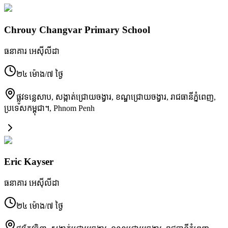
Chrouy Changvar Primary School
ធនាគារ អេស៊ីលីដា
២៤ ម៉ោង/៧ ថ្ងៃ
ផ្លូវ​ទន្លេសាប, សង្កាត់​ជ្រោយចង្វារ, ខណ្ឌ​ជ្រោយចង្វារ, រាជធានី​ភ្នំពេញ,
ប្រទេស​កម្ពុជា។
,
Phnom Penh
Eric Kayser
ធនាគារ អេស៊ីលីដា
២៤ ម៉ោង/៧ ថ្ងៃ