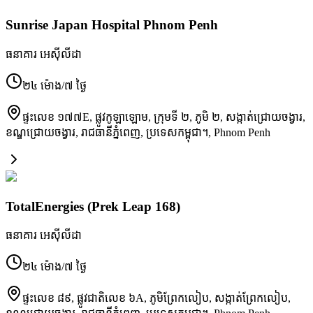
Sunrise Japan Hospital Phnom Penh
ធនាគារ អេស៊ីលីដា
២៤ ម៉ោង/៧ ថ្ងៃ
ផ្ទះ​លេខ ១៧៧E, ផ្លូវ​កូឡាឡោម, ក្រុម​ទី ២, ភូមិ​ ២, សង្កាត់​ជ្រោយចង្វារ,
ខណ្ឌ​ជ្រោយចង្វារ, រាជធានី​ភ្នំពេញ, ប្រទេស​កម្ពុជា។
,
Phnom Penh
TotalEnergies (Prek Leap 168)
ធនាគារ អេស៊ីលីដា
២៤ ម៉ោង/៧ ថ្ងៃ
ផ្ទះ​លេខ ៨៩, ផ្លូវជាតិ​លេខ ៦A, ភូមិ​ព្រែកលៀប, សង្កាត់​ព្រែកលៀប,