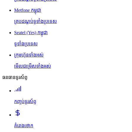
Metfone កម្ពុជា
គ្របដណ្តប់ទូទាំងប្រទេស
Seatel (Yes) កម្ពុជា
ទូទាំងប្រទេស
ក្រុមហ៊ុនទាំងអស់
មើលជម្រើសទាំងអស់
ធនធានទូរស័ព្ទ
កញ្ចប់ទូរស័ព្ទ
គំរោងថោក