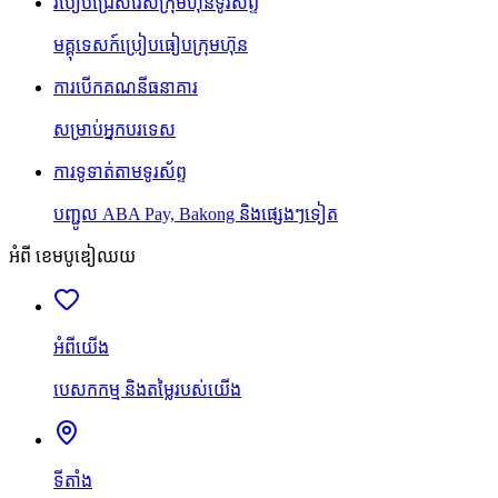
របៀបជ្រើសរើសក្រុមហ៊ុនទូរស័ព្ទ
មគ្គុទេសក៍ប្រៀបធៀបក្រុមហ៊ុន
ការបើកគណនីធនាគារ
សម្រាប់អ្នកបរទេស
ការទូទាត់តាមទូរស័ព្ទ
បញ្ជូល ABA Pay, Bakong និងផ្សេងៗទៀត
អំពី ខេមបូឌៀឈយ
អំពីយើង
បេសកកម្ម និងតម្លៃរបស់យើង
ទីតាំង