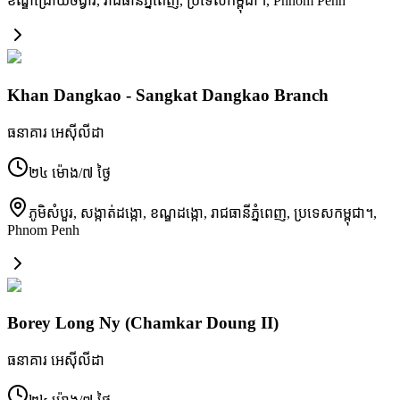
ខណ្ឌ​ជ្រោយចង្វារ, រាជធានី​ភ្នំពេញ, ប្រទេស​កម្ពុជា។
,
Phnom Penh
Khan Dangkao - Sangkat Dangkao Branch
ធនាគារ អេស៊ីលីដា
២៤ ម៉ោង/៧ ថ្ងៃ
ភូមិ​សំបួរ, សង្កាត់​ដង្កោ, ខណ្ឌ​ដង្កោ, រាជធានី​ភ្នំពេញ, ប្រទេស​កម្ពុជា។
,
Phnom Penh
Borey Long Ny (Chamkar Doung II)
ធនាគារ អេស៊ីលីដា