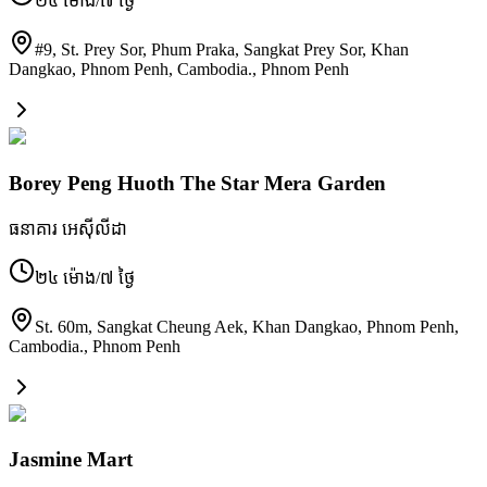
២៤ ម៉ោង/៧ ថ្ងៃ
#9, St. Prey Sor, Phum Praka, Sangkat Prey Sor, Khan
Dangkao, Phnom Penh, Cambodia.
,
Phnom Penh
Borey Peng Huoth The Star Mera Garden
ធនាគារ អេស៊ីលីដា
២៤ ម៉ោង/៧ ថ្ងៃ
St. 60m, Sangkat Cheung Aek, Khan Dangkao, Phnom Penh,
Cambodia.
,
Phnom Penh
Jasmine Mart