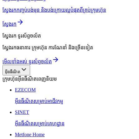
ស្វែងរកកញ្ចប់បង់មុន និងបង់ក្រោយល្អបំផុតពីគ្រប់ក្រុមហ៊ុន
ស្វែងរក
ស្វែងរក
ទូរស័ព្ទចល័ត
ស្វែងរកធនាគារ ក្រុមហ៊ុន ការណែនាំ និងច្រើនទៀត
មើលទាំងអស់ ទូរស័ព្ទចល័ត
អ៊ីនធឺណិត
ក្រុមហ៊ុនអ៊ីនធឺណិតពេញនិយម
EZECOM
អ៊ីនធឺណិតសម្រាប់អាជីវកម្ម
SINET
អ៊ីនធឺណិតសម្រាប់គេហដ្ឋាន
Metfone Home