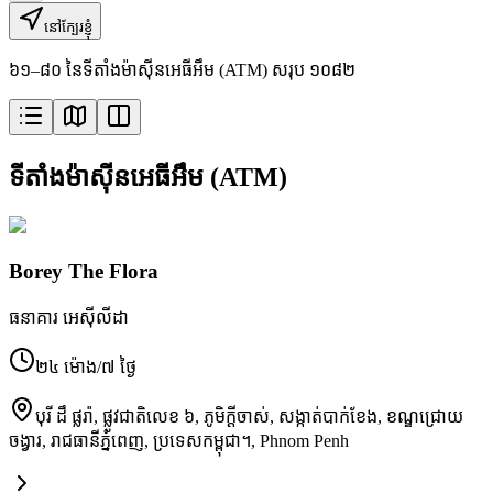
នៅក្បែរខ្ញុំ
៦១–៨០ នៃទីតាំងម៉ាស៊ីនអេធីអឹម (ATM) សរុប ១០៨២
ទីតាំងម៉ាស៊ីនអេធីអឹម (ATM)
Borey The Flora
ធនាគារ អេស៊ីលីដា
២៤ ម៉ោង/៧ ថ្ងៃ
បុរី ដឹ ផ្លរ៉ា, ផ្លូវជាតិ​លេខ ៦, ភូមិ​ក្ដីចាស់, សង្កាត់​បាក់ខែង, ខណ្ឌ​ជ្រោយ
ចង្វារ, រាជធានី​ភ្នំពេញ, ប្រទេស​កម្ពុជា។
,
Phnom Penh