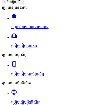
ប្រៀបធៀប
ប្រៀបធៀបធនាគារ
អត្រា និងផលិតផលធនាគារ
ប្រៀបធៀបធនាគារ
ប្រៀបធៀបទូរស័ព្ទ
ប្រៀបធៀបកញ្ចប់ទូរស័ព្ទ
ប្រៀបធៀបអ៊ីនធឺណិត
ប្រៀបធៀបអ៊ីនធឺណិត