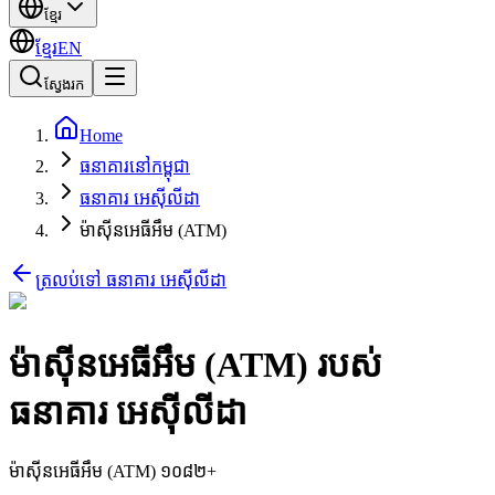
ខ្មែរ
ខ្មែរ
EN
ស្វែងរក
Home
ធនាគារនៅកម្ពុជា
ធនាគារ អេស៊ីលីដា
ម៉ាស៊ីនអេធីអឹម (ATM)
ត្រលប់ទៅ ធនាគារ អេស៊ីលីដា
ម៉ាស៊ីនអេធីអឹម (ATM) របស់
ធនាគារ អេស៊ីលីដា
ម៉ាស៊ីនអេធីអឹម (ATM) ១០៨២+