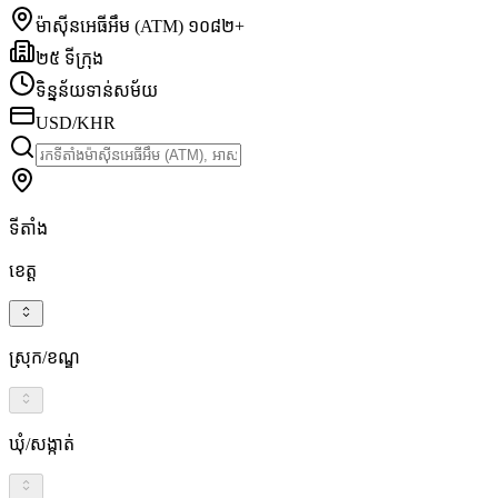
ម៉ាស៊ីនអេធីអឹម (ATM) ១០៨២+
២៥ ទីក្រុង
ទិន្នន័យទាន់សម័យ
USD/KHR
ទីតាំង
ខេត្ត
ស្រុក/ខណ្ឌ
ឃុំ/សង្កាត់