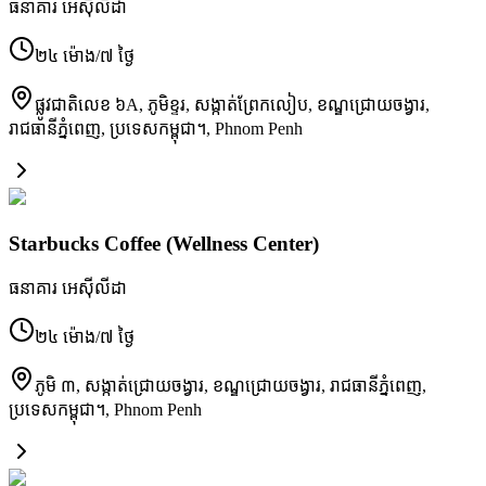
ធនាគារ អេស៊ីលីដា
២៤ ម៉ោង/៧ ថ្ងៃ
ផ្លូវជាតិ​លេខ ៦A, ភូមិ​ខ្ទរ, សង្កាត់​ព្រែកលៀប, ខណ្ឌ​ជ្រោយចង្វារ,
រាជធានី​ភ្នំពេញ, ប្រទេស​កម្ពុជា។
,
Phnom Penh
Starbucks Coffee (Wellness Center)
ធនាគារ អេស៊ីលីដា
២៤ ម៉ោង/៧ ថ្ងៃ
ភូមិ​ ៣, សង្កាត់​ជ្រោយចង្វារ, ខណ្ឌ​ជ្រោយចង្វារ, រាជធានី​ភ្នំពេញ,
ប្រទេស​កម្ពុជា។
,
Phnom Penh