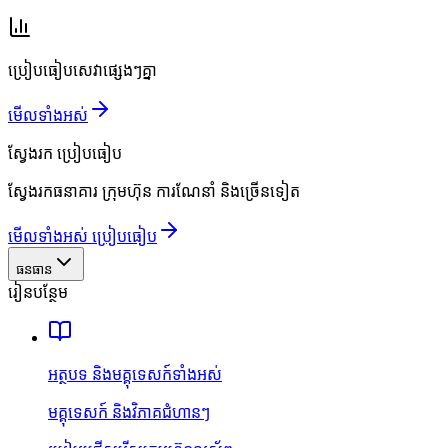
ប្រៀបធៀបសេវាផ្សេងៗគ្នា
មើលទាំងអស់
ស្វែងរក
ប្រៀបធៀប
ស្វែងរកធនាគារ ក្រុមហ៊ុន ការណែនាំ និងច្រើនទៀត
មើលទាំងអស់ ប្រៀបធៀប
ធនធាន
រៀនបន្ថែម
អត្ថបទ និងមគ្គុទេសក៍ទាំងអស់
មគ្គុទេសក៍ និងវិភាគជំហានៗ