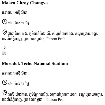
Makro Chroy Changva
ធនាគារ អេស៊ីលីដា
២៤ ម៉ោង/៧ ថ្ងៃ
ផ្លូវជាតិ​លេខ ៦, ភូមិ​បាក់ខែងលើ, សង្កាត់​បាក់ខែង, ខណ្ឌ​ជ្រោយចង្វារ,
រាជធានី​ភ្នំពេញ, ប្រទេស​កម្ពុជា។
,
Phnom Penh
Morodok Techo National Stadium
ធនាគារ អេស៊ីលីដា
២៤ ម៉ោង/៧ ថ្ងៃ
ផ្លូវ​លី យ៉ុងផាត់, ភូមិ​ព្រែកតារ័ត្ន, សង្កាត់​ព្រែកតាសេក, ខណ្ឌ​ជ្រោយចង្វារ,
រាជធានី​ភ្នំពេញ, ប្រទេស​កម្ពុជា។
,
Phnom Penh