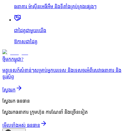
ធនាគារ ម៉ាស៊ីនអេធីអឹម និងទីតាំងគ្រប់គ្រងផ្សេងៗ
ជាដៃគូជាមួយយើង
ឱកាសជាដៃគូ
ថ្មីមកកម្ពុជា?
មគ្គុទេសក៍សំខាន់ៗសម្រាប់អ្នកបរទេស និងទេសចរអំពីសេវាធនាគារ និង
ទូរស័ព្ទ
ស្វែងរក
ស្វែងរក
ធនធាន
ស្វែងរកធនាគារ ក្រុមហ៊ុន ការណែនាំ និងច្រើនទៀត
មើលទាំងអស់ ធនធាន