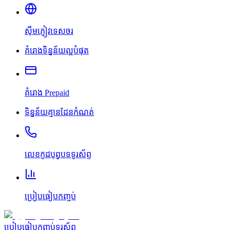
ស៊ីមភ្ញៀវទេសចរ
គំរោងទិន្នន័យល្អបំផុត
គំរោង Prepaid
ទិន្នន័យគ្មានដែនកំណត់
លេខកូដបុព្វបទទូរស័ព្ទ
ប្រៀបធៀបកញ្ចប់
ប្រៀបធៀបកញ្ចប់ទូរស័ព្ទ