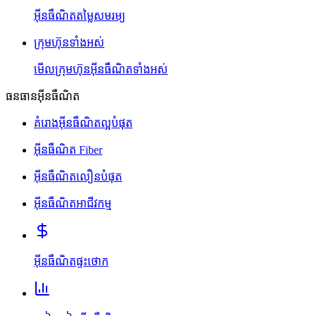
អ៊ីនធឺណិតតម្លៃសមរម្យ
ក្រុមហ៊ុនទាំងអស់
មើលក្រុមហ៊ុនអ៊ីនធឺណិតទាំងអស់
ធនធានអ៊ីនធឺណិត
គំរោងអ៊ីនធឺណិតល្អបំផុត
អ៊ីនធឺណិត Fiber
អ៊ីនធឺណិតលឿនបំផុត
អ៊ីនធឺណិតអាជីវកម្ម
អ៊ីនធឺណិតផ្ទះថោក