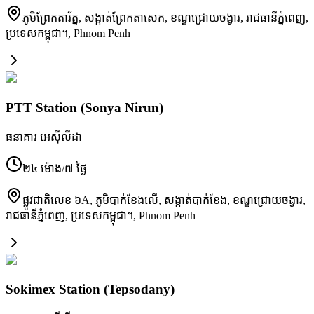
ភូមិ​ព្រែកតារ័ត្ន, សង្កាត់​ព្រែកតាសេក, ខណ្ឌ​ជ្រោយចង្វារ, រាជធានី​ភ្នំពេញ,
ប្រទេស​កម្ពុជា។
,
Phnom Penh
PTT Station (Sonya Nirun)
ធនាគារ អេស៊ីលីដា
២៤ ម៉ោង/៧ ថ្ងៃ
ផ្លូវជាតិ​លេខ ៦A, ភូមិ​បាក់ខែងលើ, សង្កាត់​បាក់ខែង, ខណ្ឌ​ជ្រោយចង្វារ,
រាជធានី​ភ្នំពេញ, ប្រទេស​កម្ពុជា។
,
Phnom Penh
Sokimex Station (Tepsodany)