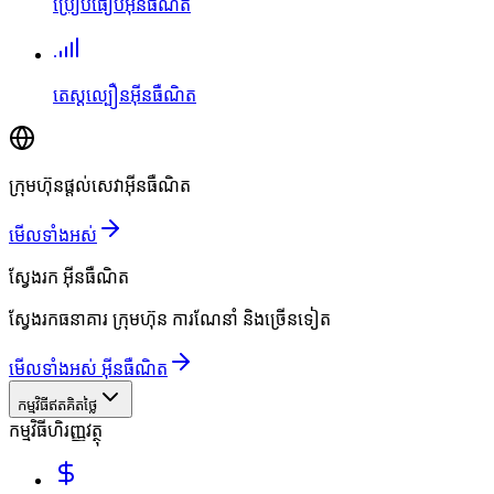
ប្រៀបធៀបអ៊ីនធឺណិត
តេស្តល្បឿនអ៊ីនធឺណិត
ក្រុមហ៊ុនផ្តល់សេវាអ៊ីនធឺណិត
មើលទាំងអស់
ស្វែងរក
អ៊ីនធឺណិត
ស្វែងរកធនាគារ ក្រុមហ៊ុន ការណែនាំ និងច្រើនទៀត
មើលទាំងអស់ អ៊ីនធឺណិត
កម្មវិធីឥតគិតថ្លៃ
កម្មវិធីហិរញ្ញវត្ថុ