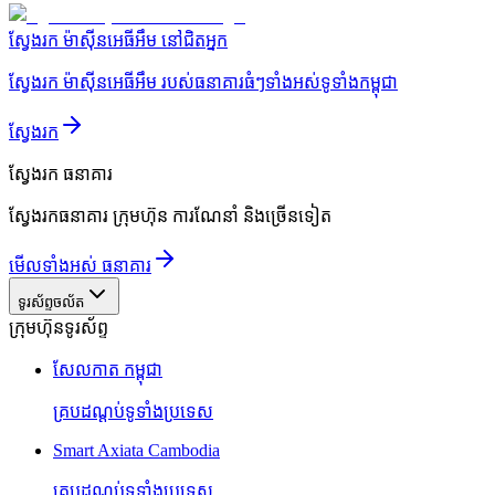
ស្វែងរក ម៉ាស៊ីនអេធីអឹម នៅជិតអ្នក
ស្វែងរក ម៉ាស៊ីនអេធីអឹម របស់ធនាគារធំៗទាំងអស់ទូទាំងកម្ពុជា
ស្វែងរក
ស្វែងរក
ធនាគារ
ស្វែងរកធនាគារ ក្រុមហ៊ុន ការណែនាំ និងច្រើនទៀត
មើលទាំងអស់ ធនាគារ
ទូរស័ព្ទចល័ត
ក្រុមហ៊ុនទូរស័ព្ទ
សែលកាត កម្ពុជា
គ្របដណ្តប់ទូទាំងប្រទេស
Smart Axiata Cambodia
គ្របដណ្តប់ទូទាំងប្រទេស