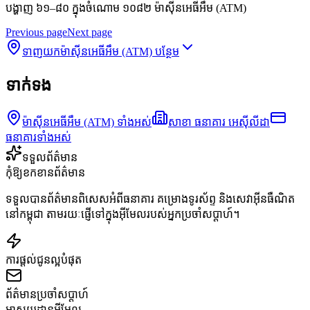
បង្ហាញ ៦១–៨០ ក្នុងចំណោម ១០៨២ ម៉ាស៊ីនអេធីអឹម (ATM)
Previous page
Next page
ទាញយកម៉ាស៊ីនអេធីអឹម (ATM) បន្ថែម
ទាក់ទង
ម៉ាស៊ីនអេធីអឹម (ATM) ទាំងអស់
សាខា ធនាគារ អេស៊ីលីដា
ធនាគារទាំងអស់
ទទួលព័ត៌មាន
កុំឱ្យខកខានព័ត៌មាន
ទទួលបានព័ត៌មានពិសេសអំពីធនាគារ គម្រោងទូរស័ព្ទ និងសេវាអ៊ីនធឺណិត
នៅកម្ពុជា តាមរយៈផ្ញើទៅក្នុងអ៊ីមែលរបស់អ្នកប្រចាំសប្តាហ៍។
ការផ្តល់ជូនល្អបំផុត
ព័ត៌មានប្រចាំសប្តាហ៍
អាសយដ្ឋានអ៊ីមែល