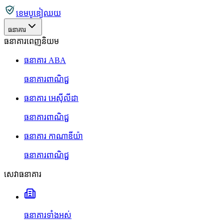
ខេមបូឌៀឈយ
ធនាគារ
ធនាគារពេញនិយម
ធនាគារ ABA
ធនាគារពាណិជ្ជ
ធនាគារ អេស៊ីលីដា
ធនាគារពាណិជ្ជ
ធនាគារ កាណាឌីយ៉ា
ធនាគារពាណិជ្ជ
សេវាធនាគារ
ធនាគារទាំងអស់