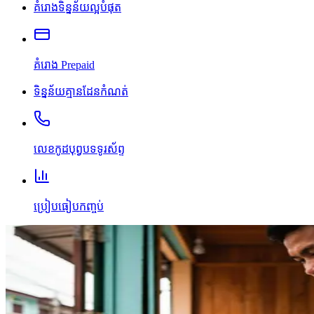
គំរោងទិន្នន័យល្អបំផុត
គំរោង Prepaid
ទិន្នន័យគ្មានដែនកំណត់
លេខកូដបុព្វបទទូរស័ព្ទ
ប្រៀបធៀបកញ្ចប់