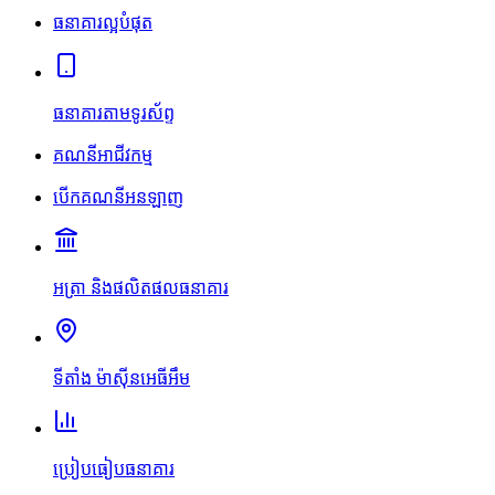
ធនាគារល្អបំផុត
ធនាគារតាមទូរស័ព្ទ
គណនីអាជីវកម្ម
បើកគណនីអនឡាញ
អត្រា និងផលិតផលធនាគារ
ទីតាំង ម៉ាស៊ីនអេធីអឹម
ប្រៀបធៀបធនាគារ