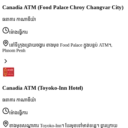
Canadia ATM (Food Palace Chroy Changvar City)
ធនាគារ កាណាឌីយ៉ា
ម៉ោងធ្វើការ
នៅទីក្រុងជ្រោយចង្វារ ខាងមុខ Food Palace ក្នុងបន្ទប់ ATM។
,
Phnom Penh
Canadia ATM (Toyoko-Inn Hotel)
ធនាគារ កាណាឌីយ៉ា
ម៉ោងធ្វើការ
ខាងមុខសណ្ឋាគារ Toyoko-Inn។ បែរមុខទៅមាត់ទន្លេ។ ទ្វារក្រោយ