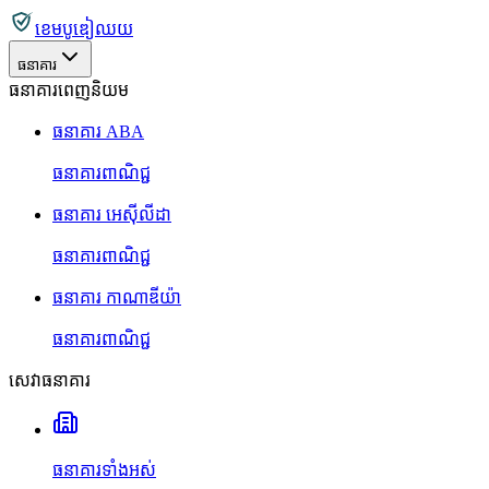
ខេមបូឌៀឈយ
ធនាគារ
ធនាគារពេញនិយម
ធនាគារ ABA
ធនាគារពាណិជ្ជ
ធនាគារ អេស៊ីលីដា
ធនាគារពាណិជ្ជ
ធនាគារ កាណាឌីយ៉ា
ធនាគារពាណិជ្ជ
សេវាធនាគារ
ធនាគារទាំងអស់