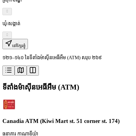
ឃុំ/សង្កាត់
នៅក្បែរខ្ញុំ
១២១–១៤០ នៃទីតាំងម៉ាស៊ីនអេធីអឹម (ATM) សរុប ២៦៩
ទីតាំងម៉ាស៊ីនអេធីអឹម (ATM)
Canadia ATM (Kiwi Mart st. 51 corner st. 174)
ធនាគារ កាណាឌីយ៉ា