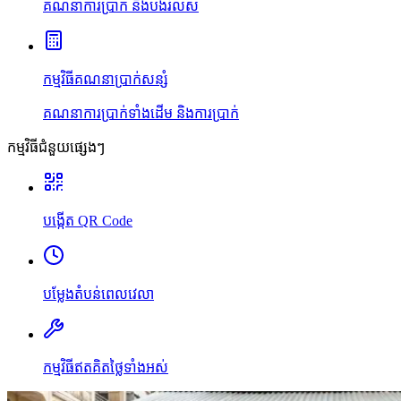
គណនាការប្រាក់ និងបង់រំលស់
កម្មវិធីគណនាប្រាក់សន្សំ
គណនាការប្រាក់ទាំងដើម និងការប្រាក់
កម្មវិធីជំនួយផ្សេងៗ
បង្កើត QR Code
បម្លែងតំបន់ពេលវេលា
កម្មវិធីឥតគិតថ្លៃទាំងអស់