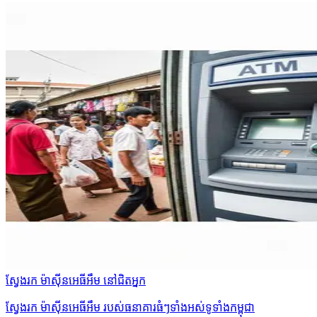
ស្វែងរក ម៉ាស៊ីនអេធីអឹម នៅជិតអ្នក
ស្វែងរក ម៉ាស៊ីនអេធីអឹម របស់ធនាគារធំៗទាំងអស់ទូទាំងកម្ពុជា