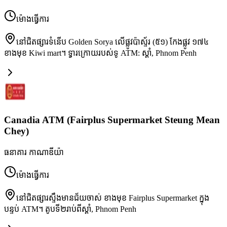
ម៉ោងធ្វើការ
នៅជិតផ្សារទំនើប Golden Sorya លើផ្លូវប៉ាស្ទ័រ (៥១) កែងផ្លូវ ១៧៤
ខាងមុខ Kiwi mart។ ទ្វារក្រោយរបស់​ទូ ATM: ស្ដាំ
,
Phnom Penh
Canadia ATM (Fairplus Supermarket Steung Mean
Chey)
ធនាគារ កាណាឌីយ៉ា
ម៉ោងធ្វើការ
នៅជិតផ្សារស្ទឹងមានជ័យចាស់ ខាងមុខ Fairplus Supermarket ក្នុង
បន្ទប់ ATM។ តូបទី២រាប់ពីស្តាំ
,
Phnom Penh