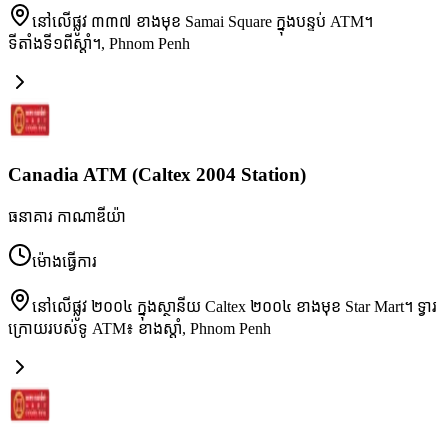
នៅលើផ្លូវ ៣៣៧ ខាងមុខ Samai Square ក្នុងបន្ទប់ ATM។
ទីតាំងទី១ពីស្តាំ។
,
Phnom Penh
Canadia ATM (Caltex 2004 Station)
ធនាគារ កាណាឌីយ៉ា
ម៉ោងធ្វើការ
នៅលើផ្លូវ ២០០៤ ក្នុងស្ថានីយ Caltex ២០០៤ ខាងមុខ Star Mart។ ទ្វារ
ក្រោយរបស់ទូ ATM៖ ខាងស្តាំ
,
Phnom Penh