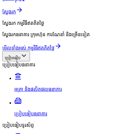
ស្វែងរក
ស្វែងរក
កម្មវិធីឥតគិតថ្លៃ
ស្វែងរកធនាគារ ក្រុមហ៊ុន ការណែនាំ និងច្រើនទៀត
មើលទាំងអស់ កម្មវិធីឥតគិតថ្លៃ
ប្រៀបធៀប
ប្រៀបធៀបធនាគារ
អត្រា និងផលិតផលធនាគារ
ប្រៀបធៀបធនាគារ
ប្រៀបធៀបទូរស័ព្ទ