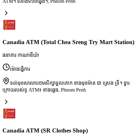
ATM។ ទីតាំងទី១ពីឆ្វេង។
,
Phnom Penh
Canadia ATM (Total Chea Sreng Try Mart Station)
ធនាគារ កាណាឌីយ៉ា
ម៉ោងធ្វើការ
ទល់មុខសាលាបឋមសិក្សាទួលគោក ខាងមុខម៉ាត ជា ស្រេង ទ្រី។ ទ្វារ
ក្រោយរបស់ទូ ATM៖ ខាងឆ្វេង
,
Phnom Penh
Canadia ATM (SR Clothes Shop)