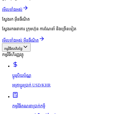
មើលទាំងអស់
ស្វែងរក
អ៊ីនធឺណិត
ស្វែងរកធនាគារ ក្រុមហ៊ុន ការណែនាំ និងច្រើនទៀត
មើលទាំងអស់ អ៊ីនធឺណិត
កម្មវិធីឥតគិតថ្លៃ
កម្មវិធីហិរញ្ញវត្ថុ
ប្ដូររូបិយប័ណ្ណ
អត្រាប្ដូរប្រាក់ USD/KHR
កម្មវិធីគណនាប្រាក់កម្ចី