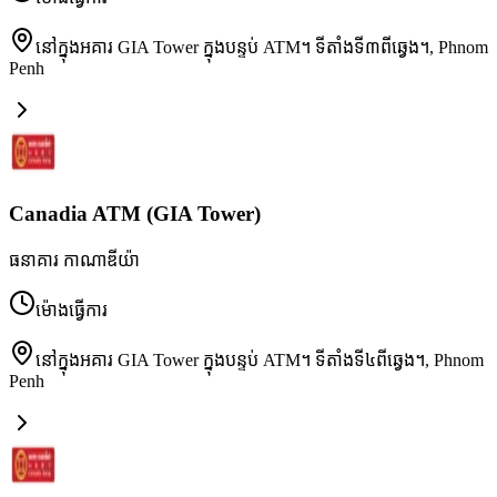
នៅក្នុងអគារ GIA Tower ក្នុងបន្ទប់ ATM។ ទីតាំងទី៣ពីឆ្វេង។
,
Phnom
Penh
Canadia ATM (GIA Tower)
ធនាគារ កាណាឌីយ៉ា
ម៉ោងធ្វើការ
នៅក្នុងអគារ GIA Tower ក្នុងបន្ទប់ ATM។ ទីតាំងទី៤ពីឆ្វេង។
,
Phnom
Penh