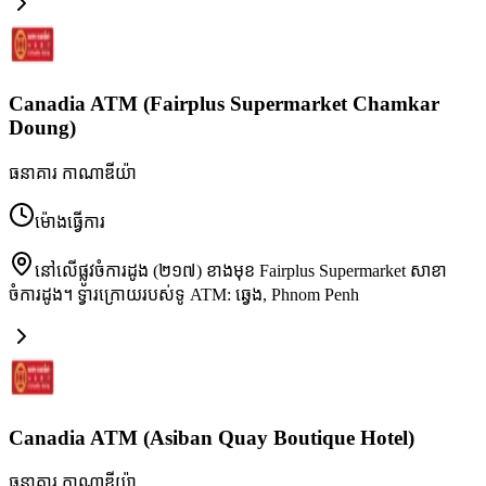
Canadia ATM (Fairplus Supermarket Chamkar
Doung)
ធនាគារ កាណាឌីយ៉ា
ម៉ោងធ្វើការ
នៅលើផ្លូវចំការដូង (២១៧) ខាងមុខ Fairplus Supermarket សាខា
ចំការដូង។ ទ្វារក្រោយរបស់​ទូ ATM: ឆ្វេង
,
Phnom Penh
Canadia ATM (Asiban Quay Boutique Hotel)
ធនាគារ កាណាឌីយ៉ា