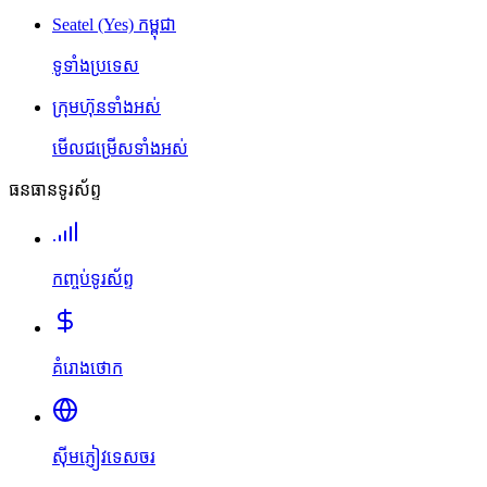
Seatel (Yes) កម្ពុជា
ទូទាំងប្រទេស
ក្រុមហ៊ុនទាំងអស់
មើលជម្រើសទាំងអស់
ធនធានទូរស័ព្ទ
កញ្ចប់ទូរស័ព្ទ
គំរោងថោក
ស៊ីមភ្ញៀវទេសចរ