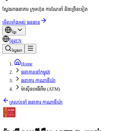
ស្វែងរកធនាគារ ក្រុមហ៊ុន ការណែនាំ និងច្រើនទៀត
មើលទាំងអស់ ធនធាន
ខ្មែរ
ខ្មែរ
EN
ស្វែងរក
Home
ធនាគារនៅកម្ពុជា
ធនាគារ កាណាឌីយ៉ា
ម៉ាស៊ីនអេធីអឹម (ATM)
ត្រលប់ទៅ ធនាគារ កាណាឌីយ៉ា