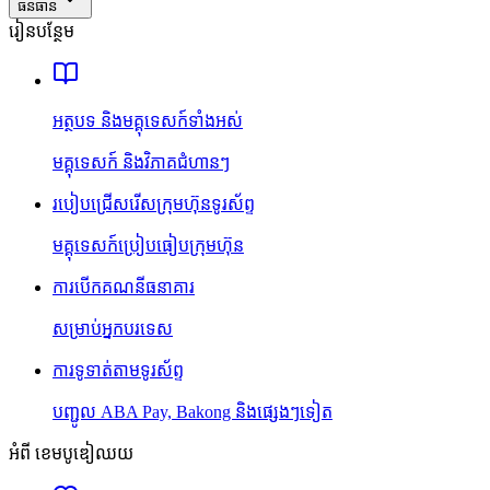
ធនធាន
រៀនបន្ថែម
អត្ថបទ និងមគ្គុទេសក៍ទាំងអស់
មគ្គុទេសក៍ និងវិភាគជំហានៗ
របៀបជ្រើសរើសក្រុមហ៊ុនទូរស័ព្ទ
មគ្គុទេសក៍ប្រៀបធៀបក្រុមហ៊ុន
ការបើកគណនីធនាគារ
សម្រាប់អ្នកបរទេស
ការទូទាត់តាមទូរស័ព្ទ
បញ្ជូល ABA Pay, Bakong និងផ្សេងៗទៀត
អំពី ខេមបូឌៀឈយ