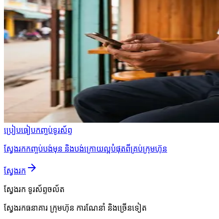
ប្រៀបធៀបកញ្ចប់ទូរស័ព្ទ
ស្វែងរកកញ្ចប់បង់មុន និងបង់ក្រោយល្អបំផុតពីគ្រប់ក្រុមហ៊ុន
ស្វែងរក
ស្វែងរក
ទូរស័ព្ទចល័ត
ស្វែងរកធនាគារ ក្រុមហ៊ុន ការណែនាំ និងច្រើនទៀត