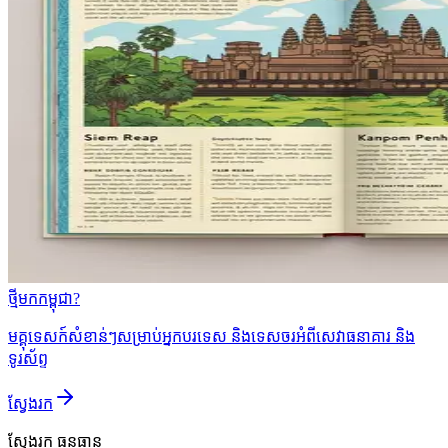
ថ្មីមកកម្ពុជា?
មគ្គុទេសក៍សំខាន់ៗសម្រាប់អ្នកបរទេស និងទេសចរអំពីសេវាធនាគារ និង
ទូរស័ព្ទ
ស្វែងរក
ស្វែងរក
ធនធាន