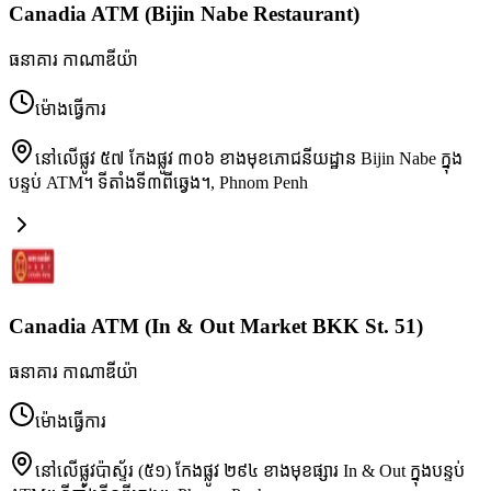
Canadia ATM (Bijin Nabe Restaurant)
ធនាគារ កាណាឌីយ៉ា
ម៉ោងធ្វើការ
នៅលើផ្លូវ ៥៧ កែងផ្លូវ ៣០៦ ខាងមុខភោជនីយដ្ឋាន Bijin Nabe ក្នុង
បន្ទប់ ATM។ ទីតាំងទី៣ពីឆ្វេង។
,
Phnom Penh
Canadia ATM (In & Out Market BKK St. 51)
ធនាគារ កាណាឌីយ៉ា
ម៉ោងធ្វើការ
នៅលើផ្លូវប៉ាស្ទ័រ (៥១) កែងផ្លូវ ២៩៤ ខាងមុខផ្សារ In & Out ក្នុងបន្ទប់