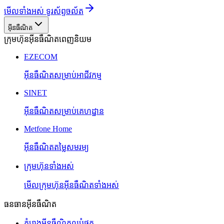
មើលទាំងអស់ ទូរស័ព្ទចល័ត
អ៊ីនធឺណិត
ក្រុមហ៊ុនអ៊ីនធឺណិតពេញនិយម
EZECOM
អ៊ីនធឺណិតសម្រាប់អាជីវកម្ម
SINET
អ៊ីនធឺណិតសម្រាប់គេហដ្ឋាន
Metfone Home
អ៊ីនធឺណិតតម្លៃសមរម្យ
ក្រុមហ៊ុនទាំងអស់
មើលក្រុមហ៊ុនអ៊ីនធឺណិតទាំងអស់
ធនធានអ៊ីនធឺណិត
គំរោងអ៊ីនធឺណិតល្អបំផុត