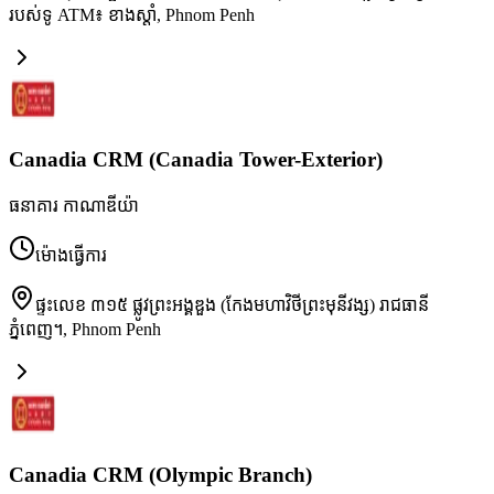
របស់ទូ ATM៖ ខាងស្តាំ
,
Phnom Penh
Canadia CRM (Canadia Tower-Exterior)
ធនាគារ កាណាឌីយ៉ា
ម៉ោងធ្វើការ
ផ្ទះលេខ ៣១៥ ផ្លូវព្រះអង្គឌួង (កែងមហាវិថីព្រះមុនីវង្ស) រាជធានី
ភ្នំពេញ។
,
Phnom Penh
Canadia CRM (Olympic Branch)