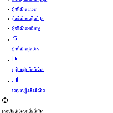
អ៊ីនធឺណិត Fiber
អ៊ីនធឺណិតលឿនបំផុត
អ៊ីនធឺណិតអាជីវកម្ម
អ៊ីនធឺណិតផ្ទះថោក
ប្រៀបធៀបអ៊ីនធឺណិត
តេស្តល្បឿនអ៊ីនធឺណិត
ក្រុមហ៊ុនផ្តល់សេវាអ៊ីនធឺណិត