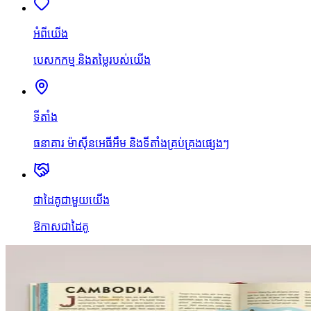
អំពីយើង
បេសកកម្ម និងតម្លៃរបស់យើង
ទីតាំង
ធនាគារ ម៉ាស៊ីនអេធីអឹម និងទីតាំងគ្រប់គ្រងផ្សេងៗ
ជាដៃគូជាមួយយើង
ឱកាសជាដៃគូ