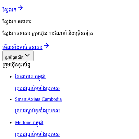
ស្វែងរក
ស្វែងរក
ធនាគារ
ស្វែងរកធនាគារ ក្រុមហ៊ុន ការណែនាំ និងច្រើនទៀត
មើលទាំងអស់ ធនាគារ
ទូរស័ព្ទចល័ត
ក្រុមហ៊ុនទូរស័ព្ទ
សែលកាត កម្ពុជា
គ្របដណ្តប់ទូទាំងប្រទេស
Smart Axiata Cambodia
គ្របដណ្តប់ទូទាំងប្រទេស
Metfone កម្ពុជា
គ្របដណ្តប់ទូទាំងប្រទេស