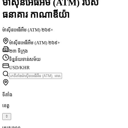
ម៉ាស៊ីនអេធីអឹម (ATM) របស់
ធនាគារ កាណាឌីយ៉ា
ម៉ាស៊ីនអេធីអឹម (ATM) ២៦៩+
ម៉ាស៊ីនអេធីអឹម (ATM) ២៦៩+
២៣ ទីក្រុង
ទិន្នន័យទាន់សម័យ
USD/KHR
ទីតាំង
ខេត្ត
ស្រុក/ខណ្ឌ