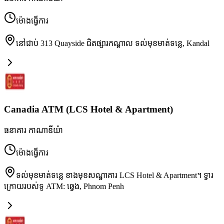
ម៉ោងធ្វើការ
នៅជាប់ 313 Quayside ជិតផ្សារកណ្តាល ទល់មុខមាត់ទន្លេ
,
Kandal
Canadia ATM (LCS Hotel & Apartment)
ធនាគារ កាណាឌីយ៉ា
ម៉ោងធ្វើការ
ទល់មុខមាត់ទន្លេ ខាងមុខសណ្ឋាគារ LCS Hotel & Apartment។ ទ្វារ
ក្រោយរបស់​ទូ ATM: ឆ្វេង
,
Phnom Penh