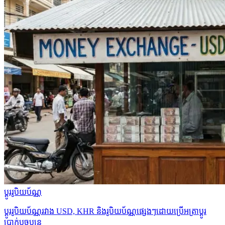
ប្ដូររូបិយប័ណ្ណ
ប្ដូររូបិយប័ណ្ណរវាង USD, KHR និងរូបិយប័ណ្ណផ្សេងៗដោយប្រើអត្រាប្ដូរ
ប្រាក់បច្ចុប្បន្ន