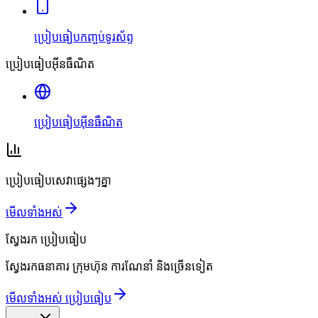
ប្រៀបធៀបកញ្ចប់ទូរស័ព្ទ
ប្រៀបធៀបអ៊ីនធឺណិត
ប្រៀបធៀបអ៊ីនធឺណិត
ប្រៀបធៀបសេវាផ្សេងៗគ្នា
មើលទាំងអស់
ស្វែងរក
ប្រៀបធៀប
ស្វែងរកធនាគារ ក្រុមហ៊ុន ការណែនាំ និងច្រើនទៀត
មើលទាំងអស់ ប្រៀបធៀប