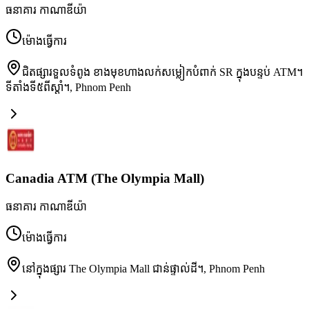
ធនាគារ កាណាឌីយ៉ា
ម៉ោងធ្វើការ
ជិតផ្សារទួលទំពូង ខាងមុខហាងលក់សម្លៀកបំពាក់ SR ក្នុងបន្ទប់ ATM។
ទីតាំងទី៥ពីស្តាំ។
,
Phnom Penh
Canadia ATM (The Olympia Mall)
ធនាគារ កាណាឌីយ៉ា
ម៉ោងធ្វើការ
នៅក្នុងផ្សារ The Olympia Mall ជាន់ផ្ទាល់ដី។
,
Phnom Penh