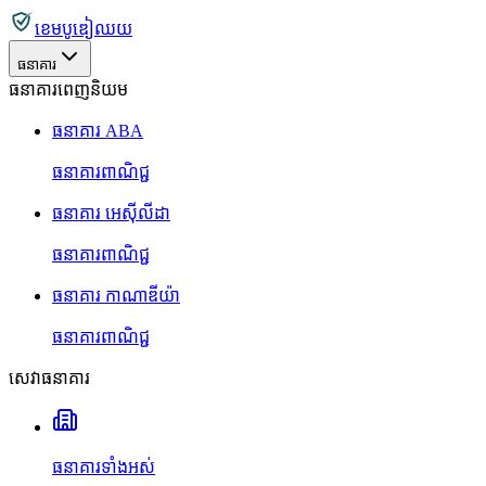
ខេមបូឌៀឈយ
ធនាគារ
ធនាគារពេញនិយម
ធនាគារ ABA
ធនាគារពាណិជ្ជ
ធនាគារ អេស៊ីលីដា
ធនាគារពាណិជ្ជ
ធនាគារ កាណាឌីយ៉ា
ធនាគារពាណិជ្ជ
សេវាធនាគារ
ធនាគារទាំងអស់