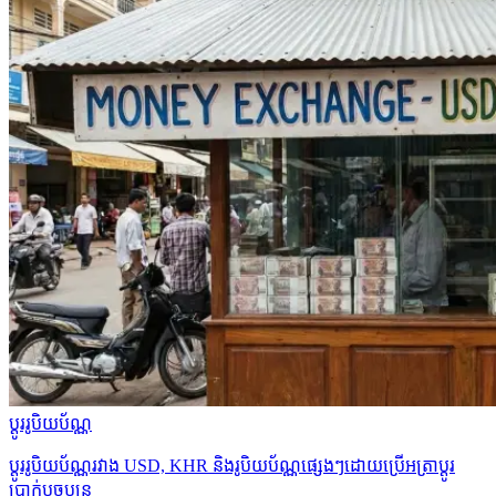
ប្ដូររូបិយប័ណ្ណ
ប្ដូររូបិយប័ណ្ណរវាង USD, KHR និងរូបិយប័ណ្ណផ្សេងៗដោយប្រើអត្រាប្ដូរ
ប្រាក់បច្ចុប្បន្ន