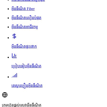
អ៊ីនធឺណិត Fiber
អ៊ីនធឺណិតលឿនបំផុត
អ៊ីនធឺណិតអាជីវកម្ម
អ៊ីនធឺណិតផ្ទះថោក
ប្រៀបធៀបអ៊ីនធឺណិត
តេស្តល្បឿនអ៊ីនធឺណិត
ក្រុមហ៊ុនផ្តល់សេវាអ៊ីនធឺណិត