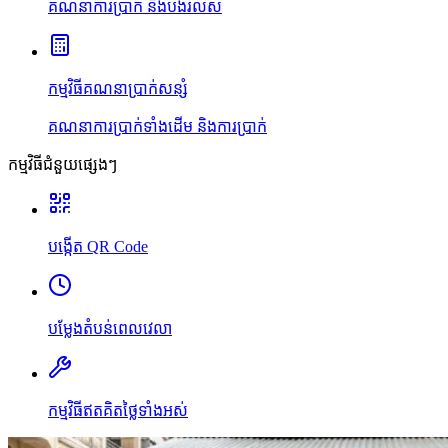
គណនាការប្រាក់ និងបង់រំលស់
កម្មវិធីគណនាប្រាក់សន្សំ
គណនាការប្រាក់ទាំងដើម និងការប្រាក់
កម្មវិធីជំនួយផ្សេងៗ
បង្កើត QR Code
បម្លែងតំបន់ពេលវេលា
កម្មវិធីឥតគិតថ្លៃទាំងអស់