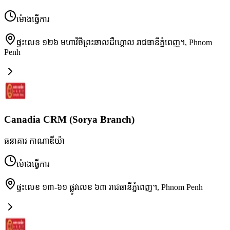
ម៉ោងធ្វើការ
ផ្ទះលេខ ១២៦ មហាវិថីព្រះឆាលដឺហ្គោល រាជធានីភ្នំពេញ។
,
Phnom
Penh
Canadia CRM (Sorya Branch)
ធនាគារ កាណាឌីយ៉ា
ម៉ោងធ្វើការ
ផ្ទះលេខ ១៣-៦១ ផ្លូវលេខ ៦៣ រាជធានីភ្នំពេញ។
,
Phnom Penh