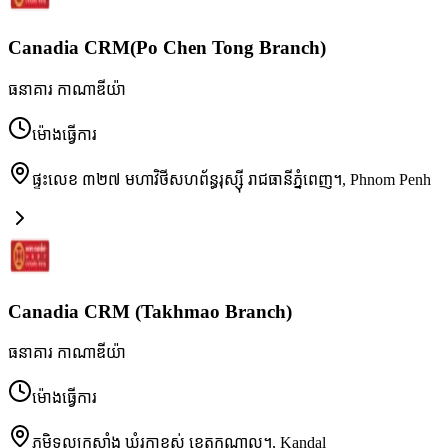
Canadia CRM(Po Chen Tong Branch)
ធនាគារ កាណាឌីយ៉ា
ម៉ោងធ្វើការ
ផ្ទះលេខ ៣២៧ មហាវិថីសហព័ន្ធរុស្ស៊ី រាជធានីភ្នំពេញ។
,
Phnom Penh
Canadia CRM (Takhmao Branch)
ធនាគារ កាណាឌីយ៉ា
ម៉ោងធ្វើការ
ភូមិទួលក្រសាំង ឃុំរកាខ្ពស់ ខេត្តកណ្តាល។
,
Kandal