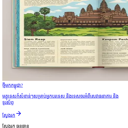
ថ្មីមកកម្ពុជា?
មគ្គុទេសក៍សំខាន់ៗសម្រាប់អ្នកបរទេស និងទេសចរអំពីសេវាធនាគារ និង
ទូរស័ព្ទ
ស្វែងរក
ស្វែងរក
ធនធាន