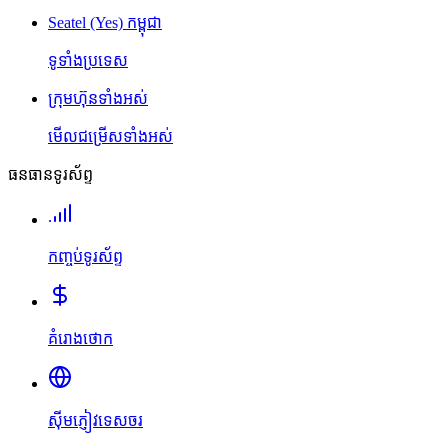
Seatel (Yes) កម្ពុជា
ទូទាំងប្រទេស
ក្រុមហ៊ុនទាំងអស់
មើលជម្រើសទាំងអស់
ធនធានទូរស័ព្ទ
កញ្ចប់ទូរស័ព្ទ
គំរោងថោក
ស៊ីមភ្ញៀវទេសចរ