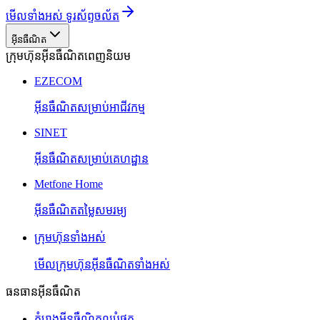
មើលទាំងអស់ ទូរស័ព្ទចល័ត
អ៊ីនធឺណិត
ក្រុមហ៊ុនអ៊ីនធឺណិតពេញនិយម
EZECOM
អ៊ីនធឺណិតសម្រាប់អាជីវកម្ម
SINET
អ៊ីនធឺណិតសម្រាប់គេហដ្ឋាន
Metfone Home
អ៊ីនធឺណិតតម្លៃសមរម្យ
ក្រុមហ៊ុនទាំងអស់
មើលក្រុមហ៊ុនអ៊ីនធឺណិតទាំងអស់
ធនធានអ៊ីនធឺណិត
គំរោងអ៊ីនធឺណិតល្អបំផុត