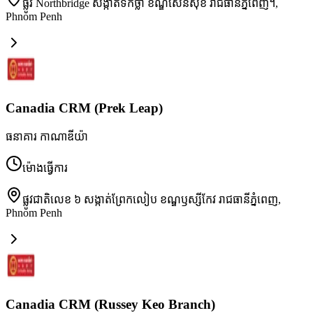
ផ្លូវ Northbridge សង្កាត់ទឹកថ្លា ខណ្ឌសែនសុខ រាជធានីភ្នំពេញ។
,
Phnom Penh
Canadia CRM (Prek Leap)
ធនាគារ កាណាឌីយ៉ា
ម៉ោងធ្វើការ
ផ្លូវជាតិលេខ ៦ សង្កាត់ព្រែកលៀប ខណ្ឌឫស្សីកែវ រាជធានីភ្នំពេញ
,
Phnom Penh
Canadia CRM (Russey Keo Branch)