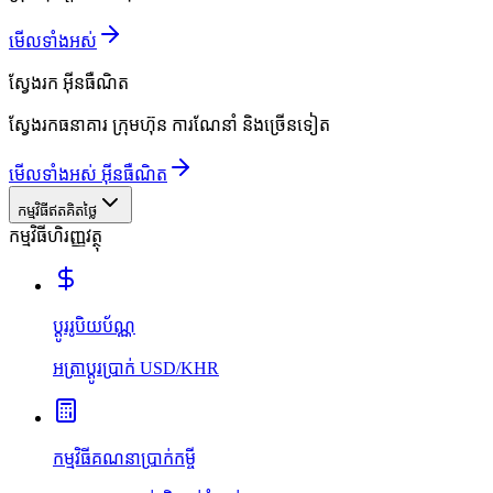
មើលទាំងអស់
ស្វែងរក
អ៊ីនធឺណិត
ស្វែងរកធនាគារ ក្រុមហ៊ុន ការណែនាំ និងច្រើនទៀត
មើលទាំងអស់ អ៊ីនធឺណិត
កម្មវិធីឥតគិតថ្លៃ
កម្មវិធីហិរញ្ញវត្ថុ
ប្ដូររូបិយប័ណ្ណ
អត្រាប្ដូរប្រាក់ USD/KHR
កម្មវិធីគណនាប្រាក់កម្ចី