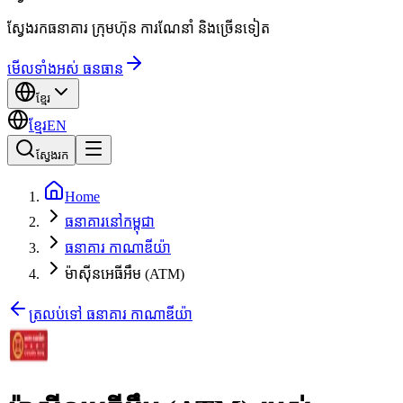
ស្វែងរកធនាគារ ក្រុមហ៊ុន ការណែនាំ និងច្រើនទៀត
មើលទាំងអស់ ធនធាន
ខ្មែរ
ខ្មែរ
EN
ស្វែងរក
Home
ធនាគារនៅកម្ពុជា
ធនាគារ កាណាឌីយ៉ា
ម៉ាស៊ីនអេធីអឹម (ATM)
ត្រលប់ទៅ ធនាគារ កាណាឌីយ៉ា