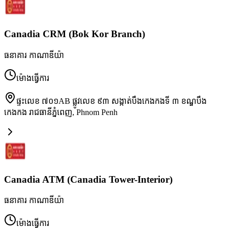
Canadia CRM (Bok Kor Branch)
ធនាគារ កាណាឌីយ៉ា
ម៉ោងធ្វើការ
ផ្ទះលេខ ៧០១AB ផ្លូវលេខ ៩៣ សង្កាត់បឹងកេងកងទី ៣ ខណ្ឌបឹង
កេងកង រាជធានីភ្នំពេញ
,
Phnom Penh
Canadia ATM (Canadia Tower-Interior)
ធនាគារ កាណាឌីយ៉ា
ម៉ោងធ្វើការ