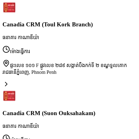
Canadia CRM (Toul Kork Branch)
ធនាគារ កាណាឌីយ៉ា
ម៉ោងធ្វើការ
ផ្ទះលេខ ១០១ F ផ្លូវលេខ ២៨៩ សង្កាត់បឹងកក់ទី ២ ខណ្ឌទួលគោក
រាជធានីភ្នំពេញ
,
Phnom Penh
Canadia CRM (Suon Ouksahakam)
ធនាគារ កាណាឌីយ៉ា