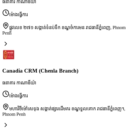
ធនាគារ កាណាឌីយ៉ា
ម៉ោងធ្វើការ
ផ្លូវលេខ ២៧១ សង្កាត់ទំនប់ទឹក ខណ្ឌចំការមន រាជធានីភ្នំពេញ
,
Phnom
Penh
Canadia CRM (Chenla Branch)
ធនាគារ កាណាឌីយ៉ា
ម៉ោងធ្វើការ
មហាវិថីម៉ៅសេទុង សង្កាត់ផ្សារដើមគរ ខណ្ឌទួលគោក រាជធានីភ្នំពេញ។
,
Phnom Penh