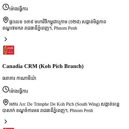
ម៉ោងធ្វើការ
ផ្ទះលេខ ១៣៩ មហាវិថីកម្ពុជាក្រោម (១២៨) សង្កាត់មិត្តភាព
ខណ្ឌ៧មករា រាជធានីភ្នំពេញ។
,
Phnom Penh
Canadia CRM (Koh Pich Branch)
ធនាគារ កាណាឌីយ៉ា
ម៉ោងធ្វើការ
អគារ Arc De Trimphe De Koh Pich (South Wing) សង្កាត់ទន្លេ
បាសាក់ ខណ្ឌចំការមន រាជធានីភ្នំពេញ។
,
Phnom Penh