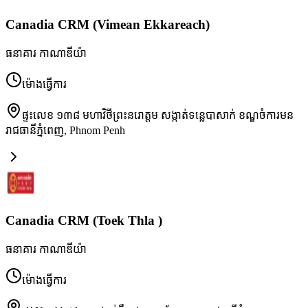
Canadia CRM (Vimean Ekkareach)
ធនាគារ កាណាឌីយ៉ា
ម៉ោងធ្វើការ
ផ្ទះលេខ ១៣៨ មហាវិថីព្រះនរោត្តម សង្កាត់ទន្លេបាសាក់ ខណ្ឌចំការមន
រាជធានីភ្នំពេញ
,
Phnom Penh
Canadia CRM (Toek Thla )
ធនាគារ កាណាឌីយ៉ា
ម៉ោងធ្វើការ