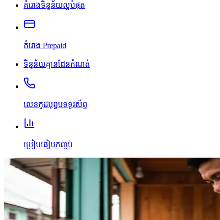
គំរោងទិន្នន័យល្អបំផុត
គំរោង Prepaid
ទិន្នន័យគ្មានដែនកំណត់
លេខកូដបុព្វបទទូរស័ព្ទ
ប្រៀបធៀបកញ្ចប់