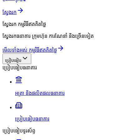
ស្វែងរក
ស្វែងរក
កម្មវិធីឥតគិតថ្លៃ
ស្វែងរកធនាគារ ក្រុមហ៊ុន ការណែនាំ និងច្រើនទៀត
មើលទាំងអស់ កម្មវិធីឥតគិតថ្លៃ
ប្រៀបធៀប
ប្រៀបធៀបធនាគារ
អត្រា និងផលិតផលធនាគារ
ប្រៀបធៀបធនាគារ
ប្រៀបធៀបទូរស័ព្ទ