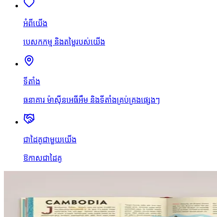
អំពីយើង
បេសកកម្ម និងតម្លៃរបស់យើង
ទីតាំង
ធនាគារ ម៉ាស៊ីនអេធីអឹម និងទីតាំងគ្រប់គ្រងផ្សេងៗ
ជាដៃគូជាមួយយើង
ឱកាសជាដៃគូ