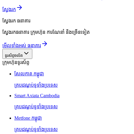
ស្វែងរក
ស្វែងរក
ធនាគារ
ស្វែងរកធនាគារ ក្រុមហ៊ុន ការណែនាំ និងច្រើនទៀត
មើលទាំងអស់ ធនាគារ
ទូរស័ព្ទចល័ត
ក្រុមហ៊ុនទូរស័ព្ទ
សែលកាត កម្ពុជា
គ្របដណ្តប់ទូទាំងប្រទេស
Smart Axiata Cambodia
គ្របដណ្តប់ទូទាំងប្រទេស
Metfone កម្ពុជា
គ្របដណ្តប់ទូទាំងប្រទេស