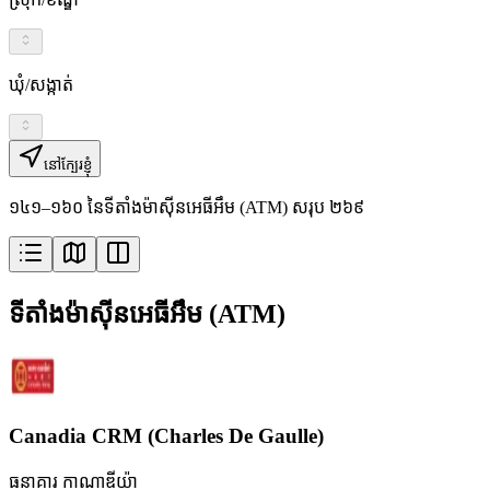
ឃុំ/សង្កាត់
នៅក្បែរខ្ញុំ
១៤១–១៦០ នៃទីតាំងម៉ាស៊ីនអេធីអឹម (ATM) សរុប ២៦៩
ទីតាំងម៉ាស៊ីនអេធីអឹម (ATM)
Canadia CRM (Charles De Gaulle)
ធនាគារ កាណាឌីយ៉ា