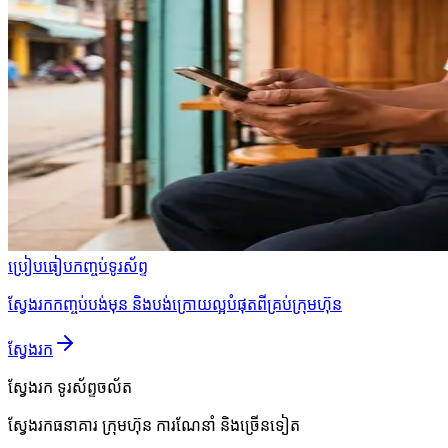
ប្រៀបធៀបកញ្ចប់ទូរស័ព្ទ
ស្វែងរកកញ្ចប់បង់មុន និងបង់ក្រោយល្អបំផុតពីគ្រប់ក្រុមហ៊ុន
ស្វែងរក
ស្វែងរក
ទូរស័ព្ទចល័ត
ស្វែងរកធនាគារ ក្រុមហ៊ុន ការណែនាំ និងច្រើនទៀត