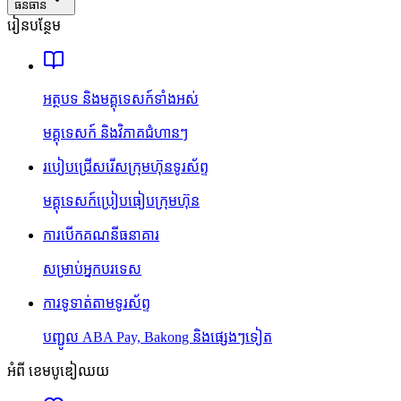
ធនធាន
រៀនបន្ថែម
អត្ថបទ និងមគ្គុទេសក៍ទាំងអស់
មគ្គុទេសក៍ និងវិភាគជំហានៗ
របៀបជ្រើសរើសក្រុមហ៊ុនទូរស័ព្ទ
មគ្គុទេសក៍ប្រៀបធៀបក្រុមហ៊ុន
ការបើកគណនីធនាគារ
សម្រាប់អ្នកបរទេស
ការទូទាត់តាមទូរស័ព្ទ
បញ្ជូល ABA Pay, Bakong និងផ្សេងៗទៀត
អំពី ខេមបូឌៀឈយ