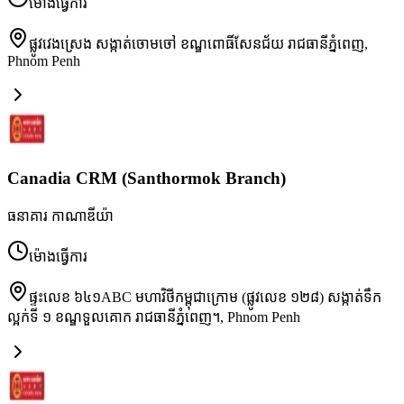
ម៉ោងធ្វើការ
ផ្លូវវេងស្រេង សង្កាត់ចោមចៅ ខណ្ឌពោធិ៍សែនជ័យ រាជធានីភ្នំពេញ
,
Phnom Penh
Canadia CRM (Santhormok Branch)
ធនាគារ កាណាឌីយ៉ា
ម៉ោងធ្វើការ
ផ្ទះលេខ ៦៤១ABC មហាវិថីកម្ពុជាក្រោម (ផ្លូវលេខ ១២៨) សង្កាត់ទឹក
ល្អក់ទី ១ ខណ្ឌទួលគោក រាជធានីភ្នំពេញ។
,
Phnom Penh