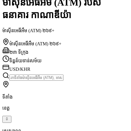
ម៉ាស៊ីនអេធីអឹម (ATM) របស់
ធនាគារ កាណាឌីយ៉ា
ម៉ាស៊ីនអេធីអឹម (ATM) ២៦៩+
ម៉ាស៊ីនអេធីអឹម (ATM) ២៦៩+
២៣ ទីក្រុង
ទិន្នន័យទាន់សម័យ
USD/KHR
ទីតាំង
ខេត្ត
ស្រុក/ខណ្ឌ