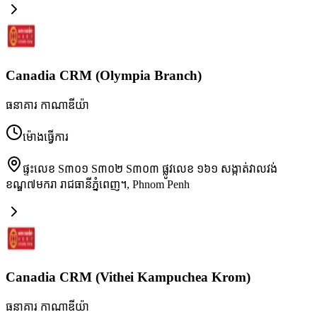
Canadia CRM (Olympia Branch)
ធនាគារ កាណាឌីយ៉ា
ម៉ោងធ្វើការ
ផ្ទះលេខ S៣០១ S៣០២ S៣០៣ ផ្លូវលេខ ១៦១ សង្កាត់វាលវង់
ខណ្ឌ៧មករា រាជធានីភ្នំពេញ។
,
Phnom Penh
Canadia CRM (Vithei Kampuchea Krom)
ធនាគារ កាណាឌីយ៉ា