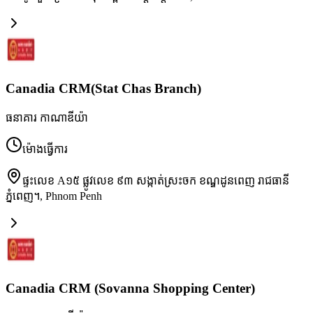
Canadia CRM(Stat Chas Branch)
ធនាគារ កាណាឌីយ៉ា
ម៉ោងធ្វើការ
ផ្ទះលេខ A១៥ ផ្លូវលេខ ៩៣ សង្កាត់ស្រះចក ខណ្ឌដូនពេញ រាជធានី
ភ្នំពេញ។
,
Phnom Penh
Canadia CRM (Sovanna Shopping Center)