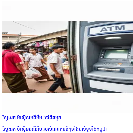
ស្វែងរក ម៉ាស៊ីនអេធីអឹម នៅជិតអ្នក
ស្វែងរក ម៉ាស៊ីនអេធីអឹម របស់ធនាគារធំៗទាំងអស់ទូទាំងកម្ពុជា