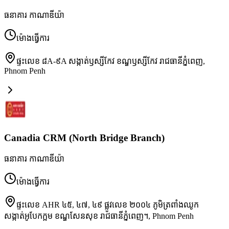
ធនាគារ កាណាឌីយ៉ា
ម៉ោងធ្វើការ
ផ្ទះលេខ ៨A-៩A សង្កាត់ឫស្សីកែវ ខណ្ឌឫស្សីកែវ រាជធានីភ្នំពេញ
,
Phnom Penh
Canadia CRM (North Bridge Branch)
ធនាគារ កាណាឌីយ៉ា
ម៉ោងធ្វើការ
ផ្ទះលេខ AHR ៤៥, ៤៧, ៤៩ ផ្លូវលេខ ២០០៤ ភូមិត្រពាំងឈូក
សង្កាត់អូបែកក្អម ខណ្ឌសែនសុខ រាជធានីភ្នំពេញ។
,
Phnom Penh