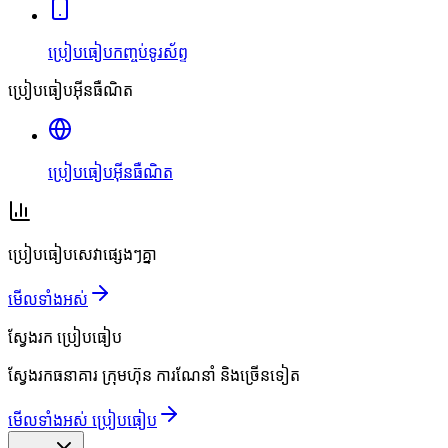
ប្រៀបធៀបកញ្ចប់ទូរស័ព្ទ
ប្រៀបធៀបអ៊ីនធឺណិត
ប្រៀបធៀបអ៊ីនធឺណិត
ប្រៀបធៀបសេវាផ្សេងៗគ្នា
មើលទាំងអស់
ស្វែងរក
ប្រៀបធៀប
ស្វែងរកធនាគារ ក្រុមហ៊ុន ការណែនាំ និងច្រើនទៀត
មើលទាំងអស់ ប្រៀបធៀប