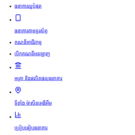
ធនាគារល្អបំផុត
ធនាគារតាមទូរស័ព្ទ
គណនីអាជីវកម្ម
បើកគណនីអនឡាញ
អត្រា និងផលិតផលធនាគារ
ទីតាំង ម៉ាស៊ីនអេធីអឹម
ប្រៀបធៀបធនាគារ