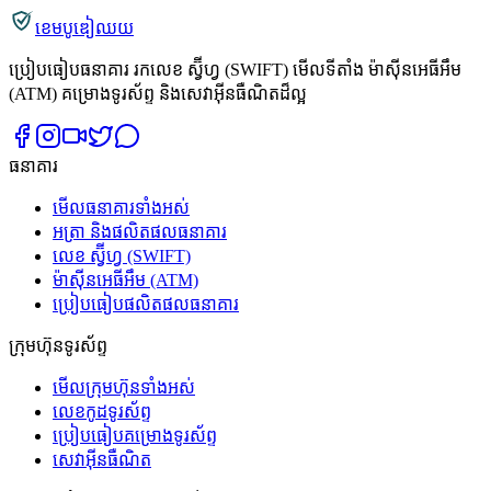
ខេមបូឌៀឈយ
ប្រៀបធៀបធនាគារ រកលេខ ស្វ៊ីហ្វ (SWIFT) មើលទីតាំង ម៉ាស៊ីនអេធីអឹម
(ATM) គម្រោងទូរស័ព្ទ និងសេវាអ៊ីនធឺណិតដ៏ល្អ
ធនាគារ
មើលធនាគារទាំងអស់
អត្រា និងផលិតផលធនាគារ
លេខ ស្វ៊ីហ្វ (SWIFT)
ម៉ាស៊ីនអេធីអឹម (ATM)
ប្រៀបធៀបផលិតផលធនាគារ
ក្រុមហ៊ុនទូរស័ព្ទ
មើលក្រុមហ៊ុនទាំងអស់
លេខកូដទូរស័ព្ទ
ប្រៀបធៀបគម្រោងទូរស័ព្ទ
សេវាអ៊ីនធឺណិត