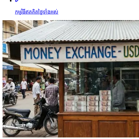
កម្មវិធីឥតគិតថ្លៃទាំងអស់