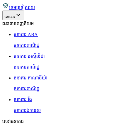
ខេមបូឌៀឈយ
ធនាគារ
ធនាគារពេញនិយម
ធនាគារ ABA
ធនាគារពាណិជ្ជ
ធនាគារ អេស៊ីលីដា
ធនាគារពាណិជ្ជ
ធនាគារ កាណាឌីយ៉ា
ធនាគារពាណិជ្ជ
ធនាគារ វីង
ធនាគារឯកទេស
សេវាធនាគារ