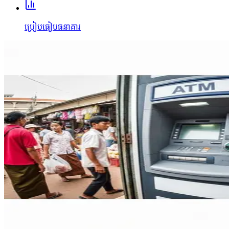
ប្រៀបធៀបធនាគារ