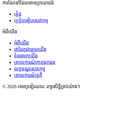
ការណែនាំដែលមានប្រយោជន៍
រៀន
ប្រៀបធៀបសេវាកម្ម
អំពីយើង
អំពីយើង
ជាដៃគូជាមួយយើង
ទំនងមកយើង
គោលការណ៍ភាពឯកជន
លក្ខខណ្ឌសេវាកម្ម
គោលការណ៍ខូគី
©
2026
ខេមបូឌៀឈយ
.
រក្សាសិទ្ធិគ្រប់យ៉ាង។