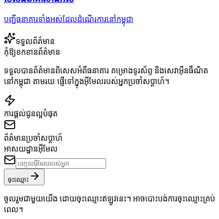
បញ្ជីធនាគារទាំងអស់ដែលដំណើរការនៅកម្ពុជា
ទទួលព័ត៌មាន
កុំឱ្យខកខានព័ត៌មាន
ទទួលបានព័ត៌មានពិសេសអំពីធនាគារ គម្រោងទូរស័ព្ទ និងសេវាអ៊ីនធឺណិត
នៅកម្ពុជា តាមរយៈផ្ញើទៅក្នុងអ៊ីមែលរបស់អ្នកប្រចាំសប្តាហ៍។
ការផ្តល់ជូនល្អបំផុត
ព័ត៌មានប្រចាំសប្តាហ៍
អាសយដ្ឋានអ៊ីមែល
ចុះឈ្មោះ
ចូលរួមជាមួយយើង ដោយចុះឈ្មោះឥឡូវនេះ។ អាចបោះបង់ការចុះឈ្មោះគ្រប់
ពេល។