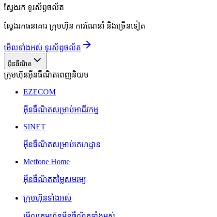
ស្វែងរក
ទូរស័ព្ទចល័ត
ស្វែងរកធនាគារ ក្រុមហ៊ុន ការណែនាំ និងច្រើនទៀត
មើលទាំងអស់ ទូរស័ព្ទចល័ត
អ៊ីនធឺណិត
ក្រុមហ៊ុនអ៊ីនធឺណិតពេញនិយម
EZECOM
អ៊ីនធឺណិតសម្រាប់អាជីវកម្ម
SINET
អ៊ីនធឺណិតសម្រាប់គេហដ្ឋាន
Metfone Home
អ៊ីនធឺណិតតម្លៃសមរម្យ
ក្រុមហ៊ុនទាំងអស់
មើលក្រុមហ៊ុនអ៊ីនធឺណិតទាំងអស់