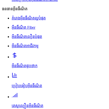
ធនធានអ៊ីនធឺណិត
គំរោងអ៊ីនធឺណិតល្អបំផុត
អ៊ីនធឺណិត Fiber
អ៊ីនធឺណិតលឿនបំផុត
អ៊ីនធឺណិតអាជីវកម្ម
អ៊ីនធឺណិតផ្ទះថោក
ប្រៀបធៀបអ៊ីនធឺណិត
តេស្តល្បឿនអ៊ីនធឺណិត