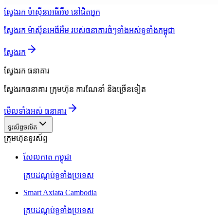
ស្វែងរក ម៉ាស៊ីនអេធីអឹម នៅជិតអ្នក
ស្វែងរក ម៉ាស៊ីនអេធីអឹម របស់ធនាគារធំៗទាំងអស់ទូទាំងកម្ពុជា
ស្វែងរក
ស្វែងរក
ធនាគារ
ស្វែងរកធនាគារ ក្រុមហ៊ុន ការណែនាំ និងច្រើនទៀត
មើលទាំងអស់ ធនាគារ
ទូរស័ព្ទចល័ត
ក្រុមហ៊ុនទូរស័ព្ទ
សែលកាត កម្ពុជា
គ្របដណ្តប់ទូទាំងប្រទេស
Smart Axiata Cambodia
គ្របដណ្តប់ទូទាំងប្រទេស