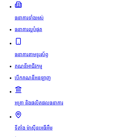
ធនាគារទាំងអស់
ធនាគារល្អបំផុត
ធនាគារតាមទូរស័ព្ទ
គណនីអាជីវកម្ម
បើកគណនីអនឡាញ
អត្រា និងផលិតផលធនាគារ
ទីតាំង ម៉ាស៊ីនអេធីអឹម