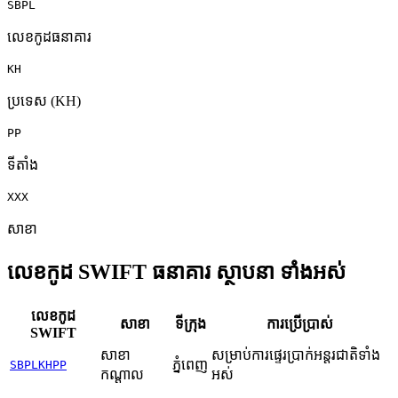
SBPL
លេខកូដធនាគារ
KH
ប្រទេស (KH)
PP
ទីតាំង
XXX
សាខា
លេខកូដ SWIFT ធនាគារ ស្ថាបនា ទាំងអស់
លេខកូដ
សាខា
ទីក្រុង
ការប្រើប្រាស់
SWIFT
សាខា
សម្រាប់ការផ្ទេរប្រាក់អន្តរជាតិទាំង
ភ្នំពេញ
SBPLKHPP
កណ្តាល
អស់