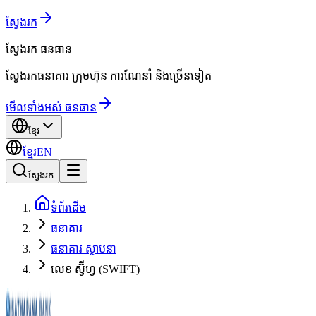
ស្វែងរក
ស្វែងរក
ធនធាន
ស្វែងរកធនាគារ ក្រុមហ៊ុន ការណែនាំ និងច្រើនទៀត
មើលទាំងអស់ ធនធាន
ខ្មែរ
ខ្មែរ
EN
ស្វែងរក
ទំព័រដើម
ធនាគារ
ធនាគារ ស្ថាបនា
លេខ ស្វ៊ីហ្វ (SWIFT)