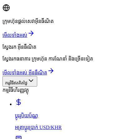
ក្រុមហ៊ុនផ្តល់សេវាអ៊ីនធឺណិត
មើលទាំងអស់
ស្វែងរក
អ៊ីនធឺណិត
ស្វែងរកធនាគារ ក្រុមហ៊ុន ការណែនាំ និងច្រើនទៀត
មើលទាំងអស់ អ៊ីនធឺណិត
កម្មវិធីឥតគិតថ្លៃ
កម្មវិធីហិរញ្ញវត្ថុ
ប្ដូររូបិយប័ណ្ណ
អត្រាប្ដូរប្រាក់ USD/KHR