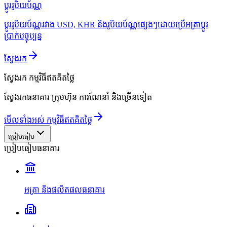
ប្ដូររូបិយប័ណ្ណ
ប្ដូររូបិយប័ណ្ណរវាង USD, KHR និងរូបិយប័ណ្ណផ្សេងៗដោយប្រើអត្រាប្ដូរ
ប្រាក់បច្ចុប្បន្ន
ស្វែងរក
ស្វែងរក
កម្មវិធីឥតគិតថ្លៃ
ស្វែងរកធនាគារ ក្រុមហ៊ុន ការណែនាំ និងច្រើនទៀត
មើលទាំងអស់ កម្មវិធីឥតគិតថ្លៃ
ប្រៀបធៀប
ប្រៀបធៀបធនាគារ
អត្រា និងផលិតផលធនាគារ