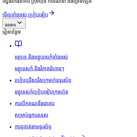
ស្វែងរកធនាគារ ក្រុមហ៊ុន ការណែនាំ និងច្រើនទៀត
មើលទាំងអស់ ប្រៀបធៀប
ធនធាន
រៀនបន្ថែម
អត្ថបទ និងមគ្គុទេសក៍ទាំងអស់
មគ្គុទេសក៍ និងវិភាគជំហានៗ
របៀបជ្រើសរើសក្រុមហ៊ុនទូរស័ព្ទ
មគ្គុទេសក៍ប្រៀបធៀបក្រុមហ៊ុន
ការបើកគណនីធនាគារ
សម្រាប់អ្នកបរទេស
ការទូទាត់តាមទូរស័ព្ទ