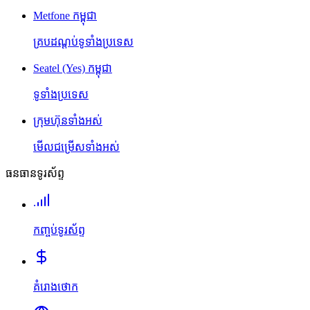
Metfone កម្ពុជា
គ្របដណ្តប់ទូទាំងប្រទេស
Seatel (Yes) កម្ពុជា
ទូទាំងប្រទេស
ក្រុមហ៊ុនទាំងអស់
មើលជម្រើសទាំងអស់
ធនធានទូរស័ព្ទ
កញ្ចប់ទូរស័ព្ទ
គំរោងថោក