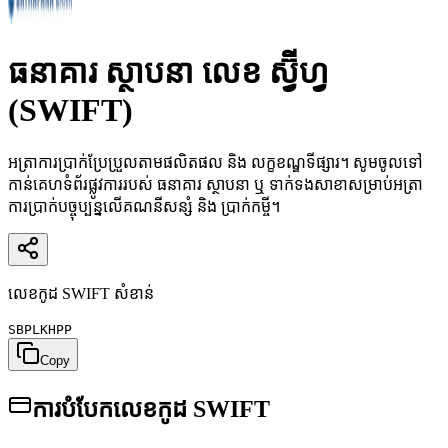
ធនាគារ ស្ថាបនា
លេខ ស្វ៊ីហ្វ
(SWIFT)
អត្រាការប្រាក់ប្រែប្រួលតាមផលិតផល និង លក្ខខណ្ឌទីផ្សារ។ សូមចូលទៅ
កាន់គេហទំព័រផ្លូវការរបស់ ធនាគារ ស្ថាបនា ឬ ទាក់ទងសាខាសម្រាប់អត្រា
ការប្រាក់បច្ចុប្បន្នលើគណនីសន្សំ និង ប្រាក់កម្ចី។
លេខកូដ SWIFT សំខាន់
SBPLKHPP
Copy
ការបំបែកលេខកូដ SWIFT