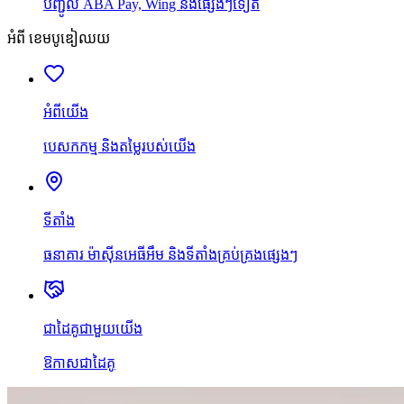
បញ្ជូល ABA Pay, Wing និងផ្សេងៗទៀត
អំពី ខេមបូឌៀឈយ
អំពីយើង
បេសកកម្ម និងតម្លៃរបស់យើង
ទីតាំង
ធនាគារ ម៉ាស៊ីនអេធីអឹម និងទីតាំងគ្រប់គ្រងផ្សេងៗ
ជាដៃគូជាមួយយើង
ឱកាសជាដៃគូ