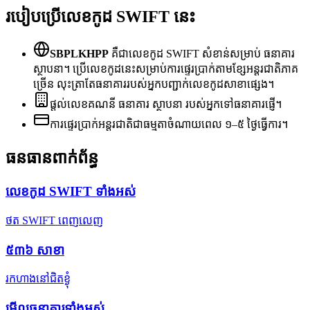
របៀបប្រើលេខកូដ SWIFT នេះ
SBPLKHPP
គឺជាលេខកូដ SWIFT សំខាន់សម្រាប់ ធនាគារ
ស្ថាបនា។ ប្រើលេខកូដនេះសម្រាប់ការផ្ទេរប្រាក់តាមខ្សែអន្តរជាតិភាគ
ច្រើន លុះត្រាតែធនាគាររបស់អ្នកបញ្ជាក់លេខកូដសាខាផ្សេង។
ផ្តល់លេខគណនី ធនាគារ ស្ថាបនា របស់អ្នកទៅធនាគារផ្ញើ។
ការផ្ទេរប្រាក់អន្តរជាតិជាធម្មតាចំណាយពេល ១–៥ ថ្ងៃធ្វើការ។
ធនធានពាក់ព័ន្ធ
លេខកូដ SWIFT ទាំងអស់
ថត SWIFT ពេញលេញ
៥៣៦
សាខា
រកហាងនៅជិតខ្ងុំ
មើលធនាគារទាំងអស់