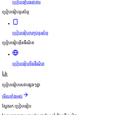
ប្រៀបធៀបធនាគារ
ប្រៀបធៀបទូរស័ព្ទ
ប្រៀបធៀបកញ្ចប់ទូរស័ព្ទ
ប្រៀបធៀបអ៊ីនធឺណិត
ប្រៀបធៀបអ៊ីនធឺណិត
ប្រៀបធៀបសេវាផ្សេងៗគ្នា
មើលទាំងអស់
ស្វែងរក
ប្រៀបធៀប