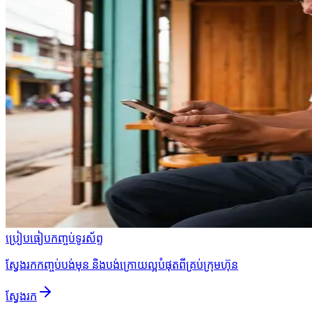
ប្រៀបធៀបកញ្ចប់ទូរស័ព្ទ
ស្វែងរកកញ្ចប់បង់មុន និងបង់ក្រោយល្អបំផុតពីគ្រប់ក្រុមហ៊ុន
ស្វែងរក