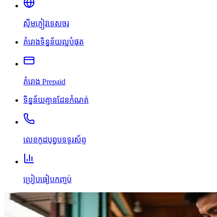
ស៊ីមភ្ញៀវទេសចរ
គំរោងទិន្នន័យល្អបំផុត
គំរោង Prepaid
ទិន្នន័យគ្មានដែនកំណត់
លេខកូដបុព្វបទទូរស័ព្ទ
ប្រៀបធៀបកញ្ចប់