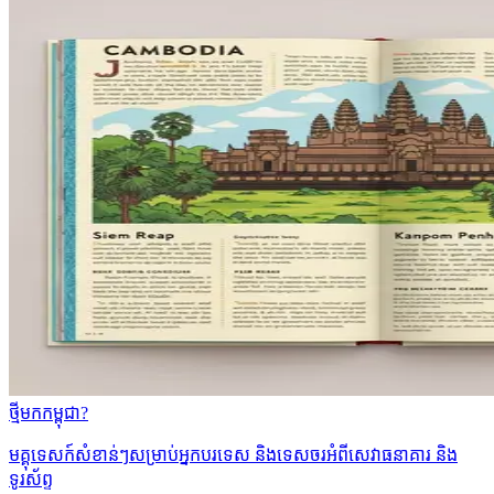
ថ្មីមកកម្ពុជា?
មគ្គុទេសក៍សំខាន់ៗសម្រាប់អ្នកបរទេស និងទេសចរអំពីសេវាធនាគារ និង
ទូរស័ព្ទ