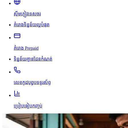
ស៊ីមភ្ញៀវទេសចរ
គំរោងទិន្នន័យល្អបំផុត
គំរោង Prepaid
ទិន្នន័យគ្មានដែនកំណត់
លេខកូដបុព្វបទទូរស័ព្ទ
ប្រៀបធៀបកញ្ចប់