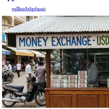
កម្មវិធីឥតគិតថ្លៃទាំងអស់