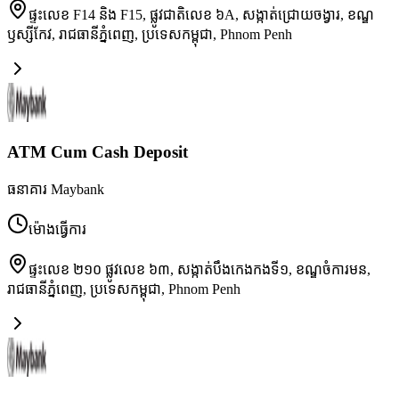
ផ្ទះលេខ F14 និង F15, ផ្លូវជាតិលេខ ៦A, សង្កាត់ជ្រោយចង្វារ, ខណ្ឌ
ឫស្សីកែវ, រាជធានីភ្នំពេញ, ប្រទេសកម្ពុជា
,
Phnom Penh
ATM Cum Cash Deposit
ធនាគារ Maybank
ម៉ោងធ្វើការ
ផ្ទះលេខ ២១០ ផ្លូវលេខ ៦៣, សង្កាត់បឹងកេងកងទី១, ខណ្ឌចំការមន,
រាជធានីភ្នំពេញ, ប្រទេសកម្ពុជា
,
Phnom Penh