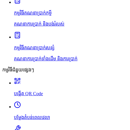
កម្មវិធីគណនាប្រាក់កម្ចី
គណនាការប្រាក់ និងបង់រំលស់
កម្មវិធីគណនាប្រាក់សន្សំ
គណនាការប្រាក់ទាំងដើម និងការប្រាក់
កម្មវិធីជំនួយផ្សេងៗ
បង្កើត QR Code
បម្លែងតំបន់ពេលវេលា