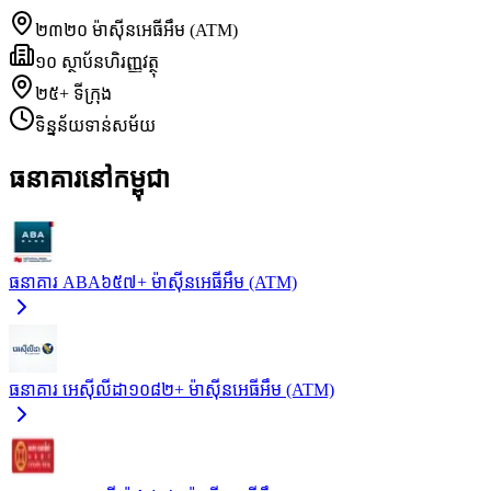
២៣២០
ម៉ាស៊ីនអេធីអឹម (ATM)
១០
ស្ថាប័នហិរញ្ញវត្ថុ
២៥+
ទីក្រុង
ទិន្នន័យទាន់សម័យ
ធនាគារនៅកម្ពុជា
ធនាគារ ABA
៦៥៧+
ម៉ាស៊ីនអេធីអឹម (ATM)
ធនាគារ អេស៊ីលីដា
១០៨២+
ម៉ាស៊ីនអេធីអឹម (ATM)