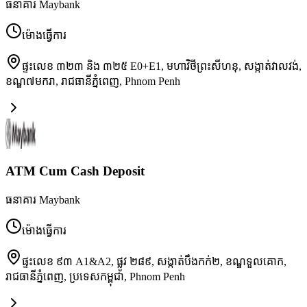
ធនាគារ Maybank
ម៉ោងធ្វើការ
ផ្ទះលេខ ៣២៣ និង ៣២៥ E0+E1, មហាវិថីព្រះសីហនុ, សង្កាត់វាលវង់,
ខណ្ឌ៧មករា, រាជធានីភ្នំពេញ
,
Phnom Penh
ATM Cum Cash Deposit
ធនាគារ Maybank
ម៉ោងធ្វើការ
ផ្ទះលេខ ៩៣ A1&A2, ផ្លូវ ២៨៩, សង្កាត់បឹងកក់២, ខណ្ឌទួលគោក,
រាជធានីភ្នំពេញ, ប្រទេសកម្ពុជា
,
Phnom Penh