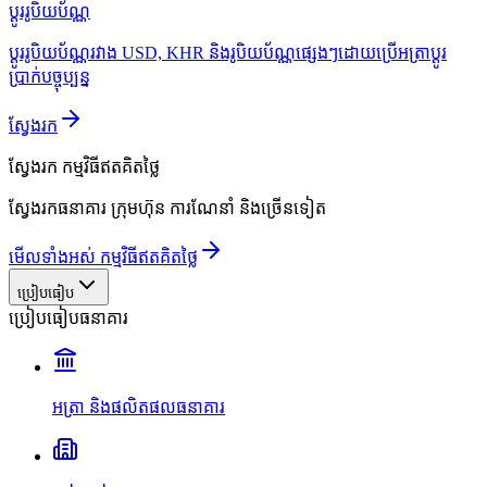
ប្ដូររូបិយប័ណ្ណ
ប្ដូររូបិយប័ណ្ណរវាង USD, KHR និងរូបិយប័ណ្ណផ្សេងៗដោយប្រើអត្រាប្ដូរ
ប្រាក់បច្ចុប្បន្ន
ស្វែងរក
ស្វែងរក
កម្មវិធីឥតគិតថ្លៃ
ស្វែងរកធនាគារ ក្រុមហ៊ុន ការណែនាំ និងច្រើនទៀត
មើលទាំងអស់ កម្មវិធីឥតគិតថ្លៃ
ប្រៀបធៀប
ប្រៀបធៀបធនាគារ
អត្រា និងផលិតផលធនាគារ