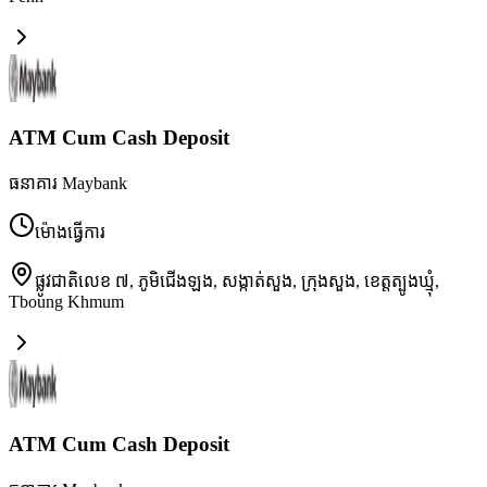
ATM Cum Cash Deposit
ធនាគារ Maybank
ម៉ោងធ្វើការ
ផ្លូវជាតិលេខ ៧, ភូមិជើងឡង, សង្កាត់សួង, ក្រុងសួង, ខេត្តត្បូងឃ្មុំ
,
Tboung Khmum
ATM Cum Cash Deposit