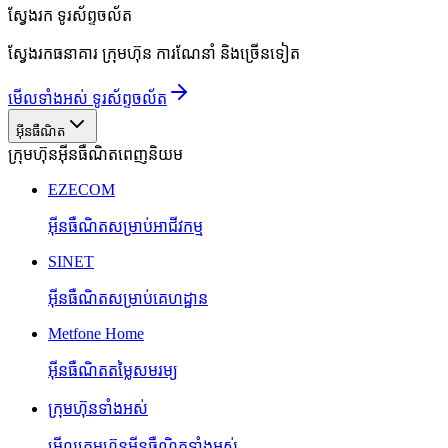
ស្វែងរក
ទូរស័ព្ទចល័ត
ស្វែងរកធនាគារ ក្រុមហ៊ុន ការណែនាំ និងច្រើនទៀត
មើលទាំងអស់ ទូរស័ព្ទចល័ត
អ៊ីនធឺណិត
ក្រុមហ៊ុនអ៊ីនធឺណិតពេញនិយម
EZECOM
អ៊ីនធឺណិតសម្រាប់អាជីវកម្ម
SINET
អ៊ីនធឺណិតសម្រាប់គេហដ្ឋាន
Metfone Home
អ៊ីនធឺណិតតម្លៃសមរម្យ
ក្រុមហ៊ុនទាំងអស់
មើលក្រុមហ៊ុនអ៊ីនធឺណិតទាំងអស់