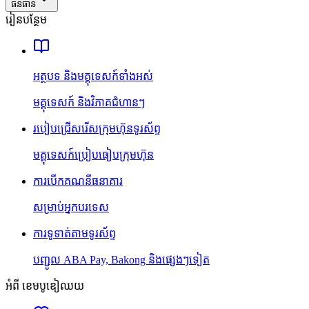
ធនធាន
រៀនបន្ថែម
អត្ថបទ និងមគ្គុទេសក៍ទាំងអស់
មគ្គុទេសក៍ និងវិភាគជំហានៗ
របៀបជ្រើសរើសក្រុមហ៊ុនទូរស័ព្ទ
មគ្គុទេសក៍ប្រៀបធៀបក្រុមហ៊ុន
ការបើកគណនីធនាគារ
សម្រាប់អ្នកបរទេស
ការទូទាត់តាមទូរស័ព្ទ
បញ្ជូល ABA Pay, Bakong និងផ្សេងៗទៀត
អំពី ខេមបូឌៀឈយ