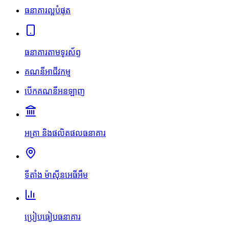
ធនាគារល្អបំផុត
ធនាគារតាមទូរស័ព្ទ
គណនីអាជីវកម្ម
បើកគណនីអនឡាញ
អត្រា និងផលិតផលធនាគារ
ទីតាំង ម៉ាស៊ីនអេធីអឹម
ប្រៀបធៀបធនាគារ