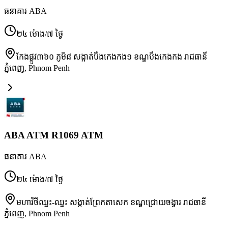
ធនាគារ ABA
២៤ ម៉ោង/៧ ថ្ងៃ
កែងផ្លូវ៣៦០ ភូមិ៨ សង្កាត់បឹងកេងកង១ ខណ្ឌបឹងកេងកង រាជធានី
ភ្នំពេញ
,
Phnom Penh
ABA ATM R1069 ATM
ធនាគារ ABA
២៤ ម៉ោង/៧ ថ្ងៃ
មហាវិថីឈ្នះ-ឈ្នះ សង្កាត់ព្រែកតាសេក ខណ្ឌជ្រោយចង្វារ រាជធានី
ភ្នំពេញ
,
Phnom Penh