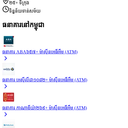
២៥+
ទីក្រុង
ទិន្នន័យទាន់សម័យ
ធនាគារនៅកម្ពុជា
ធនាគារ ABA
៦៥៧+
ម៉ាស៊ីនអេធីអឹម (ATM)
ធនាគារ អេស៊ីលីដា
១០៨២+
ម៉ាស៊ីនអេធីអឹម (ATM)
ធនាគារ កាណាឌីយ៉ា
២៦៩+
ម៉ាស៊ីនអេធីអឹម (ATM)