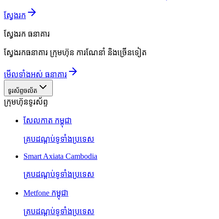
ស្វែងរក
ស្វែងរក
ធនាគារ
ស្វែងរកធនាគារ ក្រុមហ៊ុន ការណែនាំ និងច្រើនទៀត
មើលទាំងអស់ ធនាគារ
ទូរស័ព្ទចល័ត
ក្រុមហ៊ុនទូរស័ព្ទ
សែលកាត កម្ពុជា
គ្របដណ្តប់ទូទាំងប្រទេស
Smart Axiata Cambodia
គ្របដណ្តប់ទូទាំងប្រទេស
Metfone កម្ពុជា
គ្របដណ្តប់ទូទាំងប្រទេស