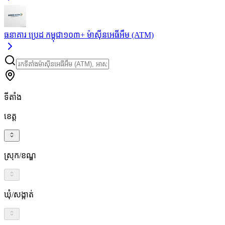
ធនាគារ ប្រេដ កម្ពុជា
១០៣+
ម៉ាស៊ីនអេធីអឹម (ATM)
ទីតាំង
ខេត្ត
ស្រុក/ខណ្ឌ
ឃុំ/សង្កាត់