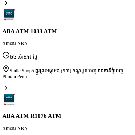
ABA ATM 1033 ATM
ធនាគារ ABA
២៤ ម៉ោង/៧ ថ្ងៃ
Smile Shop5 ផ្លូវព្រះអង្គអេង (១៣) ខណ្ឌដូនពេញ រាជធានីភ្នំពេញ
,
Phnom Penh
ABA ATM R1076 ATM
ធនាគារ ABA