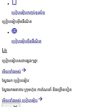
ប្រៀបធៀបកញ្ចប់ទូរស័ព្ទ
ប្រៀបធៀបអ៊ីនធឺណិត
ប្រៀបធៀបអ៊ីនធឺណិត
ប្រៀបធៀបសេវាផ្សេងៗគ្នា
មើលទាំងអស់
ស្វែងរក
ប្រៀបធៀប
ស្វែងរកធនាគារ ក្រុមហ៊ុន ការណែនាំ និងច្រើនទៀត
មើលទាំងអស់ ប្រៀបធៀប