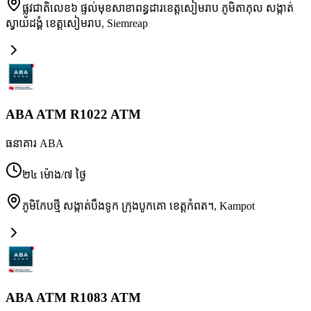
ផ្លូវជាតិលេខ៦ ផ្ទល់មុខសាខាពន្ធដារខេត្តសៀមរាប ភូមិតាភុល សង្កាត់
ស្វាយដង្គំ ខេត្តសៀមរាប
,
Siemreap
ABA ATM R1022 ATM
ធនាគារ ABA
២៤ ម៉ោង/៧ ថ្ងៃ
ភូមិកែបថ្មី សង្កាត់បឹងទូក ក្រុងបូកគោ ខេត្តកំពត។
,
Kampot
ABA ATM R1083 ATM