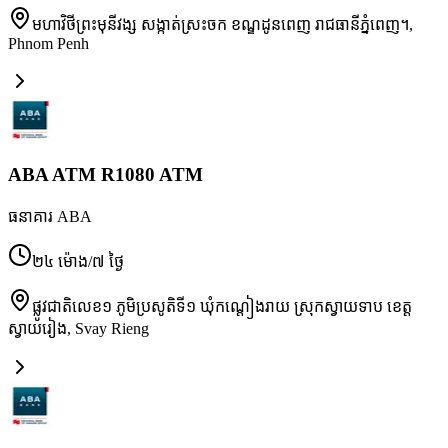
មហាវិថីព្រះមុនីវង្ស សង្កាត់ស្រះចក ខណ្ឌដូនពេញ រាជធានីភ្នំពេញ។
,
Phnom Penh
ABA ATM R1080 ATM
ធនាគារ ABA
២៤ ម៉ោង/៧ ថ្ងៃ
ផ្លូវជាតិលេខ១ ភូមិប្រសូតិទី១ ឃុំកណ្តៀងរាយ ស្រុកស្វាយទាប ខេត្ត
ស្វាយរៀង
,
Svay Rieng