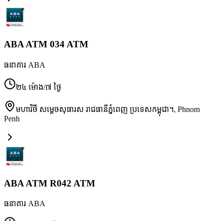
ABA ATM 034 ATM
ធនាគារ ABA
២៤ ម៉ោង/៧ ថ្ងៃ
មហាវិថី សម្តេចសុធារស រាជធានីភ្នំពេញ ប្រទេសកម្ពុជា។
,
Phnom
Penh
ABA ATM R042 ATM
ធនាគារ ABA