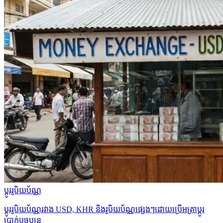
ប្ដូររូបិយប័ណ្ណ
ប្ដូររូបិយប័ណ្ណរវាង USD, KHR និងរូបិយប័ណ្ណផ្សេងៗដោយប្រើអត្រាប្ដូរ
ប្រាក់បច្ចុប្បន្ន