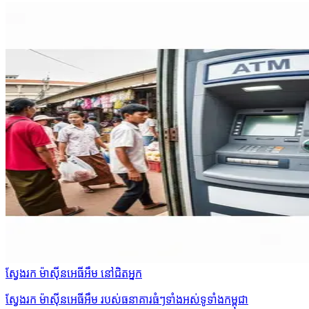
ស្វែងរក ម៉ាស៊ីនអេធីអឹម នៅជិតអ្នក
ស្វែងរក ម៉ាស៊ីនអេធីអឹម របស់ធនាគារធំៗទាំងអស់ទូទាំងកម្ពុជា