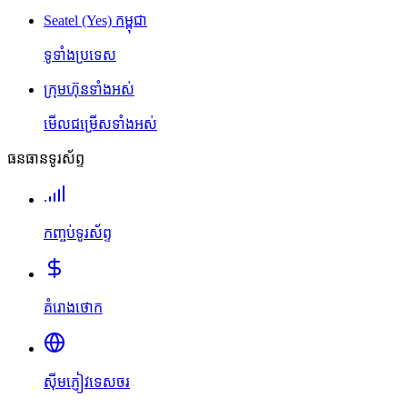
Seatel (Yes) កម្ពុជា
ទូទាំងប្រទេស
ក្រុមហ៊ុនទាំងអស់
មើលជម្រើសទាំងអស់
ធនធានទូរស័ព្ទ
កញ្ចប់ទូរស័ព្ទ
គំរោងថោក
ស៊ីមភ្ញៀវទេសចរ