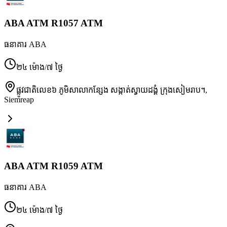
ABA ATM R1057 ATM
ធនាគារ ABA
២៤ ម៉ោង/៧ ថ្ងៃ
ផ្លូវជាតិលេខ៦ ភូមិសាលាកន្សែង សង្កាត់ស្វាយដង្គំ ក្រុងសៀមរាប។
,
Siemreap
ABA ATM R1059 ATM
ធនាគារ ABA
២៤ ម៉ោង/៧ ថ្ងៃ