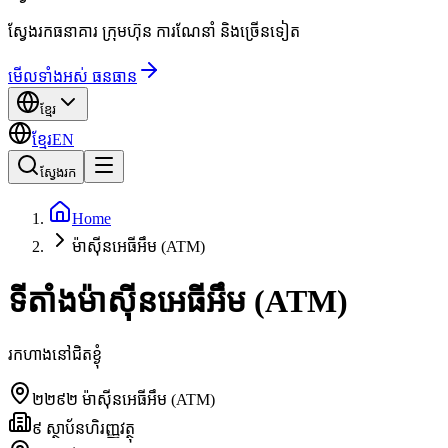
ស្វែងរកធនាគារ ក្រុមហ៊ុន ការណែនាំ និងច្រើនទៀត
មើលទាំងអស់ ធនធាន
ខ្មែរ
ខ្មែរ
EN
ស្វែងរក
Home
ម៉ាស៊ីនអេធីអឹម (ATM)
ទីតាំងម៉ាស៊ីនអេធីអឹម (ATM)
រកហាងនៅជិតខ្ងុំ
២២៩២
ម៉ាស៊ីនអេធីអឹម (ATM)
៩
ស្ថាប័នហិរញ្ញវត្ថុ