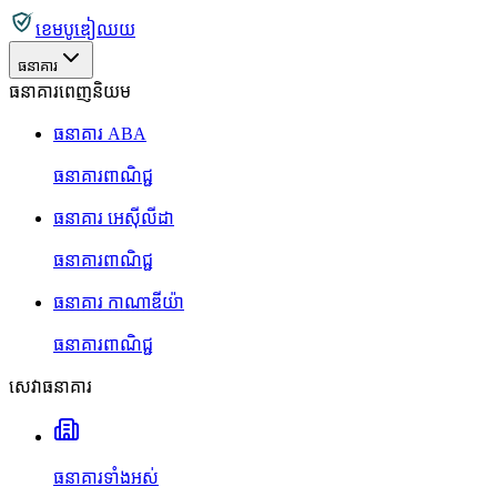
ខេមបូឌៀឈយ
ធនាគារ
ធនាគារពេញនិយម
ធនាគារ ABA
ធនាគារពាណិជ្ជ
ធនាគារ អេស៊ីលីដា
ធនាគារពាណិជ្ជ
ធនាគារ កាណាឌីយ៉ា
ធនាគារពាណិជ្ជ
សេវាធនាគារ
ធនាគារទាំងអស់