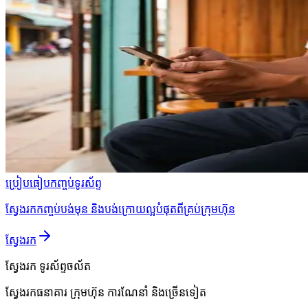
ប្រៀបធៀបកញ្ចប់ទូរស័ព្ទ
ស្វែងរកកញ្ចប់បង់មុន និងបង់ក្រោយល្អបំផុតពីគ្រប់ក្រុមហ៊ុន
ស្វែងរក
ស្វែងរក
ទូរស័ព្ទចល័ត
ស្វែងរកធនាគារ ក្រុមហ៊ុន ការណែនាំ និងច្រើនទៀត