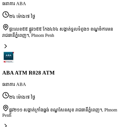
ធនាគារ ABA
២៤ ម៉ោង/៧ ថ្ងៃ
ផ្ទះលេខ៥៥ ផ្លូវ១៥៥ កែង៤៦៤ សង្កាត់ទួលទំពូង១ ខណ្ឌចំការមន
រាជធានីភ្នំពេញ។
,
Phnom Penh
ABA ATM R028 ATM
ធនាគារ ABA
២៤ ម៉ោង/៧ ថ្ងៃ
ផ្លូវ២១១ សង្កាត់ក្រាំងធ្នង់ ខណ្ឌសែនសុខ រាជធានីភ្នំពេញ។
,
Phnom
Penh