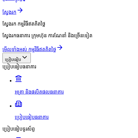
ស្វែងរក
ស្វែងរក
កម្មវិធីឥតគិតថ្លៃ
ស្វែងរកធនាគារ ក្រុមហ៊ុន ការណែនាំ និងច្រើនទៀត
មើលទាំងអស់ កម្មវិធីឥតគិតថ្លៃ
ប្រៀបធៀប
ប្រៀបធៀបធនាគារ
អត្រា និងផលិតផលធនាគារ
ប្រៀបធៀបធនាគារ
ប្រៀបធៀបទូរស័ព្ទ