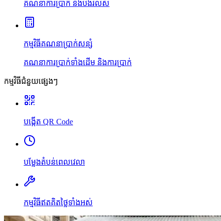
គណនាការប្រាក់ និងបង់រំលស់
កម្មវិធីគណនាប្រាក់សន្សំ
គណនាការប្រាក់ទាំងដើម និងការប្រាក់
កម្មវិធីជំនួយផ្សេងៗ
បង្កើត QR Code
បម្លែងតំបន់ពេលវេលា
កម្មវិធីឥតគិតថ្លៃទាំងអស់