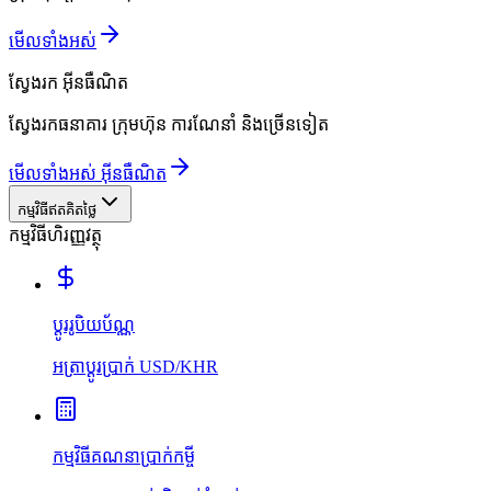
មើលទាំងអស់
ស្វែងរក
អ៊ីនធឺណិត
ស្វែងរកធនាគារ ក្រុមហ៊ុន ការណែនាំ និងច្រើនទៀត
មើលទាំងអស់ អ៊ីនធឺណិត
កម្មវិធីឥតគិតថ្លៃ
កម្មវិធីហិរញ្ញវត្ថុ
ប្ដូររូបិយប័ណ្ណ
អត្រាប្ដូរប្រាក់ USD/KHR
កម្មវិធីគណនាប្រាក់កម្ចី