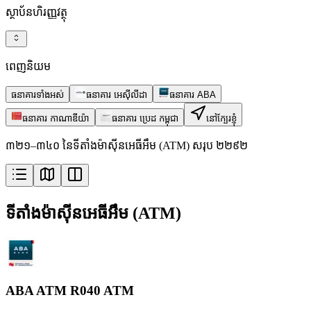
ស្ថាប័នហិរញ្ញវត្ថុ
ពេញនិយម
ធនាគារទាំងអស់
ធនាគារ អេស៊ីលីដា
ធនាគារ ABA
ធនាគារ កាណាឌីយ៉ា
ធនាគារ ប្រេដ កម្ពុជា
នៅក្បែរខ្ញុំ
៣២១–៣៤០ នៃទីតាំងម៉ាស៊ីនអេធីអឹម (ATM) សរុប ២២៩២
ទីតាំងម៉ាស៊ីនអេធីអឹម (ATM)
ABA ATM R040 ATM