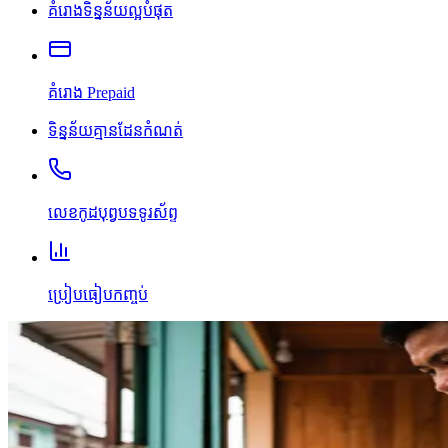
គំរោងទិន្នន័យល្អបំផុត
គំរោង Prepaid
ទិន្នន័យគ្មានដែនកំណត់
លេខកូដបុព្វបទទូរស័ព្ទ
ប្រៀបធៀបកញ្ចប់