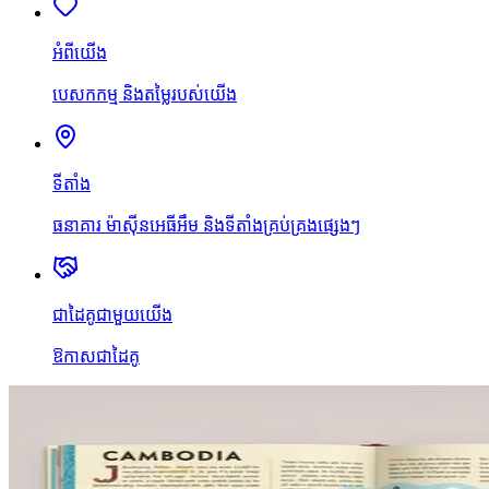
អំពីយើង
បេសកកម្ម និងតម្លៃរបស់យើង
ទីតាំង
ធនាគារ ម៉ាស៊ីនអេធីអឹម និងទីតាំងគ្រប់គ្រងផ្សេងៗ
ជាដៃគូជាមួយយើង
ឱកាសជាដៃគូ