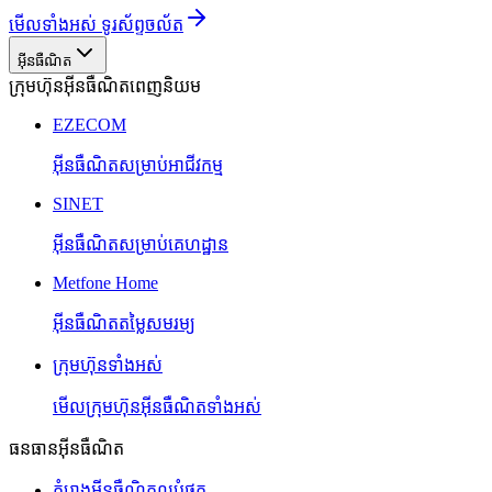
មើលទាំងអស់ ទូរស័ព្ទចល័ត
អ៊ីនធឺណិត
ក្រុមហ៊ុនអ៊ីនធឺណិតពេញនិយម
EZECOM
អ៊ីនធឺណិតសម្រាប់អាជីវកម្ម
SINET
អ៊ីនធឺណិតសម្រាប់គេហដ្ឋាន
Metfone Home
អ៊ីនធឺណិតតម្លៃសមរម្យ
ក្រុមហ៊ុនទាំងអស់
មើលក្រុមហ៊ុនអ៊ីនធឺណិតទាំងអស់
ធនធានអ៊ីនធឺណិត
គំរោងអ៊ីនធឺណិតល្អបំផុត