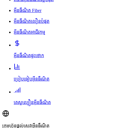
អ៊ីនធឺណិត Fiber
អ៊ីនធឺណិតលឿនបំផុត
អ៊ីនធឺណិតអាជីវកម្ម
អ៊ីនធឺណិតផ្ទះថោក
ប្រៀបធៀបអ៊ីនធឺណិត
តេស្តល្បឿនអ៊ីនធឺណិត
ក្រុមហ៊ុនផ្តល់សេវាអ៊ីនធឺណិត