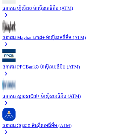
ធនាគារ ហ្វីលីព
០
ម៉ាស៊ីនអេធីអឹម (ATM)
ធនាគារ Maybank
៣៨+
ម៉ាស៊ីនអេធីអឹម (ATM)
ធនាគារ PPCBank
៦
ម៉ាស៊ីនអេធីអឹម (ATM)
ធនាគារ ស្ថាបនា
៥៧+
ម៉ាស៊ីនអេធីអឹម (ATM)
ធនាគារ វឌ្ឍនៈ
០
ម៉ាស៊ីនអេធីអឹម (ATM)