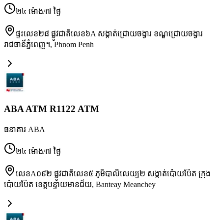
២៤ ម៉ោង/៧ ថ្ងៃ
ផ្ទះលេខ២៨ ផ្លូវជាតិលេខ៦A សង្កាត់ជ្រោយចង្វារ ខណ្ឌជ្រោយចង្វារ
រាជធានីភ្នំពេញ។
,
Phnom Penh
ABA ATM R1122 ATM
ធនាគារ ABA
២៤ ម៉ោង/៧ ថ្ងៃ
លេខA០៩២ ផ្លូវជាតិលេខ៥ ភូមិបាលិលេយ្យ២ សង្កាត់ប៉ោយប៉ែត ក្រុង
ប៉ោយប៉ែត ខេត្តបន្ទាយមានជ័យ
,
Banteay Meanchey