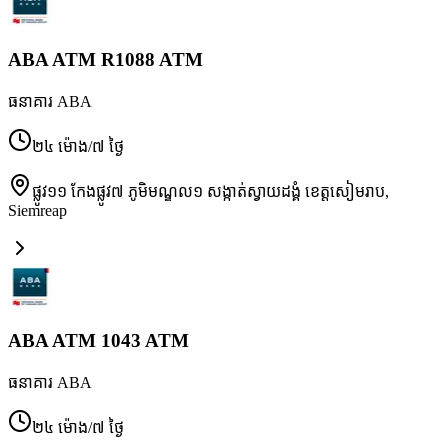
ABA ATM R1088 ATM
ធនាគារ ABA
២៤ ម៉ោង/៧ ថ្ងៃ
ផ្លូវ១១ កែងផ្លូវ៧ ភូមិមណ្ឌល១ សង្កាត់ស្វាយដង្គំ ខេត្តសៀមរាប
,
Siemreap
ABA ATM 1043 ATM
ធនាគារ ABA
២៤ ម៉ោង/៧ ថ្ងៃ