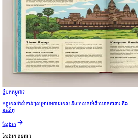
ថ្មីមកកម្ពុជា?
មគ្គុទេសក៍សំខាន់ៗសម្រាប់អ្នកបរទេស និងទេសចរអំពីសេវាធនាគារ និង
ទូរស័ព្ទ
ស្វែងរក
ស្វែងរក
ធនធាន