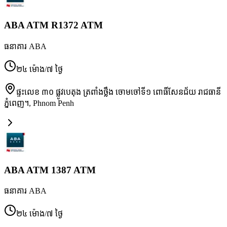
ABA ATM R1372 ATM
ធនាគារ ABA
២៤ ម៉ោង/៧ ថ្ងៃ
ផ្ទះលេខ ៣០ ផ្លូវបេតុង ត្រពាំងថ្លឹង ចោមចៅទី១ ពោធិ៍សែនជ័យ រាជធានី
ភ្នំពេញ។
,
Phnom Penh
ABA ATM 1387 ATM
ធនាគារ ABA
២៤ ម៉ោង/៧ ថ្ងៃ