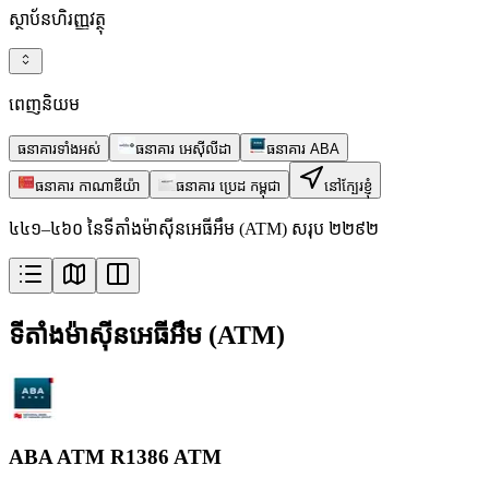
ស្ថាប័នហិរញ្ញវត្ថុ
ពេញនិយម
ធនាគារទាំងអស់
ធនាគារ អេស៊ីលីដា
ធនាគារ ABA
ធនាគារ កាណាឌីយ៉ា
ធនាគារ ប្រេដ កម្ពុជា
នៅក្បែរខ្ញុំ
៤៤១–៤៦០ នៃទីតាំងម៉ាស៊ីនអេធីអឹម (ATM) សរុប ២២៩២
ទីតាំងម៉ាស៊ីនអេធីអឹម (ATM)
ABA ATM R1386 ATM