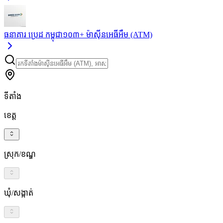
ធនាគារ ប្រេដ កម្ពុជា
១០៣+
ម៉ាស៊ីនអេធីអឹម (ATM)
ទីតាំង
ខេត្ត
ស្រុក/ខណ្ឌ
ឃុំ/សង្កាត់