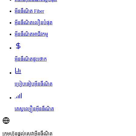
អ៊ីនធឺណិត Fiber
អ៊ីនធឺណិតលឿនបំផុត
អ៊ីនធឺណិតអាជីវកម្ម
អ៊ីនធឺណិតផ្ទះថោក
ប្រៀបធៀបអ៊ីនធឺណិត
តេស្តល្បឿនអ៊ីនធឺណិត
ក្រុមហ៊ុនផ្តល់សេវាអ៊ីនធឺណិត