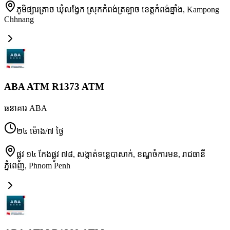
ភូមិផ្សារត្រាច ឃុំលង្វែក ស្រុកកំពង់ត្រឡាច ខេត្តកំពង់ឆ្នាំង
,
Kampong
Chhnang
ABA ATM R1373 ATM
ធនាគារ ABA
២៤ ម៉ោង/៧ ថ្ងៃ
ផ្លូវ ១៤ កែងផ្លូវ ៧៨, សង្កាត់ទន្លេបាសាក់, ខណ្ឌចំការមន, រាជធានី
ភ្នំពេញ
,
Phnom Penh