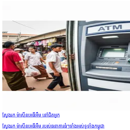
ស្វែងរក ម៉ាស៊ីនអេធីអឹម នៅជិតអ្នក
ស្វែងរក ម៉ាស៊ីនអេធីអឹម របស់ធនាគារធំៗទាំងអស់ទូទាំងកម្ពុជា