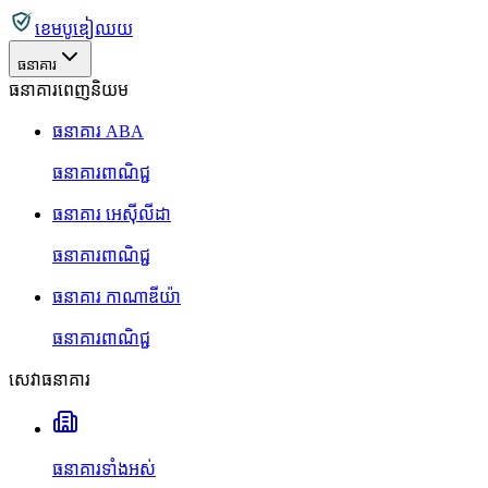
ខេមបូឌៀឈយ
ធនាគារ
ធនាគារពេញនិយម
ធនាគារ ABA
ធនាគារពាណិជ្ជ
ធនាគារ អេស៊ីលីដា
ធនាគារពាណិជ្ជ
ធនាគារ កាណាឌីយ៉ា
ធនាគារពាណិជ្ជ
សេវាធនាគារ
ធនាគារទាំងអស់