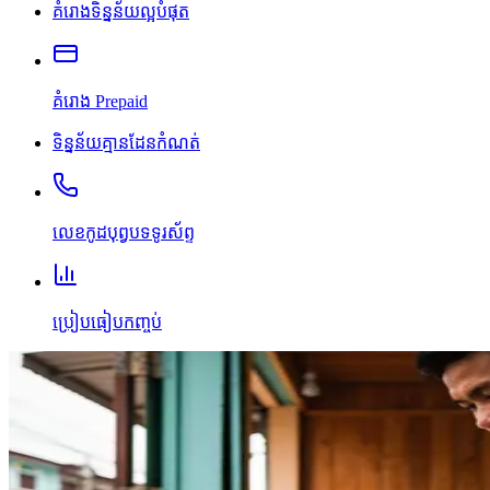
គំរោងទិន្នន័យល្អបំផុត
គំរោង Prepaid
ទិន្នន័យគ្មានដែនកំណត់
លេខកូដបុព្វបទទូរស័ព្ទ
ប្រៀបធៀបកញ្ចប់