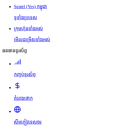
Seatel (Yes) កម្ពុជា
ទូទាំងប្រទេស
ក្រុមហ៊ុនទាំងអស់
មើលជម្រើសទាំងអស់
ធនធានទូរស័ព្ទ
កញ្ចប់ទូរស័ព្ទ
គំរោងថោក
ស៊ីមភ្ញៀវទេសចរ