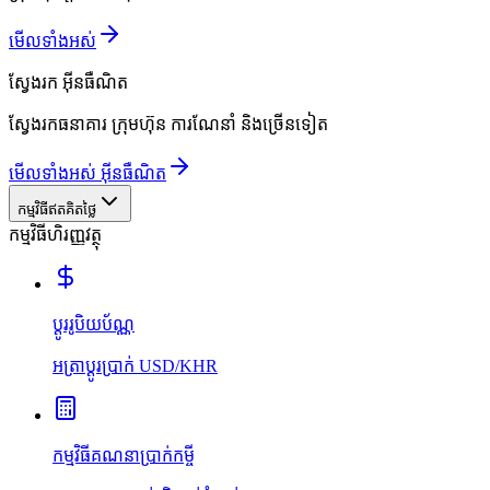
មើលទាំងអស់
ស្វែងរក
អ៊ីនធឺណិត
ស្វែងរកធនាគារ ក្រុមហ៊ុន ការណែនាំ និងច្រើនទៀត
មើលទាំងអស់ អ៊ីនធឺណិត
កម្មវិធីឥតគិតថ្លៃ
កម្មវិធីហិរញ្ញវត្ថុ
ប្ដូររូបិយប័ណ្ណ
អត្រាប្ដូរប្រាក់ USD/KHR
កម្មវិធីគណនាប្រាក់កម្ចី