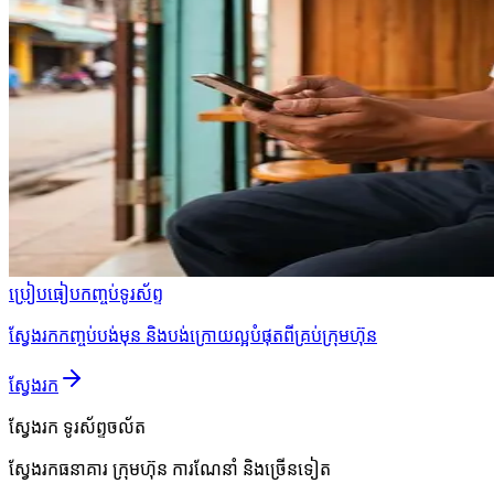
ប្រៀបធៀបកញ្ចប់ទូរស័ព្ទ
ស្វែងរកកញ្ចប់បង់មុន និងបង់ក្រោយល្អបំផុតពីគ្រប់ក្រុមហ៊ុន
ស្វែងរក
ស្វែងរក
ទូរស័ព្ទចល័ត
ស្វែងរកធនាគារ ក្រុមហ៊ុន ការណែនាំ និងច្រើនទៀត