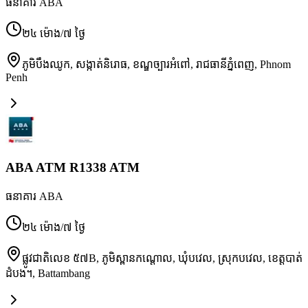
ធនាគារ ABA
២៤ ម៉ោង/៧ ថ្ងៃ
ភូមិបឹងឈូក, សង្កាត់និរោធ, ខណ្ឌច្បារអំពៅ, រាជធានីភ្នំពេញ
,
Phnom
Penh
ABA ATM R1338 ATM
ធនាគារ ABA
២៤ ម៉ោង/៧ ថ្ងៃ
ផ្លូវជាតិលេខ ៥៧B, ភូមិស្ពានកណ្ដោល, ឃុំបវេល, ស្រុកបវេល, ខេត្តបាត់
ដំបង។
,
Battambang