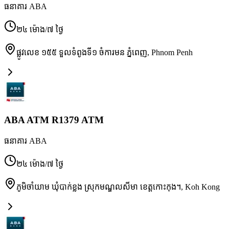
ធនាគារ ABA
២៤ ម៉ោង/៧ ថ្ងៃ
ផ្លូវលេខ ១៥៥ ទួលទំពូងទី១ ចំការមន ភ្នំពេញ
,
Phnom Penh
ABA ATM R1379 ATM
ធនាគារ ABA
២៤ ម៉ោង/៧ ថ្ងៃ
ភូមិចាំយាម ឃុំបាក់ខ្លង ស្រុកមណ្ឌលសីមា ខេត្តកោះកុង។
,
Koh Kong