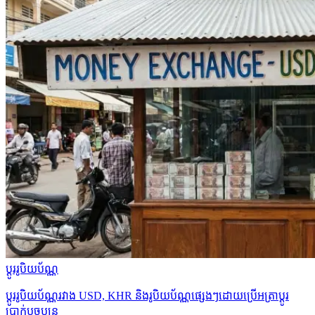
ប្ដូររូបិយប័ណ្ណ
ប្ដូររូបិយប័ណ្ណរវាង USD, KHR និងរូបិយប័ណ្ណផ្សេងៗដោយប្រើអត្រាប្ដូរ
ប្រាក់បច្ចុប្បន្ន