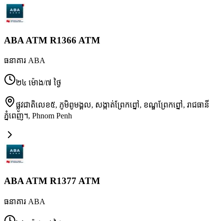
ABA ATM R1366 ATM
ធនាគារ ABA
២៤ ម៉ោង/៧ ថ្ងៃ
ផ្លូវជាតិលេខ៥, ភូមិពូមង្គល, សង្កាត់ព្រែកព្នៅ, ខណ្ឌព្រែកព្នៅ, រាជធានី
ភ្នំពេញ។
,
Phnom Penh
ABA ATM R1377 ATM
ធនាគារ ABA