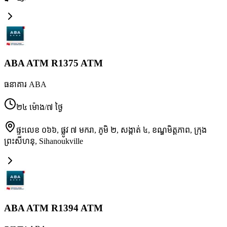
ABA ATM R1375 ATM
ធនាគារ ABA
២៤ ម៉ោង/៧ ថ្ងៃ
ផ្ទះលេខ ០៦៦, ផ្លូវ ៧ មករា, ភូមិ ២, សង្កាត់ ៤, ខណ្ឌមិត្តភាព, ក្រុង
ព្រះសីហនុ
,
Sihanoukville
ABA ATM R1394 ATM