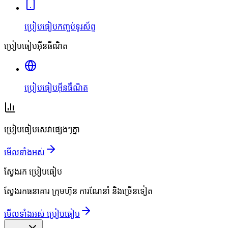
ប្រៀបធៀបកញ្ចប់ទូរស័ព្ទ
ប្រៀបធៀបអ៊ីនធឺណិត
ប្រៀបធៀបអ៊ីនធឺណិត
ប្រៀបធៀបសេវាផ្សេងៗគ្នា
មើលទាំងអស់
ស្វែងរក
ប្រៀបធៀប
ស្វែងរកធនាគារ ក្រុមហ៊ុន ការណែនាំ និងច្រើនទៀត
មើលទាំងអស់ ប្រៀបធៀប