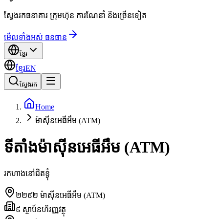
ស្វែងរកធនាគារ ក្រុមហ៊ុន ការណែនាំ និងច្រើនទៀត
មើលទាំងអស់ ធនធាន
ខ្មែរ
ខ្មែរ
EN
ស្វែងរក
Home
ម៉ាស៊ីនអេធីអឹម (ATM)
ទីតាំងម៉ាស៊ីនអេធីអឹម (ATM)
រកហាងនៅជិតខ្ងុំ
២២៩២
ម៉ាស៊ីនអេធីអឹម (ATM)
៩
ស្ថាប័នហិរញ្ញវត្ថុ