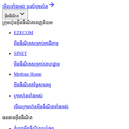
មើលទាំងអស់ ទូរស័ព្ទចល័ត
អ៊ីនធឺណិត
ក្រុមហ៊ុនអ៊ីនធឺណិតពេញនិយម
EZECOM
អ៊ីនធឺណិតសម្រាប់អាជីវកម្ម
SINET
អ៊ីនធឺណិតសម្រាប់គេហដ្ឋាន
Metfone Home
អ៊ីនធឺណិតតម្លៃសមរម្យ
ក្រុមហ៊ុនទាំងអស់
មើលក្រុមហ៊ុនអ៊ីនធឺណិតទាំងអស់
ធនធានអ៊ីនធឺណិត
គំរោងអ៊ីនធឺណិតល្អបំផុត