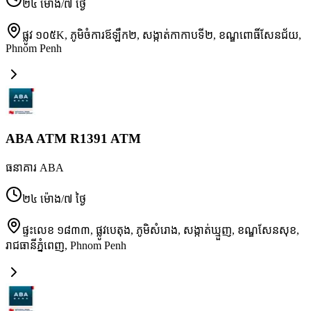
២៤ ម៉ោង/៧ ថ្ងៃ
ផ្លូវ ១០៥K, ភូមិចំការឪឡឹក២, សង្កាត់កាកាបទី២, ខណ្ឌពោធិ៍សែនជ័យ
,
Phnom Penh
ABA ATM R1391 ATM
ធនាគារ ABA
២៤ ម៉ោង/៧ ថ្ងៃ
ផ្ទះលេខ ១៨៣៣, ផ្លូវបេតុង, ភូមិសំរោង, សង្កាត់ឃ្មួញ, ខណ្ឌសែនសុខ,
រាជធានីភ្នំពេញ
,
Phnom Penh