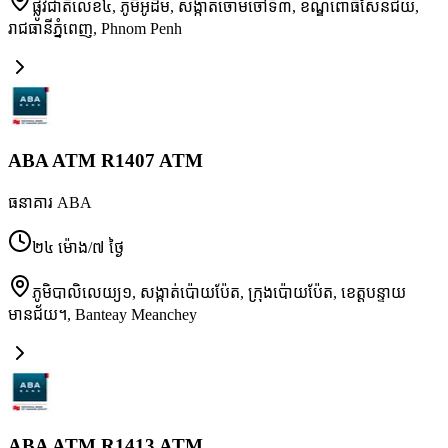
ផ្លូវជាតិលេខ៤, ភូមិអូដឹម, សង្កាត់ចោមចៅទី៣, ខណ្ឌពោធិ៍សែនជ័យ,
រាជធានីភ្នំពេញ
,
Phnom Penh
ABA ATM R1407 ATM
ធនាគារ ABA
២៤ ម៉ោង/៧ ថ្ងៃ
ភូមិបាលិលេយ្យ១, សង្កាត់ប៉ោយប៉ែត, ក្រុងប៉ោយប៉ែត, ខេត្តបន្ទាយ
មានជ័យ។
,
Banteay Meanchey
ABA ATM R1413 ATM