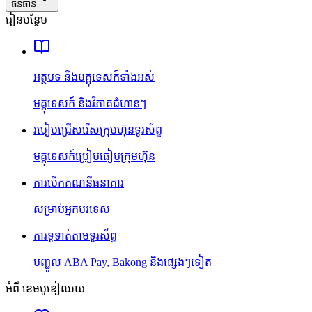
ធនធាន
រៀនបន្ថែម
អត្ថបទ និងមគ្គុទេសក៍ទាំងអស់
មគ្គុទេសក៍ និងវិភាគជំហានៗ
របៀបជ្រើសរើសក្រុមហ៊ុនទូរស័ព្ទ
មគ្គុទេសក៍ប្រៀបធៀបក្រុមហ៊ុន
ការបើកគណនីធនាគារ
សម្រាប់អ្នកបរទេស
ការទូទាត់តាមទូរស័ព្ទ
បញ្ជូល ABA Pay, Bakong និងផ្សេងៗទៀត
អំពី ខេមបូឌៀឈយ