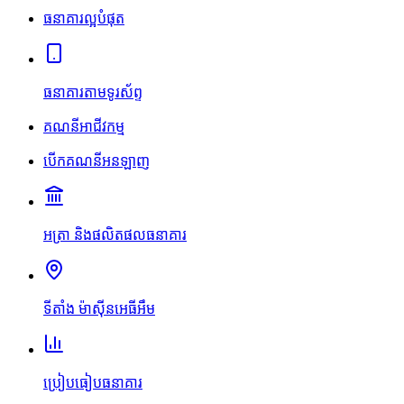
ធនាគារល្អបំផុត
ធនាគារតាមទូរស័ព្ទ
គណនីអាជីវកម្ម
បើកគណនីអនឡាញ
អត្រា និងផលិតផលធនាគារ
ទីតាំង ម៉ាស៊ីនអេធីអឹម
ប្រៀបធៀបធនាគារ