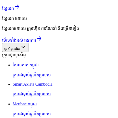
ស្វែងរក
ស្វែងរក
ធនាគារ
ស្វែងរកធនាគារ ក្រុមហ៊ុន ការណែនាំ និងច្រើនទៀត
មើលទាំងអស់ ធនាគារ
ទូរស័ព្ទចល័ត
ក្រុមហ៊ុនទូរស័ព្ទ
សែលកាត កម្ពុជា
គ្របដណ្តប់ទូទាំងប្រទេស
Smart Axiata Cambodia
គ្របដណ្តប់ទូទាំងប្រទេស
Metfone កម្ពុជា
គ្របដណ្តប់ទូទាំងប្រទេស