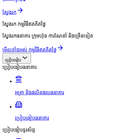
ស្វែងរក
ស្វែងរក
កម្មវិធីឥតគិតថ្លៃ
ស្វែងរកធនាគារ ក្រុមហ៊ុន ការណែនាំ និងច្រើនទៀត
មើលទាំងអស់ កម្មវិធីឥតគិតថ្លៃ
ប្រៀបធៀប
ប្រៀបធៀបធនាគារ
អត្រា និងផលិតផលធនាគារ
ប្រៀបធៀបធនាគារ
ប្រៀបធៀបទូរស័ព្ទ