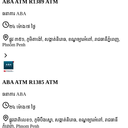
ABA ATM R1389 ATM
ធនាគារ ABA
២៤ ម៉ោង/៧ ថ្ងៃ
ផ្លូវ ៣៥១, ភូមិតាង៉ៅ, សង្កាត់និរោធ, ខណ្ឌច្បារអំពៅ, រាជធានីភ្នំពេញ
,
Phnom Penh
ABA ATM R1385 ATM
ធនាគារ ABA
២៤ ម៉ោង/៧ ថ្ងៃ
ផ្លូវជាតិលេខ១, ភូមិបឹងស្នោ, សង្កាត់និរោធ, ខណ្ឌច្បារអំពៅ, រាជធានី
ភ្នំពេញ
,
Phnom Penh