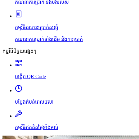
គណនាការប្រាក់ និងបង់រំលស់
កម្មវិធីគណនាប្រាក់សន្សំ
គណនាការប្រាក់ទាំងដើម និងការប្រាក់
កម្មវិធីជំនួយផ្សេងៗ
បង្កើត QR Code
បម្លែងតំបន់ពេលវេលា
កម្មវិធីឥតគិតថ្លៃទាំងអស់