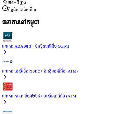
២៥+
ទីក្រុង
ទិន្នន័យទាន់សម័យ
ធនាគារនៅកម្ពុជា
ធនាគារ ABA
៦៥៧+
ម៉ាស៊ីនអេធីអឹម (ATM)
ធនាគារ អេស៊ីលីដា
១០៨២+
ម៉ាស៊ីនអេធីអឹម (ATM)
ធនាគារ កាណាឌីយ៉ា
២៦៩+
ម៉ាស៊ីនអេធីអឹម (ATM)