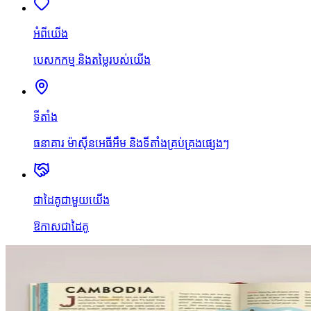
អំពីយើង
បេសកកម្ម និងតម្លៃរបស់យើង
ទីតាំង
ធនាគារ ម៉ាស៊ីនអេធីអឹម និងទីតាំងគ្រប់គ្រងផ្សេងៗ
ជាដៃគូជាមួយយើង
ឱកាសជាដៃគូ