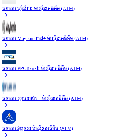
ធនាគារ ហ្វីលីព
០
ម៉ាស៊ីនអេធីអឹម (ATM)
ធនាគារ Maybank
៣៨+
ម៉ាស៊ីនអេធីអឹម (ATM)
ធនាគារ PPCBank
៦
ម៉ាស៊ីនអេធីអឹម (ATM)
ធនាគារ ស្ថាបនា
៥៧+
ម៉ាស៊ីនអេធីអឹម (ATM)
ធនាគារ វឌ្ឍនៈ
០
ម៉ាស៊ីនអេធីអឹម (ATM)