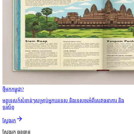
ថ្មីមកកម្ពុជា?
មគ្គុទេសក៍សំខាន់ៗសម្រាប់អ្នកបរទេស និងទេសចរអំពីសេវាធនាគារ និង
ទូរស័ព្ទ
ស្វែងរក
ស្វែងរក
ធនធាន