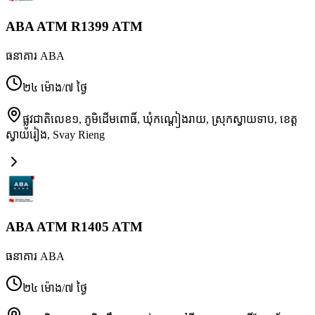
ABA ATM R1399 ATM
ធនាគារ ABA
២៤ ម៉ោង/៧ ថ្ងៃ
ផ្លូវជាតិលេខ១, ភូមិដើមពោធិ៍, ឃុំកណ្ដៀងរាយ, ស្រុកស្វាយទាប, ខេត្ត
ស្វាយរៀង
,
Svay Rieng
ABA ATM R1405 ATM
ធនាគារ ABA
២៤ ម៉ោង/៧ ថ្ងៃ