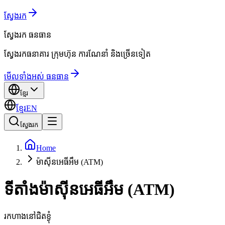
ស្វែងរក
ស្វែងរក
ធនធាន
ស្វែងរកធនាគារ ក្រុមហ៊ុន ការណែនាំ និងច្រើនទៀត
មើលទាំងអស់ ធនធាន
ខ្មែរ
ខ្មែរ
EN
ស្វែងរក
Home
ម៉ាស៊ីនអេធីអឹម (ATM)
ទីតាំងម៉ាស៊ីនអេធីអឹម (ATM)
រកហាងនៅជិតខ្ងុំ