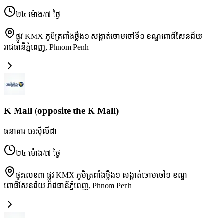
២៤ ម៉ោង/៧ ថ្ងៃ
ផ្លូវ KMX ភូមិត្រពាំងថ្លឹង១ សង្កាត់ចោមចៅទី១ ខណ្ឌពោធិ៍សែនជ័យ
រាជធានីភ្នំពេញ
,
Phnom Penh
K Mall (opposite the K Mall)
ធនាគារ អេស៊ីលីដា
២៤ ម៉ោង/៧ ថ្ងៃ
ផ្ទះលេខ៣ ផ្លូវ KMX ភូមិត្រពាំងថ្លឹង១ សង្កាត់ចោមចៅ១ ខណ្ឌ
ពោធិ៍សែនជ័យ រាជធានីភ្នំពេញ
,
Phnom Penh