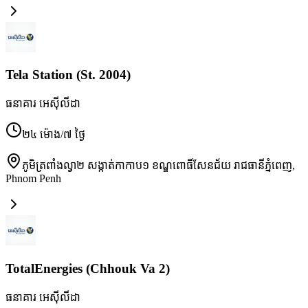
Tela Station (St. 2004)
ធនាគារ អេស៊ីលីដា
២៤ ម៉ោង/៧ ថ្ងៃ
ភូមិត្រពាំងល្វា២ សង្កាត់កាកាប១ ខណ្ឌពោធិ៍សែនជ័យ រាជធានីភ្នំពេញ
,
Phnom Penh
TotalEnergies (Chhouk Va 2​)
ធនាគារ អេស៊ីលីដា