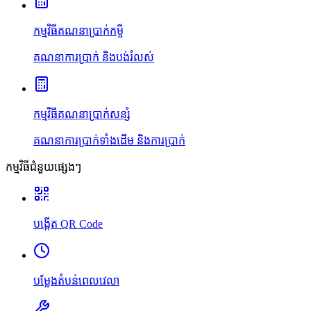
កម្មវិធីគណនាប្រាក់កម្ចី
គណនាការប្រាក់ និងបង់រំលស់
កម្មវិធីគណនាប្រាក់សន្សំ
គណនាការប្រាក់ទាំងដើម និងការប្រាក់
កម្មវិធីជំនួយផ្សេងៗ
បង្កើត QR Code
បម្លែងតំបន់ពេលវេលា