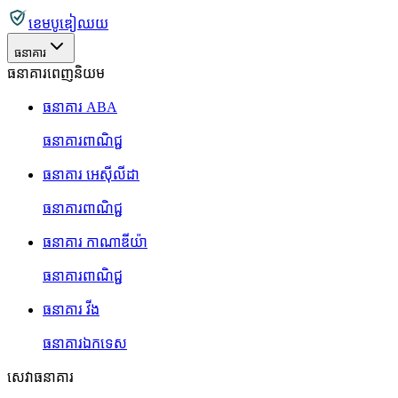
ខេមបូឌៀឈយ
ធនាគារ
ធនាគារពេញនិយម
ធនាគារ ABA
ធនាគារពាណិជ្ជ
ធនាគារ អេស៊ីលីដា
ធនាគារពាណិជ្ជ
ធនាគារ កាណាឌីយ៉ា
ធនាគារពាណិជ្ជ
ធនាគារ វីង
ធនាគារឯកទេស
សេវាធនាគារ