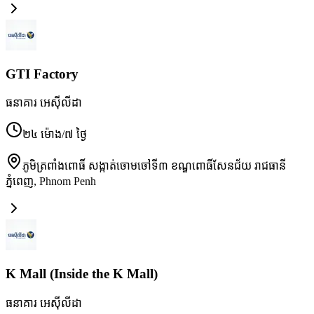
GTI Factory
ធនាគារ អេស៊ីលីដា
២៤ ម៉ោង/៧ ថ្ងៃ
ភូមិត្រពាំងពោធិ៍ សង្កាត់ចោមចៅទី៣ ខណ្ឌពោធិ៍សែនជ័យ រាជធានី
ភ្នំពេញ
,
Phnom Penh
K Mall (Inside the K Mall)
ធនាគារ អេស៊ីលីដា