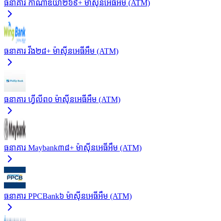
ធនាគារ កាណាឌីយ៉ា
២៦៩+
ម៉ាស៊ីនអេធីអឹម (ATM)
ធនាគារ វីង
២៨+
ម៉ាស៊ីនអេធីអឹម (ATM)
ធនាគារ ហ្វីលីព
០
ម៉ាស៊ីនអេធីអឹម (ATM)
ធនាគារ Maybank
៣៨+
ម៉ាស៊ីនអេធីអឹម (ATM)
ធនាគារ PPCBank
៦
ម៉ាស៊ីនអេធីអឹម (ATM)