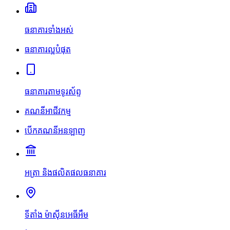
ធនាគារទាំងអស់
ធនាគារល្អបំផុត
ធនាគារតាមទូរស័ព្ទ
គណនីអាជីវកម្ម
បើកគណនីអនឡាញ
អត្រា និងផលិតផលធនាគារ
ទីតាំង ម៉ាស៊ីនអេធីអឹម