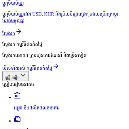
ប្ដូររូបិយប័ណ្ណ
ប្ដូររូបិយប័ណ្ណរវាង USD, KHR និងរូបិយប័ណ្ណផ្សេងៗដោយប្រើអត្រាប្ដូរ
ប្រាក់បច្ចុប្បន្ន
ស្វែងរក
ស្វែងរក
កម្មវិធីឥតគិតថ្លៃ
ស្វែងរកធនាគារ ក្រុមហ៊ុន ការណែនាំ និងច្រើនទៀត
មើលទាំងអស់ កម្មវិធីឥតគិតថ្លៃ
ប្រៀបធៀប
ប្រៀបធៀបធនាគារ
អត្រា និងផលិតផលធនាគារ