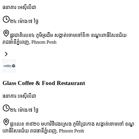
ធនាគារ អេស៊ីលីដា
២៤ ម៉ោង/៧ ថ្ងៃ
ផ្លូវជាតិលេខ៤ ភូមិអូរដឹម សង្កាត់ចោមចៅទី៣ ខណ្ឌពោធិ៍សែនជ័យ
រាជធានីភ្នំពេញ
,
Phnom Penh
Glass Coffee & Food Restaurant
ធនាគារ អេស៊ីលីដា
២៤ ម៉ោង/៧ ថ្ងៃ
ផ្ទះលេខ ៣៩២០ មហាវិថីវេងស្រេង ភូមិជ្រៃកោង សង្កាត់ចោមចៅ ខណ្ឌ
ពោធិ៍សែនជ័យ រាជធានីភ្នំពេញ
,
Phnom Penh