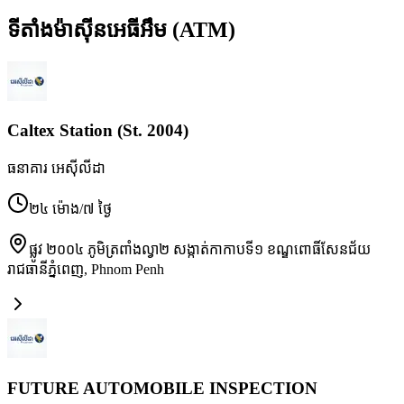
ទីតាំងម៉ាស៊ីនអេធីអឹម (ATM)
Caltex Station (St. 2004)
ធនាគារ អេស៊ីលីដា
២៤ ម៉ោង/៧ ថ្ងៃ
ផ្លូវ ២០០៤ ភូមិត្រពាំងល្វា២ សង្កាត់កាកាបទី១ ខណ្ឌពោធិ៍សែនជ័យ
រាជធានីភ្នំពេញ
,
Phnom Penh
FUTURE AUTOMOBILE INSPECTION