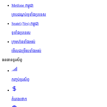
Metfone កម្ពុជា
គ្របដណ្តប់ទូទាំងប្រទេស
Seatel (Yes) កម្ពុជា
ទូទាំងប្រទេស
ក្រុមហ៊ុនទាំងអស់
មើលជម្រើសទាំងអស់
ធនធានទូរស័ព្ទ
កញ្ចប់ទូរស័ព្ទ
គំរោងថោក