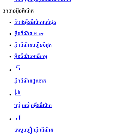
ធនធានអ៊ីនធឺណិត
គំរោងអ៊ីនធឺណិតល្អបំផុត
អ៊ីនធឺណិត Fiber
អ៊ីនធឺណិតលឿនបំផុត
អ៊ីនធឺណិតអាជីវកម្ម
អ៊ីនធឺណិតផ្ទះថោក
ប្រៀបធៀបអ៊ីនធឺណិត
តេស្តល្បឿនអ៊ីនធឺណិត