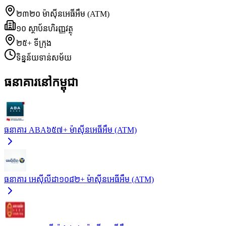
២៣២០
ម៉ាស៊ីនអេធីអឹម (ATM)
១០
ស្ថាប័នហិរញ្ញវត្ថុ
២៥+
ទីក្រុង
ទិន្នន័យទាន់សម័យ
ធនាគារនៅកម្ពុជា
ធនាគារ ABA
៦៥៧+
ម៉ាស៊ីនអេធីអឹម (ATM)
ធនាគារ អេស៊ីលីដា
១០៨២+
ម៉ាស៊ីនអេធីអឹម (ATM)