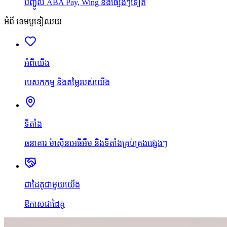
បញ្ជូល ABA Pay, Wing និងផ្សេងៗទៀត
អំពី ខេមបូឌៀឈយ
អំពីយើង
បេសកកម្ម និងតម្លៃរបស់យើង
ទីតាំង
ធនាគារ ម៉ាស៊ីនអេធីអឹម និងទីតាំងគ្រប់គ្រងផ្សេងៗ
ជាដៃគូជាមួយយើង
ឱកាសជាដៃគូ