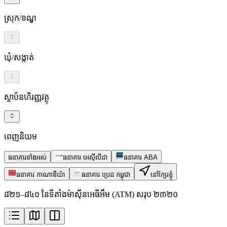
ស្រុក/ខណ្ឌ
ឃុំ/សង្កាត់
ស្ថាប័នហិរញ្ញវត្ថុ
ពេញនិយម
ធនាគារទាំងអស់
ធនាគារ អេស៊ីលីដា
ធនាគារ ABA
ធនាគារ កាណាឌីយ៉ា
ធនាគារ ប្រេដ កម្ពុជា
នៅក្បែរខ្ញុំ
៨២១–៨៤០ នៃទីតាំងម៉ាស៊ីនអេធីអឹម (ATM) សរុប ២៣២០