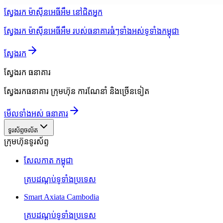
ស្វែងរក ម៉ាស៊ីនអេធីអឹម នៅជិតអ្នក
ស្វែងរក ម៉ាស៊ីនអេធីអឹម របស់ធនាគារធំៗទាំងអស់ទូទាំងកម្ពុជា
ស្វែងរក
ស្វែងរក
ធនាគារ
ស្វែងរកធនាគារ ក្រុមហ៊ុន ការណែនាំ និងច្រើនទៀត
មើលទាំងអស់ ធនាគារ
ទូរស័ព្ទចល័ត
ក្រុមហ៊ុនទូរស័ព្ទ
សែលកាត កម្ពុជា
គ្របដណ្តប់ទូទាំងប្រទេស
Smart Axiata Cambodia
គ្របដណ្តប់ទូទាំងប្រទេស