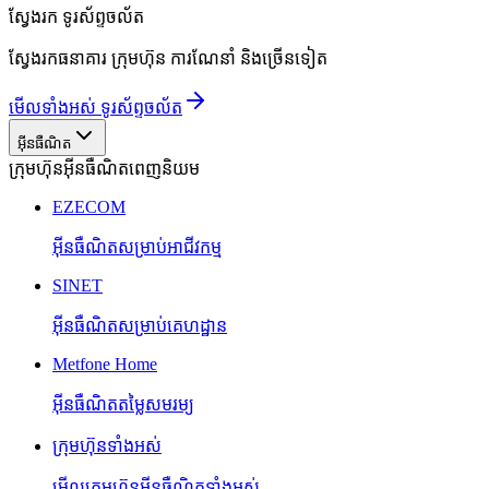
ស្វែងរក
ទូរស័ព្ទចល័ត
ស្វែងរកធនាគារ ក្រុមហ៊ុន ការណែនាំ និងច្រើនទៀត
មើលទាំងអស់ ទូរស័ព្ទចល័ត
អ៊ីនធឺណិត
ក្រុមហ៊ុនអ៊ីនធឺណិតពេញនិយម
EZECOM
អ៊ីនធឺណិតសម្រាប់អាជីវកម្ម
SINET
អ៊ីនធឺណិតសម្រាប់គេហដ្ឋាន
Metfone Home
អ៊ីនធឺណិតតម្លៃសមរម្យ
ក្រុមហ៊ុនទាំងអស់
មើលក្រុមហ៊ុនអ៊ីនធឺណិតទាំងអស់