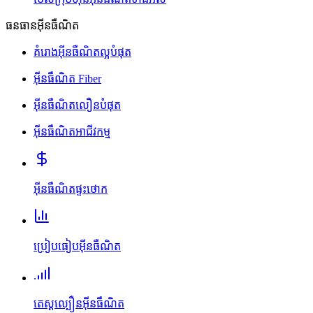
ធនធានអ៊ីនធឺណិត
គំរោងអ៊ីនធឺណិតល្អបំផុត
អ៊ីនធឺណិត Fiber
អ៊ីនធឺណិតលឿនបំផុត
អ៊ីនធឺណិតអាជីវកម្ម
អ៊ីនធឺណិតផ្ទះថោក
ប្រៀបធៀបអ៊ីនធឺណិត
តេស្តល្បឿនអ៊ីនធឺណិត