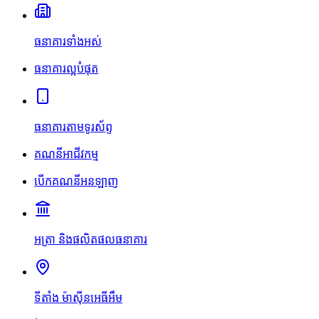
ធនាគារទាំងអស់
ធនាគារល្អបំផុត
ធនាគារតាមទូរស័ព្ទ
គណនីអាជីវកម្ម
បើកគណនីអនឡាញ
អត្រា និងផលិតផលធនាគារ
ទីតាំង ម៉ាស៊ីនអេធីអឹម