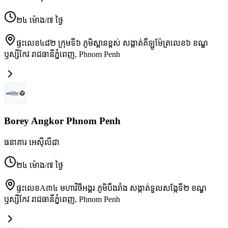
២៤ ម៉ោង/៧ ថ្ងៃ
ផ្ទះលេខ៤៨២ ក្រុមទី៦ ភូមិស្ពានខ្ពស់ សង្កាត់គីឡូម៉ែត្រលេខ៦ ខណ្ឌ
ឫស្សីកែវ រាជធានីភ្នំពេញ
,
Phnom Penh
Borey Angkor Phnom Penh
ធនាគារ អេស៊ីលីដា
២៤ ម៉ោង/៧ ថ្ងៃ
ផ្ទះលេខA៣៤ មហាវិថីអង្គរ ភូមិបឹងរាំង សង្កាត់ទួលសង្កែទី២ ខណ្ឌ
ឫស្សីកែវ រាជធានីភ្នំពេញ
,
Phnom Penh