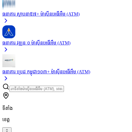
ធនាគារ ស្ថាបនា
៥៧+
ម៉ាស៊ីនអេធីអឹម (ATM)
ធនាគារ វឌ្ឍនៈ
០
ម៉ាស៊ីនអេធីអឹម (ATM)
ធនាគារ ប្រេដ កម្ពុជា
១០៣+
ម៉ាស៊ីនអេធីអឹម (ATM)
ទីតាំង
ខេត្ត