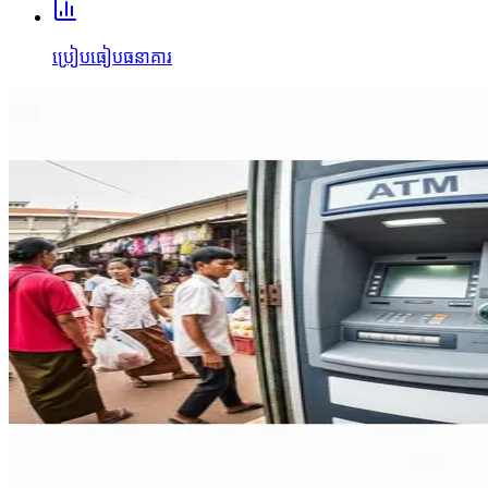
ប្រៀបធៀបធនាគារ