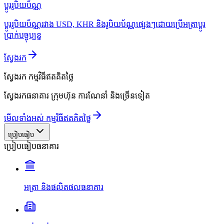
ប្ដូររូបិយប័ណ្ណ
ប្ដូររូបិយប័ណ្ណរវាង USD, KHR និងរូបិយប័ណ្ណផ្សេងៗដោយប្រើអត្រាប្ដូរ
ប្រាក់បច្ចុប្បន្ន
ស្វែងរក
ស្វែងរក
កម្មវិធីឥតគិតថ្លៃ
ស្វែងរកធនាគារ ក្រុមហ៊ុន ការណែនាំ និងច្រើនទៀត
មើលទាំងអស់ កម្មវិធីឥតគិតថ្លៃ
ប្រៀបធៀប
ប្រៀបធៀបធនាគារ
អត្រា និងផលិតផលធនាគារ