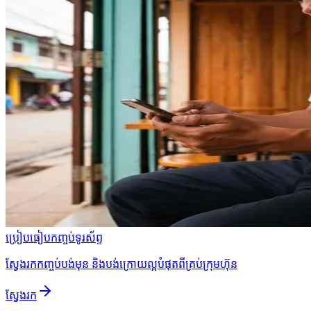
ប្រៀបធៀបកញ្ចប់ទូរស័ព្ទ
ស្វែងរកកញ្ចប់បង់មុន និងបង់ក្រោយល្អបំផុតពីគ្រប់ក្រុមហ៊ុន
ស្វែងរក