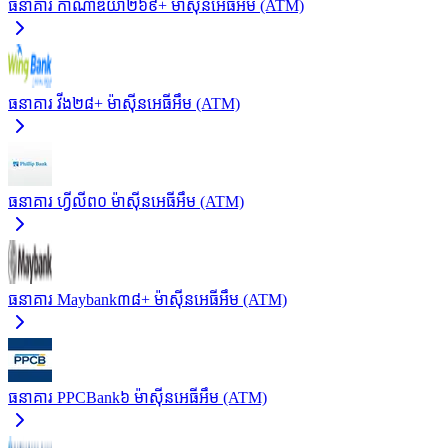
ធនាគារ កាណាឌីយ៉ា
២៦៩+
ម៉ាស៊ីនអេធីអឹម (ATM)
ធនាគារ វីង
២៨+
ម៉ាស៊ីនអេធីអឹម (ATM)
ធនាគារ ហ្វីលីព
០
ម៉ាស៊ីនអេធីអឹម (ATM)
ធនាគារ Maybank
៣៨+
ម៉ាស៊ីនអេធីអឹម (ATM)
ធនាគារ PPCBank
៦
ម៉ាស៊ីនអេធីអឹម (ATM)