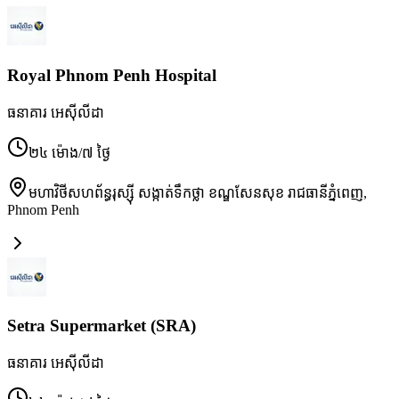
Royal Phnom Penh Hospital
ធនាគារ អេស៊ីលីដា
២៤ ម៉ោង/៧ ថ្ងៃ
មហាវិថីសហព័ន្ធរុស្ស៊ី សង្កាត់ទឹកថ្លា ខណ្ឌសែនសុខ រាជធានីភ្នំពេញ
,
Phnom Penh
Setra Supermarket (SRA)
ធនាគារ អេស៊ីលីដា