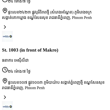
២៤ ម៉ោង/៧ ថ្ងៃ
ផ្ទះលេខ២៤២៣ ផ្លូវបុរីពិភពថ្មី (សំរោងអណ្តែត) ភូមិរោងចក្រ
សង្កាត់គោកឃ្លាង ខណ្ឌសែនសុខ រាជធានីភ្នំពេញ
,
Phnom Penh
St. 1003 (in front of Makro)
ធនាគារ អេស៊ីលីដា
២៤ ម៉ោង/៧ ថ្ងៃ
ផ្ទះលេខ១០៧ ផ្លូវ១០០៣ ភូមិបាយ៉ាប សង្កាត់ភ្នំពេញថ្មី ខណ្ឌសែនសុខ
រាជធានីភ្នំពេញ
,
Phnom Penh