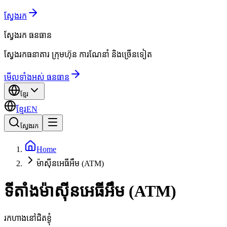
ស្វែងរក
ស្វែងរក
ធនធាន
ស្វែងរកធនាគារ ក្រុមហ៊ុន ការណែនាំ និងច្រើនទៀត
មើលទាំងអស់ ធនធាន
ខ្មែរ
ខ្មែរ
EN
ស្វែងរក
Home
ម៉ាស៊ីនអេធីអឹម (ATM)
ទីតាំងម៉ាស៊ីនអេធីអឹម (ATM)
រកហាងនៅជិតខ្ងុំ