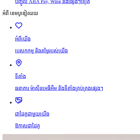
បញ្ជូល ABA Pay, Wing និងផ្សេងៗទៀត
អំពី ខេមបូឌៀឈយ
អំពីយើង
បេសកកម្ម និងតម្លៃរបស់យើង
ទីតាំង
ធនាគារ ម៉ាស៊ីនអេធីអឹម និងទីតាំងគ្រប់គ្រងផ្សេងៗ
ជាដៃគូជាមួយយើង
ឱកាសជាដៃគូ