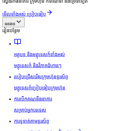
ស្វែងរកធនាគារ ក្រុមហ៊ុន ការណែនាំ និងច្រើនទៀត
មើលទាំងអស់ ប្រៀបធៀប
ធនធាន
រៀនបន្ថែម
អត្ថបទ និងមគ្គុទេសក៍ទាំងអស់
មគ្គុទេសក៍ និងវិភាគជំហានៗ
របៀបជ្រើសរើសក្រុមហ៊ុនទូរស័ព្ទ
មគ្គុទេសក៍ប្រៀបធៀបក្រុមហ៊ុន
ការបើកគណនីធនាគារ
សម្រាប់អ្នកបរទេស
ការទូទាត់តាមទូរស័ព្ទ