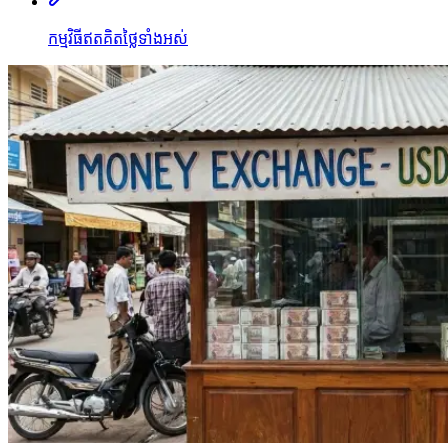
កម្មវិធីឥតគិតថ្លៃទាំងអស់