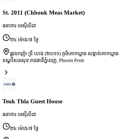
St. 2011 (Chhouk Meas Market)
ធនាគារ អេស៊ីលីដា
២៤ ម៉ោង/៧ ថ្ងៃ
ផ្លូវឧកញ៉ា ទ្រី ហេង (២០១១) ភូមិគោកឃ្លាង សង្កាត់គោកឃ្លាង
ខណ្ឌសែនសុខ រាជធានីភ្នំពេញ
,
Phnom Penh
Teuk Thla Guest House
ធនាគារ អេស៊ីលីដា
២៤ ម៉ោង/៧ ថ្ងៃ