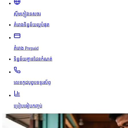
ស៊ីមភ្ញៀវទេសចរ
គំរោងទិន្នន័យល្អបំផុត
គំរោង Prepaid
ទិន្នន័យគ្មានដែនកំណត់
លេខកូដបុព្វបទទូរស័ព្ទ
ប្រៀបធៀបកញ្ចប់