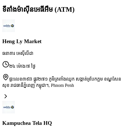
ទីតាំងម៉ាស៊ីនអេធីអឹម (ATM)
Heng Ly Market
ធនាគារ អេស៊ីលីដា
២៤ ម៉ោង/៧ ថ្ងៃ
ផ្ទះលេខ៣៩B ផ្លូវ២៧១ ភូមិត្រពាំងឈូក សង្កាត់អូបែកក្អម ខណ្ឌសែន
សុខ រាជធានីភ្នំពេញ កម្ពុជា។
,
Phnom Penh
Kampuchea Tela HQ