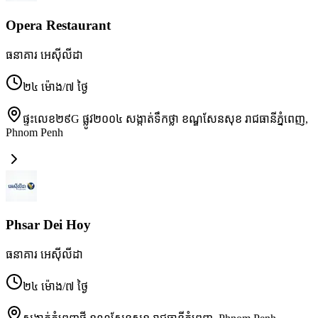
Opera Restaurant
ធនាគារ អេស៊ីលីដា
២៤ ម៉ោង/៧ ថ្ងៃ
ផ្ទះលេខ២៩G ផ្លូវ២០០៤ សង្កាត់ទឹកថ្លា ខណ្ឌសែនសុខ រាជធានីភ្នំពេញ
,
Phnom Penh
Phsar Dei Hoy
ធនាគារ អេស៊ីលីដា
២៤ ម៉ោង/៧ ថ្ងៃ