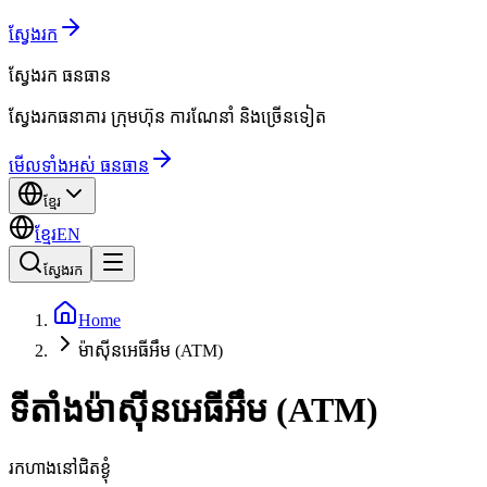
ស្វែងរក
ស្វែងរក
ធនធាន
ស្វែងរកធនាគារ ក្រុមហ៊ុន ការណែនាំ និងច្រើនទៀត
មើលទាំងអស់ ធនធាន
ខ្មែរ
ខ្មែរ
EN
ស្វែងរក
Home
ម៉ាស៊ីនអេធីអឹម (ATM)
ទីតាំងម៉ាស៊ីនអេធីអឹម (ATM)
រកហាងនៅជិតខ្ងុំ