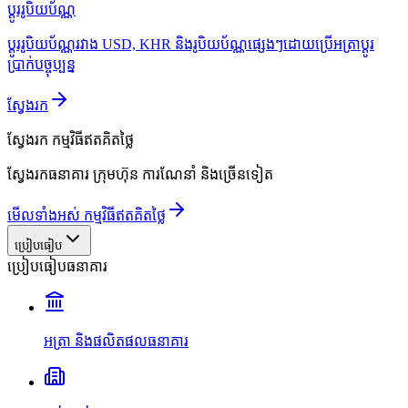
ប្ដូររូបិយប័ណ្ណ
ប្ដូររូបិយប័ណ្ណរវាង USD, KHR និងរូបិយប័ណ្ណផ្សេងៗដោយប្រើអត្រាប្ដូរ
ប្រាក់បច្ចុប្បន្ន
ស្វែងរក
ស្វែងរក
កម្មវិធីឥតគិតថ្លៃ
ស្វែងរកធនាគារ ក្រុមហ៊ុន ការណែនាំ និងច្រើនទៀត
មើលទាំងអស់ កម្មវិធីឥតគិតថ្លៃ
ប្រៀបធៀប
ប្រៀបធៀបធនាគារ
អត្រា និងផលិតផលធនាគារ