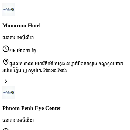
Monorom Hotel
ធនាគារ អេស៊ីលីដា
២៤ ម៉ោង/៧ ថ្ងៃ
ផ្ទះលេខ ៣៨៨ មហាវិថីម៉ៅសេទុង សង្កាត់បឹងសាឡាង ខណ្ឌទួលគោក
រាជធានីភ្នំពេញ កម្ពុជា។
,
Phnom Penh
Phnom Penh Eye Center
ធនាគារ អេស៊ីលីដា