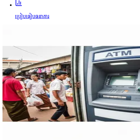
ប្រៀបធៀបធនាគារ