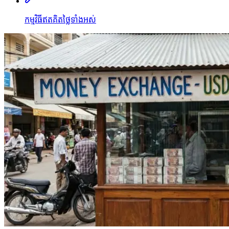
កម្មវិធីឥតគិតថ្លៃទាំងអស់