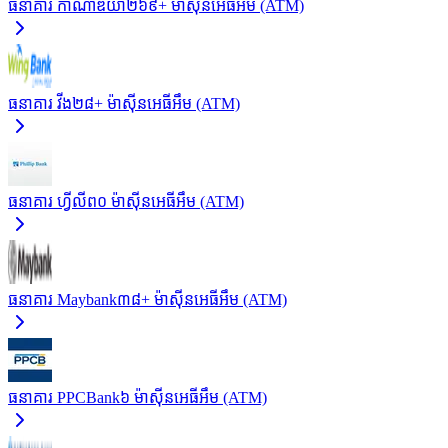
ធនាគារ កាណាឌីយ៉ា
២៦៩+
ម៉ាស៊ីនអេធីអឹម (ATM)
ធនាគារ វីង
២៨+
ម៉ាស៊ីនអេធីអឹម (ATM)
ធនាគារ ហ្វីលីព
០
ម៉ាស៊ីនអេធីអឹម (ATM)
ធនាគារ Maybank
៣៨+
ម៉ាស៊ីនអេធីអឹម (ATM)
ធនាគារ PPCBank
៦
ម៉ាស៊ីនអេធីអឹម (ATM)