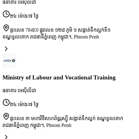
ធនាគារ អេស៊ីលីដា
២៤ ម៉ោង/៧ ថ្ងៃ
ផ្ទះលេខ 784E0 ផ្លូវលេខ ១២៨ ភូមិ ១ សង្កាត់ទឹកល្អក់ទី១
ខណ្ឌទួលគោក រាជធានីភ្នំពេញ កម្ពុជា។
,
Phnom Penh
Ministry of Labour and Vocational Training
ធនាគារ អេស៊ីលីដា
២៤ ម៉ោង/៧ ថ្ងៃ
ផ្ទះលេខ ៣ មហាវិថីសហព័ន្ធរុស្ស៊ី សង្កាត់ទឹកល្អក់ ខណ្ឌទួលគោក
រាជធានីភ្នំពេញ កម្ពុជា។
,
Phnom Penh