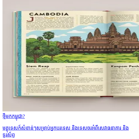
ថ្មីមកកម្ពុជា?
មគ្គុទេសក៍សំខាន់ៗសម្រាប់អ្នកបរទេស និងទេសចរអំពីសេវាធនាគារ និង
ទូរស័ព្ទ