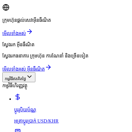
ក្រុមហ៊ុនផ្តល់សេវាអ៊ីនធឺណិត
មើលទាំងអស់
ស្វែងរក
អ៊ីនធឺណិត
ស្វែងរកធនាគារ ក្រុមហ៊ុន ការណែនាំ និងច្រើនទៀត
មើលទាំងអស់ អ៊ីនធឺណិត
កម្មវិធីឥតគិតថ្លៃ
កម្មវិធីហិរញ្ញវត្ថុ
ប្ដូររូបិយប័ណ្ណ
អត្រាប្ដូរប្រាក់ USD/KHR