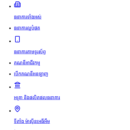
ធនាគារទាំងអស់
ធនាគារល្អបំផុត
ធនាគារតាមទូរស័ព្ទ
គណនីអាជីវកម្ម
បើកគណនីអនឡាញ
អត្រា និងផលិតផលធនាគារ
ទីតាំង ម៉ាស៊ីនអេធីអឹម