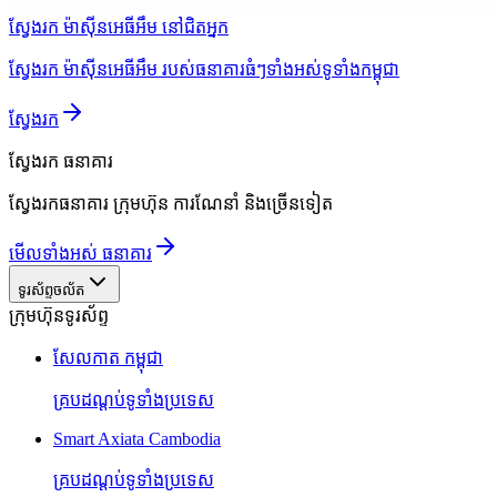
ស្វែងរក ម៉ាស៊ីនអេធីអឹម នៅជិតអ្នក
ស្វែងរក ម៉ាស៊ីនអេធីអឹម របស់ធនាគារធំៗទាំងអស់ទូទាំងកម្ពុជា
ស្វែងរក
ស្វែងរក
ធនាគារ
ស្វែងរកធនាគារ ក្រុមហ៊ុន ការណែនាំ និងច្រើនទៀត
មើលទាំងអស់ ធនាគារ
ទូរស័ព្ទចល័ត
ក្រុមហ៊ុនទូរស័ព្ទ
សែលកាត កម្ពុជា
គ្របដណ្តប់ទូទាំងប្រទេស
Smart Axiata Cambodia
គ្របដណ្តប់ទូទាំងប្រទេស