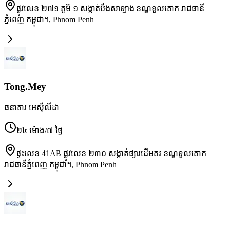
ផ្លូវលេខ ២៧១ ភូមិ ១ សង្កាត់បឹងសាឡាង ខណ្ឌទួលគោក រាជធានី
ភ្នំពេញ កម្ពុជា។
,
Phnom Penh
Tong.Mey
ធនាគារ អេស៊ីលីដា
២៤ ម៉ោង/៧ ថ្ងៃ
ផ្ទះលេខ 41AB ផ្លូវលេខ ២៣០ សង្កាត់ផ្សារដើមគរ ខណ្ឌទួលគោក
រាជធានីភ្នំពេញ កម្ពុជា។
,
Phnom Penh