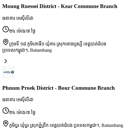
Moung Ruessei District - Kear Commune Branch
ធនាគារ អេស៊ីលីដា
២៤ ម៉ោង/៧ ថ្ងៃ
ក្រុមទី ១៨ ភូមិពោធិ៍១ ឃុំគារ ស្រុកមោងឫស្សី ខេត្តបាត់ដំបង
ប្រទេសកម្ពុជា។
,
Battambang
Phnum Proek District - Bour Commune Branch
ធនាគារ អេស៊ីលីដា
២៤ ម៉ោង/៧ ថ្ងៃ
ភូមិបួរ ឃុំបួរ ស្រុកភ្នំព្រឹក ខេត្តបាត់ដំបង ប្រទេសកម្ពុជា។
,
Battambang