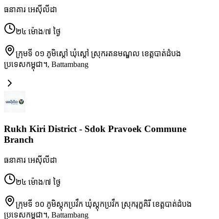
ធនាគារ អេស៊ីលីដា
២៤ ម៉ោង/៧ ថ្ងៃ
ក្រុមទី ០១ ភូមិស្តៅ ឃុំស្តៅ ស្រុករតនមណ្ឌល ខេត្តបាត់ដំបង
ប្រទេសកម្ពុជា។
,
Battambang
Rukh Kiri District - Sdok Pravoek Commune
Branch
ធនាគារ អេស៊ីលីដា
២៤ ម៉ោង/៧ ថ្ងៃ
ក្រុមទី ១០ ភូមិស្តុកប្រវឹក ឃុំស្តុកប្រវឹក ស្រុករុក្ខគិរី ខេត្តបាត់ដំបង
ប្រទេសកម្ពុជា។
,
Battambang