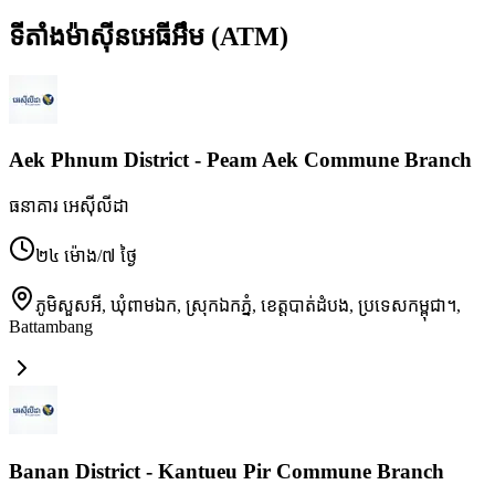
ទីតាំងម៉ាស៊ីនអេធីអឹម (ATM)
Aek Phnum District - Peam Aek Commune Branch
ធនាគារ អេស៊ីលីដា
២៤ ម៉ោង/៧ ថ្ងៃ
ភូមិសួសអី, ឃុំពាមឯក, ស្រុកឯកភ្នំ, ខេត្តបាត់ដំបង, ប្រទេសកម្ពុជា។
,
Battambang
Banan District - Kantueu Pir Commune Branch