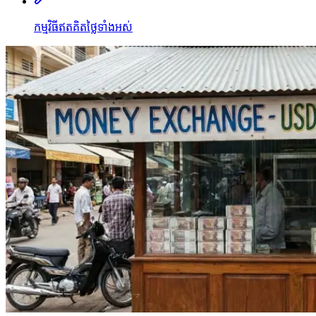
កម្មវិធីឥតគិតថ្លៃទាំងអស់