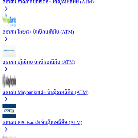
ធនាគារ កាណាឌីយ៉ា
២៦៩+
ម៉ាស៊ីនអេធីអឹម (ATM)
ធនាគារ វីង
២៨+
ម៉ាស៊ីនអេធីអឹម (ATM)
ធនាគារ ហ្វីលីព
០
ម៉ាស៊ីនអេធីអឹម (ATM)
ធនាគារ Maybank
៣៨+
ម៉ាស៊ីនអេធីអឹម (ATM)
ធនាគារ PPCBank
៦
ម៉ាស៊ីនអេធីអឹម (ATM)