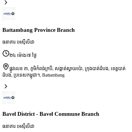
Battambang Province Branch
ធនាគារ អេស៊ីលីដា
២៤ ម៉ោង/៧ ថ្ងៃ
ផ្លូវលេខ ៣, ភូមិកំពង់ក្របី, សង្កាត់ស្វាយប៉ោ, ក្រុងបាត់ដំបង, ខេត្តបាត់
ដំបង, ប្រទេសកម្ពុជា។
,
Battambang
Bavel District - Bavel Commune Branch
ធនាគារ អេស៊ីលីដា