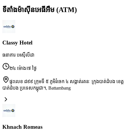
ទីតាំងម៉ាស៊ីនអេធីអឹម (ATM)
Classy Hotel
ធនាគារ អេស៊ីលីដា
២៤ ម៉ោង/៧ ថ្ងៃ
ផ្ទះលេខ ៨៩៩ ក្រុមទី ៥ ភូមិរំចេក ៤ សង្កាត់រតនៈ ក្រុងបាត់ដំបង ខេត្ត
បាត់ដំបង ប្រទេសកម្ពុជា។
,
Battambang
Khnach Romeas