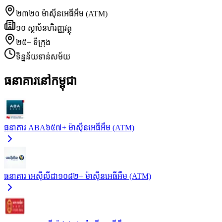
២៣២០
ម៉ាស៊ីនអេធីអឹម (ATM)
១០
ស្ថាប័នហិរញ្ញវត្ថុ
២៥+
ទីក្រុង
ទិន្នន័យទាន់សម័យ
ធនាគារនៅកម្ពុជា
ធនាគារ ABA
៦៥៧+
ម៉ាស៊ីនអេធីអឹម (ATM)
ធនាគារ អេស៊ីលីដា
១០៨២+
ម៉ាស៊ីនអេធីអឹម (ATM)