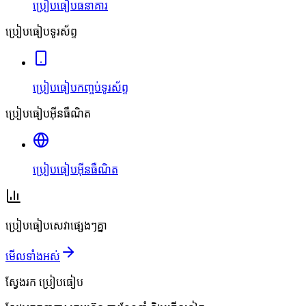
ប្រៀបធៀបធនាគារ
ប្រៀបធៀបទូរស័ព្ទ
ប្រៀបធៀបកញ្ចប់ទូរស័ព្ទ
ប្រៀបធៀបអ៊ីនធឺណិត
ប្រៀបធៀបអ៊ីនធឺណិត
ប្រៀបធៀបសេវាផ្សេងៗគ្នា
មើលទាំងអស់
ស្វែងរក
ប្រៀបធៀប