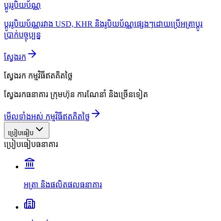
ប្ដូររូបិយប័ណ្ណ
ប្ដូររូបិយប័ណ្ណរវាង USD, KHR និងរូបិយប័ណ្ណផ្សេងៗដោយប្រើអត្រាប្ដូរ
ប្រាក់បច្ចុប្បន្ន
ស្វែងរក
ស្វែងរក
កម្មវិធីឥតគិតថ្លៃ
ស្វែងរកធនាគារ ក្រុមហ៊ុន ការណែនាំ និងច្រើនទៀត
មើលទាំងអស់ កម្មវិធីឥតគិតថ្លៃ
ប្រៀបធៀប
ប្រៀបធៀបធនាគារ
អត្រា និងផលិតផលធនាគារ