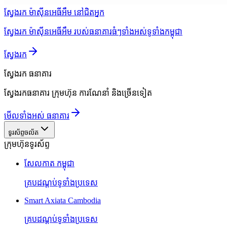
ស្វែងរក ម៉ាស៊ីនអេធីអឹម នៅជិតអ្នក
ស្វែងរក ម៉ាស៊ីនអេធីអឹម របស់ធនាគារធំៗទាំងអស់ទូទាំងកម្ពុជា
ស្វែងរក
ស្វែងរក
ធនាគារ
ស្វែងរកធនាគារ ក្រុមហ៊ុន ការណែនាំ និងច្រើនទៀត
មើលទាំងអស់ ធនាគារ
ទូរស័ព្ទចល័ត
ក្រុមហ៊ុនទូរស័ព្ទ
សែលកាត កម្ពុជា
គ្របដណ្តប់ទូទាំងប្រទេស
Smart Axiata Cambodia
គ្របដណ្តប់ទូទាំងប្រទេស