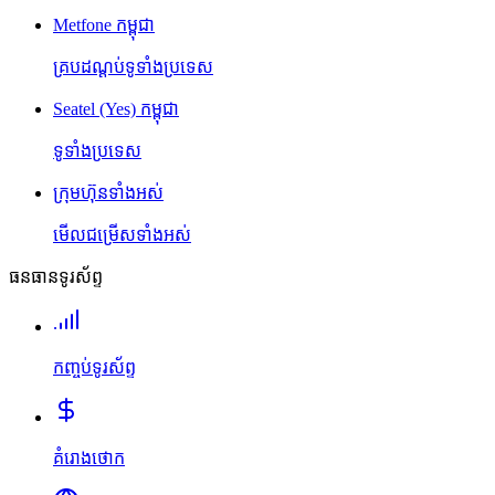
Metfone កម្ពុជា
គ្របដណ្តប់ទូទាំងប្រទេស
Seatel (Yes) កម្ពុជា
ទូទាំងប្រទេស
ក្រុមហ៊ុនទាំងអស់
មើលជម្រើសទាំងអស់
ធនធានទូរស័ព្ទ
កញ្ចប់ទូរស័ព្ទ
គំរោងថោក