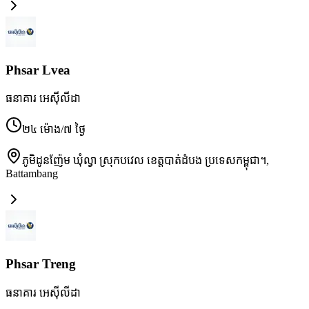
Phsar Lvea
ធនាគារ អេស៊ីលីដា
២៤ ម៉ោង/៧ ថ្ងៃ
ភូមិដូនញ៉ែម ឃុំល្វា ស្រុកបវេល ខេត្តបាត់ដំបង ប្រទេសកម្ពុជា។
,
Battambang
Phsar Treng
ធនាគារ អេស៊ីលីដា