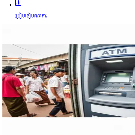
ប្រៀបធៀបធនាគារ