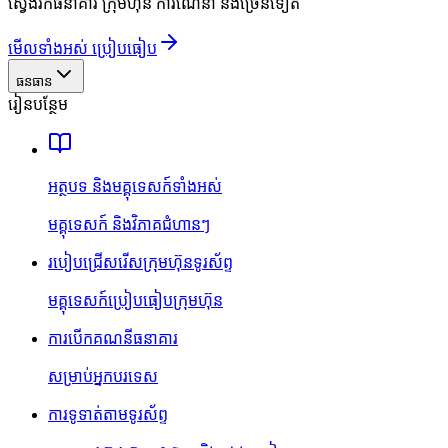
ស្វែងរកធនាគារ ក្រុមហ៊ុន ការណែនាំ និងច្រើនទៀត
មើលទាំងអស់ ប្រៀបធៀប
ធនធាន
រៀនបន្ថែម
អត្ថបទ និងមគ្គុទេសក៍ទាំងអស់
មគ្គុទេសក៍ និងវិភាគជំហានៗ
របៀបជ្រើសរើសក្រុមហ៊ុនទូរស័ព្ទ
មគ្គុទេសក៍ប្រៀបធៀបក្រុមហ៊ុន
ការបើកគណនីធនាគារ
សម្រាប់អ្នកបរទេស
ការទូទាត់តាមទូរស័ព្ទ