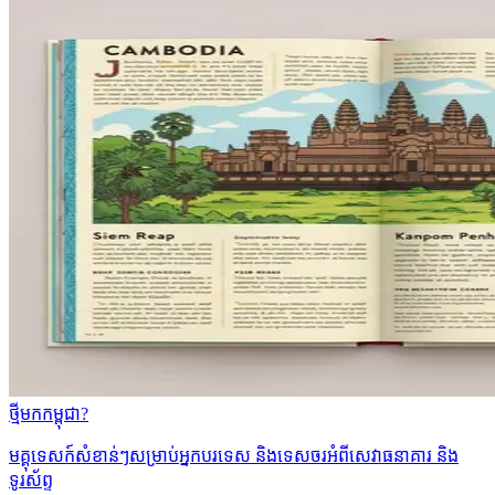
ថ្មីមកកម្ពុជា?
មគ្គុទេសក៍សំខាន់ៗសម្រាប់អ្នកបរទេស និងទេសចរអំពីសេវាធនាគារ និង
ទូរស័ព្ទ